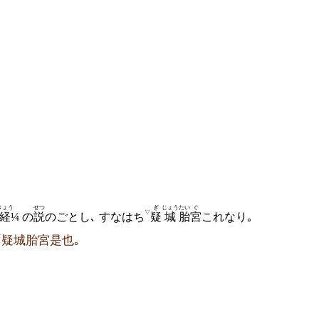
きょう
せつ
ぎ
じょう
たい
ぐ
▽
経
¼ の
説
のごとし､ すなはち
疑
城
胎
宮
これなり
｡
▼
疑城胎宮是也｡