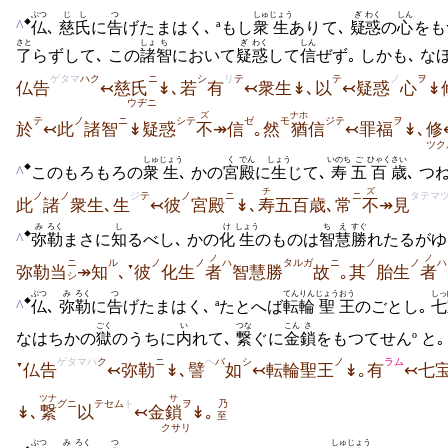
ぶつ
じし
つ
しゅ
じょう
ぎ
わく
しん
^
◆
仏
､
慈氏
に
告
げたまはく､ ªもし
衆
生
ありて､
疑
惑
の
心
をも
さと
しょ
ち
ぎ
わく
しん
了
らずして､ この
諸
智
において
疑
惑
して
信
ぜず｡ しかも､ な
ゲタマ
ハク
ニ
シ
リ
テ
テ
ノ
ヲ
仏告
↢慈氏
↡､若
有
↢衆生↡､以
↢疑惑
心
↡
ウヂニ
ズ
ナホ
テ
ノ
ニ
シテ
ゼ
モ
ジテ
ヲ
於
↢此
諸智
↡疑惑
不
↠信
｡然
猶
信
↢罪福
↡､修
ツク
しゅ
じょう
く
でん
しょう
いのち
ご
ひゃく
さい
^
◆
このもろもろの
衆
生
､ かの
宮
殿
に
生
じて､
寿
五
百
歳
､ つ
チ
ズ
ノ
ノ
ジ
テ
ノ
ニ
ニ
タテマ
此
諸
衆生､生
↢彼
宮殿
↡､
寿
五百歳､常
不
↠見
み
ろく
し
け
しょう
ちえ
すぐ
^
◆
弥
勒
まさに
知
るべし､ かの
化
生
のものは
智慧
勝
れたるがゆ
ノ
ノ
ニ
ル
ノ
ノ
ハ
タルガ
ニ
ノ
ノ
ハ
▼
弥勒当
↠知
､
彼
化生
者
智慧勝
故
｡其
胎生
者
シ
ぶつ
み
ろく
つ
てんりん
じょう
おう
しっ
^
◆
仏
､
弥
勒
に
告
げたまはく､ ªたとへば
転輪
聖
王
のごとし｡
七
ごく
い
つな
こん
さ
なはちかの
獄
のうちに
内
れて､
繋
ぐに
金
鎖
をもつてせんº と
ゲタマハ
ク
ニ
ヘ
バ
シ
ノ
ラム
▼
仏告
↢弥勒
↡､譬
如
↢転輪聖王
↡｡有
↢七
ツナ
サ
グニ
テセム
ト
ヲ
乃
↡､
繋
以
↢金
鎖
↡｡
至
クサリ
ぶつ
み
ろく
つ
しゅ
じょう