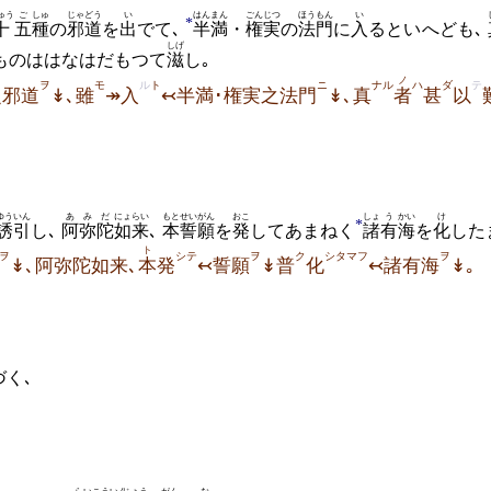
ゅう
ご
しゅ
じゃどう
い
はんまん
ごんじつ
ほうもん
い
*
十
五
種
の
邪道
を
出
でて､
半満
・
権実
の
法門
に
入
るといへども
､
しげ
ものははなはだもつて
滋
し｡
ノ
ヲ
モ
ル
ト
ニ
ナル
ハ
ダ
テ
之邪道
↡､雖
↠入
↢半満･権実之法門
↡､真
者
甚
以
ゆういん
あ
みだ
にょらい
もと
せいがん
おこ
しょ
う
かい
け
*
誘引
し
､
阿
弥陀
如来
､
本
誓願
を
発
してあまねく
諸
有
海
を
化
した
ト
ヲ
シテ
ヲ
ク
シタマフ
ヲ
↡､阿弥陀如来､
本
発
↢誓願
↡普
化
↢諸有海
↡｡
づく､