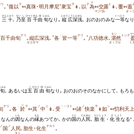
ス
セリ
テ
ヲ
テ
ト
▼
▼
｡
復以
↢真珠･明月摩尼
衆宝
↡､以
為
↢交
露
↡､覆↢蓋
マジワ
ル
オ
さん
じゅう
ない
し
ひゃく
せん
ゆ
じゅん
じゅう
こう
じんせん
いっとう
・
三
十
､
乃
至
百
千
由
旬
なり｡
縦
広
深浅
､ おのおのみな
一等
なり
タン
ヤ
ナリ
ノ
ナリ
トシテ
▼
▼
至百千由旬
｡縦
広深浅､
各
皆一等
｡
八功徳水､
湛
然
ヨコサマ
タヽフル
ミ
じゅん
ご
ひゃく
ゆ
じゅん
旬
､ あるいは
五
百
由
旬
なり｡ おのおのそのなかにして､ もろ
シ
ナリ
ノ
テ
ノ
ニ
クル
コト
ノ
ヲ
シ
旬
｡各
於
↢其
中
↡､受
↢諸
快楽
↡如
↢忉利天
いん
えん
くに
にんみん
たい
しょう
け
しょう
､ なんの
因
なんの
縁
あつてか､ かの
国
の
人民
､
胎
生
・
化
生
なるº 
ノ
ノ
ナルト
国
人民
､胎生･化生
｡
タミ