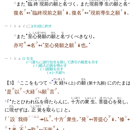
りん
じゅう
げんぜん
がん
な
げんぜん
どう
しょう
がん
な
▼
^
また
臨
終
現前
の
願
と
名
づく､ また
現前
導
生
の
願
と
名
ク
ト
ク
ト
▼
▼
復名
↢
臨終現前之願
↡､復名
↢
現前導生之願
↡
一 Ⅰ ⅱ ａ イ (二)
(Ⅲ)
信に約す
し
しん
ほつがん
がん
な
▼
^
また
至
心
発願
の
願
と
名
づくべきなり｡
キ
ク
ト
▼
▼
亦可
↠名
↢
至心発願之願
↡也｡
一 Ⅰ ⅱ ａ
ロ
引文
(一)
直ちに諸行往生を顕して誘引の願意を示す
(Ⅰ)
能入の因を明かす
(ⅰ)
因願を出す
(ａ)
¬大経¼
だい
きょう
がん
*
^
【3】
ここをもつて ¬
大
経
¼
の
願
にのたまは
(上)
(第十九願)
ヲ
テ
ノ
ニ
ク
▼
是
以
¬大経
¼願
言
､
ぶつ
え
じっぽう
しゅ
じょう
ぼ
だい
しん
おこ
▲
^
｢
たとひわれ
仏
を
得
たらんに､
十方
の
衆
生
､
菩
提
心
を
発
し､
げん
しょう
がく
と
に
現
ぜずは､
正
覚
を
取
らじ｣ と｡
ヒ
タラ
ムニ
ヲ
ノ
シ
ヲ
シ
＊
▼
▼
｢
設
我得
↠仏
､十方
衆生､
発
↢菩提心
↡､
修
ハ
ジ
ニ
ト
ラ
ヲ
↥
者
､
不
↠取
↢正
覚
↡｡｣