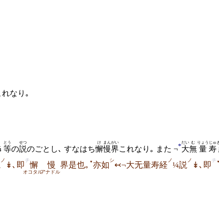
これなり｡
とう
せつ
け
まん
がい
だい
む
りょう
じゅ
*
¼
等
の
説
のごとし､ すなはち
懈
慢
界
これなり｡ また
¬
大
無
量
寿
ノ
チ
シ
ノ
ノ
チ
▼
説
↡､即
懈
慢
界是也｡
亦如
↢¬大无量寿経
¼説
↡､即
オコタル
アナドル