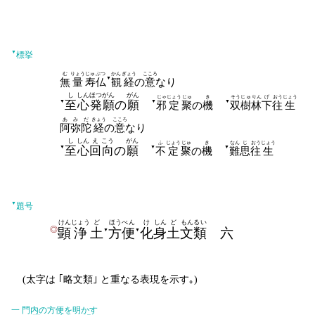
▼
標挙
む
りょう
じゅ
ぶつ
かん
ぎょう
こころ
▼
無
量
寿
仏
観
経
の
意
なり
し
しん
ほつがん
がん
じゃ
じょう
じゅ
き
そうじゅ
りん
げ
おう
じょう
▼
▼
▼
至
心
発願
の
願
邪
定
聚
の
機
双樹
林
下
往
生
あ
みだ
きょう
こころ
阿
弥陀
経
の
意
なり
し
しん
え
こう
がん
ふ
じょう
じゅ
き
なん
じ
おう
じょう
▼
▼
▼
至
心
回
向
の
願
不
定
聚
の
機
難
思
往
生
▼
題号
けん
じょう
ど
ほうべん
け
しん
ど
もんるい
◎
顕
浄
土
方便
化
身
土
文類
六
▼
▼
(
太字
は ｢略文類｣ と重なる表現を示す｡)
一
門内の方便を明かす