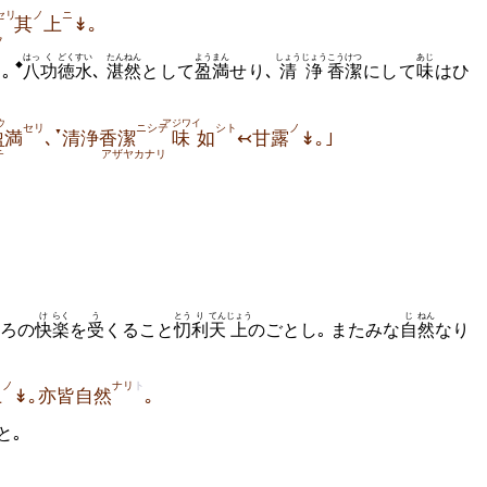
セリ
ノ
ニ
其
上
↡｡
ヽフ
はっ
く
どく
すい
たんねん
ようまん
しょうじょう
こうけつ
あじ
◆
｡
八
功
徳
水
､
湛然
として
盈満
せり､
清浄
香潔
にして
味
はひ
ウ
アジワイ
セリ
ニシテ
シト
ノ
▼
盈
満
､
清浄香潔
味
如
↢甘露
↡｡｣
チ
アザヤカナリ
け
らく
う
とう
り
てん
じょう
じ
ねん
もろの
快
楽
を
受
くること
忉
利
天
上
のごとし｡ またみな
自
然
なり
ノ
ナリ
ト
上
↡｡亦皆自然
｡
と｡