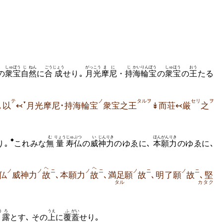
しゅぼう
じ
ねん
ごう
じょう
がっこう
まに
じ
かい
りんぼう
しゅほう
おう
の
衆宝
自
然
に
合
成
せり｡
月光
摩尼
・
持
海
輪宝
の
衆宝
の
王
たる
テ
ノ
タルヲ
セリ
ヲ
▼
｡以
↢
月光摩尼･持海輪宝
衆宝之王
↡而荘↢厳
之
む
りょう
じゅ
ぶつ
い
じん
りき
ほんがん
りき
◆
り｡
これみな
無
量
寿
仏
の
威
神
力
のゆゑに､
本願
力
ヘ
ヘ
ノ
ノ
ニ
ノ
ニ
ノ
ニ
ノ
ニ
仏
威神力
故
､本願力
故
､満足
願
故
､明了願
故
､堅
タル
カタク
う
ろ
うえ
ふ
がい
露
とす､ その
上
に
覆
蓋
せり｡