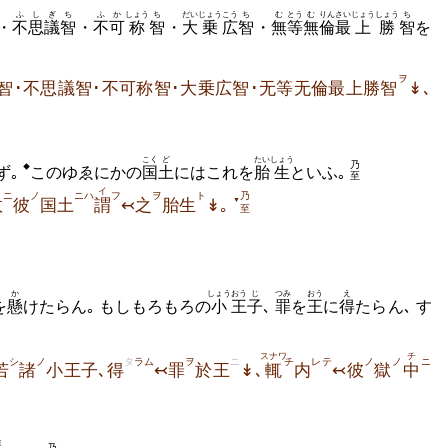
ふ
しぎ
ち
ふか
しょう
ち
だい
じょう
こう
ち
む
とう
む
りん
さい
じょう
しょう
ち
・
不
思議
智
・
不可
称
智
・
大
乗
広
智
・
無
等
無
倫
最
上
勝
智
を
ヲ
智･不思議智･不可称智･大乗広智･无等无倫最上勝智
↡､
こく
ど
たい
しょう
乃
◆
ず｡
このゆゑにかの
国
土
にはこれを
胎
生
といふ｡
至
イ
ニ
ノ
ニハ
フ
ヲ
ト
乃
▼
故
彼
国土
謂
↢之
胎生
↡｡
至
か
しょう
おう
じ
つみ
おう
え
を
懸
けたらん｡ もしもろもろの
小
王
子
､
罪
を
王
に
得
たらん､ す
スナワ
チ
シ
ノ
タ
ラム
ヲ
ニ
チ
レテ
ノ
ノ
ニ
若
諸
小王子､得
↢罪
於王
↡､
輒
内
↢彼
獄
中
ま
乃