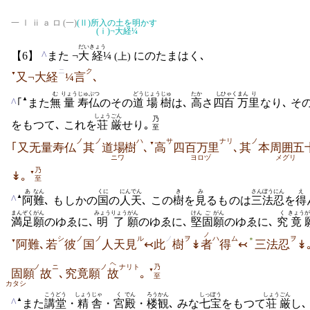
一 Ⅰ ⅱ ａ ロ (一)
(Ⅱ)
所入の土を明かす
(ⅰ)
¬大経¼
だい
きょう
^
【6】
また ¬
大
経
¼
にのたまはく､
(上)
ニ
ク
▼
又¬大経
¼言
､
む
りょう
じゅ
ぶつ
どう
じょう
じゅ
たか
し
ひゃく
まん
り
▲
^
｢
また
無
量
寿
仏
のその
道
場
樹
は､
高
さ
四
百
万
里
なり､ そ
しょう
ごん
乃
をもつて､ これを
荘
厳
せり｡
至
ノ
ノ
ハ
サ
ナリ
ノ
▼
｢又无量寿仏
其
道場
樹
､
高
四百万
里
､其
本周囲
五
ニワ
ヨロヅ
メグリ
乃
▼
↡｡
至
あ
なん
くに
にんでん
き
み
さん
ぼうにん
え
▲
^
阿
難
､ もしかの
国
の
人天
､ この
樹
を
見
るものは
三
法忍
を
得
まんぞく
がん
みょうりょう
がん
けん
ご
がん
く
きょう
が
満足
願
のゆゑに､
明了
願
のゆゑに､
堅
固
願
のゆゑに､
究
竟
ノ
シ
ノ
ノ
ル
ノ
ヲ
ハ
ム
ヲ
＊
▼
阿難､若
彼
国
人天見
↢此
樹
↡
者
得
↢
三法忍
↡
ヘ
ノ
ニ
ノ
ナリト
乃
▼
固願
故
､究竟願
故
｡
至
カタシ
こうどう
しょう
じゃ
く
でん
ろうかん
しっぽう
しょう
ごん
▲
^
また
講堂
・
精
舎
・
宮
殿
・
楼観
､ みな
七宝
をもつて
荘
厳
し､