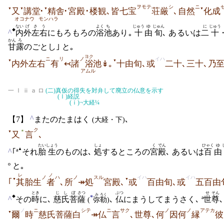
ヲモテ
シ
ニ
▼
▼
▼
▼
又
講堂
･
精舎
･宮殿･楼観､皆七宝
荘厳
､自然
化成
オコナウ
モンハラ
ない
げ
さう
よく
ち
じゅう
ゆ
じゅん
に
じゅう
^
◆
内
外
左右
にもろもろの
浴
池
あり｡
十
由
旬
､ あるいは
二
十
かん
ろ
甘
露
のごとし｣ と｡
ヨク
ニ
リ
ノ
イハ
▼
▼
内外左右
有
↢諸
浴
池↡｡
十由旬､或
二十､三十､乃
アムル
一 Ⅰ ⅱ ａ ロ
(二)
真仮の得失を対弁して廃立の仏意を示す
(Ⅰ)
経説
(ⅰ)
¬大経¼
^
【7】
またのたまはく
､
(大経・下)
ク
＊
▼
又
言
､
たい
しょう
しょ
く
でん
ひゃく
ゆ
▲
^
｢ª
それ
胎
生
のものは､
処
するところの
宮
殿
､ あるいは
百
由
º と｡
レ
ノ
ノ
ハ
ノ
スル
イハ
イハ
▼
▼
｢
其
胎生
者
､所
↠処
宮殿､
或
百由旬､或
五百由
とき
じし
ぼ
さつ
ぶつ
せ
そん
み
ろく
*
^
◆
その
時
に､
慈氏
菩
薩
､
仏
にまうしてまうさく､ ª
世
尊
(
弥
勒
)
ノ
ニ
シテ
ニ
サク
ノ
ノ
アテカ
▼
爾
時
慈氏菩薩白
↠仏
言
､世尊､何
因何
縁
彼