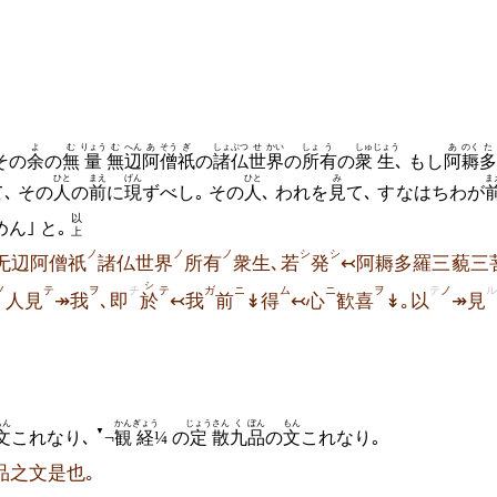
よ
む
りょう
む
へん
あ
そう
ぎ
しょぶつ
せ
かい
しょ
う
しゅ
じょう
あ
のく
た
その
余
の
無
量
無
辺
阿
僧
祇
の
諸仏
世
界
の
所
有
の
衆
生
､ もし
阿
耨
多
ひと
まえ
げん
ひと
み
ま
､ その
人
の
前
に
現
ずべし｡ その
人
､ われを
見
て､ すなはちわが
以
ん｣ と｡
上
ノ
ノ
ノ
シ
シ
无辺阿僧祇
諸仏世界
所有
衆生､若
発
↢阿耨多羅三藐三
シ
ノ
テ
ヲ
チ
テ
ガ
ニ
ム
ニ
ヲ
テ
ノ
ル
人見
↠我
､即
於
↢我
前
↡得
↢心
歓喜
↡｡以
↠見
もん
かん
ぎょう
じょう
さん
く
ぼん
もん
▼
文
これなり､
¬
観
経
¼ の
定
散
九
品
の
文
これなり｡
品之文是也｡