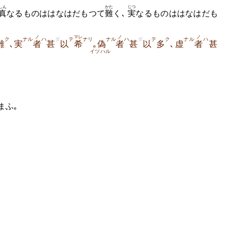
しん
かた
じつ
真
なるものははなはだもつて
難
く､
実
なるものははなはだも
ノ
マレ
ノ
ノ
ク
ナル
ハ
ダ
テ
ナリ
ナル
ハ
ダ
テ
ク
ナル
ハ
難
､実
者
甚
以
希
｡偽
者
甚
以
多
､虚
者
甚
イツハル
まふ｡