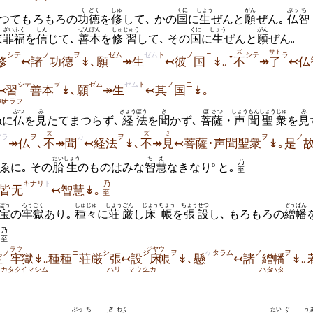
く
どく
しゅ
くに
しょう
がん
ぶっ
ち
つてもろもろの
功
徳
を
修
して､ かの
国
に
生
ぜんと
願
ぜん｡
仏
智
ざいふく
しん
ぜんぽん
しゅ
じゅう
くに
しょう
がん
ほ
罪福
を
信
じて､
善本
を
修
習
して､ その
国
に
生
ぜんと
願
ぜん｡
ズ
サト
シテ
ノ
ヲ
ゼム
ゼム
ト
ノ
ニ
シテ
ラ
▼
修
↢諸
功徳
↡､願
↠生
↢彼
国
↡｡
不
↠
了
↢仏
シテ
ヲ
ゼム
ゼム
ト
ノ
ニ
↢
習
善本
↡､願
↠生
↢其
国
↡｡
ル
ナラフ
ぶつ
み
きょう
ぼう
き
ぼ
さつ
しょう
もん
しょう
じゅ
み
ねに
仏
を
見
たてまつらず､
経
法
を
聞
かず､
菩
薩
・
声
聞
聖
衆
を
見
ズ
ズ
ミ
ツラ
ヲ
カ
ヲ
ヲ
ノ
↠仏
､
不
↠聞
↢経法
↡､
不
↠
見
↢菩薩･声聞聖衆
↡｡是
たい
しょう
ちえ
乃
ゑに｡ その
胎
生
のものはみな
智慧
なきなりº と｡
至
キナリ
ト
乃
皆无
↢智慧↡｡
至
ぽう
ろうごく
しゅじゅ
しょう
ごん
じょうちょう
ちょう
せつ
ぞうばん
宝
の
牢獄
あり｡
種々
に
荘
厳
し
床帳
を
張
設
し､ もろもろの
繒幡
乃
｡
至
ラウ
ジヤウ
ノ
ニ
シ
シ
ヲ
ケ
タラム
ノ
ヲ
宝
牢
獄↡｡
種種
荘厳
張
↢設
床
帳
↡､懸
↢諸
繒
幡
↡｡
カタク
イマシム
ハリ
マウク
ユカ
ハタ
ハタ
ぶっ
ち
ぎ
わく
たい
ぐ
う