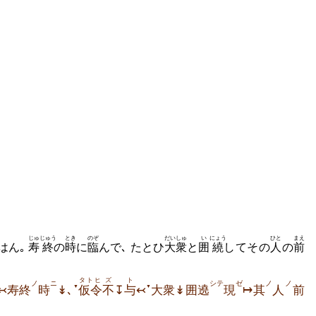
じゅ
じゅう
とき
のぞ
だいしゅ
い
にょう
ひと
まえ
はん｡
寿
終
の
時
に
臨
んで､ たとひ
大衆
と
囲
繞
してその
人
の
前
タトヒ
ズ
ト
ノ
ニ
シテ
ゼ
ノ
ノ
▼
▼
↢寿終
時
↡､
仮令
不
↧
与
↢
大衆↡囲遶
現
↦其
人
前