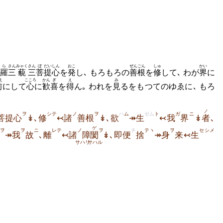
ら
さん
みゃく
さん
ぼ
だい
しん
おこ
ぜんごん
しゅ
かい
羅
三
藐
三
菩
提
心
を
発
し､ もろもろの
善根
を
修
して､ わが
界
に
え
こころ
かん
ぎ
え
み
前
にして
心
に
歓
喜
を
得
ん｡ われを
見
るをもつてのゆゑに､ もろ
ノ
ヲ
シテ
ノ
ヲ
ハ
ム
ゼム
ト
ガ
ニ
菩提心
↡､修
↢諸
善根
↡､欲
↠生
↢我
界
↡
者
､
ゲ
ヲ
ヲ
ニ
レテ
ノ
ヲ
チ
テヽ
ヲ
セシメ
↠我
故
､離
↢諸
障
閡
↡､即便
捨
↠身
来↢生
サハリ
サハル