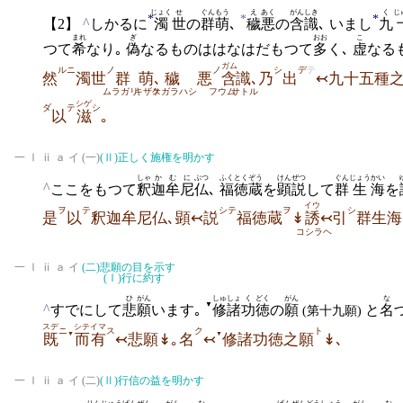
じょく
せ
ぐんもう
え
あく
がんしき
く
じ
*
*
*
^
【2】
しかるに
濁
世
の
群萌
､
穢
悪
の
含識
､
いまし
九
まれ
ぎ
おお
こ
つて
希
なり｡
偽
なるものははなはだもつて
多
く､
虚
なる
ガム
ルニ
ノ
ノ
シ
デ
テ
然
濁世
群
萌､
穢
悪
含
識､
乃
出
↢九十五種
ムラガリ
キザス
ケガラハシ
フウム
サトル
シゲ
ダ
テ
シ
以
滋
｡
一 Ⅰ ⅱ ａ イ (一)
(Ⅱ)
正しく施権を明かす
しゃ
か
むに
ぶつ
ふくとく
ぞう
けんぜつ
ぐん
じょう
かい
^
ここをもつて
釈
迦
牟尼
仏
､
福徳
蔵
を
顕説
して
群
生
海
を
イウ
ヲ
テ
シテ
ヲ
シ
是
以
釈迦牟尼仏､顕↢説
福徳蔵
↡
誘
↢
引
群生海
コシラヘ
一 Ⅰ ⅱ ａ イ
(二)
悲願の目を示す
(Ⅰ)
行に約す
ひ
がん
しゅ
しょ
く
どく
がん
な
▼
^
すでにして
悲
願
います｡
修
諸
功
徳
の
願
と
名
(第十九願)
スデ
シテ
イマ
ニ
ス
ク
ト
▼
▼
既
而
有
↢悲願↡｡名
↢
修諸功徳之願
↡､
一 Ⅰ ⅱ ａ イ (二)
(Ⅱ)
行信の益を明かす