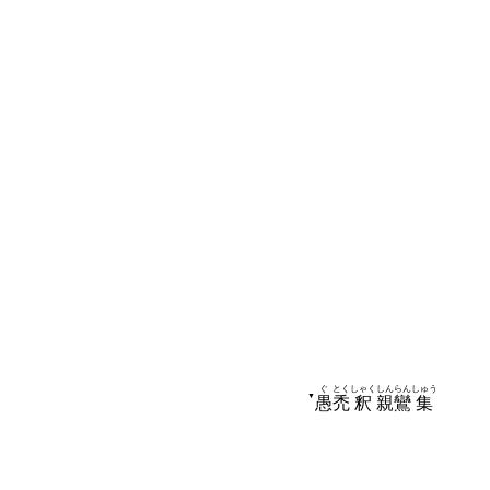
ぐ
とく
しゃく
しんらん
しゅう
▼
愚
禿
釈
親鸞
集