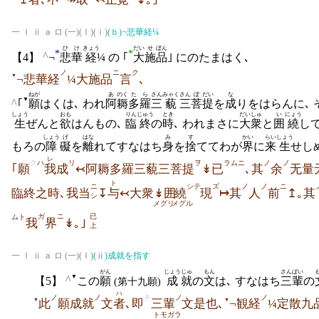
一 Ⅰ ⅱ ａ ロ (一)(Ⅰ)(ⅰ)
(ｂ)
¬悲華経¼
ひけ
きょう
だい
せ
ぼん
*
*
^
【4】
¬
悲華
経
¼ の ｢
大
施
品
｣ にのたまはく､
ノ
ニ
ク
▼
¬悲華経
¼大施品
言
､
ねが
あ
のく
たら
さん
みゃく
さん
ぼ
だい
な
▼
^
｢
願
はくは､ われ
阿
耨
多羅
三
藐
三
菩
提
を
成
りをはらんに､ 
しょう
おも
りん
じゅう
とき
だいしゅ
い
にょう
生
ぜんと
欲
はんもの､
臨
終
の
時
､ われまさに
大衆
と
囲
繞
して
しょう
げ
はな
み
す
かい
らい
しょう
もろの
障
礙
を
離
れてすなはち
身
を
捨
ててわが
界
に
来
生
せしめ
レ
ク
ハ
リ
ヲ
ラムニ
ノ
ノ
｢願
我
成
↢阿耨多羅三藐三菩提
↡已
､其
余
无量
ト
ニ
シテ
ズ
ノ
ノ
ニ
臨終之時､我当
↧
与
↢大衆↡囲
繞
現
↦其
人
前
↥｡其
シ
メグリ
メグル
ガ
ニ
已
ムト
我
界
↡｡｣
上
一 Ⅰ ⅱ ａ ロ (一)(Ⅰ)
(ⅱ)
成就を指す
がん
じょう
じゅ
もん
さんぱい
▼
^
【5】
この
願
成
就
の
文
は､ すなはち
三輩
の
(第十九願)
ハ
ノ
ノ
チ
ノ
ノ
▼
▼
此
願成就
文
者
､即
三輩
文是也､
¬観経
¼定散九
トモガラ