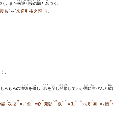
らいこう
いん
じょう
がん
な
づく､ また
来迎
引
接
の
願
と
名
づく
､
ク
ト
▼
､復名
↢
来迎引接之願
↡､
く､
く
どく
しゅ
こころ
いた
ほつがん
くに
しょう
おも
 もろもろの
功
徳
を
修
し､
心
を
至
し
発願
してわが
国
に
生
ぜんと
欲
ノ
ヲ
シ
ヲ
シテ
ハム
ゼム
ト
ガ
ニ
デ
▼
↢諸
功徳
↡､
至
↠心
発願
欲
↠生
↢我
国
↡｡臨