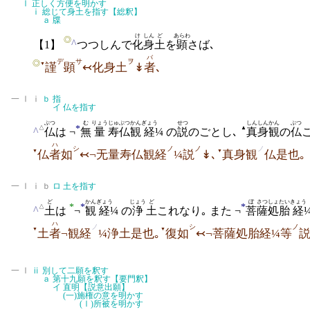
Ⅰ
正しく方便を明かす
ⅰ
総じて身土を指す【総釈】
ａ
牒
け
しん
ど
あらわ
◎
^
【1】
つつしんで
化
身
土
を
顕
さば､
バ
デ
サ
ヲ
◎
▼
謹
顕
↢化身土
↡
者
､
一 Ⅰ ⅰ
ｂ
指
イ
仏を指す
ぶつ
む
りょう
じゅ
ぶつ
かん
ぎょう
せつ
しんしん
かん
ぶつ
*
△
▲
^
仏
は ¬
無
量
寿
仏
観
経
¼ の
説
のごとし
､
真身
観
の
仏
ハ
シ
ノ
ノ
ノ
▼
▼
仏
者
如
↢¬无量寿仏観経
¼説
↡､
真身観
仏是也｡
一 Ⅰ ⅰ ｂ
ロ
土を指す
ど
かん
ぎょう
じょう
ど
ぼ
さつ
しょたい
きょう
*
*
*
△
^
土
は
¬
観
経
¼ の
浄
土
これなり｡ また ¬
菩
薩
処胎
経
ハ
ノ
シ
ノ
▼
▼
土
者
¬観経
¼浄土是也｡
復如
↢¬菩薩処胎経¼等
一 Ⅰ
ⅱ
別して二願を釈す
ａ
第十九願を釈す【要門釈】
イ
直明【説意出願】
(一)
施権の意を明かす
(Ⅰ)
所被を明かす