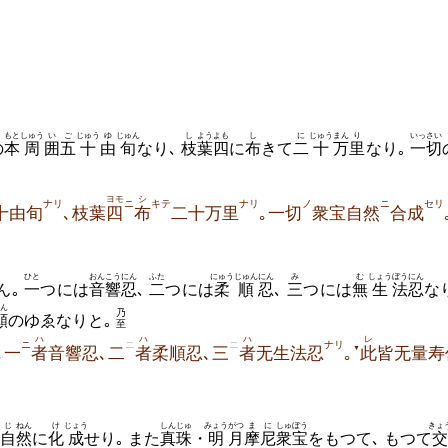
もと
しゅう
い
ご
じゅう
ゆ
じゅん
し
よう
よも
し
に
じゅう
まん
り
いっさい
の
本
周
囲
五
十
由
旬
なり､
枝
葉
四
に
布
きて
二
十
万
里
なり｡
一切
ヨモ
シ
ナリ
ニ
キテ
ナリ
ノ
ニ
セリ
十由旬
､枝葉
四
布
二十万里
｡一切
衆宝自然
合成
ひと
おんこう
にん
ふた
にゅうじゅん
にん
み
む
しょう
ぼうにん
ん｡
一
つには
音響
忍
､
二
つには
柔順
忍
､
三
つには
無
生
法忍
な
ん
乃
願
のゆゑなりと｡
至
ハ
ハ
ハ
レ
ニ
ニ
ニ
ナリ
▼
｡一
者
音響忍､二
者
柔順忍､三
者
无生法忍
｡
此
皆无量寿
じ
ねん
け
じょう
しんじゅ
みょう
がつ
まに
しゅぼう
きょ
自
然
に
化
成
せり｡ また
真珠
・
明
月
摩尼
衆宝
をもつて､ もつて
交