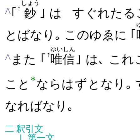
しょう
↑
^
｢
鈔
｣ は
すぐれ​たる​
とば​なり｡
この​ゆゑに ｢
ゆいしん
↑
^
また
｢
唯信
｣ は､ これ
*
こと
ならは​ず​となり｡
なれば​なり｡
二
釈引文
Ⅰ
第一文