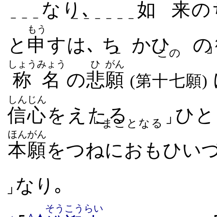
なり､
如
来
の
－－－
－－－－－－
もう
と
申
す​は､ ち
かひ
​の
└
この
┘
しょうみょう
ひ
がん
称名
の
悲
願
(第十七願)
しんじん
信心
をえ​たる
ひと
└ まことなる ┘
ほんがん
本願
を​つねに​おもひ​いづ
なり｡
┘
そう
こうらい
∧
▲