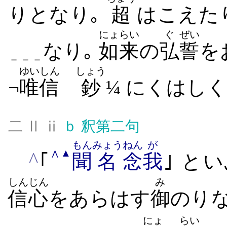
り​となり｡
超
は​こえ​
にょらい
ぐ
ぜい
なり｡
如来
の
弘
誓
を
－－－
ゆい
しん
しょう
¬
唯
信
鈔
¼ に​くはしく
二 Ⅱ ⅱ
ｂ
釈第二句
もん
みょう
ねん
が
∧
▲
^
｢
聞
名
念
我
｣ と
しんじん
み
信心
を​あらはす
御
のり​
にょ
らい