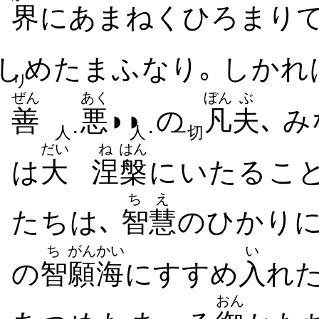
界
に​あまねく​ひろまり
しめ​たまふ​なり｡ しかれ
リ
ぜん
あく
ぼん
ぶ
善
悪
◗◗
の
凡
夫
､ 
人･
人･
一切
だい
ね
はん
は
大
涅
槃
に​いたる​こ
ちえ
たち​は､
智慧
の​ひかり​
ち
がんかい
い
の
智
願海
に​すすめ
入
れ​
おん