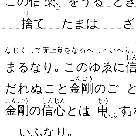
この
信
楽
を​うる
と
心
－－
－
す
捨
て
たまは
ざ
－－－－
－－－－
－－－－－－
－
なじくして无上覚をなるべしといへり､
し
まる​なり｡ この​ゆゑに
こんごう
だれ​ぬ​こと
金剛
のご
└
こんごう
しんじん
もう
金剛
の
信心
とは
申
す
└
いふ
┘
いふなり｡