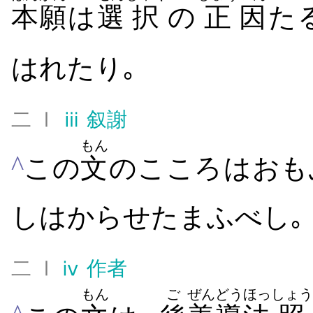
本願
は
選
択
の
正
因
たる
はれ​たり｡
二 Ⅰ
ⅲ
叙謝
もん
^
この
文
の​こころ​は​おも
しはから​せたまふ​べし｡
二 Ⅰ
ⅳ
作者
もん
ご
ぜんどう
ほっ
しょう