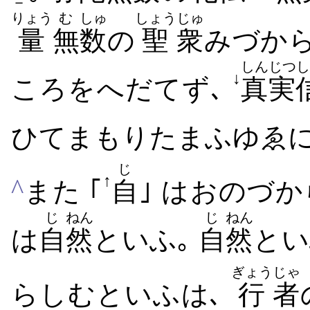
－
りょう
む
しゅ
しょう
じゅ
量
無
数
の
聖
衆
みづから​
しんじつ
し
↓
ころ​を​へだて​ず､
真実
ひ​て​まもり​たまふ​ゆゑ
じ
↑
^
また ｢
自
｣ は​おのづ
じ
ねん
じ
ねん
は
自
然
といふ｡
自
然
とい
ぎょう
じゃ
らしむ​といふは､
行
者