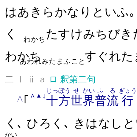
は​あきらかなり​といふ
く​
たすけ​みちびき​
わかち
わかち
​すぐれ​た
あわれみたまふこと
二 Ⅰ ⅱ ａ
ロ
釈第二句
じっぽう
せ
かい
ふ
る
ぎょう
∧
↓
▲
^
｢
十方
世
界
普
流
行
く､ ひろく､ きはなし​
かい