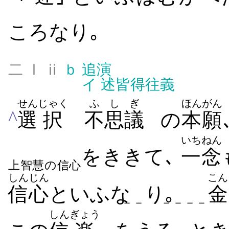
ころ​なり｡
二 Ⅰ ⅱ
ｂ
追演
イ
述皆得往義
せん
じゃく
ふ
しぎ
ほんがん
^
選
択
不
思議
の
本願
いちねん
を​きき​て､
一念
上智慧の信心
しんじん
こん
信心
といふな
り｡
金
－－
－－－－
しん
ぎょう