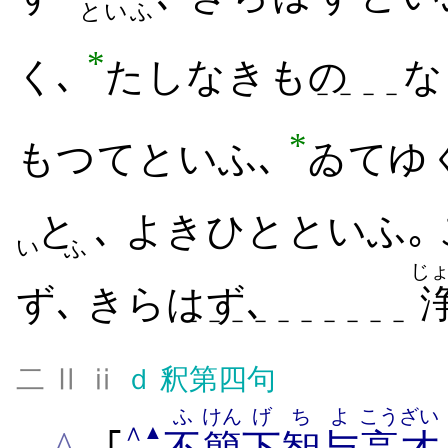
といふ
*
く､
たしなき​もの
な
－－－－
*
もつて​といふ､
ゐて​ゆく
と
､ よき​ひと​といふ｡
い
ふ
じ
ず､ きらはず､
－－－－－－－－－－
二 Ⅱ ⅱ
ｄ
釈第四句
ふ
けん
げち
よ
こうざい
∧
▲
^