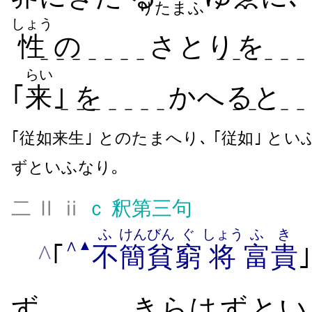
りたまふ
しょう
性
の
さとり​を
－－－－－－－
－－－－－－
らい
｢
来
｣ を
かへると
－－－－－－－
－－－－－
｢従如来生｣ とのたまへり､ ｢従如｣ と
ずといふなり｡
二 Ⅱ ⅱ
ｃ
釈第三句
ふ
けん
びん
ぐ
しょう
ふき
∧
▲
^
｢
不
簡
貧
窮
将
富貴
ず
､ きらは​ず​