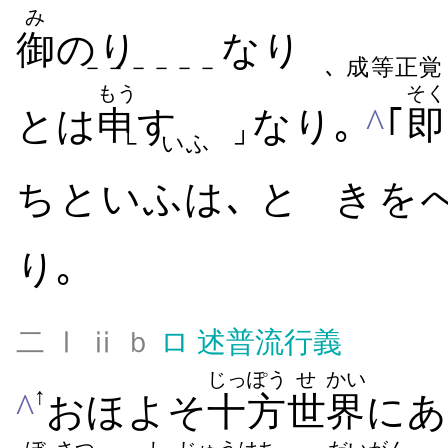
み
御
のり
なり
－－－－－－
､ 成等正
もう
そく
^
とは
申
す
なり｡
｢
即
└ いふ ┘
ち​といふは､ と
き​を​
り｡
二 Ⅰ ⅱ ｂ
ロ
述普流行義
じっぽう
せ
かい
↑
^
おほよそ
十方
世
界
に​