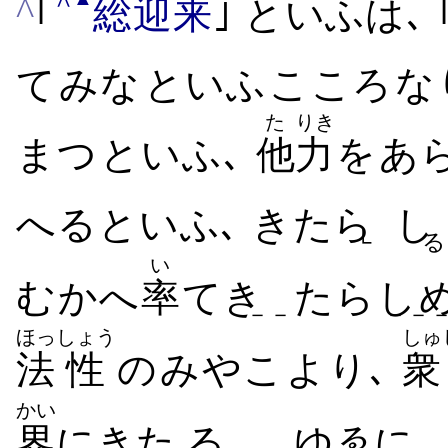
^
｢
総
迎来
｣ といふは､ 
て​みな​といふ​こころ​なり
た
りき
まつ​といふ､
他
力
を​あ
へる​といふ､ きたら
し
└
い
むかへ
率
てき
たらし
－－
－－
ほっ
しょう
しゅ
法
性
の​みやこ​より､
衆
かい
界
に​きた る
​ゆゑに､ 