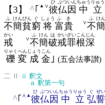
ひ
ぶつ
いん
ちゅう
りゅう
∨
▲
^
【3】
｢
彼
仏
因
中
立
ふ
けん
びん
ぐ
しょう
ふき
ふ
け
∨
不
簡
貧
窮
将
富貴
不
かい
ふ
けん
は
かい
ざいこん
じん
∨
戒
不
簡
破
戒
罪根
深
りゃく
へん
じょう
こん
礫
変
成
金
｣
(五会法事讃)
二 Ⅱ
ⅱ
釈文
ａ
釈第一句
ひ
ぶつ
いん
ちゅう
りゅう
ぐ
ぜ
∧
▲
^
｢
彼
仏
因
中
立
弘