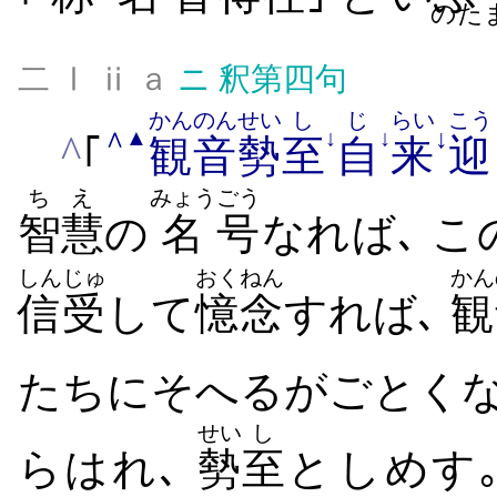
のた
二 Ⅰ ⅱ ａ
ニ
釈第四句
かんのん
せい
し
じ
らい
こう
∧
↓
▲
↓
↓
^
｢
観音
勢
至
自
来
迎
ちえ
みょう
ごう
智慧
の
名
号
なれば､ こ
しんじゅ
おくねん
かん
信受
して
憶念
すれば､
観
たち​に​そへ​る​が​ごとく​
せい
し
らはれ､
勢
至
と​しめす