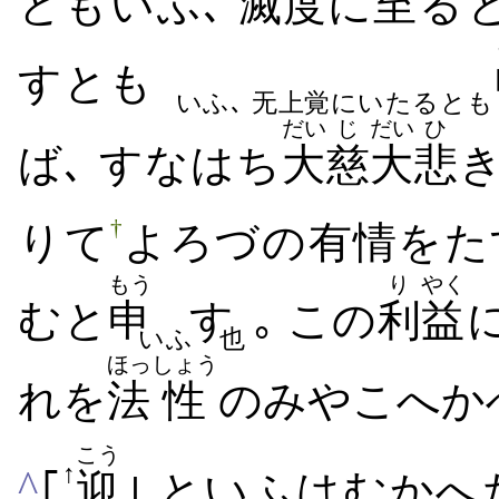
とも​いふ､
滅
度
に
至
る​
す​とも
いふ､ 无上覚にいたるとも
だい
じ
だい
ひ
ば､ すなはち
大
慈
大
悲
き
†
り​て
よろづ​の有情を​た
もう
り
やく
む​と
申
す
｡
この
利
益
に
いふ
也
ほっ
しょう
れ​を
法
性
のみやこ​へ​か
こう
↑
^
｢
迎
｣ といふは​むかへ​