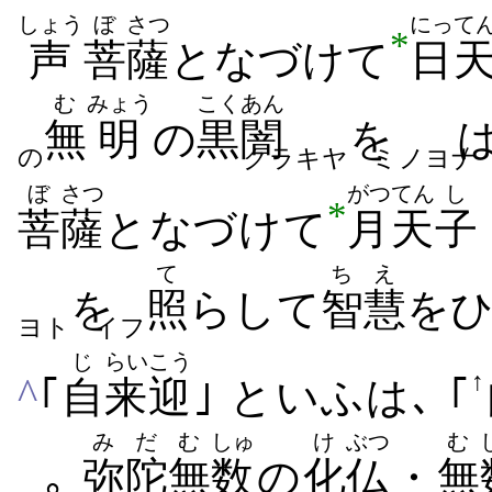
しょう
ぼ
さつ
にって
*
声
菩
薩
と​なづけ​て
日
む
みょう
こくあん
無
明
の
黒闇
を
の
クラキヤ
ミノヨナ
ぼ
さつ
がつ
てん
し
*
菩
薩
と​なづけ​て
月
天
子
て
ちえ
を
照
らし​て
智慧
を​
ヨト
イフ
じ
らいこう
↑
^
｢
自
来迎
｣ といふは､ ｢
みだ
む
しゅ
け
ぶつ
む
｡
弥陀
無
数
の
化
仏
・
無