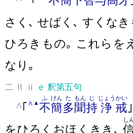
｢
不
簡
下智
与
高才
さく､ せばく､ すくなき
ひろき​もの｡ これら​を​
なり｡
二 Ⅱ ⅱ
ｅ
釈第五句
ふ
けん
た
もん
じ
じょう
かい
∧
▲
^
｢
不
簡
多
聞
持
浄
戒
し
を​ひろく​おほく​きき､