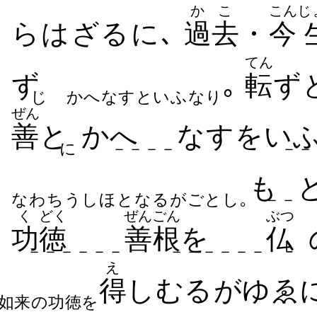
かこ
こん
じ
らは​ざる​に､
過去
・
今
てん
ず
｡
転
ず
じ
かへなすといふなり
ぜん
善
と
かへ
なす​を​い
に
－－－－
－－
も
なわちうしほとなるがごとし｡
－－
く
どく
ぜんごん
ぶつ
功
徳
善根
を
仏
－－－－－－
－－－－－－
└
え
得
しむる​がゆゑ
如来の功徳を