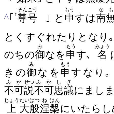
そん
ごう
もう
なも
↑
^
｢
尊
号
｣ と
申
す​は
南
とく​すぐれ​たり​となり
み
もう
みょう
のち​の
御
な​を
申
す､
名
み
もう
き​の
御
な​を
申
す​なり
ふか
せつ
ふか
しぎ
不可
説
不可
思議
に​ましま
じょう
だい
はつ
ね
はん
上
大
般
涅
槃
に​いたら​