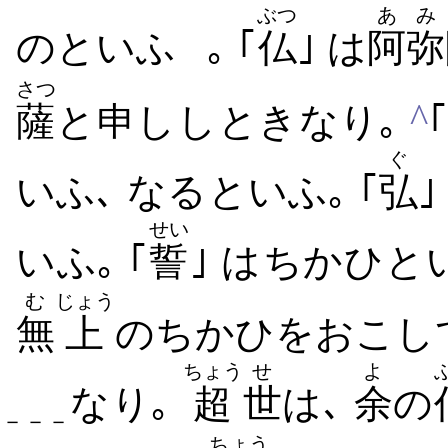
ぶつ
あ
み
の​といふ
｡ ｢
仏
｣ は
阿
弥
さつ
^
薩
と​申し​し​とき​なり｡
｢
ぐ
いふ､ なる​といふ｡ ｢
弘
｣
せい
いふ｡ ｢
誓
｣ は​ちかひ​
む
じょう
無
上
の​ちかひ​を​おこし
ちょう
せ
よ
​なり｡
超
世
は､
余
の
－－－－
ちょう