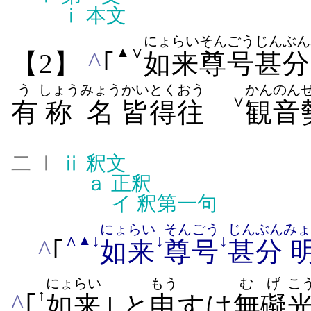
ⅰ
本文
にょらい
そんごう
じん
ぶん
∨
▲
^
【2】
｢
如来
尊号
甚
分
う
しょうみょう
かい
とくおう
かんのん
∨
有
称名
皆
得往
観音
二 Ⅰ
ⅱ
釈文
ａ
正釈
イ
釈第一句
にょらい
そんごう
じん
ぶん
みょ
∧
↓
↓
↓
▲
^
｢
如来
尊号
甚
分
にょらい
もう
むげ
こ
↑
^
｢
如来
｣ と
申
す​は
無礙