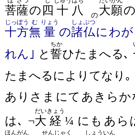
ぼ
さつ
し
じゅう
はち
だいがん
菩
薩
の
四
十
八
大願
の
じっぽう
む
りょう
しょぶつ
十方
無
量
の
諸仏
に​わが
ちか
れ​ん｣
と
誓
ひ​たまへる
､
たまへ​る​によりて​なり｡ 
ありさま​にて​あきらか
だい
きょう
は､ ¬
大
経
¼ にも​あら
ほんがん
せん
じゃく
しょう
いん