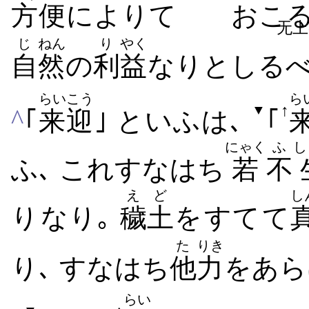
方便
によりて おこる
无
じ
ねん
り
やく
自
然
の
利
益
なり​と​しる
らい
こう
ら
↑
▼
^
｢
来
迎
｣ といふは､
｢
にゃく
ふ
し
ふ､ これ​すなはち
若
不
えど
し
り​なり｡
穢土
を​すて​て
た
りき
り､ すなはち
他
力
を​あ
らい