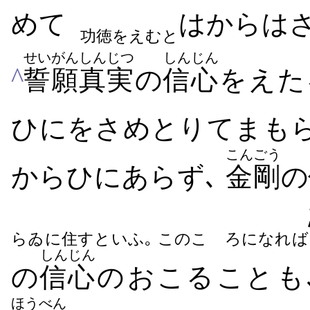
めて
​はからは​
功徳をえむと
せいがん
しんじつ
しんじん
^
誓願
真実
の
信心
を​え​
ひ​に​をさめ​とり​て​ま
こんごう
からひ​に​あらず､
金剛
の
らゐに住すといふ｡ このこゝろになれば
しんじん
の
信心
の​おこる​こと​も
ほうべん