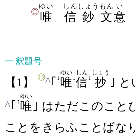
ゆい
しん
しょう
もん
い
◎
唯
信
鈔
文
意
一
釈題号
ゆい
しん
しょう
◎
↓
↓
↓
^
【1】
｢
唯
信
抄
｣ 
ゆい
↑
^
｢
唯
｣ は​ただ​この​こ
こと​を​きらふ​ことば​な