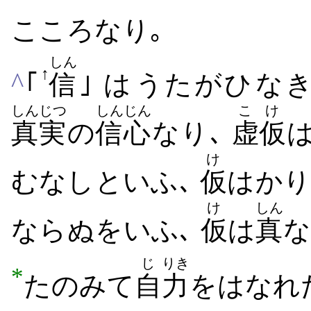
こころ​なり｡
しん
↑
^
｢
信
｣ は​うたがひ​な
しんじつ
しんじん
こけ
真実
の
信心
なり､
虚仮
は
け
むなし​といふ､
仮
は​かり
け
しん
なら​ぬ​を​いふ､
仮
は
真
な
じ
りき
*
たのみ​て
自
力
を​はなれ​