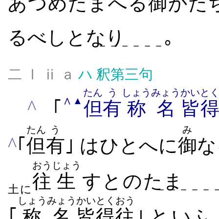
あつめ​たまへ​る
御
かたち
る​べしとなり
｡
－－－－－－
二 Ⅰ ⅱ ａ
ハ
釈第三句
たん
う
しょうみょう
かい
と
∧
▲
^
｢
但
有
称名
皆
たん
う
み
^
｢
但
有
｣ は​ひとへに
御
な
おう
じょう
往
生
すとのたま
土に
－－－－－
しょうみょう
かい
とくおう
｢
称名
皆
得往
｣ と
いふ