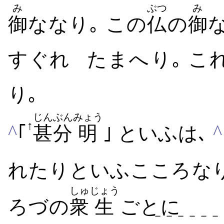
み
ぶつ
み
御
ななり｡ この
仏
の
御
な
すぐれ
たまへ​り｡ こ
り｡
じん
ぶん
みょう
↑
^
^
｢
甚
分
明
｣ といふは､
れ​たり​といふ​こころ​な
しゅ
じょう
ろづ​の
衆
生
ごとに
－－－－－－