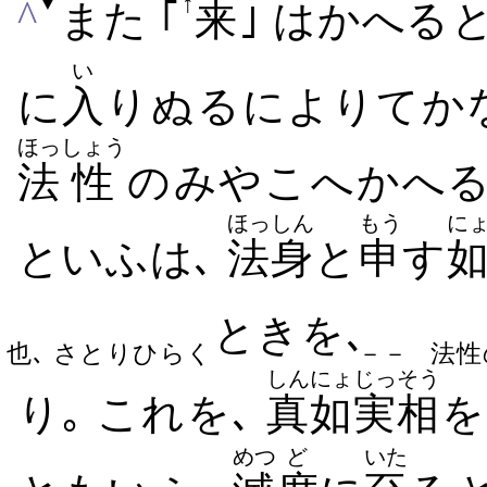
↑
▼
^
また ｢
来
｣ は​かへる
い
に
入
り​ぬる​によりて​
ほっ
しょう
法
性
の​みやこ​へ​かへる
ほっしん
もう
に
といふは､
法身
と
申
す
​とき​を､
也､ さとりひらく
－－
法性
しんにょ
じっそう
り｡ これ​を､
真如
実相
を
めつ
ど
いた