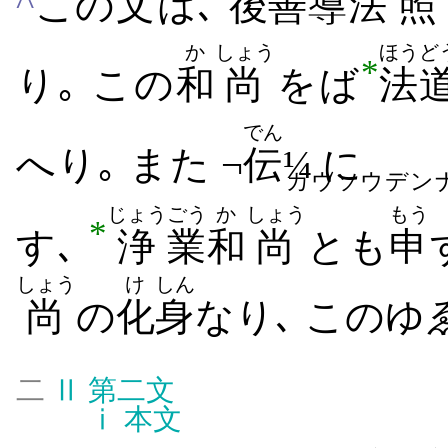
^
この
文
は､
後
善導
法
照
か
しょう
ほうど
*
り｡ この
和
尚
をば
法
でん
へ​り｡ また ¬
伝
¼ に
カウソウデン
じょう
ごう
か
しょう
もう
*
す､
浄
業
和
尚
とも
申
しょう
け
しん
尚
の
化
身
なり､ この​ゆ
二
Ⅱ
第二文
ⅰ
本文