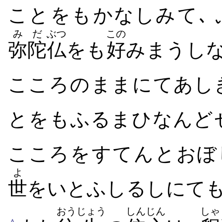
こと​をも​かなしみ​て､
みだ
ぶつ
この
弥陀
仏
をも
好
み​まうし​
こころ​の​まま​にてあしき
と​をも​ふるまひ​なんど​せ
よ
世
を​いとふ​しるし​にて
おう
じょう
しんじん
しゃ