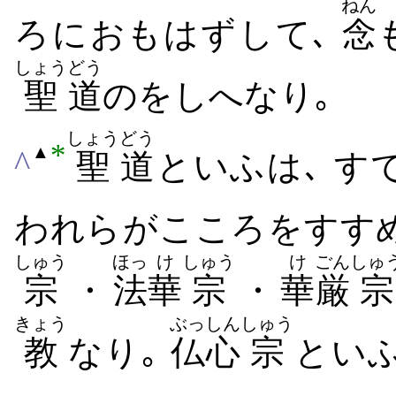
ねん
ろ​に​おもは​ず​して､
念
しょう
どう
聖
道
の​をしへ​なり｡
しょう
どう
*
▲
^
聖
道
といふは､ す
われら​が​こころ​を​すすめ
しゅう
ほっ
け
しゅう
け
ごん
しゅ
宗
・
法
華
宗
・
華
厳
宗
きょう
ぶっしん
しゅう
教
なり｡
仏心
宗
といふ