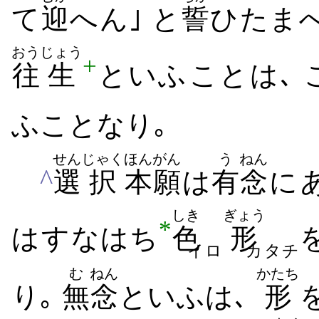
て
迎
へ​ん｣ と
誓
ひ​たまへ
おう
じょう
+
往
生
といふ​こと​は､
ふ​こと​なり｡
せん
じゃく
ほんがん
う
ねん
^
選
択
本願
は
有
念
に​
しき
ぎょう
*
は​すなはち
色
形
イロ
カタチ
む
ねん
かたち
り｡
無
念
といふは､
形
を