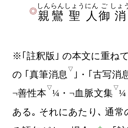
しんらん
しょう
にん
ご
しょ
◎
親鸞
聖
人
御
消
※｢註釈版｣ の本文に重ねて
▽
の ｢真筆消息
｣・｢古写消
▽
▽
¬善性本
¼・¬血脈文集
¼
ある｡ それにあたり､ 
+