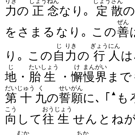
りき
しょう
ねん
じょう
さん
力
の
正
念
なり｡
定
散
の
ぜん
をさまる​なり｡ この
善
じ
りき
ぎょう
にん
り｡ この
自
力
の
行
人
は
じ
たい
しょう
け
まん
がい
地
・
胎
生
・
懈
慢
界
まで
だい
じゅう
く
せいがん
▲
第
十
九
の
誓願
に､ ｢
も
こう
おう
じょう
向
して
往
生
せん​と​ね
むか
ちか