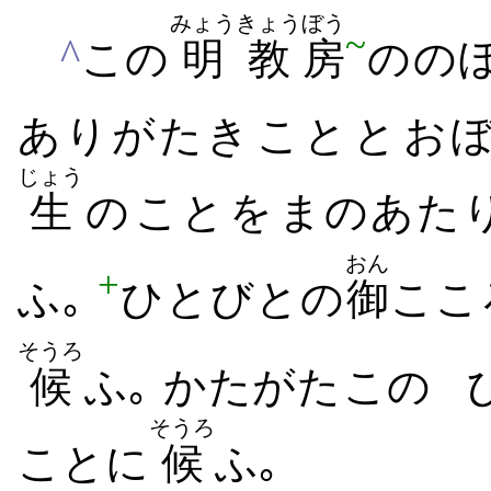
みょうきょう
ぼう
~
^
この
明教
房
の​のぼ
ありがたき​こと​と​お
じょう
生
の​こと​を​まのあた
おん
+
ふ｡
ひとびとの
御
ここ
そうろ
候
ふ｡ かたがた​この
そうろ
こと​に
候
ふ｡