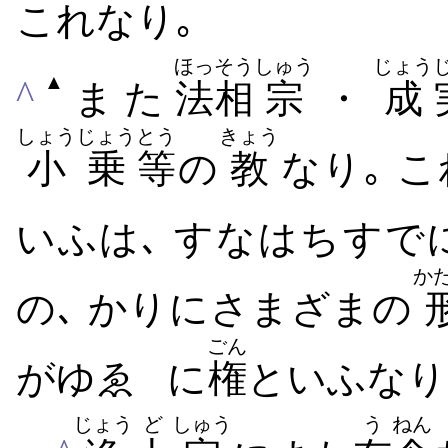
これ​なり｡
ほっそう
しゅう
じょう
▲
^
また
法相
宗
・
成
しょうじょう
とう
きょう
小乗
等
の
教
なり｡ こ
いふは､ すなはち​すで
か
の､ かりに​さまざま​の
ごん
がゆゑ
に
権
といふ​なり
じょう
ど
しゅう
う
ねん