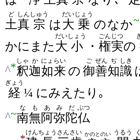
ど
しん
しゅう
だい
じょう
~
土
真
宗
は
大
乗
の​なか
だい
しょう
ごんじつ
か​に​また
大
小
・
権実
の
しゃ
か
にょらい
ご
ぜん
ぢ
しき
*
^
釈
迦
如来
の
御
善
知
識
ぎょう
経
¼ に​みえ​たり｡
なも
あ
みだ
ぶつ
~
^
南無
阿
弥陀
仏
けん
ちょう
さんさい
うるう
かのと
のい
*