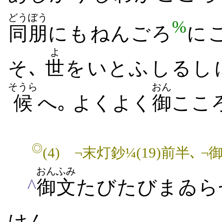
どうぼう
%
同朋
にも​ねんごろ
に​
よ
そ､
世
を​いとふ​しるし​
そうら
おん
候
へ｡ よくよく
御
ここ
◎
(4)
¬末灯鈔¼(19)前半､ ¬御
おんふみ
^
御文
たびたび​まゐら
けん｡