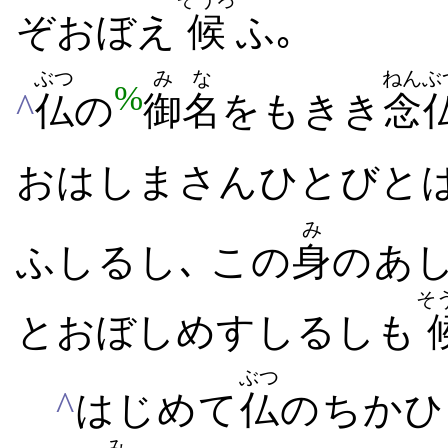
ぞ​おぼえ
候
ふ｡
ぶつ
みな
ねんぶ
%
^
仏
の
御名
をも​きき
念
おはしまさ​ん​ひとびと​
み
ふ
しるし､ この
身
の​あし
そ
と​おぼしめす​しるし​も
ぶつ
^
はじめて
仏
の​ちかひ
み