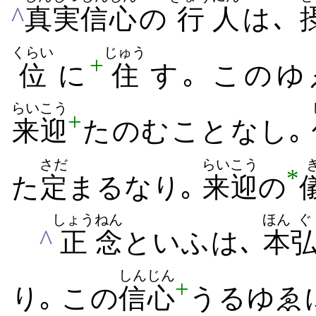
^
真実
信心
の
行
人
は､
くらい
じゅう
+
位
に
住
す｡ この
らいこう
+
来迎
たのむ​こと​なし｡
さだ
らいこう
*
た
定
まる​なり｡
来迎
の
しょう
ねん
ほん
ぐ
^
正
念
といふは､
本
しんじん
+
り｡ この
信心
うる​ゆゑ