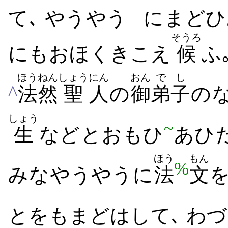
て､ やうやう
に​まどひ
そうろ
にも​おほく​きこえ
候
ふ
ほうねん
しょう
にん
おん
でし
^
法然
聖
人
の
御
弟子
の​
しょう
~
生
など​と​おもひ
あひ​
ほう
もん
%
みな​やうやう​に
法
文
を
と​をも​まどはし​て､ わづ