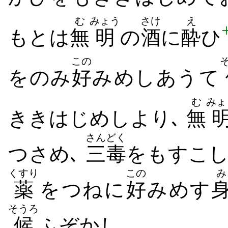
む
みょう
さけ
え
もと​は
無
明
の
酒
に
酔
ひ
この
を​のみ
好
み​めし​あう​て
む
みょ
きき​はじめ​し​より､
無
さんどく
つ​さめ､
三毒
をも​すこし
くすり
この
み
薬
を​つね​に
好
み​めす
そうろ
候
ふ​ぞかし｡