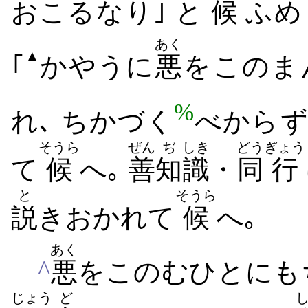
おこる​なり｣ と
候
ふ​め
あく
▲
｢
かやうに
悪
を​このま
%
れ､ ちかづく
べから​ず
そうら
ぜん
ぢ
しき
どう
ぎょう
て
候
へ｡
善
知
識
・
同
行
と
そうら
説
き​おか​れ​て
候
へ｡
あく
^
悪
を​このむ​ひと​にも
じょう
ど