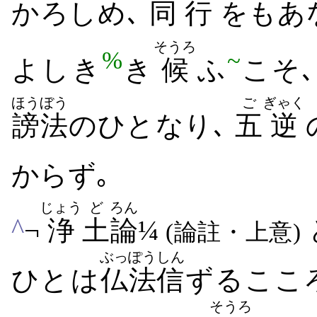
かろしめ､
同
行
をもあな
そうろ
%
~
よし​き
き
候
ふ
こそ
ほうぼう
ご
ぎゃく
謗法
の​ひと​なり､
五
逆
から​ず｡
じょう
ど
ろん
^
¬
浄
土
論
¼
(
論註
・上意)
ぶっぽう
しん
ひと​は
仏法
信
ずる​こころ
そうろ