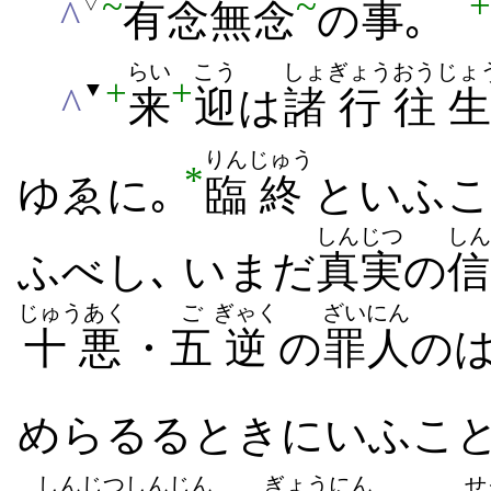
~
~
+
▽
^
有
念
無
念
の
事
｡
らい
こう
しょ
ぎょう
おう
じょ
+
+
▼
^
来
迎
は
諸
行
往
生
りん
じゅう
*
ゆゑに｡
臨
終
といふ​こ
しんじつ
しん
ふ​べし､ いまだ
真実
の
信
じゅうあく
ご
ぎゃく
ざいにん
十悪
・
五
逆
の
罪人
の​
め​らるる​とき​に​いふ​こ
しんじつ
しんじん
ぎょう
にん
せ