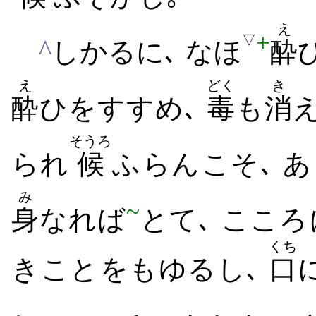
え
+
▽
^
しかるに､ なほ
酔
え
どく
き
酔
ひをすすめ､
毒
も
消
え
そうろ
られ
候
ふ​らん​こそ､ 
み
~
身
なれば
とて､ こころ​
くち
き​こと​をも​ゆるし､
口