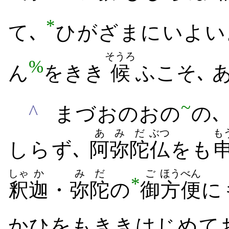
*
て､
ひがざまに​いよいよ
そうろ
%
ん
を​きき
候
ふ​こそ､
~
^
まづ​おのおの
の､
あ
みだ
ぶつ
も
しら​ず､
阿
弥陀
仏
をも
しゃ
か
みだ
ご
ほうべん
*
釈
迦
・
弥陀
の
御
方便
に
かひ​をも​きき​はじめ​