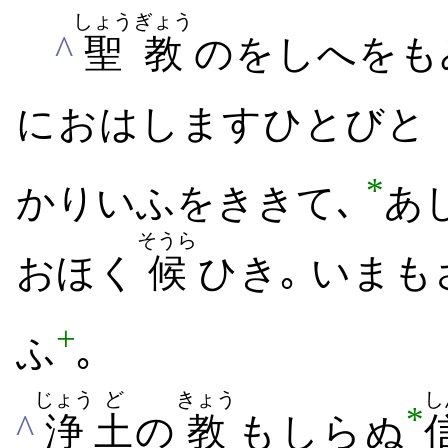
しょうぎょう
^
聖教
の​をしへ​をも​
に​おはします​ひとびと
*
かり​いふ​を​きき​て､
あ
そうら
おほく
候
ひ​き｡ いま​も
+
ふ
｡
じょう
ど
きょう
し
*
^
浄
土
の
教
も​しら​ぬ