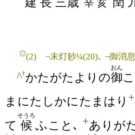
建
長
三歳
閏
辛
亥
◎
(2)
¬末灯鈔¼(20)､ ¬御消息
おん
^
†
かたがた​より​の
御
こ
+
ま​に​たしかに​たまはり
そうろ
+
て
候
ふ​こと､
ありがた