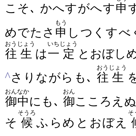
こそ､ かへすがへす
申
もう
めでたさ
申
し​つくす​べ
おう
じょう
いち
じょう
往
生
は
一
定
と​おぼしめ
おう
じょう
^
さりながら​も､
往
生
おんなか
おん
御中
にも､
御
こころえ​ぬ
そうろ
そ
そ
候
ふ​らめ​と​おぼえ