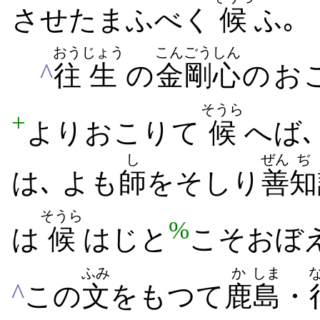
させたまふ​べく
候
ふ｡
おう
じょう
こんごう
しん
^
往
生
の
金剛
心
の​お
そうら
+
より​おこり​て
候
へ​ば
し
ぜん
ぢ
は､ よも
師
を​そしり
善
知
そうら
%
は
候
は​じ​と
こそ​おぼ
ふみ
か
しま
^
この
文
をもつて
鹿
島
・