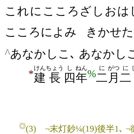
これ​に​こころざし​おは
こころ​に​よみ
きか​せた
^
あなかしこ､ あなかし
けん
ちょう
し
ねん
に
がつ
に
*
%
建
長
四
年
二
月
二
◎
(3)
¬末灯鈔¼(19)後半1､ ¬