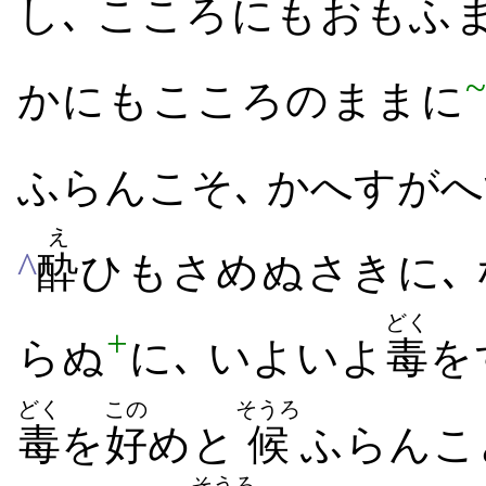
し､ こころ​にも​おもふ​
~
かにも​こころ​の​まま​に
ふ​らん​こそ､ かへすが
え
^
酔
ひ​も​さめ​ぬ​さき​に､
どく
+
ら​ぬ
に､ いよいよ
毒
を
どく
この
そうろ
毒
を
好
め​と
候
ふ​らん​こ
そうろ