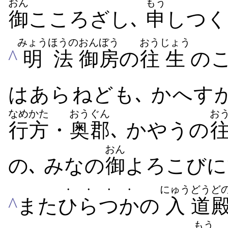
おん
もう
御
こころざし､
申
し​つ
みょう
ほうの
おんぼう
おう
じょう
^
明
法
御房
の
往
生
の​
は​あら​ねども､ かへす
なめかた
おうぐん
お
行方
・
奥郡
､ かやう​の
おん
の､ みな​の
御
よろこび​
・・
・・
にゅう
どう
ど
^
また
ひら
つか
の
入
道
もう