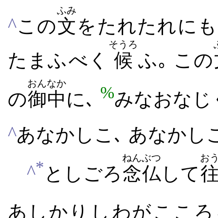
ふみ
^
この
文
を​たれたれ​にも
そうろ
たまふ​べく
候
ふ｡
この
おんなか
%
の
御中
に､
みな​おなじ
^
あなかしこ､ あなかし
ねんぶつ
お
*
^
としごろ
念仏
して
あしかり​し​わが​こころ