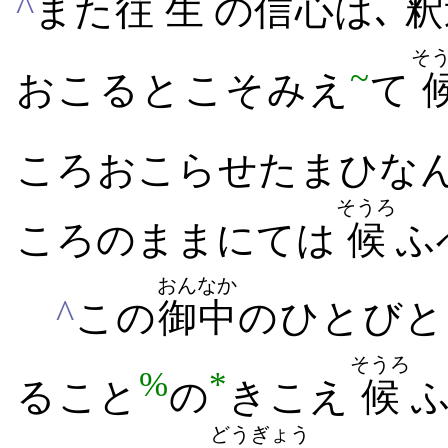
^
また
往
生
の
信心
は､
釈
そ
~
おこる​と​こそ​みえ
て
ころ​おこら​せたまひ​なん
そうろ
ころ​の​まま​にては
候
ふ
おんなか
^
この
御中
の​ひとびと
そうろ
%
*
る​こと
の
きこえ
候
ふ
どう
ぎょう