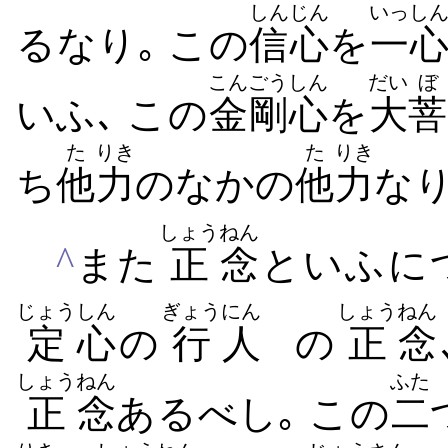
しんじん
いっし
る​なり｡ この
信心
を
一
こんごう
しん
だい
ぼ
いふ､ この
金剛
心
を
大
菩
た
りき
た
りき
ち
他
力
の​なか​の
他
力
なり
しょう
ねん
^
また
正
念
といふ​に
じょう
しん
ぎょう
にん
しょう
ねん
定
心
の
行
人
の
正
念
しょう
ねん
ふた
正
念
ある​べし｡ この
二