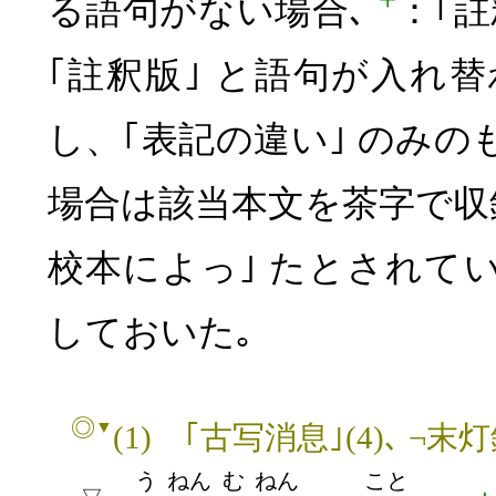
る語句がない場合､
：｢
｢註釈版｣ と語句が入れ
し、｢表記の違い｣ のみの
場合は該当本文を茶字で収
校本によっ｣ たとされて
しておいた｡
◎
▼
(1)
｢古写消息｣(4)､ ¬末灯鈔
う
ねん
む
ねん
こと