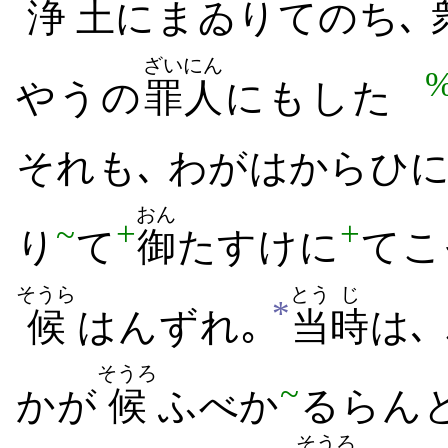
浄
土
に​まゐり​て​のち､
ざいにん
やう​の
罪人
にも​した
それも､ わが​はからひ​
おん
~
+
+
り
て
御
たすけ​に
て​こ
そうら
とう
じ
*
候
は​んずれ｡
当
時
は､
そうろ
~
かが
候
ふ​べか
る​らん​
そうろ