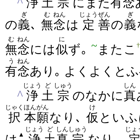
^
浄
土
宗
に​また
有
念
ぎ
む
ねん
じょう
ぜん
ぎ
の
義
､
無
念
は
定
善
の
義
む
ねん
に
~
無
念
には
似
ず｡
また​こ
う
ねん
有
念
あり｡ よくよく​とふ
じょう
ど
しゅう
しん
^
浄
土
宗
の​なか​に
真
じゃく
ほんがん
け
択
本願
なり､
仮
といふ
じょう
ど
しん
しゅう
じょ
▲
は
浄
土
真
宗
なり､