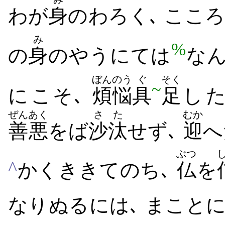
わが
身
の​わろく､ こころ
み
%
の
身
の​やう​にては
な
ぼんのう
ぐ
そく
~
に​こそ､
煩悩
具
足
し​
ぜんあく
さた
むか
善悪
をば
沙汰
せ​ず､
迎
へ
ぶつ
^
かく​きき​て​のち､
仏
を
なり​ぬる​には､ まことに