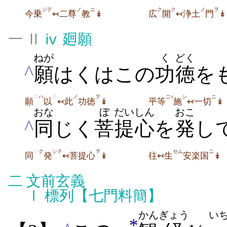
ジテ
ノ
ニ
ク
ク
ノ
ヲ
今乗
↢二尊
教
↡
広
開
↢浄土
門
↡
一 Ⅱ
ⅳ
廻願
ねが
く
どく
^
願
はくはこの
功
徳
を
ク
ハ
テ
ノ
ヲ
ニ
シ
ニ
†
願
以
↢此
功徳
↡
平等
施
↢一切
↡
おな
ぼ
だい
しん
おこ
^
同
じく
菩
提
心
を
発
し
ジ
ク
シテ
ヲ
セム
ニ
同
発
↢菩提心
↡
往↢生
安楽国
↡
二
文前玄義
Ⅰ
標列【七門料簡】
かん
ぎょう
い
*