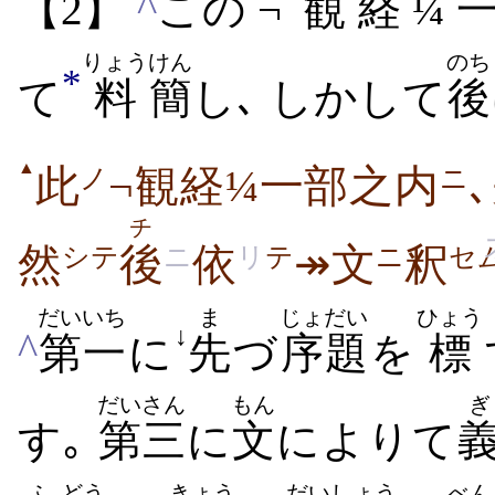
^
【2】
この ¬
観
経
¼
りょう
けん
のち
*
て
料
簡
し､ しかして
後
▲
此
¬観経¼一部之内
ノ
ニ
チ
然
後
依
↠文
釈
シテ
ニ
リ
テ
ニ
セ
だいいち
ま
じょだい
ひょう
↓
^
第一
に
先
づ
序題
を
標
だいさん
もん
ぎ
す｡
第三
に
文
によりて
ふ
どう
きょう
だい
しょう
べん