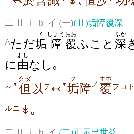
↢於
含
識
↡
､
恒沙
功
二 Ⅱ ⅰ ｂ イ (一)
(Ⅱ)
垢障覆深
く
しょう
おお
ふか
^
ただ
垢
障
覆
ふこと
深
よし
に
由
なし｡
タダ
ク
オホ
ノ
▼
▼
但
以
↢
垢
障
覆
～
テ
フコ
↡｡
ルニ
二 Ⅱ ⅰ ｂ イ
(二)
正示出世益