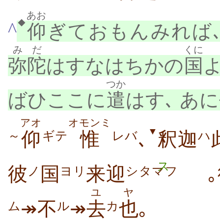
あお
◆
^
仰
ぎておもんみれば
みだ
くに
弥陀
はすなはちかの
国
つか
ばひここに
遣
はす､ あに
アオ
オモンミ
▼
仰
惟
､
釈迦
～
ギテ
レバ
ハ
ス
彼
国
来迎
｡
ノ
ヨリ
シタマフ
ユ
ヤ
↠不
↠
去
也
｡
ル
カ
ム