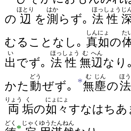
ほとり
はか
ほっ
しょう
じ
の
辺
を
測
らず｡
法
性
しんにょ
た
むることなし｡
真如
の
い
ほっ
しょう
む
へん
出
でず｡
法
性
無
辺
なり
どう
む
じん
ほう
*
かた
動
ぜず｡
無
塵
の
法
りょう
く
にょにょ
両
垢
の
如々
すなはちあ
どく
じゃく
ゆう
たんねん
*