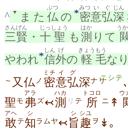
ぶつ
みつ
い
ぐ
じん
*
▼
^
また
仏
の
密
意
弘
深
さんげん
じっ
しょう
はか
うか
三賢
・
十
聖
も
測
りて
しん
げ
きょう
もう
*
やわれ
信
外
の
軽
毛
なり
ミチ
イ
グ
ニシテ
又仏
密
意
弘
深
～
ノ
ナリ
アラ
ハカ
トコロ
ウ
聖
弗
↢
測
所
↟
モ
ズ
リ
テ
ニ
アヘ
シ
シ
シユ
敢
知
↢
旨
趣
↡｡
テ
ラムヤ
ヲ