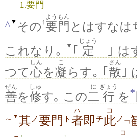
1.要門
ようもん
↑
▼
^
その
要門
とはすなはち
じょう
▼
これなり｡
｢
定
｣ 
しん
こ
さん
つて
心
を
凝
らす｡ ｢
散
｣
ぜん
しゅ
に
ぎょう
*
善
を
修
す｡ この
二
行
を
ハ
コ
▼
其
要門
者
即
此
¬
～
ノ
ト
チ
ノ
コ