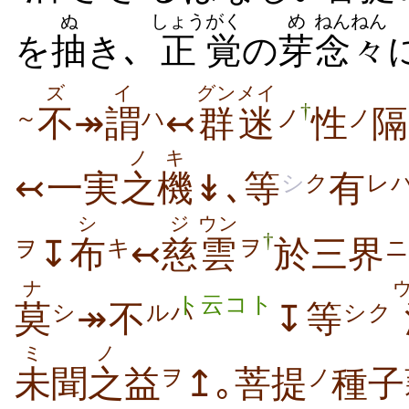
ぬ
しょう
がく
め
ねんねん
を
抽
き､
正
覚
の
芽
念々
ズ
イ
グンメイ
†
不
↠
謂
↢
群迷
性
隔
～
ハ
ノ
ノ
ノ
キ
↢一実
之
機
↡､等
有
シ
ク
レ
シ
ジ
ウン
†
↧
布
↢
慈
雲
於三界
キ
ヲ
ニ
ヲ
ナ
ト云コト
莫
↠不
↧等
シ
ルハ
シク
ミ
ノ
未
聞
之
益
↥｡菩提
種子
ヲ
ノ