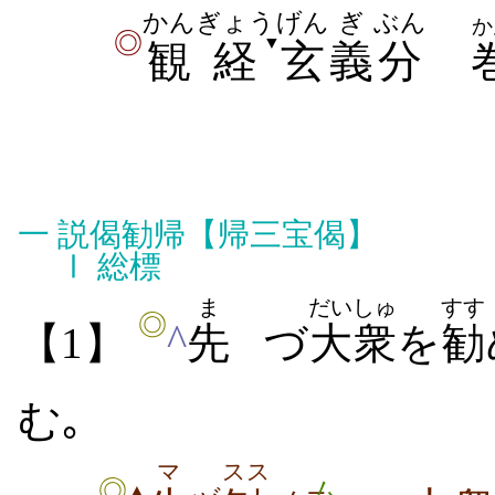
かん
ぎょう
げん
ぎ
ぶん
か
◎
▼
観
経
玄
義
分
一
説偈勧帰【
帰三宝偈
】
Ⅰ
総標
ま
だいしゅ
すす
◎
^
【1】
先
づ
大衆
を
勧
む｡
マ
スス
ム
◎
▲