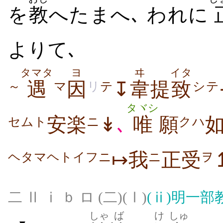
を
教
へたまへ､ われに
よりて､
タマタ
ヨ
ヰ
イタ
遇
因
↧
韋
提
致
～
マ
リ
テ
シテ
タヾシ
安楽
↡
､
唯
願
如
セムト
ニ
クハ
↦我
正受
ヘタマヘトイフニ
ニ
ヲ
二 Ⅱ ⅰ ｂ ロ (二)(Ⅰ)
(ⅱ)
明一部
しゃ
ば
け
しゅ