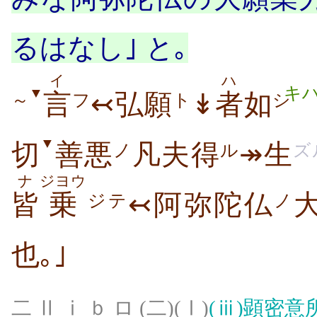
るはなし｣ と｡
イ
ハ
キ
▼
言
↢弘願
↡
者
如
～
フ
ト
シ
▼
切
善悪
凡夫得
↠生
ノ
ル
ズ
ナ
ジヨウ
皆
乗
↢阿弥陀仏
ジテ
ノ
也｡｣
二 Ⅱ ⅰ ｂ ロ (二)(Ⅰ)
(ⅲ)
顕密意