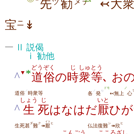
先
勧
↢大
ヅ
メテ
宝
↡
ニ
一
Ⅱ
説偈
ⅰ
勧他
どうぞく
じ
しゅ
とう
*
▼
^
道俗
の
時
衆
等
､ お
ドモ
ノ
ノ
ノ
セ
道俗
時衆等
各
発
↢無上
心
しょう
じ
いと
^
生
死
はなはだ
厭
ひが
イト
ダ
ク
ヒ
シ
ヒ
生死甚
難
↠
厭
仏法復難
↠欣
こんごう
こころざし