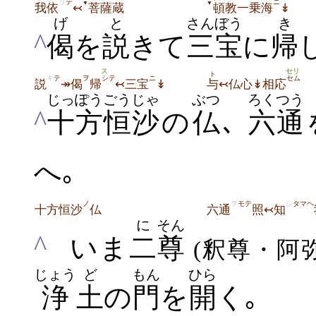
リ
テ
ニ
▼
▼
我
依
↢
菩薩蔵
頓
教一乗海
↡
げ
と
さんぼう
き
^
偈
を
説
きて
三宝
に
帰
ス
セリ
ト
キ
テ
ヲ
シテ
ニ
セム
説
↠偈
帰
↢三宝
↡
与
↢仏心↡相応
じっぽう
ごうじゃ
ぶつ
ろくつう
^
十方
恒沙
の
仏
､
六通
へ｡
ノ
ヲ
モテ
シ
タマヘ
十方恒沙
仏
六通
照↢知
に
そん
^
いま
二
尊
(釈尊・阿
じょう
ど
もん
ひら
浄
土
の
門
を
開
く｡