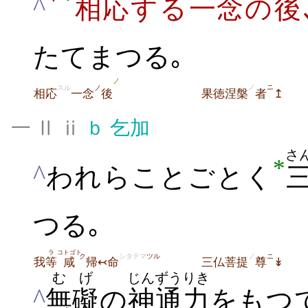
^
相応
する
一念
の
後
たてまつる｡
ノ
ノ
ニ
スル
ノ
果徳涅槃
者
↥
相応
一念
後
一 Ⅱ ⅱ
ｂ
乞加
さ
*
^
われらことごとく
つる｡
ラ
コトゴト
ク
シタテマ
ツル
ノ
ニ
我
等
咸
帰↢命
三仏菩提
尊
↡
むげ
じんずう
りき
^
無礙
の
神通
力
をもつ