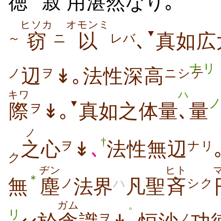
徳
寂
用
湛然
なり｡
ヒソカ
オモンミ
▼
窃
以
､
真如広
～
ニ
レバ
ナリ
辺
↡｡法性深高
ノ
ヲ
ニシテ
キワ
ハ
▼
際
↡｡
真如之体量
､
量
ヲ
ノ
†
之
心
↡
､
法性無辺
ヲ
ナリ
ク
ヂン
ヒト
＊
無
塵
法界
凡聖
斉
ノ
ハ
シク
ガム
。
リ
ヲ
ノ