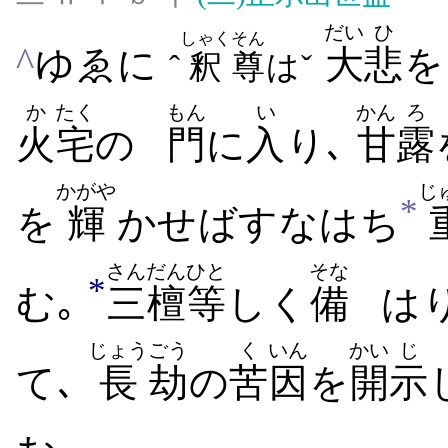
だい
ひ
しゃく
そん
^
ゆゑに
大
悲
を
ˆ
釈
尊
はˇ
か
たく
もん
い
かん
ろ
火
宅
の
門
に
入
り､
甘
露
かがや
じ
*
を
輝
かせばすなはち
さんだん
ひと
そな
*
む｡
三檀
等
しく
備
は
じょう
ごう
く
いん
かい
じ
て､
長
劫
の
苦
因
を
開
示