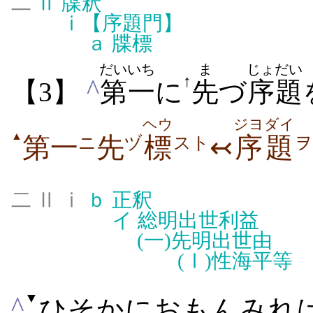
二
Ⅱ
牒釈
ⅰ
【序題門】
ａ
牒標
だいいち
ま
じょだい
↑
^
【3】
第一
に
先
づ
序題
ヘウ
ジヨダイ
▲
第一
先
標
↢
序題
ニ
ヅ
スト
ヲ
二 Ⅱ ⅰ
ｂ
正釈
イ
総明出世利益
(一)
先明出世由
(Ⅰ)
性海平等
▼
^
ひそかにおもんみれ