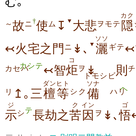
む
｡
カク
†
▼
故
使
↧
大悲
隠
～
ニ
ム
ヲモテ
ソソ
▼
↢火宅之門
↡､
灑
ニ
ギテ
コ
カシテ
↢智
炬
↡
則
カセバ
ヲ
チ
トモシビ
ダン
ヒト
ソナ
↥｡三
檀
等
備
シク
ハリ
リ
ジ
ク
イン
ゴ
テ
示
長劫之
苦
因
↡､
悟
シ
ヲ