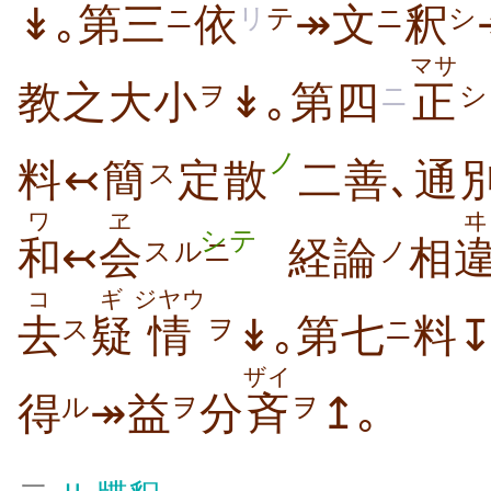
↡
｡
第三
依
↠文
釈
ニ
リ
テ
ニ
シ
マサ
教之大小
↡｡第四
正
ヲ
ニ
シ
ノ
料↢簡
定散
二善､通
ス
ワ
ヱ
ヰ
シテ
和
↢
会
経論
相
スルニ
ノ
コ
ギ
ジヤウ
去
疑
情
↡｡第七
料
ス
ヲ
ニ
ザイ
得
↠益
分
斉
↥｡
ル
ヲ
ヲ