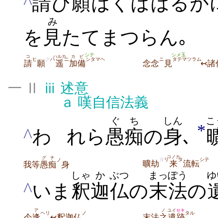
^
請
ひ
願
はくははるか
み
を
見
たてまつらん｡
シテ
シメ玉
コ
ハルカ
カビ
ヒ
ク
ハ
ニ
シタマヘ
ニ
タテマツラム
請
願
遥
加備
念念
見
↢諸
一 Ⅱ
ⅲ
述意
ａ
嘆自信法義
ぐち
しん
こ
*
^
わ
れら
愚痴
の
身
､
コノカ
グチ
ヨ
リ
タ
シテ
ノ
曠劫
来
流転
我等
愚痴
身
しゃ
か
ぶつ
まっぽう
ゆ
^
いま
釈
迦
仏
の
末法
の
ア
ノ
ユイ
セキ
ヘリ
ノ
タル
今
逢
↢釈迦仏
末法
之
遺
跡