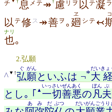
†
†
▼
息
↠
慮
以
凝
チ
メテ
リヲ
テ
ヱ
以
修
↠善
｡
廻
↢
テ
ス
ヲ
シテ
ナリ
也
｡
2.弘願
ぐ
がん
だい
きょ
*
↑
▼
^
弘
願
といふは ¬
大
いっさい
ぜんあく
ぼん
ぶ
▲
とし｡
｢
一切
善悪
の
凡
夫
あ
みだ
ぶつ
だいがん
ごうり
みな
阿
弥陀
仏
の
大願
業