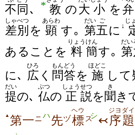
*
不
同
､
教
の
大
小
を
弁
しゃべつ
あらわ
だい
ご
じ
↓
差別
を
顕
す｡
第
五
に
りょう
けん
だい
あることを
料
簡
す｡
第
ひろ
もんどう
ほどこ
に､
広
く
問答
を
施
して
だい
ぶつ
しょう
せつ
き
提
の､
仏
の
正
説
を
聞
き
ヘウ
ジヨ
ダイ
ハ
シ
▲
第一
先
標
↢
序
題
ニ
ヅ
ス
、