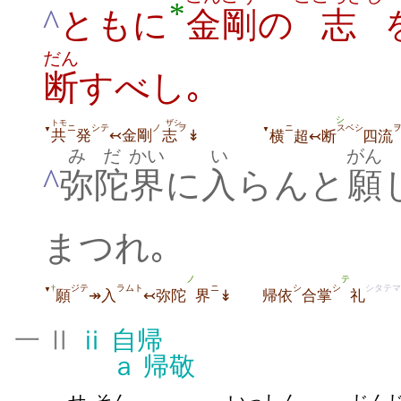
*
^
ともに
金剛
の
志
だん
断
すべし｡
シ
トモ
ザシ
ニ
シテ
ノ
ヲ
ニ
スベシ
▼
▼
共
発
↢金剛
志
↡
横
超↢断
四流
みだ
かい
い
がん
^
弥陀
界
に
入
らんと
願
まつれ｡
ノ
テ
ジテ
ラムト
ニ
シ
シ
シタテマ
†
▼
願
↠入
↢弥陀
界
↡
帰依
合掌
礼
一 Ⅱ
ⅱ
自帰
ａ
帰敬