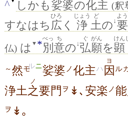
▼
^
しかも
娑
婆
の
化
主
(釈
ひろ
じょう
ど
よう
↓
すなはち
広
く
浄
土
の
要
べっ
ち
ぐ
がん
けん
*
↓
▼
は
別
意
の
弘
願
を
顕
仏)
ヨ
ル
ニ
然
娑婆
化主
因
～
モ
ノ
ハ
ル
ノ
浄土
之
要門
↡､安楽
能
ヲ
ノ
↡｡
ヲ