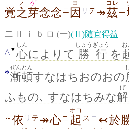
ノ
ゲ
ヨ
コレ
覚
之
芽
念念
因
↠
茲
ニ
リ
テ
ニ
二 Ⅱ ⅰ ｂ ロ (一)
(Ⅱ)
随宜得益
しん
しょうぎょう
お
▼
^
心
によりて
勝行
を
ぜんとん
*
漸頓
すなはちおのおの
げ
ふもの､ すなはちみな
解
オコ
依
↠心
起
↢於
～
リ
テ
ニ
ス
ニ