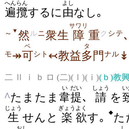
へんらん
よし
遍攬
するに
由
なし｡
サワリ
▼
然
衆生
障
重
～
ル
ニ
ク
シテ
ベ
タ
↠
可
↢教益
多
門
↡
モ
シト
ナル
二 Ⅱ ⅰ ｂ ロ (二)(Ⅰ)(ⅰ)
(ｂ)
教
い
だい
しょう
い
^
たまたま
韋
提
､
請
を
じょう
ぎょう
よく
◆
生
せんと
楽
欲
す｡
た
おし
し