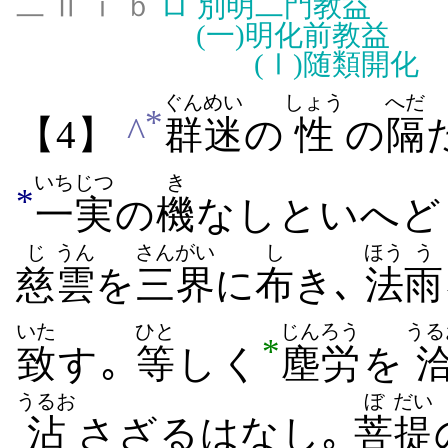
二 Ⅱ ⅰ ｂ
ロ
別明二門教益
(一)
明化前教益
(Ⅰ)
随類開化
ぐんめい
しょう
へだ
*
^
【4】
群迷
の
性
の
隔
いちじつ
き
*
一実
の
機
なしといへど
じ
うん
さんがい
し
ほう
う
慈
雲
を
三界
に
布
き
､
法
雨
いた
ひと
じんろう
うる
*
致
す｡
等
しく
塵労
を
うるお
ぼ
だい
沾
さざるはなし｡
菩
提