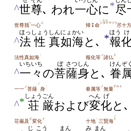
せ
そん
いっしん
じん
*
^
世
尊
､ われ
一心
に
尽
シ
上ル
ニ
シタテマツリ
†
世尊我
一心
帰↧命
尽十
ほっ
しょう
しんにょ
かい
ほう
け
*
^
法
性
真如
海
と､
報
ト
ノ
ト
法性真如海
報化等
諸仏
いちいち
ぼ
さつ
しん
けんぞ
^
一々
の
菩
薩
身
と､
眷
ノ
ノ
ナルト
ノ
ト
眷属等
無量
一一
菩薩
身
しょう
ごん
へん
げ
*
^
荘
厳
および
変
化
と
ノ
ビ
ト
ト
ト
荘厳及
変化
十地
三賢海
じ
こう
まん
み
まん