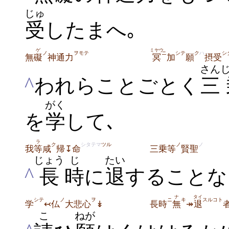
じゅ
受
したまへ｡
ゲ
ミヤウ
ノ
ヲモテ
ニ
シテ
ク
ハ
シ
無
礙
神通力
冥
加
願
摂受
さん
^
われらことごとく
三
がく
を
学
して
､
ラ
ク
シタテマ
ツル
ノ
ノ
我
等
咸
帰↧命
三乗等
賢聖
じょう
じ
たい
^
長
時
に
退
することな
ナ
タイ
シテ
ノ
ヲ
ニ
キ
スルコト
学
↢仏
大悲心
↡
長時
無
↠
退
こ
ねが