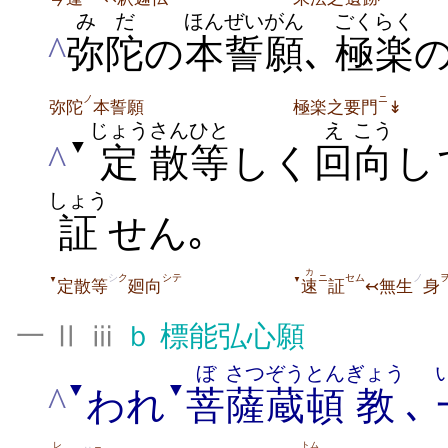
みだ
ほん
ぜいがん
ごくらく
^
弥陀
の
本
誓願
､
極楽
ノ
ニ
弥陀
本誓願
極楽之要門
↡
じょう
さん
ひと
え
こう
▼
^
定
散
等
しく
回
向
し
しょう
証
せん｡
カ
シ
ク
シテ
ニ
セム
ノ
▼
▼
定散等
廻向
速
証
↢無生
身
一 Ⅱ ⅲ
ｂ
標能弘心願
ぼ
さつ
ぞう
とん
ぎょう
▼
▼
^
われ
菩
薩
蔵
頓
教
､
レ
トム