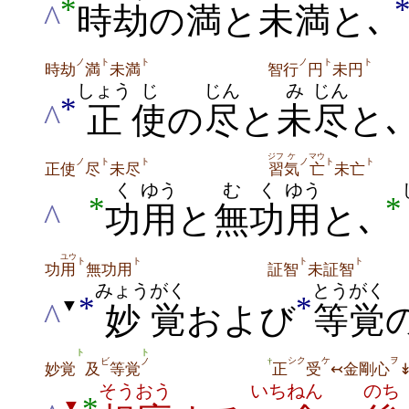
*
^
時
劫
の
満
と
未
満
と､
ノ
ト
ト
ノ
ト
ト
時劫
満
未満
智行
円
未円
しょう
じ
じん
み
じん
*
^
正
使
の
尽
と
未
尽
と
ジフ
ケ
マウ
ノ
ト
ト
ノ
ト
ト
正使
尽
未尽
習
気
亡
未亡
く
ゆう
む
く
ゆう
*
*
^
功
用
と
無
功
用
と､
ユウ
ト
ト
ト
ト
功
用
無功用
証智
未証智
みょう
がく
とうがく
*
*
▼
^
妙
覚
および
等覚
ト
ト
シク
ケ
ヲ
ビ
ノ
†
正
受
↢金剛心
妙覚
及
等覚
そうおう
いちねん
のち
*
▼