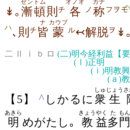
ゼントム
オノオ
カナ
↡｡
漸頓
則
各
称
チ
ノ
フヲモ
ナ
カウブ
ハ
､則
皆
蒙
↢解脱
↡
チ
ル
ヲ
二 Ⅱ ⅰ ｂ ロ
(二)
明今経利益【
(Ⅰ)
正明
(ⅰ)
明教興
(ａ)
教
しゅ
じょう
さ
^
【5】
しかるに
衆
生
あきら
きょう
やく
た
も
明
めがたし｡
教
益
多