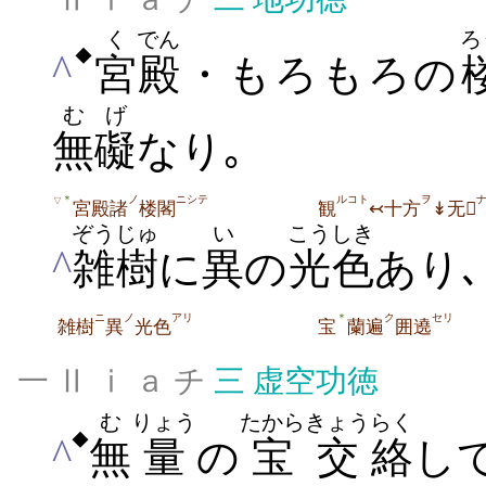
く
でん
ろ
◆
^
宮
殿
・もろもろの
むげ
無礙
なり｡
ノ
ニシテ
ルコト
ヲ
＊
▽
宮殿諸
楼閣
観
↢十方
↡无
ぞうじゅ
い
こうしき
^
雑樹
に
異
の
光色
あり
ニ
ノ
アリ
ク
セリ
＊
雑樹
異
光色
宝
蘭遍
囲遶
一 Ⅱ ⅰ ａ チ
三
虚空功徳
む
りょう
たから
きょう
らく
◆
^
無
量
の
宝
交
絡
し