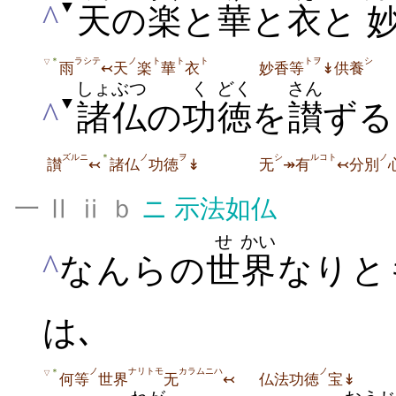
▼
^
天
の
楽
と
華
と
衣
と
ラシテ
ノ
ト
ト
ト
トヲ
シ
＊
▽
雨
↢天
楽
華
衣
妙香等
↡供養
しょぶつ
く
どく
さん
▼
^
諸仏
の
功
徳
を
讃
ずる
ズルニ
ノ
ヲ
シ
ルコト
ノ
＊
讃
↢
諸仏
功徳
↡
无
↠有
↢分別
一 Ⅱ ⅱ ｂ
ニ
示法如仏
せ
かい
^
なんらの
世
界
なりと
は､
ノ
ナリトモ
カラムニハ
ノ
＊
▽
何等
世界
无
↢
仏法功徳
宝↡