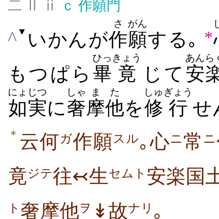
二 Ⅱ ⅱ
ｃ
作願門
さ
がん
▼
^
*
いかんが
作
願
する｡
ひっ
きょう
あんら
もつぱら
畢
竟
じて
安
にょじつ
しゃ
また
しゅ
ぎょう
如実
に
奢
摩他
を
修
行
せ
＊
云何
作願
｡心
常
ガ
スル
ニ
ニ
竟
往↢生
安楽国
ジテ
セムト
奢摩他
↡故
｡
ヲ
ナリ
ト