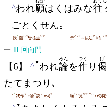
ねが
おう
^
われ
願
はくはみな
往
ごとくせん｡
クハ
シテ
スコト
ヲ
ク
＊
我
願
皆往生
示
↢仏法
↡如
一
Ⅲ
回向門
ろん
つく
げ
▼
^
【6】
われ
論
を
作
り
偈
たてまつり､
リ
ヲ
ク
ヲ
クハ
タテマツリ
＊
▼
我作
↠論
説
↠偈
願
見
↢弥陀
▼