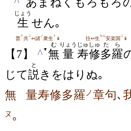
^
あまねくもろもろ
じょう
生
せん｡
ク
ニ
ノ
ト
セム
ニ
普
共
↢諸
衆生
↡
往↢生
安楽国
↡
む
りょう
じゅ
しゅ
たら
▼
^
【7】
無
量
寿
修
多羅
と
じて
説
きをはりぬ｡
無
量寿修多羅
章句､
ノ
｡
ヌ