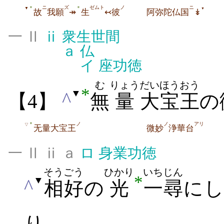
ニ
ズ
ゼムト
ノ
ニ
＊
＊
▼
▼
故
我願
↠
生
↢彼
阿弥陀仏国
↡
一 Ⅱ
ⅱ
衆生世間
ａ
仏
イ
座功徳
む
りょう
だい
ほうおう
*
▼
^
【4】
無
量
大
宝王
の
ノ
ノ
アリ
＊
▽
无量大宝王
微妙
浄華台
一 Ⅱ ⅱ ａ
ロ
身業功徳
そうごう
ひかり
いちじん
*
▼
^
相好
の
光
一尋
にし
り｡