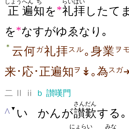
しょう
へん
ち
らいはい
*
正
遍
知
を
礼拝
したて
*
を
なすがゆゑなり｡
＊
云何
礼拝
｡身業
ガ
スル
ヲ
来･応･正遍知
↡｡為
ヲ
スガ
二 Ⅱ ⅱ
ｂ
讃嘆門
さんだん
▼
^
い
かんが
讃歎
する
にょらい
みな