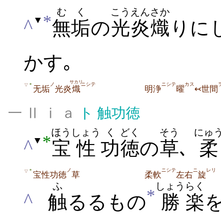
むく
こうえん
さか
*
▼
^
無垢
の
光炎
熾
りに
かす｡
サカリ
ノ
ニシテ
ニシテ
カス
＊
▽
无垢
光炎
熾
明浄
曜
↢世間
一 Ⅱ ⅰ ａ
ト
触功徳
ほう
しょう
く
どく
そう
にゅ
*
▼
^
宝
性
功
徳
の
草
､
柔
ノ
ニシテ
ニ
レリ
＊
▽
宝性功徳
草
柔軟
左右
旋
ふ
しょう
らく
*
^
触
るるもの
勝
楽