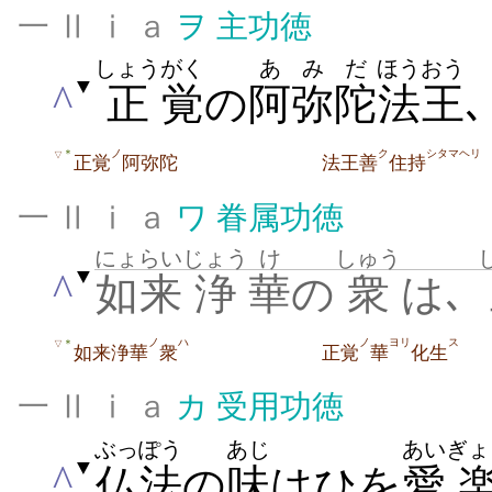
一 Ⅱ ⅰ ａ
ヲ
主功徳
しょう
がく
あみだ
ほうおう
▼
^
正
覚
の
阿弥陀
法王
ノ
ク
シタマヘリ
＊
▽
正覚
阿弥陀
法王善
住持
一 Ⅱ ⅰ ａ
ワ
眷属功徳
にょらい
じょう
け
しゅう
▼
^
如来
浄
華
の
衆
は､
ノ
ハ
ノ
ヨリ
ス
＊
▽
如来浄華
衆
正覚
華
化生
一 Ⅱ ⅰ ａ
カ
受用功徳
ぶっぽう
あじ
あい
ぎょ
▼
^
仏法
の
味
はひを
愛