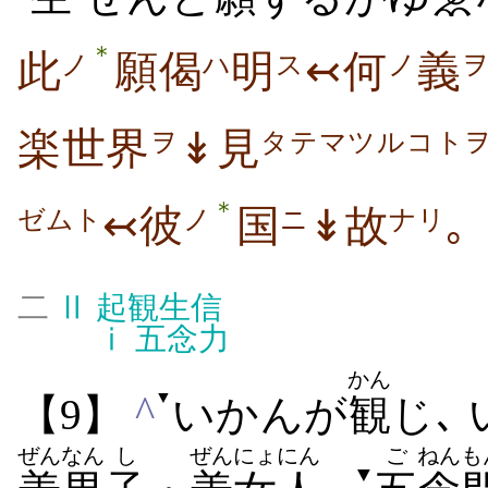
＊
此
願偈
明
↢何
義
ノ
ハ
ス
ノ
楽世界
↡見
ヲ
タテマツルコト
＊
↢彼
国
↡故
｡
ゼムト
ノ
ニ
ナリ
二
Ⅱ
起観生信
ⅰ
五念力
かん
▼
^
【9】
いかんが
観
じ､
ぜん
なん
し
ぜん
にょにん
ご
ねんも
▼