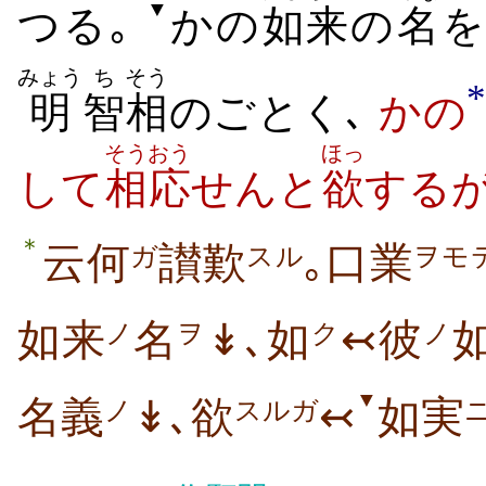
▼
つる｡
かの
如来
の
名
みょう
ち
そう
*
明
智
相
のごとく､
かの
そうおう
ほっ
して
相応
せんと
欲
する
＊
云何
讃歎
｡口業
ガ
スル
ヲモ
如来
名
↡､如
↢彼
ノ
ヲ
ク
ノ
▼
名義
↡､欲
↢
如実
ノ
スルガ