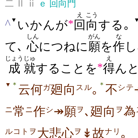
二 Ⅱ ⅱ
ｅ
回向門
え
こう
▼
^
*
いかんが
回
向
する｡
しん
がん
な
て､
心
につねに
願
を
作
し
じょう
じゅ
え
*
成
就
することを
得
ん
＊
＊
▼
云何
廻向
｡
不
ガ
スル
シテ
常
作
↠願
､廻向
為
ニ
ニ
シ
ヲ
ヲ
大悲心
↡故
｡
ヲ
ナリ
ルコトヲ