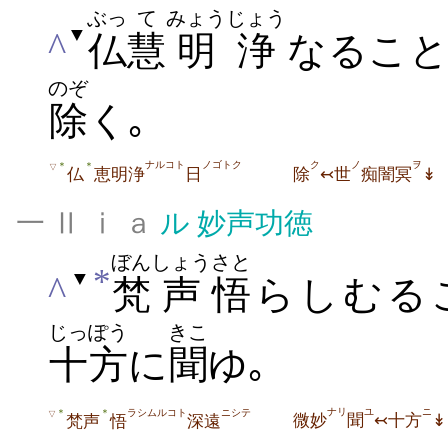
ぶっ
て
みょうじょう
▼
^
仏
慧
明浄
なるこ
のぞ
除
く｡
ナルコト
ノゴトク
ク
ノ
ヲ
＊
＊
▽
仏
恵明浄
日
除
↢世
痴闇冥
↡
一 Ⅱ ⅰ ａ
ル
妙声功徳
ぼん
しょう
さと
*
▼
^
梵
声
悟
らしむる
じっぽう
きこ
十方
に
聞
ゆ｡
ナリ
ユ
ニ
ラシムルコト
ニシテ
＊
＊
▽
微妙
聞
↢十方
↡
梵声
悟
深遠