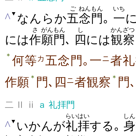
ご
ねんもん
いち
▼
^
なんらか
五
念門
｡
一
さ
がん
もん
し
かんざつ
には
作
願
門
､
四
には
観察
＊
何等
五念門｡一
者礼
カ
ニ
＊
＊
作願
門､四
者観察
門
ニ
二 Ⅱ ⅱ
ａ
礼拝門
らいはい
しん
▼
^
いかんが
礼拝
する｡
身