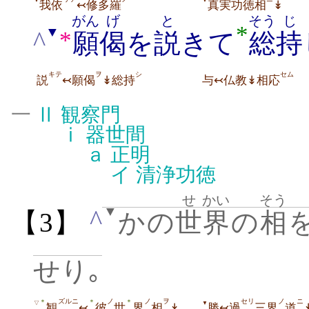
▼
▼
我依
↢修多羅
真実功徳相
↡
がん
げ
と
そう
じ
*
▼
^
*
願
偈
を
説
きて
総
持
キテ
ヲ
シ
セム
説
↢願偈
↡総持
与↢仏教↡相応
一
Ⅱ
観察門
ⅰ
器世間
ａ
正明
イ
清浄功徳
せ
かい
そう
▼
^
【3】
かの
世
界
の
相
せり｡
ズルニ
ノ
ノ
ヲ
セリ
ノ
ニ
＊
＊
＊
▽
▼
観
↢
彼
世
界
相
↡
勝↢過
三界
道