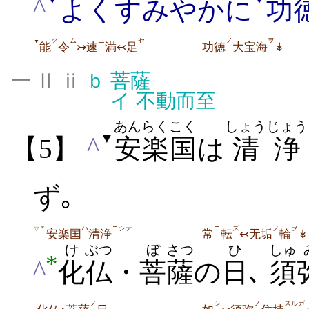
^
よくすみやかに
功
ク
ム
ニ
セ
ノ
ヲ
▼
能
令
↣速
満↢足
功徳
大宝海
↡
一 Ⅱ ⅱ
ｂ
菩薩
イ
不動而至
あんらくこく
しょうじょう
▼
^
【5】
安楽国
は
清浄
ず｡
ハ
ニシテ
ニ
ズ
ノ
ヲ
＊
▽
安楽国
清浄
常
転
↢无垢
輪
↡
け
ぶつ
ぼ
さつ
ひ
しゅ
*
^
化
仏
・
菩
薩
の
日
､
須
ノ
シ
ノ
スルガ