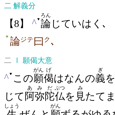
二
解義分
ろん
▼
^
【8】
論
じていはく､
＊
論
曰
､
ジテ
ク
二
Ⅰ
願偈大意
がん
げ
ぎ
▼
^
この
願
偈
はなんの
義
あみだ
ぶつ
み
じて
阿弥陀
仏
を
見
たて
しょう
がん
生
ぜんと
願
ずるがゆゑ