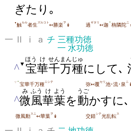
ぎたり｡
ルル
ズルコト
ヲ
ギタリ
ニ
＊
▼
触
者生
↢勝楽
↡
過
↢迦
栴隣陀
一 Ⅱ ⅰ ａ
チ
三種功徳
一
水功徳
ほう
け
せんまん
じゅ
▼
^
宝
華
千万
種
にして､
ニシテ
セリ
ニ
＊
▽
宝華千万種
弥↢覆
池･流･泉
み
ふう
け
よう
うご
^
微
風
華
葉
を
動
かすに
スニ
ヲ
シテ
ス
微風動
↢華葉
↡
交錯
光乱転
一 Ⅱ ⅰ ａ チ
二
地功徳