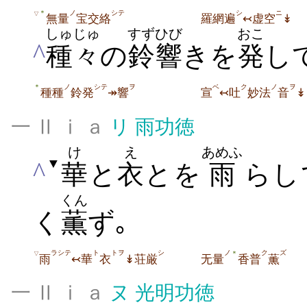
ノ
シテ
シ
ニ
＊
▽
無量
宝交絡
羅網遍
↢虚空
↡
しゅじゅ
すず
ひび
おこ
^
種々
の
鈴
響
きを
発
し
ノ
シテ
ヲ
ベ
ク
ノ
ヲ
＊
種種
鈴発
↠響
宣
↢吐
妙法
音
↡
一 Ⅱ ⅰ ａ
リ
雨功徳
け
え
あめふ
▼
^
華
と
衣
とを
雨
らし
くん
く
薫
ず｡
ラシテ
ト
トヲ
シ
ノ
ク
ズ
＊
▽
雨
↢華
衣
↡荘厳
无量
香普
薫
一 Ⅱ ⅰ ａ
ヌ
光明功徳