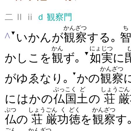
二 Ⅱ ⅱ
ｄ
観察門
かんざつ
▼
^
いかんが
観察
する｡
かん
にょじつ
▼
かしこを
観
ず｡
如実
に
かんざつ
▼
がゆゑなり｡
かの
観察
ぶっこく
ど
しょう
ごん
にはかの
仏国
土
の
荘
厳
ぶつ
しょう
ごん
く
どく
かんざつ
仏
の
荘
厳
功
徳
を
観察
す
ごん
かんざつ