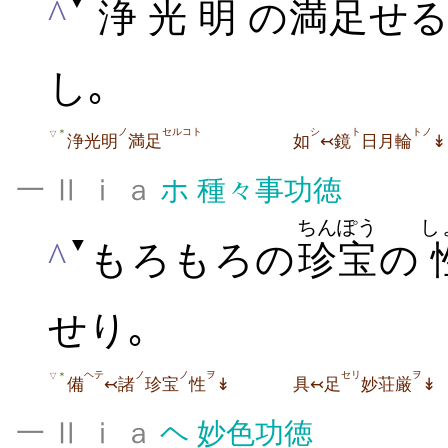
▼
^
浄
光
明
の
満足
せる
し｡
ノ
セルコト
シ
ト
トノ
＊
▽
浄光明
満足
如
↢鏡
日月輪
↡
一 Ⅱ ⅰ ａ
ホ
種々事功徳
ちんぽう
し
▼
^
もろもろの
珍宝
の
せり｡
ヘテ
ノ
ノ
ヲ
セリ
ヲ
＊
▽
備
↢諸
珍宝
性
↡
具↢足
妙荘厳
↡
一 Ⅱ ⅰ ａ
ヘ
妙色功徳