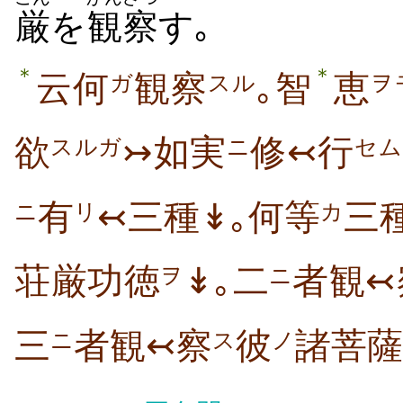
厳
を
観察
す｡
＊
＊
云何
観察
｡智
恵
ガ
スル
ヲ
欲
↣如実
修↢行
スルガ
ニ
セム
有
↢三種↡｡何等
三
ニ
リ
カ
荘厳功徳
↡｡二
者観↢
ヲ
ニ
三
者観↢察
彼
諸菩薩
ニ
ス
ノ