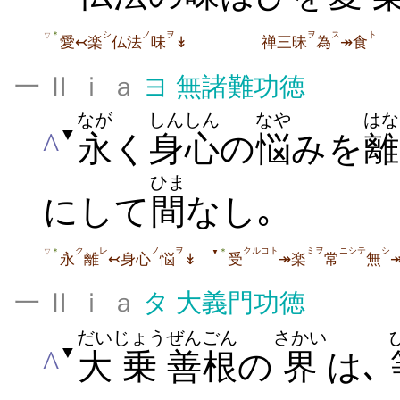
シ
ノ
ヲ
ヲ
ス
ト
＊
▽
愛↢楽
仏法
味
↡
禅三昧
為
↠食
一 Ⅱ ⅰ ａ
ヨ
無諸難功徳
なが
しんしん
なや
はな
▼
^
永
く
身心
の
悩
みを
離
ひま
にして
間
なし｡
ク
レ
ノ
ヲ
クルコト
ミヲ
ニシテ
シ
＊
＊
▽
▼
永
離
↢身心
悩
↡
受
↠楽
常
無
一 Ⅱ ⅰ ａ
タ
大義門功徳
だい
じょう
ぜんごん
さかい
▼
^
大
乗
善根
の
界
は､