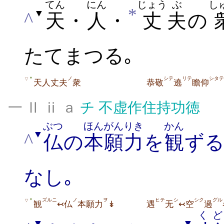
てん
にん
じょう
ぶ
し
*
▼
^
天
・
人
・
丈
夫
の
たてまつる｡
ノ
シテ
リテ
シタテ
＊
▽
天人丈夫
衆
恭敬
遶
瞻仰
一 Ⅱ ⅱ ａ
チ
不虚作住持功徳
ぶつ
ほんがんりき
かん
▼
^
仏
の
本願力
を
観
ずる
なし｡
ズルニ
ノ
ヲ
ヒテ
シ
シク
グル
＊
▽
観
↢仏
本願力
↡
遇
无
↢空
過
く
ど
▼
▼