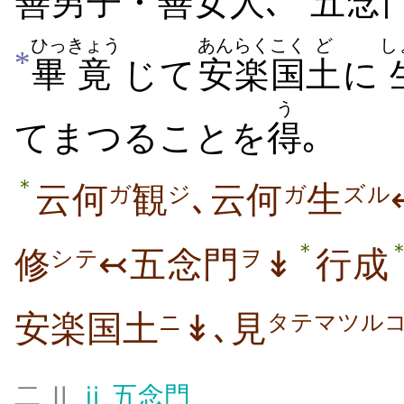
善
男
子
・
善
女人
､
五
念
ひっ
きょう
あんらく
こく
ど
し
*
畢
竟
じて
安楽
国
土
に
う
てまつることを
得
｡
＊
云何
観
､云何
生
ガ
ジ
ガ
ズル
＊
修
↢五念門
↡
行成
シテ
ヲ
安楽国土
↡､見
ニ
タテマツル
二 Ⅱ
ⅱ
五念門