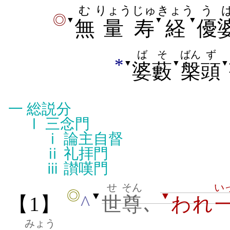
む
りょう
じゅ
きょう
う
◎
▼
▼
▼
無
量
寿
経
優
ばそ
ばん
ず
*
▼
▼
▼
婆藪
槃
頭
一
総説分
Ⅰ
三念門
ⅰ
論主自督
ⅱ
礼拝門
ⅲ
讃嘆門
せ
そん
い
◎
▼
▼
^
【1】
世
尊
､
われ
みょう