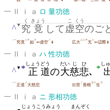
一 Ⅱ ⅰ ａ
ロ
量功徳
く
きょう
こ
くう
▼
^
究
竟
して
虚
空
のご
シテ
ク
ノ
ニシテ
シ
＊
▽
究竟
如
↢虚空
↡
広大
无
↢辺際↡
一 Ⅱ ⅰ ａ
ハ
性功徳
しょう
どう
だい
じひ
し
*
*
▼
^
正
道
の
大
慈悲
､
ノ
ノ
ヨリ
ズ
＊
▽
正道
大慈悲
出世
善根
生
一 Ⅱ ⅰ ａ
ニ
形相功徳
じょう
こう
みょう
まんぞく