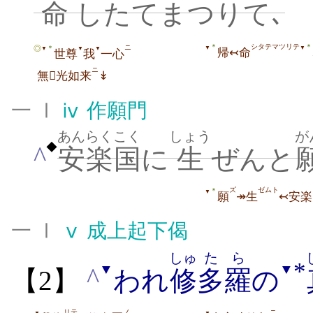
命
し
たてまつりて､
シタテマツリテ
＊
＊
ニ
＊
◎
▼
▼
▼
▼
▼
帰↢命
世尊
我
一心
ニ
無光如来
↡
一 Ⅰ
ⅳ
作願門
あんらく
こく
しょう
が
◆
^
安楽
国
に
生
ぜんと
ズ
ゼムト
＊
▼
願
↠生
↢安楽
一 Ⅰ
ⅴ
成上起下偈
しゅ
たら
*
▼
▼
^
【2】
われ
修
多羅
の
リテ
ノ
ニ