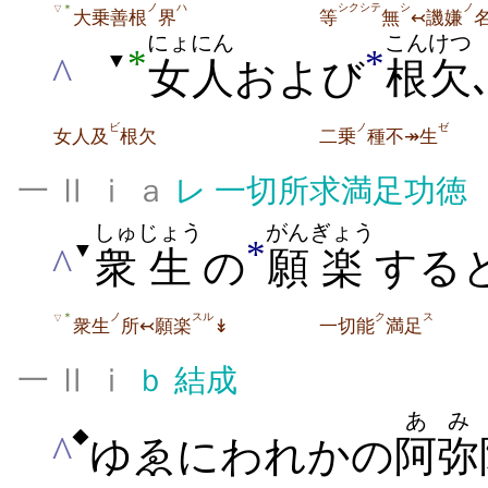
ノ
ハ
シクシテ
シ
ノ
＊
▽
大乗善根
界
等
無
↢譏嫌
にょにん
こんけつ
*
*
▼
^
女人
および
根欠
ビ
ノ
ゼ
女人及
根欠
二乗
種不↠生
一 Ⅱ ⅰ ａ
レ
一切所求満足功徳
しゅ
じょう
がん
ぎょう
*
▼
^
衆
生
の
願
楽
する
ノ
スル
ク
ス
＊
▽
衆生
所↢願楽
↡
一切能
満足
一 Ⅱ ⅰ
ｂ
結成
あみ
◆
^
ゆゑにわれかの
阿弥