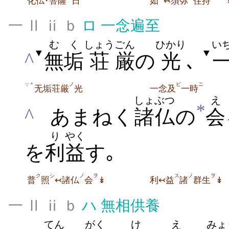
化仏･菩薩
日
如
↢須弥
住持
一 Ⅱ ⅱ ｂ
ロ
一念遍至
むく
しょう
ごん
ひかり
い
▼
▼
^
無垢
荘
厳
の
光
､
ノ
ビ
ニ
＊
▽
无垢荘厳
光
一念及
一時
しょぶつ
え
*
^
あまねく
諸仏
の
会
り
やく
を
利
益
す｡
ク
シ
ノ
ヲ
ス
ノ
ヲ
普
照
↢諸仏
会
↡
利↢益
諸
群生
↡
一 Ⅱ ⅱ ｂ
ハ
無相供養
てん
がく
け
え
みょ