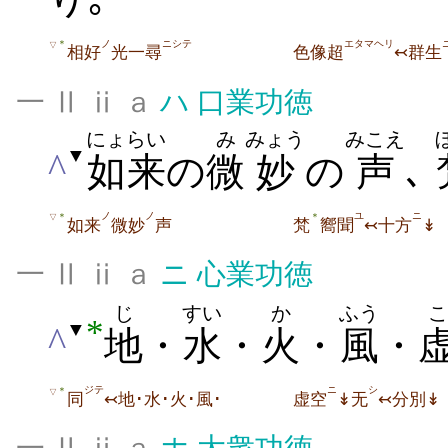
ノ
ニシテ
エタマヘリ
＊
▽
相好
光一尋
色像超
↢群生
一 Ⅱ ⅱ ａ
ハ
口業功徳
にょらい
み
みょう
みこえ
▼
^
如来
の
微
妙
の
声
､
ノ
ノ
ユ
ニ
＊
＊
▽
如来
微妙
声
梵
嚮聞
↢十方
↡
一 Ⅱ ⅱ ａ
ニ
心業功徳
じ
すい
か
ふう
こ
*
▼
^
地
・
水
・
火
・
風
・
ジテ
ニ
シ
＊
▽
同
↢地･水･火･風･
虚空
↡无
↢分別↡