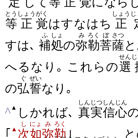
定
して
等
正
覚
になら
とう
しょう
がく
しょうじ
等
正
覚
はすなはち
正
ふ
しょ
み
ろく
ぼ
さつ
すは､
補
処
の
弥
勒
菩
薩
と
せん
じ
へるなり｡ これらの
選
ぐ
ぜい
の
弘
誓
なり｡
しんじつ
しんじん
▲
^
しかれば､
真実
信心
し
にょ
み
ろく
▲
｢
次
如
弥
勒
｣
と