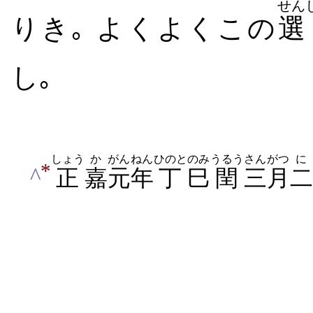
せん
りき｡ よくよくこの
選
し｡
しょう
か
がんねん
ひのと
のみ
うるう
さんがつ
に
*
^
正
嘉
元年
丁
巳
閏
三月
二