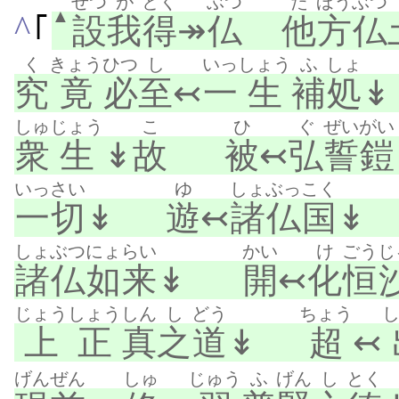
せつ
が
とく
ぶつ
た
ほう
ぶつ
▲
^
｢
設
我
得
↠
仏
他
方
仏
く
きょう
ひつ
し
いっ
しょう
ふ
しょ
究
竟
必
至
↢
一
生
補
処
しゅ
じょう
こ
ひ
ぐ
ぜい
がい
衆
生
↡
故
被
↢
弘
誓
鎧
いっさい
ゆ
しょ
ぶっこく
一切
↡
遊
↢
諸
仏国
しょぶつ
にょらい
かい
け
ごうじ
諸仏
如来
↡
開
↢
化
恒
じょう
しょう
しん
し
どう
ちょう
上
正
真
之
道
↡
超
↢
げんぜん
しゅ
じゅう
ふ
げん
し
とく