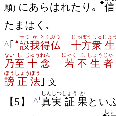
◆
にあらはれたり｡
信
願)
たまはく､
せつ
が
とくぶつ
じっぽう
しゅ
じょ
▲
^
｢
設
我
得仏
十方
衆
生
ない
し
じゅう
ねん
にゃく
ふ
しょう
じゃ
乃
至
十
念
若
不
生
者
ほう
しょう
ぼう
謗
正
法
｣
文
しんじつ
しょう
か
↑
^
【5】
真実
証
果
とい
しょ
◆