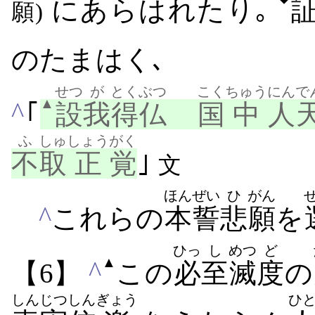
にあらはれたり｡
願)
のたまはく､
せつ
が
とくぶつ
こく
ちゅう
にんで
▲
^
｢
設
我
得仏
国
中
人
ふ
しゅ
しょう
がく
不
取
正
覚
｣
文
ほんぜい
ひ
がん
^
これらの
本誓
悲
願
を
ひっ
し
めつ
ど
▲
^
【6】
この
必
至
滅
度
の
しんじつ
しん
ぎょう
ひ