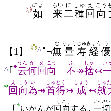
にょ
らい
に
しゅ
え
こう
◎
如
来
二
種
回
向
む
りょう
じゅ
きょう
う
◎
▲
^
【1】
¬
無
量
寿
経
優
うん
が
え
こう
ふ
しゃ
い
◆
^
｢
云
何
回
向
不
↠
捨
↢
え
こう
い
しゅ
とく
じょう
じゅ
*
回
向
為
↠
首
得
↣
成
↢
就
え
こう
いっさい
*
｢
いかんが
回
向
する｡
一切