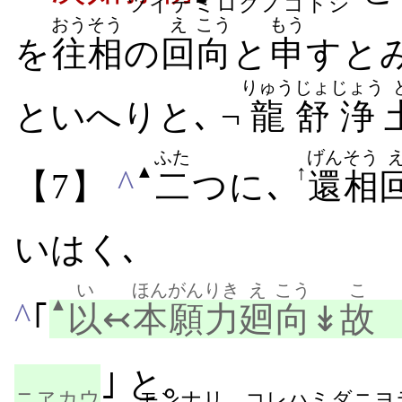
ツイデミロクノゴトシ
おうそう
え
こう
もう
を
往相
の
回
向
と
申
すと
りゅう
じょ
じょう
といへりと､ ¬
龍
舒
浄
ふた
げんそう
↑
▲
^
【7】
二
つに､
還相
いはく､
い
ほんがんりき
え
こう
こ
▲
^
｢
以
↢
本願力
廻
向
↡
故
｣ と｡
ニヱカウ
モンナリ コレハミダニヨ