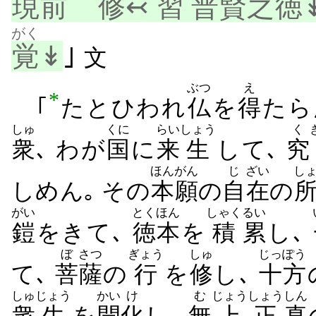
現前
修
↢
習
普
賢
之
徳
がく
覚
↡
｣
文
ぶつ
え
*
｢
たとひわれ
仏
を
得
たら
しゅ
くに
らい
しょう
く
衆
､ わが
国
に
来
生
して､
究
ほんがん
じ
ざい
し
しめん｡ その
本願
の
自
在
の
がい
とくほん
しゃく
るい
鎧
をきて､
徳本
を
積
累
し､
ぼ
さつ
ぎょう
しゅ
じっぽう
て､
菩
薩
の
行
を
修
し､
十方
しゅ
じょう
かい
け
む
じょう
しょう
しん
衆
生
を
開
化
し､
無
上
正
真