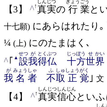
しんじつ
ぎょう
ごう
↑
^
【3】
真実
の
行
業
と
にあらはれたり｡
十七願)
¼
にのたまはく､
(上)
せつ
が
とくぶつ
じっぽう
せ
かい
▲
^
｢
設
我
得仏
十方
世
界
が
みょう
しゃ
ふ
しゅ
しょう
がく
我
名
者
不
取
正
覚
｣
文
しんじつ
しんじん
↑
^
【4】
真実
信心
といふ
しん