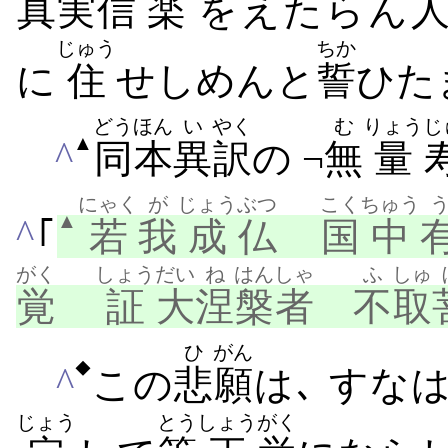
真実
信
楽
をえたらん
じゅう
ちか
に
住
せしめんと
誓
ひた
どうほん
い
やく
む
りょう
じ
▲
^
同本
異
訳
の ¬
無
量
にゃく
が
じょう
ぶつ
こく
ちゅう
▲
^
｢
若
我
成
仏
国
中
がく
しょう
だい
ね
はん
しゃ
ふ
しゅ
覚
証
大
涅
槃
者
不
取
ひ
がん
◆
^
この
悲
願
は､ すな
じょう
とう
しょう
がく