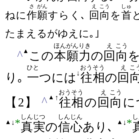
さ
がん
え
こう
しゅ
ねに
作
願
すらく､
回
向
を
首
たまえるがゆえに｡｣
ほんがん
りき
え
こう
▲
^
この
本願
力
の
回
向
ひと
おうそう
え
こ
↓
り｡
一
つには
往相
の
回
おうそう
え
こう
↑
▲
^
【2】
往相
の
回
向
に
しんじつ
しんじん
し
*
*
↓
↓
▲
▲
真実
の
信心
あり､