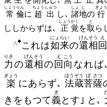
じょう
りん
ちょうしゅつ
しょ
じ
ぎょ
常
倫
に
超出
し､
諸
地
の
行
しょう
がく
と
ししからずは､
正
覚
を
取
らじ
にょらい
げんそう
え
◆
^
これは
如来
の
還相
りき
げんそう
え
こう
力
の
還相
の
回
向
なれば
ぎょう
ほうぞう
ぼ
さつ
楽
にあらず､
法蔵
菩
薩
ぎ
きをもつて
義
とす
｣ と､