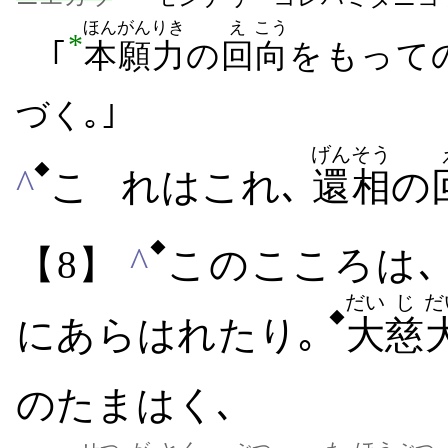
ほんがんりき
え
こう
*
｢
本願力
の
回
向
をもって
づく｡｣
げんそう
◆
^
こ
れはこれ､
還相
の
◆
^
【8】
このこころは
だい
じ
だ
◆
にあらはれたり｡
大
慈
のたまはく､