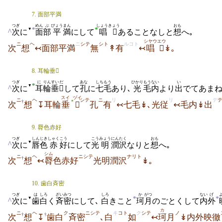
7. 面部平満
つぎ
めん
ぶ
びょう
まん
しょうきょう
おも
*
*
▼
^
次
に
面
部
平
満
にして
唱
あることなしと
想
へ｡
シヤウ
エウ
ニ
ヘ
ニ
シテ
シト
ルコト
次
想
↢面部平満
無
↟有
↢
唱

↡｡
8. 耳輪垂
つぎ
に
りん
すい
だ
あな
しちもう
ひかり
もうない
い
*
▼
^
次
に
耳
輪
垂

して
孔
に
七毛
あり､
光
毛内
より
出
でてあま
スイ
ヅイ
ニ
ヘ
シテ
ニ
リ
リ
デ
†
＊
次
想
↧耳輪
垂

孔
有
↢七毛↡､光従
↢毛内↡出
9. 脣色赤好
つぎ
しんじき
しゃく
こう
こう
みょう
にんたく
おも
▼
^
次
に
唇色
赤
好
にして
光
明
潤沢
なりと
想
へ｡
シム
ニ
ヘ
ニシテ
ナリト
†
次
想
↢
脣
色赤好
光明潤沢
↡｡
10. 歯白斉密
つぎ
は
しろ
ざいみつ
しろ
か
がつ
ない
げ
*
*
▼
^
次
に
歯
白
く
斉密
にして､
白
きこと
珂
月
のごとくして
内
外
カ
ニ
ヘ
ク
ニシテ
キ
コト
ク
シテ
ノ
†
†
次
想
↧
歯白
斉密
､白
如
↢
珂
月
↡内外映徹