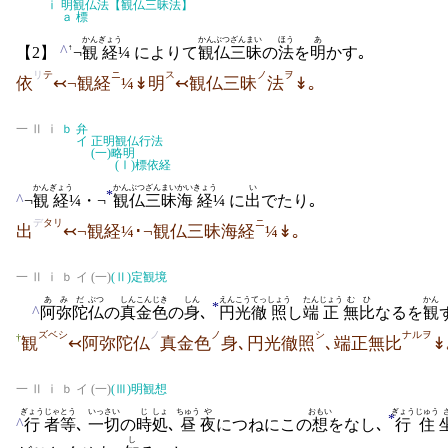
ⅰ
明観仏法【観仏三昧法】
ａ
標
かん
ぎょう
かんぶつ
ざんまい
ほう
あ
↑
^
【2】
¬
観
経
¼ によりて
観仏
三昧
の
法
を
明
かす｡
リ
テ
ニ
ス
ノ
ヲ
依
↢¬観経
¼↡明
↢観仏三昧
法
↡｡
一 Ⅱ ⅰ
ｂ
弁
イ
正明観仏行法
(一)
略明
(Ⅰ)
標依経
かん
ぎょう
かんぶつ
ざんまい
かい
きょう
い
*
^
¬
観
経
¼・¬
観仏
三昧
海
経
¼ に
出
でたり｡
デ
タリ
ニ
出
↢¬観経¼･¬観仏三昧海経
¼↡｡
一 Ⅱ ⅰ ｂ イ (一)
(Ⅱ)
定観境
あ
みだ
ぶつ
しん
こんじき
しん
えんこう
てっ
しょう
たん
じょう
むひ
かん
*
^
阿
弥陀
仏
の
真
金色
の
身
､
円光
徹
照
し
端
正
無比
なるを
観
ズベシ
ノ
ノ
シ
ナルヲ
†
観
↢阿弥陀仏
真金色
身､円光徹照
､端正無比
↡
一 Ⅱ ⅰ ｂ イ (一)
(Ⅲ)
明観想
ぎょう
じゃ
とう
いっさい
じ
しょ
ちゅう
や
おもい
ぎょうじゅう
*
^
行
者
等
､
一切
の
時
処
､
昼
夜
につねにこの
想
をなし､
行住
し