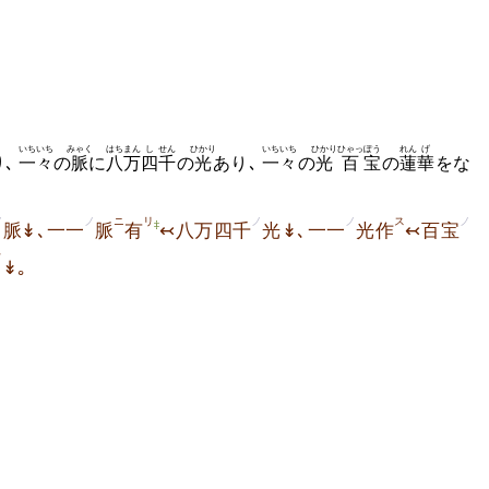
いちいち
みゃく
はちまん
し
せん
ひかり
いちいち
ひかり
ひゃっ
ぽう
れん
げ
り､
一々
の
脈
に
八万
四
千
の
光
あり､
一々
の
光
百
宝
の
蓮
華
をな
ノ
ノ
ニ
リ
ノ
ノ
ス
ノ
‡
脈
↡､一一
脈
有
↢八万四千
光↡､一一
光作
↢百宝
ヲ
↡｡