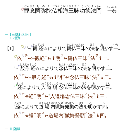
かんねん
あみだ
ぶつ
そうかい
さんまい
く
どく
ほうもん
いっかん
◎
観念
阿弥陀
仏
相海
三昧
功
徳
法門
一巻
一
【三昧行相分】
Ⅰ
標列
かん
ぎょう
かんぶつ
ざんまい
ほう
あ
いち
*
◎
↓
^
【1】
¬
観
経
¼ によりて
観仏
三昧
の
法
を
明
かす
一
｡
リ
テ
ニ
ス
ノ
ヲ
◎
依
↢¬観経
¼↡明
↢観仏三昧
法
↡一｡
はんじゅ
きよう
ねんぶつ
ざんまい
ほう
あ
に
*
↓
¬
般舟
経
¼ によりて
念仏
三昧
の
法
を
明
かす
二
｡
リ
テ
ニ
ス
ノ
ヲ
依
↢¬般舟経
¼↡明
↢念仏三昧
法
↡二｡
きょう
にゅう
どう
じょう
ねんぶつ
ざんまい
ほう
あ
さん
*
↓
経
によりて
入
道
場
念仏
三昧
の
法
を
明
かす
三
｡
リ
テ
ニ
ス
ノ
ヲ
†
依
↠経
明
↢
入道場念仏三昧
法
↡三｡
きょう
どう
じょう
ない
さん
げ
ほつがん
ほう
あ
し
↓
経
によりて
道
場
内
懴
悔
発願
の
法
を
明
かす
四
｡
リ
テ
ニ
ス
ノ
ヲ
‡
依
↠経
明
↢道場内
懴悔発願
法
↡四｡
一
Ⅱ
随釈