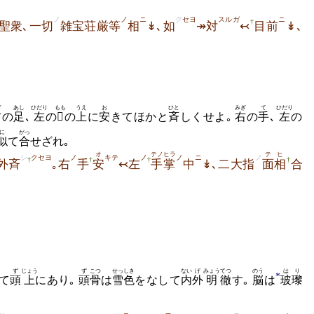
ノ
ノ
ニ
ク
セヨ
スルガ
ニ
†
聖衆､一切
雑宝荘厳等
相
↡､如
↠対
↢
目前
↡､
ぎ
あし
ひだり
もも
うえ
お
ひと
みぎ
て
ひだり
右
の
足
､
左
の

の
上
に
安
きてほかと
斉
しくせよ｡
右
の
手
､
左
の
に
がっ
似
て
合
せざれ｡
オ
テノヒラ
テ
ヒ
シ
クセヨ
ノ
キテ
ノ
ノ
ニ
ノ
†
†
†
†
外斉
｡右
手
安
↢左
手掌
中
↡､二大指
面
相
合
ず
じょう
ず
こつ
せっしき
ない
げ
みょう
てつ
のう
はり
*
て
頭
上
にあり｡
頭
骨
は
雪色
をなして
内
外
明
徹
す｡
脳
は
玻瓈