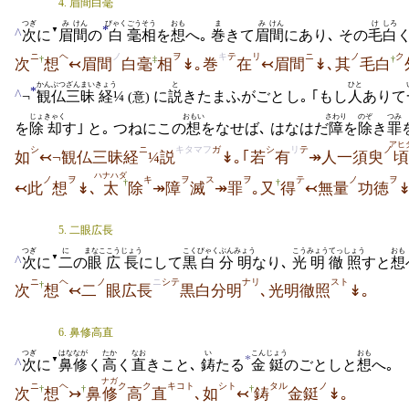
4. 眉間白毫
つぎ
み
けん
びゃく
ごう
そう
おも
ま
み
けん
け
しろ
*
▼
^
次
に
眉
間
の
白
毫
相
を
想
へ｡
巻
きて
眉
間
にあり､ その
毛
白
ニ
ヘ
ノ
ヲ
キ
テ
リ
ニ
ノ
ク
†
‡
†
次
想
↢眉間
白毫
相
↡｡巻
在
↢眉間
↡､其
毛白
かんぶつ
ざんまい
きょう
と
ひと
*
^
¬
観仏
三昧
経
¼
に
説
きたまふがごとし｡ ｢もし
人
ありて
(意)
じょ
きゃく
おもい
さわり
のぞ
つみ
を
除
却
す｣ と｡ つねにこの
想
をなせば､ はなはだ
障
を
除
き
罪
アヒ
シ
ニ
キタマフ
ガ
シ
リ
テ
ノ
如
↢¬観仏三昧経
¼説
↡｡｢若
有
↠人一須臾
頃
ハナハダ
ノ
ヲ
キ
ヲ
ス
ヲ
テ
ノ
ヲ
†
†
↢此
想
↡､
太
除
↠障
滅
↠罪
｡又
得
↢無量
功徳
5. 二眼広長
つぎ
に
まなこ
こう
じょう
こく
びゃく
ぶん
みょう
こう
みょう
てっ
しょう
おも
▼
^
次
に
二
の
眼
広
長
にして
黒
白
分
明
なり､
光
明
徹
照
すと
想
ニ
ヘ
ノ
ニ
シテ
ナリ
スト
†
次
想
↢二
眼広長
黒白分明
､光明徹照
↡｡
6. 鼻修高直
つぎ
はな
なが
たか
なお
い
こん
じょう
おも
*
▼
^
次
に
鼻
修
く
高
く
直
きこと､
鋳
たる
金
鋌
のごとしと
想
へ｡
ナガ
ニ
ヘ
ク
ク
キコト
シト
タル
ノ
†
†
†
次
想
↣
鼻
修
高
直
､如
↢
鋳
金鋌
↡｡