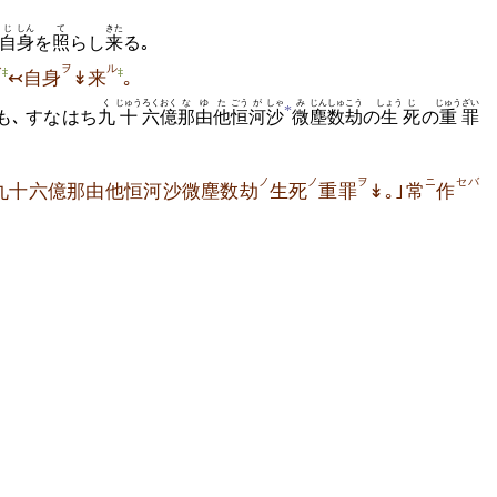
じ
しん
て
きた
自
身
を
照
らし
来
る｡
シ
ヲ
ル
‡
‡
↢自身
↡来
｡
く
じゅう
ろく
おく
なゆた
ごう
が
しゃ
み
じん
しゅ
こう
しょう
じ
じゅう
ざい
*
も､ すなはち
九
十
六
億
那由他
恒
河
沙
微
塵
数
劫
の
生
死
の
重
罪
ノ
ノ
ヲ
ニ
セバ
九十六億那由他恒河沙微塵数劫
生死
重罪
↡｡｣常
作