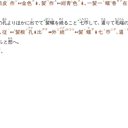
ハ
シ
ヲ
ハ
ス
ヲ
キテ
‡
＊
‡
頭皮
作
↢金色
↡､髪
作
↢
紺
青
色
↡｡一
髪
一
螺
巻
在
あな
い
ほつ
ら
めぐ
しちそう
かえ
もうたん
*
*
の
孔
よりほかに
出
でて
髪
螺
を
繞
ること
七帀
して､
還
りて
毛端
アナ
メグ
ラ
リ
ノ
デテ
ニ
ルコト
ヲ
シテ
リ
†
‡
＊
＊
､従
↢
髪根
孔
↡出
↠外
繞
↢髪
螺
↡七
帀
､還
おも
ふと
想
へ｡
ニ
｡