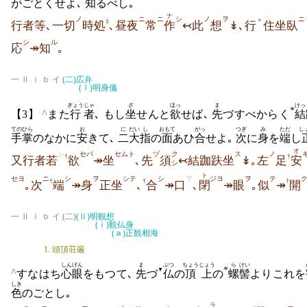
がごとくせよ､
知
るべし｡
ナ
ノ
ニ
ニ
シ
ノ
ヲ
ニ
‡
＊
行者等､一切
時処
､昼夜
常
作
↢此
想
↡､行
住坐臥
シ
ル
応
↠知
｡
一 Ⅱ ⅰ ｂ イ
(二)
広弁
(Ⅰ)
明身儀
ぎょう
じゃ
ざ
ほっ
ま
けっ
*
^
【3】
また
行
者
､ もし
坐
せんと
欲
せば､
先
づすべからく
結
てのひら
お
に
だい
し
おもて
がっ
つぎ
み
ただ
し
手掌
のなかに
安
きて､
二
大
指
の
面
あひ
合
せよ｡
次
に
身
を
端
し
オ
シ
セバ
セムト
ヅ
ク
ス
ノ
†
†
又行者若
欲
↠坐
､先
須
↢結跏趺坐
↡｡左
足
安
シ
ト
セヨ
ニ
シ
ヲ
シテ
シ
ヲ
ジヨ
ヲ
テ
†
†
†
｡次
端
↠身
正坐
､
合
↠口
､
閉
↠眼
｡似
↠
開
一 Ⅱ ⅰ ｂ イ (二)
(Ⅱ)
明観想
(ⅰ)
観仏身
(ａ)
正観相海
1. 頭頂荘厳
しんげん
ま
ぶつ
ちょう
じょう
ら
けい
*
▼
^
すなはち
心眼
をもつて､
先
づ
仏
の
頂
上
の
螺
髻
よりこれを
しき
色
のごとし｡
ラ