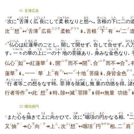
11. 舌薄広長
つぎ
した
うす
こう
じょう
にゅう
なん
おも
ぜっこん
した
に
ど
▼
^
次
に
舌
薄
く
広
長
にして
柔
軟
なりと
想
へ｡
舌根
の
下
に
二
の
シタ
ニ
ヘ
ク
ニシテ
ナリト
ノ
ニ
リ
ノ
†
†
†
次
想
↢
舌薄
広長
柔軟
↡｡舌根
下
有
↢
二
ぶっしん
ぐ
れん
げ
かい
かい
がっ
がっ
はちま
*
^
仏心
は
紅
蓮
華
のごとし､
開
して
開
せず､
合
して
合
せず｡
八
いちいち
け
うえ
いち
じゅう
じ
ぼ
さつ
み
こんじき
す｡
一々
の
華
の
上
に
一
の
十
地
の
菩
薩
あり､
身
みな
金色
なり､
ハ
シ
ノ
シテ
セ
シテ
セ
†
†
仏心
如
↢紅蓮華
↡､開
而不↠開
､合
而不↠合
｡
ナ
ヲ
ノ
ノ
ニ
リ
ノ
ノ
ナリ
‡
蓮華
↡｡一一
華
上
有
↢一
十地
菩薩↡､身
皆
金色
ぎょう
じゃ
とう
おもい
とき
ざい
しょう
じょめつ
む
りょう
く
どく
え
しょ
^
行
者
等
この
想
をなす
時
､
罪
障
を
除滅
し
無
量
の
功
徳
を
得
､
諸
ス
ノ
ヲ
シ
ヲ
ノ
ヲ
行者等作
↢此
想
↡時､除↢滅
罪障
↡得↢無量
功徳
12. 咽項肩円
しん
ぬ
うえ
む
つぎ
いんこう
まど
そう
に
▼
▼
^
また
心
を
抽
きて
上
に
向
かひて､
次
に
咽項
の
円
かなる
相
､
二
キ
テ
ヲ
ヒ
テ
ニ
ニ
ヘ
ノ
カナル
ノ
ノ
†
†
又
抽
↠心
向
↠上
､次
想
↢咽項
円
相､二
肩