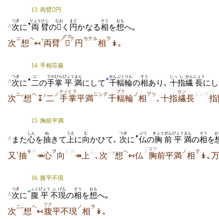
13. 両臂円
つぎ
りょう
ひじ
なお
まど
そう
おも
▼
^
次
に
両
臂
の

く
円
かなる
相
を
想
へ｡
ナホ
ニ
ヘ
ノ
ク
カナル
ヲ
†
次
想
↢
両臂

円
相
↡｡
14. 手相荘厳
つぎ
に
ての
ひら
びょう
まん
せん
ぷくりん
そう
じっ
し
せん
じょう
*
▼
^
次
に
二
の
手
掌
平
満
にして
千
輻輪
の
相
あり､
十
指
繊
長
にし
テノヒラ
プク
セン
ニ
ヘ
ノ
ニシテ
ノ
アリ
ニシテ
†
†
次
想
↧
二
手掌
平満
千
輻
輪
相
､十指
繊
長
指
15. 胸前平満
しん
ぬ
うえ
む
つぎ
ぶつ
きょう
ぜん
びょう
まん
そう
お
▼
^
また
心
を
抽
きて
上
に
向
かひて､
次
に
仏
の
胸
前
平
満
の
相
を
コツ
キ
テ
ヲ
ヒテ
ニ
ニ
ヘ
ノ
ノ
ヲ
†
†
又
抽
↠心
向
↠上
､次
想
↢仏
胸
前平満
相
↡｡
16. 腹平不現
つぎ
ふく
びょう
ふ
げん
そう
おも
*
^
次
に
腹
平
不
現
の
相
を
想
へ｡
フク
ニ
ヘ
ノ
ヲ
†
次
想
↢
腹
平不現
相
↡｡