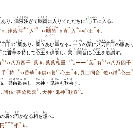
う
しんえき
そそ
いんとう
い
しんのう
い
*
道
あり､
津液
注
ぎて
咽筒
に
入
りてただちに
心王
に
入
る｡
ソヽ
エン
トウ
ギテ
リテ
ニ
ニ
ル
ニ
†
道↡､津液
注
入
↢
咽
筒
↡直
入
↢心王
↡｡
ノド
ツヽ
ん
し
せん
よう
ようよう
かさ
いちいち
よう
はちまん
し
せん
みゃく
*
万
四
千
の
葉
あり､
葉々
あひ
重
なる｡
一々
の
葉
に
八万
四
千
の
脈
あ
て
こう
げ
じ
しんのう
く
よう
いく
どうおん
しんのう
か
さん
手
に
香
華
を
持
して
心王
を
供
養
し､
異口
同音
に
心王
を
歌
讃
す｡
ヒ
リ
ノ
ナ
ル
ノ
ニ
リ
‡
†
‡
有
↢八万四千
葉↡､葉葉
相
重
｡一一
葉
有
↢八万四千
ニ
シ
テ
ヲ
シ
ヲ
ニ
ス
†
､手
持
↢香華
↡供↢養
心王
↡､異口同音
歌↢讃
心王
ぶつ
ぼ
さつ
かん
ぎ
てんじん
き
じん
かん
ぎ
仏
・
菩
薩
歓
喜
し､
天神
・
鬼
神
も
歓
喜
す｡
シ
モ
ス
↡､諸仏･菩薩歓喜
､天神･鬼神
歓喜
｡
かた
まど
そう
おも
の
肩
の
円
かなる
相
を
想
へ｡
カナル
ヲ
円
相
↡｡