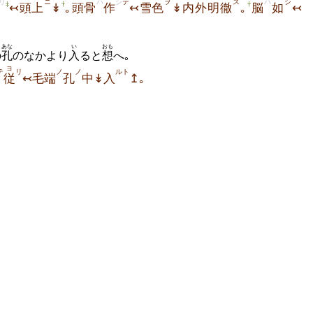
リ
ニ
ハ
シ
テ
ヲ
ス
ハ
シ
‡
†
†
↢頭上
↡
｡頭骨
作
↢雪色
↡内外明徹
｡
脳
如
↢
あな
い
おも
の
孔
のなかより
入
ると
想
へ｡
ヨ
テ
リ
ノ
ノ
ルト
従
↢毛端
孔
中↡入
↥｡