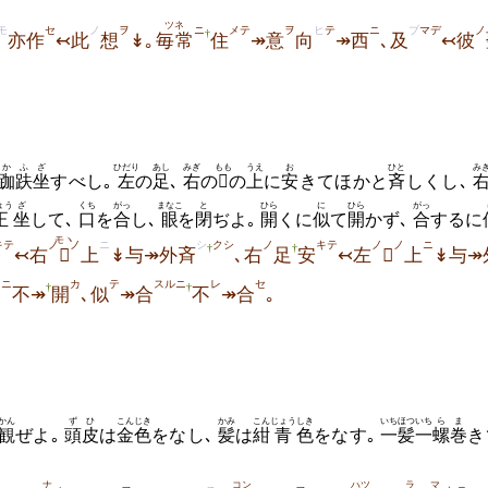
ツネ
モ
セ
ノ
ヲ
ニ
メテ
ヲ
ヒ
テ
ニ
ブ
マデ
ノ
†
亦作
↢此
想
↡｡
毎常
住
↠意
向
↠西
､及
↢彼
か
ふざ
ひだり
あし
みぎ
もも
うえ
お
ひと
み
跏
趺坐
すべし｡
左
の
足
､
右
の

の
上
に
安
きてほかと
斉
しくし､
ょう
ざ
くち
がっ
まなこ
と
ひら
に
ひら
がっ
正
坐
して､
口
を
合
し､
眼
を
閉
ぢよ｡
開
くに
似
て
開
かず､
合
するに
モヽ
キテ
ノ
ノ
ニ
シ
クシ
ノ
キテ
ノ
ノ
ニ
†
†
↢右

上
↡与↠外斉
､右
足
安
↢左

上
↡与↠
クニ
カ
テ
スルニ
レ
セ
†
†
不↠
開
､似
↠合
不
↠合
｡
かん
ずひ
こんじき
かみ
こん
じょう
しき
いちほつ
いち
ら
ま
観
ぜよ｡
頭皮
は
金色
をなし､
髪
は
紺
青
色
をなす｡
一髪
一
螺
巻
き
ナ
コン
ハツ
ラ
マ