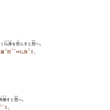
ぶっしん
て
おも
ねく
仏身
を
照
らすと
想
へ｡
テ
ク
スト
ヲ
遍
照
↦仏身
↥｡
ようてつ
おも
映徹
すと
想
へ｡
スト
↥｡