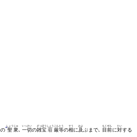
しょう
じゅ
いっさい
ざっぽう
しょう
ごん
とう
そう
およ
もくぜん
たい
*
かの
聖
衆
､
一切
の
雑宝
荘
厳
等
の
相
に
及
ぶまで､
目前
に
対
する