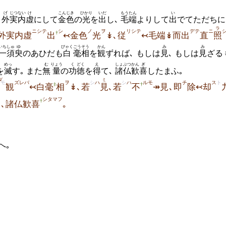
げ
じつ
ない
け
こんじき
ひかり
いだ
もうたん
い
く
外
実
内
虚
にして
金色
の
光
を
出
し､
毛端
よりして
出
でてただちに
ラ
ニシテ
シ
ノ
ヲ
リシテ
デテ
ニ
†
外実内虚
出
↢金色
光
↡､従
↢毛端↡而出
直
照
いち
しゅ
ゆ
びゃく
ごう
そう
かん
み
み
一
須
臾
のあひだも
白
毫
相
を
観
ずれば､ もしは
見
､ もしは
見
ざる
めっ
む
りょう
く
どく
え
しょぶつ
かん
ぎ
を
滅
す｡ また
無
量
の
功
徳
を
得
て､
諸仏
歓
喜
したま
ふ｡
ダ
ミ
モ
ズレバ
ヲ
シ
ハ
シ
ハ
ルモ
チ
ス
ト
‡
†
観
↢白毫
相
↡､若
見
､若
不
↠見､即
除↢却
シタマフ
†
↡､諸仏歓喜
｡
へ｡