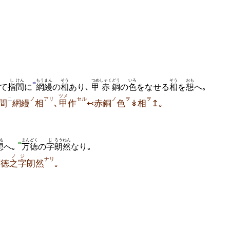
し
けん
もうまん
そう
つめ
しゃく
どう
いろ
そう
おも
*
て
指
間
に
網縵
の
相
あり､
甲
赤
銅
の
色
をなせる
相
を
想
へ｡
ツメ
ニ
ノ
アリ
セル
ノ
ヲ
ヲ
間
網縵
相
､
甲
作
↢赤銅
色
↡相
↥｡
も
まんどく
じ
ろうねん
*
想
へ｡
万徳
の
字
朗然
なり｡
ノ
ジ
ナリ
万徳
之
字
朗然
｡