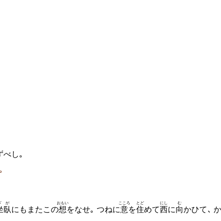
ずべし｡
｡
ざが
おもい
こころ
とど
にし
む
坐臥
にもまたこの
想
をなせ｡ つねに
意
を
住
めて
西
に
向
かひて､ 