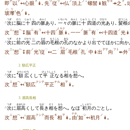
チ
テ
ヲ
ヅ
リ
ノ
ノ
ゼヨ
ヲ
＊
即
以
↢心眼
↡､先
従
↢仏
頂上
螺
髻↡観
↠之
｡
ハリ
ノ
‡
玻瓈
色
↡｡
つぎ
のう
じゅう
し
みゃく
いちいち
みゃく
じゅう
し
どう
ひかり
ほつこん
^
次
に
脳
に
十
四
の
脈
あり､
一々
の
脈
に
十
四
道
の
光
あり､
髪根
ミヤク
ニ
ヘ
ニ
リ
ノ
ノ
ニ
リ
ノ
†
次
想
↧脳
有
↢十四
脈
↡､一一
脈
有
↢十四道
光↡
つぎ
さき
ひかり
に
まゆ
もうこん
あな
い
む
^
次
に
前
の
光
二
の
眉
の
毛根
の
孔
のなかより
出
でてほかに
向
か
マユ
ニ
ヘ
ノ
リ
ノ
ノ
ノ
ノ
デテ
フト
†
‡
次
想
↧前
光
従
↢二
眉
毛根
孔
中↡出
向
↞外
2. 額広平正
つぎ
ひたい
ひろ
びょうしょう
そう
おも
▼
^
次
に
額
広
くして
平正
なる
相
を
想
へ｡
ニ
ヘ
クシテ
ナル
ヲ
†
次
想
↢
額広
平正
相
↡｡
3. 眉高長相
つぎ
まゆ
たか
なが
そう
おも
しょがつ
*
^
次
に
眉
高
くして
長
き
相
を
想
へ｡ なほ
初月
のごとし｡
ナホ
ニ
ヘ
クシテ
キ
ヲ
シ
ノ
†
‡
次
想
↢
眉高
而長
相
↡｡
由
如
↢初月
↡｡