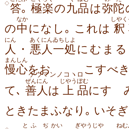
◇
答
｡
極楽
の
九
品
は
弥陀
なか
しやく
の
中
になし｡ これは
釈
にん
あくにん
ゐちしよ
人
・
悪人
一処
にむまる
まんしん
慢心
をお
こすべき
ケウマンノコヽロ
ぜんにん
じやう
ぼむ
て､
善人
は
上
品
にすゝ
ときたまふなり｡ いそ
と
ふ
ぢ
かい
ぎやう
じや
ねむ