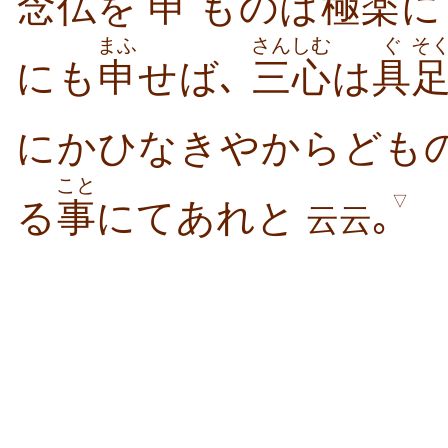
念仏
を
申
ものは
極楽
に
まふ
さんしむ
ぐ
そ
にも
申
せば､
三心
は
具
にかひなきやからども
こと
▽
る
事
にてあれと
｡
云云