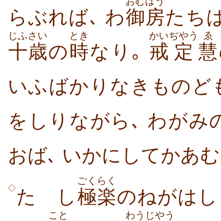
おむばう
らぶれば､ わ
御房
たち
じふさい
とき
かい
ぢやう
ゑ
十歳
の
時
なり｡
戒
定
慧
いふばかりなきものど
をしりながら､ わが
おば､ いかにしてかあ
ごくらく
◇
たゞし
極楽
のねがはし
こと
わう
じやう