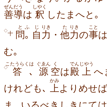
ぜんだう
しやく
善導
は
釈
したまへと｡
と
ふ
じ
りき
た
りき
こと
◇
問
｡
自
力
・
他
力
の
事
は
十
む｡
こたうらく
は
ぐゑん
く
でん
じやう
◇
答
､
源
空
は
殿
上
へ
かみ
けれども､
上
よりめせ
ま
いるべきしきにては