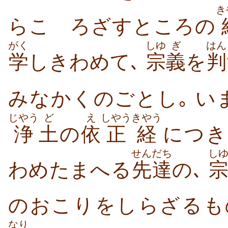
き
らこゝろざすところの
がく
しゆ
ぎ
はん
学
しきわめて､
宗
義
を
判
みなかくのごとし｡
い
じやう
ど
え
しやう
きやう
浄
土
の
依
正
経
につき
せんだち
し
わめたまへる
先達
の､
のおこりをしらざるも
なり