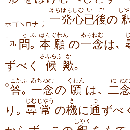
ゐち
ほちしむ
いご
しや
一
発心
已後
の
ホゴヽロナリ
と
ふ
ほん
ぐわん
ゐちねむ
◇
問
｡
本
願
の
一念
は､
九
さふらふ
か
ずべく
候
歟
｡
こた
ふ
ゐちねむ
ぐわん
に
ね
◇
答
｡
一念
の
願
は､
二
じむ
じやう
き
つ
り｡
尋
常
の
機
に
通
ずべ
しやく