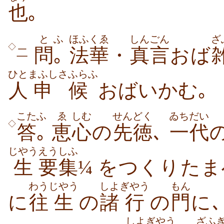
也
｡
と
ふ
ほふくゑ
しんごん
ざ
◇
問
｡
法華
・
真言
おば
二
ひと
まふし
さふらふ
人
申
候
おばいかむ｡
こた
ふ
ゑ
しむ
せんどく
ゐちだい
◇
答
｡
恵
心
の
先徳
､
一代
じやう
えうしふ
生
要集
¼ をつくりた
わう
じやう
しよ
ぎやう
もん
に
往
生
の
諸
行
の
門
に
しよ
ぎやう
ざふ