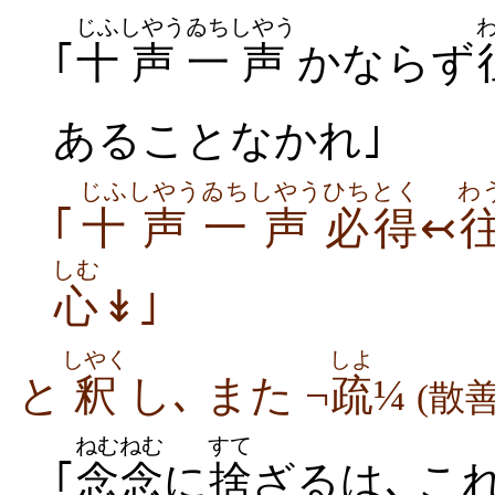
じふ
しやう
ゐち
しやう
｢
十
声
一
声
かならず
あることなかれ｣
じふ
しやう
ゐち
しやう
ひちとく
わ
｢
十
声
一
声
必得
↢
しむ
心
↡｣
しやく
しよ
と
釈
し､ また ¬
疏
¼
(散
ねむねむ
すて
｢
念念
に
捨
ざるは､ こ