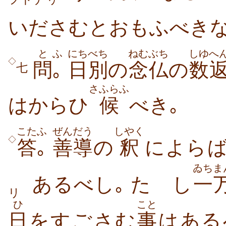
いださむとおもふべきな
と
ふ
にちべち
ねむぶち
しゆへ
◇
問
｡
日別
の
念仏
の
数
七
さふらふ
はからひ
候
べき｡
こた
ふ
ぜんだう
しやく
◇
答
｡
善導
の
釈
によらば
ゐち
ま
あるべし｡ たゞし
一
リ
ひ
こと
日
をすごさむ
事
はある