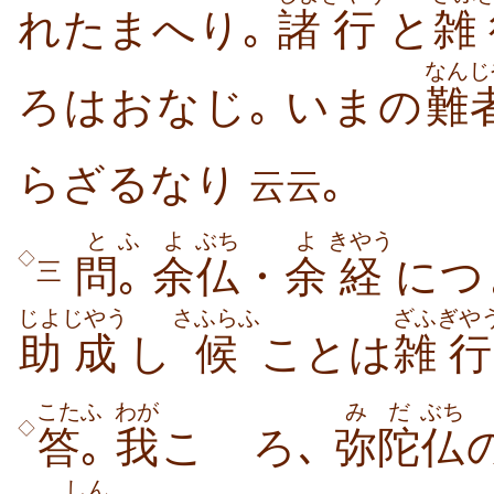
れたまへり｡
諸
行
と
雑
なんじ
ろはおなじ｡ いまの
難
らざるなり
｡
云云
と
ふ
よ
ぶち
よ
きやう
◇
問
｡
余
仏
・
余
経
につ
三
じよ
じやう
さふらふ
ざふ
ぎや
助
成
し
候
ことは
雑
行
こた
ふ
わが
みだ
ぶち
◇
答
｡
我
こゝろ､
弥陀
仏
しん