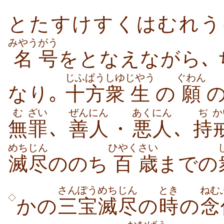
とたすけすくはむれう
みやう
がう
名
号
をとなえながら､
じふぱう
しゆ
じやう
ぐわん
なり｡
十方
衆
生
の
願
む
ざい
ぜんにん
あくにん
ぢ
か
無
罪
､
善人
・
悪人
､
持
めちじん
ひやく
さい
滅尽
ののち
百
歳
までの
さんぽう
めちじん
とき
ねむ
◇
かの
三宝
滅尽
の
時
の
念