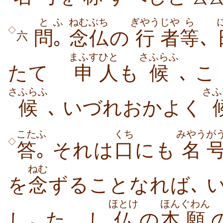
と
ふ
ねむぶち
ぎやう
じや
ら
◇
問
｡
念仏
の
行
者
等
､
六
まふす
ひと
さふらふ
たてゝ
申
人
も
候
､ 
さふらふ
さふ
候
､ いづれおかよく
こた
ふ
くち
みやう
が
◇
答
｡
それは
口
にも
名
ねむ
を
念
ずることなれば､ 
ほとけ
ほん
ぐわん
し｡ たゞし
仏
の
本
願