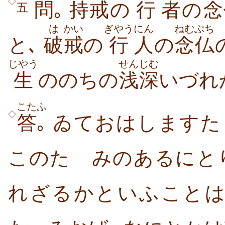
◇
問
｡
持
戒
の
行
者
の
念
五
は
かい
ぎやう
にん
ねむぶち
と､
破
戒
の
行
人
の
念仏
じやう
せんじむ
生
ののちの
浅深
いづれ
こた
ふ
◇
答
｡
ゐておはしますた
このたゝみのあるにと
れざるかといふことは