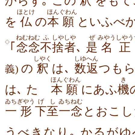
からず｡ この
釈
をもて
ほとけ
ほん
ぐわん
を
仏
の
本
願
といふべか
ねむねむ
ふ
しや
しや
ぜ
みやう
しやう
◇
｢
念念
不
捨
者
､
是
名
正
しやく
しゆへん
の
釈
は､
数返
つも
義)
ほん
ぐわん
き
は､ たゞ
本
願
にあふ
機
ゐち
ぎやう
げし
ゐちねむ
一
形
下至
一念
とおこし
うべきなり｡ かるがゆ