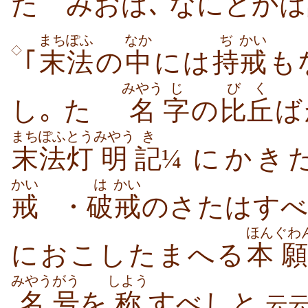
たゝみおば､ なにとかは
まちぽふ
なか
ぢ
かい
◇
｢
末法
の
中
には
持
戒
も
みやう
じ
びく
し｡ たゞ
名
字
の
比丘
ば
まちぽふ
とう
みやう
き
末法
灯
明
記
¼ にかき
かい
は
かい
戒
・
破
戒
のさたはすべ
ほん
ぐわ
におこしたまへる
本
願
みやう
がう
しよう
名
号
を
称
すべしと
云