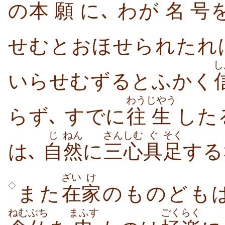
の
本
願
に､ わが
名
号
せむとおほせられたれ
し
いらせむずるとふかく
わう
じやう
らず､ すでに
往
生
した
じ
ねん
さんしむ
ぐ
そく
は､
自
然
に
三心
具
足
する
ざい
け
◇
また
在
家
ねむぶち
まふす
ごくらく