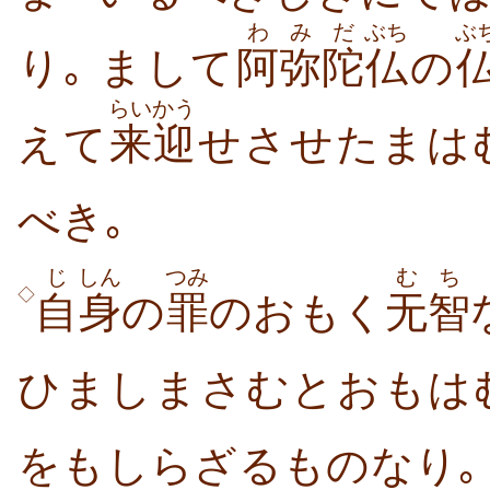
わ
みだ
ぶち
ぶ
り｡ まして
阿
弥陀
仏
の
らいかう
えて
来迎
せさせたまは
べき｡
じ
しん
つみ
むち
◇
自
身
の
罪
のおもく
无智
ひましまさむとおもはむ
をもしらざるものなり｡