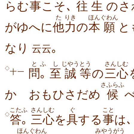
らむ
事
こそ､
往
生
のさ
た
りき
ほん
ぐわん
がゆへに
他
力
の
本
願
と
なり
｡
云云
と
ふ
し
じやう
とう
さんしむ
◇
問
｡
至
誠
等
の
三心
十一
さふらふ
かゞおもひさだめ
候
こた
ふ
さんしむ
ぐ
こと
◇
答
｡
三心
を
具
する
事
は､
ほん
ぐわん
みやう
がう