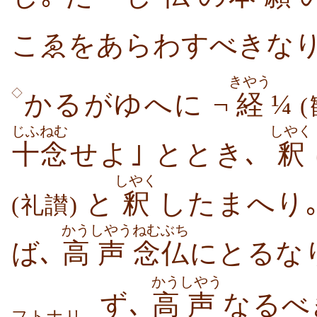
こゑをあらわすべきなり
きやう
◇
かるがゆへに ¬
経
¼
じふねむ
しやく
十念
せよ｣ ととき､
釈
しやく
と
釈
したまへり
(礼讃)
かう
しやう
ねむぶち
ば､
高
声
念仏
にとるなり
かう
しやう
ず､
高
声
なるべ
フトナリ