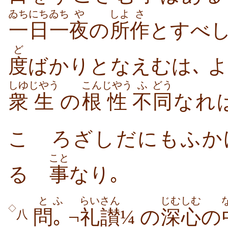
ゐちにち
ゐち
や
しよ
さ
一日
一
夜
の
所
作
とすべし
ど
度
ばかりとなえむは､ 
しゆ
じやう
こん
じやう
ふ
どう
衆
生
の
根
性
不
同
なれ
こゝろざしだにもふか
こと
るゝ
事
なり｡
と
ふ
らいさん
じむしむ
◇
問
｡
¬
礼讃
¼ の
深心
の
八