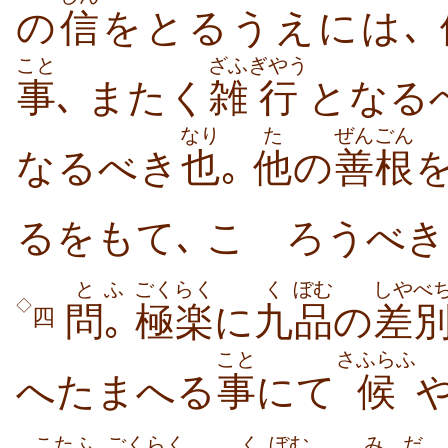
の
信
をとるうえには､
こと
ざふ
ぎやう
事
､ またく
雑
行
となる
なり
た
ぜんごん
なるべき
也
｡
他
の
善根
るをもて､ こゝろうべき
と
ふ
ごくらく
く
ぼむ
しやべ
◇
問
｡
極楽
に
九
品
の
差
四
こと
さふらふ
へたまへる
事
にて
候
こた
ふ
ごくらく
く
ぼむ
みだ