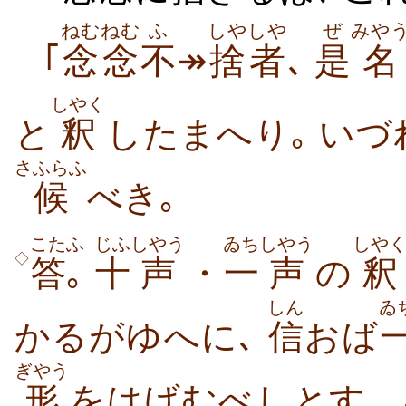
ねむねむ
ふ
しや
しや
ぜ
みや
｢
念念
不
↠
捨
者
､
是
名
しやく
と
釈
したまへり｡ い
さふらふ
候
べき｡
こた
ふ
じふ
しやう
ゐち
しやう
しや
◇
答
｡
十
声
・
一
声
の
釈
しん
ゐ
かるがゆへに､
信
おば
ぎやう
形
をはげむべしとすゝ