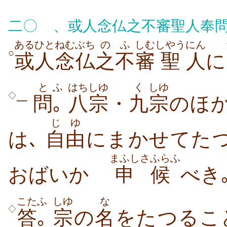
二〇
、或人念仏之不審聖人奉問
あるひと
ねむぶち
の
ふ
しむ
しやう
にん
○
或人
念仏
之
不
審
聖
人
に
と
ふ
はちしゆ
く
しゆ
◇
問
｡
八宗
・
九
宗
のほ
一
じゆ
は､
自由
にまかせてた
まふし
さふらふ
おばいかゞ
申
候
べき
こた
ふ
しゆ
な
◇
答
｡
宗
の
名
をたつるこ