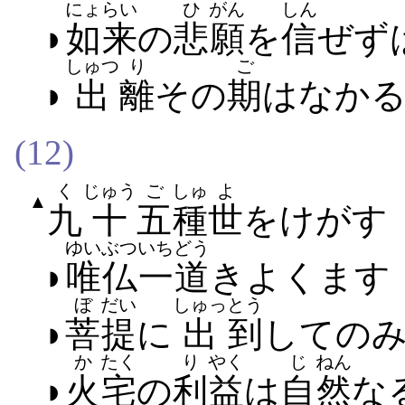
にょらい
ひ
がん
しん
◗
如来
の
悲
願
を
信
ぜ​ず
しゅつ
り
ご
◗
出
離
その
期
は​なかる
(12)
く
じゅう
ご
しゅ
よ
▲
九
十
五
種
世
を​けがす
ゆい
ぶつ
いちどう
◗
唯
仏
一道
きよく​ます
ぼ
だい
しゅっ
とう
◗
菩
提
に
出
到
して​のみ
か
たく
り
やく
じ
ねん
◗
火
宅
の
利
益
は
自
然
な