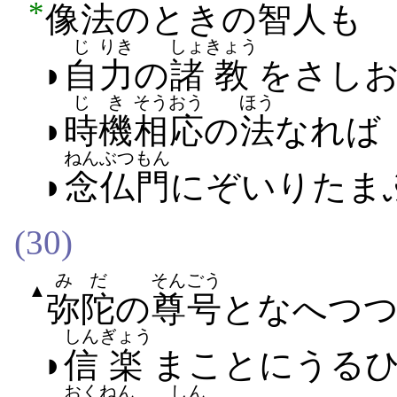
*
像法
の​とき​の
智
人
も
じ
りき
しょ
きょう
◗
自
力
の
諸
教
を​さしお
じき
そうおう
ほう
◗
時機
相応
の
法
なれば
ねんぶつ
もん
◗
念仏
門
に​ぞ​いり​たま
(30)
みだ
そんごう
▲
弥陀
の
尊号
となへ​つ
しん
ぎょう
◗
信
楽
まことに​うる​ひ
おくねん
しん