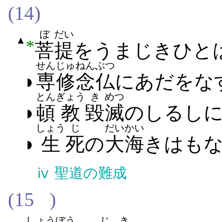
(14)
ぼ
だい
▲
*
菩
提
を​う​まじき​ひと​
せんじゅ
ねんぶつ
◗
専修
念仏
に​あだ​を​な
とん
ぎょう
き
めつ
◗
頓
教
毀
滅
の​しるし​
しょう
じ
だいかい
◗
生
死
の
大海
きは​も​
ⅳ
聖道の難成
(15
)
しょう
ぼう
じき