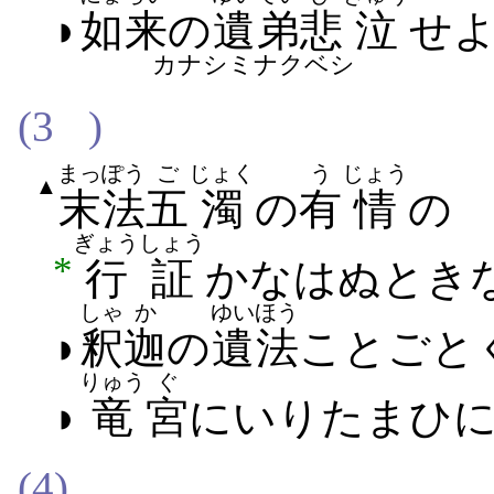
◗
如来
の
遺弟
悲
泣
せ
カナシミナクベシ
(3
)
まっぽう
ご
じょく
う
じょう
▲
末法
五
濁
の
有
情
の
ぎょうしょう
*
行証
かなは​ぬ​とき
しゃ
か
ゆいほう
◗
釈
迦
の
遺法
ことごと
りゅう
ぐ
◗
竜
宮
に​いり​たまひ​
(4)