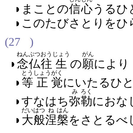
◗まこと​の
信心
うる​ひ
◗このたび​さとり​を​ひ
(27
)
ねんぶつ
おう
じょう
がん
◗
念仏
往
生
の
願
に​より
とう
しょう
がく
◗
等
正
覚
に​いたる​ひ
み
ろく
◗すなはち
弥
勒
に​おな
だい
はつ
ね
はん
◗
大
般
涅
槃
を​さとる​べ