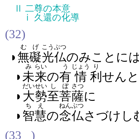
Ⅱ
二尊の本意
ⅰ
久還の化導
(32)
むげ
こう
ぶつ
◗
無礙
光
仏
の​みこと​に
み
らい
う
じょう
り
◗
未
来
の
有
情
利
せん​
だい
せい
し
ぼ
さつ
◗
大
勢
至
菩
薩
に
ちえ
ねんぶつ
◗
智慧
の
念仏
さづけ​し
(33
)