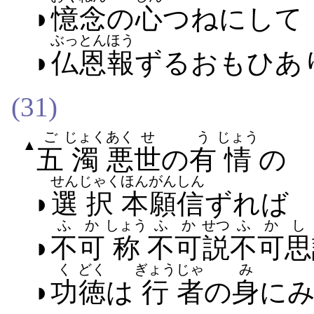
◗
憶念
の
心
つねに​して
ぶっとん
ほう
◗
仏恩
報
ずる​おもひ​あ
(31)
ご
じょく
あく
せ
う
じょう
▲
五
濁
悪
世
の
有
情
の
せん
じゃく
ほんがん
しん
◗
選
択
本願
信
ずれ​ば
ふか
しょう
ふか
せつ
ふか
し
◗
不可
称
不可
説
不可
思
く
どく
ぎょう
じゃ
み
◗
功
徳
は
行
者
の
身
に​