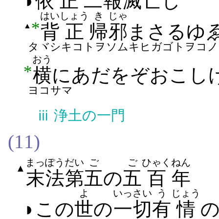
◗
依
正
二
報
滅亡
し
はい
しょう
き
じゃ
*
▲
背
正
帰
邪
まさる​ゆ
タヾシキコトヲソムキヒガゴトヲコノ
おう
*
横
に
あだ
を​ぞ​おこし
ヨコサマ
ⅲ
浄土の一門
(11)
まっぽう
だい
ご
ご
ひゃく
ねん
▲
末法
第
五
の
五
百
年
よ
いっさい
う
じょう
◗この
世
の
一切
有
情