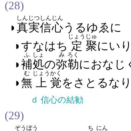
(28)
しんじつ
しんじん
◗
真実
信心
うる​ゆゑに
じょう
じゅ
◗すなはち
定
聚
に​いり
ふ
しょ
み
ろく
◗
補
処
の
弥
勒
に​おなじ
む
じょう
かく
◗
無
上
覚
を​さとる​な
ｄ
信心の結勧
(29)
ぞうぼう
ち
にん