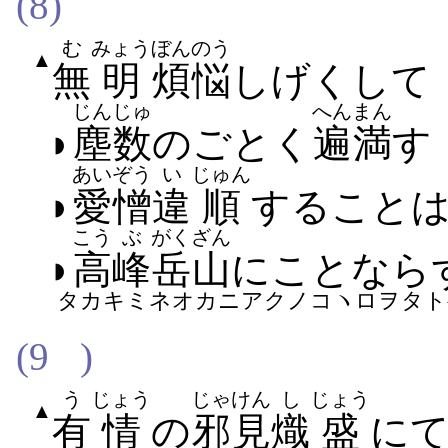
(8)
む
みょう
ぼんのう
▲
無
明
煩悩
しげく​して
じんじゅ
へんまん
◗
塵数
の​ごとく
遍満
す
あいぞう
い
じゅん
◗
愛憎
違
順
する​こと​
こう
ぶ
がくざん
◗
高
峰
岳山
に​ことなら​
タカキミネオカニアクノコヽロヲタト
(9
)
う
じょう
じゃけん
し
じょう
▲
有
情
の
邪見
熾
盛
に