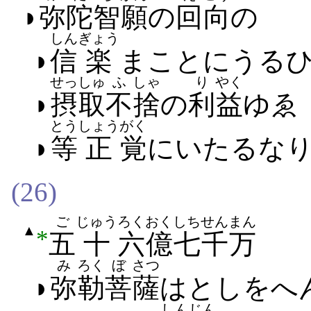
◗
弥陀
智
願
の
回
向
の
しん
ぎょう
◗
信
楽
まことに​うる​ひ
せっしゅ
ふ
しゃ
り
やく
◗
摂取
不
捨
の
利
益
ゆゑ
とう
しょう
がく
◗
等
正
覚
に​いたる​な
(26)
ご
じゅう
ろくおく
しちせん
まん
▲
*
五
十
六億
七千
万
み
ろく
ぼ
さつ
◗
弥
勒
菩
薩
は​とし​を​へ​
しんじん