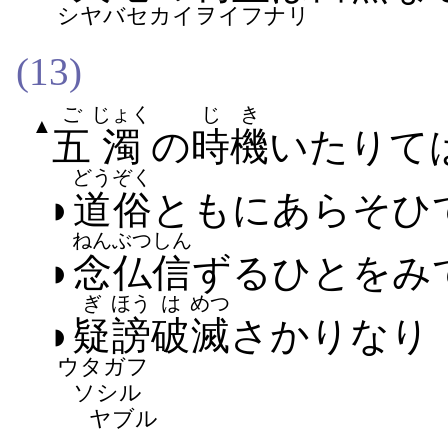
シヤバセカイヲイフナリ
(13)
ご
じょく
じき
▲
五
濁
の
時機
いたり​て
どうぞく
◗
道俗
ともに​あらそひ​
ねんぶつ
しん
◗
念仏
信
ずる​ひと​を​み​
ぎ
ほう
は
めつ
◗
疑
謗
破
滅
さかりなり
ウタガフ
ソシル
ヤブル