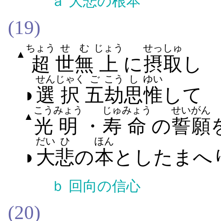
ａ
大悲の根本
(19)
ちょう
せ
む
じょう
せっしゅ
▲
超
世
無
上
に
摂取
し
せん
じゃく
ご
こう
し
ゆい
◗
選
択
五
劫
思
惟
して
こう
みょう
じゅ
みょう
せいがん
▲
光
明
・
寿
命
の
誓願
だい
ひ
ほん
◗
大
悲
の
本
と​し​たまへ​
ｂ
回向の信心
(20)