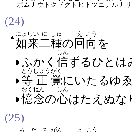
ボムナウトクドクトヒトツニナルナ
(24)
にょらい
に
しゅ
え
こう
▲
如来
二
種
の
回
向
を
しん
◗ふかく
信
ずる​ひと​は
とう
しょう
がく
◗
等
正
覚
に​いたる​ゆ
おくねん
しん
◗
憶念
の
心
は​たえ​ぬ​な
(25)
みだ
ち
がん
え
こう