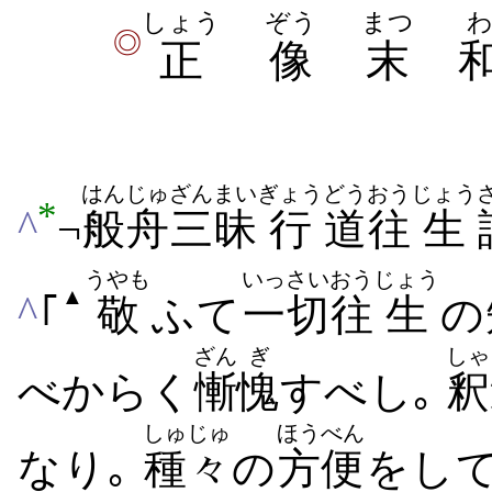
しょう
ぞう
まつ
◎
正
像
末
はんじゅ
ざんまい
ぎょう
どう
おう
じょう
*
^
¬
般舟
三昧
行
道
往
生
うやも
いっさい
おう
じょう
▲
^
｢
敬
ふて
一切
往
生
の
ざん
ぎ
しゃ
べからく
慚
愧
すべし｡
釈
しゅじゅ
ほうべん
なり｡
種々
の
方便
をし