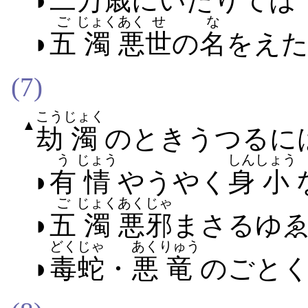
◗
二
万
歳
に​いたり​ては
ご
じょく
あく
せ
な
◗
五
濁
悪
世
の
名
を​え​
(7)
こう
じょく
▲
劫
濁
の​とき​うつる​に
う
じょう
しん
しょう
◗
有
情
やうやく
身
小
ご
じょく
あくじゃ
◗
五
濁
悪邪
まさる​ゆ
どくじゃ
あく
りゅう
◗
毒蛇
・
悪
竜
の​ごとく