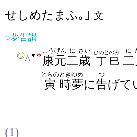
せしめたまふ｡｣
文
○
夢告讃
こうげん
に
さい
に
ひのと
のみ
*
◎
▼
^
康元
二
歳
二
丁
巳
とらの
とき
ゆめ
つ
寅
時
夢
に
告
げて
(1)