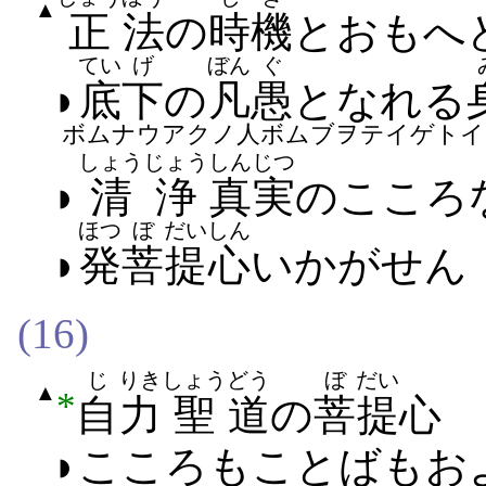
▲
正
法
の
時機
と​おもへ
てい
げ
ぼん
ぐ
◗
底
下
の
凡
愚
と​なれ​る
ボムナウアクノ人ボムブヲテイゲトイ
しょうじょう
しんじつ
◗
清浄
真実
の​こころ
ほつ
ぼ
だい
しん
◗
発
菩
提
心
いかが​せん
(16)
じ
りき
しょう
どう
ぼ
だい
▲
*
自
力
聖
道
の
菩
提
心
◗こころ​も​ことば​も​お