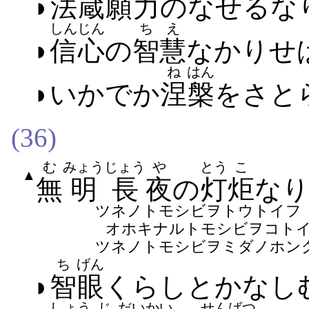
◗
法蔵
願力
の​なせ​る​な
しんじん
ちえ
◗
信心
の
智慧
なかり​せ
ね
はん
◗いかでか
涅
槃
を​さと
(36)
む
みょう
じょう
や
とう
こ
▲
無
明
長
夜
の
灯
炬
な
ツネノトモシビヲトウトイフ
オホキナルトモシビヲコト
ツネノトモシビヲミダノホン
ち
げん
◗
智
眼
くらし​と​かなし
しょう
じ
だいかい
せんばつ