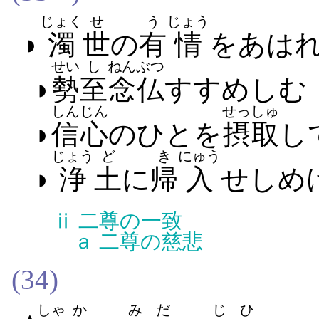
じょく
せ
う
じょう
◗
濁
世
の
有
情
を​あはれ
せい
し
ねんぶつ
◗
勢
至
念仏
すすめ​しむ
しんじん
せっしゅ
◗
信心
の​ひと​を
摂取
し
じょう
ど
き
にゅう
◗
浄
土
に
帰
入
せしめ​
ⅱ
二尊の一致
ａ
二尊の慈悲
(34)
しゃ
か
みだ
じひ
▲