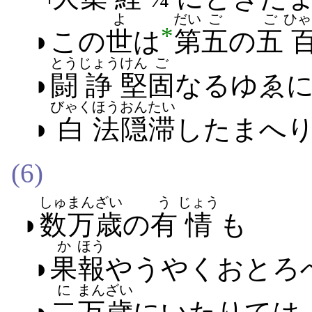
よ
だい
ご
ご
ひゃ
*
◗この
世
は
第
五
の
五
とう
じょう
けん
ご
◗
闘
諍
堅
固
なる​ゆゑ
びゃく
ほう
おんたい
◗
白
法
隠滞
し​たまへ​
(6)
しゅまん
ざい
う
じょう
◗
数万
歳
の
有
情
も
か
ほう
◗
果
報
やうやく​おとろへ
に
まん
ざい