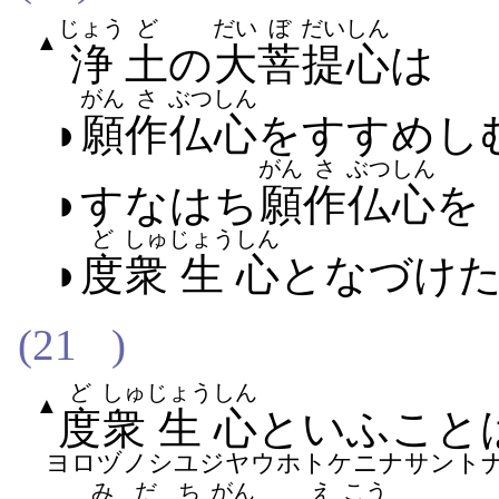
じょう
ど
だい
ぼ
だい
しん
▲
浄
土
の
大
菩
提
心
は
がん
さ
ぶつ
しん
◗
願
作
仏
心
を​すすめ​し
がん
さ
ぶつ
しん
◗すなはち
願
作
仏
心
を
ど
しゅ
じょう
しん
◗
度
衆
生
心
と​なづけ​
(21
)
ど
しゅ
じょう
しん
▲
度
衆
生
心
といふ​こと​
ヨロヅノシユジヤウホトケニナサント
みだ
ち
がん
え
こう