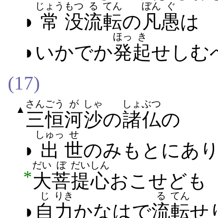
じょう
もつ
る
てん
ぼん
ぐ
◗
常
没
流
転
の
凡
愚
は
ほっ
き
◗いかでか
発
起
せしむ​
(17)
さん
ごう
が
しゃ
しょぶつ
▲
三
恒
河
沙
の
諸仏
の
しゅっ
せ
◗
出
世
の​みもと​に​あり
だい
ぼ
だい
しん
*
大
菩
提
心
おこせ​ども
じ
りき
る
てん
◗
自
力
かなは​で
流
転
せ​