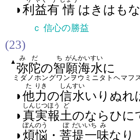
◗
利
益
有
情
は​きは​も​
ｃ
信心の勝益
(23)
みだ
ち
がん
かいすい
▲
弥陀
の
智
願
海水
に
ミダノホングワンヲウミニタトヘマフ
た
りき
しんすい
◗
他
力
の
信水
いり​ぬれ​
しんじつ
ほう
ど
◗
真実
報
土
の​ならひ​に
ぼんのう
ぼ
だい
いち
み
◗
煩悩
・
菩
提
一
味
なり