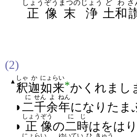
しょう
ぞう
まつの
じょう
ど
わ
さ
正
像
末
浄
土
和
(2)
しゃ
か
にょらい
▲
*
釈
迦
如来
かくれ​まし
に
せん
よ
ねん
◗
二
千
余
年
に​なり​たま
しょう
ぞう
にじ
◗
正
像
の
二時
は​をはり
にょらい
ゆいてい
ひ
きゅう