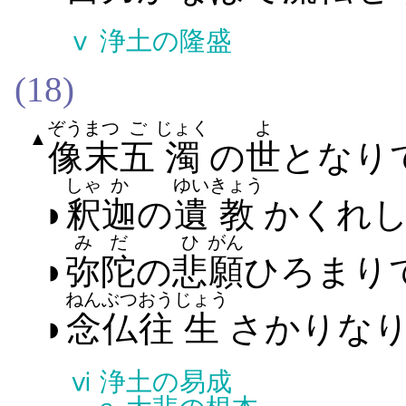
ⅴ
浄土の隆盛
(18)
ぞうまつ
ご
じょく
よ
▲
像末
五
濁
の
世
と​なり​
しゃ
か
ゆい
きょう
◗
釈
迦
の
遺
教
かくれ​
みだ
ひ
がん
◗
弥陀
の
悲
願
ひろまり​
ねんぶつ
おう
じょう
◗
念仏
往
生
さかりな
ⅵ
浄土の易成