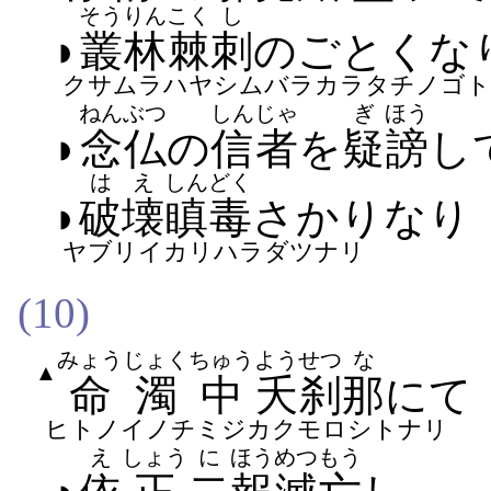
そうりん
こく
し
◗
叢林
棘
刺
の​ごとく​な
クサムラハヤシムバラカラタチノゴト
ねんぶつ
しんじゃ
ぎ
ほう
◗
念仏
の
信者
を
疑
謗
し
はえ
しんどく
◗
破壊
瞋毒
さかりなり
ヤブリイカリハラダツナリ
(10)
みょうじょく
ちゅう
よう
せつ
な
▲
命濁
中
夭
刹
那
にて
ヒトノイノチミジカクモロシトナリ
え
しょう
に
ほう
めつもう