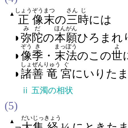
しょう
ぞう
まつ
さん
じ
▲
正
像
末
の
三
時
には
みだ
ほんがん
◗
弥陀
の
本願
ひろまれ​
ぞう
き
まっぽう
よ
◗
像
季
・
末法
の​この
世
しょぜん
りゅう
ぐ
◗
諸善
竜
宮
に​いり​た
ⅱ
五濁の相状
(5)
だいじっ
きょう
▲
¬
大集
経
¼ に​とき​た