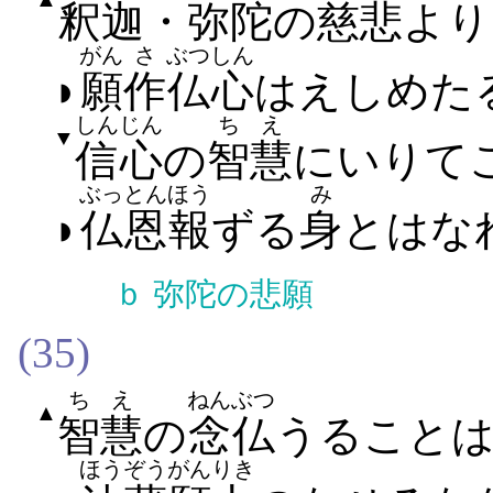
釈
迦
・
弥陀
の
慈悲
より
がん
さ
ぶつ
しん
◗
願
作
仏
心
は​え​しめ​た
しんじん
ちえ
▼
信心
の
智慧
に​いり​て
ぶっとん
ほう
み
◗
仏恩
報
ずる
身
と​は​な
ｂ
弥陀の悲願
(35)
ちえ
ねんぶつ
▲
智慧
の
念仏
うる​こと​
ほうぞう
がんりき