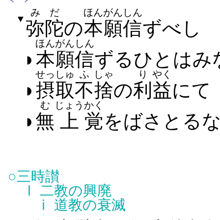
みだ
ほんがん
しん
▼
弥陀
の
本願
信
ず​べし
ほんがん
しん
◗
本願
信
ずる​ひと​は​み
せっしゅ
ふ
しゃ
り
やく
◗
摂取
不
捨
の
利
益
にて
む
じょう
かく
◗
無
上
覚
をば​さとる​
○
三時讃
Ⅰ
二教の興廃
ⅰ
道教の衰滅