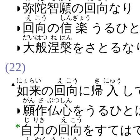
◗
弥陀
智
願
の
回
向
なり
え
こう
しん
ぎょう
◗
回
向
の
信
楽
うる​ひと
だい
はつ
ね
はん
◗
大
般
涅
槃
を​さとる​な
(22)
にょらい
え
こう
き
にゅう
▲
如来
の
回
向
に
帰
入
し
がん
さ
ぶつ
しん
◗
願
作
仏
心
を​うる​ひと​
じ
りき
え
こう
*
自
力
の
回
向
を​すて​は
り
やく
う
じょう