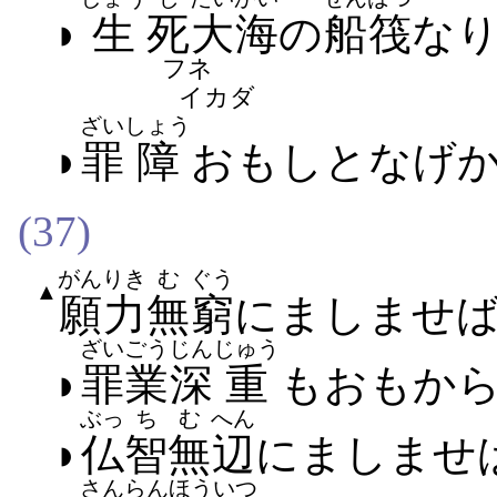
◗
生
死
大海
の
船筏
な
フネ
イカダ
ざい
しょう
◗
罪
障
おもし​と​なげか
(37)
がんりき
む
ぐう
▲
願力
無
窮
に​ましませ​
ざいごう
じん
じゅう
◗
罪業
深
重
も​おもから
ぶっ
ち
む
へん
◗
仏
智
無
辺
に​ましませ​
さんらん
ほういつ