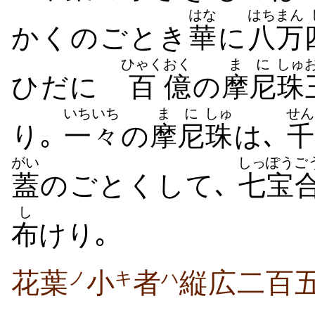
はな
はちまん
かくのごとき
華
に
八万
ひゃく
おく
まに
しゅ
ひだに
百
億
の
摩尼
珠
いちいち
まに
しゅ
せん
り｡
一々
の
摩尼
珠
は､
千
がい
しっぽう
ご
蓋
のごとくして､
七宝
し
布
けり｡
花葉
小
者
縦広二百
ノ
キ
ハ