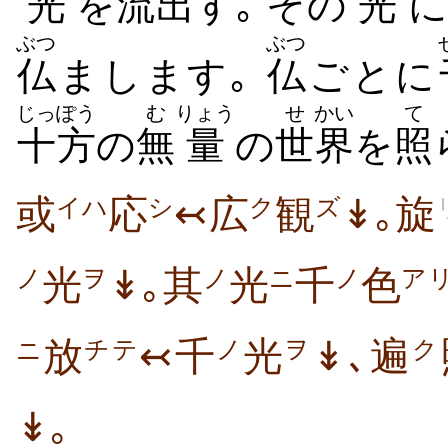
光
を
流
出
す｡ その
光
に
ぶつ
ぶつ
仏
まします｡
仏
ごとに
じっぽう
む
りょう
せ
かい
て
十方
の
無
量
の
世
界
を
照
或
応
↢広
観
↡｡旋
イハ
シ
ク
ズ
光
↡｡其
光
千
色
ノ
ヲ
ノ
ニ
ノ
ア
放
↢千
光
↡､遍
チテ
ノ
ヲ
ク
ニ
↡｡