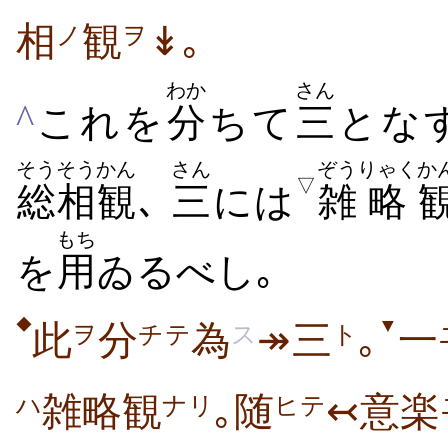
相
観
↡｡
ノ
ヲ
わか
さん
^
これを
分
ちて
三
とな
そうそう
かん
さん
ぞう
りゃく
か
▽
総相
観
､
三
には
雑
略
もち
を
用
ゐるべし｡
▼
◆
此
分
為
↠三
｡
一
ヲ
チテ
ス
ト
雑略観
｡随
↢意楽
ナリ
ヒテ
ハ