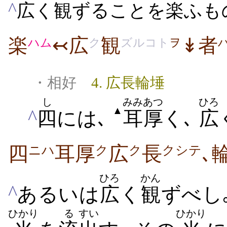
^
広
く
観
ずることを
楽
ふも
楽
↢広
観
↡者
ハム
ク
ズルコト
ヲ
・相好
4. 広長輪埵
し
みみ
あつ
ひろ
▲
^
四
には､
耳
厚
く､
広
四
耳厚
広
長
､
ニハ
ク
ク
クシテ
ひろ
かん
^
あるいは
広
く
観
ずべし
ひかり
る
すい
ひかり