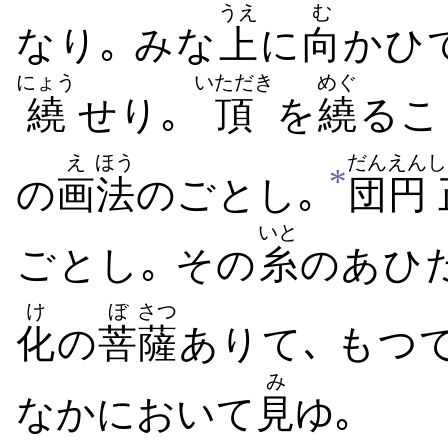
うえ
む
なり｡ みな
上
に
向
かひ
にょう
いただき
めぐ
繞
せり｡
頂
を
繞
るこ
え
ほう
だんえん
し
*
の
画
法
のごとし｡
団円
いと
ごとし｡ その
糸
のあひ
け
ぼ
さつ
化
の
菩
薩
ありて､ もつ
み
なかにおいて
見
ゆ｡