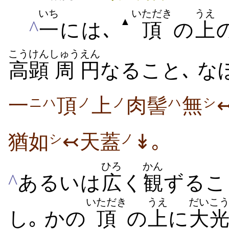
いち
いただき
うえ
▲
^
一
には､
頂
の
上
こうけん
しゅう
えん
高顕
周
円
なること､ な
一
頂
上
肉髻
無
ニハ
ノ
ノ
ハ
シ
猶如
↢天蓋
↡｡
シ
ノ
ひろ
かん
^
あるいは
広
く
観
ずるこ
いただき
うえ
だい
こ
し｡ かの
頂
の
上
に
大