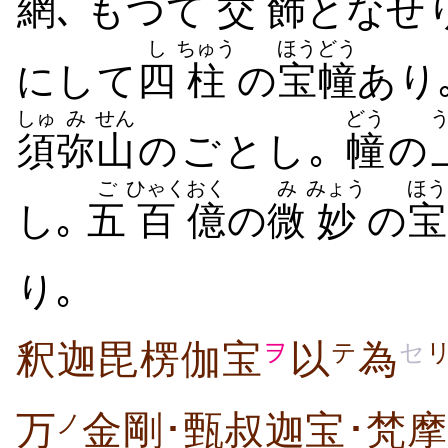
網
､ もつて
交
飾
となせ
し
ちゅう
ほうどう
にして
四
柱
の
宝幢
あり
しゅ
み
せん
どう
須
弥
山
のごとし｡
幢
の
ご
ひゃく
おく
み
みょう
ほう
し｡
五
百
億
の
微
妙
の
宝
り｡
釈迦毘楞伽宝
以
為
ヲ
テ
セ
万
金剛･甄叔迦宝･梵摩
ノ