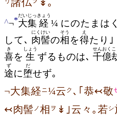
諸仏
↡｡
ヲ
リ
だいじっ
きょう
*
^
¬
大集
経
¼ にのたまはく
にくけい
そう
え
して､
肉髻
の
相
を
得
たり｣
き
しょう
せんおく
こ
喜
を
生
ずるものは､
千億
ず
だ
途
に
堕
せず｡
¬大集経
¼云
､｢恭↢敬
ニ
ク
↢肉髻
相
↡｣云々｡若
ノ
ヲ
シ