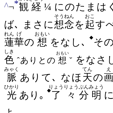
*
^
¬
観
経
¼ にのたまはく
そうねん
おこ
ば､ まさに
想念
を
起
す
れん
げ
おもい
◆
蓮
華
の
想
をなし､
そ
しき
おもい
色
をなさ
ˆありとの
想
ˇ
みゃく
てん
え
脈
ありて､ なほ
天
の
ひかり
りょうりょう
ぶん
みょう
◆
光
あり｡
了々
分
明
に
よ｡