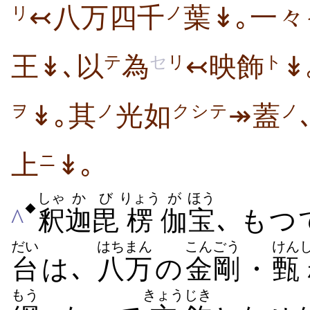
↢八万四千
葉↡｡一々
リ
ノ
王↡､以
為
↢映飾
↡
テ
セ
リ
ト
↡｡其
光如
↠蓋
ヲ
ノ
クシテ
ノ
上
↡｡
ニ
しゃ
か
び
りょう
が
ほう
◆
^
釈
迦
毘
楞
伽
宝
､ も
だい
はちまん
こんごう
けん
台
は､
八万
の
金剛
・
甄
もう
きょう
じき