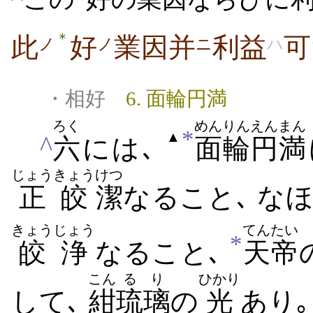
＊
此
好
業因并
利益
可
ノ
ノ
ニ
ハ
・相好
6. 面輪円満
ろく
めんりん
えんまん
*
▲
^
六
には､
面輪
円満
じょう
きょう
けつ
正
皎
潔
なること､ な
きょうじょう
てんたい
*
皎浄
なること､
天帝
こん
るり
ひかり
して､
紺
琉璃
の
光
あり｡