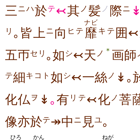
三
於
↢
其
髪
際
ニハ
テ
ノ
ノ
ニ
ナビ
｡皆上
向
靡
囲↢
ニ
ヒテ
キテ
リ
＊
五帀
｡如
↢天
画師
セリ
シ
ノ
細
如
↢一絲
↡｡
キコト
シ
ノ
テ
化仏
↡
｡
有
↢化
菩
ヲ
リテ
ノ
像亦於
↠中
見
｡
テ
ニ
ユ
ひろ
かん
ねが