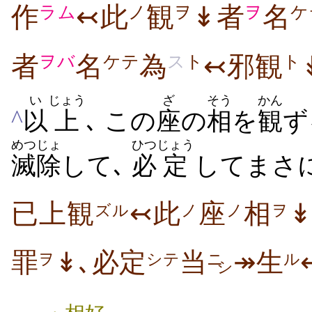
作
↢此
観
↡者
名
ラム
ノ
ヲ
ヲ
ケ
者
名
為
↢邪観
ヲバ
ケテ
ス
ト
ト
い
じょう
ざ
そう
かん
^
以
上
､ この
座
の
相
を
観
ず
めつじょ
ひつ
じょう
滅除
して､
必
定
してまさ
已上観
↢此
座
相
ズル
ノ
ノ
ヲ
罪
↡､必定
当
↠生
ヲ
シテ
ニ
ル
シ