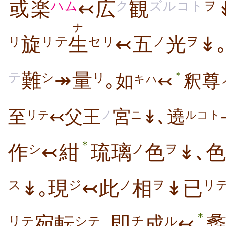
或
楽
↢広
観
ハム
ク
ズルコト
ヲ
ナ
旋
生
↢五
光
↡
リテ
セリ
ノ
ヲ
リ
＊
難
↠量
｡
シ
リ
テ
如
↢
釈尊
キハ
至
↢父王
宮
↡､遶
リテ
ノ
ニ
ルコト
＊
作
↢紺
琉璃
色
↡､
シ
ノ
ヲ
↡｡現
↢此
相
↡已
ス
ジ
ノ
ヲ
リ
＊
宛転
､即
成
↢
リテ
シテ
チ
ル