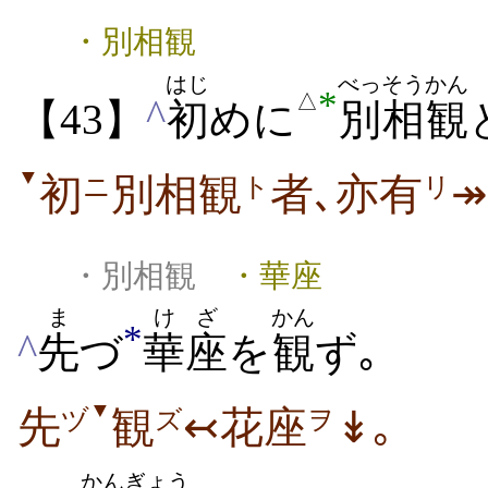
・別相観
はじ
べっそう
かん
*
△
^
【43】
初
めに
別相
観
▼
初
別相観
者､亦有
↠
ニ
ト
リ
・別相観
・華座
ま
けざ
かん
*
^
先
づ
華座
を
観
ず｡
▼
先
観
↢花座
↡｡
ヅ
ズ
ヲ
かん
ぎょう