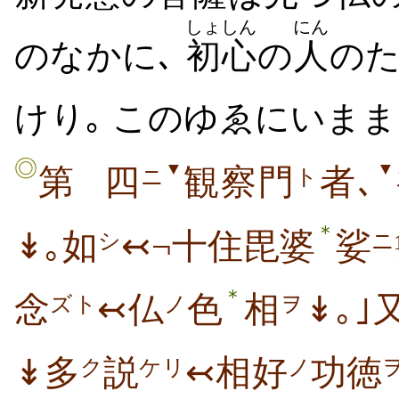
しょしん
にん
のなかに､
初心
の
人
のた
けり｡ このゆゑにいま
◎
▼
▼
第
四
観察門
者､
ニ
ト
＊
↡｡如
↢¬十住毘婆
娑
シ
ニ
＊
念
↢仏
色
相
↡｡｣
ズト
ノ
ヲ
↡多
説
↢相好
功徳
ク
ケリ
ノ