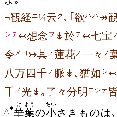
¬観経
¼云
､｢欲
↠
ニ
ク
ハバ
↢想念
↡於
↢七宝
シテ
ヲ
テ
令
↣其
蓮花
一々
メヨ
ノ
ノ
ノ
八万四千
脈↡､猶如
ノ
シ
千
光↡｡了々分明
ノ
ニシテ
け
よう
ちい
◆
^
華
葉
の
小
さきものは