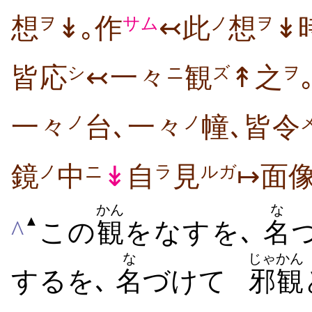
想
↡｡作
↢此
想
↡
ヲ
サム
ノ
ヲ
皆応
↢一々
観
↟之
シ
ニ
ズ
ヲ
一々
台､一々
幢､皆令
ノ
ノ
鏡
中
↡
自
見
↦面
ノ
ニ
ラ
ルガ
かん
な
▲
^
この
観
をなすを､
名
な
じゃかん
するを､
名
づけて
邪観