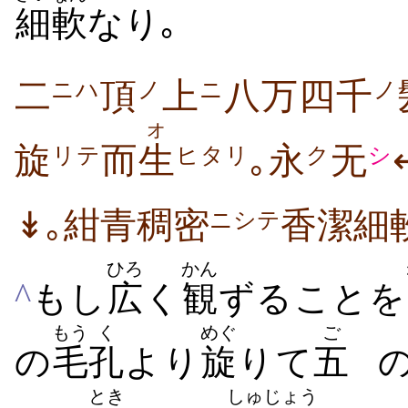
細軟
なり｡
二
頂
上
八万四千
ニハ
ノ
ニ
ノ
オ
旋
而
生
｡永
无
リテ
ヒタリ
ク
シ
↡｡紺青稠密
香潔細
ニシテ
ひろ
かん
^
もし
広
く
観
ずることを
もう
く
めぐ
ご
の
毛
孔
より
旋
りて
五
とき
しゅ
じょう