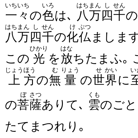
いちいち
いろ
はちまん
し
せん
一々
の
色
は､
八万
四
千
の
はちまん
し
せん
け
ぶつ
八万
四
千
の
化
仏
ましま
ひかり
はな
この
光
を
放
ちたまふ｡ 
じょう
ほう
む
りょう
せ
かい
い
上
方
の
無
量
の
世
界
に
ぼ
さつ
くも
の
菩
薩
ありて､
雲
のごと
たてまつれり｡