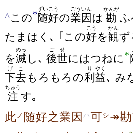
ずいこう
ごういん
かんが
*
^
この
随好
の
業因
は
勘
ふ
こう
かん
たまはく､ ｢この
好
を
観
ず
めっ
ごせ
*
を
滅
し､
後世
にはつねに
げこ
り
やく
下去
もろもろの
利
益
､ み
ちゅう
注
す｡
此
随好之業因
可
↠勘
ノ
ハ
シ