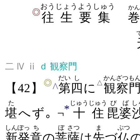
おう
じょう
よう
しゅう
かん
◎
往
生
要
集
二 Ⅳ ⅱ
ｄ
観察門
だい
し
かんざつ
も
◎
△
^
【42】
第
四
に
観察
た
じゅうじゅう
びば
し
*
堪
へず｡ ¬
十住
毘婆
しんぽっ
ち
ぼ
さつ
ま
ぶつ
新発
意
の
菩
薩
は
先
づ
仏