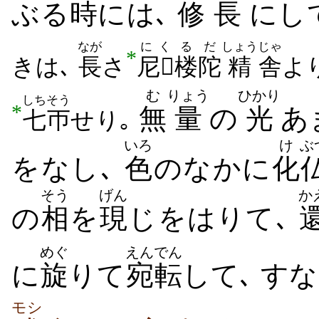
ぶる
時
には､
修
長
にし
なが
にく
るだ
しょう
じゃ
*
きは､
長
さ
尼
楼陀
精
舎
よ
む
りょう
ひかり
しちそう
*
無
量
の
光
あ
七帀
せり｡
いろ
け
ぶ
をなし､
色
のなかに
化
そう
げん
か
の
相
を
現
じをはりて､
めぐ
えんでん
に
旋
りて
宛転
して､ す
モシ