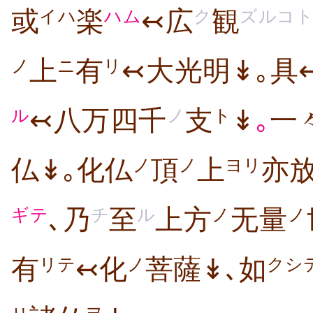
或
楽
↢広
観
イハ
ハム
ク
ズルコ
上
有
↢大光明↡｡具
ノ
ニ
リ
↢八万四千
支
↡
｡
一
ル
ノ
ト
仏↡｡化仏
頂
上
亦
ノ
ノ
ヨリ
､乃
至
上方
无量
ギテ
チ
ル
ノ
ノ
有
↢化
菩薩↡､如
リテ
ノ
クシ