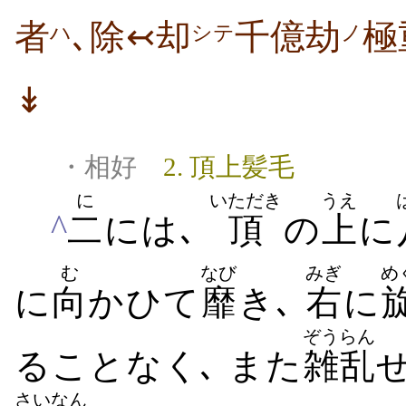
者
､除↢却
千億劫
極
ハ
シテ
ノ
↡
・相好
2. 頂上髪毛
に
いただき
うえ
^
二
には､
頂
の
上
に
む
なび
みぎ
め
に
向
かひて
靡
き､
右
に
ぞうらん
ることなく､ また
雑乱
さいなん