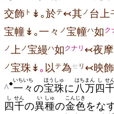
交飾
↡｡於
↢其
台上
ト
テ
ノ
宝幢↡｡一々
宝幢
如
ノ
ハ
ク
上
宝縵
如
↢夜
ノ
ノ
ハ
クナリ
宝珠↡
｡
以
為
↢映飾
ノ
テ
セ
リ
いちいち
ほうしゅ
はちまん
し
せ
◆
^
一々
の
宝珠
に
八万
四
し
せん
い
しゅ
こんじき
四
千
の
異
種
の
金色
をな