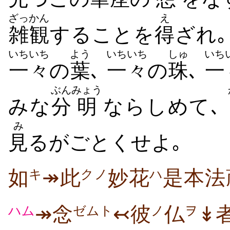
ざっかん
え
雑観
することを
得
ざれ｡
いちいち
よう
いちいち
しゅ
いち
一々
の
葉
､
一々
の
珠
､
一
ぶん
みょう
みな
分
明
ならしめて､
み
見
るがごとくせよ｡
如
↠此
妙花
是本法
キ
クノ
ハ
↠念
↢彼
仏
↡
ハム
ゼムト
ノ
ヲ