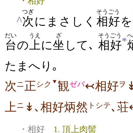
・
相好
つぎ
そうごう
^
次
にまさしく
相好
を
だい
うえ
ざ
そうごう
へ
*
台
の
上
に
坐
して､
相好
たまへり｡
▼
次
正
観
↢相好
ニ
シク
ゼバ
ヲ
上
↡､相好炳然
､荘
ニ
トシテ
・相好
1. 頂上肉髻