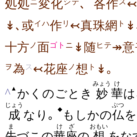
処処
変化
､
各
作
ニ
シテ
ス
↡､或
作
↢真珠網
↡
イハ
リ
ト
十方
面
↡随
↠意
ノ
ゴト
ニ
ヒテ
為
↢花座
想
↡｡
ヲ
ス
ノ
ト
みょう
け
▲
^
かくのごとき
妙
華
は
じょう
ぶつ
◆
成
なり｡
もしかの
仏
を
ま
けざ
おもい
先
づこの
華座
の
想
をな