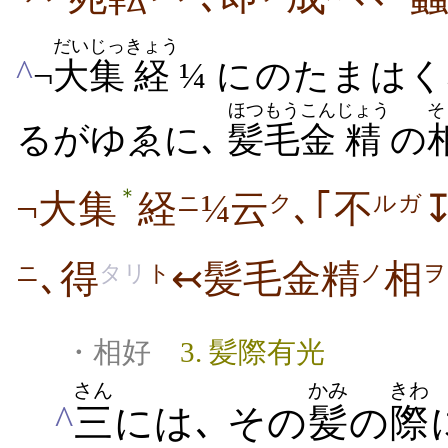
だいじっ
きょう
^
¬
大集
経
¼ にのたまはく､
ほつもう
こん
じょう
そ
るがゆゑに､
髪毛
金
精
の
＊
¬大集
経
¼云
､｢不
ニ
ク
ルガ
､得
↢髪毛金精
相
ニ
タリ
ト
ノ
ヲ
・相好
3. 髪際有光
さん
かみ
きわ
^
三
には､ その
髪
の
際