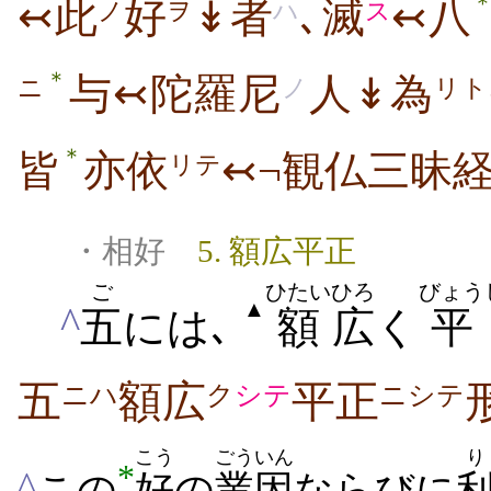
↢此
好
↡者
､滅
↢八
ノ
ヲ
ハ
ス
＊
与↢陀羅尼
人↡為
ニ
ノ
リト
＊
皆
亦依
↢¬観仏三昧
リテ
・相好
5. 額広平正
ご
ひたい
ひろ
びょう
▲
^
五
には､
額
広
く
平
五
額広
平正
ニハ
ク
シテ
ニシテ
こう
ごういん
り
*
^
この
好
の
業因
ならびに