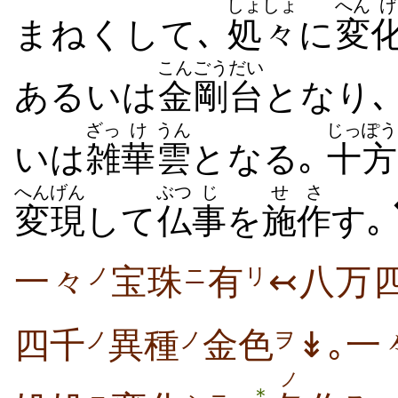
しょしょ
へん
げ
まねくして､
処々
に
変
こんごう
だい
あるいは
金剛
台
となり､
ざっ
け
うん
じっぽう
いは
雑
華
雲
となる｡
十方
へんげん
ぶつ
じ
せさ
変現
して
仏
事
を
施作
す｡
一々
宝珠
有
↢八万
ノ
ニ
リ
四千
異種
金色
↡｡一
ノ
ノ
ヲ
ノ
＊