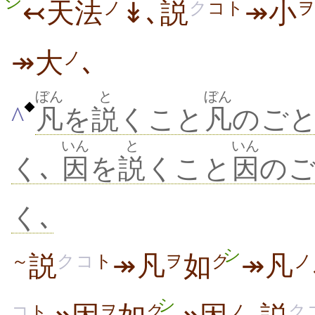
シ
↢天法
↡､説
↠小
ノ
ク
コト
↠大
､
ノ
ぼん
と
ぼん
◆
^
凡
を
説
くこと
凡
のごと
いん
と
いん
く､
因
を
説
くこと
因
のご
く､
シ
説
↠凡
如
↠凡
～
クコ
ト
ヲ
ク
ノ
シ
ヲ
ク
ノ
ク
コ
ト