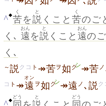
↠因
如
↠因
､説
く
と
く
◆
^
苦
を
説
くこと
苦
のご
おん
と
おん
く､
遠
を
説
くこと
遠
のご
く､
シ
説
↠苦
如
↠苦
～
クコ
ト
ヲ
ク
ノ
オン
シ
↠
遠
如
↠遠
､説
ヲ
ク
ノ
ク
コ
ト
どう
と
どう
◆
^
同
を
説
くこと
同
のご