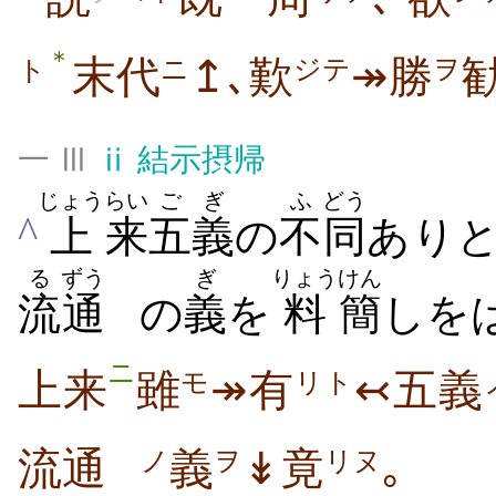
＊
末代
↥､歎
↠勝
ニ
ジテ
ヲ
ト
一 Ⅲ
ⅱ
結示摂帰
じょう
らい
ごぎ
ふ
どう
^
上
来
五義
の
不
同
あり
る
ずう
ぎ
りょう
けん
流
通
の
義
を
料
簡
しを
ニ
上来
雖
↠有
↢五義
モ
リト
流通
義
↡竟
｡
ノ
ヲ
リヌ