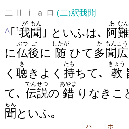
二 Ⅱ ⅰ ａ ロ
(二)
釈我聞
が
もん
あ
なん
↑
^
｢
我
聞
｣ といふは､
阿
難
ぶつ
ご
したが
た
もん
こう
に
仏
後
に
随
ひて
多
聞
広
き
たも
きょう
く
聴
きよく
持
ちて､
教
でんせつ
あやま
て､
伝説
の
錯
りなきこ
もん
聞
といふ｡
ハ
ホ