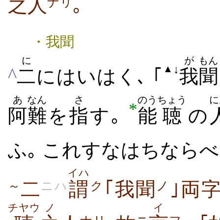
之
人
｡
ナリ
・我聞
に
が
もん
↓
▲
^
二
にはいはく､ ｢
我
聞
あ
なん
さ
のう
ちょう
に
*
阿
難
を
指
す｡
能
聴
の
ふ｡ これすなはちなら
イハ
二
謂
｢我聞
｣両
～
ニハ
ク
ノ
チヤウ
ノ
イ