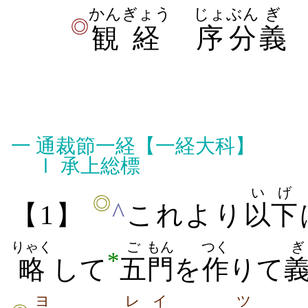
かん
ぎょう
じょぶん
ぎ
◎
観
経
序分
義
一
通裁節一経【一経大科】
Ⅰ
承上総標
いげ
◎
^
【1】
これより
以下
りゃく
ご
もん
つく
ぎ
*
略
して
五
門
を
作
りて
ヨ
レ
イ
ツ