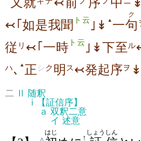
又
就
↢
前
序
中
キテ
ノ
ノ
ニ
ク
ト云
▲
↢｢如是我聞
｣↡
一
句
ト云
従
↢｢一時
｣↡下至
リ
ル
▲
､
正
明
↢発起序
↡
シ
ク
ス
ヲ
ハ
二
Ⅱ
随釈
ⅰ
【証信序】
ａ
双釈二意
イ
述意
はじ
しょう
しん
↑