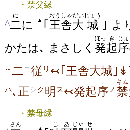
・禁父縁
に
おうしゃ
だい
じょう
▲
^
二
に
｢
王舎
大
城
｣ よ
ほっ
き
じょ
かたは､ まさしく
発
起
序
二
従
↢｢王舎大城｣
～
ニ
リ
キム
､正
明
↢発起序
禁
シ
ク
ス
ノ
ハ
・禁母縁
さん
じ
あ
じゃ
せ
▲