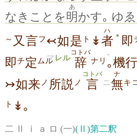
あ
なきことを
明
かす｡ ゆ
ハ
＊
又言
↢如是
↡
者
即
～
フ
ト
コトバ
、
マ
レル
即
定
辞
｡
機
チ
ムル
ナリ
コトバ
ナ
↣如来
所説
言
無
ノ
ノ
ニ
キ
↡｡
ト
二 Ⅱ ⅰ ａ ロ (一)
(Ⅱ)
第二釈