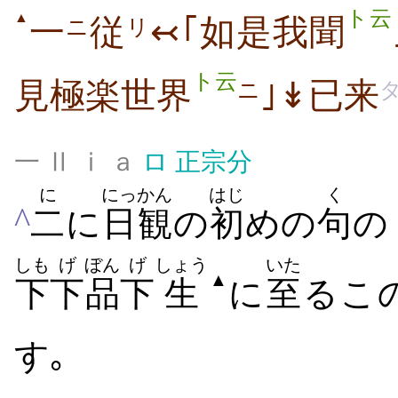
ト云
▲
一
従
↢｢如是我聞
ニ
リ
ト云
見極楽世界
｣↡已来
ニ
一 Ⅱ ⅰ ａ
ロ
正宗分
に
にっかん
はじ
く
^
二
に
日観
の
初
めの
句
しも
げ
ぼん
げ
しょう
いた
▲
下
下
品
下
生
に
至
るこ
す｡