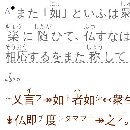
にょ
し
◆
^
また ｢
如
｣ といふは
ぎょう
したが
ぶつ
楽
に
随
ひて､
仏
すな
そうおう
しょう
相応
するをまた
称
して 
ふ｡
イ
ハ
又
言
↠如
者
如
↢衆
～
フ
ト
シ
、
ニ
↡仏即
度
↠之
｡
チ
シ
タマフ
ヲ