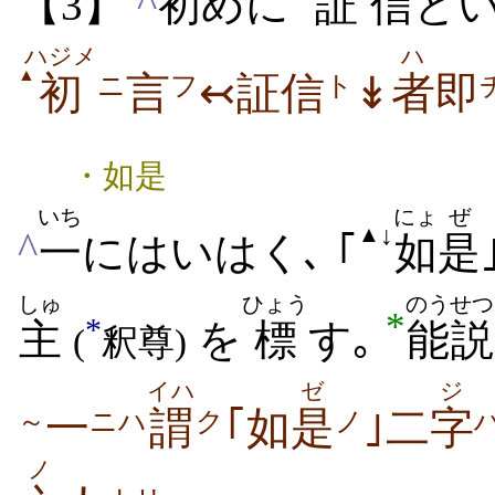
^
【3】
初
めに
証
信
と
ハジメ
ハ
▲
初
言
↢証信
↡
者
即
ニ
フ
ト
・如是
いち
にょ
ぜ
↓
▲
^
一
にはいはく､ ｢
如
是
しゅ
ひょう
のうせつ
*
*
主
を
標
す｡
能説
(
釈尊)
イハ
ゼ
ジ
一
謂
｢如
是
｣二
字
～
ニハ
ク
ノ
ノ