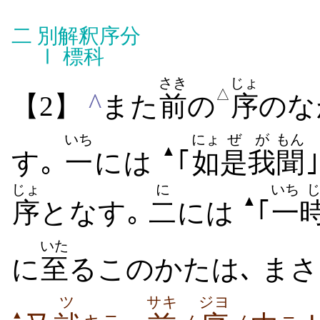
二
別解釈序分
Ⅰ
標科
さき
じょ
△
^
【2】
また
前
の
序
のな
いち
にょ
ぜ
が
もん
▲
す｡
一
には
｢
如
是
我
聞
じょ
に
いち
▲
序
となす｡
二
には
｢
一
いた
に
至
るこのかたは､ ま
ツ
サキ
ジヨ
▲