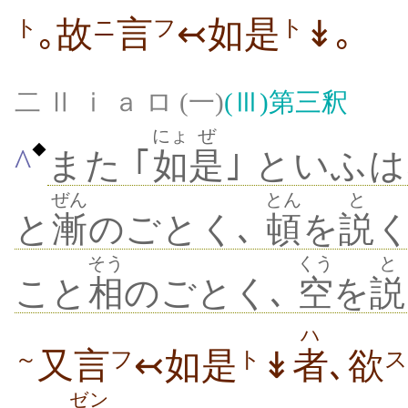
｡故
言
↢如是
↡｡
ト
ニ
フ
ト
二 Ⅱ ⅰ ａ ロ (一)
(Ⅲ)
第三釈
にょ
ぜ
◆
^
また ｢
如
是
｣ といふは
ぜん
とん
と
と
漸
のごとく､
頓
を
説
そう
くう
と
こと
相
のごとく､
空
を
説
ハ
又言
↢如是
↡
者
､欲
～
フ
ト
ス
ゼン