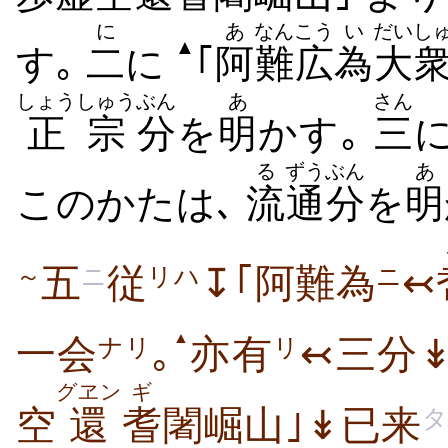
に
あ
なん
こう
い
だいし
▲
す｡
二
に
｢
阿
難
広
為
大
しょうしゅう
ぶん
あ
さん
正宗
分
を
明
かす｡
三
る
ずうぶん
あ
このかたは､
流
通分
を
明
五
従
↧｢阿難為
↢
～
ニ
リハ
ニ
▲
一会
｡
亦有
↢三分↡
ナリ
リ
グヱン
ギ
空
還
耆
闍崛山｣↡已来
タ