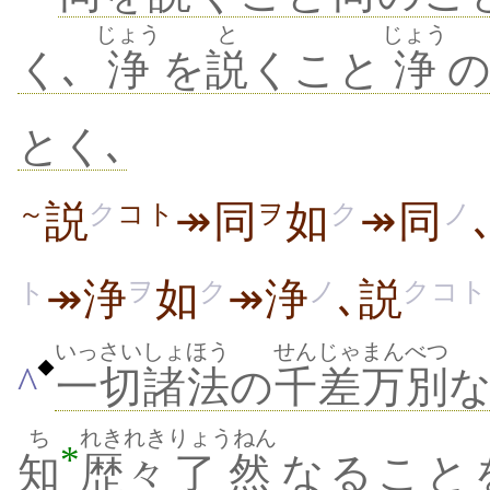
じょう
と
じょう
く､
浄
を
説
くこと
浄
の
とく､
説
↠同
如
↠同
～
ク
コト
ヲ
ク
ノ
↠浄
如
↠浄
､説
ヲ
ク
ノ
クコト
ト
いっさい
しょほう
せんじゃ
まんべつ
◆
^
一切
諸法
の
千差
万別
ち
れきれき
りょうねん
*
知
歴々
了然
なること