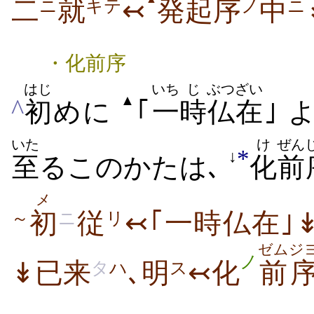
二
就
↢
発起序
中
ニ
キテ
ノ
ニ
・化前序
はじ
いち
じ
ぶつざい
▲
^
初
めに
｢
一
時
仏在
｣ 
いた
け
ぜん
*
↓
至
るこのかたは､
化
前
メ
初
従
↢｢一時仏在｣
～
ニ
リ
ゼム
ジ
ノ
↡已来
､明
↢化
前
タ
ハ
ス