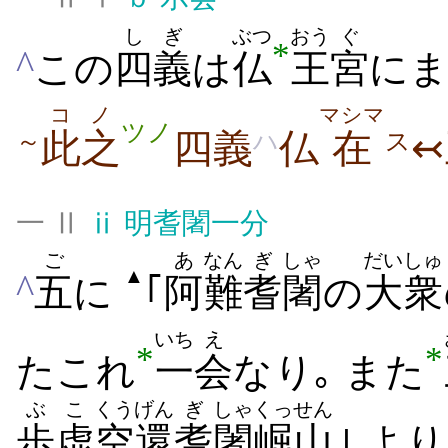
し
ぎ
ぶつ
おう
ぐ
*
^
この
四
義
は
仏
王
宮
に
コ
ノ
マシマ
ツノ
此
之
四義
仏
在
～
ハ
ス
一 Ⅱ
ⅱ
明耆闍一分
ご
あ
なん
ぎ
しゃ
だいしゅ
▲
^
五
に
｢
阿
難
耆
闍
の
大衆
いち
え
*
*
たこれ
一
会
なり｡
また
ぶ
こ
くう
げん
ぎ
しゃ
くっせん
歩
虚
空
還
耆
闍
崛山
｣ よ