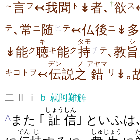
†
言
↢我聞
↡
者
､
欲
～
フ
ト
ス
､常
随
↢仏後
↡
ニ
ヒ
テ
ニ
テ
キ
タモ
シ
↡能
聴
能
持
､教
旨
ク
キ
ク
チ
テ
デン
ノ
アヤマ
↢
伝
説
之
錯
↡｡
キコトヲ
リ
二 Ⅱ ⅰ
ｂ
就阿難解
しょう
しん
^
また ｢
証
信
｣ といふは
でん
じ
しゅ
じょう