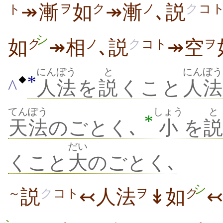
↠
漸
如
↠漸
､説
ヲ
ク
ノ
ク
コ
ト
シ
如
↠相
､説
↠空
ク
ノ
ク
コト
ヲ
にんぼう
と
にんぼう
*
◆
^
人法
を
説
くこと
人法
てんぽう
しょう
と
*
天法
のごとく､
小
を
説
だい
くこと
大
のごとく､
シ
説
↢人法
↡如
～
ク
コト
ヲ
ク