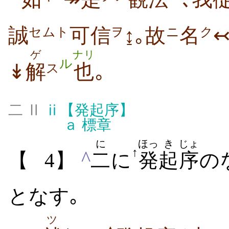
誠
可信
↨｡故
名
セムト
ヲ
ニ
ク
ゲ
ナリ
ル
↡
解
也
｡
ス
△
二 Ⅱ
ⅱ
【発起序】
ａ
標章
に
ほっ
き
じょ
↑
^
【
4】
二
に
発
起
序
の
となす｡
ツ
▲