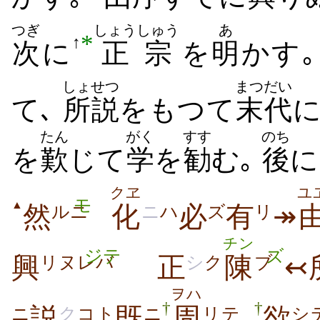
つぎ
しょうしゅう
あ
*
↑
次
に
正宗
を
明
かす｡
しょせつ
まつだい
て､
所説
をもつて
末代
たん
がく
すす
のち
を
歎
じて
学
を
勧
む｡
後
に
クヱ
ユ
モ
▲
然
化
必
有
↠
ルニ
ニ
ハ
ズ
リ
チン
ジテ
ズ
興
正
陳
↢
リヌレバ
シ
ク
ブ
ヲハ
†
†
説
既
周
､
欲
ニ
ク
コト
ニ
リテ
シ