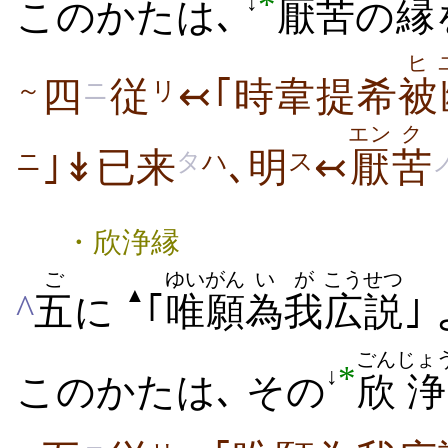
*
↓
このかたは､
厭
苦
の
縁
ヒ
四
従
↢｢時韋提希
被
～
ニ
リ
エン
ク
｣↡已来
､明
↢
厭
苦
ニ
タ
ハ
ス
・欣浄縁
ご
ゆいがん
いが
こうせつ
▲
^
五
に
｢
唯願
為我
広説
｣
ごん
じょ
*
↓
このかたは､ その
欣
浄