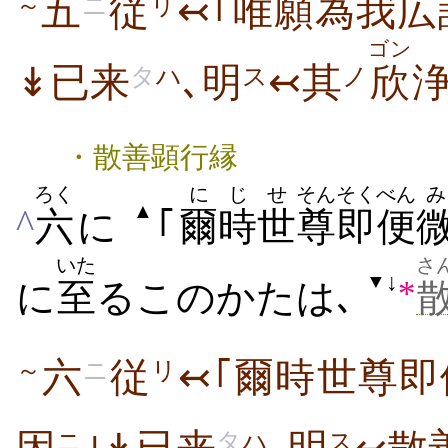
五
従
↢｢唯願為我広
～
ニ
リ
ゴン
↡已来
､明
↢其
欣
タ
ハ
ス
ノ
・散善顕行縁
ろく
にじ
せ
そん
そくべん
み
▲
^
六
に
｢
爾時
世
尊
即便
いた
さ
↓
▼
*
に
至
るこのかたは､
六
従
↢｢爾時世尊即
～
ニ
リ
ニ
タ
ハ
ス