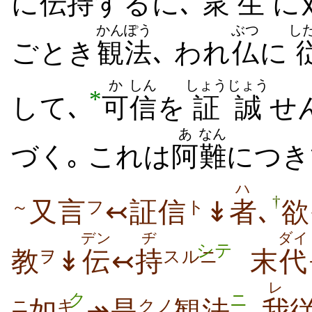
に
伝
持
するに､
衆
生
に
かんぽう
ぶつ
し
ごとき
観法
､ われ
仏
に
か
しん
しょうじょう
*
して､
可
信
を
証誠
せ
あ
なん
づく｡ これは
阿
難
につき
ハ
†
又言
↢証信
↡
者
､
欲
～
フ
ト
デン
ヂ
ダイ
シテ
教
↡
伝
↢
持
末
代
ヲ
スルニ
レ
ク
ニ
如
↠是
観法
､
我
ニ
キ
クノ