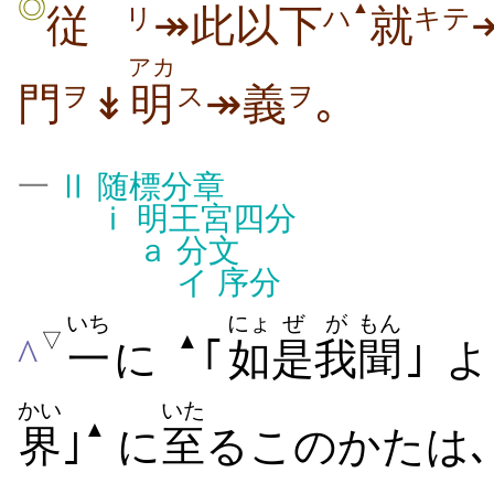
◎
▲
従
↠
此
以
下
就
リ
ハ
キテ
アカ
門
↡
明
↠義
｡
ヲ
ス
ヲ
一
Ⅱ
随標分章
ⅰ
明王宮四分
ａ
分文
イ
序分
いち
にょ
ぜ
が
もん
▽
▲
^
一
に
｢
如
是
我
聞
｣ 
かい
いた
▲
界
｣
に
至
るこのかたは､