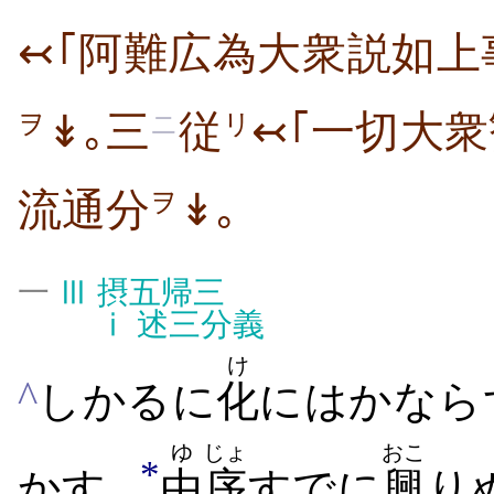
↢｢阿難広為大衆説如上
↡｡三
従
↢｢一切大
ヲ
ニ
リ
流通分
↡｡
ヲ
△
一
Ⅲ
摂五帰三
ⅰ
述三分義
け
^
しかるに
化
にはかなら
ゆ
じょ
おこ
*
かす｡
由
序
すでに
興
り