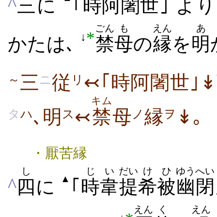
^
三
に
｢
時
阿
闍
世
｣ より
ごん
も
えん
あ
*
↓
かたは､
禁
母
の
縁
を
明
三
従
↢｢時阿闍世｣
～
ニ
リ
キム
､明
↢
禁
母
縁
↡｡
タ
ハ
ス
ノ
ヲ
・厭苦縁
し
じ
い
だい
け
ひ
ゆうへい
▲
^
四
に
｢
時
韋
提
希
被
幽閉
えん
く
えん