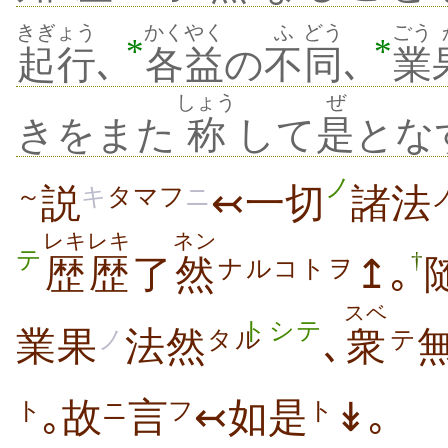
きぎょう
かくやく
ふ
どう
ごう
*
*
起行
､
各益
の
不
同
､
業
しょう
ぜ
きをまた
称
して
是
とな
ノ
説
↢一切
諸法
～
キ
タマフ
ニ
レキレキ
ネン
テ
†
歴歴
了
然
↥｡
ナルコトヲ
スベ
トシテ
業果
法然
､
衆
ノ
タル
テ
｡故
言
↢如是
↡｡
ト
ニ
フ
ト