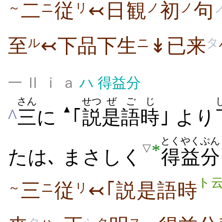
二
従
↢日観
初
句
～
ニ
リ
ノ
ノ
至
↢下品下生
↡已来
ル
ニ
タ
一 Ⅱ ⅰ ａ
ハ
得益分
さん
せつ
ぜご
じ
▲
^
三
に
｢
説
是語
時
｣ より
とくやく
ぶん
*
▽
たは､ まさしく
得益
分
ト
三
従
↢｢説是語時
～
ニ
リ