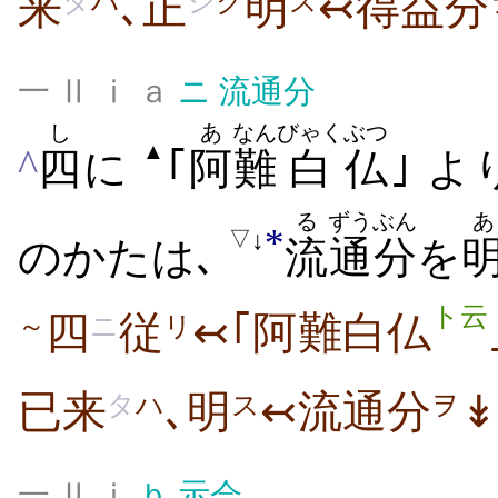
来
､正
明
↢得益分
タ
ハ
シ
ク
ス
一 Ⅱ ⅰ ａ
ニ
流通分
し
あ
なん
びゃく
ぶつ
▲
^
四
に
｢
阿
難
白
仏
｣ よ
る
ずうぶん
あ
*
↓
▽
のかたは､
流
通分
を
ト云
四
従
↢｢阿難白仏
～
ニ
リ
已来
､明
↢流通分
↡
タ
ハ
ス
ヲ
一 Ⅱ ⅰ
ｂ
示会