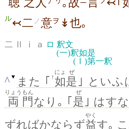
聴
之
人
｡故
言
↢｢
ナリ
ニ
フ
ル
↢二
意
↡也｡
ノ
ヲ
二 Ⅱ ⅰ ａ
ロ
釈文
(一)
釈如是
(Ⅰ)
第一釈
にょ
ぜ
↑
▼
^
また ｢
如
是
｣ とい
りょう
もん
ぜ
両
門
なり｡ ｢
是
｣ はす
やく
ずればかならず
益
す｡ 