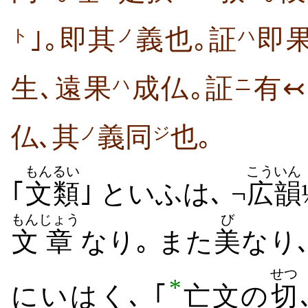
｣｡即其
義也｡証
即
ト
ノ
ハ
生､遠果
成仏｡証
有↢
ハ
ニ
仏､其
義同
也｡
ノ
ジ
もんるい
こういん
｢
文類
｣ といふは､ ¬
広韻
もん
じょう
び
文
章
なり｡ また
美
なり
せつ
*
にいはく､ ｢
亡文の
切