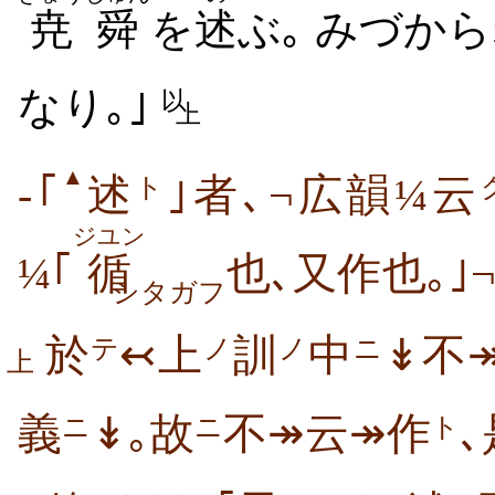
尭
舜
を
述
ぶ｡ みづから
なり｡｣
以
上
▲
-｢
述
｣者､¬広韻¼云
ト
ジユン
¼｢
循
也､又作也｡｣
シタガフ
於
↢上
訓
中
↡不
テ
ノ
ノ
ニ
上
義
↡｡故
不↠云↠作
ニ
ニ
ト