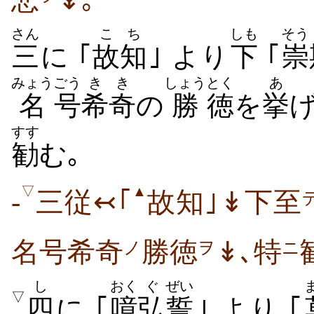
悲
↡｡
さん
こ
ち
しも
そう
三
に ｢
故
知
｣ より
下
｢
崇
みょう
ごう
きき
しょう
とく
あ
名
号
希奇
の
勝
徳
を
挙
げ
すす
勧
む｡
▽
▲
-
三従↢｢
故知｣↡下至
名号希奇
勝徳
↡､特
ノ
ヲ
ニ
し
おく
ぐ
ぜい
▽
四
に ｢
噫
弘
誓
｣ より ｢