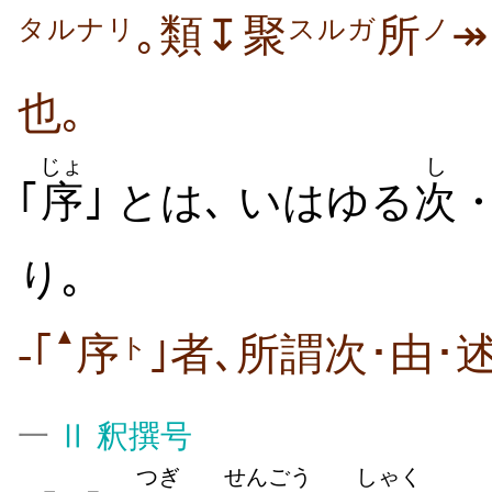
｡類↧聚
所
タルナリ
スルガ
ノ
也｡
じょ
し
｢
序
｣ とは､ いはゆる
次
り｡
▲
-｢
序
｣者､所謂次･由･
ト
一
Ⅱ
釈撰号
つぎ
せんごう
しゃく