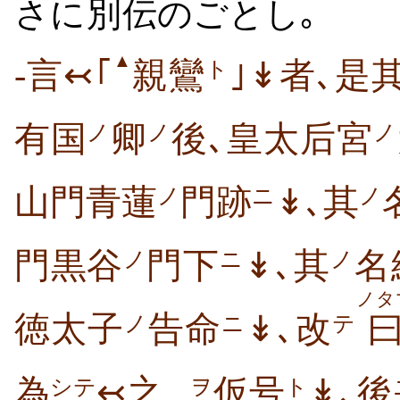
さに
別伝
のごとし｡
▲
-言↢｢
親鸞
｣↡者､是
ト
有国
卿
後､皇太后宮
ノ
ノ
ノ
山門青蓮
門跡
↡､其
ノ
ニ
ノ
門黒谷
門下
↡､其
名
ノ
ニ
ノ
ノタ
徳太子
告命
↡､改
ノ
ニ
テ
為
↢之
仮号
↡､後
シテ
ヲ
ト