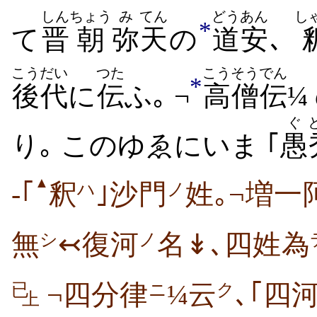
しん
ちょう
み
てん
どうあん
し
*
て
晋
朝
弥
天
の
道安
､
こうだい
つた
こうそう
でん
*
後代
に
伝
ふ｡ ¬
高僧
伝
¼
ぐ
り｡ このゆゑにいま ｢
愚
▲
-｢
釈
｣沙門
姓｡¬増一
ハ
ノ
無
↢復河
名↡､四姓為
シ
ノ
¬四分律
¼云
､｢四
已
ニ
ク
上