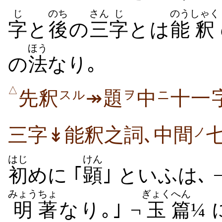
じ
のち
さん
じ
のう
しゃく
字
と
後
の
三
字
とは
能
釈
ほう
の
法
なり｡
△
先釈
↠題
中
十一
スル
ヲ
ニ
三字↡能釈之詞､中間
ノ
はじ
けん
初
めに ｢
顕
｣ といふは､ 
みょう
ちょ
ぎょく
へん
明
著
なり｡｣ ¬
玉
篇
¼ 