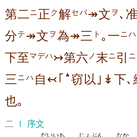
第二
正
解
↠文
､
ニ
ク
セバ
ヲ
分
↠文
為↠三
｡一
テ
ヲ
ト
ニハ
下至
↣第六
末
引
マデハ
ノ
ニ
ニ
▲
三
自↢｢
窃以｣↡下､
ニハ
也｡
二
Ⅰ
序文
だいいち
じょぶん
なか