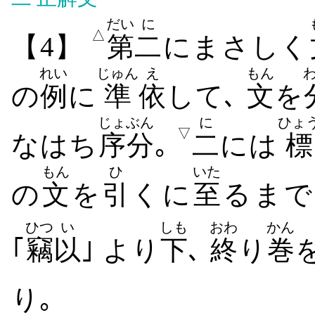
だい
に
△
【4】
第
二
にまさしく
れい
じゅん
え
もん
の
例
に
準
依
して､
文
を
じょぶん
に
ひょ
▽
なはち
序分
｡
二
には
標
もん
ひ
いた
の
文
を
引
くに
至
るまで
ひつ
い
しも
おわ
かん
｢
竊
以
｣ より
下
､
終
り
巻
り｡