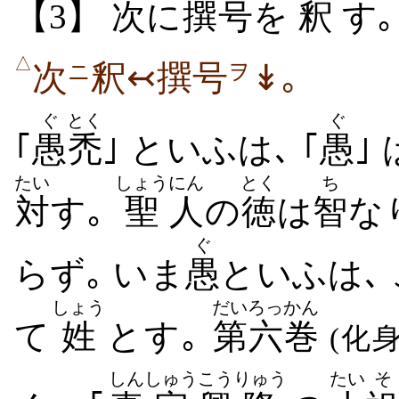
【3】
次
に
撰号
を
釈
す｡
△
次
釈↢撰号
↡｡
ニ
ヲ
ぐ
とく
ぐ
｢
愚
禿
｣ といふは､ ｢
愚
｣
たい
しょう
にん
とく
ち
対
す｡
聖
人
の
徳
は
智
な
ぐ
らず｡ いま
愚
といふは､
しょう
だい
ろっかん
て
姓
とす｡
第
六巻
(化
しん
しゅう
こう
りゅう
たい
そ