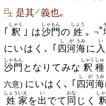
是其
義也｡
已
ノ
上
しゃく
しゃもん
しょう
*
｢
釈
｣ は
沙門
の
姓
｡ ¬
しが
うみ
い
にいはく､ ｢
四河
海
に
入
しゃもん
しゃく
しゅ
沙門
となりてみな
釈
種
しが
うみ
にいはく､ ｢
四河
海
六意)
しょう
いえ
い
おな
しゃ
姓
家
を
出
でて
同
じく