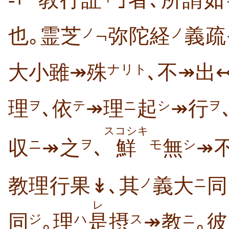
-｢
教行証
｣者､所謂如
也｡霊芝
¬弥陀経
義疏
ノ
ノ
大小雖↠殊
､不↠出
ナリト
理
､依
↠理
起
↠行
ヲ
テ
ニ
シ
ヲ
スコシキ
収
↠之
､
鮮
無
↠
ニ
ヲ
モ
シ
教理行果↡､其
義大
同
ノ
ニ
レ
同
｡理
是
摂
↠教
｡彼
ジ
ハ
ス
ニ