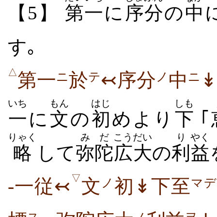
【5】
第一
に
序分
の
中
す｡
△
第一
於
↢序分
中
↡
ニ
テ
ノ
ニ
いち
もん
はじ
しも
一
に
文
の
初
めより
下
｢
りゃく
みだ
こうだい
り
やく
略
して
弥陀
広大
の
利
益
▽
-一従↢
文
初↡下至
ノ
マデ