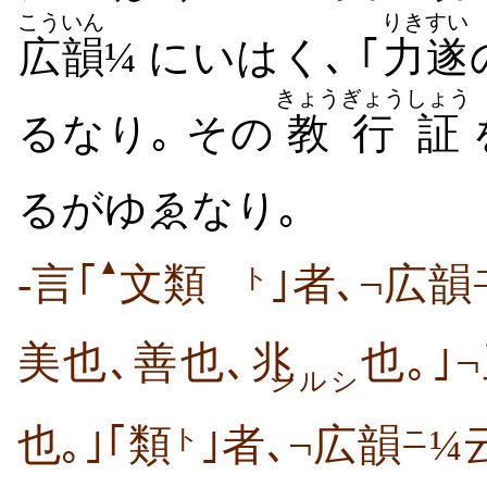
こういん
りき
すい
広韻
¼ にいはく､ ｢
力
遂
きょう
ぎょう
しょう
るなり｡ その
教
行
証
るがゆゑなり｡
▲
-言｢
文類
｣者､¬広韻
ト
美也､善也､兆
也｡｣
シルシ
也｡｣｢類
｣者､¬広韻
¼
ト
ニ