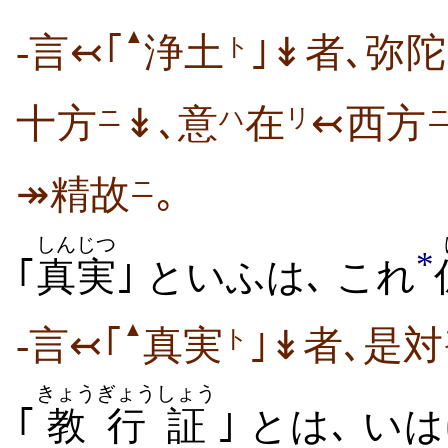
▲
-言↢｢
浄土
｣↡者､弥陀
ト
十方
↡､意
在
↢西方
ニ
ハ
リ
↠精故
｡
ニ
しんじつ
*
｢
真実
｣ といふは､ これ
▲
-言↢｢
真実
｣↡者､是対
ト
きょう
ぎょう
しょう
｢
教
行
証
｣ とは､ い