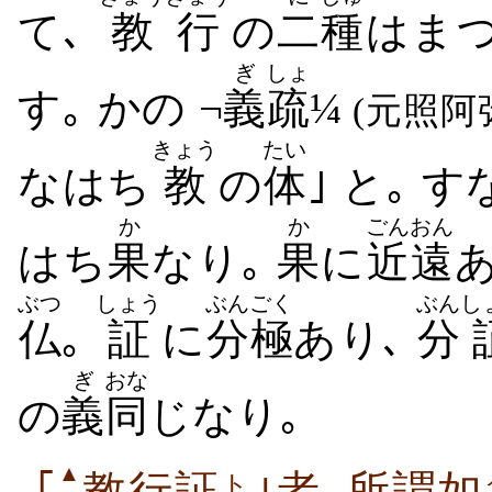
て､
教
行
の
二
種
はま
ぎ
しょ
す｡ かの ¬
義
疏
¼
(元照阿
きょう
たい
なはち
教
の
体
｣ と｡ 
か
か
ごんおん
はち
果
なり｡
果
に
近遠
ぶつ
しょう
ぶんごく
ぶん
し
仏
｡
証
に
分極
あり､
分
ぎ
おな
の
義
同
じなり｡
▲
ト