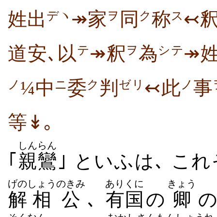
姓出
↠家
同
称
↢
デヽ
ヲ
ク
ス
道安､以
↠釈
為
↠
テ
ヲ
シテ
¼中
委
判
↢此
事
ノ
ニ
ク
ゼリ
ノ
等↡｡
しんらん
｢
親鸞
｣ といふは､ こ
げの
しょう
のきみ
ありくに
きょう
解
相
公
､
有国
の
卿