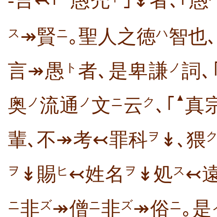
-言↢｢
愚禿
｣↡者､｢愚
↠賢
｡聖人之徳
智也
ス
ニ
ハ
言↠愚
者､是卑謙
詞､
ト
ノ
▲
奥
流通
文
云
､｢
真
ノ
ノ
ニ
ク
輩､不↠考↢罪科
↡､猥
ヲ
↡賜
↢姓名
↡処
↢
ヲ
ヒ
ヲ
ス
非
↠僧
非
↠俗
｡是
ニ
ズ
ニ
ズ
ニ