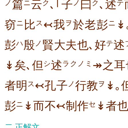
篇
云
､｢子
曰
､述
ノ
ニ
ク
ノ
ク
テ
窃
比
↢我
於老彭
↡
ニ
ス
ヲ
ニ
彭
殷
賢大夫也､好
述
ハ
ノ
テ
↡矣､但
述
↠之耳
シ
ラクノミ
者明
↢孔子
行教
↡｡
ス
ノ
ヲ
彭
↡而不↢制作
↡者也
ニ
セ
二
正解文