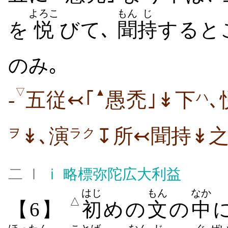
よろこ
もん
じ
を
悦
びて､
聞
持
すると
のみ｡
▽
▲
-
五従↢｢
愚禿｣↡下
､
ハ
↡､演
↧所↢聞持↡
ヲ
ラク
二 Ⅰ
ⅰ
略標弥陀広大利益
はじ
もん
なか
△
【6】
初
めの
文
の
中