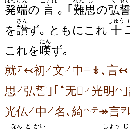
ほったん
ことば
なん
じ
ぐ
ぜ
発端
の
言
｡ ｢
難
思
の
弘
さん
じゅう
を
讃
ず｡ ともにこれ
十
たん
これを
嘆
ず｡
就
↢初
文
中
↡､言↢
テ
ノ
ノ
ニ
▲
思
弘誓｣｢
无
光明
ノ
ノ
ハ
光仏
中
名､綺
↠言
ノ
ノ
ヘテ
ヲ
なん
ど
かい
しょう
じ