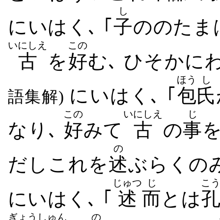
し
にいはく､ ｢
子
ののたま
いにしえ
この
古
を
好
む､ ひそかに
ほう
し
にいはく､ ｢
包
氏
語集解)
この
いにしえ
じ
なり､
好
みて
古
の
事
の
だしこれを
述
ぶらくの
じゅつ
じ
こ
にいはく､ ｢
述
而
とは
ぎょう
しゅん
の