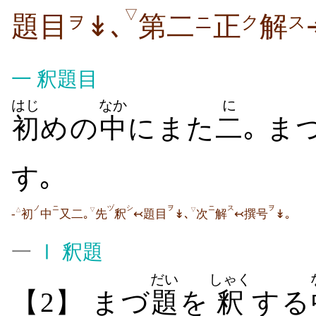
▽
題目
↡､
第二
正
解
ヲ
ニ
ク
ス
一
釈題目
はじ
なか
に
初
めの
中
にまた
二
｡ ま
す｡
ノ
ニ
ヅ
シ
ヲ
ニ
ス
ヲ
△
▽
▽
-
初
中
又二｡
先
釈
↢題目
↡､
次
解
↢撰号
↡｡
一
Ⅰ
釈題
だい
しゃく
【2】 まづ
題
を
釈
する