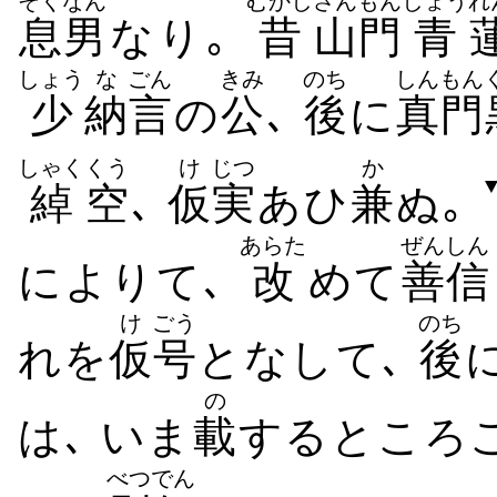
そくなん
むかし
さんもん
しょう
れ
息男
なり｡
昔
山門
青
しょう
な
ごん
きみ
のち
しんもん
少
納
言
の
公
､
後
に
真門
しゃく
くう
け
じつ
か
綽
空
､
仮
実
あひ
兼
ぬ｡
あらた
ぜんしん
によりて､
改
めて
善信
け
ごう
のち
れを
仮
号
となして､
後
の
は､ いま
載
するところこ
べつでん