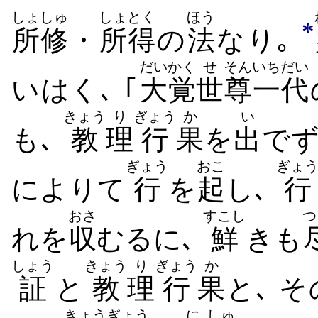
しょ
しゅ
しょとく
ほう
*
所
修
・
所得
の
法
なり｡
だいかく
せ
そん
いちだい
いはく､ ｢
大覚
世
尊
一代
きょう
り
ぎょう
か
い
も､
教
理
行
果
を
出
でず
ぎょう
おこ
ぎょ
によりて
行
を
起
し､
行
おさ
すこし
つ
れを
収
むるに､
鮮
きも
しょう
きょう
り
ぎょう
か
証
と
教
理
行
果
と､ そ
きょう
ぎょう
に
しゅ