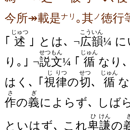
今所↠載是
｡其
徳行
ナリ
ノ
じゅつ
こういん
｢
述
｣ とは､ ¬
広韻
¼ に
せつもん
じゅん
り｡｣ ¬
説文
¼ ｢
循
なり､
じ
りつ
せつ
じゅん
はく､ ｢
視
律
の
切
､
循
な
さ
ぎ
作
の
義
によらず､ しば
ひ
けん
といはず､ これ
卑
謙
の