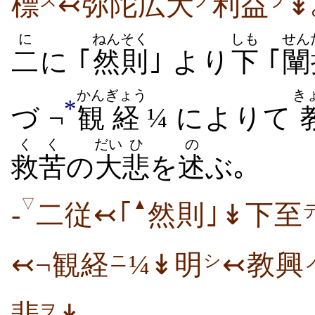
標
↢弥陀広大
利益
↡
ス
ノ
ヲ
に
ねん
そく
しも
せん
二
に ｢
然
則
｣ より
下
｢
闡
かん
ぎょう
き
*
づ ¬
観
経
¼ によりて
くく
だい
ひ
の
救苦
の
大
悲
を
述
ぶ｡
▽
▲
-
二従↢｢
然則｣↡下至
↢¬観経
¼↡明
↢教興
ニ
シ
ヲ