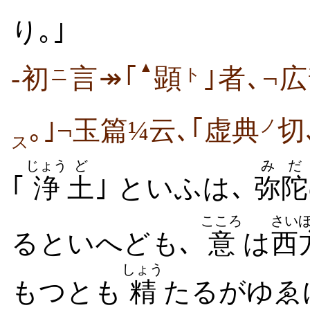
り｡｣
▲
-初
言↠｢
顕
｣者､¬
ニ
ト
｡｣¬玉篇¼云､｢虚典
切
ノ
ス
じょう
ど
みだ
｢
浄
土
｣ といふは､
弥陀
こころ
さい
るといへども､
意
は
西
しょう
もつとも
精
たるがゆゑ