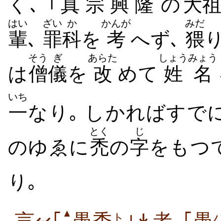
く､ ｢
真
宗
興
隆
の
大
はい
ざい
か
かんが
みだ
輩
､
罪
科
を
考
へず､
猥
そう
ぎ
あらた
しょうみょう
は
僧
儀
を
改
めて
姓名
いち
一
なり｡ しかればすで
とく
じ
のゆゑに
禿
の
字
をもつ
り｡
▲
ト