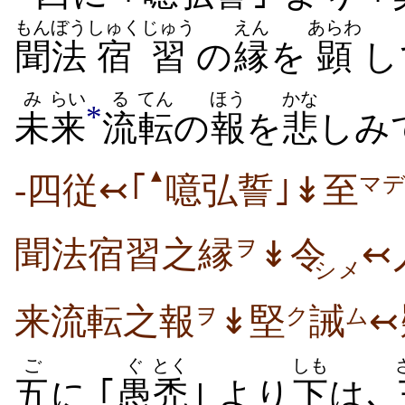
もんぼう
しゅくじゅう
えん
あらわ
聞法
宿習
の
縁
を
顕
し
み
らい
る
てん
ほう
かな
*
未
来
流
転
の
報
を
悲
しみ
▲
-四従↢｢
噫弘誓｣↡至
マ
聞法宿習之縁
↡令
↢
ヲ
シメ
来流転之報
↡堅
誡
↢
ヲ
ク
ム
ご
ぐ
とく
しも
五
に ｢
愚
禿
｣ より
下
は､