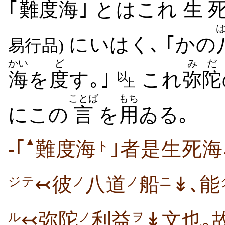
｢
難
度
海
｣ とはこれ
生
にいはく､ ｢かの
易行品)
かい
ど
みだ
海
を
度
す｡｣
これ
弥陀
以
上
ことば
もち
にこの
言
を
用
ゐる｡
▲
-｢
難度海
｣者是生死海
ト
↢彼
八道
船
↡､能
ジテ
ノ
ノ
ニ
↢弥陀
利益
↡文也｡
ノ
ヲ
ル