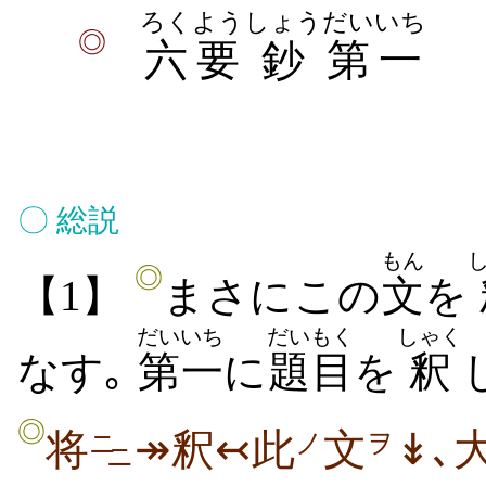
ろく
よう
しょう
だいいち
◎
六
要
鈔
第一
〇
総説
もん
◎
【1】
まさにこの
文
を
だいいち
だいもく
しゃく
なす｡
第一
に
題目
を
釈
◎
将
↠釈↢此
文
↡､
ニ
ノ
ヲ
ニ