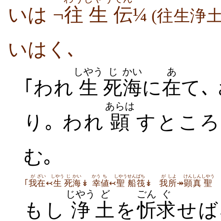
いは ¬
往
生
伝
¼
(往生浄
いはく､
しやう
じ
かい
あ
｢われ
生
死
海
に
在
て､
あらは
り｡ われ
顕
すところ
む｡
が
ざい
しやう
じ
かい
かう
ち
しやう
せんばち
が
しよ
けん
しん
しやう
｢
我
在
↢
生
死
海
↡
幸
値
↢
聖
船筏
↡
我
所
↠
顕
真
聖
じやう
ど
ごん
ぐ
もし
浄
土
を
忻
求
せば