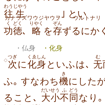
わう
じやう
往
生
｣ とい
カナラズワウジヤウヲ
ウルトナ
く
どく
りやく
ぞん
功
徳
､
略
を
存
ずるにか
・仏身
・化身
つぎ
くゑしん
む
◇
次
に
化身
といふは､
无
き
ふ｡ すなわち
機
にした
だいせう
ふ
どう
ること､
大小
不
同
なり｡ 