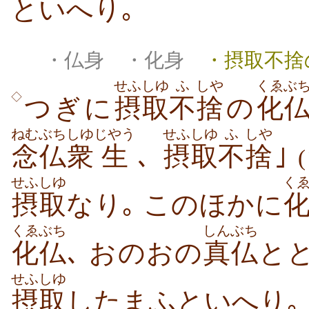
といへり｡
・仏身 ・化身
・摂取不捨
せふしゆ
ふ
しや
くゑぶ
◇
つぎに
摂取
不
捨
の
化
ねむぶち
しゆ
じやう
せふしゆ
ふ
しや
念仏
衆
生
､
摂取
不
捨
｣
せふしゆ
く
摂取
なり｡ このほかに
くゑぶち
しんぶち
化仏
､ おのおの
真仏
と
せふしゆ
摂取
したまふといへり｡