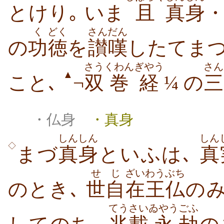
とけり｡ いま
且
真身
く
どく
さんだん
の
功
徳
を
讃嘆
したてまつ
さう
くわんぎやう
さん
▲
こと､
¬
双
巻経
¼ の
三
・仏身
・真身
しんしん
しん
◇
まづ
真身
といふは､
真
せじ
ざいわう
ぶち
のとき､
世自
在王
仏
の
てうさい
ゐやう
ごふ