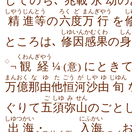
してのち､
兆載
永
劫
の
しやう
じん
とう
ろく
ど
まん
ぎやう
し
精
進
等
の
六
度
万
行
を
しゆいん
かむくわ
しん
ところは､
修因
感果
の
身
くわんぎやう
◇
¬
観経
¼
にときて
(意)
まんおく
なゆ
た
ごう
が
しや
ゆ
じゆん
万億
那由
他
恒
河
沙
由
旬
ご
しゆ
み
せん
ぐりて
五
須
弥
山
のごとし
しゆつ
かい
にふかい
出
海
・
入海