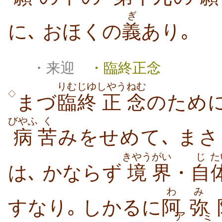
ぎ
に､ おほくの
義
あり｡
・来迎
・臨終正念
りむじゆ
しやう
ねむ
◇
まづ
臨終
正
念
のため
びやふ
く
病
苦
みをせめて､ ま
きやう
がい
じ
た
は､ かならず
境
界
・
自
わ
み
すなり｡ しかるに
阿
弥
ア
ミ