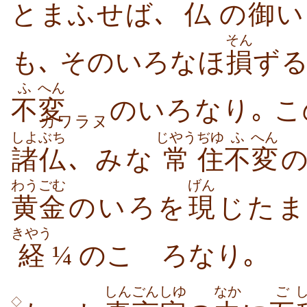
とまふせば､
仏
の
御
い
そん
も､ そのいろなほ
損
ずる
ふ
へん
不
変
のいろなり｡ 
カワラヌ
しよぶち
じやう
ぢゆ
ふ
へん
諸仏
､ みな
常
住
不
変
わうごむ
げん
黄金
のいろを
現
じたま
きやう
経
¼ のこゝろなり｡
しんごん
しゆ
なか
ご
◇