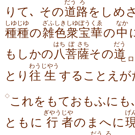
だう
ろ
りて､ その
道
路
をしめさ
しゆじゆ
ざふしき
しゆぼう
くゑ
なか
種種
の
雑色
衆宝
華
の
中
はち
ぼ
さち
だう
もしかの
八
菩
薩
その
道
ヒロ
わう
じやう
とり
往
生
することえが
◇
これをもておもふにも
ぎやう
じや
げ
ともに
行
者
のまへに
だう
ろ