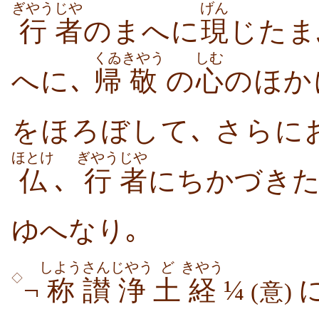
ぎやう
じや
げん
行
者
のまへに
現
じたま
くゐ
きやう
しむ
へに､
帰
敬
の
心
のほか
をほろぼして､ さらに
ほとけ
ぎやう
じや
仏
､
行
者
にちかづきた
ゆへなり｡
しよう
さん
じやう
ど
きやう
◇
¬
称
讃
浄
土
経
¼
に
(意)