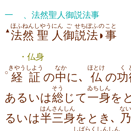
一
、法然聖人御説法事
ほふねん
しやう
にん
ご
せちぽふ
の
こと
▲
法然
聖
人
御
説法
◗
事
・仏身
きやう
しよう
なか
ほとけ
く
○
経
証
の
中
に､
仏
の
功
そう
ゐちしん
あるいは
総
じて
一身
をと
はん
さんしん
な
るいは
半
三身
をとき､
しばらく
しんしん