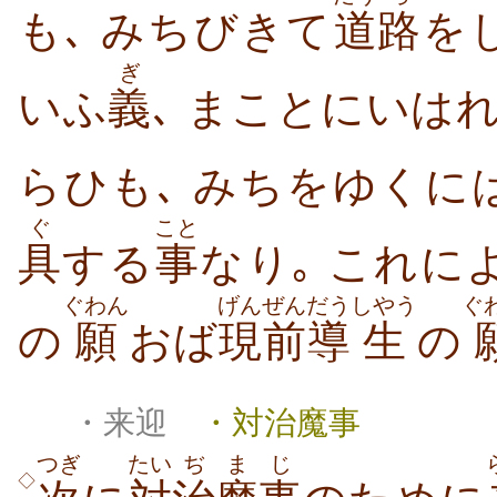
も､ みちびきて
道
路
を
ぎ
いふ
義
､ まことにいは
らひも､ みちをゆくに
ぐ
こと
具
する
事
なり｡ これに
ぐわん
げんぜん
だう
しやう
ぐ
の
願
おば
現前
導
生
の
・来迎
・対治魔事
つぎ
たい
ぢ
まじ
◇