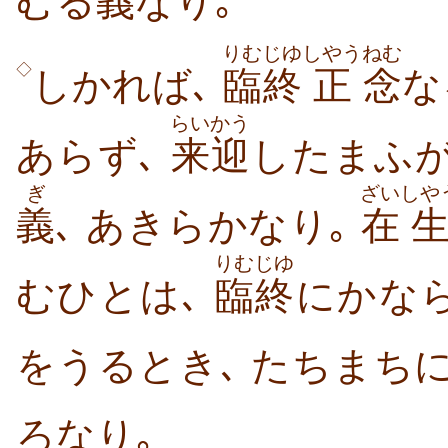
むる
義
なり｡
りむじゆ
しやう
ねむ
◇
しかれば､
臨終
正
念
な
らいかう
あらず､
来迎
したまふ
ぎ
ざい
しや
義
､ あきらかなり｡
在
りむじゆ
むひとは､
臨終
にかな
をうるとき､ たちまち
ろなり｡