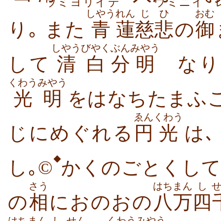
ウミヨリイデ
ウミニイ
しやう
れん
じひ
おむ
り｡ また
青
蓮
慈悲
の
御
しやうびやく
ぶん
みやう
して
清白
分
明
なり
くわうみやう
光明
をはなちたまふ
ゑん
くわう
じにめぐれる
円
光
は
◆
し｡
©
かくのごとくし
さう
はちまん
し
の
相
におのおの
八万
四
はちまん
し
せん
くわうみやう