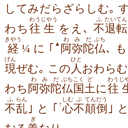
してみだらざらしむ｡ 
わう
じやう
ふ
たいてん
わち
往
生
をえ､
不
退転
きやう
わ
みだ
ぶち
▲
経
¼ に ｢
阿
弥陀
仏
､ 
げん
ひと
現
ぜむ｡ この
人
おわらむ
わ
みだ
ぶち
こく
ど
わう
じ
わち
阿
弥陀
仏
国
土
に
往
ふ
らん
しむ
ぷ
てんだう
↑
不
乱
｣ と ｢
心
不
顛倒
｣ 
ぎ