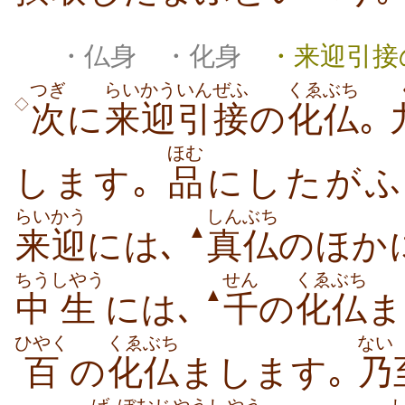
・仏身 ・化身
・来迎引接
つぎ
らいかう
いんぜふ
くゑぶち
◇
次
に
来迎
引接
の
化仏
｡
ほむ
します｡
品
にしたがふ
らいかう
しんぶち
▲
来迎
には､
真仏
のほか
ちう
しやう
せん
くゑぶち
▲
中
生
には､
千
の
化仏
ま
ひやく
くゑぶち
ない
百
の
化仏
まします｡
乃