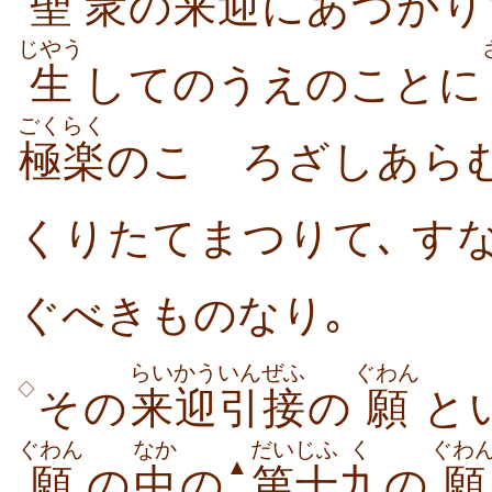
聖
衆
の
来迎
にあづかり
じやう
生
してのうえのことに
ごくらく
極楽
のこゝろざしあら
くりたてまつりて､ す
ぐべきものなり｡
らいかう
いんぜふ
ぐわん
◇
その
来迎
引接
の
願
と
ぐわん
なか
だい
じふ
く
ぐわ
▲
願
の
中
の
第
十
九
の
願