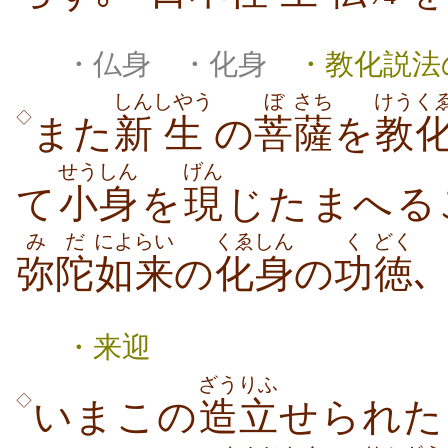
・仏身 ・化身
・教化説法
しん
しやう
ぼ
さち
けうく
◇
また
新
生
の
菩
薩
を
教
せうしん
げん
て
小身
を
現
みだ
によらい
くゑしん
く
どく
弥陀
如来
の
化身
の
功
徳
､
・来迎
ざうりふ
◇
いまこの
造立
せられた