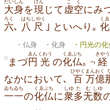
だいしん
げん
こく
大身
を
現
じて
虚空
にみつ
ろく
はち
しやく
くゑ
六
､
八
尺
｣ といへり｡
化
・仏身 ・化身
・円光の化
ゑん
くわう
くゑぶち
きやう
◇
まづ
円
光
の
化仏
｡ ¬
経
ひやく
まんおく
なかにおいて､
百
万億
ゐちゐち
くゑぶち
しゆ
た
む
しゆ
一一
の
化仏
に
衆
多
无
数