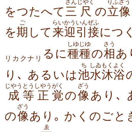
さん
じやく
りふざう
をつたへて
三
尺
の
立像
ご
らいかう
いんぜふ
を
期
して
来迎
引接
につく
しゆじゆ
さう
るに
種種
の
相
あ
リカクナリ
ち
しゐ
もくよく
り､ あるいは
池
水
沐浴
じやう
とう
しやう
がく
ざう
成
等
正
覚
の
像
あり､
ざう
の
像
あり｡ かくのごと
ゑ