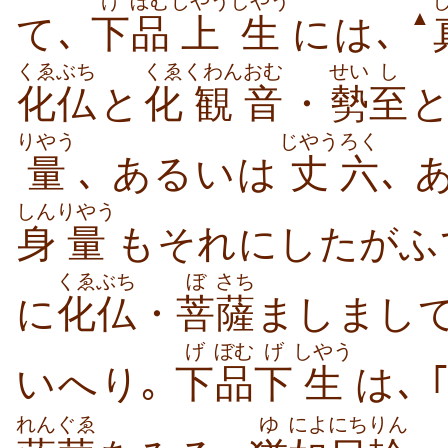
げ
ぼむ
じやうしやう
▲
て､
下
品
上生
には､
くゑぶち
くゑ
くわん
おむ
せい
し
化仏
と
化
観
音
・
勢
至
と
りやう
じやう
ろく
量
､ あるいは
丈
六
､ 
しん
りやう
身
量
もそれにしたがふ
くゑぶち
ぼ
さち
に
化仏
・
菩
薩
ましまし
げ
ぼむ
げ
しやう
いへり｡
下
品
下
生
は､ 
れんぐゑ
ゆ
によ
にちりん