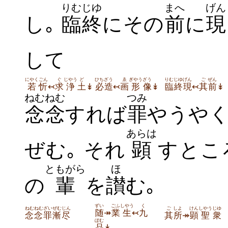
りむじゆ
まへ
げん
し｡
臨終
にその
前
に
現
して
にやく
ごん
ぐ
じやう
ど
ひち
ざう
ゑ
ぎやう
ざう
りむじゆ
げん
ご
ぜん
若
忻
↢
求
浄
土
↡
必
造
↢
画
形
像
↡
臨終
現
↢
其
前
↡
ねむねむ
つみ
念念
すれば
罪
やうや
あらは
ぜむ｡ それ
顕
すとこ
ともがら
ほ
の
輩
を
讃
む｡
ずい
ごふ
しやう
く
ねむねむ
ざい
ぜむ
じん
ご
しよ
けん
しやう
じゆ
随
↠
業
生
↢
九
念念
罪
漸
尽
其
所
↠
顕
聖
衆
ぼむ
品
↡