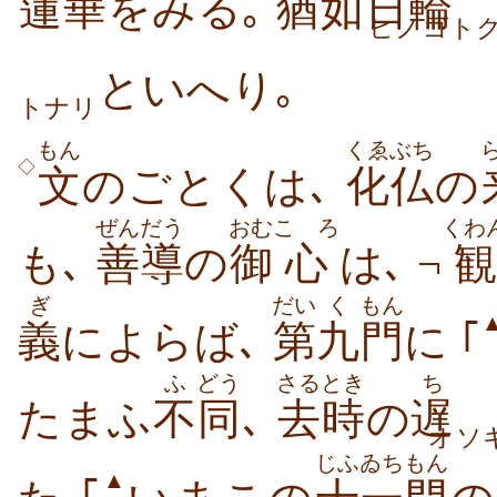
蓮華
をみる｡
猶
如
日輪
ヒノゴト
といへり｡
トナリ
もん
くゑぶち
◇
文
のごとくは､
化仏
の
ぜんだう
おむ
こゝろ
くわ
も､
善導
の
御
心
は､ ¬
ぎ
だい
く
もん
義
によらば､
第
九
門
に ｢
ふ
どう
さるとき
ち
たまふ
不
同
､
去時
の
遅
オソ
じふ
ゐち
もん
▲