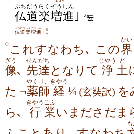
ぶちだう
らく
ぞうしん
仏道
楽
増進
｣
云
云
ぶちだう
らく
ぞうしん
云
仏道
楽
増進
｣
云
かい
◇
これすなわち､ この
界
ざう
せんだち
じやう
ど
像
､
先達
となりて
浄
土
やく
し
きやう
た ¬
薬
師
経
¼
を
(玄奘訳)
きやう
ごふ
ら､
行
業
いまださだま
も
ふことあり｡ すなわち