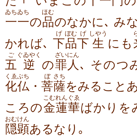
た ｢
いまこの
十
一
門
の
ゐちゐち
ほむ
一一
の
品
のなかに､ み
げ
ぼむ
げ
しやう
かれば､
下
品
下
生
にも
ご
ぐゐやく
ざいにん
五
逆
の
罪人
､ そのつ
くゑぶち
ぼ
さち
化仏
・
菩
薩
をみることあ
こむ
れんぐゑ
ころの
金
蓮華
ばかりを
おむけん
隠顕
あるなり｡