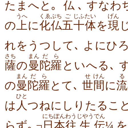
たまへと｡
仏
､ すなわ
うへ
くゑぶち
ご
じふ
たい
げん
の
上
に
化仏
五
十
体
を
現
れをうつして､ よにひ
さち
まん
だら
薩
の
曼
陀羅
といへる､ 
まん
だら
せ
けん
る
の
曼
陀羅
とて､
世
間
に
流
ひと
は
人
つねにしりたること
にちぽん
わう
じやう
でん
らず｡ ¬
日本
往
生
伝
¼ 