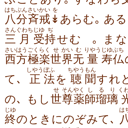
はちぶん
さいかい
を
八分
斉戒
↡
あらむ｡ あ
さん
ぐわち
じゆ
ぢ
三
月
受
持
せむ
｡ ま
さいはう
ごくらく
せ
かい
む
りやう
じゆ
ぶち
西方
極楽
世
界
无
量
寿
仏
しやう
ぼふ
ちやう
もん
て､
正
法
を
聴
聞
すれ
せ
そん
やく
し
るり
く
の､ もし
世
尊
薬
師
瑠璃
じゆ
は
終
のときにのぞみて､