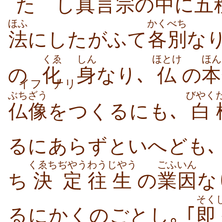
たゞし
真言
宗
の
中
に
五
ほふ
かくべち
法
にしたがふて
各別
なり
くゑ
しん
ほとけ
ほん
の
化
身
なり､
仏
の
本
イフ
ナリ
ぶちざう
びやく
仏像
をつくるにも､
白
るにあらずといへども
くゑちぢやう
わう
じやう
ごふいん
ち
決定
往
生
の
業因
な
そく
るにかくのごとし｡ ｢
即