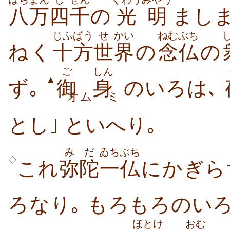
八万
四
千
の
光明
ましま
じふぱう
せ
かい
ねむぶち
ねく
十方
世
界
の
念仏
の
ご
しん
▲
ず｡
御
身
のいろは､
オム
ミ
とし｣ といへり｡
みだ
ゐちぶち
◇
これ
弥陀
一仏
にかぎら
ろなり｡ もろもろのい
ほとけ
おむ