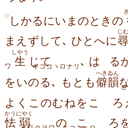
◇
しかるにいまのときの
じ
まえずして､ ひとへに
しやう
生
じて
､ は
る
ワ
キココヽロナリ
へきゐん
をいのる､ もとも
僻韻
ヒ
よくこのむねをこゝろ
かう
にやく
怯
弱
の
こ
ゝろ
ヨワクヨワ
キコ
ヽロ