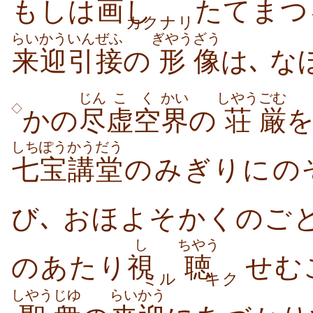
もしは
画
し
たてまつ
カクナリ
らいかう
いんぜふ
ぎやう
ざう
来迎
引接
の
形
像
は､ な
じん
こく
かい
しやう
ごむ
◇
かの
尽
虚空
界
の
荘
厳
を
しちぽう
かうだう
七宝
講堂
のみぎりにの
び､ おほよそかくのご
し
ちやう
のあたり
視
聴
せむ
ミル
キク
しやう
じゆ
らいかう