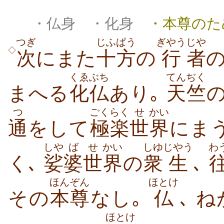
・仏身 ・化身
・本尊のた
つぎ
じふぱう
ぎやう
じや
◇
次
にまた
十方
の
行
者
くゑぶち
てんぢく
まへる
化仏
あり｡
天竺
つ
ごくらく
せ
かい
通
をして
極楽
世
界
にま
しや
ば
せ
かい
しゆ
じやう
わ
く､
娑
婆
世
界
の
衆
生
､
ほんぞん
ほとけ
その
本尊
なし｡
仏
､ 
ほとけ