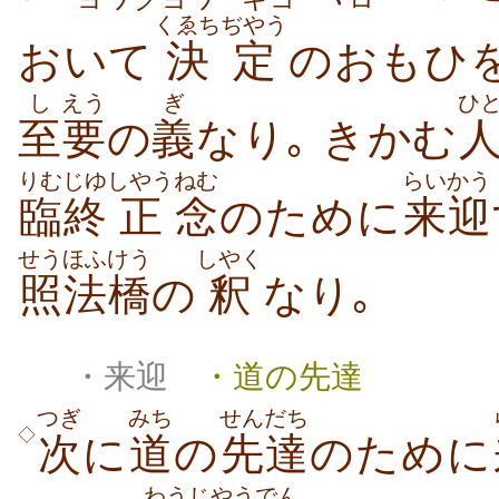
くゑちぢやう
おいて
決定
し
えう
ぎ
ひ
至
要
の
義
なり｡ きかむ
りむじゆ
しやう
ねむ
らいかう
臨終
正
念
のために
来迎
せう
ほふけう
しやく
照
法橋
の
釈
なり｡
・来迎
・道の先達
つぎ
みち
せんだち
◇
次
に
道
の
先達
のために
わう
じやう
でん