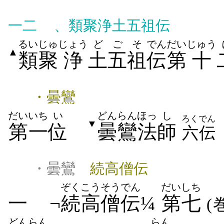
一二
、類聚浄土五祖伝
るいじゅ
じょう
ど
ごそ
でん
だい
じゅう
▲
類聚
浄
土
五祖
伝
第
十
・曇鸞
だいいち
い
どんらん
ほっ
し
ろくでん
▼
第一
位
曇鸞
法
師
六伝
・曇鸞
続高僧伝
ぞく
こうそう
でん
だいしち
一 ¬
続
高僧
伝
¼
第七
(
どんらん
らん