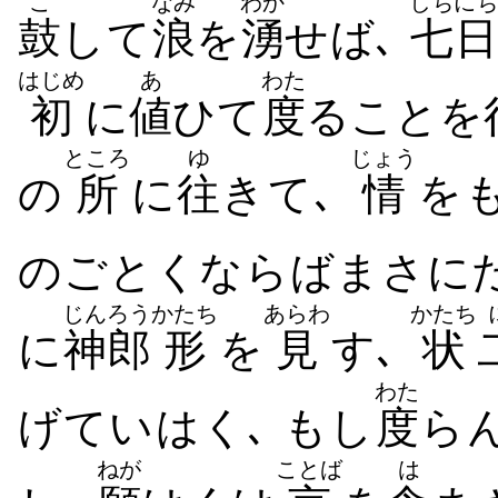
こ
なみ
わか
しちにち
鼓
して
浪
を
湧
せば､
七日
はじめ
あ
わた
初
に
値
ひて
度
ることを
ところ
ゆ
じょう
の
所
に
往
きて､
情
を
のごとくならばまさに
じんろう
かたち
あらわ
かたち
に
神郎
形
を
見
す､
状
わた
げていはく､ もし
度
ら
ねが
ことば
は