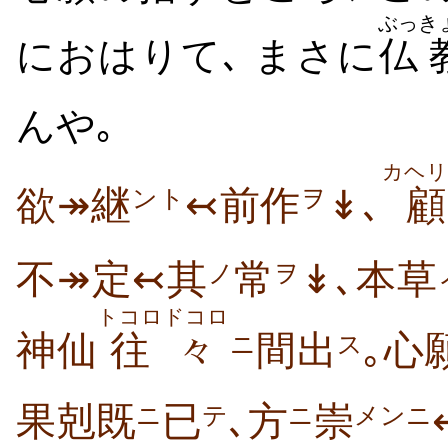
ぶっ
き
におはりて､ まさに
仏
んや｡
カヘリ
欲↠継
↢前作
↡､
顧
ント
ヲ
不↠定↢其
常
↡､本草
ノ
ヲ
トコロドコロ
神仙
往々
間出
｡心
ニ
ス
果剋既
已
､方
崇
ニ
テ
ニ
メンニ