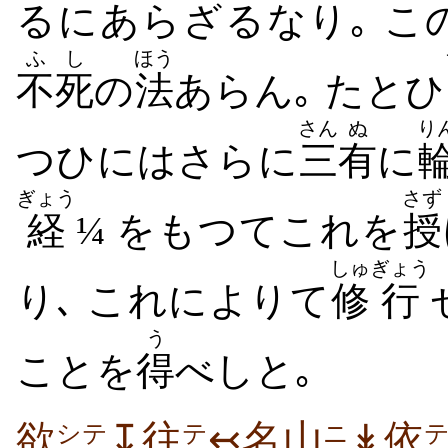
るにあらざるなり｡ こ
ふし
ほう
不死
の
法
あらん｡ たとひ
さん
ぬ
り
つひにはさらに
三
有
に
ぎょう
さず
経
¼ をもつてこれを
授
しゅ
ぎょう
り､ これによりて
修
行
う
ことを
得
べしと｡
欲
↧往
↢名山
↡依
シテ
テ
ニ