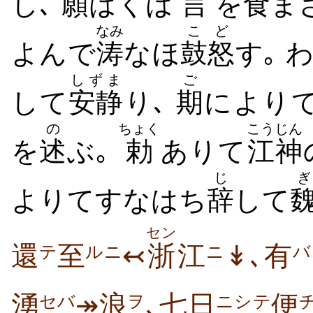
し､
願
はくは
言
を
食
ま
なみ
こど
よんで
涛
なほ
鼓怒
す｡ 
しずま
ご
して
安静
り､
期
により
の
ちょく
こうじん
を
述
ぶ｡
勅
ありて
江神
じ
ぎ
よりてすなはち
辞
して
セン
還
至
↢
浙
江
↡､有
テ
ルニ
ニ
バ
湧
↠浪
､七日
便
セバ
ヲ
ニシテ