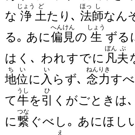
じょう
ど
ほっ
し
な
浄
土
たり､
法
師
なん
へんけん
しょう
る｡ あに
偏見
の
生
ずる
ぼん
ぶ
はく､ われすでに
凡
夫
ちい
い
ねんりき
地位
に
入
らず､
念力
すべ
うし
ひ
て
牛
を
引
くがごときは､
つな
に
繋
ぐべし｡ あにほ
え