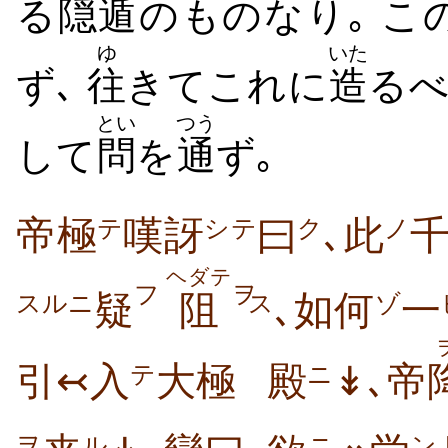
る
隠遁
のものなり｡ こ
ゆ
いた
ず､
往
きてこれに
造
る
とい
つう
して
問
を
通
ず｡
帝極
嘆訝
曰
､此
テ
シテ
ク
ノ
ヘダテ
フ
ヲ
疑
阻
､如何
一
スルニ
ス
ゾ
引↢入
大極
殿
↡､帝
テ
ニ
ヲ
ル
ニ
ン