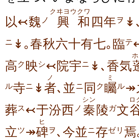
クヰヨウ
クワ
以↢魏
興
和
四年
↡
ノ
ヲ
↡｡
春秋六十有七
｡臨
ニ
テ
ホ
高
映
↢院宇
↡､香気
ク
シ
ニ
ノ
ミ
寺
↡
者
､並
同
矚
↠
ニ
ニ
ク
ル
ル
シン
ロ
葬
↢于汾西
秦
陵
文
ス
ノ
ガ
ヒ
立
↠
碑
､今並
存
焉
ツ
ヲ
ニ
ゼリ