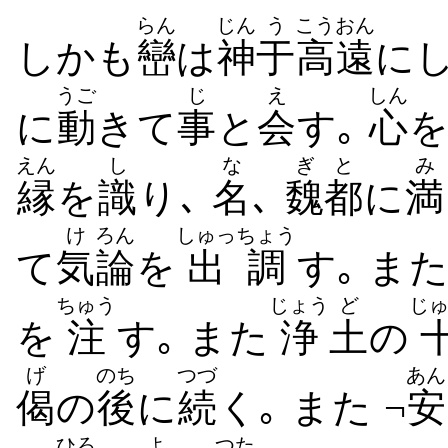
らん
じん
う
こうおん
しかも
巒
は
神
于
高遠
に
うご
じ
え
しん
に
動
きて
事
と
会
す｡
心
えん
し
な
ぎと
み
縁
を
識
り､
名
､
魏都
に
満
け
ろん
しゅっちょう
て
気
論
を
出調
す｡ ま
ちゅう
じょう
ど
じ
を
注
す｡ また
浄
土
の
げ
のち
つづ
あん
偈
の
後
に
続
く｡ また ¬
安
ひろ
よ
つた