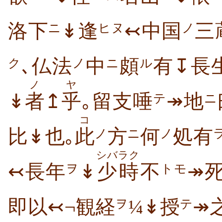
洛下
↡逢
↢中国
三
ニ
ヒヌ
ノ
､仏法
中
頗
有↧長
ク
ノ
ニ
ル
ノ
ヤ
↡
者
↥
乎
｡留支唾
↠地
テ
ニ
コ
比↡也｡
此
方
何
処有
ノ
ニ
ノ
シバラク
↢長年
↡
少時
不
↠死
ヲ
トモ
即以↢¬観経
¼↡授
↠
ヲ
テ