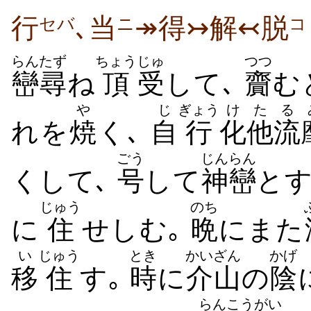
行
､当
↠得↣解↢脱
セバ
ニ
コ
らん
たず
ちょう
じゅ
つつ
巒
尋
ね
頂
受
して､
齎
む
や
じ
ぎょう
けた
る
れを
焼
く､
自
行
化他
流
ごう
じんらん
くして､
号
して
神巒
とす
じゅう
のち
に
住
せしむ｡
晩
にまた
い
じゅう
とき
かいざん
かげ
移
住
す｡
時
に
介山
の
陰
らんこう
がい