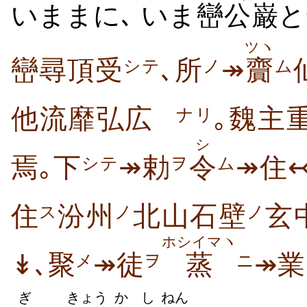
いままに､ いま
巒公
巌
と
ツヽ
巒尋頂受
､所
↠
齎
シテ
ノ
ム
他流靡弘広
｡魏主
ナリ
シ
焉｡下
↠勅
令
↠住
シテ
ヲ
ム
住
汾州
北山石壁
玄
ス
ノ
ノ
ホシイマヽ
↡､聚
↠徒
蒸
↠業
メ
ヲ
ニ
ぎ
きょう
か
し
ねん