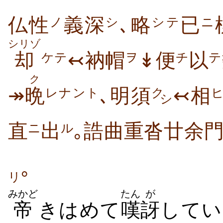
仏性
義深
､略
已
ノ
シ
シテ
ニ
シリゾ
却
↢衲帽
↡便
以
ケテ
ヲ
チ
テ
ク
↠
晩
､明須
↢相
レナント
ク
シ
直
出
｡誥曲重沓廿余
ニ
ル
｡
リ
みかど
たん
が
帝
きはめて
嘆
訝
してい