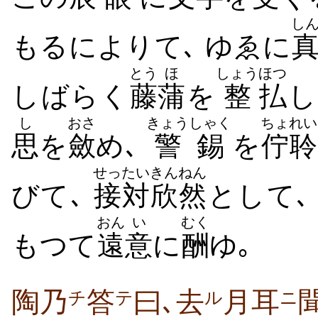
し
もるによりて､ ゆゑに
とう
ほ
しょう
ほつ
しばらく
藤
蒲
を
整
払
し
し
おさ
きょうしゃく
ちょれい
思
を
斂
め､
警錫
を
佇聆
せったい
きんねん
びて､
接対
欣然
として､
おん
い
むく
もつて
遠
意
に
酬
ゆ｡
陶乃
答
曰､去
月耳
チ
テ
ル
ニ