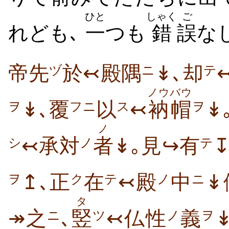
ひと
しゃく
ご
れども､
一
つも
錯
誤
な
帝先
於↢殿隅
↡､却
ヅ
ニ
テ
ノウバウ
↡､覆
以
↢
衲帽
↡
ヲ
フニ
ス
ヲ
ノ
↢承対
者
↡｡見↪有
シ
ノ
テ
↥､正
在
↢殿
中
↡
ヲ
ク
テ
ノ
ニ
タ
↠之
､
竪
↢仏性
義
ニ
ツ
ノ
ヲ