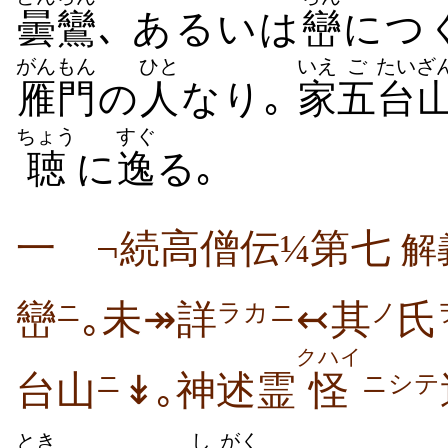
曇鸞
､ あるいは
巒
につ
がんもん
ひと
いえ
ご
たい
ざ
雁門
の
人
なり｡
家
五
台
ちょう
すぐ
聴
に
逸
る｡
一 ¬続高僧伝¼第七
解
巒
｡未↠詳
↢其
氏
ニ
ラカニ
ノ
クハイ
台山
↡｡神述霊
怪
ニ
ニシテ
とき
し
がく