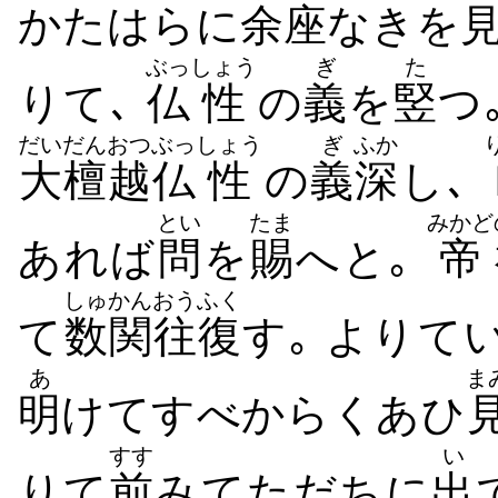
かたはらに
余座
なきを
ぶっ
しょう
ぎ
た
りて､
仏
性
の
義
を
竪
つ
だい
だんおつ
ぶっ
しょう
ぎ
ふか
大
檀越
仏
性
の
義
深
し､
とい
たま
みかど
あれば
問
を
賜
へと｡
帝
しゅかん
おうふく
て
数関
往復
す｡ よりて
あ
ま
明
けてすべからくあひ
すす
い
りて
前
みてただちに
出