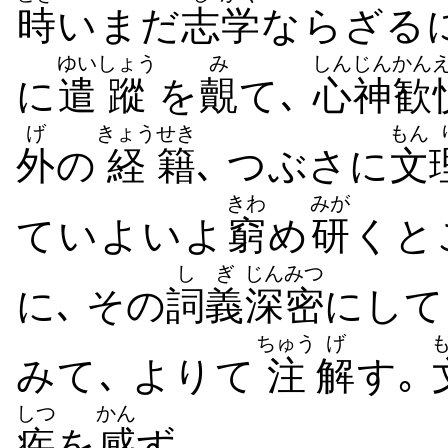
時
いまだ
志
学
ならざるに
ゆい
しょう
み
しんじん
かん
に
遣
蹤
を
覿
て､
心神
歓
げ
きょう
せき
もん
外
の
経
籍
､ つぶさに
文
きわ
みが
ていよいよ
窮
め
研
くと
しぎ
じんみつ
に､ その
詞義
深密
にして
ちゅう
げ
みて､ よりて
注
解
す｡
しつ
かん
疾
を
感
ず｡