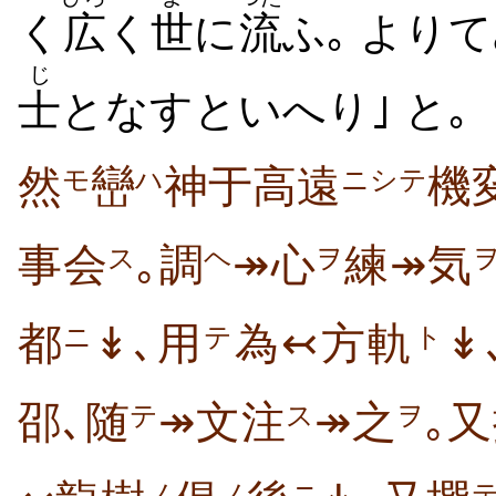
く
広
く
世
に
流
ふ｡ より
じ
士
となすといへり｣ と｡
然
巒
神于高遠
機
モ
ハ
ニシテ
事会
｡調
↠心
練↠気
ス
ヘ
ヲ
都
↡､用
為↢方軌
↡
ニ
テ
ト
邵､随
↠文注
↠之
｡
テ
ス
ヲ
ノ
ノ
ニ