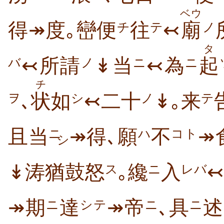
ベウ
得↠度｡巒便
往
↢
廟
チ
テ
ノ
タ
↢所請
↡当
↢為
起
ノ
ニ
ニ
バ
チ
､
状
如
↢二十
↡｡来
ヲ
シ
ノ
テ
且当
↠得､願
不
↠
ニ
ハ
コト
シ
↡涛猶鼓怒
｡纔
入
ス
ニ
レバ
↠期
達
↠帝
､具
述
ニ
シテ
ニ
ニ