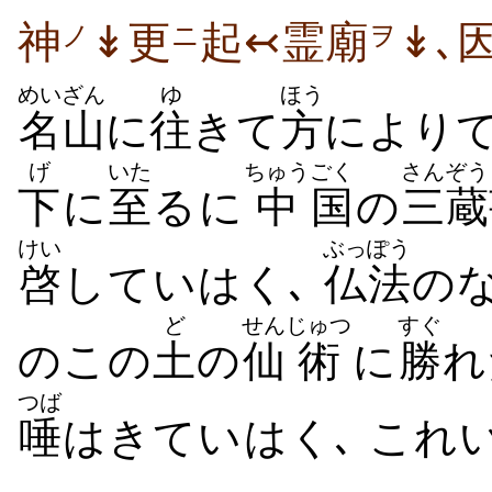
神
↡更
起↢霊廟
↡､
ノ
ニ
ヲ
めいざん
ゆ
ほう
名山
に
往
きて
方
により
げ
いた
ちゅう
ごく
さんぞう
下
に
至
るに
中
国
の
三蔵
けい
ぶっぽう
啓
していはく､
仏法
の
ど
せん
じゅつ
すぐ
のこの
土
の
仙
術
に
勝
れ
つば
唾
はきていはく､ これ