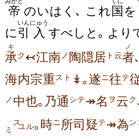
みかど
くに
帝
のいはく､ これ
国
を
いん
にゅう
に
引
入
すべしと｡ より
キ
ノ
承
↢江南
陶隠居
者
ク
ノ
ト云
海内宗重
↡｡遂
往
スト
ニ
テ
中也｡乃通
↠名
云
ノ
シテ
ヲ
ク
｡時
所司疑
↠為
ス
ニ
テ
ン
ユル
ミ