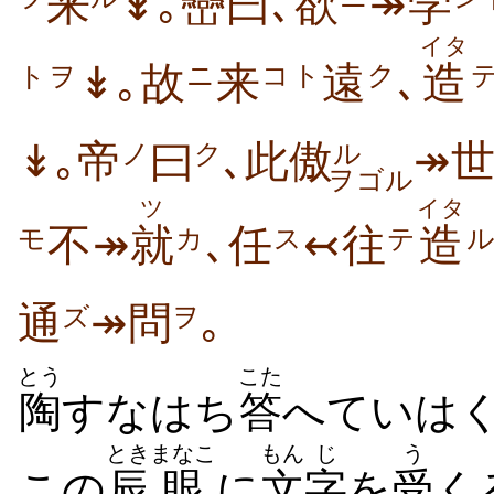
来
↡｡巒曰､欲
↠学
イタ
↡｡故
来
遠
､
造
ニ
コト
ク
トヲ
↡｡帝
曰
､此傲
↠
ノ
ク
ル
ヲゴル
ツ
イタ
不↠
就
､任
↢往
造
カ
ス
テ
モ
通
↠問
｡
ズ
ヲ
とう
こた
陶
すなはち
答
へていはく
とき
まなこ
もん
じ
う
この
辰
眼
に
文
字
を
受
く