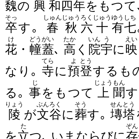
魏
の
興
和
四
年
をもつて
そっ
しゅんじゅう
ろく
じゅう
ゆうしち
卒
す｡
春秋
六
十
有七
け
どうがい
たか
いん
う
えい
花
・
幢蓋
､
高
く
院
宇
に
映
てら
よ
とう
なり｡
寺
に
預
登
するもの
じ
じょう
もん
る｡
事
をもつて
上
聞
す
りょう
ぶんろく
そう
せんとう
陵
が
文谷
に
葬
す｡
塼塔
た
ぞん
を
立
つ､ いまならびに
存