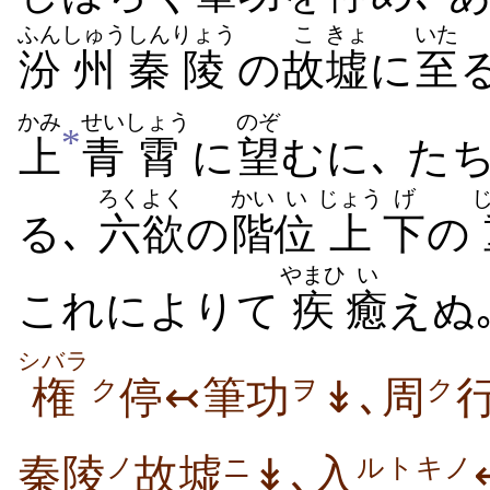
ふん
しゅう
しん
りょう
こ
きょ
いた
汾
州
秦
陵
の
故
墟
に
至
かみ
せい
しょう
のぞ
*
上
青
霄
に
望
むに､ た
ろくよく
かい
い
じょう
げ
る､
六欲
の
階
位
上
下
の
やまひ
い
これによりて
疾
癒
えぬ
シバラ
権
停↢筆功
↡､周
ク
ヲ
ク
秦陵
故墟
↡､入
ノ
ニ
ルトキノ