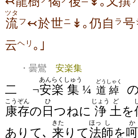
↢龍樹
偈
後
↡｡又撰
ツタ
流
↢於世
↡｡仍自
号
フ
ニ
ラ
云
｡｣
ヘリ
・曇鸞
安楽集
あんらく
しゅう
どう
しゃく
二 ¬
安楽
集
¼
道
綽
こうぞん
ひ
じょう
ど
康存
の
日
つねに
浄
土
を
きた
ほっ
し
か
ありて､
来
りて
法
師
を
呵