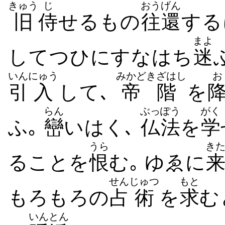
きゅう
じ
おうげん
旧
侍
せるもの
往還
する
まよ
してつひにすなはち
迷
いん
にゅう
みかど
きざはし
お
引
入
して､
帝
階
を
らん
ぶっぽう
がく
ふ｡
巒
いはく､
仏法
を
学
うら
き
ることを
恨
む｡ ゆゑに
せん
じゅつ
もと
もろもろの
占
術
を
求
む
いんとん