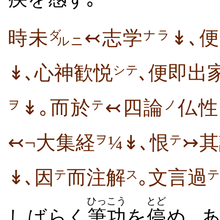
時未
↢志学
↡､
ダ
ナラ
ルニ
↡､心神歓悦
､便即出
シテ
↡｡而於
↢四論
仏性
ヲ
テ
ノ
↢¬大集経
¼↡､恨
↣
ヲ
テ
↡､因
而注解
｡文言過
テ
ス
テ
ひっこう
とど
しばらく
筆功
を
停
め､ 