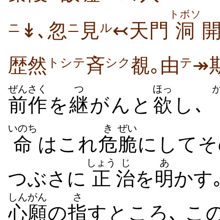
トボソ
↡､忽
見
↢天門
洞
ニ
ニ
ル
歴然
斉
覩｡由
↠
トシテ
シク
テ
ぜんさく
つ
ほっ
前作
を
継
がんと
欲
し､
いのち
き
ぜい
命
はこれ
危
脆
にしてそ
しょう
じ
あ
つぶさに
正
治
を
明
かす
しんがん
さ
心願
の
指
すところ､ こ