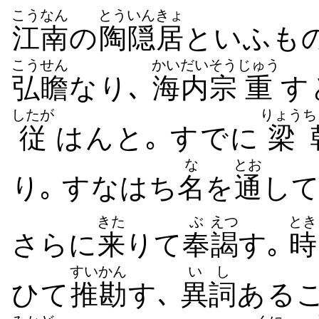
こうなん
とう
いんきょ
江南
の
陶
隠居
といふも
こうせん
かいだい
そう
じゅう
弘瞻
なり､
海内
宗
重
す
したが
りょうち
従
はんと｡ すでに
梁
な
とお
り｡ すなはち
名
を
通
して
きた
ぶ
えつ
とき
さらに
来
りて
奉
謁
す｡
時
すいかん
いし
ひて
推勘
す､
異詞
ある