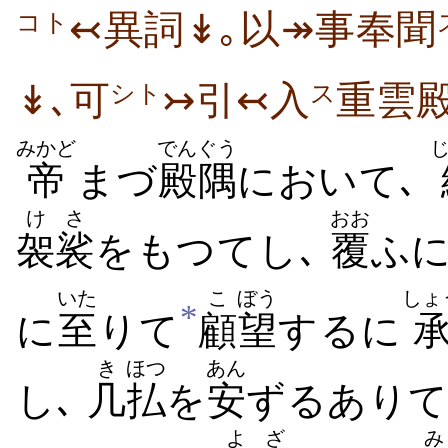
↢異詞↡｡以↠事奉聞
コト
↡､可
↣引↢入
重雲
シト
ス
みかど
でんぐう
帝
まづ
殿隅
において､
けさ
おお
袈裟
をもつてし､
覆
ふ
いた
こ
ぼう
しょ
*
に
至
りて
顧
望
するに
き
ほつ
あん
し､
几
払
を
安
ずるありて
よざ
み