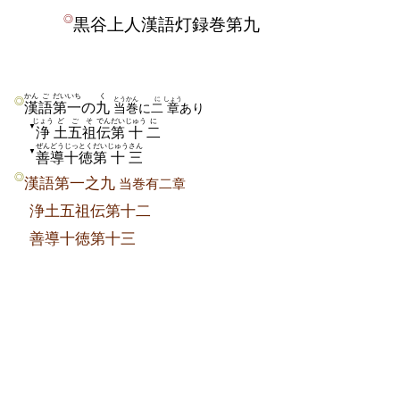
◎
黒谷上人漢語灯録巻第九
かん
ご
だいいち
く
とうかん
に
しょう
◎
漢
語
第一
の
九
当巻
に
二
章
あり
じょう
ど
ごそ
でん
だい
じゅう
に
▼
浄
土
五祖
伝
第
十
二
ぜんどう
じっとく
だい
じゅう
さん
▼
善導
十徳
第
十
三
◎
漢語第一之九
当巻有二章
浄土五祖伝第十二
善導十徳第十三