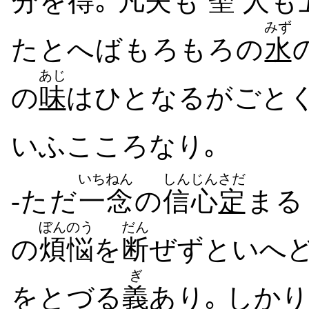
分
を
得
｡
凡
夫
も
聖
人
も
みず
たとへば​もろもろ​の
水
あじ
の
味
はひ​と​なる​が​ごと
いふ​こころ​なり｡
いちねん
しんじん
さだ
-ただ
一念
の
信心
定
まる
ぼんのう
だん
の
煩悩
を
断
ぜ​ず​と​いへ
ぎ
を​とづる
義
あり｡ しかり