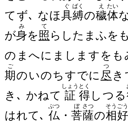
ぐ
ばく
え
たい
て​ず､ なほ
具
縛
の
穢
体
な
み
て
が
身
を
照
らし​たまふ​をも
の​まへ​に​まします​をも
ご
つ
期
の​いのち​すでに
尽
き
しょう
とく
き､ かねて
証
得
し​つる
ぶつ
ぼ
さつ
そうご
はれ​て､
仏
・
菩
薩
の
相