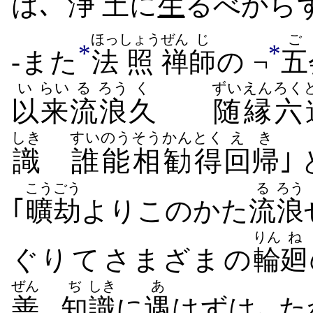
は､
浄
土
に
生
る​べから​
ほっ
しょう
ぜん
じ
ご
*
*
-また
法
照
禅
師
の ¬
五
い
らい
る
ろう
く
ずいえん
ろく
以
来
流
浪
久
随縁
六
しき
すいのう
そうかん
とく
えき
識
誰能
相勧
得
回帰
｣
こうごう
る
ろう
｢
曠劫
より​このかた
流
浪
りん
ね
ぐり​て​さまざま​の​
輪
廻
ぜん
ぢ
しき
あ
善
知
識
に
遇
は​ずは､ た