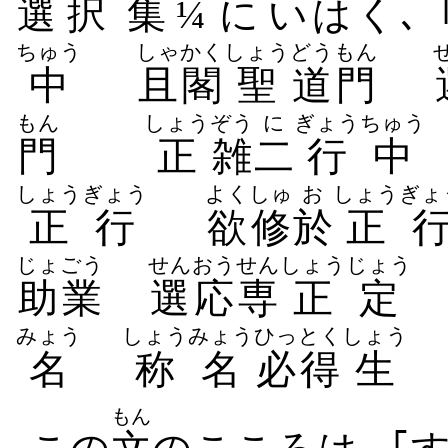
選
択
集
¼ に​いはく､ 
ちゅう
しゃかく
しょう
どう
もん
中
且閣
聖
道
門
もん
しょう
ぞう
に
ぎょう
ちゅう
門
正
雑
二
行
中
しょうぎょう
よくしゅ
お
しょうぎょ
正行
欲修
於
正
じょごう
せんおう
せん
しょうじょう
助業
選応
専
正定
みょう
しょうみょう
ひっとく
しょう
名
称名
必得
生
もん