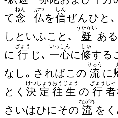
ねん
ぶつ
しん
て
念
仏
を
信
ぜ​ん​ひと
うたがい
し​といふ​こと､
疑
ある
ぎょう
いっしん
しゅ
に
行
じ､
一心
に
修
する​
りゅう
なし｡ されば​この
流
に
けつ
じょう
おう
じょう
ぎょう
じゃ
とく
決
定
往
生
の
行
者
ながれ
さいはひに​その
流
を​く