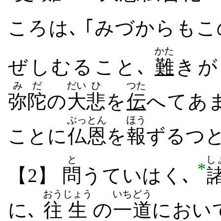
ころ​は､ ｢みづから​も​
かた
ぜ​しむる​こと､
難
き​が
みだ
だい
ひ
つた
弥陀
の
大
悲
を
伝
へ​て​
ぶっとん
ほう
ことに
仏恩
を
報
ずる​つと
と
し
*
【2】
問
う​て​いはく､
おう
じょう
いちどう
に､
往
生
の
一道
におい