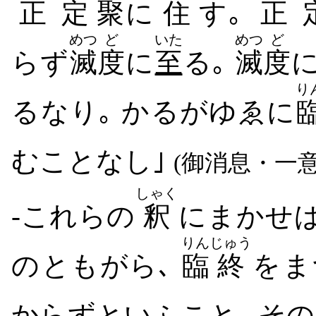
正定
聚
に
住
す｡
正
めつ
ど
いた
めつ
ど
らず
滅
度
に
至
る｡
滅
度
り
る​なり｡ かるがゆゑに
む​こと​なし｣
(御消息・一意
しゃく
-これらの
釈
に​まかせ​
りん
じゅう
の​ともがら､
臨
終
を​ま
から​ず​といふ​こと､ そ