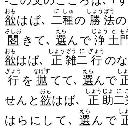
-この
文
の​こころ​は､ 
おも
に
しゅ
しょう
ぼう
欲
は​ば､
二
種
の
勝
法
の
さしお
えら
じょう
ど
も
閣
き​て､
選
ん​で
浄
土
おも
しょう
ぞう
に
ぎょう
欲
は​ば､
正
雑
二
行
の​
ぎょう
なげす
えら
し
行
を
抛
て​て､
選
ん​で
おも
しょう
じょ
に
せん​と
欲
は​ば､
正
助
二
えら
し
はらにし​て､
選
ん​で