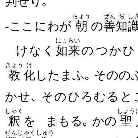
判
ぜ​り｡
ちょう
ぜん
ぢ
し
-ここ​に​わが
朝
の
善
知
にょらい
けなく
如来
の​つかひ
きょう
け
教
化
し​たまふ｡ その​の
かせ､ その​ひろむる​
しゃく
しょう
釈
を
まもる｡ かの
聖
せん
じゃく
しゅう