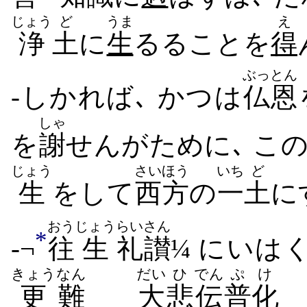
じょう
ど
うま
え
浄
土
に
生
るる​こと​を
得
ぶっとん
-しかれば､ かつは
仏恩
しゃ
を
謝
せ​んがために､ こ
じょう
さいほう
いち
ど
生
をして
西方
の
一
土
に
おう
じょう
らいさん
*
-¬
往
生
礼讃
¼ に​いはく
きょう
なん
だい
ひ
でん
ぷけ
更
難
大
悲
伝
普化