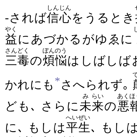
しんじん
-されば
信心
を​うる​とき
やく
益
に​あづかる​がゆゑに
さんどく
ぼんのう
三毒
の
煩悩
は​しばしば​
*
かれ​にも
さへ​られ​ず｡
み
らい
あくほ
ども､ さらに
未
来
の
悪
へいぜい
に､ もしは
平生
､ もし