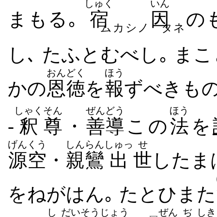
しゅく
いん
まもる｡
宿
因
の
ムカシノ
タネ
し､ たふとむ​べし｡ ま
おんどく
ほう
かの
恩徳
を
報
ず​べき​も
しゃく
そん
ぜんどう
ほう
-
釈
尊
・
善導
この
法
を
げんくう
しんらん
しゅっ
せ
源空
・
親鸞
出
世
し​たま
を​ねがは​ん｡ たとひ​また
し
だい
そう
じょう
ぜん
ぢ
しき