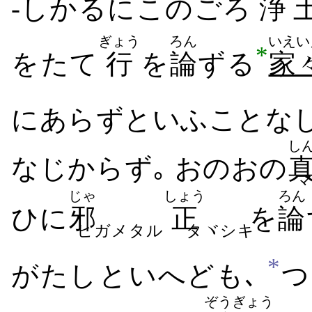
-しかるに​このごろ
浄
ぎょう
ろん
いえい
*
を​たて
行
を
論
ずる
家
に​あらず​といふ​こと​な
し
なじから​ず｡ おのおの
じゃ
しょう
ろん
ひに
邪
正
を
論
ヒガメタル
タヾシキ
*
がたし​と​いへども､
つ
ぞう
ぎょう