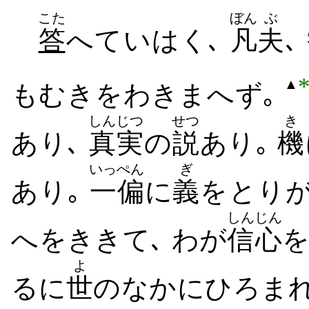
こた
ぼん
ぶ
答
へ​て​いはく､
凡
夫
､
▲
もむき​を​わきまへ​ず｡
しんじつ
せつ
き
あり､
真実
の
説
あり｡
機
いっぺん
ぎ
あり｡
一偏
に
義
を​とり
しんじん
へ​を​きき​て､ わが
信心
を
よ
るに
世
の​なか​に​ひろまれ