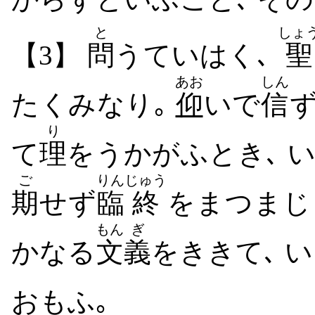
と
しょ
【3】
問
う​て​いはく､
聖
あお
しん
たくみなり｡
仰
いで
信
り
て
理
を​うかがふ​とき､ 
ご
りん
じゅう
期
せ​ず
臨
終
を​まつ​ま
もん
ぎ
かなる
文
義
を​きき​て､
おもふ｡