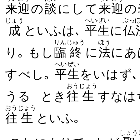
来迎
の
談
にして
来迎
の
じょう
へいぜい
ぶっ
成
といふは､
平生
に
仏
りん
じゅう
ほう
り｡ もし
臨
終
に
法
に​あ
へいぜい
す​べし｡
平生
を​いは​ず
おう
じょう
うる
とき
往
生
すなは
おう
じょう
往
生
といふ｡
しょう