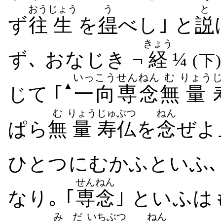
おう
じょう
う
と
ず
往
生
を
得
べし｣ と
説
きょう
ず､ おなじき ¬
経
¼
(下)
いっこう
せんねん
む
りょう
▲
じ​て ｢
一向
専念
無
量
む
りょう
じゅ
ぶつ
ねん
ぱら
無
量
寿
仏
を
念
ぜよ｣
ひとつ​に​むかふ​といふ､
せんねん
なり｡ ｢
専念
｣ といふは
みだ
いちぶつ
ねん