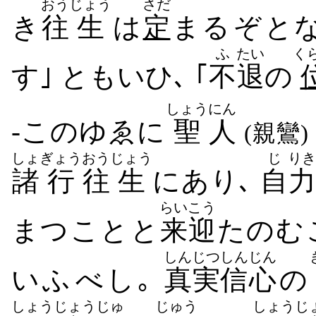
おう
じょう
さだ
き
往
生
は
定
まる​ぞ​とな
ふ
たい
く
す｣ とも​いひ､ ｢
不
退
の
しょう
にん
-この​ゆゑに
聖
人
(親鸞)
しょ
ぎょう
おう
じょう
じ
りき
諸
行
往
生
に​あり､
自
力
らいこう
まつ​こと​と
来迎
たのむ​
しんじつ
しんじん
いふ​べし｡
真実
信心
の
しょうじょう
じゅ
じゅう
しょうじ