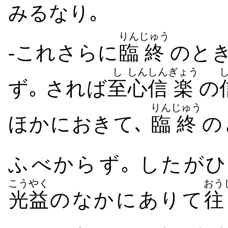
みる​なり｡
りん
じゅう
-これ​さらに
臨
終
の​と
し
しん
しん
ぎょう
ず｡ されば
至
心
信
楽
の
りん
じゅう
ほか​に​おき​て､
臨
終
の
ふ​べから​ず｡ したが
こうやく
おう
光益
の​なか​に​あり​て
往