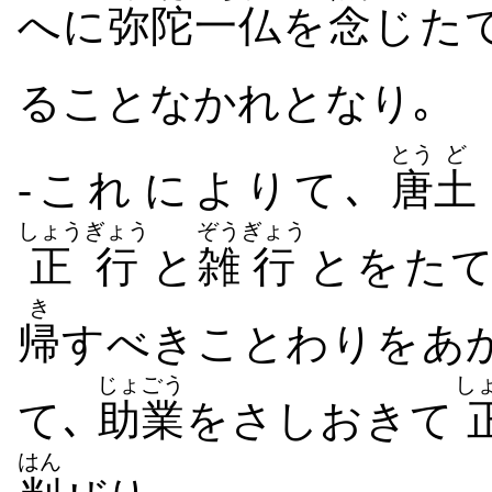
へに
弥陀
一仏
を
念
じ​た
る​こと​なかれ​となり｡
とう
ど
-これ​によりて､
唐
土
しょうぎょう
ぞう
ぎょう
正行
と
雑
行
と​を​たて
き
帰
す​べき​ことわり​を​あ
じょごう
し
て､
助業
を​さしおき​て
はん