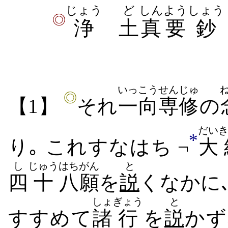
じょう
ど
しんよう
しょう
◎
浄
土
真要
鈔
いっこう
せんじゅ
◎
【1】
それ
一向
専修
の
だい
*
り｡ これ​すなはち ¬
大
し
じゅう
はち
がん
と
四
十
八
願
を
説
く​なか​に
しょ
ぎょう
と
すすめ​て
諸
行
を
説
か​ず