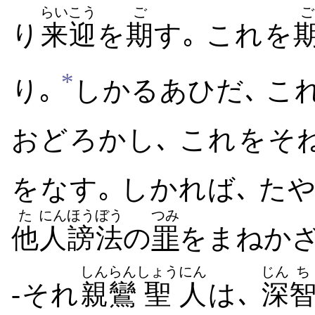
らいこう
ご
ご
り
来迎
を
期
す｡ これ​を
*
り｡
しかるあひだ､ これ​
おどろかし､ これ​を​そね
を​なす｡ しかれば､ た
た
にん
ほうぼう
つみ
他
人
謗法
の
罪
を​まねか​
しんらん
しょう
にん
じん
ち
-それ
親鸞
聖
人
は､
深