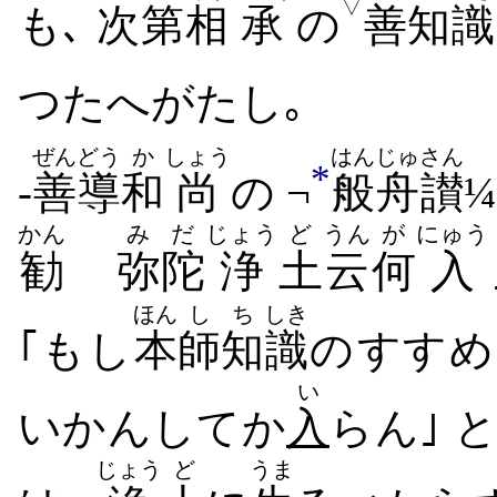
▽
も､
次
第
相
承
の
善
知
識
つたへがたし｡
ぜんどう
か
しょう
はんじゅ
さん
*
-
善導
和
尚
の ¬
般舟
讃
¼
かん
みだ
じょう
ど
うん
が
にゅう
勧
弥陀
浄
土
云
何
入
ほん
し
ち
しき
｢もし
本
師
知
識
の​すすめ
い
いかん​して​か
入
ら​ん｣ 
じょう
ど
うま