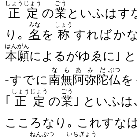
しょうじょう
ごう
正定
の
業
といふは​す
みな
しょう
り｡
名
を
称
すれば​か
ほんがん
本願
に​よる​がゆゑに｣ 
なも
あ
みだ
ぶつ
-すでに
南無
阿
弥陀
仏
を
しょうじょう
ごう
｢
正定
の
業
｣ といふは
こころ​なり｡ これ​すな
ねんぶつ
いち
ぎょう