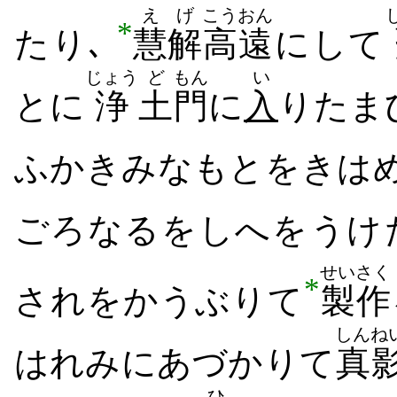
えげ
こうおん
*
たり
､
慧解
高遠
にして
じょう
ど
もん
い
とに
浄
土
門
に
入
り​たま
ふかき​みなもと​を​きは
ごろなる​をしへ​を​うけ​
せいさく
*
され​を​かうぶり​て
製作
しんね
はれみ​に​あづかり​て
真
ひ