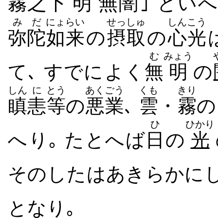
霧
之
下
明
無
闇
｣ といへ
みだ
にょらい
せっしゅ
しんこう
弥陀
如来
の
摂取
の
心光
む
みょう
て､ すでに​よく
無
明
の
しん
に
とう
あくごう
くも
きり
瞋
恚
等
の
悪業
､
雲
・
霧
の
ひ
ひかり
へ​り｡ たとへば
日
の
光
その​した​は​あきらかに​し
となり｡