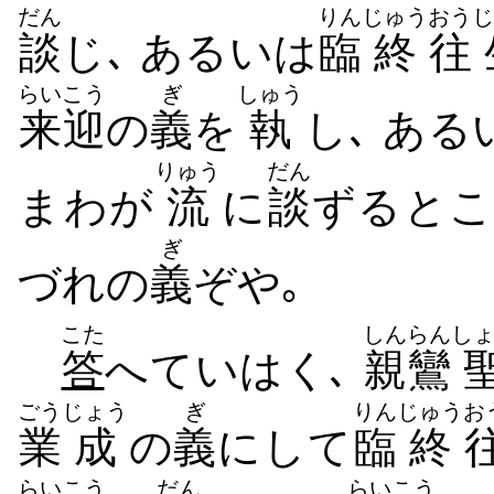
だん
りん
じゅう
おう
じ
談
じ､ あるいは
臨
終
往
らいこう
ぎ
しゅう
来迎
の
義
を
執
し､ ある
りゅう
だん
ま​わが
流
に
談
ずる​とこ
ぎ
づれ​の
義
ぞや｡
こた
しんらん
し
答
へ​て​いはく､
親鸞
ごう
じょう
ぎ
りん
じゅう
お
業
成
の
義
にして
臨
終
らいこう
だん
らいこう