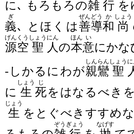
に､ もろもろ​の
雑
行
を
ぎ
ぜんどう
か
しょう
義
､ とほく​は
善導
和
尚
げんくう
しょう
にん
ほん
い
源空
聖
人
の
本
意
に​かな
しんらん
しょう
に
-しかるに​わが
親鸞
聖
しょう
じ
に
生
死
を​はなる​べき​
じょう
生
を​とぐ​べき​すすめ​
ぞう
ぎょう
なげす
ろもろ​の
雑
行
を
抛
て​