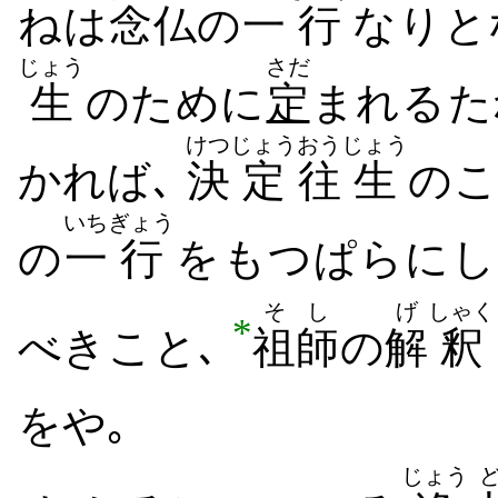
ね​は
念仏
の
一
行
なり​
じょう
さだ
生
のために
定
まれ​る​た
けつ
じょう
おう
じょう
かれば､
決
定
往
生
の​
いち
ぎょう
の
一
行
を​もつぱらに​
そし
げ
しゃく
*
べき​こと､
祖師
の
解
釈
を​や｡
じょう