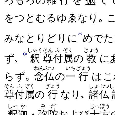
を​つとむる​ゆゑなり｡ 
*
みな​とりどりに
めでた
しゃく
そん
ふ
ぞく
きょう
*
ず､
釈
尊
付
属
の
教
に
ねんぶつ
いち
ぎょう
らず｡
念仏
の
一
行
は​
そん
ふ
ぞく
ぎょう
しょぶつ
し
尊
付
属
の
行
なり､
諸仏
しゃ
か
みだ
じっぽう
-
釈
迦
・
弥陀
および
十方