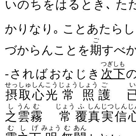
いのち​をはる​とき､ ただ
かり​なり｡ こと​あたら
ご
づから​ん​こと​を
期
す​べ
つぎしも
-されば​おなじき
次下
せっしゅ
しんこう
じょう
しょう
ご
い
摂取
心光
常
照
護
し
うん
む
じょう
ふ
しんじつ
しんじ
之
雲
霧
常
覆
真実
信
む
し
げ
みょう
む
あん