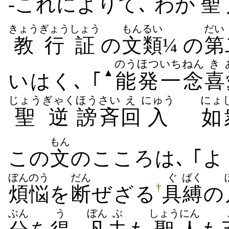
-これ​によりて､ わが
聖
きょうぎょう
しょう
もんるい
だい
教行
証
の
文類
¼ の
第
のうほつ
いちねん
き
▲
いはく､ ｢
能発
一念
喜
じょう
ぎゃく
ほう
さい
え
にゅう
にょ
聖
逆
謗
斉
回
入
如
もん
この
文
の​こころ​は､ ｢
ぼんのう
だん
ぐ
ばく
†
煩悩
を
断
ぜ​ざる
具
縛
の
ぶん
う
ぼん
ぶ
しょう
にん