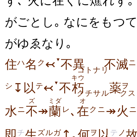
ず､
火
に
在
くに
燋
れず
がごとし｡ なにをもつ
がゆゑなり｡
▼
住
名
↢
不異
不滅
ハ
ク
ニ
コトナリ
キウ
▼
↧以
↢
不
朽
薬
シ
テ
ヲ
クチサル
クス
ズ
ミダ
オ
水
不
↠
蘭
､
在
↠火
ニ
レ
クニ
即
生
↥｡何
以
チ
ズルガ
ヲ
テ
ノ