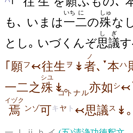
^
｢
往
生
を
願
ふもの､
いち
に
しゅ
も､ いまは
一
二
の
殊
なし
しぎ
とし
｡ いづくんぞ
思議
す
ノ
▼
｢願
↢往生
↡
者
､
本
フ
ヲ
ハ
シユ
一二之
殊
↡｡
亦如
↢
シ
コトナル
イヅク
焉
可
↢思議
↡｡
ンゾ
キ
ヤ
ト
ス
一 Ⅰ ⅱ ｂ イ
(五)
清浄功徳釈文