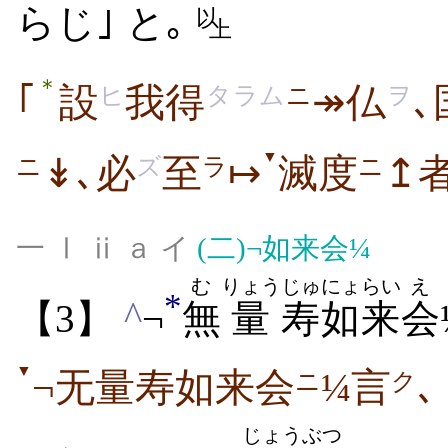
らじ｣ と｡
以
上
＊
｢
設
我得
↠仏
､
ヒ
タラム
ニ
ヲ
▼
↡､必
至
↦
滅度
↥者
ニ
ズ
ラ
ニ
一 Ⅰ ⅱ ａ イ
(二)
¬如来会¼
む
りょう
じゅ
にょらい
え
*
^
【3】
¬
無
量
寿
如来
会
▼
¬无量寿如来会
¼言
､
ニ
ク
じょう
ぶつ