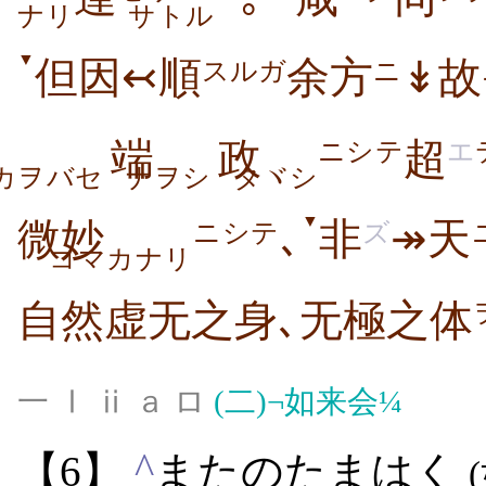
ナリ
サトル
▼
但因↢順
余方
↡故
スルガ
ニ
端
政
超
ニシテ
エ
カヲバセ
ナヲシ
タヾシ
▼
微妙
､
非
↠天
ニシテ
ズ
コマカナリ
自然虚无之身､无極之体
一 Ⅰ ⅱ ａ ロ
(二)
¬如来会¼
^
【6】
またのたまはく