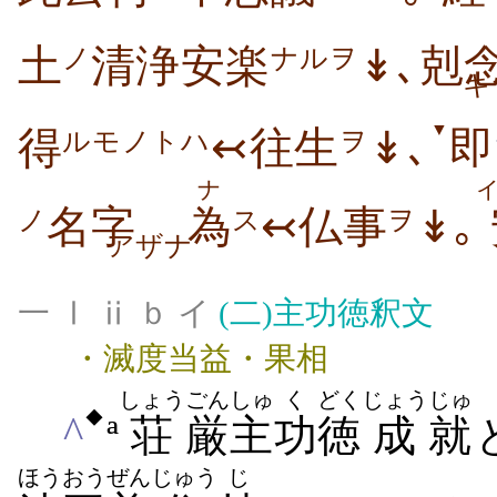
土
清浄安楽
↡､剋
ノ
ナルヲ
▼
得
↢往生
↡､
即
ルモノトハ
ヲ
ナ
名字
為
↢仏事
↡｡
ノ
ス
ヲ
アザナ
一 Ⅰ ⅱ ｂ イ
(二)
主功徳釈文
・滅度当益・果相
しょう
ごん
しゅ
く
どく
じょう
じゅ
◆
^
ª
荘
厳
主
功
徳
成
就
ほうおう
ぜん
じゅう
じ