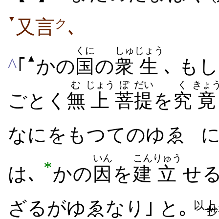
▼
又言
､
ク
くに
しゅ
じょう
▲
^
｢
かの
国
の
衆
生
､ も
む
じょう
ぼ
だい
く
きょ
ごとく
無
上
菩
提
を
究
竟
なにをもつてのゆゑ
に
いん
こん
りゅう
*
は､
かの
因
を
建
立
せ
ざるがゆゑなり｣ と｡
以上
抄