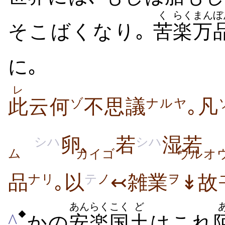
く
らく
まんぼ
そこばくなり｡
苦
楽
万
に｡
レ
此
云何
不思議
｡凡
ゾ
ナルヤ
卵､
若
湿若
シハ
シハ
ム
カイゴ
ウル
品
｡以
↢雑業
↡故
ナリ
テ
ノ
ヲ
あんらく
こく
ど
◆
^
かの
安楽
国
土
はこれ