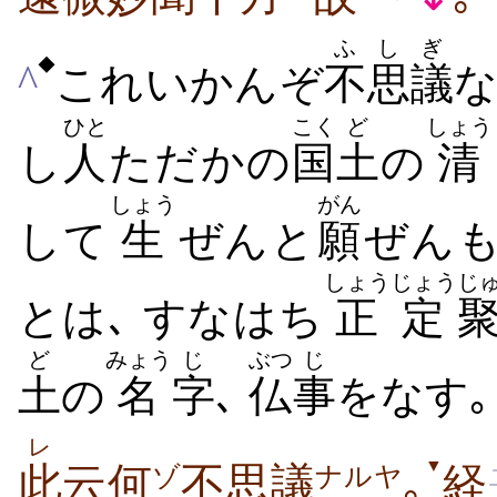
ふ
しぎ
◆
^
これいかんぞ
不
思議
な
ひと
こく
ど
しょう
し
人
ただかの
国
土
の
清
しょう
がん
して
生
ぜんと
願
ぜんも
しょうじょう
じ
とは
､ すなはち
正定
ど
みょう
じ
ぶつ
じ
土
の
名
字
､
仏
事
をなす｡
レ
▼
此
云何
不思議
｡
経
ゾ
ナルヤ