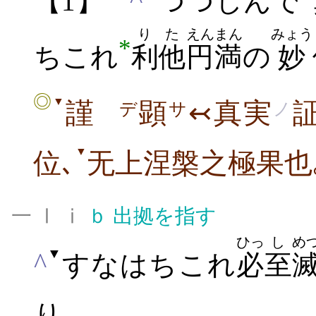
【1】
つつしんで
りた
えんまん
みょう
*
ちこれ
利他
円満
の
妙
◎
▼
謹
顕
↢真実
デ
サ
ノ
▼
位､
无上涅槃之極果也
一 Ⅰ ⅰ
ｂ
出拠を指す
ひっ
し
め
▼
^
すなはちこれ
必
至
り｡