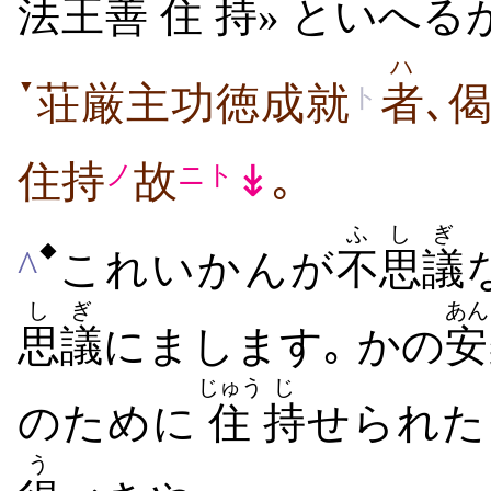
法王
善
住
持
» といへる
ハ
▼
荘厳主功徳成就
者
､
ト
住持
故
↡
｡
ノ
ニト
ふ
しぎ
◆
^
これいかんが
不
思議
しぎ
あん
思議
にまします｡ かの
安
じゅう
じ
のために
住
持
せられた
う