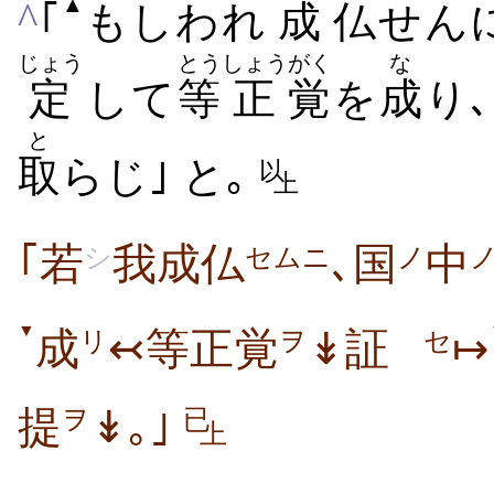
▲
^
｢
もしわれ
成
仏
せん
じょう
とう
しょう
がく
な
定
して
等
正
覚
を
成
り
と
取
らじ｣ と｡
以
上
｢若
我成仏
､国
中
シ
セムニ
ノ
▼
成
↢等正覚
↡証
↦
リ
ヲ
セ
提
↡｡｣
ヲ
已
上