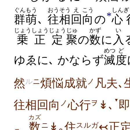
ぐんもう
おうそう
え
こう
しん
ぎ
*
群萌
､
往相
回
向
の
心
じょう
しょうじょう
じゅ
かず
い
乗
正定
聚
の
数
に
入
めつ
ど
ゆゑに､ かならず
滅
度
然
煩悩成就
凡夫､
ル
ニ
ノ
▼
往相回向
心行
↡､
ノ
ヲ
カズ
数
↡｡住
↢正
ニ
スルガ