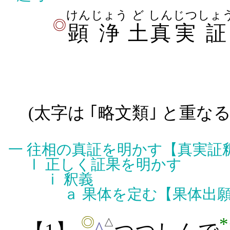
けん
じょう
ど
しんじつ
しょ
◎
顕
浄
土
真実
証
(
太字
は ｢略文類｣ と重な
一
往相の真証を明かす【真実証
Ⅰ
正しく証果を明かす
ⅰ
釈義
ａ
果体を定む【果体出
*
◎
△
^