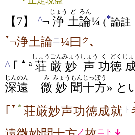
・正定現益
じょう
ど
ろん
*
^
【7】
¬
浄
土
論
¼
(
論註
▼
¬浄土論
¼曰
､
ニ
ク
しょう
ごん
みょうしょう
く
どく
じょ
▲
^
｢
ª
荘
厳
妙声
功
徳
じんのん
み
みょう
もん
じっぽう
深遠
微
妙
聞
十方
» 
＊
▼
｢
荘厳妙声功徳成就
ト
遠微妙聞十方
故
↡
｡
ノ
ニト