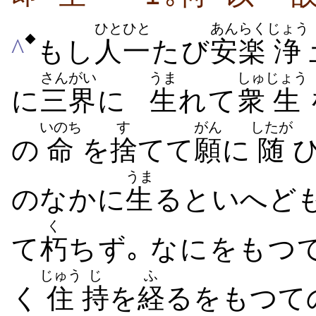
ひと
ひと
あんらく
じょう
◆
^
もし
人
一
たび
安楽
浄
さんがい
うま
しゅ
じょう
に
三界
に
生
れて
衆
生
いのち
す
がん
したが
の
命
を
捨
てて
願
に
随
うま
のなかに
生
るといへど
く
て
朽
ちず
｡ なにをもつ
じゅう
じ
ふ
く
住
持
を
経
るをもつて