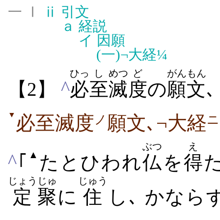
一 Ⅰ
ⅱ
引文
ａ
経説
イ
因願
(一)
¬大経¼
ひっ
し
めつ
ど
がんもん
^
【2】
必
至
滅
度
の
願文
､
▼
必至滅度
願文､¬大経
ノ
ニ
ぶつ
え
▲
^
｢
たとひわれ
仏
を
得
じょう
じゅ
じゅう
定
聚
に
住
し､ かなら