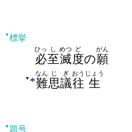
▼
標挙
ひっ
し
めつ
ど
がん
必
至
滅
度
の
願
なん
じぎ
おう
じょう
*
▼
難
思議
往
生
▼
題号