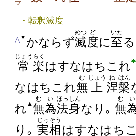
ラ
・転釈滅度
めつ
ど
いた
▼
^
かならず
滅
度
に
至
る
じょう
らく
常
楽
はすなはちこれ
む
じょう
ね
はん
なはちこれ
無
上
涅
槃
むい
ほっしん
むい
▲
れ
無為
法身
なり｡
無
じっそう
り｡
実相
はすなはち