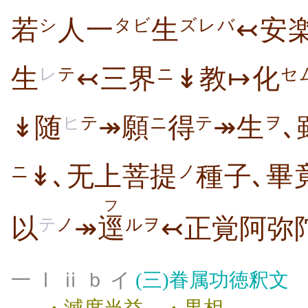
若
人一
生
↢安
シ
タビ
ズレバ
生
↢三界
↡教↦化
レ
テ
ニ
セ
↡随
↠願
得
↠生
､
ヒ
テ
ニ
テ
ヲ
↡､无上菩提
種子､畢
ニ
ノ
フ
以
↠
逕
↢正覚阿弥
テ
ノ
ルヲ
一 Ⅰ ⅱ ｂ イ
(三)
眷属功徳釈文