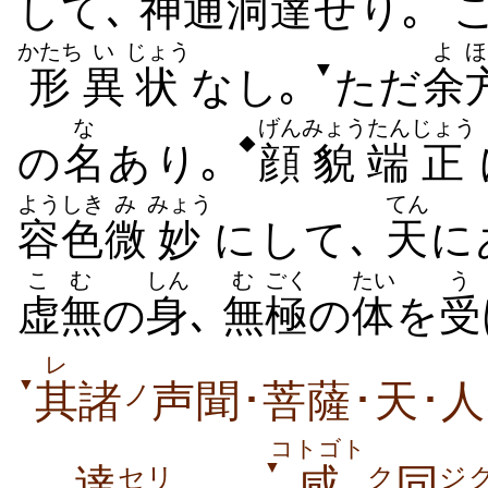
して､
神通
洞達
せり｡
かたち
い
じょう
よ
ほ
▼
形
異
状
なし｡
ただ
余
な
げん
みょう
たん
じょう
◆
の
名
あり｡
顔
貌
端
正
ようしき
み
みょう
てん
容色
微
妙
にして､
天
に
こむ
しん
む
ごく
たい
う
虚無
の
身
､
無
極
の
体
を
受
レ
▼
其
諸
声聞･菩薩･天･人
ノ
コトゴト
▼
達
｡
咸
同
セリ
ク
ジ