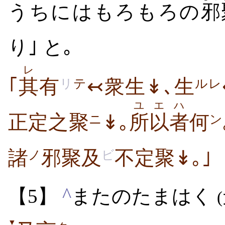
うちにはもろもろの
邪
り
｣ と｡
レ
｢
其
有
↢衆生↡､生
リ
テ
ルレ
ユエ
ハ
正定之聚
↡｡
所以
者
何
ニ
ン
諸
邪聚及
不定聚↡｡｣
ノ
ビ
^
【5】
またのたまはく
▼