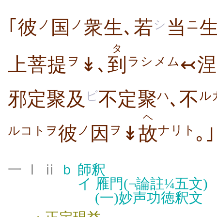
｢彼
国
衆生､若
当
ノ
ノ
シ
ニ
タ
上菩提
↡､
到
↢
ヲ
ラシメム
邪定聚及
不定聚
､不
ビ
ハ
ル
ヘ
彼
因
↡
故
｡
ノ
ヲ
ナリト
ルコトヲ
一 Ⅰ ⅱ
ｂ
師釈
イ
雁門(¬論註¼五文)
(一)
妙声功徳釈文