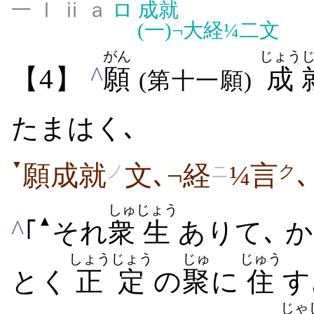
一 Ⅰ ⅱ ａ
ロ
成就
(一)
¬大経¼二文
がん
じょう
^
【4】
願
成
(第十一願)
たまはく､
▼
願成就
文､¬経
¼言
､
ノ
ニ
ク
しゅ
じょう
▲
^
｢
それ
衆
生
ありて､
か
しょうじょう
じゅ
じゅう
とく
正定
の
聚
に
住
す
じゃ