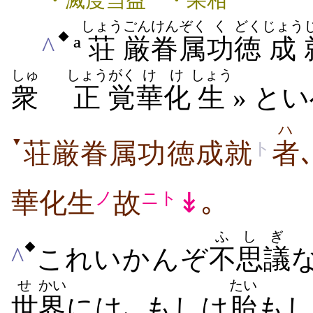
・滅度当益 ・果相
しょう
ごん
けんぞく
く
どく
じょう
◆
^
ª
荘
厳
眷属
功
徳
成
しゅ
しょう
がく
け
け
しょう
衆
正
覚
華
化
生
» と
ハ
▼
荘厳眷属功徳成就
者
ト
華化生
故
↡
｡
ノ
ニト
ふ
しぎ
◆
^
これいかんぞ
不
思議
せ
かい
たい
世
界
には､ もしは
胎
も