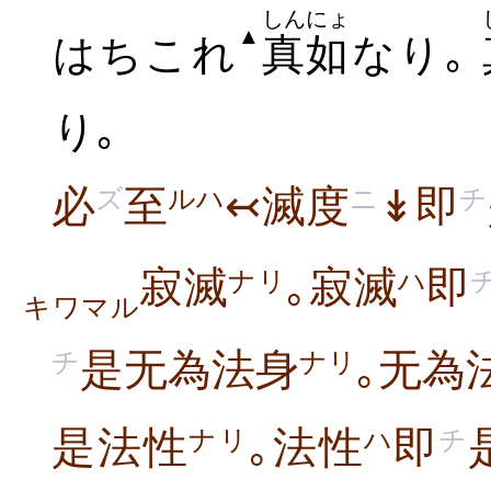
しんにょ
▲
はちこれ
真如
なり｡
り｡
必
至
↢滅度
↡即
ズ
ルハ
ニ
チ
寂滅
｡寂滅
即
ナリ
ハ
キワマル
是无為法身
｡无為
チ
ナリ
是法性
｡法性
即
ナリ
ハ
チ