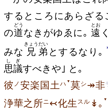
するところにあらざる
どう
とお
の
道
なきがゆゑに｡
遠
きょう
だい
みな
兄
弟
とするなり｡
しぎ
思議
すべきや｣ と｡
▼
彼
安楽国土
莫
↠非
ノ
ハ
シ
▼
浄華之所
↢化生
↡｡
ニ
スル