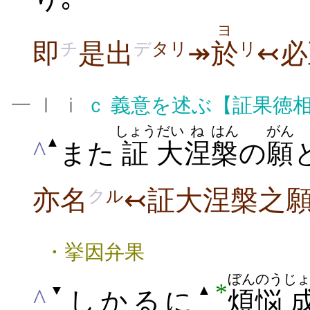
ヨ
即
是出
↠
於
↢必
チ
デ
タリ
リ
一 Ⅰ ⅰ
ｃ
義意を述ぶ【証果徳
しょう
だい
ね
はん
がん
▲
^
また
証
大
涅
槃
の
願
亦名
↢証大涅槃之
ク
ル
・挙因弁果
ぼんのう
じ
*
▼
▲
^
しかるに
煩悩