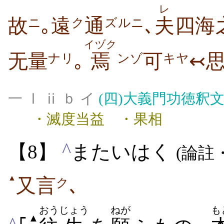
レ
故
｡遠
通
､
夫
四海
ニ
ク
ズルニ
イヅク
无量
｡
焉
可
↢
ナリ
ンゾ
キヤ
一 Ⅰ ⅱ ｂ イ
(四)
大義門功徳釈
・滅度当益 ・果相
^
【8】
またいはく
(論註
▲
又言
､
ク
おう
じょう
ねが
も
▲