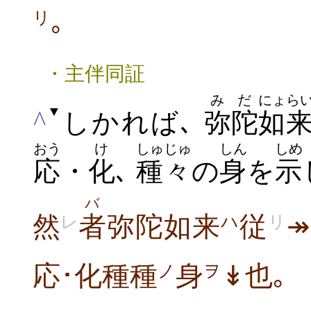
｡
リ
・主伴同証
みだ
にょら
▼
^
しかれば､
弥陀
如
おう
け
しゅじゅ
しん
しめ
応
・
化
､
種々
の
身
を
示
バ
然
者
弥陀如来
従
レ
ハ
リ
応･化種種
身
↡也｡
ノ
ヲ