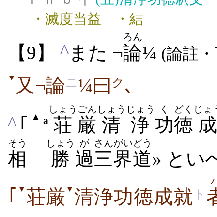
・滅度当益 ・結
ろん
^
【9】
また ¬
論
¼
(論註・
▼
又¬論
¼曰
､
ニ
ク
しょう
ごん
しょうじょう
く
どく
じょ
▲
^
｢
ª
荘
厳
清浄
功
徳
そう
しょう
が
さんがい
どう
相
勝
過
三界
道
» と
▼
▼
｢
荘厳
清浄功徳成就
ト