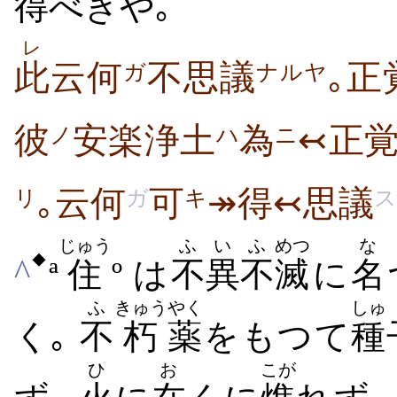
得
べきや｡
レ
此
云何
不思議
｡正
ガ
ナルヤ
彼
安楽浄土
為
↢正
ノ
ハ
ニ
｡云何
可
↠得↢思議
ガ
キ
ス
リ
じゅう
ふい
ふ
めつ
な
◆
^
ª
住
º は
不異
不
滅
に
名
ふ
きゅう
やく
しゅ
く｡
不
朽
薬
をもつて
種
ひ
お
こが