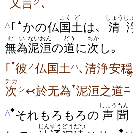
又言
､
ク
こく
ど
しょうじ
▲
^
｢
かの仏
国
土
は､
清
むい
ない
おん
どう
ちか
無為
泥
洹
の
道
に
次
し｡
▼
｢
彼
仏国土
､清浄安穏
ノ
ハ
チカ
▼
次
↢於无為
泥洹之道
シ
ニ
しょう
もん
◆
^
それもろもろの
声
聞
じんずう
どうだつ
◆