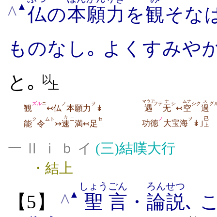
▲
^
仏
の
本願
力
を
観
そな
ものなし｡ よくすみや
と｡
以
上
マウア
ナ
ムナ
ス
ズル
ニ
ノ
ヲ
フテ
シ
シク
グ
観
↢仏
本願力
↡
遇
无
↢
空
過
カ
ノ
ヲ
已
ク
ムト
ニ
セ
功徳
大宝海
↡｣
能
令
↣
速
満↢足
上
一 Ⅱ ⅰ ｂ イ
(三)
結嘆大行
・結上
しょう
ごん
ろんせつ
▲
^
【5】
聖
言
・
論説
､ 