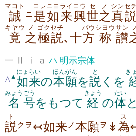
マコト
コレ
ニヨ
ライ
コウ
セ
ノ
シン
セ
誠
是
如
来
興
世
之
真
ニ
キヤウ
ノ
ゴク
セチ
パウ
シヨウ
サン
竟
之
極
説
､十
方
称
讃
一 Ⅱ ⅰ ａ
ハ
明示宗体
にょらい
ほんがん
と
き
▲
^
如来
の
本願
を
説
くを
みょう
ごう
きょう
たい
名
号
をもつて
経
の
体
ト
ス
説
↢如来
本願
↡
為
クヲ
ノ
ヲ