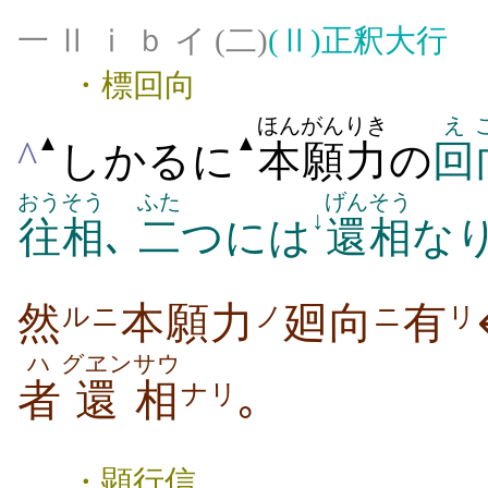
一 Ⅱ ⅰ ｂ イ (二)
(Ⅱ)
正釈大行
・標回向
ほんがん
りき
え
▲
▲
^
しかるに
本願
力
の
回
おうそう
ふた
げんそう
↓
往相
､
二
つには
還相
なり
然
本願力
廻向
有
ルニ
ノ
ニ
リ
ハ
グヱン
サウ
者
還
相
｡
ナリ
・顕行信