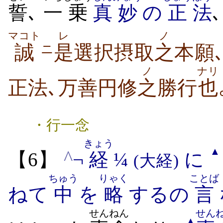
誓
､
一
乗
真
妙
の
正
法
マコト
レ
ノ
誠
是
選択摂取
之
本願
ニ
ノ
ナリ
正法､万善円修
之
勝行
也
・行一念
きょう
▲
^
【6】
¬
経
¼
に
(大経)
ちゅう
りゃく
ことば
ねて
中
を
略
するの
言
せんねん
せん
▲