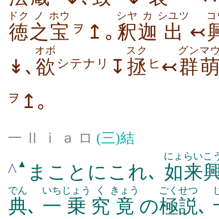
ドク
ノ
ホウ
シヤ
カ
シユツ
コ
徳
之
宝
↥｡
釈
迦
出
↢
ヲ
オボ
スク
グン
マ
↡､
欲
↧
拯
↢
群
シテナリ
ヒ
↥｡
ヲ
一 Ⅱ ⅰ ａ ロ
(三)
結
にょらい
こ
▲
^
まことにこれ､
如来
でん
いち
じょう
く
きょう
ごくせつ
典
､
一
乗
究
竟
の
極説
､