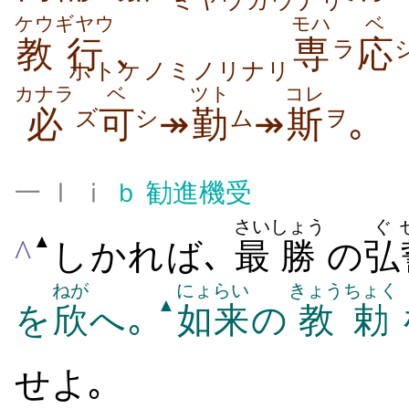
ミヤウガウナリ
ケウ
ギヤウ
モハ
ベ
教
行
､
専
応
ラ
ホトケノミノリナリ
カナラ
ベ
ツト
コレ
必
可
↠
勤
↠
斯
｡
ズ
シ
ム
ヲ
一 Ⅰ ⅰ
ｂ
勧進機受
さい
しょう
ぐ
▲
^
しかれば､
最
勝
の
弘
ねが
にょらい
きょうちょく
▲
を
欣
へ｡
如来
の
教勅
せよ｡