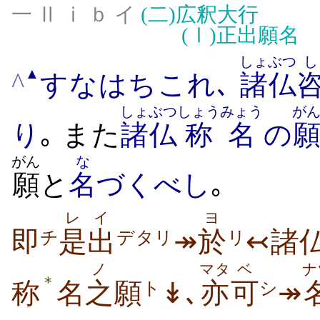
一 Ⅱ ⅰ ｂ イ
(二)
広釈大行
(Ⅰ)
正出願名
しょぶつ
し
▲
^
すなはちこれ､
諸仏
しょぶつ
しょうみょう
が
り
｡ また
諸仏
称名
の
がん
な
願
と
名
づくべし
｡
レ
イ
ヨ
即
是
出
↠
於
↢諸
チ
デタリ
リ
ノ
マタ
ベ
ナ
＊
称
名
之
願
↡､
亦
可
↠
ト
シ