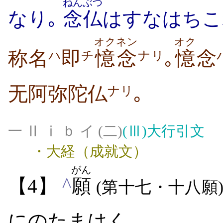
ねんぶつ
なり｡
念仏
はすなはちこ
オク
ネン
オク
称名
即
憶
念
｡
憶
念
ハ
チ
ナリ
无阿弥陀仏
｡
ナリ
一 Ⅱ ⅰ ｂ イ (二)
(Ⅲ)
大行引文
・大経（成就文）
がん
^
【4】
願
(第十七・十八願
にのたまはく､