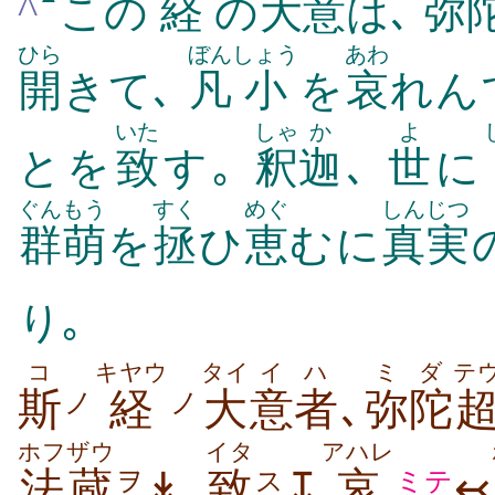
^
この
経
の
大
意
は､
弥
ひら
ぼん
しょう
あわ
開
きて､
凡
小
を
哀
れん
いた
しゃ
か
よ
とを
致
す｡
釈
迦
､
世
に
ぐんもう
すく
めぐ
しんじつ
群萌
を
拯
ひ
恵
むに
真実
り｡
コ
キヤウ
タイ
イ
ハ
ミ
ダ
テ
斯
経
大
意
者
､
弥
陀
ノ
ノ
ホフ
ザウ
イタ
アハレ
法
蔵
↡､
致
↧
哀
↢
ヲ
ス
ミテ