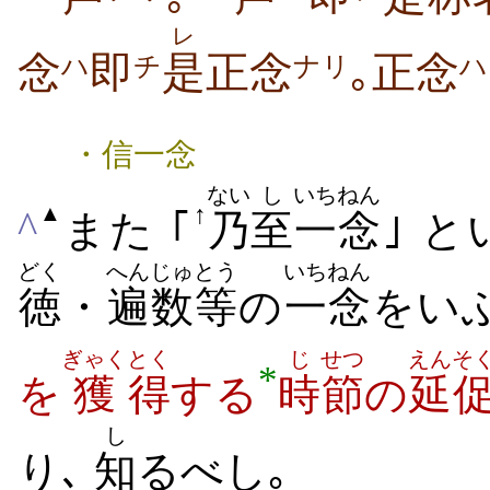
レ
念
即
是
正念
｡正念
ハ
チ
ナリ
ハ
・信一念
ない
し
いちねん
↑
▲
^
また ｢
乃
至
一念
｣ 
どく
へんじゅ
とう
いちねん
徳
・
遍数
等
の
一念
をい
ぎゃく
とく
じ
せつ
えんそ
*
を
獲
得
する
時
節
の
延
し
り
､
知
るべし｡