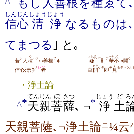
^
もし
人
善根
を
種
ゑて
しんじん
しょうじょう
信心
清浄
なるものは
てまつる
｣ と｡
ウ
ウタガ
ハナ
ズ
シ
ヘテ
ヲ
ヘバ
チ
ケ
若
人
種
↢善根
↡
疑
則
華
不
↠開
バ
ヒラ
ミ
ナ
レ
ケテ
チ
タテマツル
信心清浄
者
華
開
即
見
・浄土論
てんじん
ぼ
さつ
じょう
ど
ろ
*
*
^
天親
菩
薩
､ ¬
浄
土
天親菩薩､¬浄土論
¼云
ニ