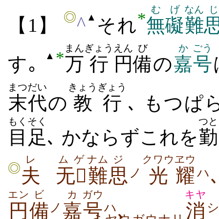
むげ
なん
じ
*
◎
▲
^
【1】
それ
無礙
難
まん
ぎょう
えん
び
か
ごう
*
▲
す｡
万
行
円
備
の
嘉
号
まつだい
きょうぎょう
末代
の
教行
､ もつぱ
もくそく
つと
目足
､ かならずこれを
勤
レ
ムゲ
ナム
ジ
クワウ
ヱウ
◎
夫
无
難
思
光
耀
ノ
ハ
エン
ビ
カ
ガウ
キヤ
円
備
嘉
号
､
消
ノ
ハ