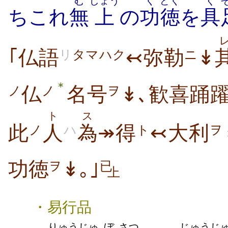
む
じょう
く
どく
ぐ
ちこれ
無
上
の
功
徳
を
具
｢仏語
↢弥勒
↡
リ
タマハク
ニ
＊
仏
名号
↡､歓喜踊
ノ
ノ
ヲ
ト
ス
此
人
為
↠得
↢大利
ノ
ハ
ト
ヲ
功徳
↡｡｣
ヲ
已
上
・易行品
りゅう
じゅ
ぼ
さつ
じゅうじ