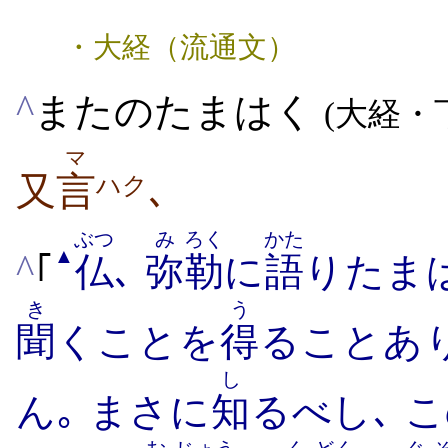
・大経（流通文）
^
またのたまはく
(大経・
マ
又
言
､
ハク
ぶつ
み
ろく
かた
▲
^
｢
仏
､
弥
勒
に
語
りたまは
き
う
聞
くことを
得
ることあ
し
ん｡ まさに
知
るべし､ 