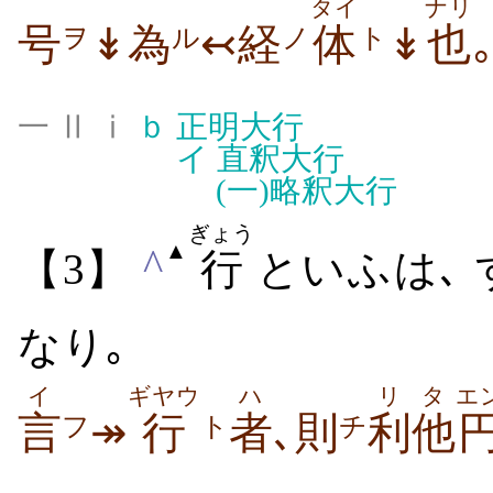
タイ
ナリ
号
↡為
↢経
体
↡
也
ヲ
ル
ノ
ト
一 Ⅱ ⅰ
ｂ
正明大行
イ
直釈大行
(一)
略釈大行
ぎょう
▲
^
【3】
行
といふは､
なり｡
イ
ギヤウ
ハ
リタ
エ
言
↠
行
者
､則
利他
フ
ト
チ