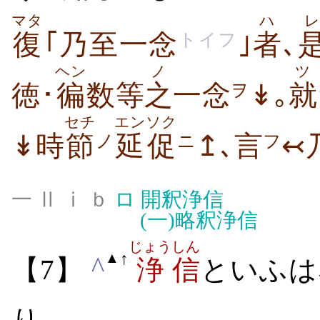
マタ
ハ
レ
復
｢乃至一念
｣
者
､
トイフ
ヘン
ノ
ツ
徳･
徧
数等
之
一念
↡｡
就
ヲ
セチ
エン
ソク
↡時
節
延
促
↥､言
↢
ノ
ニ
フ
一 Ⅱ ⅰ ｂ
ロ
開釈浄信
(一)
略釈浄信
じょう
しん
↑
▲
^
【7】
浄
信
といふは
り｡