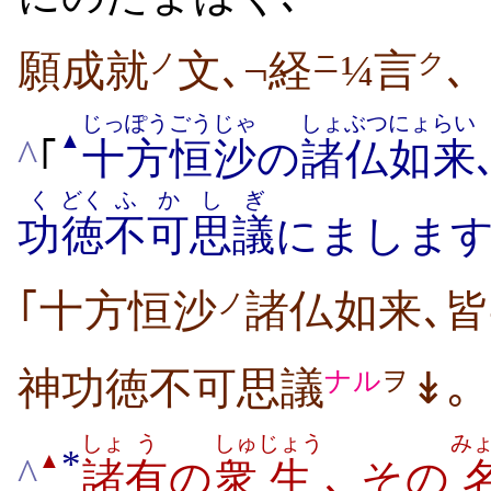
願成就
文､¬経
¼言
､
ノ
ニ
ク
じっぽう
ごうじゃ
しょぶつ
にょらい
▲
^
｢
十方
恒沙
の
諸仏
如来
く
どく
ふか
しぎ
功
徳
不可
思議
にましま
｢十方恒沙
諸仏如来､
ノ
神功徳不可思議
↡｡
ナル
ヲ
しょ
う
しゅ
じょう
み
*
▲
^
諸
有
の
衆
生
､ その