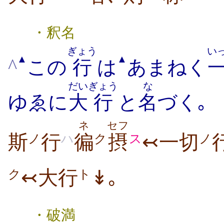
・釈名
ぎょう
い
▲
▲
^
この
行
は
あまねく
だい
ぎょう
な
ゆゑに
大
行
と
名
づく｡
ネ
セフ
斯
行
徧
摂
↢一切
ノ
ハ
ク
ス
ノ
↢大行
↡｡
ク
ト
・破満