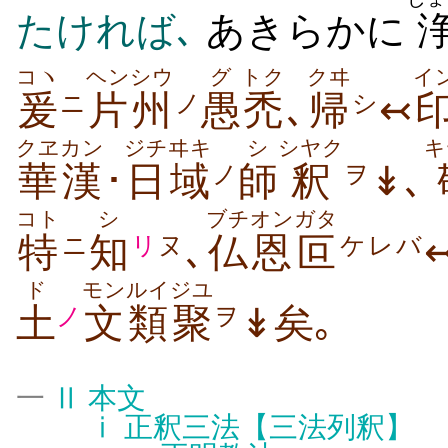
たければ､
あきらかに
コヽ
ヘン
シウ
グ
トク
クヰ
イ
爰
片
州
愚
禿
､
帰
↢
ニ
ノ
シ
クヱ
カン
ジチ
ヰキ
シ
シヤク
キ
華
漢
･
日
域
師
釈
↡､
ノ
ヲ
コト
シ
ブチ
オン
ガタ
特
知
､
仏
恩
叵
ニ
リ
ヌ
ケレバ
ド
モン
ルイ
ジユ
土
文
類
聚
↡矣｡
ノ
ヲ
一
Ⅱ
本文
ⅰ
正釈三法【三法列釈】