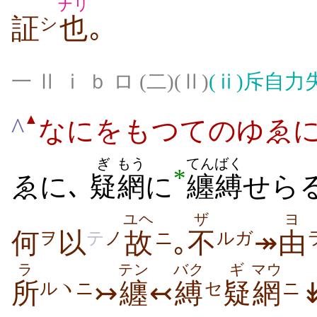
ナリ
証
也
｡
シ
一 Ⅱ ⅰ ｂ ロ (二)(Ⅱ)
(ⅱ)
斥自力
▲
^
なにをもつてのゆゑに
ぎ
もう
てんばく
*
ゑに､
疑
網
に
纏縛
せら
ユヘ
ザ
ヨ
何
以
故
｡
不
↠
由
ヲ
テ
ノ
ニ
ルガ
ラ
テン
バク
ギ
マウ
所
↣
纏
↢
縛
疑
網
ルヽニ
セ
ニ