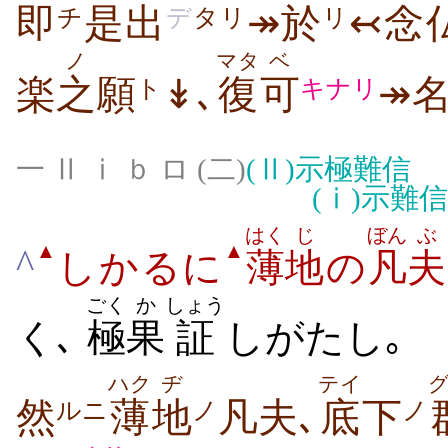
即
是
出
↠
於
↢念
チ
デ
タリ
リ
ノ
マタ
ベ
楽
之
願
↡､
復
可
↠
ト
キナリ
一 Ⅱ ⅰ ｂ ロ (二)
(Ⅱ)
示極難信
(ⅰ)
示難信
はく
じ
ぼん
ぶ
▲
▲
^
しかるに
薄
地
の
凡
夫
ごく
か
しょう
く､
極
果
証
しがたし｡
ハク
ヂ
テイ
然
薄
地
凡夫､
底
下
ルニ
ノ
ノ