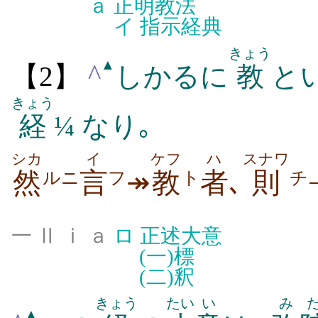
ａ
正明教法
イ
指示経典
きょう
▲
^
【2】
しかるに
教
とい
きょう
経
¼ なり｡
シカ
イ
ケフ
ハ
スナワ
然
言
↠
教
者
､
則
ルニ
フ
ト
チ
一 Ⅱ ⅰ ａ
ロ
正述大意
(一)
標
(二)
釈
きょう
たい
い
み
▲