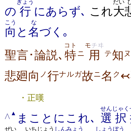
ぎょう
だい
の
行
にあらず､
これ
大
こう
な
向
と
名
づく｡
コト
モ
チヰ
聖言･論説､
特
用
知
ニ
テ
悲廻向
行
故
名
ノ
ナルガ
ニ
ク
・正嘆
せん
じゃく
▲
^
まことにこれ､
選
択
ぜい
いち
じょう
しん
みょう
しょう
ぼう