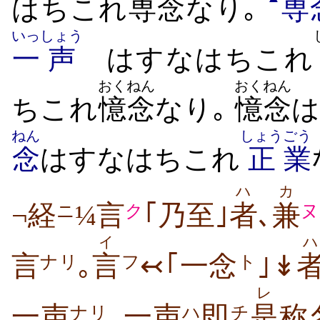
はちこれ
専念
なり｡
専
いっ
しょう
一
声
はすなはちこれ
おくねん
おくねん
ちこれ
憶念
なり｡
憶念
ねん
しょう
ごう
念
はすなはちこれ
正
業
ハ
カ
¬経
¼言
｢乃至｣
者
､
兼
ニ
ク
ヌ
イ
ハ
言
｡
言
↢｢一念
｣↡
ナリ
フ
ト
レ
一声
｡一声
即
是
称
ナリ
ハ
チ