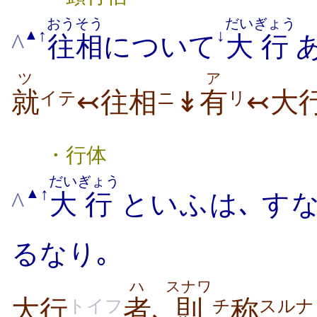
おうそう
だい
ぎょう
↑
↓
▲
^
往相
について
大
行
ツ
ア
就
↢往相
↡
有
↢大
イテ
ニ
リ
・行体
だい
ぎょう
↑
▲
^
大
行
といふは､ す
るなり｡
ハ
スナワ
大行
者
､
則
称
トイフ
チ
スルナ