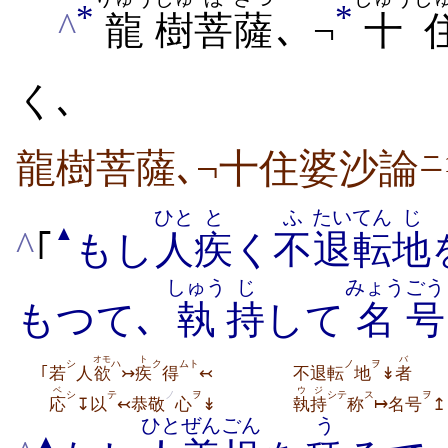
*
*
^
龍
樹
菩
薩
､ ¬
十
く､
龍樹菩薩､¬十住婆沙論
ニ
ひと
と
ふ
たいてん
じ
▲
^
｢
もし
人
疾
く
不
退転
地
しゅう
じ
みょう
ごう
もつて､
執
持
して
名
号
オモ
ト
バ
シ
ハ
ク
ムト
ノ
ヲ
｢若
人
欲
↣
疾
得
↢
不退転
地
↡
者
ベ
ウ
ジ
シ
テ
ノ
ヲ
シテ
ス
ヲ
応
↧以
↢恭敬
心
↡
執
持
称
↦名号
↥
ひと
ぜんごん
う
▲