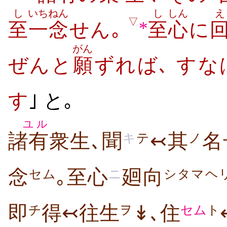
し
いちねん
し
しん
え
▽
*
至
一念
せん｡
至
心
に
がん
ぜんと
願
ずれば､ すな
す
｣ と｡
ユル
諸有
衆生､聞
↢其
名
キ
テ
ノ
念
｡至心
廻向
セム
ニ
シタマヘ
即
得↢往生
↡､住
チ
ヲ
セム
ト