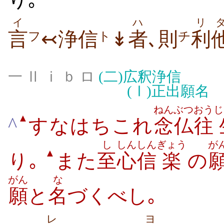
イ
ハ
リ
言
↢浄信
↡
者
､則
利
フ
ト
チ
一 Ⅱ ⅰ ｂ ロ
(二)
広釈浄信
(Ⅰ)
正出願名
ねんぶつ
おう
じ
▲
^
すなはちこれ
念仏
往
し
しん
しん
ぎょう
が
▲
り｡
また
至
心
信
楽
の
がん
な
願
と
名
づくべし｡
レ
ヨ