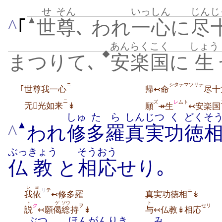
せ
そん
いっしん
じん
じ
▲
^
｢
世
尊
､ われ
一心
に
尽
あんらく
こく
しょう
◆
まつりて､
安楽
国
に
生
ニ
シタテマツリテ
｢世尊我一心
帰↢命
尽十
ニ
ズ
レ
ムト
无光如来
↡
願
↠生
↢安楽国
しゅ
たら
しんじつ
く
どく
そ
▲
^
われ
修
多羅
真実
功
徳
ぶっ
きょう
そうおう
仏
教
と
相応
せり｡
レ
ヨ
リ
テ
ニ
我
依
↢修多羅
真実功徳相
↡
ト
ゲ
ソウ
ト
ク
ヲ
セリ
説
↢願
偈
総
持
↡
与
↢仏教↡相応
ぶつ
ほんがん
りき
み