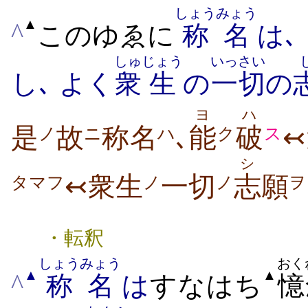
しょうみょう
▲
^
このゆゑに
称名
は､
しゅ
じょう
いっさい
し､ よく
衆
生
の
一切
の
ヨ
ハ
是
故
称名
､
能
破
ノ
ニ
ハ
ク
ス
シ
↢衆生
一切
志
願
ノ
ノ
ヲ
タマフ
・転釈
しょうみょう
おく
▲
▲
^
称名
は
すなはち
憶