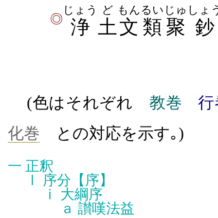
じょう
ど
もんるい
じゅ
しょ
◎
浄
土
文類
聚
鈔
(色はそれぞれ
教巻
行
化巻
との対応を示す｡)
一
正釈
Ⅰ
序分【序】
ⅰ
大綱序
ａ
讃嘆法益