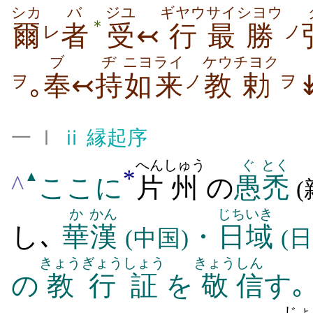
シカ
バ
ジユ
ギヤウ
サイ
シヨウ
＊
爾
者
受
↢
行
最
勝
レ
ノ
ブ
ヂ
ニヨ
ライ
ケウ
チヨク
｡
奉
↢
持
如
来
教
勅
ヲ
ノ
ヲ
一 Ⅰ
ⅱ
縁起序
へん
しゅう
ぐ
とく
*
▲
^
ここに
片
州
の
愚
禿
(
か
かん
じちいき
し､
華
漢
・
日域
(中国)
(日
きょうぎょう
しょう
きょう
しん
の
教行
証
を
敬
信
す｡
じょ