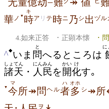
无量億劫
難
↠
値
ニ
ク
ヒ
キ
▼
華
時
時
乃
出
ノ
ア
リ
テ
ニ
シ
ヅル
4.如来正答 ･ 正顕本懐
･ 
と
に
◆
^
いま
問
へるところは
しょてん
にんみん
かい
け
諸天
・
人民
を
開
化
す｡
マ
ハ
オホ
▼
今
所↠問
者
多
↠所
ヘル
シ
天･人民
↡｡
ヲ