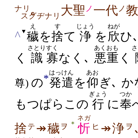
｡
大聖
一代
教
ナリ
ノ
ノ
スグヂナリ
え
す
じょう
ねが
▼
^
穢
を
捨
て
浄
を
欣
ひ
さとり
すく
あく
おも
さ
く
識
寡
なく､
悪
重
く
はっけん
あお
*
の
発遣
を
仰
ぎ
､ 
尊)
ぎょう
つか
もつぱらこの
行
に
奉
ネガ
＊
捨
↠穢
忻
↠浄
テ
ヲ
ヒ
ヲ