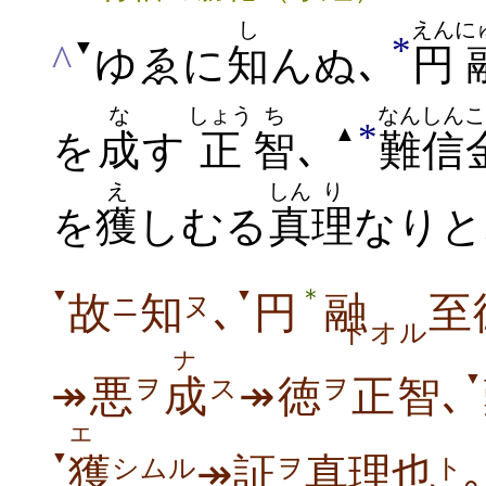
し
えん
に
*
▼
^
ゆゑに
知
んぬ､
円
な
しょう
ち
なんしん
こ
*
▲
を
成
す
正
智
､
難信
え
しん
り
を
獲
しむる
真
理
なりと
＊
▼
▼
故
知
､
円
融
至
ニ
ヌ
トオル
ナ
▼
↠悪
成
↠徳
正智､
ヲ
ス
ヲ
エ
▼
獲
↠証
真理也
｡
シムル
ヲ
ト