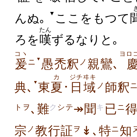
▼
んぬ｡
ここをもつて
たん
ろを
嘆
ずるなりと
｡
コヽ
ヨロ
▼
爰
愚禿釈
親鸞､
ニ
ノ
カ
ジチヰキ
▼
典､
東
夏
･
日域
師釈
ノ
､難
↠聞
已
ク
シテ
キ
ニ
トヲ
宗
教行証
↡､特
知
ノ
ヲ
ニ