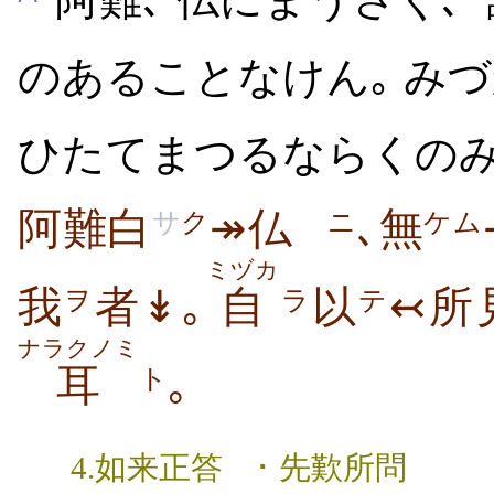
のあることなけん｡ み
ひたてまつるならくのみº
阿難白
↠仏
､無
サ
ク
ニ
ケム
ミヅカ
我
者↡｡
自
以
↢所
ヲ
ラ
テ
ナラクノミ
耳
｡
ト
4.如来正答 ･ 先歎所問