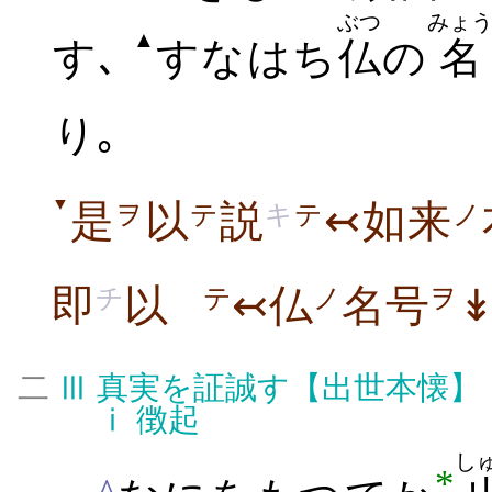
ぶつ
みょ
▲
す
､
すなはち
仏
の
名
り
｡
▼
是
以
説
↢如来
ヲ
テ
キ
テ
ノ
即
以
↢仏
名号
チ
テ
ノ
ヲ
二
Ⅲ
真実を証誠す【出世本懐】
ⅰ
徴起
し
*