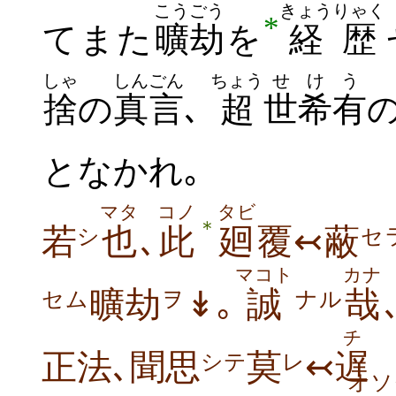
こうごう
きょうりゃく
*
てまた
曠劫
を
経歴
しゃ
しんごん
ちょう
せ
けう
捨
の
真言
､
超
世
希有
となかれ
｡
マタ
コノ
タビ
＊
若
也
､
此
廻
覆↢蔽
シ
セ
マコト
カナ
曠劫
↡｡
誠
哉
セム
ヲ
ナル
チ
正法､聞思
莫
↢
遅
シテ
レ
オソ