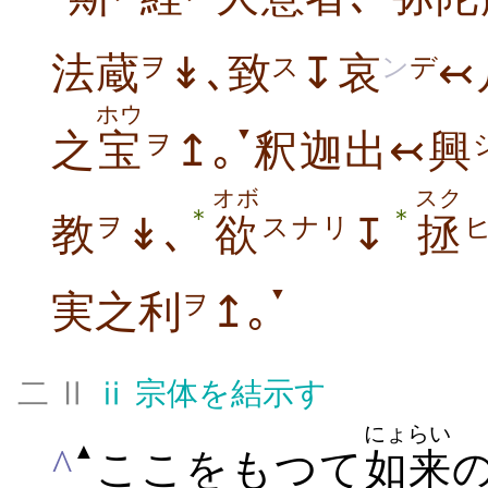
法蔵
↡､致
↧哀
↢
ヲ
ス
ン
デ
ホウ
▼
之
宝
↥｡
釈迦出↢興
ヲ
オボ
スク
＊
＊
教
↡､
欲
↧
拯
ヲ
スナリ
▼
実之利
↥｡
ヲ
二 Ⅱ
ⅱ
宗体を結示す
にょらい
▲
^
ここをもつて
如来