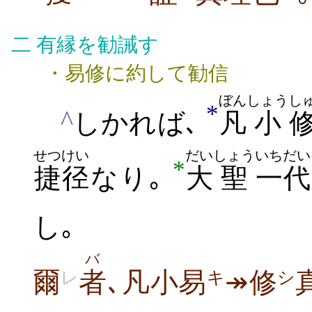
二
有縁を勧誡す
・易修に約して勧信
ぼん
しょう
し
*
^
しかれば､
凡
小
せつけい
だい
しょう
いちだい
*
捷径
なり
｡
大
聖
一代
し｡
バ
爾
者
､凡小易
↠修
レ
キ
シ