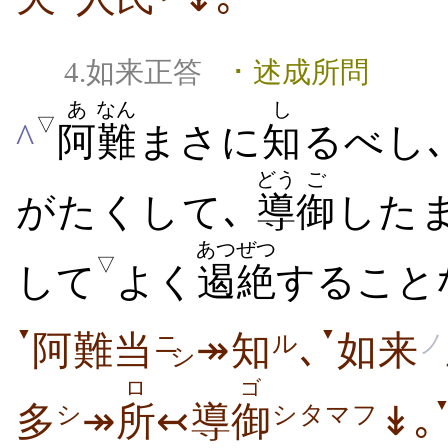
4.如来正答
･ 述成所問
あ
なん
し
▽
^
阿
難
まさに
知
るべし
どう
ご
がたくして､
導
御
した
あつぜつ
▽
して
よく
遏絶
することな
▼
▼
阿難当
↠知
､
如来
ニ
ル
ノ
シ
ロ
ゴ
多
↠
所
↢導
御
↡｡
シ
シタマフ