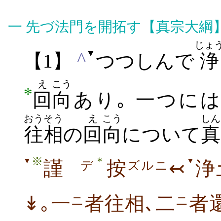
一
先づ法門を開拓す【真宗大綱
じょ
▼
^
【1】
つつしんで
浄
え
こう
*
回
向
あり｡
一つに
おうそう
え
こう
しん
往相
の
回
向
について
真
※
＊
▼
▼
謹
按
↢
浄
デ
ズルニ
↡｡一
者往相､二
者
ニ
ニ