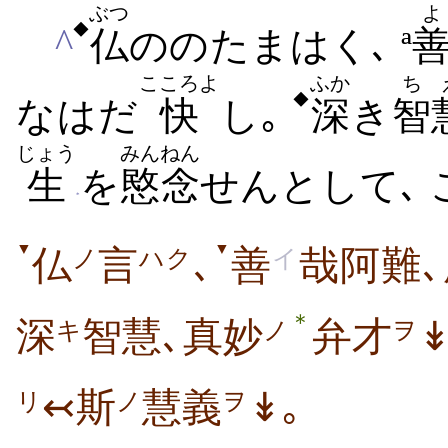
ぶつ
よ
◆
^
仏
ののたまはく､ ª
こころよ
ふか
ち
◆
なはだ
快
し｡
深
き
智
じょう
みんねん
生
を
愍念
せんとして､ 
*
▼
▼
仏
言
､
善
哉阿難
ノ
ハク
イ
＊
深
智慧､真妙
弁才
↡
キ
ノ
ヲ
↢斯
慧義
↡｡
ノ
ヲ
リ