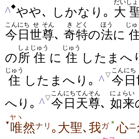
だい
しょ
◆
^
やや､ しかなり｡
大
こんにち
せ
そん
き
どく
ほう
じゅ
今日
世
尊
､
奇
特
の
法
に
しょ
じゅう
じゅう
の
所
住
に
住
したまへ
じゅう
こんにち
▽
^
住
したまへり｡
今日
こんにち
てんそん
にょらい
▽
^
へり｡
今日
天尊
､
如来
ヤヽ
＊
▼
唯
然
｡大聖､我
心
ナリ
ガ
ニ