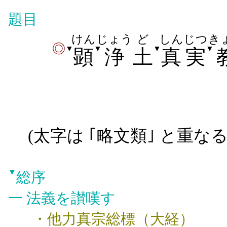
題目
けん
じょう
ど
しんじつ
き
◎
▼
▼
▼
▼
顕
浄
土
真実
(
太字
は ｢略文類｣ と重な
▼
総序
一
法義を讃嘆す
・他力真宗総標（大経）