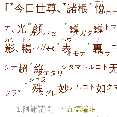
＊
▼
▼
｢
今日世尊､
諸根
悦
ヨロ
＊
＊
､光
顔
巍
巍
ト
テ
カオバセ
スガタ
カゲ
トオ
ヘウ
リ
＊
＊
影
､
暢
↢
表
裏
ルガ
オモテ
ウラ
＊
超
絶
シタマヘルコト
シテ
タエタリ
シユ反
＊
､
殊
妙
如
ナルコト
ク
ツラ
スグレ
1.阿難請問
･ 五徳瑞現