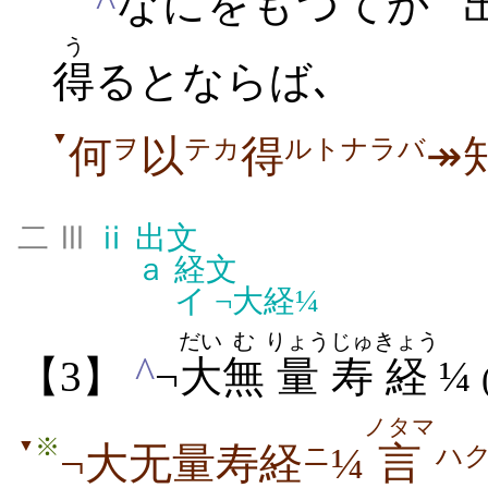
^
なにをもつてか
う
得
るとならば､
▼
何
以
得
↠
ヲ
テカ
ルトナラバ
二 Ⅲ
ⅱ
出文
ａ
経文
イ
¬大経¼
だい
む
りょう
じゅ
きょう
^
【3】
¬
大
無
量
寿
経
¼
ノタマ
※
▼
¬大无量寿経
¼
言
ニ
ハ