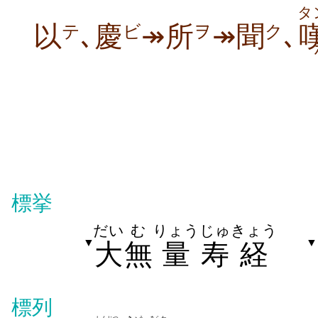
タ
以
､慶
↠所
↠聞
､
テ
ビ
ヲ
ク
標挙
だい
む
りょう
じゅ
きょう
▼
▼
大
無
量
寿
経
標列