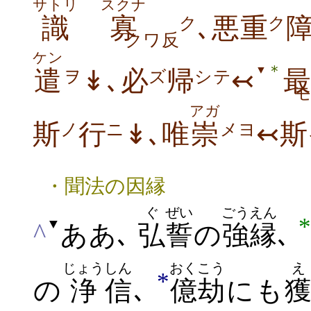
サトリ
スクナ
識
寡
､悪重
ク
ク
クワ反
ケン
＊
▼
遣
↡､必
帰
↢
ヲ
ズ
シテ
アガ
斯
行
↡､唯
崇
↢斯
ノ
ニ
メヨ
・聞法の因縁
ぐ
ぜい
ごうえん
*
▼
^
ああ､
弘
誓
の
強縁
､
じょう
しん
おくこう
え
*
の
浄
信
､
億劫
にも