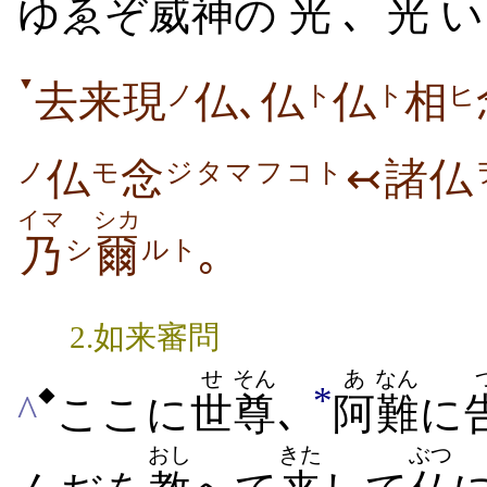
ゆゑぞ
威
神
の
光
､
光
い
▼
去来現
仏､仏
仏
相
ノ
ト
ト
ヒ
仏
念
↢諸仏
ノ
モ
ジタマフコト
イマ
シカ
乃
爾
｡
シ
ルト
2.如来審問
せ
そん
あ
なん
*
◆
^
ここに
世
尊
､
阿
難
に
おし
きた
ぶつ