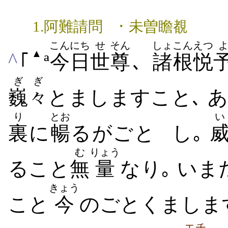
1.阿難請問 ･ 未曽瞻覩
こんにち
せ
そん
しょこん
えつ
▲
^
｢
ª
今日
世
尊
､
諸根
悦
ぎぎ
巍々
とましますこと
､ 
り
とお
い
裏
に
暢
るがごと
し｡
む
りょう
ること
無
量
なり｡ い
きょう
こと
今
のごとくましま
エチ