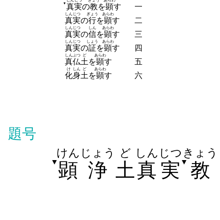
しんじつ
きょう
あらわ
▼
真実
の
教
を
顕
す
一
しんじつ
ぎょう
あらわ
真実
の
行
を
顕
す
二
しんじつ
しん
あらわ
真実
の
信
を
顕
す
三
しんじつ
しょう
あらわ
真実
の
証
を
顕
す
四
しん
ぶつ
ど
あらわ
真
仏
土
を
顕
す
五
け
しん
ど
あらわ
化
身
土
を
顕
す
六
題号
けん
じょう
ど
しんじつ
きょう
▼
▼
顕
浄
土
真実
教