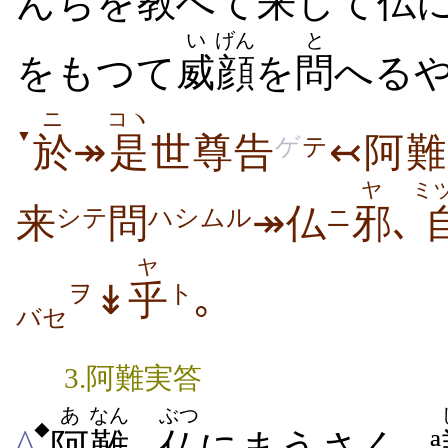
んぢを
教
へて
来
して
仏
い
げん
と
をもつて
威
顔
を
問
へるや
ニ
コヽ
▼
於
↠
是
世尊告
↢阿難
ゲ
テ
ヤ
ミ
来
問
↠仏
邪
､
シテ
ハシムル
ニ
ヤ
↡
乎
｡
ヲ
ト
バセ
3.阿難実答
あ
なん
ぶつ
◆
^
阿
難
､
仏
にまうさく､ ª