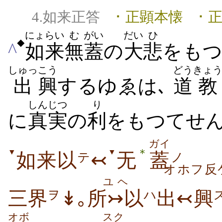
4.如来正答
･ 正顕本懐 ･ 
にょらい
む
がい
だい
ひ
◆
^
如来
無
蓋
の
大
悲
をも
しゅっ
こう
どう
きょ
出
興
するゆゑは､
道
教
しんじつ
り
に
真実
の
利
をもつてせ
ガイ
＊
▼
▼
如来以
↢
无
蓋
テ
ノ
オホフ反
ユヘ
三界
↡｡
所↣以
出↢興
ヲ
ハ
オボ
スク