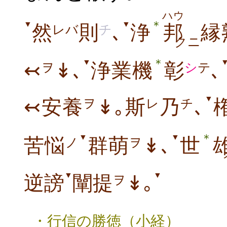
ハウ
＊
▼
▼
然
則
､
浄
邦
縁
レバ
チ
クニ
＊
▼
↢
↡､
浄業機
彰
､
ヲ
シ
テ
▼
↢安養
↡｡斯
乃
､
ヲ
レ
チ
＊
▼
▼
苦悩
群萌
↡､
世
ノ
ヲ
▼
▼
逆謗
闡提
↡｡
ヲ
・行信の勝徳（小経）