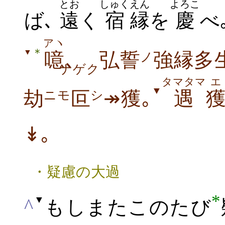
とお
しゅく
えん
よろこ
ば､
遠
く
宿
縁
を
慶
べ
アヽ
＊
▼
噫
､
弘誓
強縁多
ノ
ナゲク
タマタマ
エ
▼
劫
叵
↠獲｡
遇
ニモ
シ
↡｡
・疑慮の大過
*
▼
^
もしまたこのたび