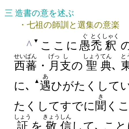
三
造書の意を述ぶ
・七祖の師訓と選集の意楽
ぐ
とく
しゃく
▼
^
ここに
愚
禿
釈
せいばん
げっ
し
しょう
てん
と
西蕃
・
月
支
の
聖
典
､
あ
▲
に
､
遇
ひがたくして
き
たくしてすでに
聞
く
しょう
きょう
しん
証
を
敬
信
して､ こと