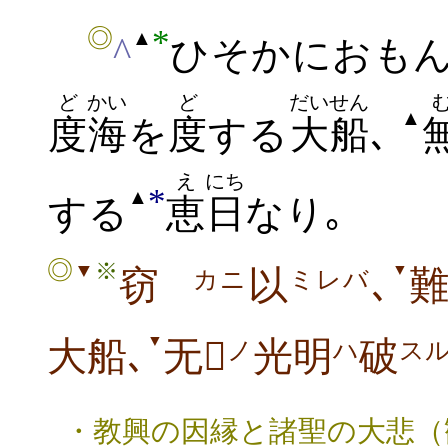
*
◎
▲
^
ひそかにおもん
ど
かい
ど
だいせん
▲
度
海
を
度
する
大船
､
え
にち
*
▲
する
恵
日
なり｡
◎
※
▼
▼
窃
以
､
カニ
ミレバ
▼
大船､
无
光明
破
ノ
ハ
ス
・教興の因縁と諸聖の大悲（