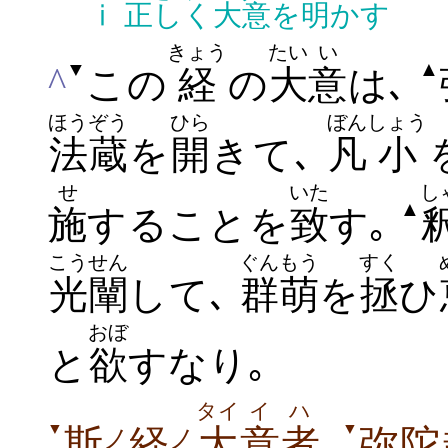
ⅰ
正しく大意を明かす
きょう
たい
い
▼
▲
^
この
経
の
大
意
は､
ほうぞう
ひら
ぼん
しょう
法蔵
を
開
きて､
凡
小
せ
いた
し
▲
施
することを
致
す
｡
こうせん
ぐんもう
すく
光闡
して
､
群萌
を
拯
ひ
おぼ
と
欲
すなり
｡
タイ
イ
ハ
▼
▼
斯
経
大
意
者
､
弥陀
ノ
ノ