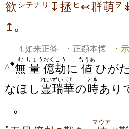
欲
↧
拯
↢群萌
シテナリ
ヒ
ヲ
↥｡
4.如来正答 ･ 正顕本懐
･ 
む
りょう
おく
こう
もうあ
◆
^
無
量
億
劫
に
値
ひが
れいずい
け
とき
なほし
霊瑞
華
の
時
あり
｡
マウア
▼