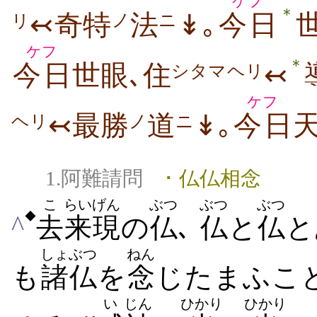
ケフ
＊
↢奇特
法
↡｡
今日
ノ
ニ
リ
ケフ
＊
今日
世眼､住
↢
シタマヘリ
ケフ
↢最勝
道
↡｡
今日
ノ
ニ
ヘリ
1.阿難請問
･ 仏仏相念
こ
らい
げん
ぶつ
ぶつ
ぶつ
◆
^
去
来
現
の
仏
､
仏
と
仏
と
しょぶつ
ねん
も
諸仏
を
念
じたまふこ
い
じん
ひかり
ひかり