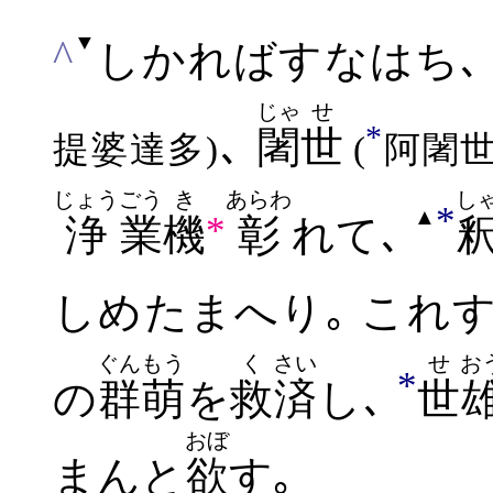
▼
^
しかればすなはち
じゃ
せ
*
､
闍
世
提婆達多)
(
阿闍世
じょう
ごう
き
あらわ
し
*
▲
*
浄
業
機
彰
れて､
しめたまへり｡
これす
ぐんもう
く
さい
せ
お
*
の
群萌
を
救
済
し､
世
おぼ
まんと
欲
す
｡