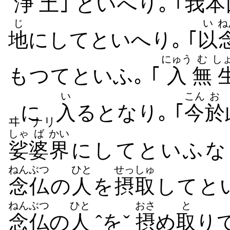
浄
土
｣ といへり｡ ｢
我
本
じ
い
ね
地
にしてといへり｡ ｢
以
にゅう
む
し
もつてといふ｡ ｢
入
無
い
こん
お
に
入
るとなり｡ ｢
今
於
ヰ
ナリ
しゃ
ば
かい
娑
婆
界
にしてといふな
ねんぶつ
ひと
せっしゅ
念仏
の
人
を
摂取
してとい
ねんぶつ
ひと
おさ
と
念仏
の
人
ˆをˇ
摂
め
取
り