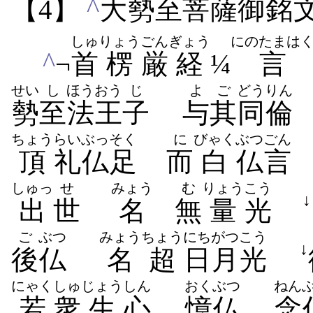
^
【4】
大
勢
至
菩
薩
御
銘
しゅ
りょう
ごん
ぎょう
にのたまは
^
¬
首
楞
厳
経
¼
言
せい
し
ほう
おう
じ
よ
ご
どうりん
勢
至
法
王
子
与
其
同倫
ちょう
らい
ぶっそく
に
びゃく
ぶつ
ごん
頂
礼
仏足
而
白
仏
言
しゅっ
せ
みょう
む
りょう
こう
↓
出
世
名
無
量
光
ご
ぶつ
みょう
ちょう
にちがつ
こう
↓
後
仏
名
超
日月
光
にゃく
しゅ
じょう
しん
おくぶつ
ねん
若
衆
生
心
憶仏
念