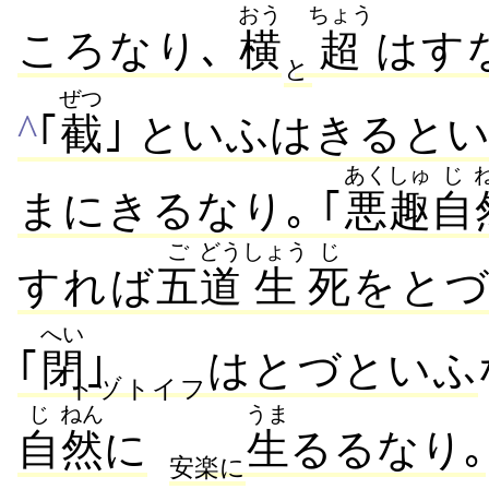
おう
ちょう
ころなり､
横
超
はす
と
ぜつ
^
｢
截
｣ といふはきると
あくしゅ
じ
まにきるなり｡ ｢
悪趣
自
ご
どう
しょう
じ
すれば
五
道
生
死
をと
へい
｢
閉
｣
はとづといふ
トヅトイフ
じ
ねん
うま
自
然
に
生
るるなり｡
安楽に