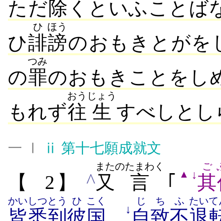
ただ
除
くといふことば
ひ
ほう
ひ
誹
謗
のおもきとがを
つみ
の
罪
のおもきことをし
おう
じょう
もれず
往
生
すべしとし
一 Ⅰ
ⅱ
第十七願成就文
また
のたまわく
ご
↓
▲
^
【
2】
又
言
｢
其
かいしつ
とう
ひ
こく
じち
ふ
たいて
↓
皆悉
到
彼
国
自致
不
退