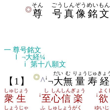
そん
ごう
しんぞう
めいも
◎
尊
号
真像
銘文
一
尊号銘文
Ⅰ
¬大経¼
ⅰ
第十八願文
だい
む
りょう
じゅ
きょ
◎
↓
^
【1】
¬
大
無
量
寿
経
しゅ
じょう
し
しん
しん
ぎょう
よく
↓
↓
衆
生
至
心
信
楽
欲
しょう
じゃ
ふ
しゅ
しょう
がく
ゆいじ