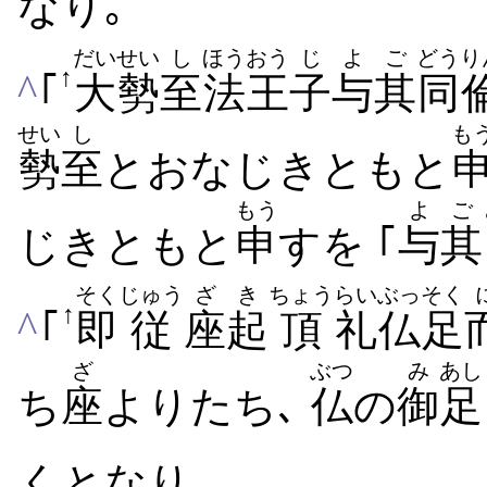
なり｡
だい
せい
し
ほう
おう
じ
よ
ご
どうり
↑
^
｢
大
勢
至
法
王
子
与
其
同
せい
し
も
勢
至
とおなじきともと
もう
よ
ご
じきともと
申
すを ｢
与
其
そく
じゅう
ざ
き
ちょう
らい
ぶっそく
↑
^
｢
即
従
座
起
頂
礼
仏足
ざ
ぶつ
み
あし
ち
座
よりたち､
仏
の
御
足
くとなり｡