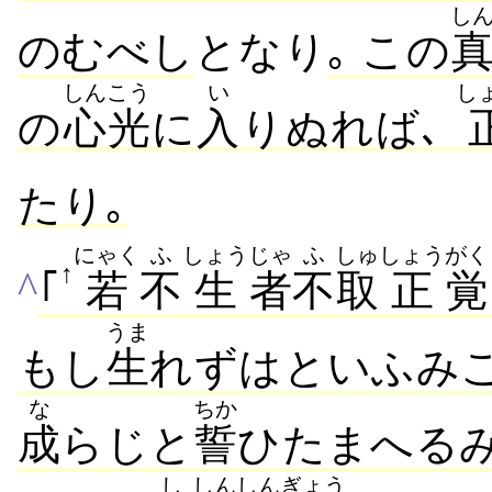
し
のむべし
となり
｡
この
しんこう
い
し
の
心光
に
入
りぬれば､
たり｡
にゃく
ふ
しょう
じゃ
ふ
しゅ
しょう
がく
↑
^
｢
若
不
生
者
不
取
正
覚
うま
もし
生
れずはといふみこ
な
ちか
成
らじと
誓
ひたまへるみ
し
しん
しん
ぎょう