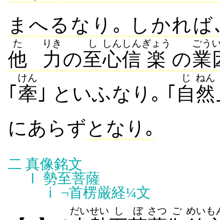
まへるなり｡ しかれば､
た
りき
し
しん
しん
ぎょう
ごう
他
力
の
至
心
信
楽
の
業
けん
じ
ねん
｢
牽
｣ といふなり｡ ｢
自
然
にあらず
となり｡
二
真像銘文
Ⅰ
勢至菩薩
ⅰ
¬首楞厳経¼文
だい
せい
し
ぼ
さつ
ご
めいも