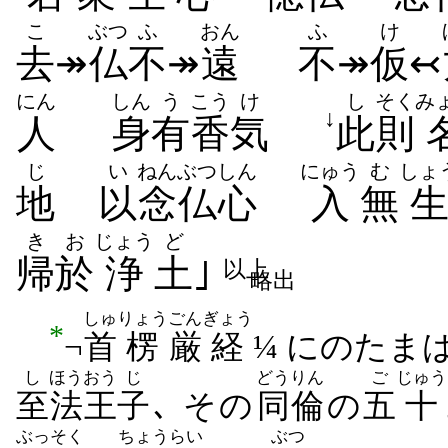
こ
ぶつ
ふ
おん
ふ
け
去
↠
仏
不
↠
遠
不
↠
仮
↢
にん
しん
う
こう
け
し
そく
み
↓
人
身
有
香
気
此
則
じ
い
ねんぶつ
しん
にゅう
む
しょ
地
以
念仏
心
入
無
き
お
じょう
ど
帰
於
浄
土
｣
以上
略出
しゅ
りょう
ごん
ぎょう
*
¬
首
楞
厳
経
¼ にのたまは
し
ほうおう
じ
どうりん
ご
じゅう
至
法王
子
､ その
同倫
の
五
十
ぶっそく
ちょう
らい
ぶつ