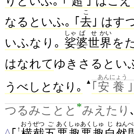
りといふ｡ ｢
超
｣ はこえ
こ
なるといふ｡ ｢
去
｣ はす
しゃ
ば
せ
かい
いふ
なり
｡
娑
婆
世
界
を
はなれて
ゆきさるとい
あん
にょう
▲
うべしとなり｡
｢
安
養
*
つるみことと
みえたり
おうぜつ
ご
あくしゅ
あくしゅ
じ
ねん
ぺ
↑
^
｢
横截
五
悪趣
悪趣
自
然