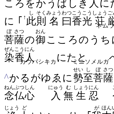
ころをかうばしき
人
に
し
そく
みょう
わつ
こうこう
しょう
ご
↑
に ｢
此
則
名
曰
香光
荘
ネム
ぼ
さつ
おん
菩
薩
の
御
こころのうち
ぜんこう
にん
染香
人
にたと
カウバシキカ
ミニソメルガ
せい
し
ぼ
さつ
^
かるがゆゑに
勢
至
菩
薩
ねんぶつ
しん
にゅう
む
しょう
にん
念仏
心
入
無
生
忍
じょう
ど
が
ほん