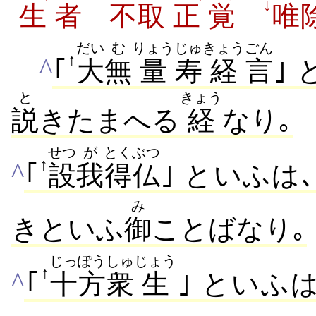
↓
生
者
不
取
正
覚
唯
だい
む
りょう
じゅ
きょう
ごん
↑
^
｢
大
無
量
寿
経
言
｣
と
きょう
説
きたまへる
経
なり｡
せつ
が
とくぶつ
↑
^
｢
設
我
得仏
｣ といふは
み
きといふ
御
ことばなり｡
じっぽう
しゅ
じょう
↑
^
｢
十方
衆
生
｣ といふ