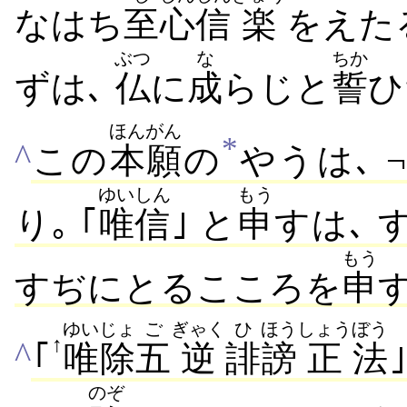
なはち
至
心
信
楽
をえた
ぶつ
な
ちか
ずは､
仏
に
成
らじと
誓
ひ
ほんがん
*
^
この
本願
の
やうは､ ¬
ゆいしん
もう
り｡
｢
唯信
｣ と
申
すは､ 
もう
すぢにとるこころを
申
ゆいじょ
ご
ぎゃく
ひ
ほう
しょう
ぼう
↑
^
｢
唯除
五
逆
誹
謗
正
法
のぞ