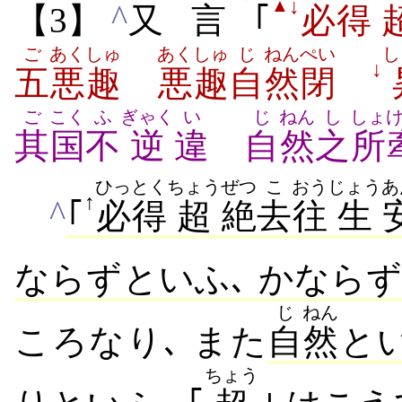
↓
▲
^
【3】
又
言
｢
必得
ご
あくしゅ
あくしゅ
じ
ねん
ぺい
し
↓
五
悪趣
悪趣
自
然
閉
ご
こく
ふ
ぎゃく
い
じ
ねん
し
しょ
其
国
不
逆
違
自
然
之
所
ひっとく
ちょう
ぜつ
こ
おう
じょう
あ
↑
^
｢
必得
超
絶
去
往
生
ならずといふ､ かなら
じ
ねん
ころなり､ また
自
然
とい
ちょう