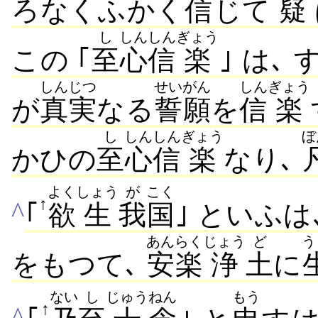
ろなくふかく
信
じて
疑
し
しん
しん
ぎょう
この ｢
至
心
信
楽
｣ は､
しんじつ
せいがん
しん
ぎょう
が
真実
なる
誓願
を
信
楽
し
しん
しん
ぎょう
ぼ
かひの
至
心
信
楽
なり､
よく
しょう
が
こく
↑
^
｢
欲
生
我
国
｣ といふは
あんらく
じょう
ど
う
をもつて､
安楽
浄
土
に
ない
し
じゅう
ねん
もう
↑
^