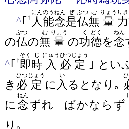
にん
のうねん
ぜ
ぶつ
む
りょう
りき
↑
^
｢
人
能念
是
仏
無
量
力
ぶつ
む
りょう
く
どく
ねん
の
仏
の
無
量
の
功
徳
を
念
そく
じ
にゅう
ひつ
じょう
↑
^
｢
即
時
入
必
定
｣ とい
ひつ
じょう
い
ひ
き
必
定
に
入
るとなり｡
ねん
に
念
ずれ
ばかならず
り｡