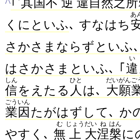
^
｢
其
国
不
逆
違
自
然
之
所
あ
くにといふ
､ すなはち
さかさまならずといふ､
い
はさかさまといふ､ ｢
違
しん
ひと
だいがん
ご
信
をえたる
人
は､
大願
ごういん
業因
たがはずして､
か
む
じょう
だい
ね
はん
やすく､
無
上
大
涅
槃
に