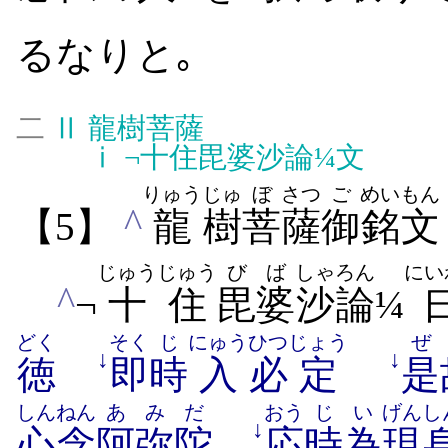
るなりと｡
二
Ⅱ
龍樹菩薩
ⅰ
¬十住毘婆沙論¼文
りゅう
じゅ
ぼ
さつ
ご
めいもん
^
【5】
龍
樹
菩
薩
御
銘文
じゅうじゅう
びば
しゃ
ろん
にい
^
¬
十住
毘婆
沙
論
¼
どく
そく
じ
にゅう
ひつ
じょう
ぜ
↓
↓
徳
即
時
入
必
定
是
しんねん
あ
みだ
おう
じ
い
げんし
↓
心念
阿
弥陀
応
時
為
現