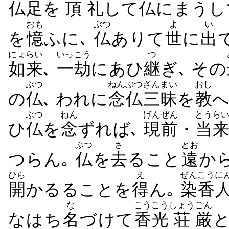
仏足
を
頂
礼
して
仏
にまうし
おも
ぶつ
よ
い
を
憶
ふに､
仏
ありて
世
に
出
にょらい
いっこう
つ
如来
､
一劫
にあひ
継
ぎ､ その
ぶつ
ねんぶつ
ざんまい
おし
の
仏
､ われに
念仏
三昧
を
教
へ
ぶつ
ねん
げんぜん
とうら
ひ
仏
を
念
ずれば､
現前
・
当
ぶつ
さ
とお
つらん｡
仏
を
去
ること
遠
か
ひら
え
ぜんこう
に
開
かるることを
得
ん｡
染香
な
こうこう
しょう
ごん
なはち
名
づけて
香光
荘
厳
と