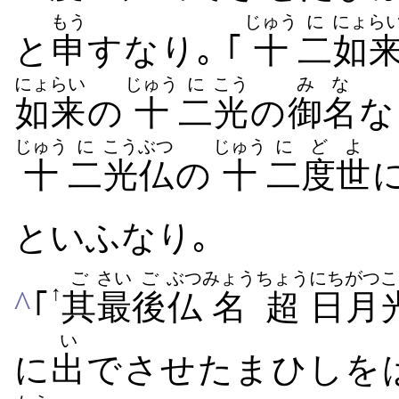
もう
じゅう
に
にょら
と
申
すなり｡ ｢
十
二
如
にょらい
じゅう
に
こう
みな
如来
の
十
二
光
の
御名
な
じゅう
に
こう
ぶつ
じゅう
に
ど
よ
十
二
光
仏
の
十
二
度
世
といふなり｡
ご
さい
ご
ぶつ
みょう
ちょう
にちがつ
こ
↑
^
｢
其
最
後
仏
名
超
日月
い
に
出
でさせたまひしを