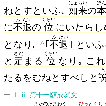
にょらい
ほ
ねとすといふ､
如来
の
ふ
たい
くらい
に
不
退
の
位
にいたらし
ふ
たい
^
となり｡
｢
不
退
｣ とい
さだ
くらい
と
定
まる
位
なり｡ こ
と
たるをむねとす
べし
と
一 Ⅰ
ⅲ
第十一願成就文
また
のたまわく
ひっとく
ち