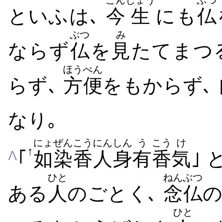
こん
じょう
ぶつ
といふは､
今
生
にも
仏
ぶつ
み
ならず
仏
を
見
たてまつ
ほうべん
らず､
方便
をもからず､
なり｡
にょ
ぜんこう
にん
しん
う
こう
け
↑
^
｢
如
染香
人
身
有
香
気
｣
ひと
ねんぶつ
ある
人
のごとく､
念仏
ひと