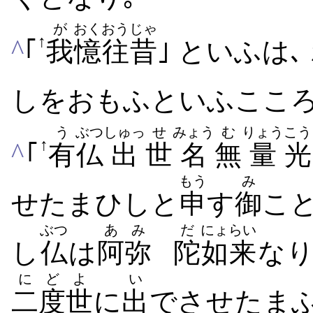
が
おく
おうじゃ
↑
^
｢
我
憶
往昔
｣ といふは
しをおもふといふこころ
う
ぶつ
しゅっ
せ
みょう
む
りょう
こう
↑
^
｢
有
仏
出
世
名
無
量
光
もう
み
せたまひしと
申
す
御
こ
ぶつ
あ
み
だ
にょらい
し
仏
は
阿
弥
陀
如来
な
に
ど
よ
い
二
度
世
に
出
でさせたまふ