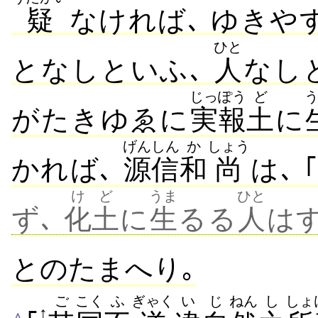
疑
なければ､ ゆきやす
ひと
となしといふ､
人
なし
じっ
ぽう
ど
がたきゆゑに
実
報
土
に
げんしん
か
しょう
かれば､
源信
和
尚
は､ 
けど
うま
ひと
ず､
化土
に
生
るる
人
は
とのたまへり｡
ご
こく
ふ
ぎゃく
い
じ
ねん
し
しょ
↑