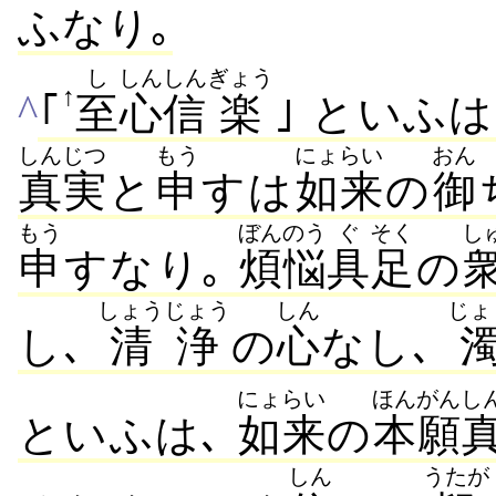
ふなり｡
し
しん
しん
ぎょう
↑
^
｢
至
心
信
楽
｣ といふは､
しんじつ
もう
にょらい
おん
真実
と
申
すは
如来
の
御
もう
ぼんのう
ぐ
そく
し
申
すなり｡
煩悩
具
足
の
しょうじょう
しん
じょ
し､
清浄
の
心
なし､
にょらい
ほんがん
し
といふは､
如来
の
本願
しん
うたが