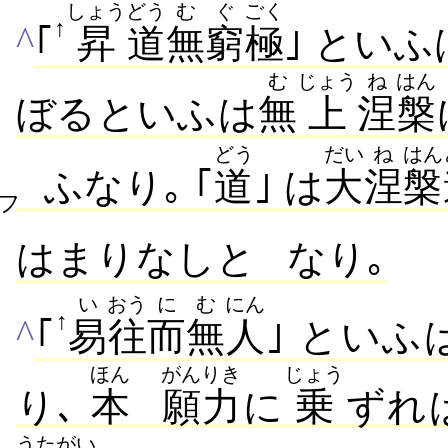
しょう
どう
む
ぐ
ごく
↑
^
｢
昇
道
無
窮
極
｣ といふは
む
じょう
ね
はん
ぼるといふは
無
上
涅
槃
どう
だい
ね
はん
ふなり｡ ｢
道
｣ は
大
涅
槃
フ
はまりなしと
なり｡
い
おう
に
む
にん
↑
^
｢
易
往
而
無
人
｣ といふ
ほん
がん
りき
じょう
り､
本
願
力
に
乗
ずれ
うたがい