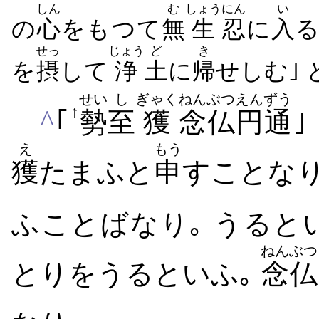
しん
む
しょう
にん
い
の
心
をもつて
無
生
忍
に
入
る
せっ
じょう
ど
き
を
摂
して
浄
土
に
帰
せしむ｣ 
せい
し
ぎゃく
ねんぶつ
えんずう
↑
^
｢
勢
至
獲
念仏
円通
｣
え
もう
獲
たまふと
申
すことなり｡
ふことばなり｡ うると
ねんぶつ
とりをうるといふ｡
念仏