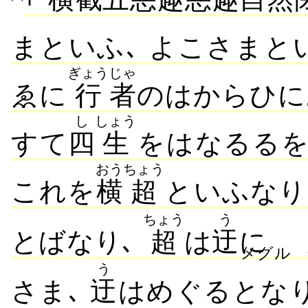
まといふ､ よこさまと
ぎょう
じゃ
ゑに
行
者
のはからひに
し
しょう
すて
四
生
をはなるる
おう
ちょう
これを
横
超
といふなり
ちょう
う
とばなり､
超
は
迂
に
メグル
う
さま､
迂
はめぐるとな