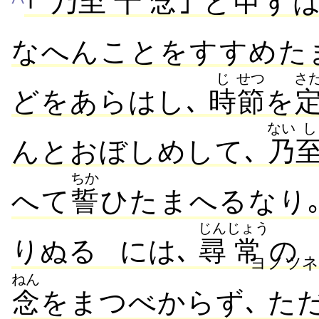
｢
乃
至
十
念
｣ と
申
すは
なへんことをすすめた
じ
せつ
さ
どをあらはし､
時
節
を
ない
し
んとおぼしめして､
乃
ちか
へて
誓
ひたまへるなり
じん
じょう
りぬる
には､
尋
常
の
ヨノツ
ねん
念
をまつべからず､ た