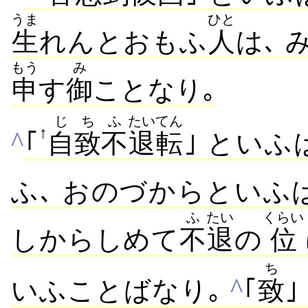
うま
ひと
生
れんとおもふ
人
は､
もう
み
申
す
御
ことなり｡
じち
ふ
たいてん
↑
^
｢
自致
不
退転
｣ といふは
ふ､ おのづからといふ
ふ
たい
くらい
しからしめて
不
退
の
位
ち
^
いふことばなり｡
｢
致
｣