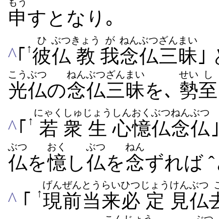
もう
申
すとなり｡
ひ
ぶつ
きょう
が
ねんぶつ
ざんまい
↑
^
｢
彼
仏
教
我
念仏
三昧
｣
こう
ぶつ
ねんぶつ
ざんまい
せい
し
光
仏
の
念仏
三昧
を､
勢
至
にゃく
しゅ
じょう
しん
おくぶつ
ねんぶつ
↑
^
｢
若
衆
生
心
憶仏
念仏
ぶつ
おく
ぶつ
ねん
仏
を
憶
し
仏
を
念
ずれば
ˆ
げん
ぜん
とうらい
ひつ
じょう
けんぶつ
↑
^
｢
現
前
当来
必
定
見仏