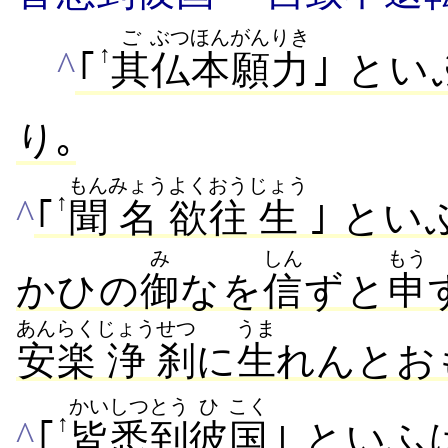
ご
ぶつ
ほんがん
りき
↑
^
｢
其
仏
本願
力
｣ とい
り｡
もん
みょう
よく
おう
じょう
↑
^
｢
聞
名
欲
往
生
｣ とい
み
しん
もう
かひの
御
なを
信
ずと
申
あんらく
じょう
せつ
うま
安楽
浄
刹
に
生
れんとお
かいしつ
とう
ひ
こく
↑
^
｢
皆悉
到
彼
国
｣ といふ