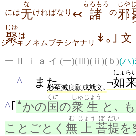
な
もろもろ
じや
无
↢
諸
邪
には
ければなり
の
じゆ
聚
↡｡｣
は
文
ジリキノネムブチシヤナリ
一 Ⅱ ⅰ ａ イ (一)(Ⅲ)(ⅱ)(ｂ)
(ハ)
にょら
^
また
¬
如
必至滅度願成就文､
くに
しゅ
じょう
▲
^
｢
かの
国
の
衆
生
と､ 
む
じょう
ぼ
だい
ことごとく
無
上
菩
提
を