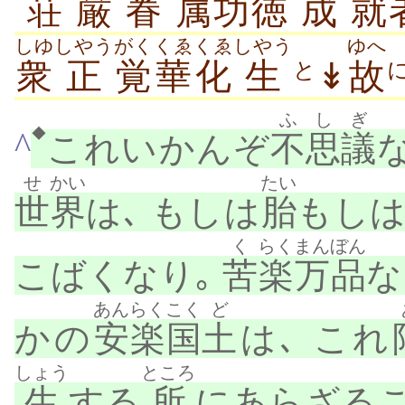
荘
厳
眷
属
功
徳
成
就
しゆ
しやう
がく
くゑ
くゑ
しやう
ゆへ
衆
正
覚
華
化
生
↡
故
と
ふ
しぎ
◆
^
これいかんぞ
不
思議
せ
かい
たい
世
界
は､ もしは
胎
もし
く
らく
まんぼん
こばくなり｡
苦
楽
万品
な
あんらく
こく
ど
かの
安楽
国
土
は､ これ
しょう
ところ
生
する
所
にあらざる