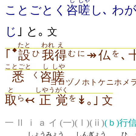
し
しゃ
ことごとく
咨
嗟
し､ わ
じ
｣ と｡
文
たと
われ
え
◆
｢
設
我
得
↠仏
､
ひ
むに
を
ことごと
し
しや
悉
咨
嗟
く
ヨロヅノホトケニホメ
と
しやう
がく
取
↢
正
覚
↡｡｣
ら
を
文
一 Ⅱ ⅰ ａ イ (一)(Ⅰ)(ⅱ)
(ｂ)
行
しょうみょう
しん
ぎょう
ひ