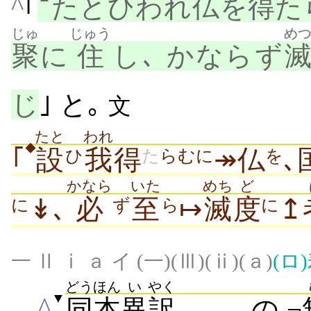
^
｢
たとひわれ
仏
を
得
た
じゅ
じゅう
め
聚
に
住
し､ かならず
じ
｣ と｡
文
たと
われ
◆
｢
設
我
得
↠仏
､
ひ
た
らむに
を
かなら
いた
めち
ど
↡､
必
至
↦
滅
度
↥
に
ず
ら
に
一 Ⅱ ⅰ ａ イ (一)(Ⅲ)(ⅱ)(ａ)
(ロ)
どうほん
い
やく
▼
^
同本
異
訳
の
¬