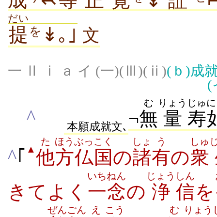
成
↢
等
正
覚
↡
証
だい
提
↡｡｣
を
文
一 Ⅱ ⅰ ａ イ (一)(Ⅲ)(ⅱ)
(ｂ)
成
(
む
りょう
じゅ
に
^
¬
無
量
寿
本願成就文､
た
ほう
ぶっこく
しょ
う
しゅ
▲
^
｢
他
方
仏国
の
諸
有
の
衆
いちねん
じょう
しん
きてよく
一念
の
浄
信
を
ぜんごん
え
こう
む
りょう