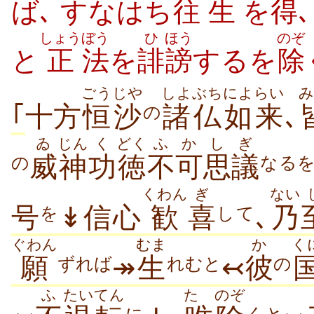
ば､ すなはち
往
生
を
得
しょう
ぼう
ひ
ほう
のぞ
と
正
法
を
誹
謗
するを
除
ごうじや
しよぶち
によらい
み
｢
十方
恒沙
諸仏
如来
､
の
ゐ
じん
く
どく
ふか
しぎ
威
神
功
徳
不可
思議
の
なる
くわん
ぎ
ない
号
↡信心
歓
喜
､
乃
を
して
ぐわん
むま
か
く
願
↠
生
↢
彼
ずれば
れむと
の
ふ
たいてん
たゞ
のぞ
に
くと