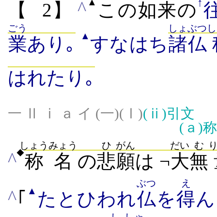
↑
▲
^
【
2】
この
如来
の
ごう
しょぶつ
し
▲
業
あり｡
すなはち
諸仏
はれたり｡
一 Ⅱ ⅰ ａ イ (一)(Ⅰ)
(ⅱ)
引文
(ａ)
称
しょうみょう
ひ
がん
だい
む
◆
^
称名
の
悲
願
は ¬
大
無
ぶつ
え
▲
^
｢
たとひわれ
仏
を
得
ん