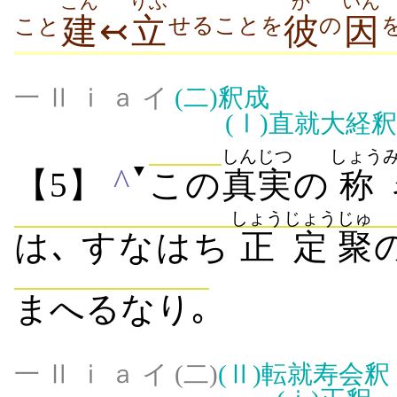
こん
りふ
か
いん
建
↢
立
彼
因
せることを
の
こと
一 Ⅱ ⅰ ａ イ
(二)
釈成
(Ⅰ)
直就大経釈
しんじつ
しょう
▼
^
【5】
この
真実
の
称
しょうじょう
じゅ
は､ すなはち
正定
聚
まへるなり｡
一 Ⅱ ⅰ ａ イ (二)
(Ⅱ)
転就寿会釈