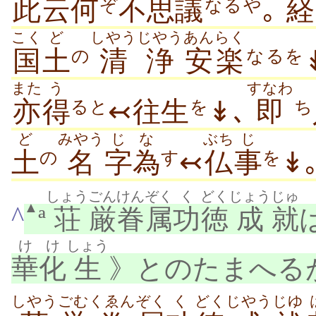
此
云何
不思議
｡
経
ぞ
なるや
こく
ど
しやうじやう
あんらく
国
土
清浄
安楽
の
なるを
また
う
すなわ
亦
得
↢往生
↡､
即
ると
を
ち
ど
みやう
じ
な
ぶち
じ
土
名
字
為
↢
仏
事
↡
の
す
を
しょう
ごん
けんぞく
く
どく
じょう
じゅ
▲
^
ª
荘
厳
眷属
功
徳
成
就
け
け
しょう
華
化
生
》とのたまへるが
しやう
ごむ
くゑん
ぞく
く
どく
じやう
じゆ