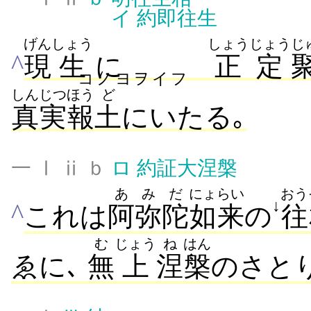
イ
約即往生
げん
しょう
しょうじょう
じ
^
現
生
に
正定
コノヨヲイフ
しんじつ
ほう
ど
真実
報
土
にいたる｡
一 Ⅰ ⅱ ｂ
ロ
約証大涅槃
あ
みだ
にょらい
おう
↓
^
これは
阿
弥陀
如来
の
往
む
じょう
ね
はん
ゑに､
無
上
涅
槃
のさと