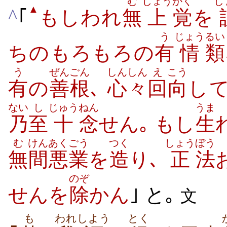
む
じょう
かく
し
▲
^
｢
もしわれ
無
上
覚
を
う
じょう
るい
ちのもろもろの
有
情
類
う
ぜんごん
しんしん
え
こう
有
の
善根
､
心々
回
向
して
ない
し
じゅう
ねん
うま
乃
至
十
念
せん｡ もし
生
む
けん
あくごう
つく
しょう
ぼう
無
間
悪業
を
造
り､
正
法
のぞ
せんを
除
かん
｣ と｡
文
も
われ
しよう
とく