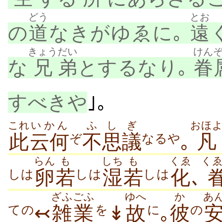
どう
とお
の
道
なきがゆゑに｡
遠
きょう
だい
けん
な
兄
弟
とするなり｡
眷
すべきや
｣｡
これ
いかん
ふしぎ
おほ
此
云何
不思議
｡
凡
ぞ
なるや
らん
も
しち
も
くゑ
く
卵
若
湿
若
化
､
しは
しは
しは
ざふごふ
ゆへ
か
あ
↢
雑業
↡
故
｡
彼
ての
を
に
の