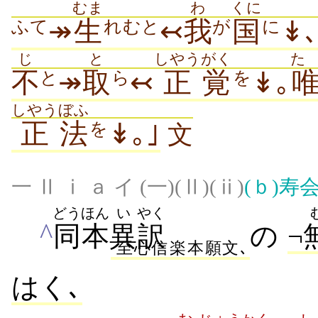
むま
わ
くに
↠
生
↢
我
国
↡
ふて
れむと
が
に
じ
と
しやう
がく
た
不
↠
取
↢
正
覚
↡｡
と
ら
を
しやう
ぼふ
正
法
↡｡｣
を
文
一 Ⅱ ⅰ ａ イ (一)(Ⅱ)(ⅱ)
(ｂ)
寿
どうほん
い
やく
^
同本
異
訳
の
¬
至心信楽本願文､
はく､