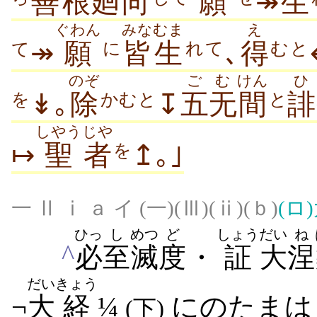
善根
廻
向
願
↠
生
ぐわん
みな
むま
え
↠
願
皆
生
､
得
に
れて
むと
て
のぞ
ご
む
けん
ひ
↡｡
除
↧
五
无
間
誹
を
かむと
と
しやう
じや
↦
聖
者
↥｡｣
を
一 Ⅱ ⅰ ａ イ (一)(Ⅲ)(ⅱ)(ｂ)
(ロ)
ひっ
し
めつ
ど
しょう
だい
ね
^
必
至
滅
度
・
証
大
涅
だい
きょう
¬
大
経
¼
にのたまは
(下)