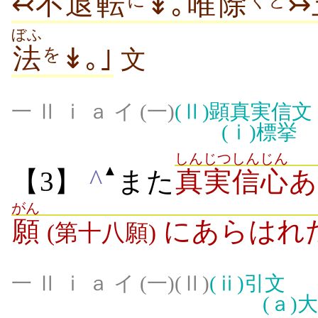
↢
不
退転
↡｡
唯
除
↣
ぼふ
法
↡｡｣
を
文
一 Ⅱ ⅰ ａ イ (一)
(Ⅱ)
顕真実信文
(ⅰ)
標挙
しんじつ
しんじん
▲
^
【3】
また
真実
信心
あ
がん
願
にあらはれ
(第十八願)
一 Ⅱ ⅰ ａ イ (一)(Ⅱ)
(ⅱ)
引文
(ａ)
大