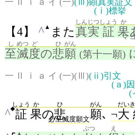
一 Ⅱ ⅰ ａ イ (一)
(Ⅲ)
顕真実証文
(ⅰ)
標挙
しんじつ
しょう
か
▲
^
【4】
また
真実
証
果
マ
し
めつ
ど
ひ
がん
至
滅
度
の
悲
願
(第十一願)
一 Ⅱ ⅰ ａ イ (一)(Ⅲ)
(ⅱ)
引文
(ａ)
因
(
しょう
か
ひ
がん
だい
◆
^
証
果
の
悲
願
､
¬
大
必至滅度願文
ぶつ
え
▲