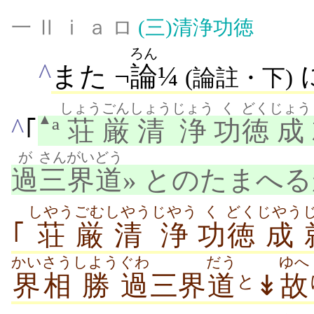
一 Ⅱ ⅰ ａ ロ
(三)
清浄功徳
ろん
^
また ¬
論
¼
(論註・下)
しょう
ごん
しょうじょう
く
どく
じょう
▲
^
｢
ª
荘
厳
清浄
功
徳
成
が
さんがい
どう
過
三界
道
» とのたまへる
しやう
ごむ
しやうじやう
く
どく
じやう
｢
荘
厳
清浄
功
徳
成
かい
さう
しよう
ぐわ
だう
ゆへ
界
相
勝
過
三界
道
↡
故
と