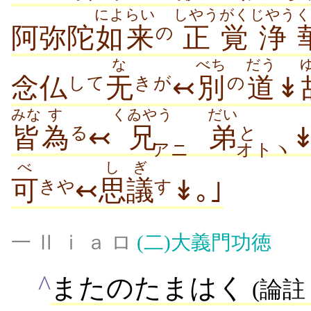
によらい
しやう
がく
じやう
く
阿弥陀
如来
正
覚
浄
の
な
べち
だう
念仏
无
↢
別
道
↡
して
きが
の
みな
す
くゐやう
だい
皆
為
↢
兄
弟
る
と
アニ
オトヽ
べ
しぎ
可
↢
思議
↡｡｣
きや
す
一 Ⅱ ⅰ ａ ロ
(二)
大義門功徳
^
またのたまはく
(論註