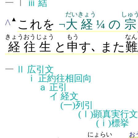
一 Ⅰ
ⅲ
結
だい
きょう
しゅ
▲
^
これを
¬
大
経
¼ の
宗
きょう
おう
じょう
もう
なん
経
往
生
と
申
す､ また
難
一
Ⅱ
広引文
ⅰ
正約往相回向
ａ
正引
イ
経文
(一)
列引
(Ⅰ)
顕真実行文
(ⅰ)
標挙
にょらい
お