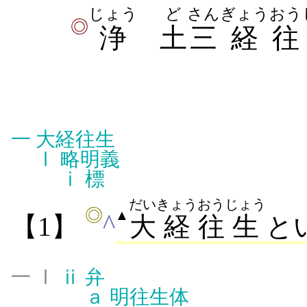
じょう
ど
さん
ぎょう
おう
◎
浄
土
三
経
往
一
大経往生
Ⅰ
略明義
ⅰ
標
だい
きょう
おう
じょう
◎
▲
^
【1】
大
経
往
生
と
一 Ⅰ
ⅱ
弁
ａ
明往生体