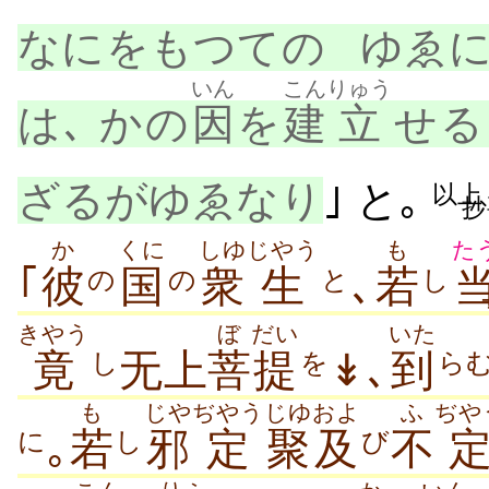
なにをもつての
ゆゑに
いん
こん
りゅう
は､ かの
因
を
建
立
せる
ざるがゆゑなり
｣ と｡
以上
抄
か
くに
しゆ
じやう
も
た
｢
彼
国
衆
生
､
若
の
の
と
し
きやう
ぼ
だい
いた
竟
无上
菩
提
↡､
到
し
を
ら
も
じや
ぢやう
じゆ
およ
ふ
ぢや
｡
若
邪
定
聚
及
不
に
し
び