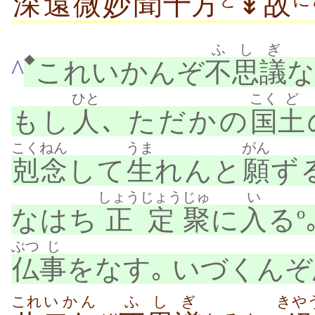
深遠
微
妙
聞
十方
↡
故
ふ
しぎ
◆
^
これいかんぞ
不
思議
な
ひと
こく
ど
もし
人
､ ただかの
国
土
こくねん
うま
がん
剋念
して
生
れんと
願
ず
しょうじょう
じゅ
い
なはち
正定
聚
に
入
るº
ぶつ
じ
仏
事
をなす｡ いづくんぞ
これ
いかん
ふしぎ
きや