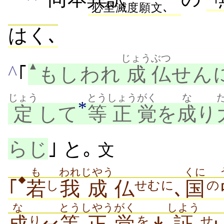
必至滅度願文､
はく､
じょう
ぶつ
▲
^
｢
もしわれ
成
仏
せん
じょう
とう
しょう
がく
な
*
定
して
等
正
覚
を
成
り
らじ
｣ と｡
文
も
われ
じやう
くに
◆
｢
若
我
成
仏
､
国
し
せむに
の
な
とう
しやう
がく
しよう
り
を
せ