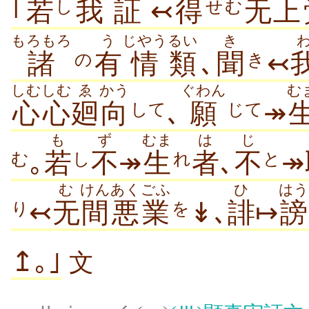
｢
若
我
証
↢
得
无上
し
せむ
もろもろ
う
じやう
るい
き
諸
有
情
類
､
聞
↢
の
き
しむしむ
ゑ
かう
ぐわん
む
心心
廻
向
､
願
↠
して
じて
も
ず
むま
は
じ
｡
若
不
↠
生
者
､
不
↠
し
れ
と
む
む
けん
あくごふ
ひ
はう
↢
无
間
悪業
↡､
誹
↦
謗
り
を
↥｡｣
文