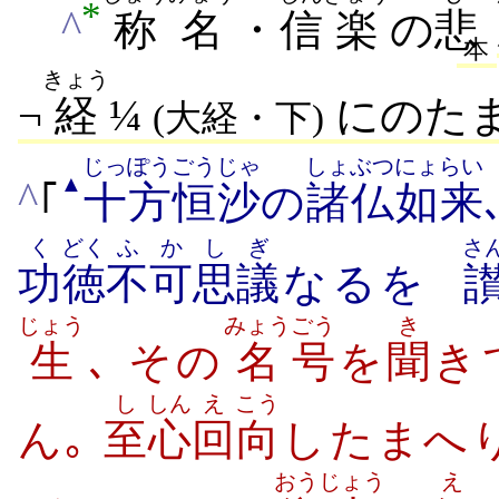
*
^
称名
・
信
楽
の
悲
本
きょう
¬
経
¼
にのたま
(大経・下)
じっぽう
ごうじゃ
しょぶつ
にょらい
▲
^
｢
十方
恒沙
の
諸仏
如来
く
どく
ふか
しぎ
さ
功
徳
不可
思議
なるを
じょう
みょう
ごう
き
生
､ その
名
号
を
聞
き
し
しん
え
こう
ん｡
至
心
回
向
したまへり
おう
じょう
え