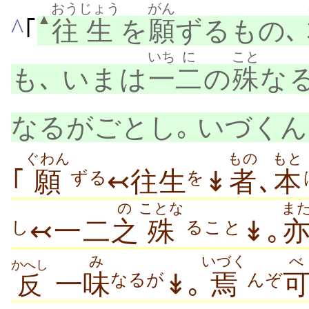
おう
じょう
がん
▲
^
｢
往
生
を
願
ずるもの､
いち
に
こと
も､ いまは
一
二
の
殊
な
なるがごとし｡ いづく
ぐわん
もの
もと
｢
願
↢往生
↡
者
､
本
ずる
を
の
ことな
ま
↢一二
之
殊
↡｡
し
ること
み
いづく
べ
かへし
一
味
↡｡
焉
なるが
んぞ
反