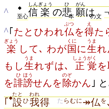
しん
ぎょう
ひ
がん
◆
^
信
楽
の
悲
願
は
至心
本
の文
ぶつ
え
^
｢
たとひわれ
仏
を
得
た
ぎょう
くに
うま
楽
して､ わが
国
に
生
れ
うま
しょう
がく
もし
生
れずは､
正
覚
を
ひ
ほう
のぞ
を
誹
謗
せんを
除
かん
｣ 
たと
われ
◆
｢
設
我
得
↠仏
ひ
た
らむに
を