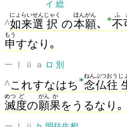
イ
総
にょらい
せん
じゃく
ほんがん
ふ
*
^
如来
選
択
の
本願
､
不
もう
申
す
なり
｡
一 Ⅰ ⅱ ａ
ロ
別
ねんぶつ
おう
じ
*
^
これすなはち
念仏
往
めつ
ど
がん
か
滅
度
の
願
果
をうるなり｡
一 Ⅰ ⅱ
ｂ
明往生相