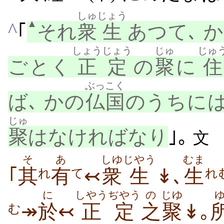
しゅ
じょう
▲
^
｢
それ
衆
生
あつて､ 
しょうじょう
じゅ
じゅ
ごとく
正定
の
聚
に
住
ぶっこく
ば､ かの
仏国
のうちに
じゅ
聚
はなければなり
｣｡
文
そ
あ
しゆ
じやう
むま
｢
其
有
↢
衆
生
↡､
生
れ
て
れ
に
しやうぢやう
の
じゆ
↠
於
↢
正定
之
聚
↡｡
む