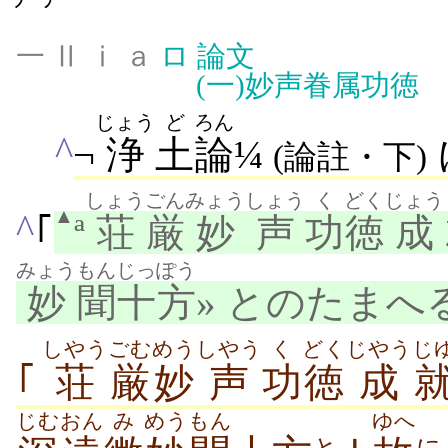
一 Ⅱ ⅰ ａ
ロ
論文
(一)
妙声眷属功徳
じょう
ど
ろん
^
¬
浄
土
論
¼
(
論註
・下)
しょう
ごん
みょうしょう
く
どく
じょう
▲
^
｢
ª
荘
厳
妙声
功
徳
成
みょう
もん
じっぽう
妙
聞
十方
» とのたまへ
しやう
ごむ
めう
しやう
く
どく
じやう
じ
｢
荘
厳
妙
声
功
徳
成
じむおん
み
めう
もん
ゆへ
と
に