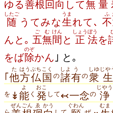
ゆる
善根
回
向
して
無
量
したご
うま
ふ
随
うてみな
生
れて､
不
ご
む
けん
しょう
ぼう
んと｡
五
無
間
と
正
法
を
のぞ
をば
除
かん
｣ と｡
た
はう
ぶちこく
しよ
う
しゆ
じや
｢
他
方
仏国
諸
有
衆
生
の
の
よ
おこ
じやう
↡
能
発
↢一念
浄
を
く
して
の
ぜんごん
ゑ
かう
ぐわん
むま
ら
して
ぜ