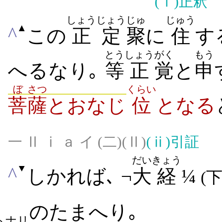
(ⅰ)
正釈
しょうじょう
じゅ
じゅう
▲
^
この
正定
聚
に
住
す
とう
しょう
がく
もう
へるなり｡
等
正
覚
と
申
ぼ
さつ
くらい
菩
薩
とおなじ
位
となる
一 Ⅱ ⅰ ａ イ (二)(Ⅱ)
(ⅱ)
引証
だい
きょう
▼
^
しかれば､ ¬
大
経
¼
(下
のたまへり｡
トナリ