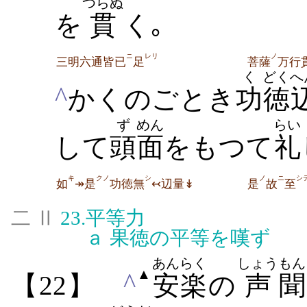
つらぬ
を
貫
く｡
ニ
レリ
ノ
三明六通皆已
足
菩薩
万行
く
どく
へ
^
かくのごとき
功
徳
ず
めん
らい
して
頭
面
をもつて
礼
キ
クノ
シ
ノ
ニ
シ
如
↠是
功徳無
↢辺量↡
是
故
至
二 Ⅱ
23.
平等力
ａ
果徳の平等を嘆ず
あんらく
しょう
もん
▲
^
【22】
安楽
の
声
聞