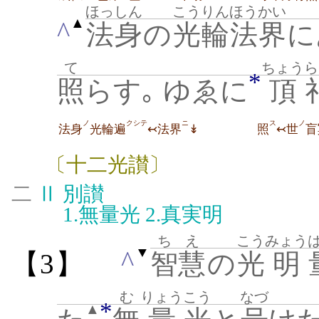
ほっしん
こうりん
ほうかい
▲
^
法身
の
光輪
法界
に
て
ちょう
ら
*
照
らす｡ ゆゑに
頂
ノ
クシテ
ニ
ス
ノ
法身
光輪遍
↢法界
↡
照
↢世
盲
〔十二光讃〕
二
Ⅱ
別讃
1.
無量光
2.
真実明
ちえ
こう
みょう
▼
^
【3】
智慧
の
光
明
む
りょう
こう
なづ
*
▲