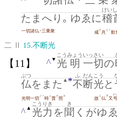
けい
たまへり｡ ゆゑに
稽
一切諸仏･三乗衆
ク
ニ
＊
咸
共
歎
二 Ⅱ
15.
不断光
こう
みょう
いっさい
▼
^
【11】
光
明
一切
の
ぶつ
ふ
だんこう
*
▲
仏
をまた
不
断光
と
ナ
ノ
ニ
ク
ス
ニ
ヲ
＊
光明一切
時
普
照
故
仏
又
こうりき
き
▲
^
光力
を
聞
くがゆ