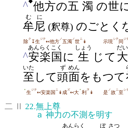
◆
^
他
方
の
五
濁
の
世
むに
牟尼
のごとく
(釈尊)
ク
ジテ
ノ
ノ
ニ
シテ
ジ
除
↧生
↢他方
五濁
世
↡
示現
同
あんらく
こく
しょう
だい
^
安楽
国
に
生
じて
大
いた
ず
めん
至
して
頭
面
をもつて
ジテ
ニ
ズ
ヲ
ノ
ニ
シ
＊
＊
生
↢安楽国
↡成
↢大
利
↡
是
故
至
二 Ⅱ
22.
無上尊
ａ
神力の不測を明す
あんらく
ぼ
さつ