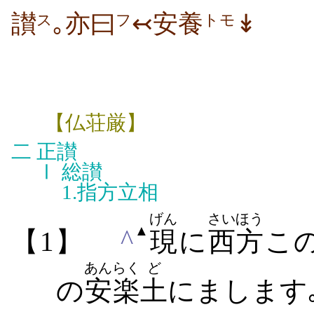
讃
｡亦曰
↢安養
↡
ス
フ
トモ
【仏荘厳】
二
正讃
Ⅰ
総讃
1.
指方立相
げん
さいほう
▲
^
【1】
現
に
西方
こ
あんらく
ど
の
安楽
土
にまします