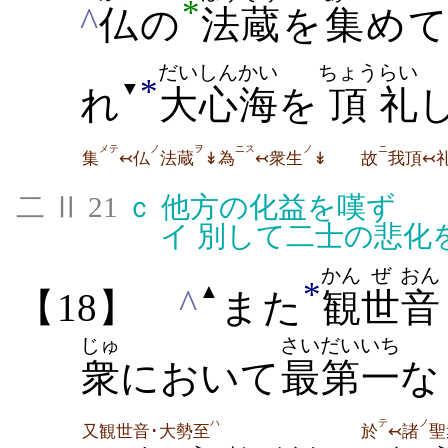
*
^
仏
の
法蔵
を
集
め
だいしん
かい
ちょう
らい
*
▼
れ
大心
海
を
頂
礼
メテ
ノ
ヲ
ニス
ノ
ニ
集
↢仏
法蔵
↡為
↢衆生
↡
故
我頂↢
二 Ⅱ 21
ｃ
他方の化益を嘆ず
イ
別して二士の悲化
かん
ぜ
おん
*
▲
^
【18】
また
観
世
音
じゅ
さい
だいいち
衆
において
最
第一
な
ハ
テ
ノ
又観世音･大勢至
於
↢諸
聖