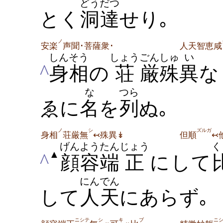
どうだつ
とく
洞達
せり｡
ノ
安楽
声聞･菩薩衆･
人天智恵咸
しんそう
しょう
ごん
しゅ
い
^
身相
の
荘
厳
殊
異
な
な
つら
ゑに
名
を
列
ぬ｡
ノ
シ
ズルガ
身相
荘厳無
↢殊異↡
但順
↢
げんよう
たん
じょう
く
▲
^
顔容
端
正
にして
にんでん
して
人天
にあらず｡
ニシテ
シ
キ
ブ
ニ