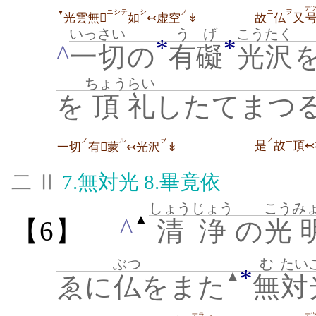
ナ
ニシテ
シ
ノ
ニ
ヲ
▼
光雲無
如
↢虚空
↡
故
仏
又
いっさい
うげ
こうたく
*
*
^
一切
の
有礙
光沢
ちょう
らい
を
頂
礼
したてまつる
ノ
ニ
ノ
ル
ヲ
是
故
頂↢
一切
有蒙
↢光沢
↡
二 Ⅱ
7.
無対光
8.
畢竟依
しょうじょう
こう
み
▲
^
【6】
清浄
の
光
ぶつ
む
たい
*
▲
ゑに
仏
をまた
無
対
ナラ
ナ