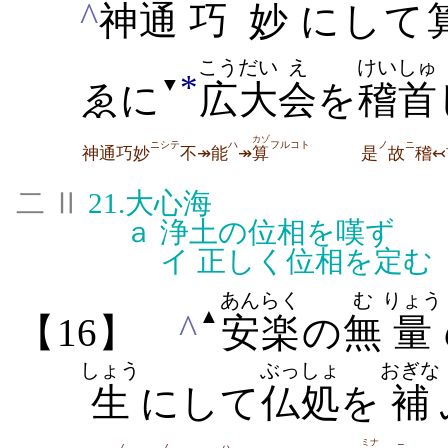
^
神通
巧妙
にして
こうだい
え
けいしゅ
*
▼
ゑに
広大
会
を
稽首
カゾ
ニシテ
ハ
フルコト
ノ
ニ
神通巧妙
不↠能
↠
算
是
故
稽↢
二 Ⅱ
21.
大心海
ａ
浄土の位相を嘆ず
イ
正しく位相を定む
あんらく
む
りょう
▲
^
【16】
安楽
の
無
量
しょう
ぶっしょ
おぎな
生
にして
仏処
を
補
ミナ
ニ
ノ
ノ
ハ