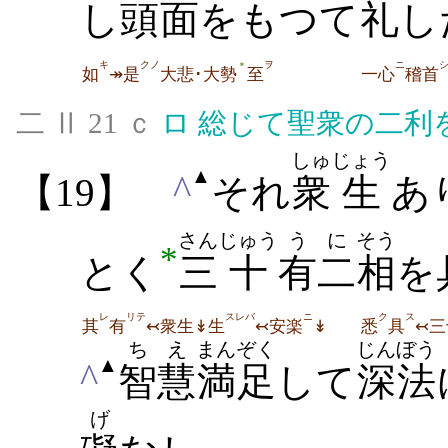
し
頭
面
をもつて
礼
し
キ
クノ
ヲ
ニ
＊
如
↠是
大悲･大勢
至
一心
稽首
二 Ⅱ 21 ｃ
ロ
総じて聖衆の二利
しゅ
じょう
▲
^
【19】
それ
衆
生
あ
さん
じゅう
う
に
そう
*
とく
三
十
有
二
相
を
レ
リテ
スレバ
ニ
ク
ス
其
有
↢衆生↡生
↢安楽
↡
悉
具
↢三
ちえ
まんぞく
じんぼう
▲
^
智慧
満足
して
深法
げ