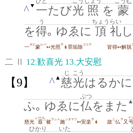
ひと
こう
しょう
こうむ
▼
^
一
たび
光
照
を
蒙
う
ちょう
らい
を
得
｡ ゆゑに
頂
礼
し
タビ
レバ
ヲ
コリテ
一
蒙
↢光照
↡罪垢除
皆得↢解脱
二 Ⅱ
12.
歓喜光
13.
大安慰
じ
こう
▲
^
【9】
慈
光
はるかに
ぶつ
ふ｡ ゆゑに
仏
をまた
ハルカ
ナ
ニ
ラシメ
シタマフ
ヲ
ニ
ヲ
＊
慈光
遐
被
施
↢安楽
↡
故
仏
又
ひかり
いた