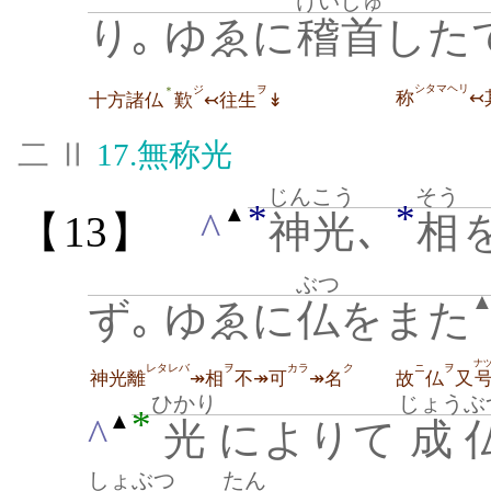
けいしゅ
り｡ ゆゑに
稽首
した
シタマヘリ
ジ
ヲ
＊
称
↢
十方諸仏
歎
↢往生
↡
二 Ⅱ
17.
無称光
じんこう
そう
*
*
▲
^
【13】
神光
､
相
ぶつ
ず｡ ゆゑに
仏
をまた
ナ
レタレバ
ヲ
カラ
ク
ニ
ヲ
神光離
↠相
不↠可
↠名
故
仏
又
ひかり
じょう
ぶ
*
▲
^
光
によりて
成
しょぶつ
たん