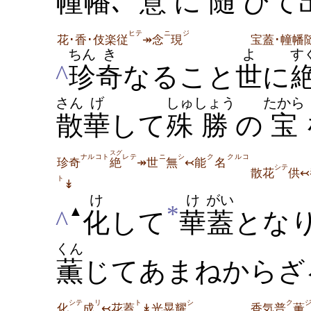
幢幡
､
意
に
随
ひて
ヒテ
ニ
ジ
花･香･伎楽従
↠念
現
宝蓋･幢幡
ちん
き
よ
す
^
珍
奇
なること
世
に
さん
げ
しゅ
しょう
たから
散
華
して
殊
勝
の
宝
スグ
ナルコト
レテ
ニ
シ
ク
クルコ
珍奇
絶
↠世
無
↢能
名
シテ
散花
供↢
ト
↡
け
け
がい
*
▲
^
化
して
華
蓋
とな
くん
薫
じてあまねからざ
シテ
リ
ト
シ
ク
化
成
↢花蓋
↡光晃耀
香気普
薫