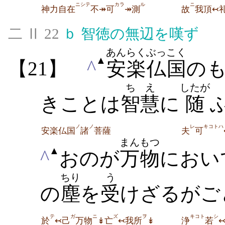
ニシテ
カラ
ル
ニ
神力自在
不↠可
↠測
故
我頂↢
二 Ⅱ 22
ｂ
智徳の無辺を嘆ず
あんらく
ぶっこく
▲
^
【21】
安楽
仏国
の
ちえ
したが
きことは
智慧
に
随
ふ
ノ
ノ
レ
キコトハ
安楽仏国
諸
菩薩
夫
可
まんもつ
▲
^
おのが
万物
におい
ちり
う
の
塵
を
受
けざるがご
テ
ガ
ニ
ズ
ヲ
キコト
シ
於
↢己
万物
↡亡
↢我所
↡
浄
若