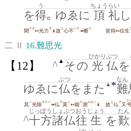
う
ちょう
らい
を
得
｡ ゆゑに
頂
礼
し
クガ
ヲ
ニ
シテ
エ
聞
↢光力
↡故
心不
↠断
皆得↢往生
二 Ⅱ
16.
難思光
ひかり
ぶつ
▲
^
【12】
その
光
仏
を
ぶつ
なん
*
▲
ゆゑに
仏
をまた
難
ナ
ノ
キテハ
ヲ
シ
ク
ルモノ
ニ
ヲ
其
光除
↠仏
莫
↢能
測
↡
故
仏
又
じっぽう
しょぶつ
おう
じょう
たん
^
十方
諸仏
往
生
を
歎