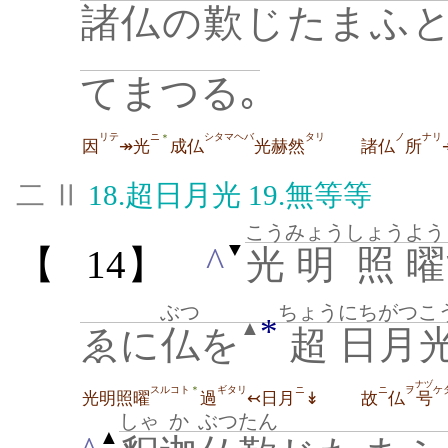
諸仏
の
歎
じたまふと
てまつる｡
リテ
ニ
シタマヘバ
タリ
ノ
ナリ
＊
因
↠光
成仏
光赫然
諸仏
所
二 Ⅱ
18.
超日月光
19.
無等等
こう
みょう
しょう
よう
▼
^
【
14】
光
明
照
曜
ぶつ
ちょう
にちがつ
こ
*
▲
ゑに
仏
を
超
日月
ナヅ
スルコト
ギタリ
ニ
ニ
ヲ
ケ
＊
光明照曜
過
↢日月
↡
故
仏
号
しゃ
か
ぶつ
たん
▲