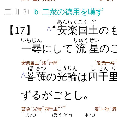
二 Ⅱ 21
ｂ
二衆の徳用を嘆ず
あんらく
こく
ど
▲
^
【17】
安楽
国
土
の
いちじん
りゅう
せい
一尋
にして
流
星
の
ノ
ノ
ハ
＊
安楽国土
諸
声聞
皆光一尋
ぼ
さつ
こうりん
し
せん
り
^
菩
薩
の
光輪
は
四
千
ずるがごとし｡
ノ
ハ
ニシテ
シ
ノ
菩薩
光輪
四千里
若
↣秋
満
ぶつ
ほうぞう
あつ