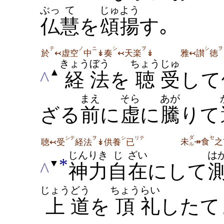
ぶっ
て
じゅよう
仏
慧
を
頌揚
す｡
テ
ノ
ニ
シ
ヲ
シ
ヲ
於
↢虚空
中
↡奏
↢天楽
↡
雅↢讃
徳
きょう
ぼう
ちょう
じゅ
▲
^
経
法
を
聴
受
して
まえ
そら
あが
ざる
前
に
虚
に
騰
りて
ダ
セ
シテ
ヲ
シ
リテ
未
↠食
之
聴↢受
経法
↡供養
已
ル
じんりき
じ
ざい
は
*
▼
^
神力
自
在
にして
じょう
どう
ちょう
らい
上
道
を
頂
礼
したて