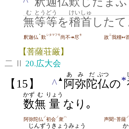
^
釈
迦
仏
歎
じたまふ
む
とうどう
けいしゅ
無
等等
を
稽首
したて
シタマフモ
キ
ニ
＊
釈迦仏
歎
尚不↠尽
故
我稽↢
【菩薩荘厳】
二 Ⅱ
20.
広大会
あみだ
ぶつ
*
▲
^
【15】
阿弥陀
仏
の
かず
む
りょう
数
無
量
なり｡
ノ
ノ
ハ
ノ
阿弥陀仏
初会
衆
声聞･菩薩
じんずう
きょうみょう
か