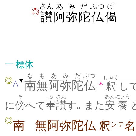
さん
あみだ
ぶつ
げ
◎
讃
阿弥陀
仏
偈
一
標体
なも
あみだ
ぶつ
しゃく
◎
▼
^
南無
阿弥陀
仏
*
釈
し
そ
ぶ
さん
あん
にょう
に
傍
へて
奉
讃
す｡ また
安
養
◎
南
無阿弥陀仏
釈
名
シテ