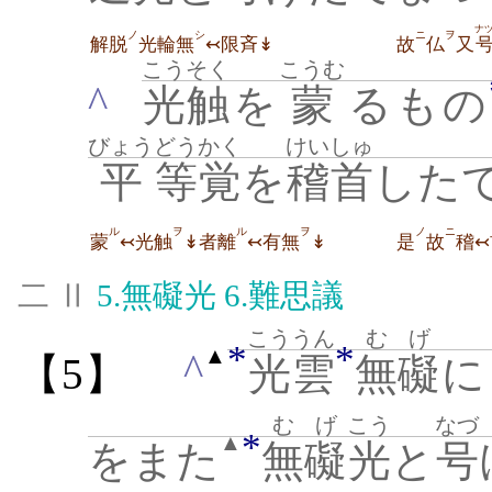
ナ
ノ
シ
ニ
ヲ
解脱
光輪無
↢限斉↡
故
仏
又
こうそく
こうむ
^
光触
を
蒙
るもの
びょう
どう
かく
けいしゅ
平
等
覚
を
稽首
した
ル
ヲ
ル
ヲ
ノ
ニ
蒙
↢光触
↡者離
↢有無
↡
是
故
稽↢
二 Ⅱ
5.
無礙光
6.
難思議
こううん
むげ
*
*
▲
^
【5】
光雲
無礙
に
むげ
こう
なづ
*
▲
をまた
無礙
光
と
号