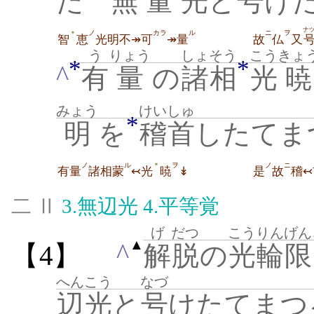
た
無
量
光
と
号
け
ナ
ノ
カラ
ル
ニ
ヲ
＊
智
恵
光明不↠可
↠量
故
仏
又
う
りょう
しょそう
こう
きょ
*
*
^
有
量
の
諸相
光
暁
みょう
けいしゅ
*
明
を
稽首
したてま
ノ
ル
ヲ
ノ
ニ
＊
有量
諸相蒙
↢光
暁
↡
是
故
稽↢
二 Ⅱ
3.
無辺光
4.
平等覚
げ
だつ
こうりん
げん
▲
^
【4】
解
脱
の
光輪
限
へんこう
なづ
辺光
と
号
けたてまつ