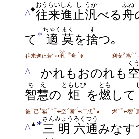
おうらい
しん
し
うか
ふね
◆
^
往来
進
止
汎
べる
舟
ちゃく
まく
す
*
て
適
莫
を
捨
つ｡
ウカ
シ
ベル
ノ
ヲ
シテ
往来進止若
↢
汎
舟
↡
利安
為
く
^
かれもおのれも
ちえ
ともしび
とも
智慧
の
炬
を
燃
して
モ
モ
クシテ
ノ
ズ
ヲ
シテ
＊
彼
己
猶
↠空
断
↢二想
↡
燃
↢智
さん
みょう
ろくつう
*
▲
^
三
明
六通
みなす