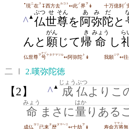
ニ
ス
ルコト
ノ
ヲ
ノ
▼
現
在
↧西方去
↢此
界
↡
十万億刹
ぶつ
せ
そん
あみだ
▲
^
仏
世
尊
を
阿弥陀
と
がん
き
みょう
ら
んと
願
じて
帰
命
し
ナヅ
ヲ
ケタテマツル
ト
ジテ
仏世尊
号
↢阿弥陀
↡
我願
↢往
二 Ⅰ
2.
嘆弥陀徳
じょう
ぶつ
▲
^
【2】
成
仏
よりこ
みょう
はか
命
まさに
量
りある
マサニ
ヨリ
タ
タマヘリ
ヲ
成仏
已来
歴
↢十劫
↡
寿命
方将
無