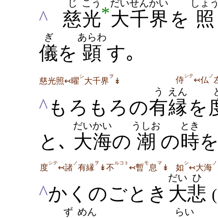
じ
こう
だいせん
かい
しょ
*
^
慈
光
大千
界
を
照
ぎ
あらわ
儀
を
顕
す｡
シテ
ノ
シ
ヲ
侍
↢仏
慈光照↢曜
大千界
↡
う
えん
^
もろもろの
有
縁
を
だいかい
うしお
とき
と､
大海
の
潮
の
時
シテ
ノ
ヲ
ルコト
モ
マ
シ
ノ
度
↢諸
有縁
↡不
↢暫
息
↡
如
↢大海
だい
ひ
^
かくのごとき
大
悲
ず
めん
らい