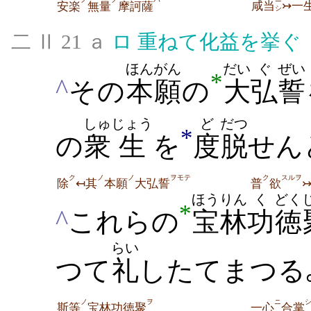
咸
当
↣一
安楽
無量
摩訶薩
シ
二 Ⅱ 21 ａ
ロ
重ねて化益を挙ぐ
ほんがん
だい
ぐ
ぜい
*
^
その
本願
の
大
弘
誓
しゅ
じょう
ど
だつ
*
の
衆
生
を
度
脱
せん
ク
ノ
ノ
ヲモテ
ク
スルヲ
除
↤其
本願
大弘誓
普
欲
ほうりん
く
どく
*
^
これらの
宝林
功
徳
らい
つて
礼
したてまつる
ノ
ヲ
ニ
斯等
宝林功徳聚
一心
合掌