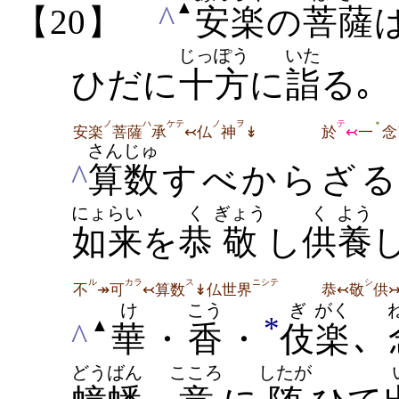
▲
^
【20】
安楽
の
菩
薩
じっぽう
いた
ひだに
十方
に
詣
る｡
ノ
ハ
ケテ
ノ
ヲ
テ
＊
安楽
菩薩
承
↢仏
神
↡
於
↢
一
念
さんじゅ
^
算数
すべからざ
にょらい
く
ぎょう
く
よう
如来
を
恭
敬
し
供
養
ル
カラ
ス
ニシテ
シ
不
↠可
↢算数
↡仏世界
恭↢敬
供
け
こう
ぎ
がく
*
▲
^
華
・
香
・
伎
楽
､
どうばん
こころ
したが