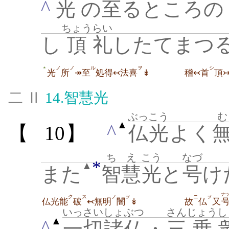
^
光
の
至
るところの
ちょう
らい
し
頂
礼
したてまつる
ノ
ノ
ル
ヲ
シ
＊
光
所
↠至
処得↢法喜
↡
稽↢首
頂
二 Ⅱ
14.
智慧光
ぶっこう
む
▲
^
【
10】
仏光
よく
ちえ
こう
なづ
*
▲
また
智慧
光
と
号
け
ナ
ク
ス
ノ
ヲ
ニ
ヲ
仏光能
破
↢無明
闇
↡
故
仏
又
いっさい
しょぶつ
さん
じょう
し
▲
^
一切
諸仏
・
三
乗