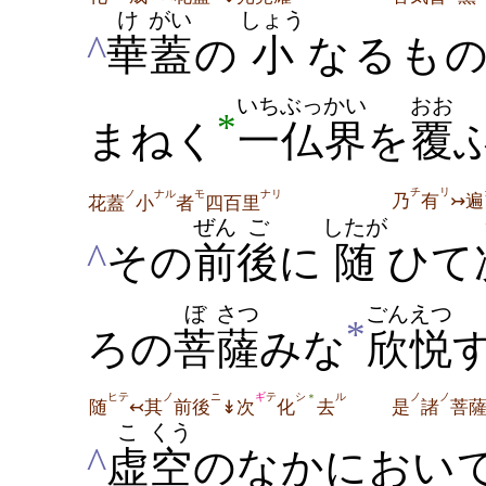
け
がい
しょう
^
華
蓋
の
小
なるも
いち
ぶっかい
おお
*
まねく
一
仏界
を
覆
チ
リ
ノ
ナル
モ
ナリ
乃
有
↣遍
花蓋
小
者
四百里
ぜん
ご
したが
^
その
前
後
に
随
ひて
ぼ
さつ
ごんえつ
*
ろの
菩
薩
みな
欣悦
す
ヒテ
ノ
ニ
ギ
テ
シ
ル
ノ
ノ
＊
随
↢其
前後
↡次
化
去
是
諸
菩
こ
くう
^
虚
空
のなかにおい