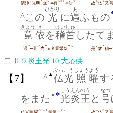
ノ
シ
ルコト
ブモノ
ニ
ヲ
＊
清浄
光明
無
↠有
↠
対
故
仏
又
ひかり
あ
^
この
光
に
遇
ふもの
きょう
え
けいしゅ
竟
依
を
稽首
したてま
フ
ノ
ニ
コル
ノ
ニ
＊
遇
↢斯
光
↡者業繋除
是
故
稽↢
二 Ⅱ
9.
炎王光
10.
大応供
ぶっこう
しょう
よう
▲
^
【7】
仏光
照
曜
す
こうえん
のう
なづ
*
▲
をまた
光炎
王
と
号
ナ
スルコト
ナリ
ニ
ヲ
仏光照曜
最第一
故
仏
又