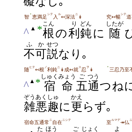
礙
なし｡
シテ
ル
ニ
シテ
＊
智
恵満足
入
↢深法
↡
究↢暢
道
こん
り
どん
したが
*
▲
^
根
の
利
鈍
に
随
ふか
せつ
不可
説
なり｡
ヒテ
ノ
ニ
ス
ヲ
＊
随
↢根
利鈍
↡成↢就
忍
↡
三忍乃至
しゅくみょう
ご
つう
*
▲
^
宿命
五
通
つね
ぞう
あくしゅ
かえ
雑
悪趣
に
更
らず｡
ニ
ニシテ
ルマデ
宿命五通常
自在
至
↠仏
た
ほう
ご
じょく
よ