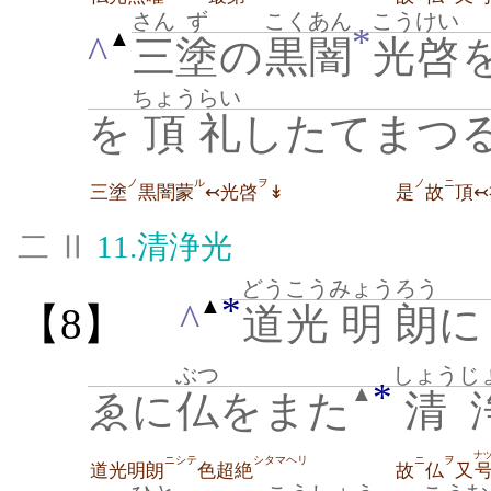
さん
ず
こくあん
こうけい
*
▲
^
三
塗
の
黒闇
光啓
ちょう
らい
を
頂
礼
したてまつる
ノ
ル
ヲ
ノ
ニ
三塗
黒闇蒙
↢光啓
↡
是
故
頂↢
二 Ⅱ
11.
清浄光
どうこう
みょう
ろう
*
▲
^
【8】
道光
明
朗
に
ぶつ
しょうじ
*
▲
ゑに
仏
をまた
清
ナ
ニシテ
シタマヘリ
ニ
ヲ
道光明朗
色超絶
故
仏
又