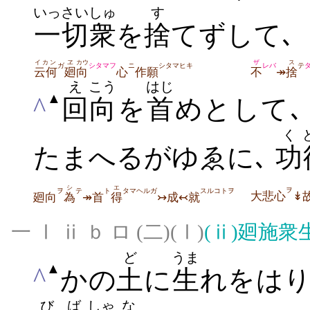
いっさい
しゅ
す
一切
衆
を
捨
てずして､
イカン
ヱ
カウ
ザ
ス
ガ
シタマフ
ニ
シタマヒキ
レバ
テ
云何
廻
向
心
作願
不
↠
捨
え
こう
はじ
▲
^
回
向
を
首
めとして
く
たまへるがゆゑに､
功
シ
エ
ヲ
ヲ
テ
ト
タマヘルガ
スルコトヲ
大悲心
↡
廻向
為
↠首
得
↣成↢就
一 Ⅰ ⅱ ｂ ロ (二)(Ⅰ)
(ⅱ)
廻施衆
ど
うま
▲
^
かの
土
に
生
れをはり
びば
しゃ
な