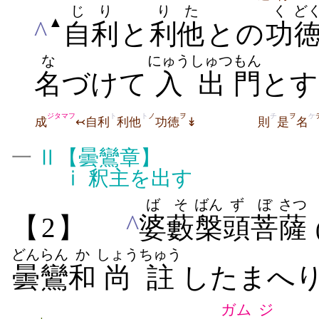
じり
りた
く
ど
▲
^
自利
と
利他
との
功
な
にゅうしゅつ
もん
名
づけて
入出
門
とす
ジタマフ
ト
ト
ノ
ヲ
チ
ヲ
ケ
成
↢自利
利他
功徳
↡
則
是
名
一
Ⅱ
【曇鸞章】
ⅰ
釈主を出す
ばそ
ばん
ず
ぼ
さつ
^
【2】
婆藪
槃
頭
菩
薩
どんらん
か
しょう
ちゅう
曇鸞
和
尚
註
したまへり
ガム
ジ