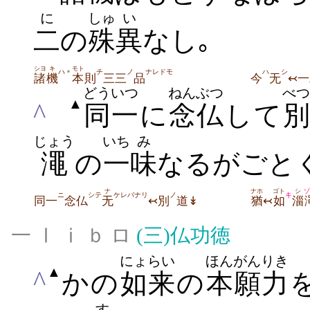
に
しゅ
い
二
の
殊
異
なし｡
シヨ
キ
モト
ハ
チ
ノ
ナレドモ
ハ
シ
＊
諸
機
本
則
三三
品
今
无
↢一
どういつ
ねんぶつ
べ
▲
^
同一
に
念仏
して
別
じょう
いち
み
澠
の
一
味
なるがごと
ナ
ナホ
ゴト
シ
ゾ
ニ
シテ
ケレバナリ
ノ
キ
同一
念仏
无
↢別
道↡
猶
↢
如
淄
一 Ⅰ ⅰ ｂ ロ
(三)
仏功徳
にょらい
ほんがん
りき
▲
^
かの
如来
の
本願
力
す