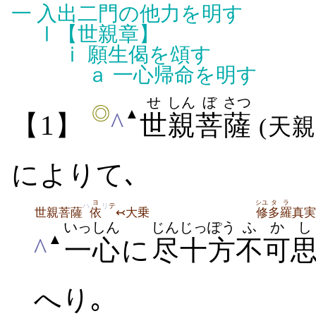
一
入出二門の他力を明す
Ⅰ
【世親章】
ⅰ
願生偈を頌す
ａ
一心帰命を明す
せ
しん
ぼ
さつ
◎
▲
^
【1】
世
親
菩
薩
(天親
によりて､
ヨ
シユ
タ
ラ
ハ
リ
テ
世親菩薩
依
↢大乗
修
多
羅
真実
いっしん
じん
じっぽう
ふか
し
▲
^
一心
に
尽
十方
不可
へり｡