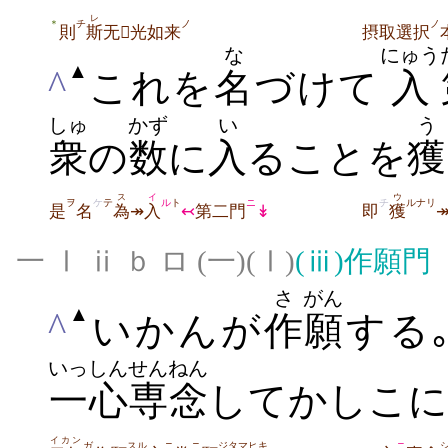
レ
チ
ノ
ノ
＊
則
斯
无光如来
摂取選択
な
にゅう
▲
^
これを
名
づけて
入
しゅ
かず
い
う
衆
の
数
に
入
ることを
獲
ス
イ
ウ
ヲ
ケ
テ
ル
ト
ニ
チ
ルナリ
是
名
為
↠
入
↢
第二門
↡
即
獲
一 Ⅰ ⅱ ｂ ロ (一)(Ⅰ)
(ⅲ)
作願門
さ
がん
▲
^
いかんが
作
願
する
いっしん
せんねん
一心
専念
してかしこに
イカン
ガ
スル
ニ
ニ
ジタマヒキ
ニ