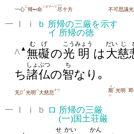
ジン
ニ
シ
タマヘリ
一心
帰↢命
尽
十方
不可思議光
一 Ⅰ ⅰ
ｂ
所帰の三厳を示す
イ
所帰の徳
むげ
こう
みょう
だい
じ
▲
^
無礙
の
光
明
は
大
慈
しょぶつ
ち
ち
諸仏
の
智
なり｡
コ
ノ
ハ
斯
光明
即
ノ
ハ
ナリ
无
光明
大慈悲
シ
一 Ⅰ ⅰ ｂ
ロ
所帰の三厳
(一)
国土荘厳
せ
かい
かん