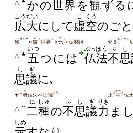
▲
^
かの
世
界
を
観
ずる
こうだい
こ
くう
広大
にして
虚
空
のごと
カ
ナ
ズルニ
ノ
ヲ
シ
セルコト
観
↢
彼
世界
↡
无
↢辺際↡
究竟
いつ
ぶっぽう
ふ
し
*
▲
^
五
つには
仏法
不
思
しぎ
思議
に､
ハ
ナカ
ニ
ナリ
ノ
ノ
五
者
仏法不思議
此
中
仏
に
しゅ
ふ
しぎ
りき
～
^
二
種
の
不
思議
力
ま
しめ
示
すなり｡