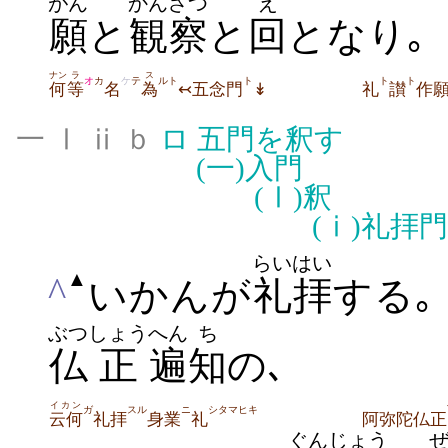
がん
かんざつ
え
願
と
観察
と
回
となり｡
ナン
ラ
ス
オ
カ
ケ
テ
ルト
ト
ト
ト
何
等
名
為
↢五念門
↡
礼
讃
作
一 Ⅰ ⅱ ｂ
ロ
五門を釈す
(一)
入門
(Ⅰ)
釈
(ⅰ)
礼拝門
らいはい
▲
^
いかんが
礼拝
する｡
ぶつ
しょう
へん
ち
仏
正
遍
知
の､
イカン
ガ
スル
ニ
シタマヒキ
云何
礼拝
身業
礼
阿弥陀仏正
ぐん
じょう