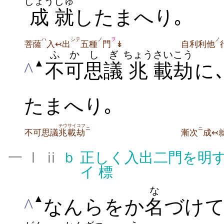
じょう
じゅ
成
就
したまへり｡
ハ
シテ
ノ
ヲ
ノ
菩薩
入↢出
五種
門
↡
自利利他
ふか
しぎ
ちょう
さい
こう
▲
^
不可
思議
兆
載
劫
に
たまへり｡
テウ
サイ
コフ
ニ
ニ
不可思議
兆
載
劫
漸次
成↢
一 Ⅰ ⅱ
ｂ
正しく入出二門を明
イ
標
な
▲
^
なんらをか
名
づけ