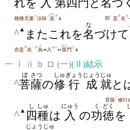
れを
入
第
四
門
と
名
づ
ラク
ノ
ノ
ヲ
チ
ヲ
ク
種種无量
法味
楽
↡
即
是
名
な
▲
^
またこれを
名
づけて
ス
オク
ヲ
ケ
テ
ルト
ニ
亦是
名
為
↠入
↢
屋
門
↡
一 Ⅰ ⅱ ｂ ロ (一)
(Ⅱ)
結示
ぼ
さつ
しゅ
ぎょう
じょう
じゅ
^
菩
薩
の
修
行
成
就
と
ノ
菩薩
修行
し
しゅ
にゅう
く
どく
▲
^
四
種
は
入
の
功
徳
を
じょう
じゅ