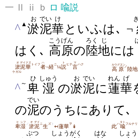
一 Ⅱ ⅱ ｂ
ロ
喩説
お
でい
け
▲
^
淤
泥
華
といふは､ ¬
こうげん
ろく
じ
はく､
高原
の
陸
地
には
オ
デイ
クヱ
ハ
ト
マ
トイフ
ニ
ヒテ
ハク
カウ
グヱン
淤
泥
華
者
¬経
¼
説
言
ノ
高
原
陸地
ケガル
ひ
しゅう
お
でい
れん
げ
～
^
卑
湿
の
淤
泥
に
蓮
華
でい
の
泥
のうちにありて､
ヒ
シフ
オ
デイ
タト
ノ
ニ
ズ
ト
ヲ
ハ
フルナリ
卑
湿
淤
泥
生
↢蓮華
↡
此
喩
ぶつ
しょう
がく
はな
しょう