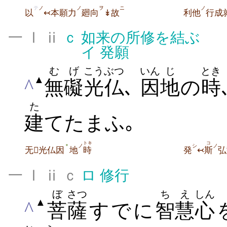
テ
ノ
ノ
ヲ
ニ
ノ
以
↢本願力
廻向
↡故
利他
行成
一 Ⅰ ⅱ
ｃ
如来の所修を結ぶ
イ
発願
むげ
こう
ぶつ
いん
じ
とき
▲
^
無礙
光
仏
､
因
地
の
時
た
建
てたまふ｡
トキ
コ
ノ
シ
ノ
＊
无光仏因
地
時
発
↢
斯
弘
一 Ⅰ ⅱ ｃ
ロ
修行
ぼ
さつ
ちえ
しん
▲
^
菩
薩
すでに
智慧
心