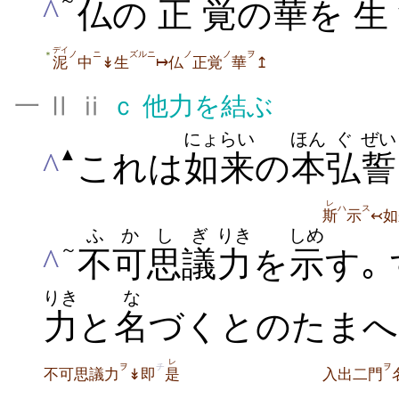
～
^
仏
の
正
覚
の
華
を
生
デイ
ノ
ニ
ズルニ
ノ
ノ
ヲ
＊
泥
中
↡生
↦仏
正覚
華
↥
一 Ⅱ ⅱ
ｃ
他力を結ぶ
にょらい
ほん
ぐ
ぜい
▲
^
これは
如来
の
本
弘
誓
レ
ハ
ス
斯
示
↢如
ふか
しぎ
りき
しめ
～
^
不可
思議
力
を
示
す｡
りき
な
力
と
名
づくとのたまへ
レ
ヲ
チ
ヲ
不可思議力
↡即
是
入出二門