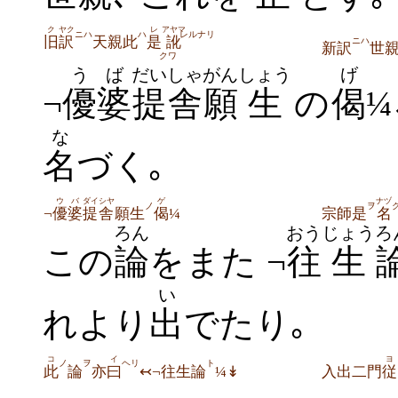
ク
ヤク
レ
アヤマ
ニハ
ハ
レルナリ
旧
訳
天親此
是
訛
ニハ
新訳
世
クワ
うば
だいしゃ
がん
しょう
げ
¬
優婆
提舎
願
生
の
偈
¼
な
名
づく｡
ウ
バ
ダイ
シヤ
ゲ
ナヅ
ノ
ヲ
¬
優
婆
提
舎
願生
偈
¼
宗師是
名
ろん
おう
じょう
ろ
この
論
をまた ¬
往
生
い
れより
出
でたり｡
コ
イ
ヨ
ノ
ヲ
ヘリ
ト
此
論
亦
曰
↢¬往生論
¼↡
入出二門
従