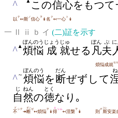
▲
^
この
信心
をもつて
テ
ノ
ヲ
ク
ト
以
↢斯
信心
↡名
↢一心
↡
一 Ⅱ ⅱ ｂ イ
(二)
証を示す
ぼんのう
じょう
じゅ
ぼん
ぶ
に
▲
^
煩悩
成
就
せる
凡
夫
セ
煩悩成就
ぼんのう
だん
ね
～
^
煩悩
を
断
ぜずして
じ
ねん
とく
自
然
の
徳
なり｡
ズ
ダン
エ
コレ
シテ
ゼ
ヲ
シム
ヲ
チ
不
↠
断
↢煩悩
↡
得
↢涅槃
↡
則
斯
安楽