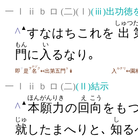
一 Ⅰ ⅱ ｂ ロ (二)(Ⅰ)
(ⅲ)
出功徳
しゅつ
▲
^
すなはちこれを
出
もん
い
門
に
入
るなり｡
ナヅ
チ
ヲ
ク
ト
ルナリ
即
是
名
↢出第五門
↡
入
↢園
一 Ⅰ ⅱ ｂ ロ (二)
(Ⅱ)
結示
ほんがん
りき
え
こう
▲
^
本願
力
の
回
向
をも
じゅ
し
就
したまへりと､
知
る