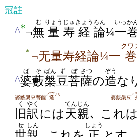
冠註
む
りょう
じゅ
きょう
ろん
いっか
*
^
¬
無
量
寿
経
論
¼
一
クワ
＊
¬无量寿経論¼一
巻
ばそ
ばん
ず
ぼ
さつ
ぞう
^
婆藪
槃
豆
菩
薩
の
造
な
ザウ
ノ
ナリ
ハ
婆藪槃豆菩薩
造
婆藪槃豆
く
やく
てんじん
旧
訳
には
天親
､ これ
せ
しん
しょう
世
親
､ これを
正
とす｡