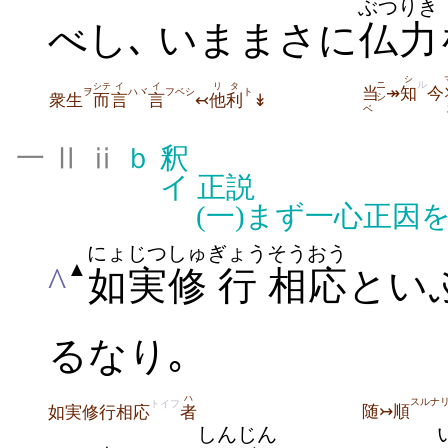
ぶつりき
べし､ いままさに
仏力
シ
ニ
ル
シテ
イ
イ
リタ
当
↠
知
今
ヲ
ハヾ
フベシ
ト
衆生
而
言
言
↢
他利
↡
シ
ベ
一 Ⅱ ⅱ
ｂ
釈
イ
正説
(一)
まず一心正因
にょじつ
しゅ
ぎょう
そうおう
▲
^
如実
修
行
相応
とい
るなり｡
ハ
スルナ
トイフ
随↣順
如実修行相応
者
しんじん