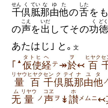
せん
く
てい
なゆ
た
した
千
倶
胝
那由
他
の
舌
を
こえ
いだ
く
ど
の
声
を
出
してその
功
あたはじ｣ と｡
文
タトヒ
ヘ
ヲ
ヒヤク
セ
▲
｢
仮使
経
↠
於
↢
百
テ
リヤウ
ヒヤク
セン
ク
テイ
ナ
ユ
タ
量
百
千
倶
胝
那
由
他
ム
リヤウ
コヱ
ホ
无
量
声
↡
讃
↢
ノ
ヲ
メムニ