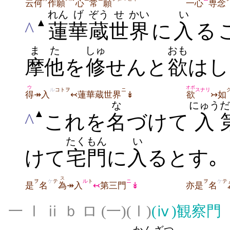
云何
作願
心
常
願
一心
専念
れん
げ
ぞう
せ
かい
い
▲
^
蓮
華
蔵
世
界
に
入
る
また
しゅ
おも
摩他
を
修
せんと
欲
はし
ウ
オボ
ル
コトヲ
ニ
スナリ
得
↠入
↢蓮華蔵世界
↡
欲
↣如
な
にゅう
だ
▲
^
これを
名
づけて
入
たくもん
い
けて
宅門
に
入
るとす｡
ス
ヲ
ケ
テ
ル
ト
ニ
ヲ
ケ
テ
是
名
為
↠入
↢
第三門
↡
亦是
名
一 Ⅰ ⅱ ｂ ロ (一)(Ⅰ)
(ⅳ)
観察門