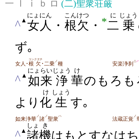
一 Ⅰ ⅰ ｂ ロ
(二)
聖衆荘厳
にょにん
こんけつ
に
じょう
*
▲
^
女人
・
根欠
・
二
乗
ず｡
コン
クヱチ
ノ
ニ
女人･
根
欠
･二乗
種
安楽浄刹
にょらい
じょう
け
▲
^
如来
浄
華
のもろも
け
しょう
より
化
生
す｡
ノ
ノ
ハ
ノ
如来浄華
諸
聖衆
法蔵正覚
しょ
き
▲
^
諸
機
は
もとすなはち