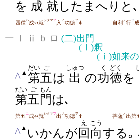
を
成
就
したまへりと
ハ
シタマ
フ
ノ
ヲ
ノ
ヲ
四種
成↢就
入
功徳
↡
自利
行
一 Ⅰ ⅱ ｂ ロ
(二)
出門
(Ⅰ)
釈
(ⅰ)
如来
だい
ご
しゅつ
く
どく
▲
^
第
五
は
出
の
功
徳
を
だい
ご
もん
第
五
門
は､
ニ
シタマ
フ
ノ
ヲ
ノ
第五
成↢就
出
功徳
↡
菩薩
出第
え
こう
▲
^
いかんが
回
向
する｡