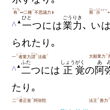
マシマ
コレ
シメ
ス
ノ
ハ
スナリ
有
↢二種
不思議力↡
斯
示
ひと
ごうりき
▲
^
一
つには
業力
､ い
られたり｡
ハ
イハ
ニ
ニ
ク
ノ
大願業力
一
者
業力
謂
法蔵
ふた
しょう
がく
あ
▲
^
二
つには
正
覚
の
阿
たり｡
ハ
ニ
ノ
ノ
二
者
正覚
阿弥陀
法王
善力