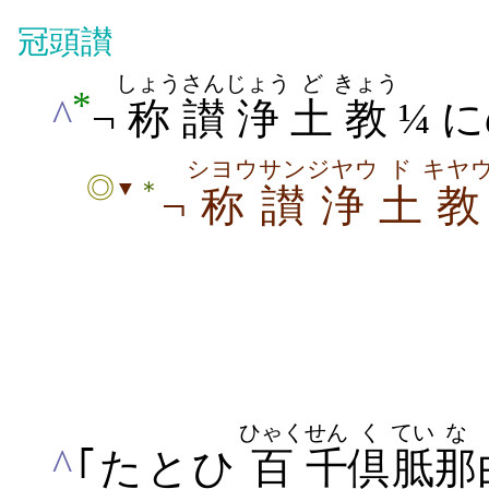
冠頭讃
しょう
さん
じょう
ど
きょう
*
^
¬
称
讃
浄
土
教
¼ 
シヨウ
サン
ジヤウ
ド
キヤ
◎
＊
▼
¬
称
讃
浄
土
教
ひゃく
せん
く
てい
な
^
｢たとひ
百
千
倶
胝
那