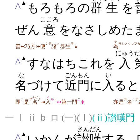
▲
^
もろもろの
群
生
を
こころ
ぜん
意
をなさしめた
ナ
シテ
ノ
ヲ
サシメタマフ
善↢巧方↣便
諸
群生
↡
為
にゅう
▲
^
すなはちこれを
入
な
ごんもん
い
名
づけて
近門
に
入
ると
ナヅ
イ
チ
ヲ
ク
ル
ト
ニ
ヲ
ケ
テ
即
是
名
↠
入
↢
第一門
↡
亦是
名
一 Ⅰ ⅱ ｂ ロ (一)(Ⅰ)
(ⅱ)
讃嘆門
さんだん
▲
^
いかんが
讃嘆
する｡