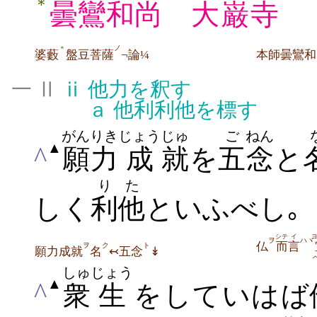
＊
曇鸞和尚
大
巌
寺
ノ
＊
婆藪
盤豆菩薩
¬論¼
本師曇鸞和
一 Ⅱ
ⅱ
他力を釈す
ａ
他利利他を標す
がんりき
じょう
じゅ
ご
ねん
▲
^
願力
成
就
を
五
念
と
りた
しく
利他
といふべし｡
シテ
イ
ヲ
ハヾ
仏
而
言
ヲ
ク
ト
願力成就
名
↢五念
↡
しゅ
じょう
▲
^
衆
生
をしていはば