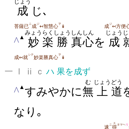
じょう
成
じ､
ニ
ジ
ヲ
ジ
菩薩已
成
↢智慧心
↡
成
↢方便
みょう
らく
しょう
しん
しん
じょう
じ
▲
^
妙
楽
勝
真
心
を
成
シテ
ヲ
成↢就
妙楽勝真心
↡
一 Ⅰ ⅱ ｃ
ハ
果を成ず
む
じょう
どう
▲
^
すみやかに
無
上
道
なり｡
エ
ニ
タマヘ
リ
速
得