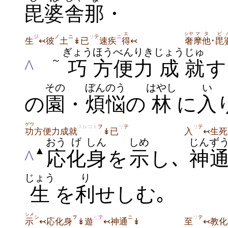
毘婆
舎
那
・
シヤ
マタ
ビ
エ
ジ
ノ
ニ
リ
テ
ニ
奢
摩他
･
毘
生
↢彼
土
↡已
速疾
得
↢
ぎょう
ほうべん
りき
じょう
じゅ
～
^
巧
方便
力
成
就
す
その
ぼんのう
はやし
い
の
園
・
煩悩
の
林
に
入
ゲウ
スルコト
ヲ
リ
テ
リ
テ
功
方便力成就
↡已
入
↢生死
おう
げ
しん
しめ
じんず
▲
^
応
化
身
を
示
し､
神
じょう
り
生
を
利
せしむ｡
シメ
シ
ヲ
ビ
テ
ニ
リ
テ
示
↢応化身
↡遊
↢神通
↡
至
↢教化