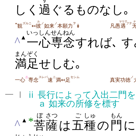
しく
過
ぐるものなし｡
カ
マウア
ナ
ズルニ
ノ
ノ
ヲ
フテ
▼
観
↢
彼
如来
本願力
↡
凡愚
遇
いっしん
せんねん
▲
^
一心
専念
すれば､ 
まんぞく
満足
せしむ｡
ニ
スレバ
ニ
セシム
ノ
一心
専念
速
満↢足
真実功徳
一 Ⅰ
ⅱ
長行によって入出二門を
ａ
如来の所修を標す
ぼ
さつ
ご
しゅ
もん
*
▲
^
菩
薩
は
五
種
の
門