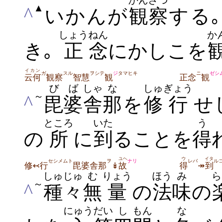
かんざつ
▲
^
いかんが
観察
する
しょう
ねん
か
き｡
正
念
にかしこを
イカン
ガ
スル
ヲシテ
ジ
タマヒキ
ニ
ゼシ
云何
観察
智慧
観
正念
観
びば
しゃ
な
しゅ
ぎょう
～
^
毘婆
舎
那
を
修
行
せ
ところ
いた
う
の
所
に
到
ることを
得
ユヘ
ウ
イタ
セシメムト
ヲ
ナリ
レバ
ル
修↢行
毘婆舎那
↡
故
得
↠
到
しゅじゅ
む
りょう
ほう
み
ら
～
^
種々
無
量
の
法
味
の
にゅう
だい
し
もん
な