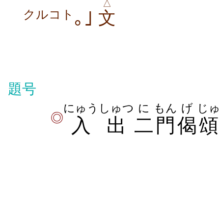
△
｡｣
クルコト
文
題号
にゅう
しゅつ
に
もん
げ
じ
◎
入
出
二
門
偈
頌