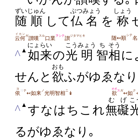
ずい
じゅん
ぶつ
みょう
しょう
随
順
して
仏
名
を
称
イカン
シテ
ガ
スル
ヲシテ
ジタマヒキ
随↢順
名
云何
讃嘆
口業
讃
にょらい
こう
みょう
ち
そう
▲
^
如来
の
光
明
智
相
に
おも
せん
と
欲
ふがゆゑなり
ヨ
オボ
リ
テ
ノ
ニ
ス
ガ
ク
依
↢如来
光明智相
↡
欲
↢如
むげ
こ
▲
^
すなはちこれ
無礙
るがゆゑなり｡