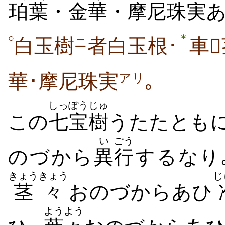
珀
葉
・
金
華
・
摩尼
珠
実
あ
＊
○
白玉樹
者白玉根･
車
ニ
華･摩尼珠実
｡
アリ
しっぽう
じゅ
この
七宝
樹
うたたとも
い
ごう
のづから
異
行
するなり
きょうきょう
じ
茎々
おのづからあひ
ようよう