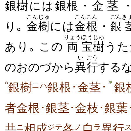
銀樹
には
銀
根
・
金
茎
こん
じゅ
こん
こん
ごん
き
り｡
金
樹
には
金
根
・
銀
りょう
ほう
じゅ
あり｡ この
両
宝
樹
うた
い
ごう
のおのづから
異
行
するな
＊
○
銀樹
銀根･金茎･
銀
ニハ
者金根･銀茎･金枝･銀葉
共
相成
各
自
異行
ニ
ジテ
ノ
ラ