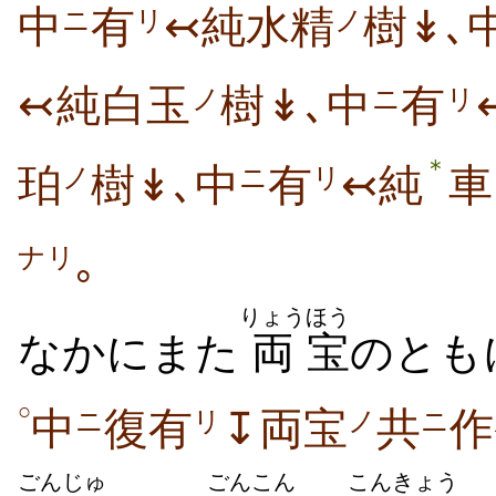
中
有
↢純水精
樹↡､
ニ
リ
ノ
↢純白玉
樹↡､中
有
ノ
ニ
リ
＊
珀
樹↡､中
有
↢純
車
ノ
ニ
リ
｡
ナリ
りょう
ほう
なかにまた
両
宝
のとも
○
中
復有
↧両宝
共
作
ニ
リ
ノ
ニ
ごんじゅ
ごん
こん
こん
きょう