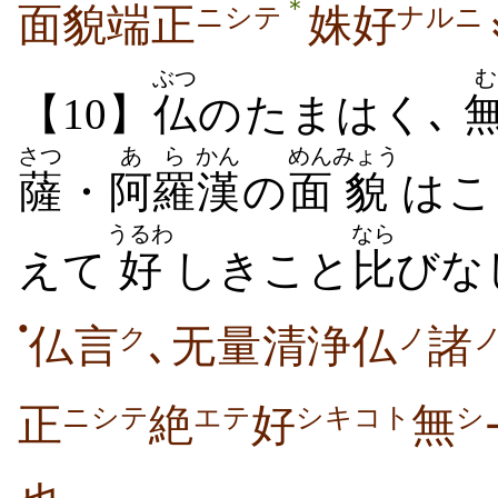
＊
面貌端正
姝好
ニシテ
ナルニ
ぶつ
む
【10】
仏
のたまはく､
さつ
あら
かん
めん
みょう
薩
・
阿羅
漢
の
面
貌
はこ
うるわ
なら
えて
好
しきこと
比
びな
●
仏言
､无量清浄仏
諸
ク
ノ
正
絶
好
無
ニシテ
エテ
シキコト
シ