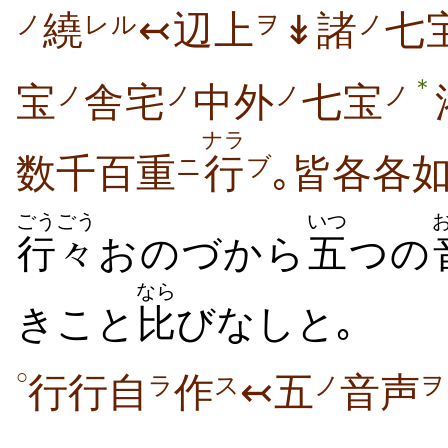
繞
↢辺上
↡諸
七
ノ
レル
ヲ
ノ
＊
宝
舎宅
中外
七宝
ノ
ノ
ノ
ノ
ナラ
数千百重
行
｡皆各各
ニ
ブ
ごうごう
いつ
行々
おのづから
五
つの
なら
きこと
比
びなしと｡
○
行行自
作
↢五
音声
ラ
ス
ノ
ヲ