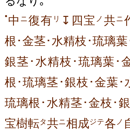
るなり｡
●
中
復有
↧四宝
共
ニ
リ
ノ
ニ
根･金茎･水精枝･琉璃葉
銀茎･水精枝･琉璃葉･
根･琉璃茎･銀枝･金葉･
琉璃根･水精茎･金枝･
宝樹転
共
相成
各
タ
ニ
ジテ
ノ