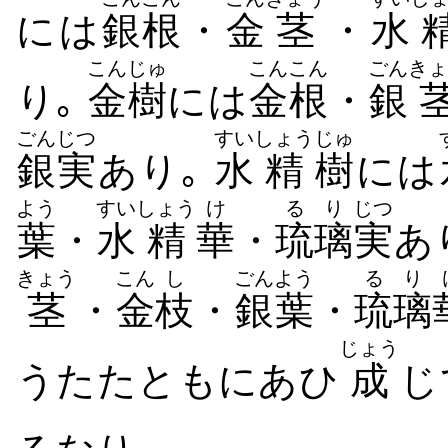
には
銀
根
・
金
茎
・
水
こん
じゅ
こん
こん
ごん
きょ
り｡
金
樹
には
金
根
・
銀
ごん
じつ
すい
しょう
じゅ
銀
実
あり｡
水
精
樹
には
よう
すい
しょう
け
るり
じつ
葉
・
水
精
華
・
琉璃
実
あ
きょう
こん
し
ごん
よう
るり
茎
・
金
枝
・
銀
葉
・
琉璃
じょう
うたたともにあひ
成
じ