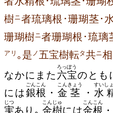
者水精根･琉璃茎･珊瑚
樹
者琉璃根･珊瑚茎･
ニ
珊瑚樹
者珊瑚根･琉璃
ニ
｡是
五宝樹転
共
相
アリ
ノ
タ
ニ
ろっぽう
なかにまた
六宝
のとも
ごん
こん
こん
きょう
すい
し
には
銀
根
・
金
茎
・
水
じつ
こん
じゅ
こん
こん
実
あり｡
金
樹
には
金
根
・