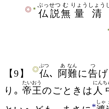
ぶっせつ
む
りょう
しょう
＊
◎
仏説
無
量
清
ぶつ
あ
なん
つ
◎
【9】
仏
､
阿
難
に
告
げ
たいおう
にん
ち
り｡
帝王
のごときは
人
しゃ
*