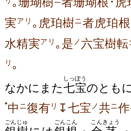
｡珊瑚樹
者珊瑚根･虎
ニ
リ
実
｡虎珀樹
者虎珀根
アリ
ニ
水精実
｡是
六宝樹転
アリ
ノ
｡
リ
しっぽう
なかにまた
七宝
のとも
●
中
復有
↧七宝
共
作
ニ
リ
ノ
ニ
ごん
じゅ
ごん
こん
こん
きょう