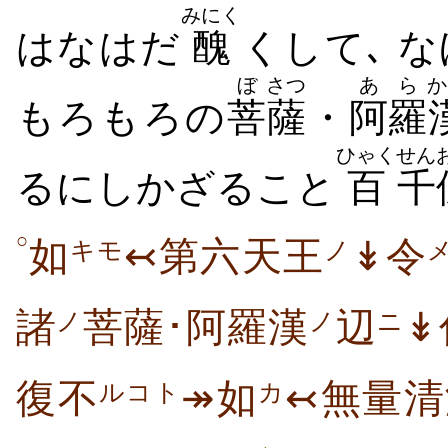
みにく
はなはだ
醜
くして､ 
ぼ
さつ
あら
か
もろもろの
菩
薩
・
阿羅
ひゃく
せん
るにしかざること
百
千
○
如
↢第六天王
↡令
キモ
ノ
諸
菩薩･阿羅漢
辺
↡
ノ
ノ
ニ
復不
↠如
↢無量清
ルコト
カ