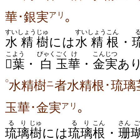
華･銀実
｡
アリ
すい
しょう
じゅ
すい
しょう
こん
水
精
樹
には
水
精
根
・
こ
よう
びゃく
ごく
け
こん
じつ

葉
・
白
玉
華
・
金
実
あり
○
水精樹
者水精根･琉璃
ニ
玉華･金実
｡
アリ
るり
じゅ
るり
こん
さん
ご
琉璃
樹
には
琉璃
根
・
珊