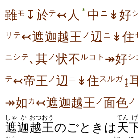
＊
雖
↧於
↢人
中
↡好
モ
テ
ニ
↢遮迦越王
辺
↡住
リテ
ノ
ニ
､其
状不
↠好
ニシテ
ノ
ルコト
シ
↢帝王
辺
↡住
↨
ノ
ニ
スルガ
テ
↠如
↢遮迦越王
面色
カ
ノ
ノ
しゃ
か
おつ
おう
てん
げ
遮
迦
越
王
のごときは
天