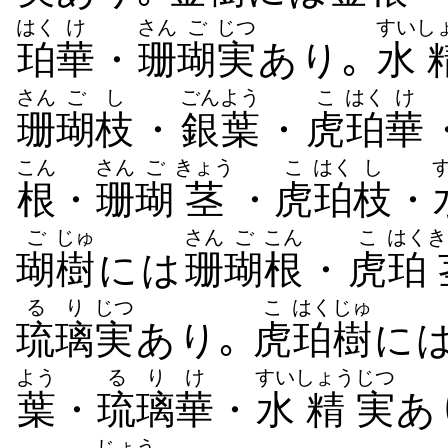
はく
け
さん
ご
じつ
すい
し
珀
華
・
珊
瑚
実
あり｡
水
さん
ご
し
ごん
よう
こ
はく
け
珊
瑚
枝
・
銀
葉
・
虎
珀
華
こん
さん
ご
きょう
こ
はく
し
根
・
珊
瑚
茎
・
虎
珀
枝
・
ご
じゅ
さん
ご
こん
こ
はく
き
瑚
樹
には
珊
瑚
根
・
虎
珀
るり
じつ
こ
はく
じゅ
琉璃
実
あり｡
虎
珀
樹
に
よう
るり
け
すい
しょう
じつ
葉
・
琉璃
華
・
水
精
実
あ
じょう