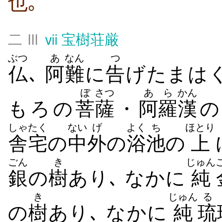
也｡
二 Ⅲ
ⅶ
宝樹荘厳
ぶつ
あ
なん
つ
仏
､
阿
難
に
告
げたまは
ぼ
さつ
あら
かん
もろの
菩
薩
・
阿羅
漢
の
しゃたく
ない
げ
よく
ち
ほとり
舎宅
の
中
外
の
浴
池
の
上
ごん
き
じゅん
銀
の
樹
あり､ なかに
純
き
じゅん
る
の
樹
あり､ なかに
純
琉