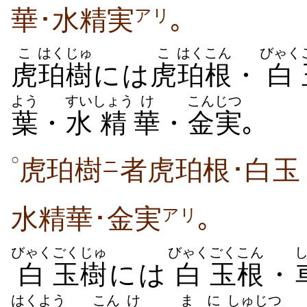
華･水精実
｡
アリ
こ
はく
じゅ
こ
はく
こん
びゃく
虎
珀
樹
には
虎
珀
根
・
白
よう
すい
しょう
け
こん
じつ
葉
・
水
精
華
・
金
実
｡
○
虎珀樹
者虎珀根･白玉
ニ
水精華･金実
｡
アリ
びゃく
ごく
じゅ
びゃく
ごく
こん
白
玉
樹
には
白
玉
根
・
はく
よう
こん
け
まに
しゅ
じつ