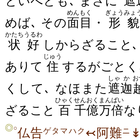
といへども､ まさに
遮
めんもく
ぎょうみょ
めば､ その
面目
・
形貌
かたち
うるわ
状
好
しからざること､
じゅう
ありて
住
するがごとく
しゃ
か
お
くして､ なほまた
遮
迦
ひゃく
せんおく
まんばい
ざること
百
千億
万倍
な
◎
○
仏告
↢阿難
ゲタマハク
ニ