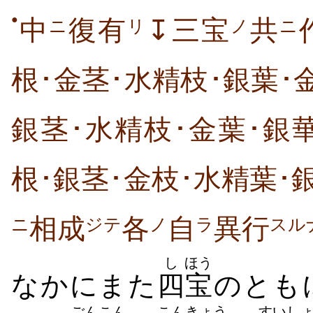
●
中
復有
↧三宝
共
ニ
リ
ノ
ニ
根･金茎･水精枝･銀葉･
銀茎･水精枝･金葉･銀
根･銀茎･金枝･水精葉･
相成
各
自
異行
ニ
ジテ
ノ
ラ
スル
し
ほう
なかにまた
四
宝
のとも
ごん
こん
こん
きょう
すい
し