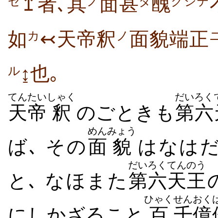
↥者､其
面甚
醜
セ
ノ
ダ
クシテ
如
↢天帝釈
面貌端正
カ
ノ
↨也｡
ル
てん
たい
しゃく
だいろく
天
帝
釈
のごときも
第六
めん
みょう
ば､ その
面
貌
はなは
だいろく
てんのう
と､ なほまた
第六
天王
ひゃく
せんおく
にしかざること
百
千億