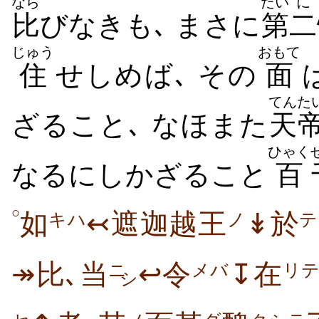
なら
だい
に
比
びなきも､ まさに
第
二
じゅう
おもて
住
せしめば､ その
面
てん
た
ざること､ なほまた
天
ひゃく
なるにしかざること
百
○
如
↢遮迦越王
↡於
キハ
ノ
テ
↠比､当
↩令
↧在
ニ
メバ
リ
シ