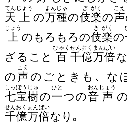
てん
じょう
まんじゅ
ぎ
がく
こえ
天
上
の
万種
の
伎
楽
の
声
じょう
ぎ
がく
上
のもろもろの
伎
楽
の
ひゃく
せんおく
まんばい
ざること
百
千億
万倍
こえ
の
声
のごときも､ な
しっぽう
じゅ
ひと
おん
じょう
七宝
樹
の
一
つの
音
声
せんおく
まんばい
千億
万倍
なり｡