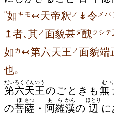
○
如
↢天帝釈
↡令
キモ
ノ
メバ
↥者､其
面貌甚
醜
ノ
ダ
クシテ
如
↢第六天王
面貌端
カ
ノ
也｡
だいろく
てんのう
む
第六
天王
のごときも
無
ぼ
さつ
あら
かん
ほとり
の
菩
薩
・
阿羅
漢
の
辺
に