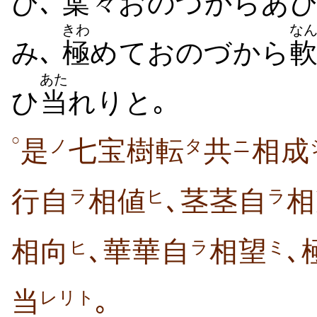
ひ､
葉々
おのづからあ
きわ
な
み､
極
めておのづから
あた
ひ
当
れりと｡
○
是
七宝樹転
共
相成
ノ
タ
ニ
行自
相値
､茎茎自
相
ラ
ヒ
ラ
相向
､華華自
相望
､
ヒ
ラ
ミ
当
｡
レリト