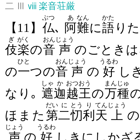
二 Ⅲ
ⅷ
楽音荘厳
ぶつ
あ
なん
かた
【11】
仏
､
阿
難
に
語
りた
ぎ
がく
おん
じょう
伎
楽
の
音
声
のごときは
ひと
おん
じょう
うるわ
の
一
つの
音
声
の
好
し
しゃ
か
おつおう
まんじゅ
なり｡
遮
迦
越王
の
万種
だい
に
とう
り
てん
じょう
ほまた
第
二
忉
利
天
上
の
じょう
うるわ
声
の
好
しきにしかざ