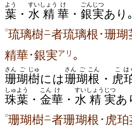
よう
すい
しょう
け
ごん
じつ
葉
・
水
精
華
・
銀
実
あり
○
琉璃樹
者琉璃根･珊瑚
ニ
精華･銀実
｡
アリ
さん
ご
じゅ
さん
ご
こん
こ
は
珊
瑚
樹
には
珊
瑚
根
・
虎
しゅ
よう
こん
け
すい
しょう
じつ
珠
葉
・
金
華
・
水
精
実
あ
○
珊瑚樹
者珊瑚根･虎珀
ニ