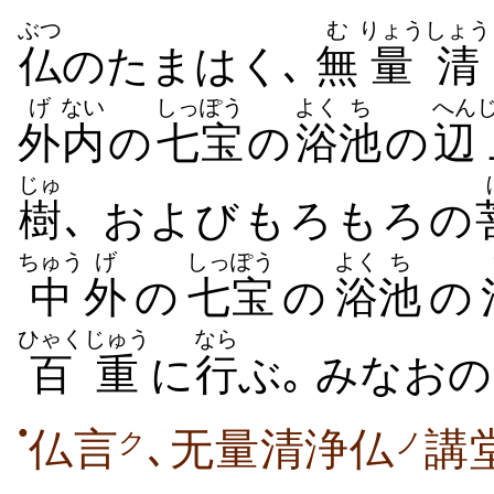
ぶつ
む
りょう
しょう
仏
のたまはく､
無
量
清
げ
ない
しっぽう
よく
ち
へん
外
内
の
七宝
の
浴
池
の
辺
じゅ
樹
､ およびもろもろの
ちゅう
げ
しっぽう
よく
ち
中
外
の
七宝
の
浴
池
の
ひゃくじゅう
なら
百重
に
行
ぶ｡ みなお
●
仏言
､无量清浄仏
講
ク
ノ