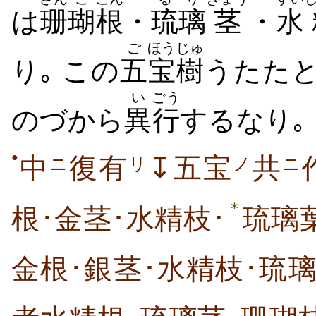
は
珊
瑚
根
・
琉璃
茎
・
水
ご
ほう
じゅ
り｡ この
五
宝
樹
うたた
い
ごう
のづから
異
行
するなり｡
●
中
復有
↧五宝
共
ニ
リ
ノ
ニ
＊
根･金茎･水精枝･
琉璃
金根･銀茎･水精枝･琉