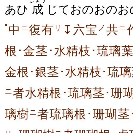
あひ
成
じておのおのお
●
中
復有
↧六宝
共
ニ
リ
ノ
ニ
根･金茎･水精枝･琉璃
金根･銀茎･水精枝･琉璃
者水精根･琉璃茎･珊瑚
ニ
璃樹
者琉璃根･珊瑚茎
ニ