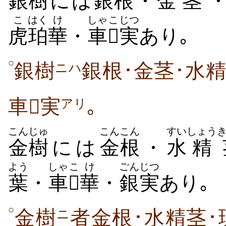
銀
樹
には
銀
根
・
金
茎
こ
はく
け
しゃ
こ
じつ
虎
珀
華
・
車

実
あり｡
○
銀樹
銀根･金茎･水精
ニハ
車実
｡
アリ
こん
じゅ
こん
こん
すい
しょう
金
樹
には
金
根
・
水
精
よう
しゃ
こ
け
ごん
じつ
葉
・
車

華
・
銀
実
あり｡
○
金樹
者金根･水精茎･
ニ