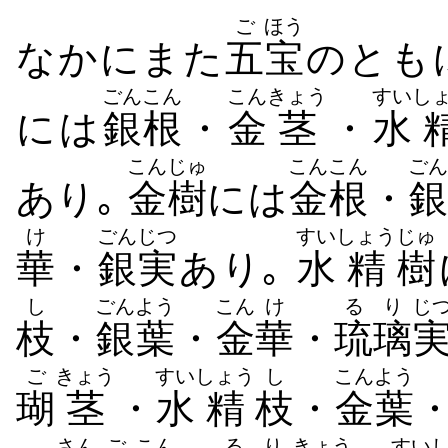
ご
ほう
なかにまた
五
宝
のとも
ごん
こん
こん
きょう
すい
し
には
銀
根
・
金
茎
・
水
こん
じゅ
こん
こん
ごん
あり｡
金
樹
には
金
根
・
銀
け
ごん
じつ
すい
しょう
じゅ
華
・
銀
実
あり｡
水
精
樹
し
ごん
よう
こん
け
るり
じ
枝
・
銀
葉
・
金
華
・
琉璃
ご
きょう
すい
しょう
し
こん
よう
瑚
茎
・
水
精
枝
・
金
葉
さん
ご
こん
るり
きょう
すい