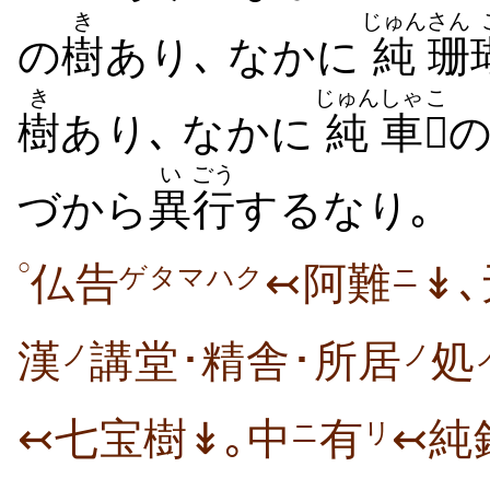
き
じゅん
さん
の
樹
あり､ なかに
純
珊
き
じゅん
しゃ
こ
樹
あり､ なかに
純
車

い
ごう
づから
異
行
するなり｡
○
仏告
↢阿難
↡
ゲタマハク
ニ
漢
講堂･精舎･所居
処
ノ
ノ
↢七宝樹↡｡中
有
↢純
ニ
リ