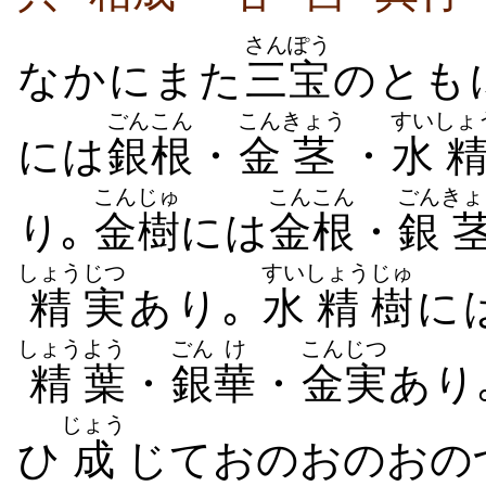
さんぽう
なかにまた
三宝
のとも
ごん
こん
こん
きょう
すい
しょ
には
銀
根
・
金
茎
・
水
こん
じゅ
こん
こん
ごん
きょ
り｡
金
樹
には
金
根
・
銀
しょう
じつ
すい
しょう
じゅ
精
実
あり｡
水
精
樹
に
しょう
よう
ごん
け
こん
じつ
精
葉
・
銀
華
・
金
実
あり
じょう
ひ
成
じておのおのおの