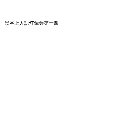
黒
谷上人語灯録巻第十四