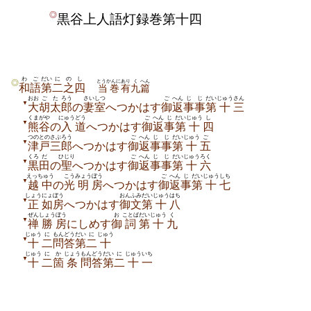
◎
黒谷上人語灯録巻第十四
わご
だい
に
の
し
とうかんに
あり
く
へん
◎
和語
第
二
之
四
当巻
有
九
篇
おお
ご
た
ろう
さいしつ
ご
へん
じ
じ
だい
じゅう
さん
▼
大
胡
太
郎
の
妻室
へつかはす
御
返
事
事
第
十
三
くまがや
にゅう
どう
ご
へん
じ
だい
じゅう
し
▼
熊谷
の
入
道
へつかはす
御
返
事
第
十
四
つのとの
さぶろう
ご
へん
じ
じ
だい
じゅう
ご
▼
津戸
三郎
へつかはす
御
返
事
事
第
十
五
くろ
だ
ひじり
ご
へん
じ
じ
だい
じゅう
ろく
▼
黒
田
の
聖
へつかはす
御
返
事
事
第
十
六
えっちゅう
こう
みょう
ぼう
ご
へん
じ
だい
じゅう
しち
▼
越中
の
光
明
房
へつかはす
御
返
事
第
十
七
しょう
にょ
ぼう
おんふみ
だい
じゅう
はち
▼
正
如
房
へつかはす
御文
第
十
八
ぜん
しょう
ぼう
お
ことば
だい
じゅう
く
▼
禅
勝
房
にしめす
御
詞
第
十
九
じゅう
に
もんどう
だい
に
じゅう
▼
十
二
問答
第
二
十
じゅう
に
か
じょう
もんどう
だい
に
じゅう
いち
▼
十
二
箇
条
問答
第
二
十
一