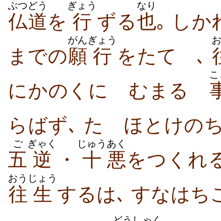
ぶつどう
ぎょう
なり
仏道
を
行
ずる
也
｡ しか
がん
ぎょう
までの
願
行
をたてゝ､
こ
にかのくにゝむまるゝ
らばず､ たゞほとけの
ご
ぎゃく
じゅう
あく
五
逆
・
十
悪
をつくれる
おう
じょう
往
生
するは､ すなはち
どう
しゃく