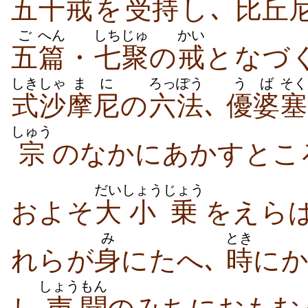
五
十戒
を
受
持
し､
比丘
ご
へん
しちじゅ
かい
五
篇
・
七聚
の
戒
となづ
しき
しゃ
まに
ろっぽう
うば
そく
式
沙
摩尼
の
六法
､
優婆
塞
しゅう
宗
のなかにあかすとこ
だい
しょうじょう
およそ
大
小乗
をえらば
み
とき
れらが
身
にたへ､
時
に
しょう
もん