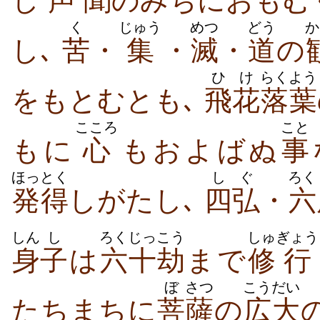
し
声
聞
のみちにおもむ
く
じゅう
めつ
どう
か
し､
苦
・
集
・
滅
・
道
の
ひけ
らくよう
をもとむとも､
飛花
落葉
こころ
こと
もに
心
もおよばぬ
事
ほっとく
しぐ
ろく
発得
しがたし､
四弘
・
六
しん
し
ろく
じっこう
しゅ
ぎょう
身
子
は
六
十劫
まで
修
行
ぼ
さつ
こうだい
たちまちに
菩
薩
の
広大