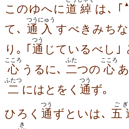
このゆへに
道
綽
は､ ｢
つう
にゅう
て､
通
入
すべきみちな
つう
り｡ ｢
通
じているべし｣ 
こころ
ふた
こころ
心
うるに､
二
つの
心
あ
ふたつ
つう
二
にはとをく
通
ず｡
つう
ご
ぎ
ひろく
通
ずといは､
五
き