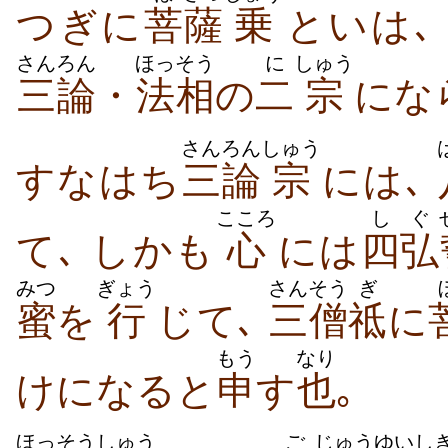
つぎに
菩
薩
乗
といは
さんろん
ほっそう
に
しゅう
三論
・
法相
の
二
宗
にな
さんろん
しゅう
すなはち
三論
宗
には､
こころ
しぐ
て､ しかも
心
には
四弘
みつ
ぎょう
さん
そう
ぎ
蜜
を
行
じて､
三
僧
祗
に
もう
なり
けになると
申
す
也
｡
ほっそう
しゅう
ご
じゅう
ゆいし