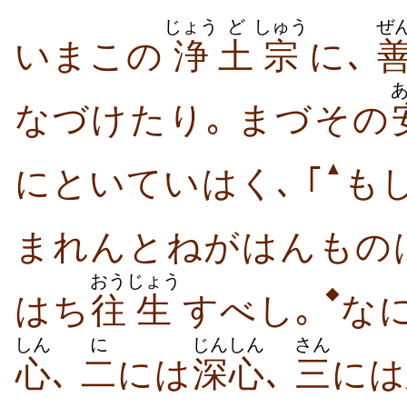
じょう
ど
しゅう
ぜ
いまこの
浄
土
宗
に､
なづけたり｡ まづその
▲
にといていはく､ ｢
も
まれんとねがはんもの
おう
じょう
◆
はち
往
生
すべし｡
な
しん
に
じんしん
さん
心
､
二
には
深心
､
三
には