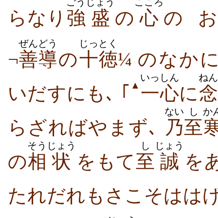
ごう
じょう
こころ
らなり
強
盛
の
心
の
お
ぜんどう
じっとく
¬
善導
の
十徳
¼ のなか
いっしん
ねん
▲
いだすにも､ ｢
一心
に
念
ない
し
か
らざればやまず､
乃
至
そう
じょう
し
じょう
の
相
状
をもて
至
誠
を
たれだれもさこそははげ