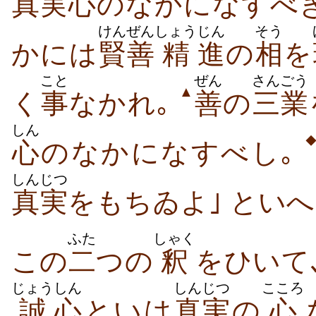
真実
心
のなかになすべ
けんぜん
しょう
じん
そう
かには
賢善
精
進
の
相
を
こと
ぜん
さんごう
▲
く
事
なかれ｡
善
の
三業
しん
心
のなかになすべし｡
しんじつ
真実
をもちゐよ｣ といへ
ふた
しゃく
この
二
つの
釈
をひいて
じょう
しん
しんじつ
こころ
誠
心
といは
真実
の
心