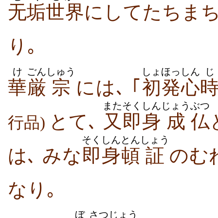
无垢
世
界
にしてたちま
り｡
け
ごん
しゅう
しょ
ほっしん
じ
華
厳
宗
には､ ｢
初
発心
また
そくしん
じょう
ぶつ
とて､
又
即身
成
仏
行品)
そくしん
とん
しょう
は､ みな
即身
頓
証
のむ
なり｡
ぼ
さつ
じょう