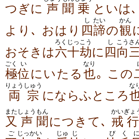
つぎに
声
聞
乗
といは､
し
たい
かん
より､ おはり
四
諦
の
観
ろく
じっこう
し
こう
さ
おそきは
六
十劫
に
四
向
ごく
い
なり
極
位
にいたる
也
｡ この
りょうしゅう
な
両宗
にならふところ
また
しょう
もん
かい
ぎょ
又
声
聞
につきて､
戒
行
ご
じっかい
じゅ
じ
びく