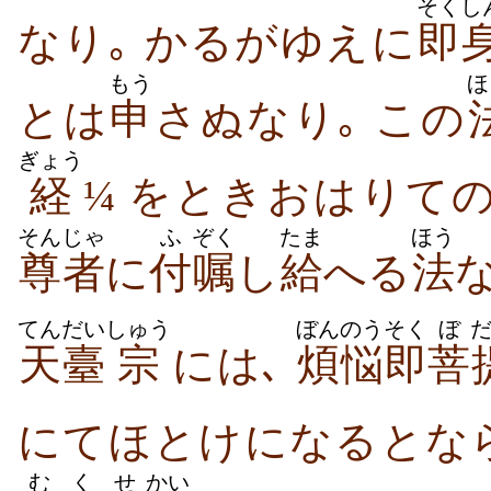
そくし
なり｡ かるがゆえに
即
もう
ほ
とは
申
さぬなり｡ この
ぎょう
経
¼ をときおはりての
そんじゃ
ふ
ぞく
たま
ほう
尊者
に
付
嘱
し
給
へる
法
てんだい
しゅう
ぼんのう
そく
ぼ
天臺
宗
には､
煩悩
即
菩
にてほとけになるとな
むく
せ
かい