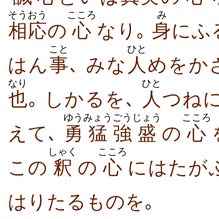
そうおう
こころ
み
相応
の
心
なり｡
身
にふ
こと
ひと
はん
事
､ みな
人
めをか
なり
ひと
也
｡ しかるを､
人
つね
ゆう
みょう
ごう
じょう
こころ
えて､
勇
猛
強
盛
の
心
しゃく
こころ
この
釈
の
心
にはたが
はりたるものを｡