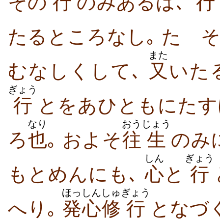
その
行
のみあるは､
行
たるところなし｡ たゞ
また
むなしくして､
又
いた
ぎょう
行
とをあひともにたす
なり
おう
じょう
ろ
也
｡ およそ
往
生
のみ
しん
ぎょう
もとめんにも､
心
と
行
ほっしん
しゅ
ぎょう
へり｡
発心
修
行
となづく