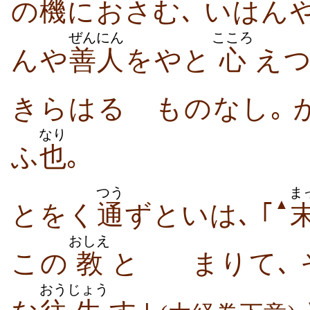
の
機
におさむ､ いはん
ぜんにん
こころ
んや
善人
をやと
心
えつ
きらはるゝものなし｡ 
なり
ふ
也
｡
つう
ま
▲
とをく
通
ずといは､ ｢
おしえ
この
教
と
ゞまりて､ 
おう
じょう