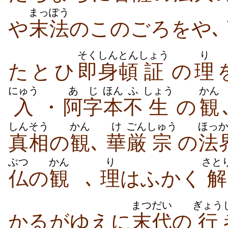
まっぽう
や
末法
のこのごろをや､
そくしん
とん
しょう
り
たとひ
即身
頓
証
の
理
にゅう
あじ
ほん
ふ
しょう
かん
入
・
阿字
本
不
生
の
観
しんそう
かん
け
ごん
しゅう
ほっ
真相
の
観
､
華
厳
宗
の
法
ぶつ
かん
り
さと
仏
の
観
､
理
はふかく
解
まつだい
ぎょう
かるがゆえに
末代
の
行