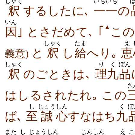
しゃく
いちいち
釈
するしたに､
一一
の
いん
▲
因
｣ とさだめて､ ｢
この
しゃく
たま
え
と
釈
し
給
へり｡
恵
義意)
しゃく
り
く
ぼん
釈
のごときは､
理
九
品
さ
はしるされたれ｡ この
し
じょう
しん
く
ぼ
ば､
至
誠
心
すなはち
九
また
し
じょう
しん
じんしん
え
こ