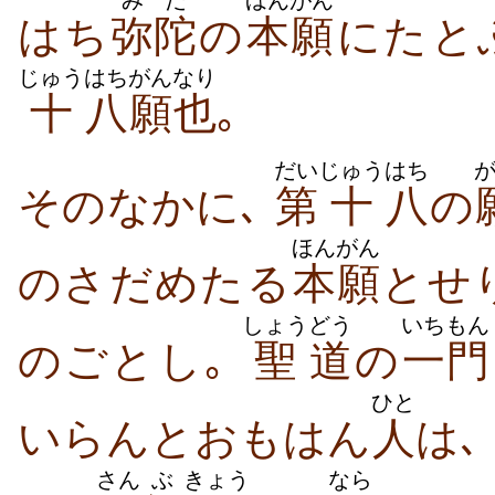
みだ
ほんがん
はち
弥陀
の
本願
にたと
じゅう
はちがん
なり
十
八願
也
｡
だい
じゅう
はち
そのなかに､
第
十
八
の
ほんがん
のさだめたる
本願
とせ
しょう
どう
いちもん
のごとし｡
聖
道
の
一門
ひと
いらんとおもはん
人
は､
さん
ぶ
きょう
なら