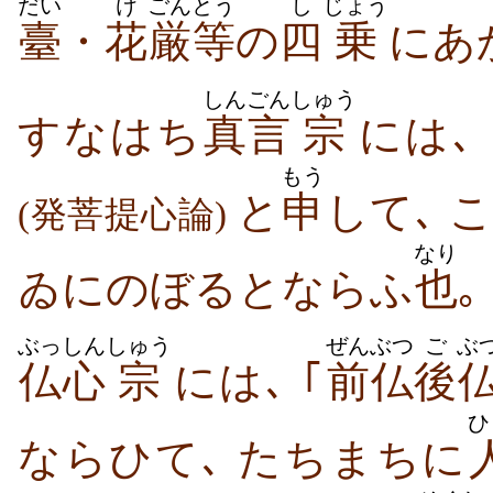
だい
け
ごん
とう
し
じょう
臺
・
花
厳
等
の
四
乗
にあ
しんごん
しゅう
すなはち
真言
宗
には､ 
もう
と
申
して､ 
(発菩提心論)
なり
ゐにのぼるとならふ
也
｡
ぶっしん
しゅう
ぜんぶつ
ご
ぶ
仏心
宗
には､ ｢
前仏
後
ひ
ならひて､ たちまちに