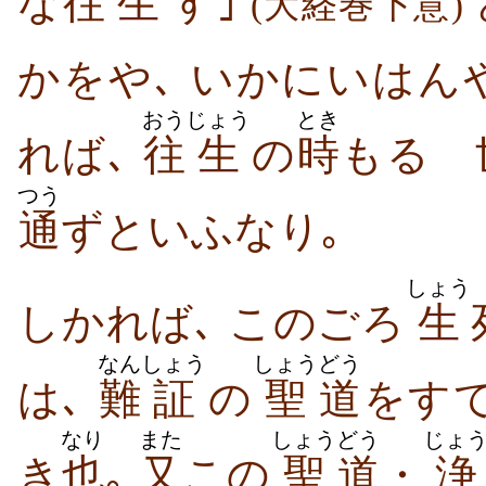
な
往
生
す｣
(大経巻下意)
かをや､ いかにいはん
おう
じょう
とき
れば､
往
生
の
時
もるゝ
つう
通
ずといふなり｡
しょう
しかれば､ このごろ
生
なん
しょう
しょう
どう
は､
難
証
の
聖
道
をす
なり
また
しょう
どう
じょ
き
也
｡
又
この
聖
道
・
浄