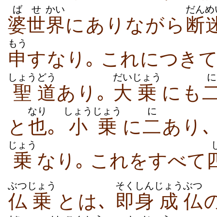
ば
せ
かい
だんめ
婆
世
界
にありながら
断
もう
申
すなり｡ これにつき
しょう
どう
だい
じょう
に
聖
道
あり｡
大
乗
にも
なり
しょうじょう
に
と
也
｡
小乗
に
二
あり､
じょう
乗
なり｡ これをすべて
ぶつ
じょう
そくしん
じょう
ぶつ
仏
乗
とは､
即身
成
仏