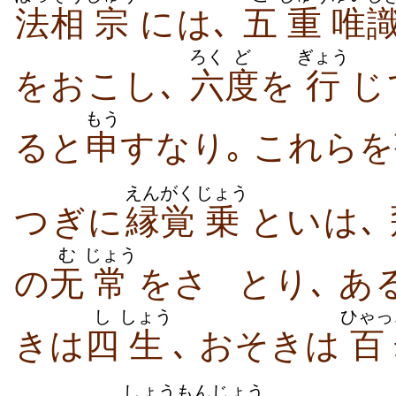
法相
宗
には､
五
重
唯
ろく
ど
ぎょう
をおこし､
六
度
を
行
じ
もう
ると
申
すなり｡ これらを
えんがく
じょう
つぎに
縁覚
乗
といは､
む
じょう
の
无
常
をさ
とり､ あ
し
しょう
ひゃっ
きは
四
生
､ おそきは
百
しょう
もん
じょう