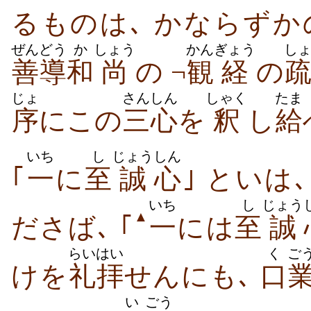
ぜんどう
か
しょう
かん
ぎょう
し
善導
和
尚
の ¬
観
経
の
じょ
さんしん
しゃく
たま
序
にこの
三心
を
釈
し
給
いち
し
じょう
しん
｢
一
に
至
誠
心
｣ といは､
いち
し
じょう
▲
ださば､ ｢
一
には
至
誠
らいはい
く
ご
けを
礼拝
せんにも､
口
い
ごう