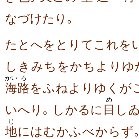
なづけたり｡
たとへをとりてこれをい
しきみちをかちよりゆ
かい
ろ
海
路
をふねよりゆくが
め
いへり｡ しかるに
目
しゐ
じ
地
にはむかふべからず