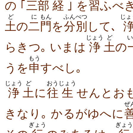
の ｢
三
部
経
｣ を
習
ふべき
ど
に
もん
ふんべつ
じょ
土
の
二
門
を
分別
して､
じょう
ど
い
らきつ｡ いまは
浄
土
の
もう
うを
申
すべし｡
じょう
ど
おう
じょう
浄
土
に
往
生
せんとお
ぜ
きなり｡ かるがゆへに
ぎょう
ぎょう