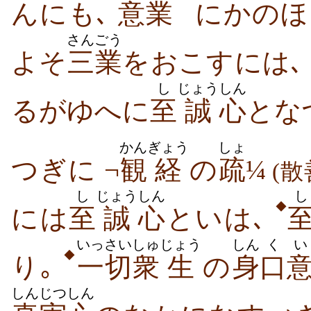
んにも､
意
業
にかのほ
さんごう
よそ
三業
をおこすには､
し
じょう
しん
るがゆへに
至
誠
心
とな
かん
ぎょう
しょ
つぎに ¬
観
経
の
疏
¼
(散
し
じょう
しん
し
◆
には
至
誠
心
といは､
いっさい
しゅ
じょう
しん
くい
◆
り｡
一切
衆
生
の
身
口
しんじつ
しん