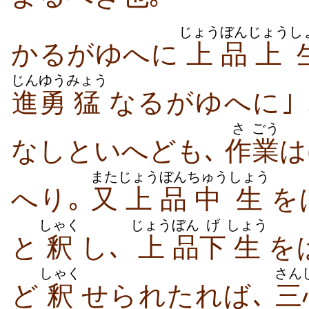
じょう
ぼん
じょうし
かるがゆへに
上
品
上
じん
ゆう
みょう
進
勇
猛
なるがゆへに｣
さ
ごう
なしといへども､
作
業
は
また
じょう
ぼん
ちゅうしょう
へり｡
又
上
品
中生
をば
しゃく
じょう
ぼん
げ
しょう
と
釈
し､
上
品
下
生
をば
しゃく
さん
ど
釈
せられたれば､
三