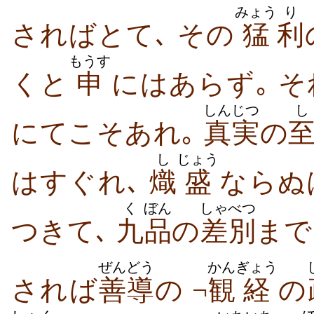
みょう
り
さればとて､ その
猛
利
もうす
くと
申
にはあらず｡ そ
しんじつ
し
にてこそあれ｡
真実
の
し
じょう
はすぐれ､
熾
盛
ならぬ
く
ぼん
しゃべつ
つきて､
九
品
の
差別
まで
ぜんどう
かん
ぎょう
されば
善導
の ¬
観
経
の