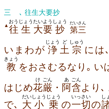
三
､ 往生大要抄
おう
じょう
たいよう
しょう
だいさん
▲
往
生
大要
抄
第三
じょう
ど
しゅう
いまわが
浄
土
宗
には
きょう
教
をおさむるなり｡ い
け
ごん
あ
ごん
はじめ
花
厳
・
阿
含
より､
だい
しょうじょう
いっさい
し
で､
大
小乗
の
一切
の