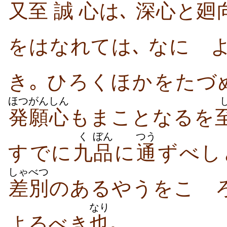
又
至
誠
心
は､
深心
と
廻
をはなれては､ なにゝ
き｡ ひろくほかをたづ
ほつがん
しん
発願
心
もまことなるを
く
ぼん
つう
すでに
九
品
に
通
ずべし
しゃべつ
差別
のあるやうをこゝ
なり
よるべき
也
｡