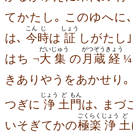
てかたし｡ このゆへに
こん
じ
しょう
は､
今
時
は
証
しがたし｣
だい
じゅう
がつぞう
きょう
はち ¬
大
集
の
月蔵
経
きありやうをあかせり｡
じょう
ど
もん
つぎに
浄
土
門
は､ まづ
ごくらく
じょう
ど
いそぎてかの
極楽
浄
土