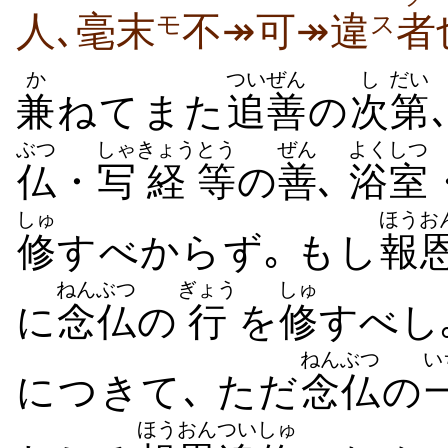
人､毫末
不↠可↠違
者
モ
ス
か
ついぜん
し
だい
兼
ねてまた
追善
の
次
第
ぶつ
しゃ
きょう
とう
ぜん
よくしつ
仏
・
写
経
等
の
善
､
浴室
しゅ
ほうお
修
すべからず｡ もし
報
ねんぶつ
ぎょう
しゅ
に
念仏
の
行
を
修
すべし
ねんぶつ
い
につきて､ ただ
念仏
の
ほうおん
ついしゅ