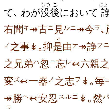
もつ
ご
じょ
て､ わが
没
後
において
右聞
↠古
見
↠今
､
キ
ニ
ルニ
ヲ
レ
之事↡｡抑
是
由
↠諍
ノ
テ
フ
之兄弟
忽
忘
↢六親
ハ
ニ
レ
変
↢一器
之志
↡｡毎
ズ
ノ
ヲ
↠勝
↢安忍
↡｡然
ヘ
スルニ
ラ