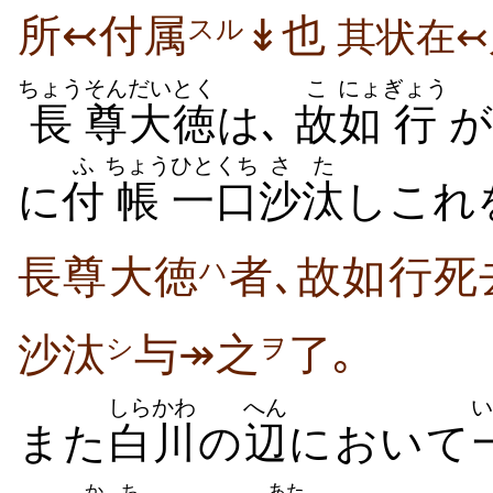
所↢付属
↡也
スル
其状在↢
ちょう
そん
だいとく
こ
にょ
ぎょう
長
尊
大徳
は､
故
如
行
が
ふ
ちょう
ひとくち
さた
に
付
帳
一口
沙汰
しこれ
長尊大徳
者､故如行死
ハ
沙汰
与↠之
了｡
シ
ヲ
しらかわ
へん
い
また
白川
の
辺
において
かち
あた