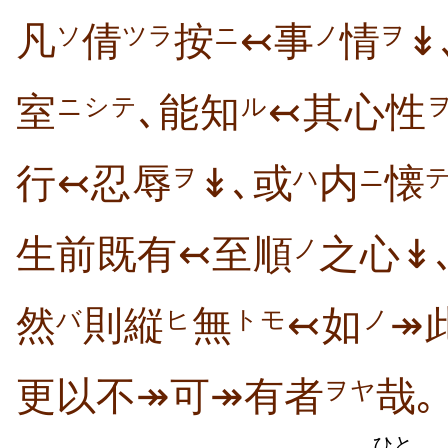
凡
倩
按
↢事
情
↡
ソ
ツラ
ニ
ノ
ヲ
室
､能知
↢其心性
ニシテ
ル
行↢忍辱
↡､或
内
懐
ヲ
ハ
ニ
生前既有↢至順
之心↡
ノ
然
則縦
無
↢如
↠
バ
ヒ
トモ
ノ
更以不↠可↠有者
哉｡
ヲヤ
ひと