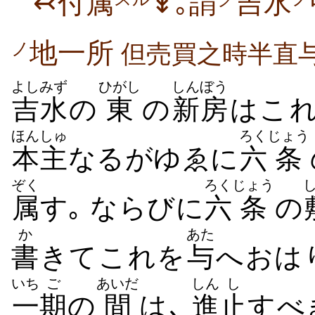
↢付属
↡｡謂
吉水
地一所
ノ
但売買之時半直
よしみず
ひがし
しんぼう
吉水
の
東
の
新房
はこ
ほんしゅ
ろく
じょう
本主
なるがゆゑに
六
条
ぞく
ろく
じょう
属
す｡ ならびに
六
条
の
か
あた
書
きてこれを
与
へおは
いち
ご
あいだ
しん
し
一
期
の
間
は､
進
止
すべ