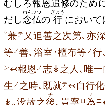
むしろ
報恩
追修
のため
ねんぶつ
ぎょう
だし
念仏
の
行
において
◇
兼
又追善之次第､亦
テ
等
善､浴室･檀布等
行
ノ
ノ
↢報恩
志↡之人､唯一
ン
ノ
生
之時､既就
↢自行化
ノ
テ
チ
メ
↡｡没故之
後
､豈寧
為
ロ
ニ