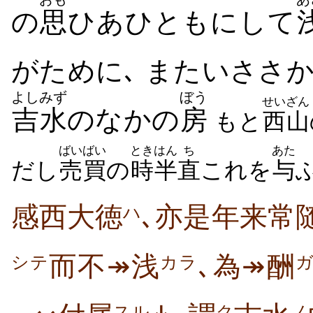
の
思
ひあひともにして
がために､ またいささ
よしみず
ぼう
せいざん
吉水
のなかの
房
もと
西山
ばいばい
とき
はん
ち
あた
だし
売買
の
時
半
直
これを
与
感西大徳
､亦是年来常
ハ
而不↠浅
､為↠酬
カラ
シテ
スル
ク
ノ