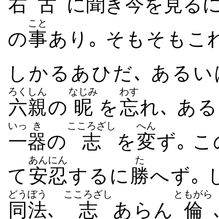
右
古
に
聞
き
今
を
見
るに
こと
の
事
あり｡ そもそもこ
しかるあひだ､ あるい
ろくしん
なじみ
わす
六親
の
昵
を
忘
れ､ あ
いっ
き
こころざし
へん
一
器
の
志
を
変
ず｡ こ
あんにん
た
て
安忍
するに
勝
へず｡
どうぼう
こころざし
ともがら
同法
､
志
あらん
倫