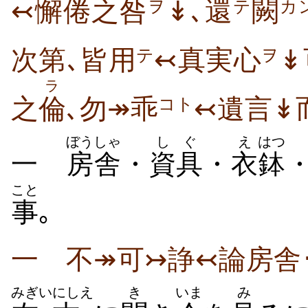
↢懈倦之咎
↡､還
闕
ヲ
テ
カ
次第､皆用
↢真実心
↡
テ
ヲ
ラ
之
倫
､勿↠乖
↢遺言↡
コト
ぼうしゃ
しぐ
え
はつ
一
房舎
・
資具
・
衣
鉢
こと
事
｡
一 不↠可↣諍↢論房舎･
みぎ
いにしえ
き
いま
み