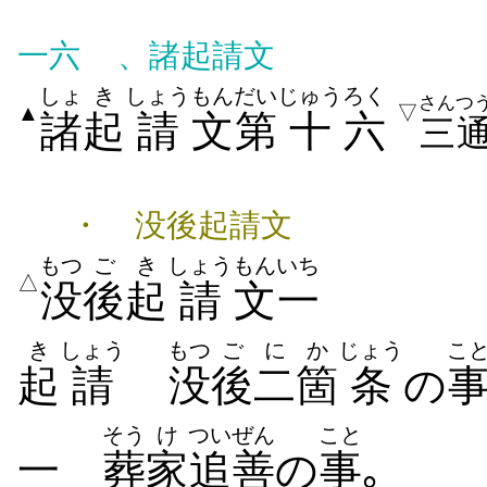
一六
、諸起請文
しょ
き
しょう
もん
だい
じゅう
ろく
さんつ
▲
▽
諸
起
請
文
第
十
六
三
・
没後起請文
もつ
ご
き
しょう
もん
いち
△
没
後
起
請
文
一
き
しょう
もつ
ご
にか
じょう
こ
起
請
没
後
二箇
条
の
そう
け
ついぜん
こと
一
葬
家
追善
の
事
｡