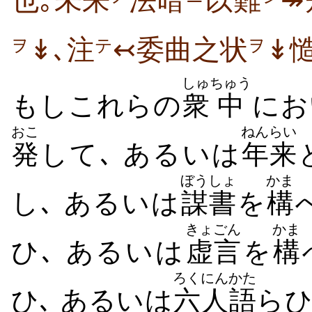
也｡未来
法暗
以難
↠
↡､注
↢委曲之状
↡
ヲ
テ
ヲ
しゅ
ちゅう
もしこれらの
衆
中
にお
おこ
ねんらい
発
して､ あるいは
年来
ぼうしょ
かま
し､ あるいは
謀書
を
構
きょごん
かま
ひ､ あるいは
虚言
を
構
ろくにん
かた
ひ､ あるいは
六人
語
ら