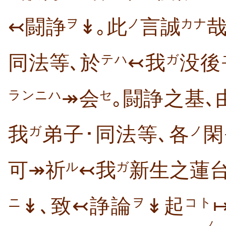
↢闘諍
↡｡此
言誠
哉
ヲ
ノ
カナ
同法等､於
↢我
没後
テハ
ガ
↠会
｡闘諍之基､
ランニハ
セ
我
弟子･同法等､各
閑
ガ
ノ
可↠祈
↢我
新生之蓮
ル
ガ
↡､致↢諍論
↡起
ニ
ヲ
コト
ノ