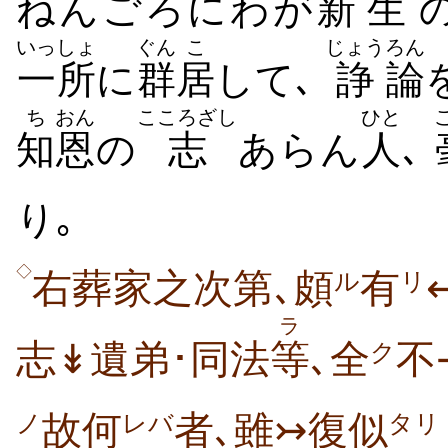
ねんごろにわが
新
生
いっしょ
ぐん
こ
じょう
ろん
一所
に
群
居
して､
諍
論
ち
おん
こころざし
ひと
知
恩
の
志
あらん
人
､
り｡
◇
右葬家之次第､頗
有
ル
リ
ラ
志↡遺弟･同法
等
､全
不
ク
故何
者､雖↣復似
ノ
レバ
タリ