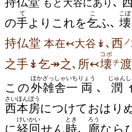
持
仏堂
､
もと
大谷
にあり
て
こ
こぼ
の
手
よりこれを
乞
ふ､
壊
持仏堂
､西
ノ
本在↢大谷↡
コボ
之手↡乞↠之､所↢
壊
渡
チ
ほか
ざっしゃ
いち
りょう
じゅんし
この
外
雑舎
一
両
､
潤
さいほん
ぼう
西本
房
につけておはり
けいかい
とき
ろう
に
経回
せん
時
､
廊
なら