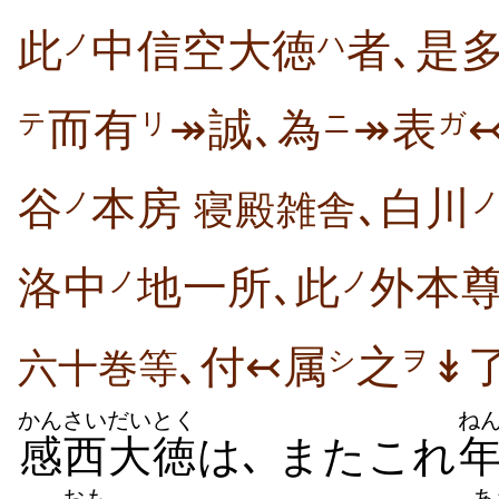
此
中信空大徳
者､是
ノ
ハ
而有
↠誠､為
↠表
リ
ニ
ガ
テ
谷
本房
､白川
ノ
寝殿雑舎
洛中
地一所､此
外本
ノ
ノ
､付↢属
之
↡
シ
ヲ
六十巻等
かんさい
だいとく
ね
感西
大徳
は､ またこれ
おも
あ