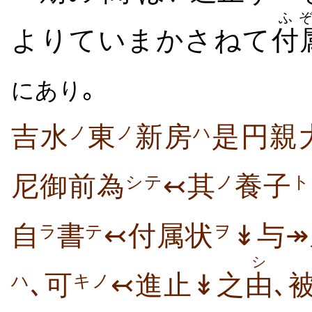
ふ
よりていまかさねて
付
｡
にあり
吉水
東
新房
是円親
ノ
ノ
ハ
尼御前為
↢其
養子
シテ
ノ
ト
自
書
↢付属状
↡与↠
ラ
テ
ヲ
シ
､可
↢進止↡之
由
､
ハ
キノ