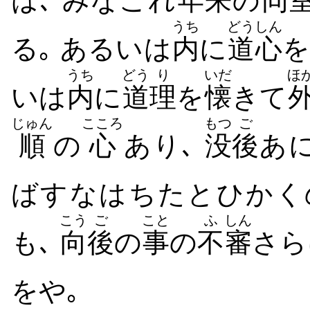
は､ みなこれ
年来
の
同
うち
どうしん
る｡ あるいは
内
に
道心
を
うち
どう
り
いだ
ほ
いは
内
に
道
理
を
懐
きて
じゅん
こころ
もつ
ご
順
の
心
あり､
没
後
あ
ばすなはちたとひかく
こう
ご
こと
ふ
しん
も､
向
後
の
事
の
不
審
さら
をや｡