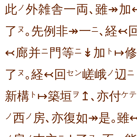
此
外雑舎一両､雖↠加
ノ
了
｡先例非↠一
､経↢
ヌ
ニ
↢廊并
門等
↡加
↦
ニ
ニ
ト
了
｡経↢回
嵯峨
辺
ヌ
セン
ノ
ニ
新構
↦築垣
↥､亦付
ト
ヲ
ケテ
西
房､亦復如↠是｡雖
ノ
ノ