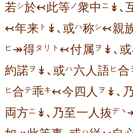
若
於↢此等
衆中
↡､
シ
ノ
ニ
↢年来
↡､或
称
↢親
ト
ハ
シ
↠得
↢付属
↡､
ヒ
タリト
ヲ
約諾
↡､或
六人語
合
ヲ
ハ
ヒ
合
乖
↢今四人
↡､
ヒ
テ
キ
ヲ
両方
↡､乃至一人抜
ニ
デヽ
ハ