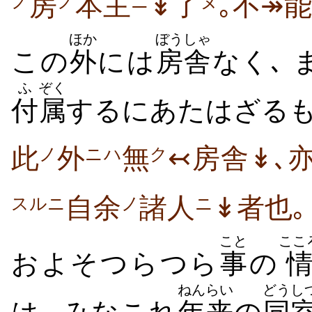
房
本主
↡了
｡不↠
ノ
ノ
ニ
ヌ
ほか
ぼうしゃ
この
外
には
房舎
なく､ 
ふ
ぞく
付
属
するにあたはざるも
此
外
無
↢房舎↡､
ノ
ニハ
ク
自余
諸人
↡者也｡
スルニ
ノ
ニ
こと
ここ
およそつらつら
事
の
ねんらい
どうし