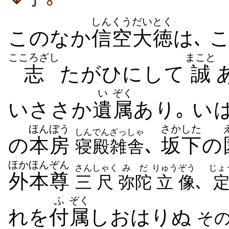
しんくう
だいとく
このなか
信空
大徳
は､ 
こころざし
まこと
志
たがひにして
誠
い
ぞく
いささか
遺
属
あり｡ い
ほんぼう
さかした
しんでん
ざっしゃ
の
本房
､
坂下
の
寝殿
雑舎
ほか
ほんぞん
さん
しゃく
みだ
りゅう
ぞう
じょ
外
本尊
三
尺
弥陀
立
像
､
ふ
ぞく
れを
付
属
しおはりぬ
そ