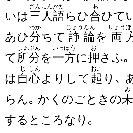
さんにん
かた
あ
いは
三人
語
らひ
合
ひて
わか
じょう
ろん
りょう
ほ
あひ
分
ちて
諍
論
を
両
しょぶん
いっぽう
お
て
所分
を
一方
に
押
さふ｡
じ
しん
おこ
は
自
心
よりして
起
り､
み
らん｡ かくのごときの
するところなり｡