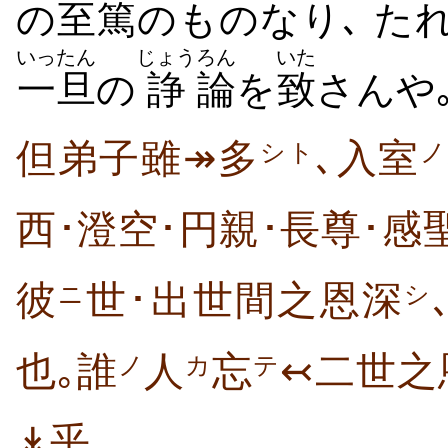
の
至
篤
のものなり､ た
いったん
じょう
ろん
いた
一旦
の
諍
論
を
致
さんや
但弟子雖↠多
､入室
シト
ノ
西･澄空･円親･長尊･感
彼
世･出世間之恩深
ニ
シ
也｡誰
人
忘
↢二世之
ノ
カ
テ
↡乎｡