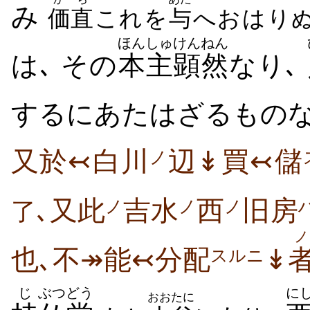
み
価直
これを
与
へおはり
ほんしゅ
けんねん
は､ その
本主
顕然
なり､
するにあたはざるものな
又於↢白川
辺↡買↢儲
ノ
､又此
吉水
西
旧房
ノ
ノ
ノ
了
ノ
也､不↠能↢分配
↡
スルニ
じ
ぶつどう
に
おおたに