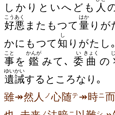
しかりといへども
人
こうあく
はか
好悪
またもつて
量
りが
し
かにもつて
知
りがたし
こと
かんが
い
きょく
事
を
鑑
みて､
委
曲
の
ゆいかい
遺誡
するところなり｡
雖↠然人
心随
↠時
ノ
テ
ニ
ノ
ニ
シ