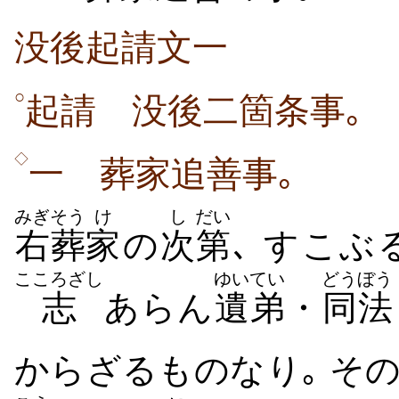
没後起請文一
○
起請 没後二箇条事｡
◇
一 葬家追善事｡
みぎ
そう
け
し
だい
右
葬
家
の
次
第
､ すこぶ
こころざし
ゆいてい
どうぼう
志
あらん
遺弟
・
同法
からざるものなり｡ そ