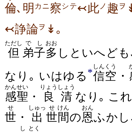
倫
､明
察
↢此
趣
カニ
シテ
ノ
ヲ
↢諍論
↡｡
ヲ
ただし
でし
おお
但
弟子
多
しといへども
しんくう
*
なり｡ いはゆる
信空
・
かんせい
りょうしょう
感聖
・
良清
なり｡ こ
せ
しゅっ
せ
けん
おん
世
・
出
世
間
の
恩
ふかし
し
とく