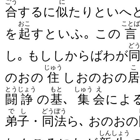
ごう
に
合
するに
似
たりといへ
おこ
ことば
を
起
すといふ｡ この
言
ど
し｡ もししからばわが
じゅう
こ
のおの
住
しおのおの
居
とう
じょう
もと
しゅう
え
闘
諍
の
基
､
集
会
によ
でし
どうぼう
弟子
・
同法
ら､ おのおの
しん
しょう