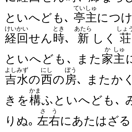
ていしゅ
といへども､
亭主
につ
けいかい
とき
あたら
しょ
経回
せん
時
､
新
しく
荘
か
しゅ
といへども､ また
家
主
よしみず
にし
ぼう
吉水
の
西
の
房
､ またか
かま
きを
構
ふといへども､ 
さう
りぬ｡
左右
にあたはざる