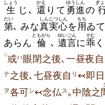
しょう
かえ
ゆうしん
ぎょ
生
じ､
還
りて
勇進
の
だい
しんじつ
しん
もち
第
､ みな
真実
心
を
用
ゐ
ともがら
ゆいごん
そむ
あらん
倫
､
遺言
に
乖
く
◇
或
眼閉之後､一昼夜自
ハ
之後､七昼夜自
↢即日
テ
リ
各可
↢念仏
｡中陰之
ヲ
シ
ス