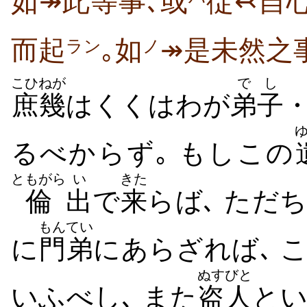
如↠此等事､或
従↢自
而起
｡如
↠是未然之
ラン
ノ
こひねが
でし
庶幾
はくくはわが
弟子
るべからず｡ もしこの
ともがら
い
きた
倫
出
で
来
らば､ ただ
もんてい
に
門弟
にあらざれば､ 
ぬすびと
いふべし､ また
盗人
とい