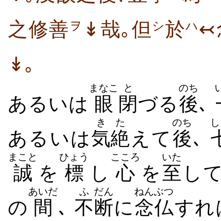
之修善
↡哉｡但
於
↢
ヲ
シ
ハ
↡｡
まなこ
と
のち
あるいは
眼
閉
づる
後
､
き
た
のち
し
あるいは
気
絶
えて
後
､
まこと
ひょう
こころ
いた
誠
を
標
し
心
を
至
し
あいだ
ふ
だん
ねんぶつ
の
間
､
不
断
に
念仏
すれ