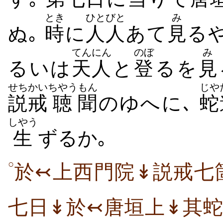
とき
ひとびと
み
ぬ｡
時
に
人人
あて
見
るや
てんにん
のぼ
み
るいは
天人
と
登
るを
見
せちかい
ちやう
もん
じや
説戒
聴
聞
のゆへに､
蛇
しやう
生
ずるか｡
○
於↢上西門院↡説戒七
七日↡於↢唐垣上↡其蛇