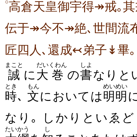
○
高倉天皇御宇得↠戒｡其
伝于↠今不↠絶､世間流
匠四人､還成↢弟子↡畢｡
まこと
だい
くわん
しよ
誠
に
大
巻
の
書
なりと
とき
もん
めいめい
時
､
文
においては
明明
なり｡ しかりといゑど
たいかう
し