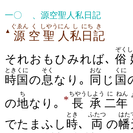
一〇
、源空聖人私日記
ぐゑん
く
しやう
にん
し
にち
き
▲
源
空
聖
人
私
日
記
ぞく
し
それおもひみれば､
俗
ときくに
そく
おな
くに
時国
の
息
なり｡
同
じ
国
ち
ちやうしよう
に
ねん
*
の
地
なり｡
長承
二
年
とき
ふたつ
はた
でたまふし
時
､
両
の
幡