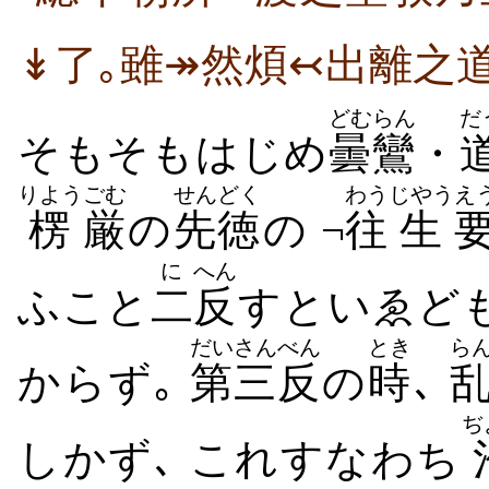
↡了｡雖↠然煩↢出離之
どむらん
だ
そもそもはじめ
曇鸞
・
りよう
ごむ
せんどく
わう
じやう
え
楞
厳
の
先徳
の ¬
往
生
に
へん
ふこと
二
反
すといゑど
だい
さんべん
とき
ら
からず｡
第
三反
の
時
､
ぢ
しかず､ これすなわち