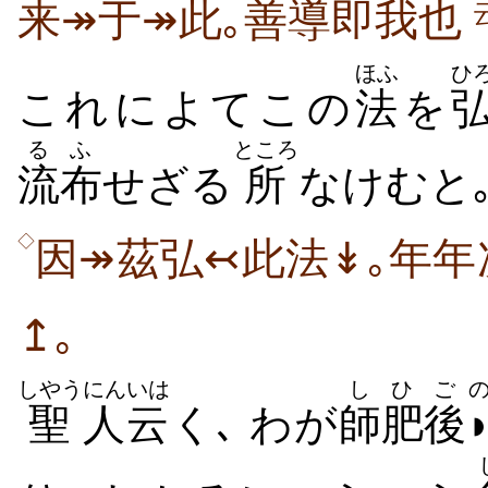
来↠于↠此｡善導即我也
ほふ
ひ
これによてこの
法
を
るふ
ところ
流布
せざる
所
なけむと
◇
因↠茲弘↢此法↡｡年年
↥｡
しやう
にん
いは
し
ひご
聖
人
云
く､ わが
師
肥後