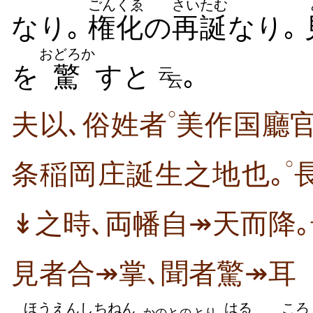
ごんくゑ
さいたむ
なり｡
権化
の
再誕
なり｡
おどろか
を
驚
すと
｡
云
云
○
夫以､俗姓者
美作国廳
○
条稲岡庄誕生之地也｡
↡之時､両幡自↠天而降
見者合↠掌､聞者驚↠
ほうえん
しちねん
はる
ころ
かのと
の
とり