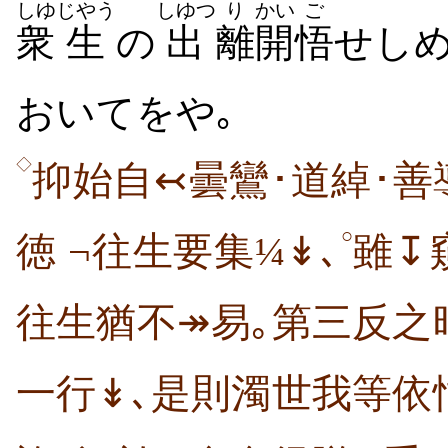
しゆ
じやう
しゆつ
り
かい
ご
衆
生
の
出
離
開
悟
せし
おいてをや｡
◇
抑始自↢曇鸞･道綽･善
○
徳 ¬往生要集¼↡､
雖↧
往生猶不↠易｡第三反之
一行↡､是則濁世我等依