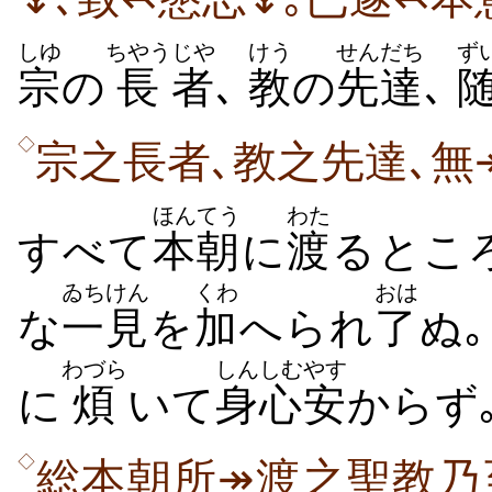
しゆ
ちやう
じや
けう
せんだち
ず
宗
の
長
者
､
教
の
先達
､
◇
宗之長者､教之先達､無
ほんてう
わた
すべて
本朝
に
渡
るとこ
ゐちけん
くわ
おは
な
一見
を
加
へられ
了
ぬ
わづら
しんしむ
やす
に
煩
いて
身心
安
からず
◇
総本朝所↠渡之聖教乃