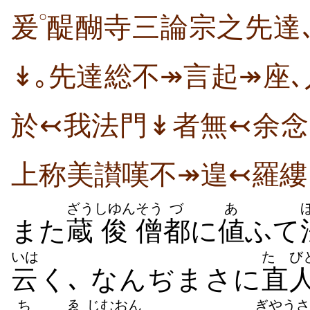
○
爰
醍醐寺三論宗之先達
↡｡先達総不↠言起↠座
於↢我法門↡者無↢余念
上称美讃嘆不↠遑↢羅縷
ざう
しゆん
そう
づ
あ
また
蔵
俊
僧
都
に
値
ふて
いは
たゞび
云
く､ なんぢまさに
直
ち
ゑ
じむおん
ぎやう