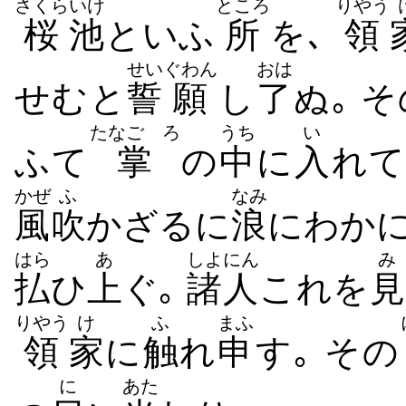
さくら
いけ
ところ
りやう
桜
池
といふ
所
を､
領
せい
ぐわん
おは
せむと
誓
願
し
了
ぬ｡
そ
たなごゝろ
うち
い
ふて
掌
の
中
に
入
れ
かぜ
ふ
なみ
風
吹
かざるに
浪
にわか
はら
あ
しよにん
み
払
ひ
上
ぐ｡
諸人
これを
見
りやう
け
ふ
まふ
領
家
に
触
れ
申
す｡ その
に
あた