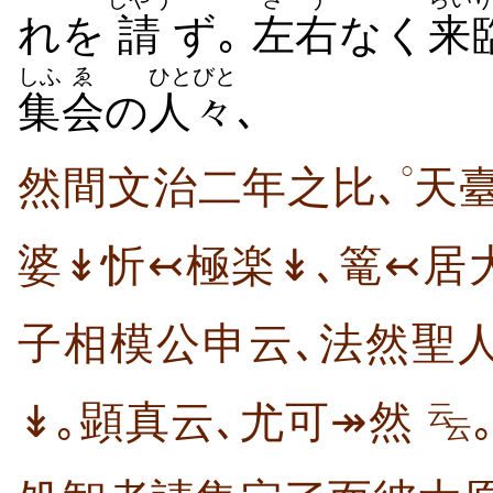
れを
請
ず｡
左右
なく
来
しふ
ゑ
ひとびと
集
会
の
人々
､
○
然間文治二年之比､
天
婆↡忻↢極楽↡､篭↢居
子相模公申云､法然聖
↡｡顕真云､尤可↠然
云
云