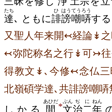
三昧
を
修
し
浄
土
宗
を
立
たち
ひ
はう
てうろう
達
､ ともに
誹
謗
嘲哢
する
又聖人年来開↢経論↡之
↢弥陀称名之行↡可↣往
得教文↡､今修↢念仏三
北嶺碩学達､共誹謗嘲哢
あひだ
ぶん
ぢ
に
ねん
*
しかる
間
文
治
二
年