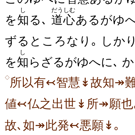
し
だうしむ
を
知
る､
道心
あるがゆ
ずるところなり｡ しか
し
を
知
らざるがゆへに､ 
◇
所以有↢智慧↡故知↠難
値↢仏之出世↡所↠願也
故､如↠此発↢悪願↡｡