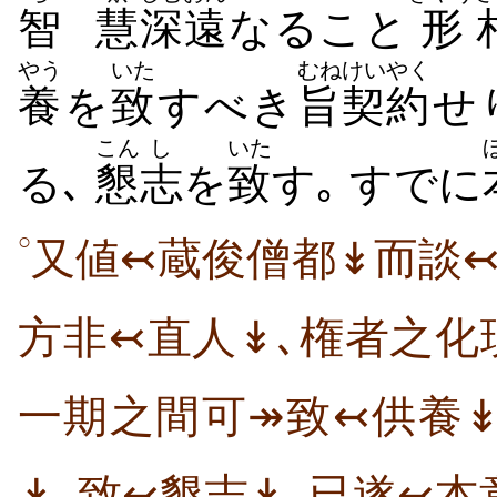
智
慧
深遠
なること
形
やう
いた
むね
けいやく
養
を
致
すべき
旨
契約
せ
こん
し
いた
る､
懇
志
を
致
す｡ すでに
○
又値↢蔵俊僧都↡而談↢
方非↢直人↡､権者之化
一期之間可↠致↢供養
↡､致↢懇志↡｡已遂↢本