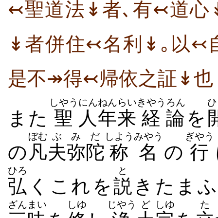
↢聖道法↡者､有↢道心
↡者併住↢名利↡｡以↢
是不↠得↢帰依之証↡也
しやう
にん
ねんらい
きやう
ろん
ひ
また
聖
人
年来
経
論
を
ぼむ
ぶ
みだ
しようみやう
ぎやう
の
凡
夫
弥陀
称名
の
行
ひろ
と
弘
くこれを
説
きたまふ
ざんまい
しゆ
じやう
ど
しゆ
た