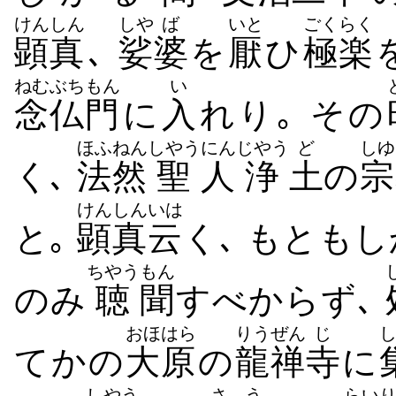
けんしん
しや
ば
いと
ごくらく
顕真
､
娑
婆
を
厭
ひ
極楽
ねむぶち
もん
い
念仏
門
に
入
れり｡ その
ほふねん
しやう
にん
じやう
ど
しゆ
く､
法然
聖
人
浄
土
の
宗
けんしん
いは
と｡
顕真
云
く､ もとも
ちやう
もん
のみ
聴
聞
すべからず､
おほはら
りうぜん
じ
てかの
大原
の
龍禅
寺
に
しやう
さう
らい