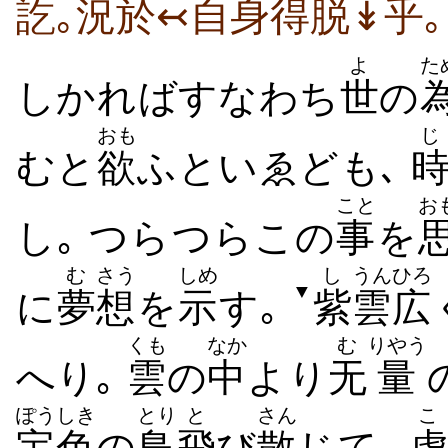
訖｡況於↢自身得脱↡乎｡
よ
た
しかればすなわち
世
の
おも
むと
欲
ふといゑども､
こと
お
し｡ つらつらこの
事
を
む
さう
しめ
し
うん
ひろ
▼
に
夢
想
を
示
す｡
紫
雲
広
くも
なか
む
りやう
へり｡
雲
の
中
より
无
量
ぽう
しき
とり
と
さん
こ
宝
色
の
鳥
飛
び
散
じて､
虚