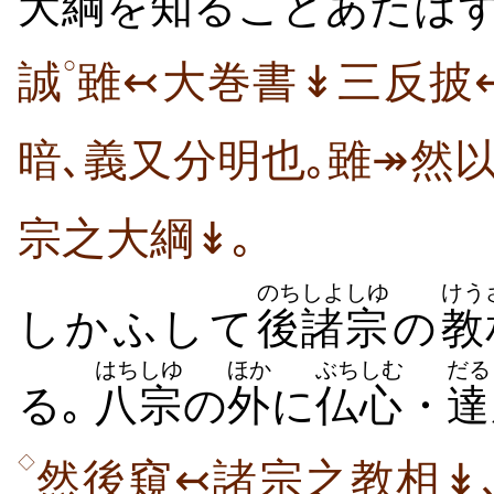
大綱
を
知
ることあたはず
○
誠
雖↢大巻書↡三反披
暗､義又分明也｡雖↠然
宗之大綱↡｡
のち
しよしゆ
けう
しかふして
後
諸宗
の
教
はちしゆ
ほか
ぶちしむ
だる
る｡
八宗
の
外
に
仏心
・
達
◇
然後窺↢諸宗之教相↡