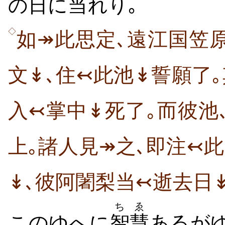
の
日
に
当
れり｡
◇
如↠此思定､遠江国笠
文↡､住↢此池↡誓願了
入↢掌中↡死了｡而彼池
上｡諸人見↠之､即注↢
↡､彼阿闍梨当↢逝去日↡
ちゑ
このゆへに
智慧
あるが