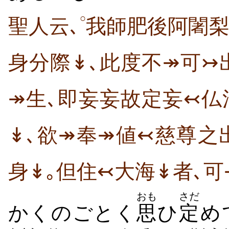
○
聖人云､
我師肥後阿闍梨
身分際↡､此度不↠可↣
↠生､即妄妄故定妄↢仏
↡､欲↠奉↠値↢慈尊之
身↡｡但住↢大海↡者､可
おも
さだ
かくのごとく
思
ひ
定
め