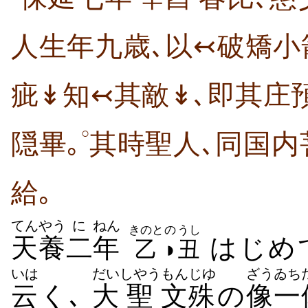
人生年九歳､以↢破矯小
疵↡知↢其敵↡､即其庄
○
隠畢｡
其時聖人､同国内
給｡
てんやう
に
ねん
きのと
の
うし
天養
二
年
はじめ
乙
◗
丑
いは
だい
しやう
もんじゆ
ざう
ゐち
云
く､
大
聖
文殊
の
像
一