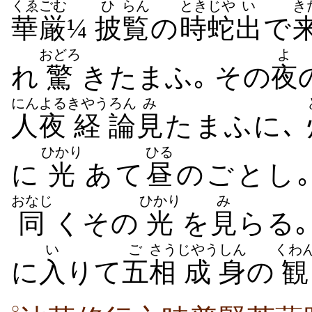
くゑごむ
ひ
らん
とき
じや
い
き
華厳
¼
披
覧
の
時
蛇
出
で
おどろ
よ
れ
驚
きたまふ｡ その
夜
にん
よる
きやう
ろん
み
人
夜
経
論
見
たまふに､
ひかり
ひる
に
光
あて
昼
のごとし
おなじ
ひかり
み
同
くその
光
を
見
らる｡
い
ご
さう
じやう
しん
くわ
に
入
りて
五
相
成
身
の
観
○