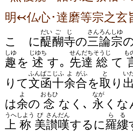
明↢仏心･達磨等宗之玄
だい
ご
じ
さんろん
しゆ
こゝに
醍
醐
寺
の
三論
宗
しゆ
じゆち
せんだち
そうじ
も
趣
を
述
す｡
先達
総
て
ふんばこ
じふ
よ
がふ
と
い
りて
文函
十
余
合
を
取
り
よ
おもひ
なが
は
余
の
念
なく､
永
くな
うへ
しよう
び
さんだん
らる
上
称
美
讃嘆
するに
羅縷