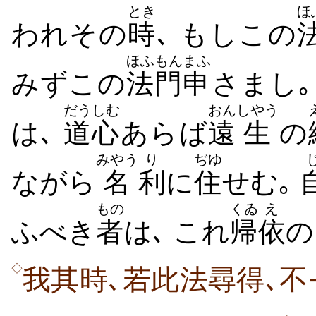
とき
ほ
われその
時
､ もしこの
ほふもん
まふ
みずこの
法門
申
さまし｡
だうしむ
おん
しやう
は､
道心
あらば
遠
生
の
みやう
り
ぢゆ
ながら
名
利
に
住
せむ｡
もの
くゐ
え
ふべき
者
は､ これ
帰
依
の
◇
我其時､若此法尋得､不