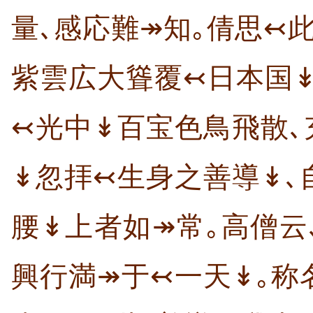
量､感応難↠知｡倩思↢
紫雲広大聳覆↢日本国↡
↢光中↡百宝色鳥飛散､
↡忽拝↢生身之善導↡､
腰↡上者如↠常｡高僧云
興行満↠于↢一天↡｡称