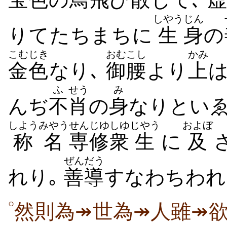
しやう
じん
りてたちまちに
生
身
の
こむじき
おむこし
かみ
金色
なり､
御腰
より
上
ふ
せう
み
んぢ
不
肖
の
身
なりといゑ
しようみやう
せんじゆ
しゆ
じやう
およぼ
称名
専修
衆
生
に
及
ぜんだう
れり｡
善導
すなわちわ
○
然則為↠世為↠人雖↠欲