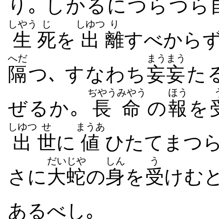
り｡ しかるにつらつら
しやう
じ
しゆつ
り
生
死
を
出
離
すべからず
へだ
まうまう
隔
つ､ すなわち
妄妄
た
ぢやうみやう
ほう
ぜるか｡
長命
の
報
を
しゆつ
せ
まうあ
出
世
に
値
ひたてまつ
だいじや
しん
う
さに
大蛇
の
身
を
受
けむと
あるべし｡