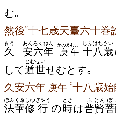
む｡
○
然後
十七歳天臺六十巻読
きう
あん
ろくねん
じふはち
さい
かのえ
むま
久
安
六年
十八
歳
庚
午
とむせい
して
遁世
せむとす｡
○
久安六年
十八歳始
庚午
ほふくゑ
しゆ
ぎやう
とき
ふ
げん
ぼ
法華
修
行
の
時
は
普
賢
菩