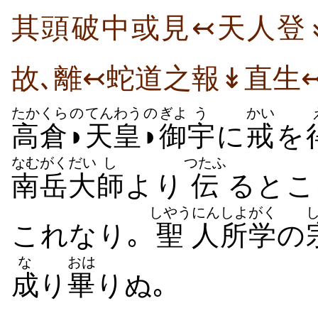
其頭破中或見↢天人登
故､離↢蛇道之報↡直生
たかくら
の
てんわう
の
ぎよ
う
かい
高倉
◗
天皇
◗
御
宇
に
戒
を
なむがく
だい
し
つたふ
南岳
大
師
より
伝
るとこ
しやう
にん
しよがく
これなり｡
聖
人
所学
の
な
おは
成
り
畢
りぬ｡