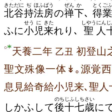
きただに
ぢ
ほふ
ばう
ぜん
か
とくご
北谷
持
法
房
の
禅
下
､
得
せう
に
きた
しやう
にん
じ
ふに
小
児
来
れり､
聖
人
*
○
天養二年
初登山
乙丑
聖文殊像一体↡｡源覚
息見給奇給小児来､聖人
のち
じふしち
さい
しかふして
後
十七
歳
に