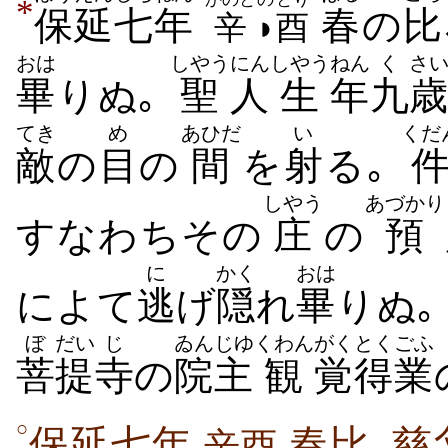
*
保延
七年
春
の
比
辛
◗
酉
おは
しやう
にん
しやう
ねん
く
さ
畢
りぬ｡
聖
人
生
年
九
てき
め
あひだ
い
くだ
敵
の
目
の
間
を
射
る｡
しやう
あづかり
すなわちその
庄
の
預
に
かく
おは
によて
逃
げ
隠
れ
畢
りぬ｡
ぼ
だい
じ
ゐんじゆ
くわん
がく
とくごふ
菩
提
寺
の
院主
観
覚
得業
○
保延七年
春比､慈
辛酉