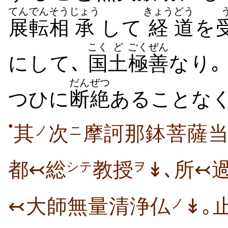
てんでん
そう
じょう
きょう
どう
展転
相
承
して
経
道
を
こく
ど
ごくぜん
にして､
国
土
極善
なり｡
だんぜつ
つひに
断絶
あることなく
●
其
次
摩訶那鉢菩薩
ノ
ニ
都↢総
教授
↡､所↢
シテ
ヲ
↢大師無量清浄仏
↡｡
ノ