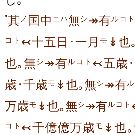
●
其
国中
無
↠有
ノ
ニハ
シ
ルコ
↢十五日･一月
↡也
モ
コト
也｡無
↠有
↢五歳
シ
ルコト
歳･千歳
↡也｡無
↠有
モ
シ
ル
万歳
↡也｡無
↠有
モ
シ
ルコト
↢千億億万歳
↡也
モ
コト