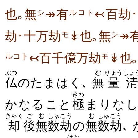
也｡無
↠有
↢百劫
シ
ルコト
劫･十万劫
↡也｡無
↠
モ
シ
↢百千億万劫
↡也｡
ルコト
モ
ぶつ
む
りょう
しょ
仏
のたまはく､
無
量
きわ
かなること
極
まりなし
きゃく
ご
む
しゅ
こう
む
しゅ
こう
却
後
無
数
劫
の
無
数
劫
､
はか