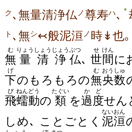
＊
､無量清浄仏
尊寿
､
ク
ノ
ハ
､無
↢般泥洹
時↡也｡
シ
ノ
ト
む
りょう
しょうじょう
ぶつ
せ
けん
無
量
清浄
仏
､
世
間
に
げ
む
おうしゅ
下
のもろもろの
無
央数
ぴ
ねんどう
たぐい
かど
飛
蠕動
の
類
を
過度
せん
ないおん
しめ､ ことごとく
泥洹