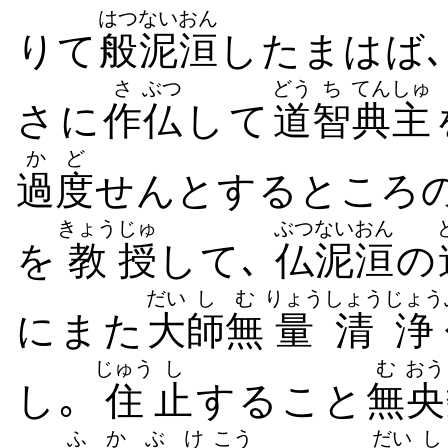
はつ
ないおん
りて
般
泥洹
したまはば､
さ
ぶつ
どう
ち
てんしゅ
さに
作
仏
して
道
智
典主
かど
過度
せんとするところ
きょう
じゅ
ぶつ
ないおん
を
教
授
して､
仏
泥洹
の
だい
し
む
りょう
しょうじょう
にまた
大
師
無
量
清浄
じゅう
し
む
おう
し｡
住
止
すること
無
央
ふか
ぶけ
こう
だい
し