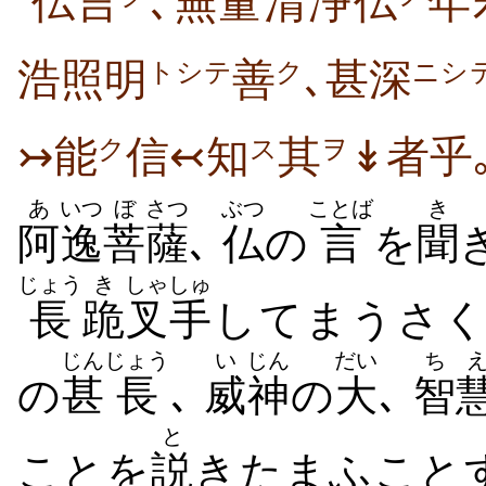
仏言
､無量清浄仏
年
浩照明
善
､甚深
トシテ
ク
ニシ
↣能
信↢知
其
↡者乎
ク
ス
ヲ
あ
いつ
ぼ
さつ
ぶつ
ことば
き
阿
逸
菩
薩
､
仏
の
言
を
聞
じょう
き
しゃしゅ
長
跪
叉手
してまうさく
じん
じょう
い
じん
だい
ち
の
甚
長
､
威
神
の
大
､
智
と
ことを
説
きたまふこと