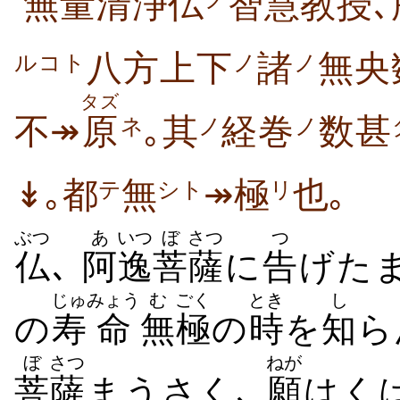
無量清浄仏
智慧教授､
八方上下
諸
無央
ノ
ノ
ルコト
タズ
不↠
原
｡其
経巻
数甚
ネ
ノ
ノ
↡｡都
無
↠極
也｡
テ
シト
リ
ぶつ
あ
いつ
ぼ
さつ
つ
仏
､
阿
逸
菩
薩
に
告
げたま
じゅ
みょう
む
ごく
とき
し
の
寿
命
無
極
の
時
を
知
ら
ぼ
さつ
ねが
菩
薩
まうさく､
願
はく