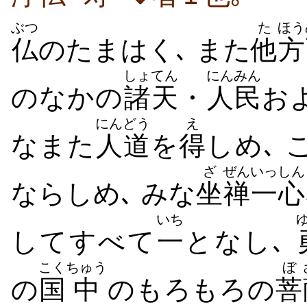
ぶつ
た
ほう
仏
のたまはく､ また
他
方
しょてん
にんみん
のなかの
諸天
・
人民
お
にんどう
え
なまた
人道
を
得
しめ､ 
ざ
ぜん
いっしん
ならしめ､ みな
坐
禅
一心
いち
してすべて
一
となし､
こく
ちゅう
ぼ
の
国
中
のもろもろの
菩