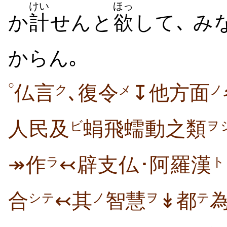
けい
ほっ
か
計
せんと
欲
して､ み
からん｡
○
仏言
､復令
↧他方面
ク
メ
ノ
人民及
蜎飛蠕動之類
ビ
ヲ
↠作
↢辟支仏･阿羅漢
ラ
ト
合
↢其
智慧
↡都
シテ
ノ
ヲ
テ