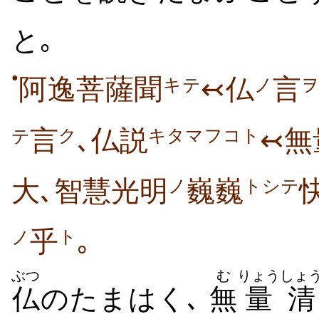
と｡
●
阿逸菩薩聞
↢仏
言
キテ
ノ
言
､仏説
↢無
ク
キタマフコト
テ
大､智慧光明
巍巍
ノ
トシテ
乎
｡
ト
ノ
ぶつ
む
りょう
しょ
仏
のたまはく､
無
量