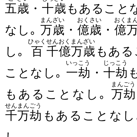
五
歳
・
十歳
もあること
まんざい
おくさい
おくま
なし｡
万歳
・
億歳
・
億
ひゃく
せんおく
まんざい
し｡
百
千億
万歳
もある
いっこう
じっこう
ことなし｡
一劫
・
十劫
まんごう
もあることなし｡
万劫
せんまん
ごう
千万
劫
もあることなし
し｡