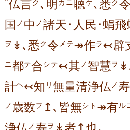
仏言
､明
聴
､悉
ク
カニ
ケ
ク
国
中
諸天･人民･蜎
ノ
ノ
↡､悉
令
↠作
↢辟
ヲ
ク
メテ
ラ
都
合
↢其
智慧
↡
ニ
テ
シテ
ノ
ヲ
計
↢知
無量清浄仏
寿
ヘ
リ
ノ
歳数
↥､皆無
↠有
ノ
ヲ
シト
ル
浄仏
寿
↡者↥也｡
ノ
ヲ