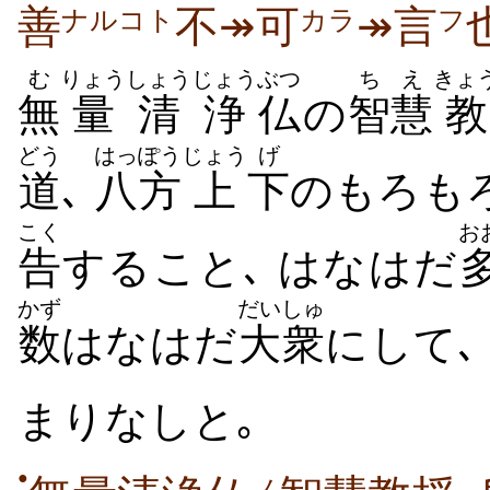
善
不↠可
↠言
ナルコト
カラ
フ
む
りょう
しょうじょう
ぶつ
ちえ
きょ
無
量
清浄
仏
の
智慧
教
どう
はっぽう
じょう
げ
道
､
八方
上
下
のもろも
こく
お
告
すること､ はなはだ
かず
だいしゅ
数
はなはだ
大衆
にして､
まりなしと｡
●
ノ