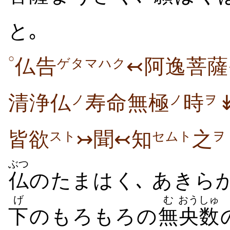
と｡
○
仏告
↢阿逸菩薩
ゲタマハク
清浄仏
寿命無極
時
ノ
ノ
ヲ
皆欲
↣聞↢知
之
スト
セムト
ヲ
ぶつ
仏
のたまはく､ あきら
げ
む
おうしゅ
下
のもろもろの
無
央数