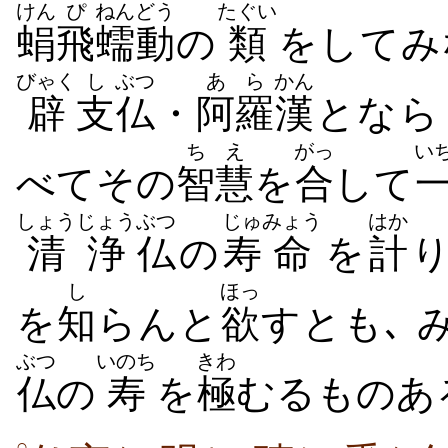
けん
ぴ
ねんどう
たぐい
蜎
飛
蠕動
の
類
をしてみ
びゃく
し
ぶつ
あら
かん
辟
支
仏
・
阿羅
漢
となら
ちえ
がっ
い
べてその
智慧
を
合
して
しょうじょう
ぶつ
じゅ
みょう
はか
清浄
仏
の
寿
命
を
計
し
ほっ
を
知
らんと
欲
すとも､ 
ぶつ
いのち
きわ
仏
の
寿
を
極
むるものあ
○