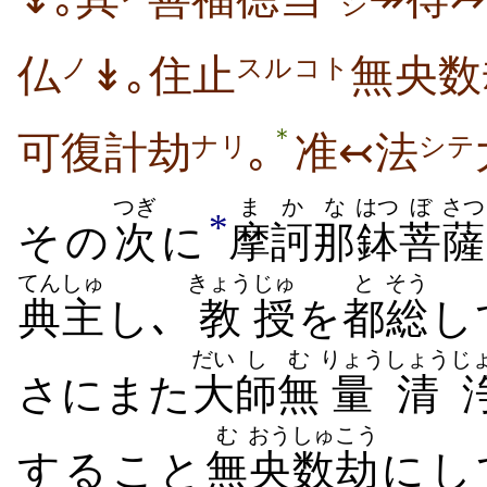
シ
仏
↡｡住止
無央数
ノ
スルコト
＊
可復計劫
｡
准↢法
ナリ
シテ
つぎ
まか
な
はつ
ぼ
さつ
*
その
次
に
摩訶
那
鉢
菩
薩
てんしゅ
きょう
じゅ
と
そう
典主
し､
教
授
を
都
総
し
だい
し
む
りょう
しょうじ
さにまた
大
師
無
量
清
む
おうしゅ
こう
すること
無
央数
劫
にし