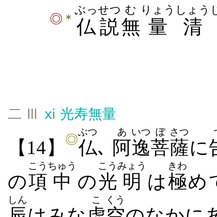
ぶっせつ
む
りょう
しょう
＊
◎
仏説
無
量
清
二 Ⅲ
ⅺ
光寿無量
ぶつ
あ
いつ
ぼ
さつ
◎
【14】
仏
､
阿
逸
菩
薩
に
こう
ちゅう
こう
みょう
きわ
の
項
中
の
光
明
は
極
め
しん
こ
くう
辰
はみな
虚
空
のなかに