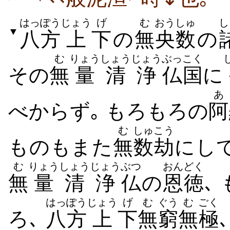
はっぽう
じょう
げ
む
おうしゅ
し
▼
八方
上
下
の
無
央数
の
む
りょう
しょうじょう
ぶっこく
その
無
量
清浄
仏国
に
あ
べからず｡ もろもろの
阿
む
しゅ
こう
ものもまた
無
数
劫
にして
む
りょう
しょうじょう
ぶつ
おんどく
無
量
清浄
仏
の
恩徳
､
はっぽう
じょう
げ
む
ぐう
む
ごく
ろ､
八方
上
下
無
窮
無
極