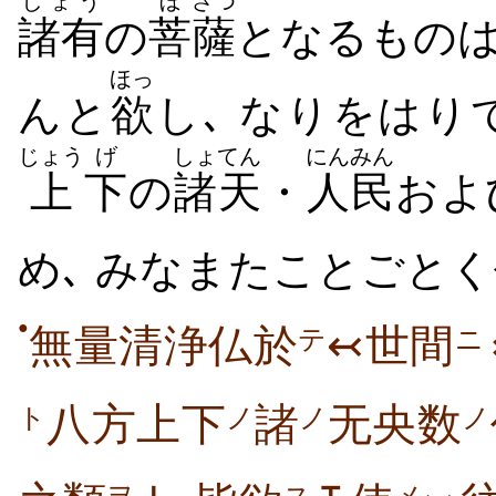
しょう
ぼ
さつ
諸有
の
菩
薩
となるものは
ほっ
んと
欲
し､ なりをは
じょう
げ
しょてん
にんみん
上
下
の
諸天
・
人民
およ
め､ みなまたことごとく
●
無量清浄仏於
↢世間
テ
ニ
八方上下
諸
无央数
ノ
ノ
ノ
ト
ヲ
ス
メ