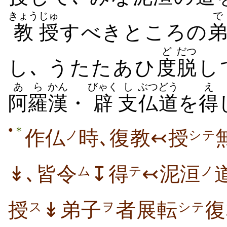
きょう
じゅ
教
授
すべきところの
ど
だつ
し､ うたたあひ
度
脱
し
あら
かん
びゃく
し
ぶつどう
え
阿羅
漢
・
辟
支
仏道
を
得
＊
●
作仏
時､復教↢授
ノ
シテ
↡､皆令
↧得
↢泥洹
ム
テ
ノ
授
↡弟子
者展転
復
ス
ヲ
シテ