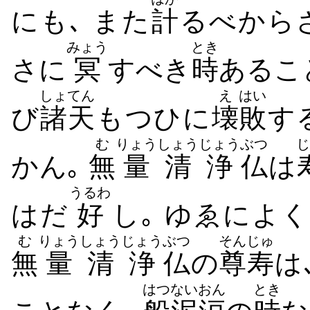
にも､ また
計
るべから
みょう
とき
さに
冥
すべき
時
あるこ
しょてん
え
はい
び
諸天
もつひに
壊
敗
す
む
りょう
しょうじょう
ぶつ
じ
かん｡
無
量
清浄
仏
は
うるわ
はだ
好
し｡ ゆゑによ
む
りょう
しょうじょう
ぶつ
そんじゅ
無
量
清浄
仏
の
尊寿
は
はつ
ないおん
とき