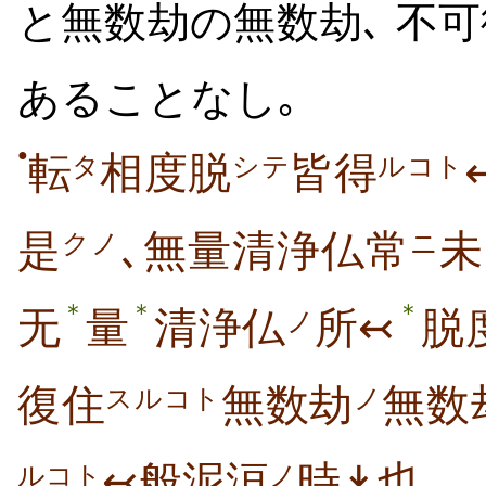
と
無
数
劫
の
無
数
劫
､
不可
あることなし｡
●
転
相度脱
皆得
タ
シテ
ルコト
是
､無量清浄仏常
未
クノ
ニ
＊
＊
＊
无
量
清浄仏
所↢
脱
ノ
復住
無数劫
無数
スルコト
ノ
↢般泥洹
時↡也｡
ルコト
ノ