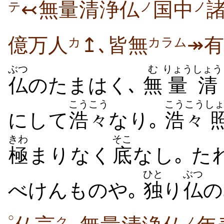
↢無量清浄仏
国中
ノ
ノ
テ
億万人
↥､皆無
↠有
カ
カラム
ぶつ
む
りょう
しょう
仏
のたまはく､
無
量
清
こうこう
こうこう
し
にして
浩々
なり｡
浩々
きわ
そこ
極
まりなく
底
なし｡ 
ひと
ぶつ
べけんものや｡
独
り
仏
の
○
ク
ノ