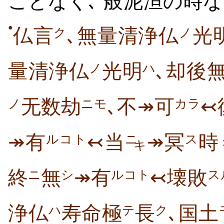
ことなく､
般
泥洹
の
時
な
●
仏言
､無量清浄仏
光
ク
ノ
量清浄仏
光明
､却後
ノ
ハ
无数劫
､不↠可
↢
ノ
ニモ
カラ
↠有
↢当
↠冥
時
ルコト
ニ
ス
キ
終
無
↠有
↢壊敗
ニ
シ
ルコト
ス
浄仏
寿命極
長
､国土
ハ
テ
ク