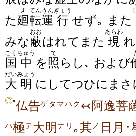
え
てん
うん
ぎょう
た
廻
転
運
行
せず｡ また
おお
あらわ
みな
蔽
はれてまた
現
れ
こく
ちゅう
て
国
中
を
照
らし､ および
だい
みょう
大
明
にしてつひにまさ
◎
●
仏告
↢阿逸菩
ゲタマハク
極
大明
｡其
日月･
ハ
テ
ナリ
ノ