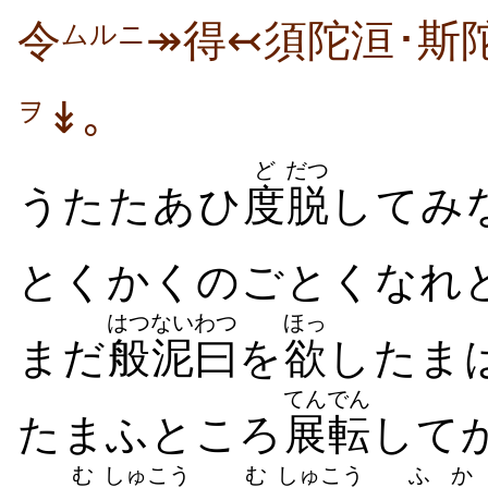
令
↠得↢須陀洹･斯
ムルニ
↡｡
ヲ
ど
だつ
うたたあひ
度
脱
してみ
とくかくのごとくなれ
はつ
ないわつ
ほっ
まだ
般
泥曰
を
欲
したま
てんでん
たまふところ
展転
して
む
しゅ
こう
む
しゅ
こう
ふか