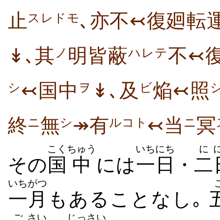
止
､亦不↢復廻転
スレドモ
↡､其
明皆蔽
不↢
ノ
ハレテ
↢国中
↡､及
焔↢照
シ
ヲ
ビ
終
無
↠有
↢当
冥
ニ
シ
ルコト
ニ
こく
ちゅう
いちにち
に
その
国
中
には
一日
・
二
いちがつ
一月
もあることなし｡
ご
さい
じっさい