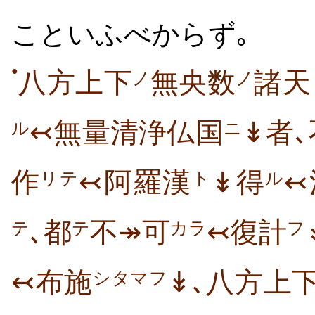
こといふべからず｡
●
八方上下
無央数
諸天
ノ
ノ
↢無量清浄仏国
↡者
ニ
ル
作
↢阿羅漢
↡得
↢
リテ
ト
ル
､都
不↠可
↢復計
テ
カラ
フ
テ
↢布施
↡､八方上
シタマフ