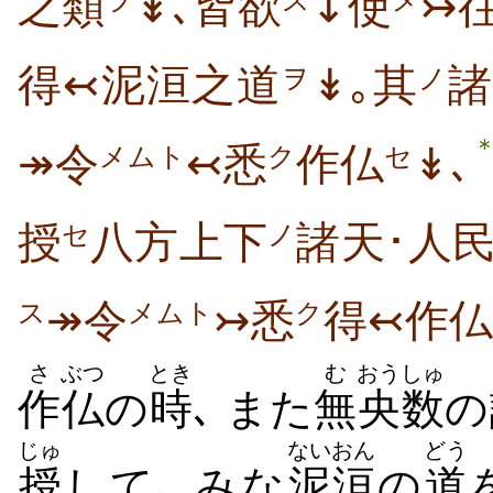
之類
↡､皆欲
↧使
↣
得↢泥洹之道
↡｡其
諸
ヲ
ノ
↠令
↢悉
作仏
↡､
メムト
ク
セ
授
八方上下
諸天･人
セ
ノ
↠令
↣悉
得↢作仏
ス
メムト
ク
さ
ぶつ
とき
む
おうしゅ
作
仏
の
時
､ また
無
央数
の
じゅ
ないおん
どう
授
して､ みな
泥洹
の
道