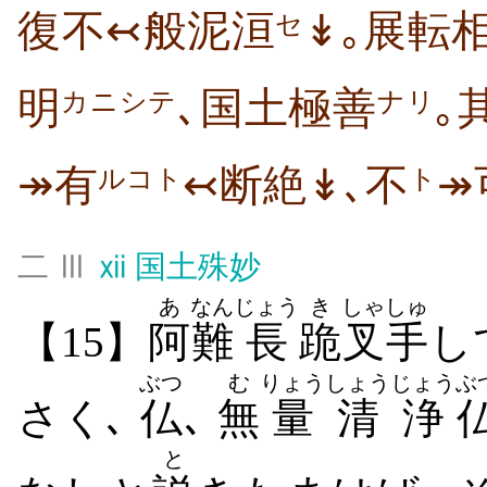
復不↢般泥洹
↡｡展転
セ
明
､国土極善
｡
カニシテ
ナリ
↠有
↢断絶↡､不
↠
ルコト
ト
二 Ⅲ
ⅻ
国土殊妙
あ
なん
じょう
き
しゃしゅ
【15】
阿
難
長
跪
叉手
し
ぶつ
む
りょう
しょうじょう
ぶ
さく､
仏
､
無
量
清浄
と