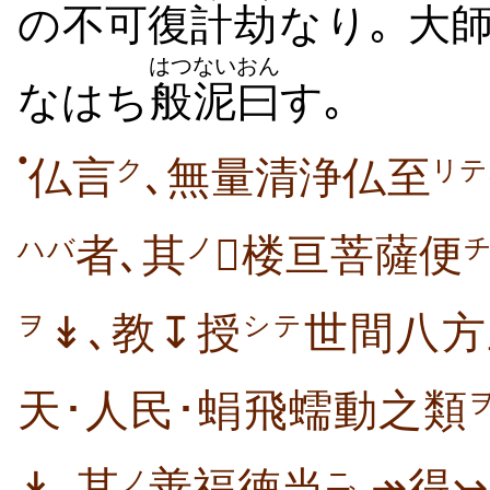
の
不可
復計
劫
なり｡
大
はつ
ないおん
なはち
般
泥曰
す｡
●
仏言
､無量清浄仏至
ク
リテ
者､其
楼亘菩薩便
ノ
ハバ
↡､教↧授
世間八方
ヲ
シテ
天･人民･蜎飛蠕動之類
↡｡其
善福徳当
↠得
ノ
ニ