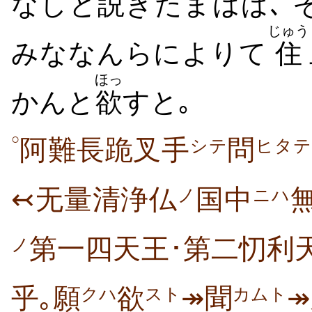
なしと
説
きたまはば､ 
じゅう
みななんらによりて
住
ほっ
かんと
欲
すと｡
○
阿難長跪叉手
問
シテ
ヒタテ
↢无量清浄仏
国中
ノ
ニハ
第一四天王･第二忉利
ノ
乎｡願
欲
↠聞
クハ
スト
カムト