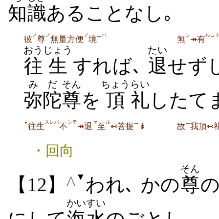
知
識
あることなし｡
ノ
ノ
ノ
ニハ
シ
ルコ
彼
尊
無量方便
境
無
↠有
おう
じょう
たい
往
生
すれば､
退
せず
みだ
そん
ちょう
らい
弥陀
尊
を
頂
礼
したて
スレバ
シテ
セ
ル
ニ
ニ
▼
往生
不
↠退
至
↢菩提
↡
故
我頂↢
・回向
そん
▼
^
【12】
われ､ かの
尊
かいすい
にして
海水
のごとし｡