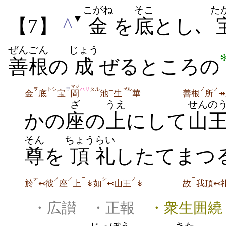
こがね
そこ
た
▼
^
【7】
金
を
底
とし､
ぜんごん
じょう
善根
の
成
ぜるところの
マジ
ヲ
トシ
ヲ
ハリ
タル
ニ
ゼル
ノ
ノ
金
底
宝
間
池
生
華
善根
所
ざ
うえ
せんの
かの
座
の
上
にして
山
そん
ちょう
らい
尊
を
頂
礼
したてまつ
テ
ノ
ノ
ニ
シ
ノ
ニ
於
↢彼
座
上
↡如
↢山王
↡
故
我頂↢
・広讃 ・正報
・衆生囲繞