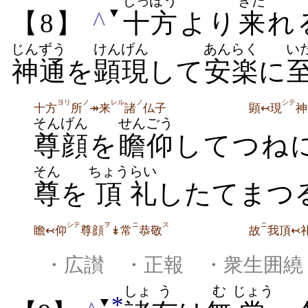
じっぽう
きた
▼
^
【8】
十方
より
来
れ
じんずう
けんげん
あんらく
い
神通
を
顕現
して
安楽
に
ヨリ
ノ
レル
ノ
シテ
十方
所
↠来
諸
仏子
顕↢現
神
そんげん
せんごう
尊顔
を
瞻仰
してつね
そん
ちょう
らい
尊
を
頂
礼
したてまつ
シテ
ヲ
ニ
ス
ニ
瞻↢仰
尊顔
↡常
恭敬
故
我頂↢
・広讃 ・正報 ・衆生囲繞
しょ
う
む
じょう
*
▼