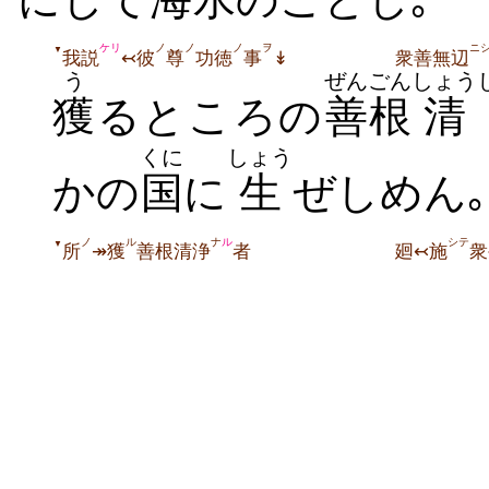
ケリ
ノ
ノ
ノ
ヲ
ニ
▼
我説
↢彼
尊
功徳
事
↡
衆善無辺
う
ぜんごん
しょう
獲
るところの
善根
清
くに
しょう
かの
国
に
生
ぜしめん｡
ノ
ル
ナ
ル
シテ
▼
所
↠獲
善根清浄
者
廻↢施
衆