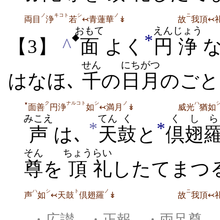
ノ
キコト
シ
ノ
ニ
両目
浄
若
↢青蓮華
↡
故
我頂↢
おもて
えん
じょう
*
◆
^
【3】
面
よく
円
浄
せん
にちがつ
はなほ､
千
の
日月
のごと
ク
ナルコト
シ
ノ
ハ
▼
面善
円浄
如
↢満月
↡
威光
猶如
みこえ
てん
く
くしら
*
*
声
は､
天
鼓
と
倶翅
そん
ちょう
らい
尊
を
頂
礼
したてまつ
ハ
シ
ト
ノ
ニ
声
如
↢天鼓
倶翅羅
↡
故
我頂↢
・広讃 ・正報 ・両足尊
・