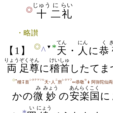
じゅう
に
らい
◎
十
二
礼
・略讃
てん
にん
く
*
◎
▼
^
【1】
天
・
人
に
恭
りょう
ぞく
そん
けいしゅ
両
足
尊
に
稽首
したてま
シタテマツル
ニ
レタマフ
セ
◎
▼
稽↧首
天･人
所
↢恭敬
↡
阿弥陀仙両
み
みょう
あんらく
こく
かの
微
妙
の
安楽
国
に
い
にょう
*