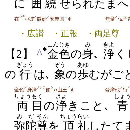
に
囲
繞
せられたまへ
シテ
ノ
ノ
ニ
ノ
在
↢彼
微妙
安楽国
↡
無量
仏子
・広讃 ・正報 ・両足尊 
こんじき
み
きよ
◆
^
【2】
金色
の
身
､
浄
く
ぎょう
ぞう
あゆ
の
行
は､
象
の
歩
むがご
ノ
クシテ
シ
ノ
ノ
金色
身浄
如
↢山王
↡
奢摩他
行
りょう
もく
きよ
しょ
両
目
の
浄
きこと､
青
みだ
そん
ちょう
らい
弥陀
尊
を
頂
礼
したて