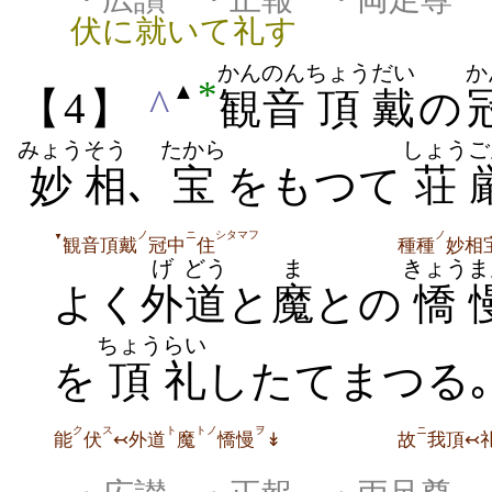
伏に就いて礼す
かんのん
ちょう
だい
か
*
▲
^
【4】
観音
頂
戴
の
みょう
そう
たから
しょう
ご
妙
相
､
宝
をもつて
荘
ノ
ニ
シタマフ
ノ
▼
観音頂戴
冠中
住
種種
妙相
げ
どう
ま
きょう
ま
よく
外
道
と
魔
との
憍
ちょう
らい
を
頂
礼
したてまつる｡
ク
ス
ト
トノ
ヲ
ニ
能
伏
↢外道
魔
憍慢
↡
故
我頂↢