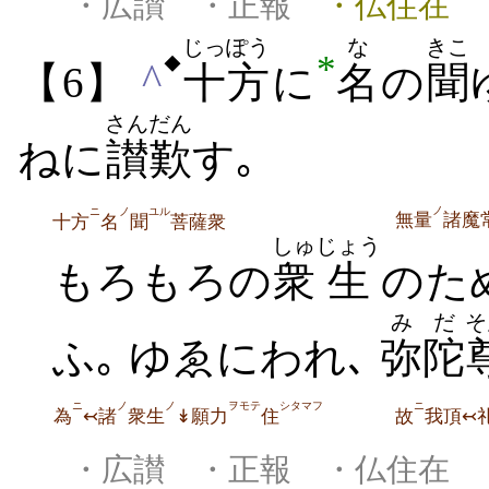
・広讃 ・正報
・仏住在 
じっぽう
な
きこ
*
◆
^
【6】
十方
に
名
の
聞
さんだん
ねに
讃歎
す｡
ノ
ニ
ノ
ユル
無量
諸魔
十方
名
聞
菩薩衆
しゅ
じょう
もろもろの
衆
生
のた
みだ
そ
ふ｡ ゆゑにわれ､
弥陀
ニ
ノ
ノ
ヲモテ
シタマフ
ニ
為
↢諸
衆生
↡願力
住
故
我頂↢
・広讃 ・正報 ・仏住在
・