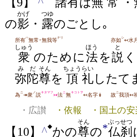
^
【9】
諸
有
は
無
常
・
かげ
つゆ
の
影
・
露
のごとし｡
ハ
ナリ
シ
所有
無常･無我等
亦如
↢水
しゅう
ほう
と
衆
のために
法
を
説
く
みだ
そん
ちょう
らい
弥陀
尊
を
頂
礼
したて
ニ
ノ
キタマフ
ニ
キコトヲ
ニ
為
↠衆
説
↣
法
無
↢名字↡
故
我頂↢
・広讃
・依報 ・国土の安
そん
ぶっせつ
*
◆
^
【10】
かの
尊
の
仏刹