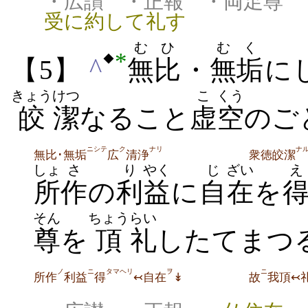
・広讃 ・正報 ・両足尊 
受に約して礼す
むひ
むく
*
◆
^
【5】
無比
・
無垢
に
きょう
けつ
こ
くう
皎
潔
なること
虚
空
のご
ニシテ
ク
ナリ
ナ
無比･無垢
広
清浄
衆徳皎潔
しょ
さ
り
やく
じ
ざい
え
所
作
の
利
益
に
自
在
を
そん
ちょう
らい
尊
を
頂
礼
したてまつ
ノ
ニ
タマヘリ
ヲ
ニ
所作
利益
得
↢自在
↡
故
我頂↢