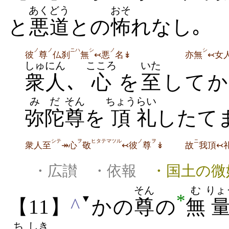
あくどう
おそ
と
悪道
との
怖
れなし｡
ノ
ノ
ニハ
シ
ノ
シ
彼
尊
仏刹
無
↢悪
名↡
亦無
↢女
しゅにん
こころ
いた
衆人
､
心
を
至
して
みだ
そん
ちょう
らい
弥陀
尊
を
頂
礼
したて
シテ
ヲ
ヒタテマツル
ノ
ヲ
ニ
衆人至
↠心
敬
↢彼
尊
↡
故
我頂↢
・広讃 ・依報
・国土の微
そん
む
りょ
*
▼
^
【11】
かの
尊
の
無
ち
しき