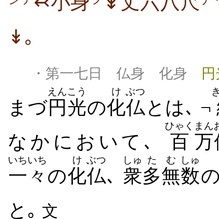
↢小身
↡丈六八尺
↡｡
・第一七日 仏身 化身
円
えんこう
け
ぶつ
まづ
円光
の
化
仏
とは､ ¬
ひゃく
まん
なかにおいて､
百
万
いちいち
け
ぶつ
しゅ
た
む
しゅ
一々
の
化
仏
､
衆
多
無
数
と｡
文