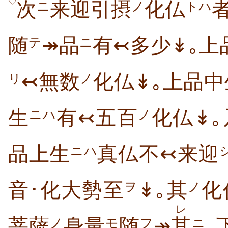
◇
次
来迎引摂
化仏
ニ
ノ
トハ
随
↠品
有↢多少↡｡上
テ
ニ
↢無数
化仏↡｡上品中
リ
ノ
生
有↢五百
化仏↡
ニハ
ノ
品上生
真仏不↢来迎
ニハ
音･化大勢至
↡｡其
化
ヲ
ノ
レ
菩薩
身量
随
↠
其
｡
ノ
モ
フ
ニ