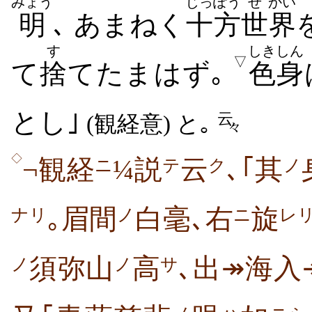
みょう
じっぽう
せ
かい
明
､ あまねく
十方
世
界
す
しきしん
▽
て
捨
てたまはず｡
色身
とし｣
云
(観経意) と｡
々
◇
¬観経
¼説
云
､｢其
ニ
テ
ク
ノ
｡眉間
白毫､右
旋
ナリ
ノ
ニ
レ
須弥山
高
､出↠海入
ノ
ノ
サ