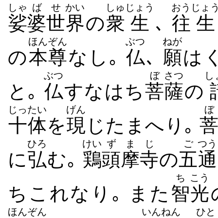
しゃ
ば
せ
かい
しゅ
じょう
おう
じょ
娑
婆
世
界
の
衆
生
､
往
生
ほんぞん
ぶつ
ねが
の
本尊
なし｡
仏
､
願
は
ぶつ
ぼ
さつ
し
と｡
仏
すなはち
菩
薩
の
じったい
げん
ぼ
十体
を
現
じたまへり｡
ひろ
けい
ずま
じ
ご
つう
に
弘
む｡
鶏
頭摩
寺
の
五
通
ち
こう
ちこれなり｡ また
智
光
ほんぞん
いんねん
ひと