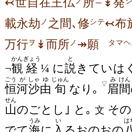
↢世自在王仏
所
↡発
ノ
ニ
載永劫
之間､修
↢布
ノ
シテ
万行
↡而所
↠願
ヲ
ノ
タマヘ
かん
ぎょう
と
¬
観
経
¼ に
説
きていはく
ごう
が
しゃ
ゆ
じゅん
み
けん
▽
恒
河
沙
由
旬
なり｡
眉
間
せん
山
のごとし｣ と｡
その
文
うみ
い
は
でて
海
に
入
るおのおの