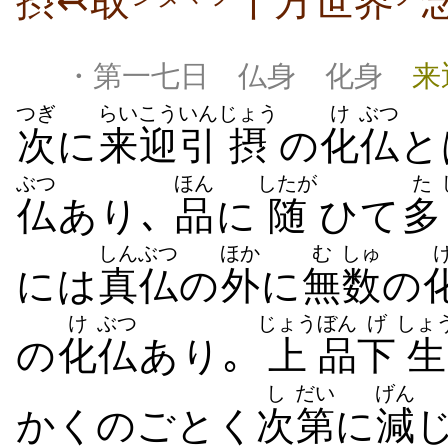
摂↢取
十方世界
・第一七日 仏身 化身
来
つぎ
らいこう
いん
じょう
け
ぶつ
次
に
来迎
引
摂
の
化
仏
と
ぶつ
ほん
したが
た
仏
あり､
品
に
随
ひて
多
しんぶつ
ほか
む
しゅ
には
真仏
の
外
に
無
数
の
け
ぶつ
じょう
ぼん
げ
しょ
の
化
仏
あり｡
上
品
下
生
し
だい
げん
かくのごとく
次
第
に
減