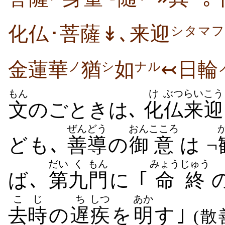
化仏･菩薩↡､来迎
シタマフ
金蓮華
猶
如
↢日輪
ノ
シ
ナル
もん
け
ぶつ
らいこう
文
のごときは､
化
仏
来迎
ぜんどう
おん
こころ
ども､
善導
の
御
意
は ¬
だい
く
もん
みょうじゅう
ば､
第
九
門
に ｢
命終
こじ
ち
しつ
あか
去時
の
遅
疾
を
明
す｣
(散