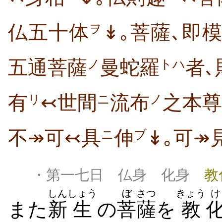
仏五十体
↡｡菩薩､即
ヲ
五通菩薩
曼蛇羅
者､
ノ
トハ
有
↢世間
流布
之本尊
リ
ニ
ノ
不↠可↢具
伸
↡｡可↠
ニ
ブ
・第一七日 仏身 化身
教
しん
しょう
ぼ
さつ
きょう
け
また
新
生
の
菩
薩
を
教