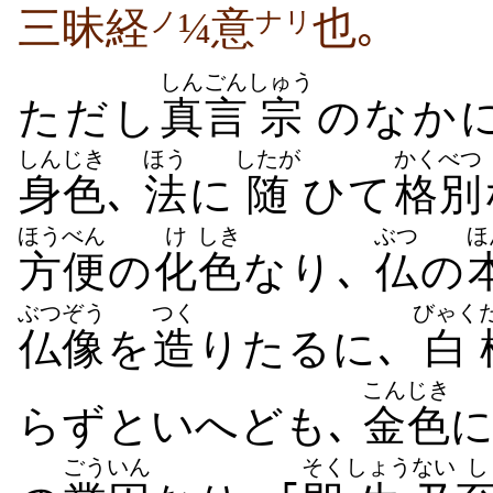
三昧経
¼意
也｡
ノ
ナリ
しんごん
しゅう
ただし
真言
宗
のなか
しんじき
ほう
したが
かくべつ
身色
､
法
に
随
ひて
格別
ほうべん
け
しき
ぶつ
ほ
方便
の
化
色
なり､
仏
の
ぶつぞう
つく
びゃく
仏像
を
造
りたるに､
白
こんじき
らずといへども､
金色
ごういん
そく
しょう
ない
し