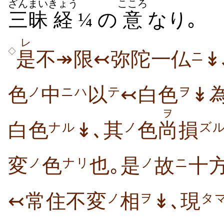
ざんまい
きょう
こころ
三昧
経
¼ の
意
なり｡
レ
◇
是
不↠限↢弥陀一仏
↡
ニ
色
中
以
↢白色
↡
ノ
ニハ
テ
ヲ
ヲ
白色
↡､其
色
尚
損
ナル
ノ
ズ
変
色
也｡是
故
十
ノ
ナリ
ノ
ニ
↢常住不変
相
↡､現
ノ
ヲ
タ