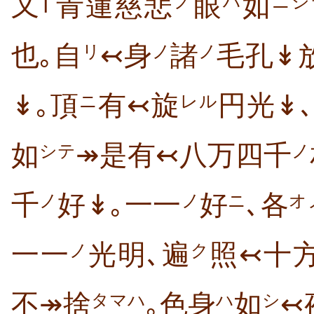
又｢青蓮慈悲
眼
如
ノ
ハ
ニシ
也｡自
↢身
諸
毛孔↡
リ
ノ
ノ
↡｡頂
有↢旋
円光↡
ニ
レル
如
↠是有↢八万四千
シテ
ノ
千
好↡｡一一
好
､各
ノ
ノ
ニ
オ
一一
光明､遍
照↢十
ノ
ク
不↠捨
｡色身
如
↢
タマハ
ハ
シ