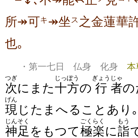
↡､不↠能↢正
見
所↠可
↠坐
之金蓮華
キ
ス
也｡
・第一七日 仏身 化身
本
つぎ
じっぽう
ぎょう
じゃ
次
にまた
十方
の
行
者
の
げん
現
じたまへることあり
じんそく
ごくらく
もう
神足
をもつて
極楽
に
詣