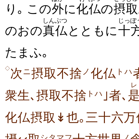
り｡ この
外
に
化
仏
の
摂取
しんぶつ
じっぽ
のおの
真仏
とともに
十
たまふ｡
◇
次
摂取不捨
化仏
ニ
ノ
トハ
レ
衆生､摂取不捨
｣者､
トハ
化仏摂取↡也｡三十六万
シタマフ
ノ