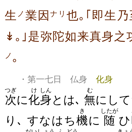
生
業因
也｡｢即生
ノ
ナリ
↡｡｣是弥陀如来真身之
｡
ノ
・第一七日 仏身
化身
つぎ
け
しん
む
次
に
化
身
とは､
無
にして
き
したが
り､ すなはち
機
に
随
ひ
だい
しょう
ふ
どう
きょ