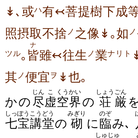
↡､或
有↢菩提樹下成
ハ
照摂取不捨
之像↡｡如
ノ
ノ
ナ
｡
皆
雖↢往生
業
ノ
ナリト
ツル
其
便宜
↡也｡
ノ
ヲ
じん
こ
くう
かい
しょう
ごん
かの
尽
虚
空
界
の
荘
厳
しっぽう
こうどう
みぎり
のぞ
七宝
講堂
の
砌
に
臨
み､
しゅじゅ