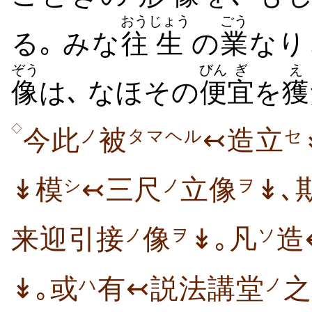
おう
じょう
ごう
る｡ みな
往
生
の
業
なり
ぞう
びん
ぎ
え
像
は､ なほその
便
宜
を
獲
◇
今此
被
↢造立
ノ
タマヘル
セ
↡模
↢三尺
立像
↡､
シ
ノ
ヲ
来迎引接
像
↡｡凡
造
ノ
ヲ
ソ
↡｡或
有↢説法講堂
之
ハ
ノ