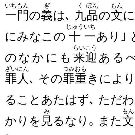
いちもん
ぎ
く
ぼん
もん
一門
の
義
は､
九
品
の
文
に
じゅう
いち
にみなこの
十
一
あり｣
らいこう
のなかにも
来迎
あるべ
ざいにん
つみ
おも
罪人
､ その
罪
重
きにより
ることあたはず､ ただ
み
もん
かりを
見
るなり｡ また
文