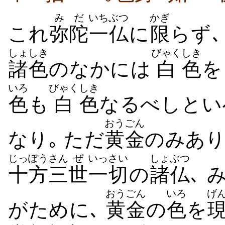
みだ
いちぶつ
かぎ
これ
弥陀
一仏
に
限
らず
しょしき
びゃく
しき
諸色
のなかには
白
色
を
いろ
びゃく
しき
色
も
白
色
なるべしとい
おうごん
なり｡ ただ
黄金
のみあ
じっぽう
さん
ぜ
いっさい
しょぶつ
十方
三
世
一切
の
諸仏
､ 
おうごん
いろ
げ
がために､
黄金
の
色
を