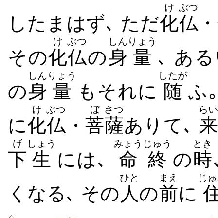
け
ぶつ
したまはず､ ただ
化
仏
・
け
ぶつ
しん
りょう
その
化
仏
の
身
量
､ あ
しん
りょう
したが
の
身
量
もそれに
随
ふ
け
ぶつ
ぼ
さつ
らい
に
化
仏
・
菩
薩
ありて､
来
げ
しょう
みょうじゅう
とき
下
生
には､
命終
の
時
ひと
まえ
じゅ
くなる､ その
人
の
前
に