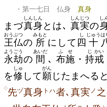
・第一七日 仏身
真身
しんしん
しんじつ
し
まづ
真身
とは､
真実
の
おうぶつ
みもと
し
じゅう
は
王仏
の
所
にして
四
十
ようごう
あいだ
ふせ
じ
かい
永劫
の
間
､
布施
・
持
戒
しゅ
がん
を
修
して
願
じたまへる
◇
先
真身
者､真実
之
ヅ
トハ
ノ