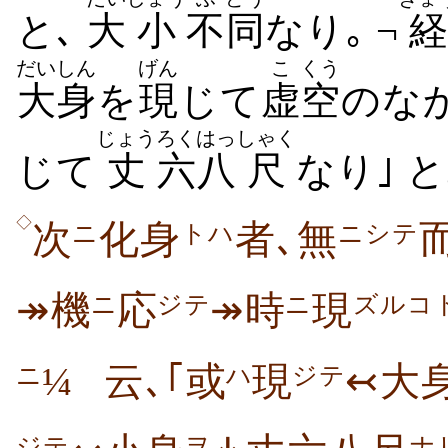
と､
大
小
不
同
なり｡ ¬
経
だいしん
げん
こ
くう
大身
を
現
じて
虚
空
のな
じょう
ろく
はっ
しゃく
じて
丈
六
八
尺
なり｣ と
◇
次
化身
者､無
ニ
トハ
ニシテ
↠機
応
↠時
現
ニ
ジテ
ニ
ズルコ
¼
云､｢或
現
↢大
ニ
ハ
ジテ
ジテ
ヲ
ナ