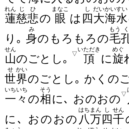
れん
じひ
まなこ
し
だい
かいすい
蓮
慈悲
の
眼
は
四
大
海水
み
もう
り｡
身
のもろもろの
毛
せん
いただき
めぐ
▽
山
のごとし｡
頂
に
旋
せ
かい
世
界
のごとし｡ かくの
いちいち
そう
▽
一々
の
相
に､ おのおの
はちまん
し
せん
に､ おのおの
八万
四
千