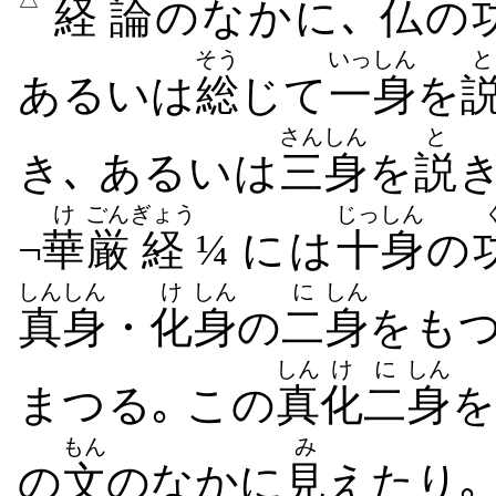
経
論
のなかに､
仏
の
そう
いっしん
と
あるいは
総
じて
一身
を
さんしん
と
き､ あるいは
三身
を
説
き
け
ごん
ぎょう
じっしん
¬
華
厳
経
¼ には
十身
の
しんしん
け
しん
に
しん
真身
・
化
身
の
二
身
をも
しん
け
に
しん
まつる｡ この
真
化
二
身
を
もん
み
の
文
のなかに
見
えたり｡