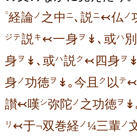
○
経論
之中
､説
↢仏
ノ
ニ
ニ
ノ
説
↢一身
↡､或
ジテ
キ
ヲ
ハ
身
↡､或
説
↢四身
ヲ
ハ
ク
ヲ
身
功徳
↡｡今且
以
ノ
ヲ
ク
テ
讃↢嘆
弥陀
之功徳
↡
シ
ノ
ヲ
↢于¬双巻経
¼三輩
ノ
ノ
リ