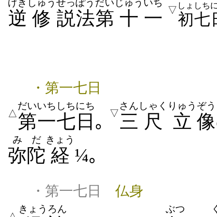
げき
しゅう
せっぽう
だい
じゅう
いち
しょ
しち
▽
逆
修
説法
第
十
一
初
七
・第一七日
だいいち
しちにち
さん
しゃく
りゅう
ぞう
△
▽
第一
七日
｡
三
尺
立
像
みだ
きょう
弥陀
経
¼｡
・第一七日
仏身
きょう
ろん
ぶつ
△