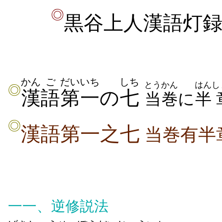
◎
黒谷上人漢語灯
かん
ご
だいいち
しち
とうかん
はん
し
◎
漢
語
第一
の
七
当巻
に
半
◎
漢語第一之七
当巻有半
一一、逆修説法