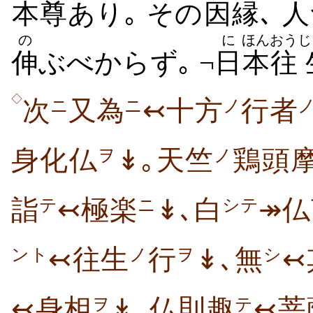
本尊
あり｡ その
因縁
､
人
の
に
ほん
おう
じ
伸
ぶべからず｡ ¬
日
本
往
◇
次
又為
↢十方
行者
ニ
ニ
ノ
身化仏
↡｡天竺
鶏頭
ヲ
ノ
詣
↢極楽
↡､白
↠仏
テ
ニ
シテ
↢往生
行
↡､無
↢
ント
ノ
ヲ
シ
↢身相
↡｡仏則趣
↢菩
ヲ
テ