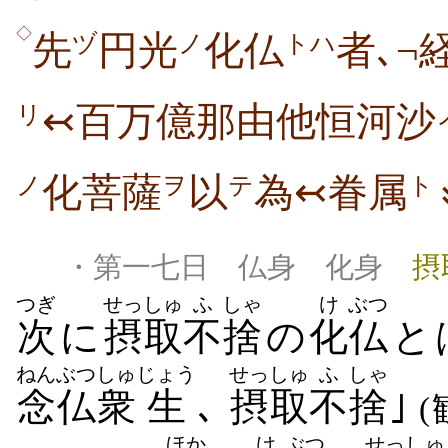
◇
先
円光
化仏
者､¬
ヅ
ノ
トハ
↢百万億那由他恒河沙
リ
化菩薩
以
為↢眷属
ノ
ヲ
テ
ト
・第一七日 仏身 化身
摂
つぎ
せっしゅ
ふ
しゃ
け
ぶつ
次
に
摂取
不
捨
の
化
仏
と
ねんぶつ
しゅ
じょう
せっしゅ
ふ
しゃ
念仏
衆
生
､
摂取
不
捨
｣
(
ほか
け
ぶつ
せっしゅ