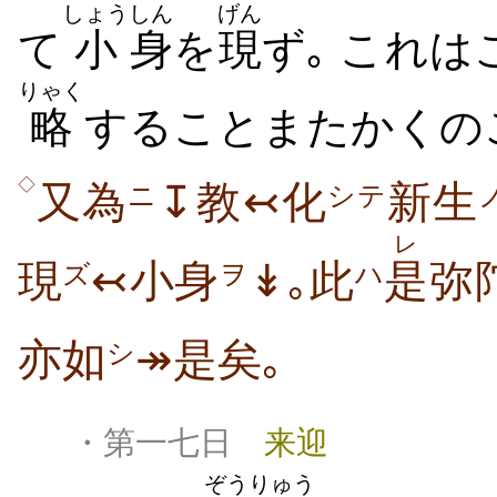
しょう
しん
げん
て
小
身
を
現
ず｡ これは
りゃく
略
することまたかくの
◇
又為
↧教↢化
新生
ニ
シテ
レ
現
↢小身
↡｡此
是
弥
ズ
ヲ
ハ
亦如
↠是矣｡
シ
・第一七日
来迎
ぞう
りゅう