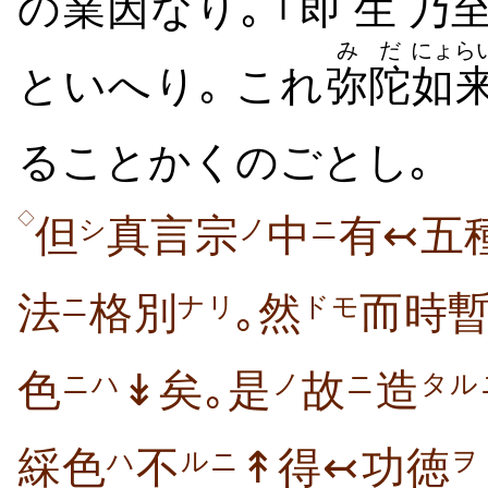
の
業因
なり｡ ｢
即
生
乃
みだ
にょら
といへり｡ これ
弥陀
如
ることかくのごとし｡
◇
但
真言宗
中
有↢五
シ
ノ
ニ
法
格別
｡然
而時
ニ
ナリ
ドモ
色
↡矣｡是
故
造
ニハ
ノ
ニ
タル
綵色
不
↟得↢功徳
ハ
ルニ
ヲ