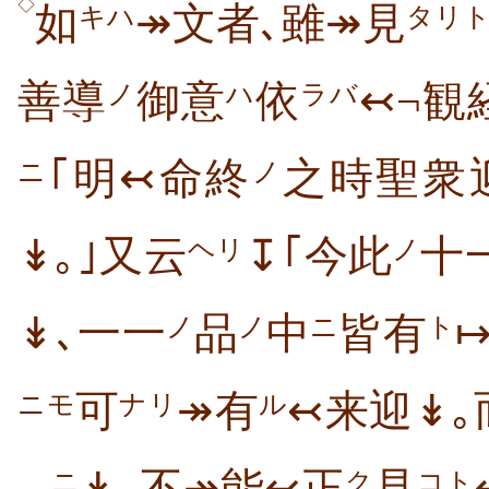
◇
如
↠文者､雖↠見
キハ
タリ
善導
御意
依
↢¬観
ノ
ハ
ラバ
｢明↢命終
之時聖衆
ニ
ノ
↡｡｣又云
↧｢今此
十
ヘリ
ノ
↡､一一
品
中
皆有
ノ
ノ
ニ
ト
可
↠有
↢来迎↡｡
ニモ
ナリ
ル
ニ
ク
コト