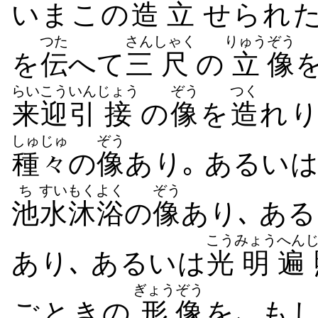
いまこの
造
立
せられ
つた
さん
しゃく
りゅう
ぞう
を
伝
へて
三
尺
の
立
像
らいこう
いん
じょう
ぞう
つく
来迎
引
接
の
像
を
造
れり
しゅじゅ
ぞう
種々
の
像
あり｡ あるい
ち
すい
もくよく
ぞう
池
水
沐浴
の
像
あり､ あ
こう
みょう
へん
あり､ あるいは
光
明
遍
ぎょう
ぞう
ごときの
形
像
を､ も