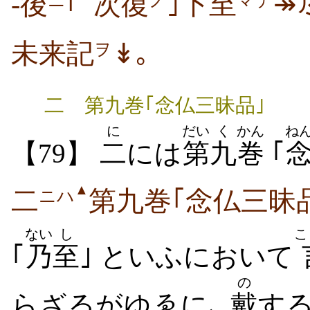
-後
｢
次復
｣下至
↠
未来記
↡｡
ヲ
二 第九巻｢念仏三昧品｣
に
だい
く
かん
ね
【79】
二
には
第
九
巻
｢
▲
二
第九巻｢念仏三昧
ニハ
ない
し
こ
｢
乃
至
｣ といふにおいて
の
らざるがゆゑに､
戴
す