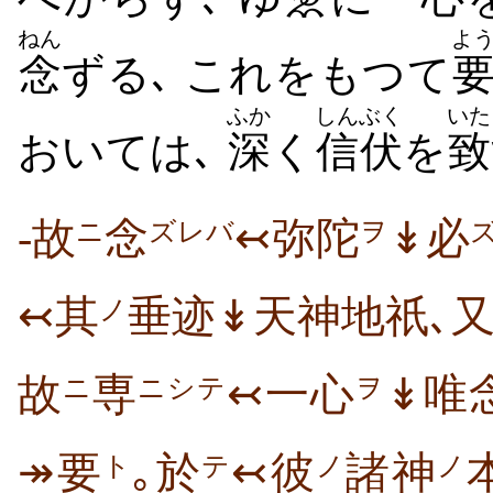
ねん
よ
念
ずる､ これをもつて
ふか
しんぶく
いた
おいては､
深
く
信伏
を
致
-故
念
↢弥陀
↡必
ニ
ズレバ
ヲ
↢其
垂迹↡天神地祇､
ノ
故
専
↢一心
↡唯
ニ
ニシテ
ヲ
↠要
｡於
↢彼
諸神
ト
テ
ノ
ノ