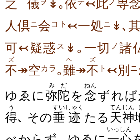
之
儀
↡｡依
↢此
専
ヲ
テ
ノ
人倶
会
↢一処
↡､
ニ
コト
ニ
可↢疑惑
↡｡一切
諸
ス
ノ
ズ
ヘ
ズ
不
↠空
｡
雖
↠
不
↢別
カラ
ト
ニ
みだ
ねん
ゆゑに
弥陀
を
念
ずれば
う
すい
しゃく
てんじん
得
､ その
垂
迹
たる
天神
いっしん
べからず､ ゆゑに
一心