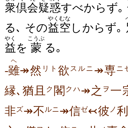
衆
倶会
疑
惑
すべからず｡
やく
むな
る､ その
益
空
しからず｡
やく
こうぶ
益
を
蒙
る｡
ヘ
-
雖
↠然
欲
↠専
リト
スルニ
ニ
縁､猶且
閣
↠之
一
ク
クハ
ヲ
非
↠不
↠信
↢彼
ズ
ルニ
ゼ
ノ