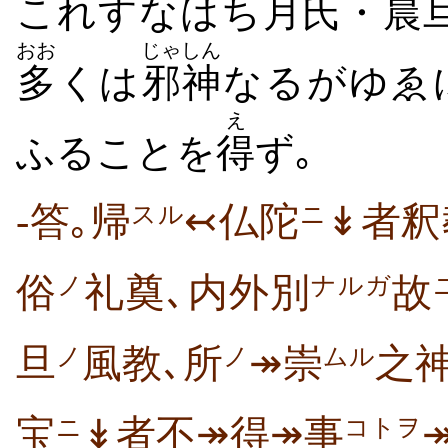
これすなはち
月
氏
・
晨
おお
じゃしん
多
くは
邪神
なるがゆゑ
え
ふることを
得
ず｡
-答｡帰
↢仏陀
↡者釈
スル
ニ
俗
礼奠､内外別
故
ノ
ナルガ
旦
風教､所
↠崇
之
ノ
ノ
ムル
宝
↡者不↠得↠事
ニ
コトヲ