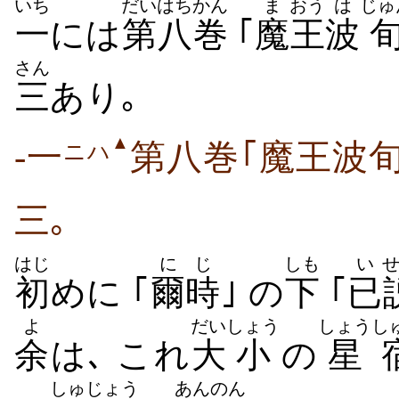
いち
だいはち
かん
ま
おう
は
じゅ
一
には
第八
巻
｢
魔
王
波
さん
三
あり｡
▲
-一
第八巻｢魔王波
ニハ
三｡
はじ
にじ
しも
い
初
めに ｢
爾時
｣ の
下
｢
已
よ
だい
しょう
しょうし
余
は､ これ
大
小
の
星
しゅ
じょう
あんのん