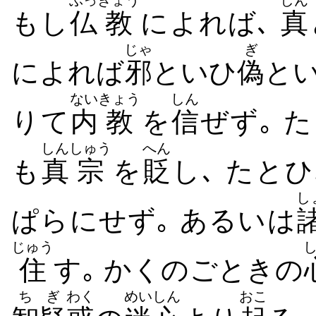
ぶっ
きょう
しん
もし
仏
教
によれば､
真
じゃ
ぎ
によれば
邪
といひ
偽
とい
ない
きょう
しん
りて
内
教
を
信
ぜず｡ 
しん
しゅう
へん
も
真
宗
を
貶
し､ たとひ
し
ぱらにせず｡ あるいは
じゅう
住
す｡ かくのごときの
ち
ぎ
わく
めいしん
おこ