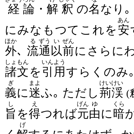
経
論
・
解
釈
の
名
なり｡
あん
にみなもつてこれを
安
ほか
る
ずう
い
ぜん
外
､
流
通
以
前
にさらに
しょもん
いんよう
諸文
を
引用
すらくのみ｡
ぎ
まよ
けいけい
義
に
迷
ふ｡ ただし
荊渓
し
え
げん
ゆ
くら
旨
を
得
つれば
元
由
に
暗
げ