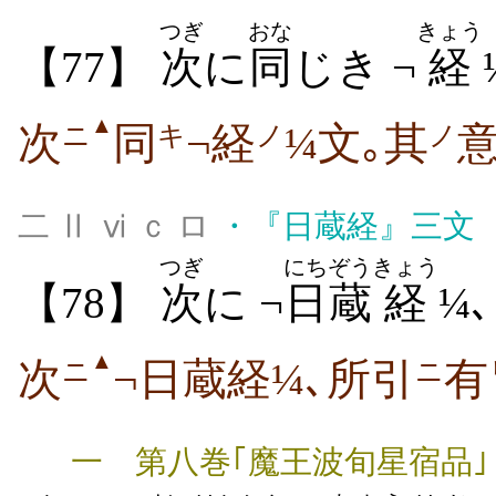
つぎ
おな
きょう
【77】
次
に
同
じき ¬
経
▲
次
同
¬経
¼文｡其
ニ
キ
ノ
ノ
二 Ⅱ ⅵ ｃ ロ
・
『日蔵経』三文
つぎ
にちぞう
きょう
【78】
次
に ¬
日蔵
経
¼
▲
次
¬日蔵経¼､所引
有
ニ
ニ
一 第八巻｢魔王波旬星宿品｣