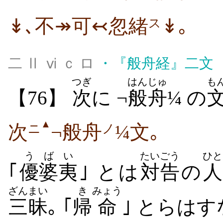
↡､不↠可↢忽緒
↡｡
ス
二 Ⅱ ⅵ ｃ ロ
・
『般舟経』二文
つぎ
はんじゅ
も
【76】
次
に ¬
般舟
¼ の
▲
次
¬般舟
¼文｡
ニ
ノ
うば
い
たいごう
ひと
｢
優婆
夷
｣ とは
対告
の
人
ざんまい
き
みょう
三昧
｡ ｢
帰
命
｣ とらは