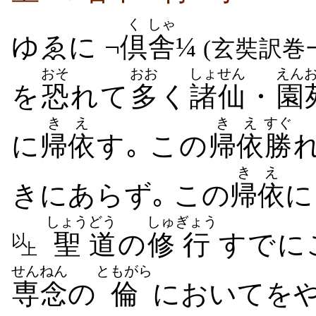
く
しゃ
ゆゑに ¬
倶
舎
¼
(玄奘訳巻
おそ
おお
しょせん
えん
を
恐
れて
多
く
諸仙
・
園
きえ
きえ
すぐ
に
帰依
す｡ この
帰依
勝
きえ
きにあらず｡ この
帰依
に
しょう
どう
しゅ
ぎょう
聖
道
の
修
行
すでに
以
上
せんねん
ともがら
専念
の
倫
においてをや