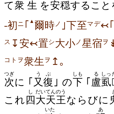
て
衆
生
を
安穏
すること
▲
-初
｢
爾時
｣下至
↢
ニ
ノ
マデ
↧安↢置
大小
星宿
ス
シ
ノ
ヲ
衆生
↥｡
ヲ
コトヲ
つぎ
うぶ
しも
る
しっ
次
に ｢
又復
｣ の
下
｢
盧
虱
し
だい
てんのう
これ
四
大
天王
ならびに
いた
あ