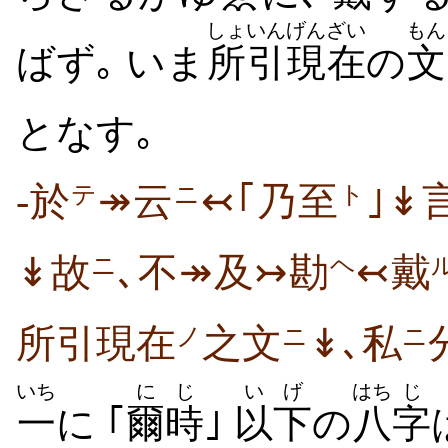
しょいん
げんざい
もん
ばず｡ いま
所引
現在
の
文
となす｡
-於
↠云
↢｢乃至
｣↡
テ
ニ
ト
↡故
､不↠及↣勘
↢戴
ニ
ヘ
所引現在
之文
↡､私
ノ
ニ
ニ
いち
にじ
いげ
はち
じ
一
に ｢
爾時
｣
以下
の
八
字