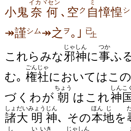
イカヾセン
ミ
小鬼
奈何
､空
自
慞惶
ク
シ
↠謹
↠之
｡｣
シム
ヲ
已
上
じゃしん
つか
これらみな
邪神
に
事
ふ
ごんじゃ
む｡
権社
においてはこの
ちょう
しんこ
づくわが
朝
はこれ
神
しょ
だい
みょう
じん
ほん
じ
諸
大
明
神
､ その
本
地
を
し
い
いき
じゃしん