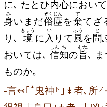
に､ たとひ
内心
におい
み
ぞくじん
す
身
いまだ
俗塵
を
棄
てざ
きょう
い
ふう
と
り､
境
に
入
りて
風
を
問
しん
ち
むね
おいては､
信
知
の
旨
､ 
ものか｡
▲
-言↢｢
鬼神
｣↡者､所
ト
ノ