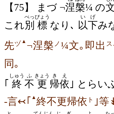
【75】 まづ ¬
涅
槃
¼ の
べっ
ぴょう
いげ
これ
別
標
なり､
以下
み
▲
先
¬涅槃
¼文｡即出
ヅ
ノ
ス
同｡
しゅう
ふ
きょう
きえ
｢
終
不
更
帰依
｣ とらい
▲
-言↢｢
終不更帰依
｣等
ト
と
てんじん
じぎ
よ
た