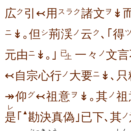
広
引↢用
諸文
↡
ク
スラク
ヲ
↡｡但
荊渓
云
､｢得
ニ
シ
ノ
ク
元由
↡｡｣
一々
文言
ニ
已
ノ
上
↢自宗心行
大要
↡､
ノ
ニ
↠仰
↢祖意
↡｡其
祖
グ
ヲ
ノ
レ
▲
是
｢
勘決真偽｣已下､其
ノ