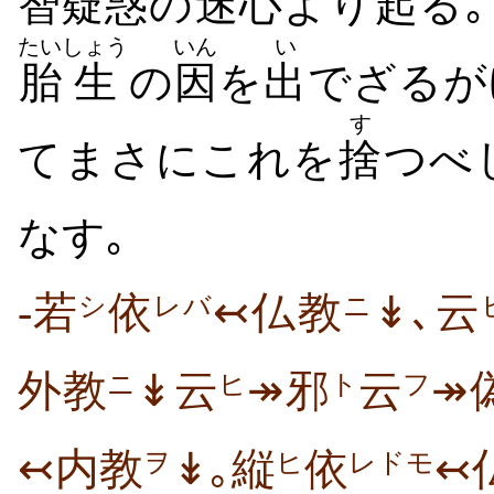
智
疑
惑
の
迷心
より
起
る｡
たい
しょう
いん
い
胎
生
の
因
を
出
でざるが
す
てまさにこれを
捨
つべ
なす｡
-若
依
↢仏教
↡､云
シ
レバ
ニ
外教
↡云
↠邪
云
↠
ニ
ヒ
ト
フ
↢内教
↡｡縦
依
↢
ヲ
ヒ
レドモ