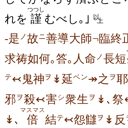
つつし
れを
謹
むべし｡｣
以
上
-是
故
善導大師¬臨終
ノ
ニ
求祷如何｡答｡人命
長短
ノ
↢鬼神
↡延
↠之
耶
テ
ヲ
ベン
ヲ
邪
殺↢害
衆生
↡､祭
ヲ
シ
ヲ
マスマス
↡､
倍
結
↢怨讎
↡反
テ
ヲ