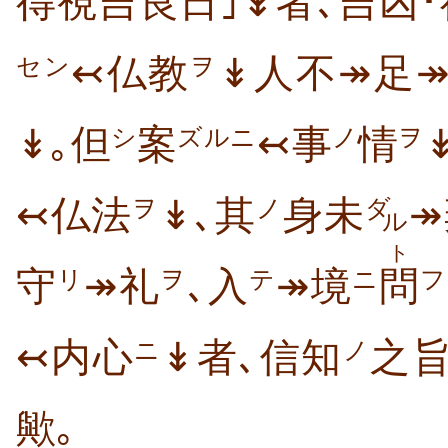
得視吉良日｣↡者､吉凶
↢仏教
↡人不↠足
セン
ヲ
↡｡但
案
↢事
情
シ
ズルニ
ノ
ヲ
↢仏法
↡､其
身未
↠
ヲ
ノ
ダ
ル
ト
守
↠礼
､入
↠境
問
リ
ヲ
テ
ニ
フ
↢内心
↡者､信知
之旨
ニ
ノ
歟｡