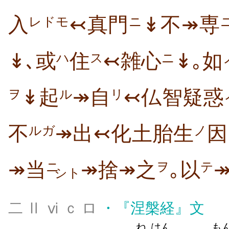
入
↢真門
↡不↠専
レドモ
ニ
↡､或
住
↢雑心
↡｡如
ハ
ス
ニ
↡起
↠自
↢仏智疑惑
ヲ
ル
リ
不
↠出↢化土胎生
因
ルガ
ノ
↠当
↠捨↠之
｡以
ニ
ヲ
テ
シト
二 Ⅱ ⅵ ｃ ロ
・
『涅槃経』文
ね
はん
も