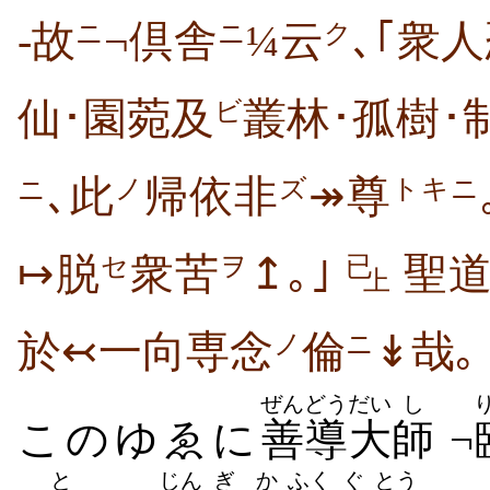
-故
¬倶舎
¼云
､｢衆
ニ
ニ
ク
仙･園菀及
叢林･孤樹･
ビ
､此
帰依非
↠尊
ノ
ズ
トキニ
ニ
↦脱
衆苦
↥｡｣
聖
セ
ヲ
已
上
於↢一向専念
倫
↡哉｡
ノ
ニ
ぜんどう
だい
し
このゆゑに
善導
大
師
¬
と
じん
ぎ
か
ふく
ぐ
とう