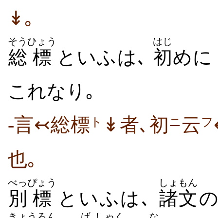
↡｡
そう
ひょう
はじ
総
標
といふは､
初
めに 
これなり｡
-言↢総標
↡者､初
云
ト
ニ
フ
也｡
べっ
ぴょう
しょもん
別
標
といふは､
諸文
きょう
ろん
げ
しゃく
な