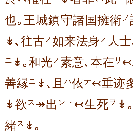
也｡王城鎮守諸国擁衛
ノ
↡､往古
如来法身
大士
ノ
ノ
↡｡和光
素意､本在
ニ
ノ
リ
善縁
↡､且
依
↢垂迹
ニ
ハ
テ
↡欲
↠出
↢生死
↡
ス
ント
ヲ
緒
↡｡
ス