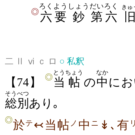
ろく
よう
しょう
だい
ろく
きゅ
◎
六
要
鈔
第
六
二 Ⅱ ⅵ ｃ ロ
○
私釈
とう
ちょう
なか
◎
【74】
当
帖
の
中
にお
そうべつ
総別
あり｡
◎
於
↢当帖
中
↡､有
テ
ノ
ニ