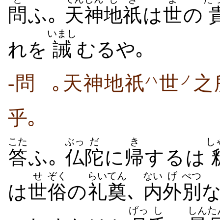
問
ふ｡
天神
地祇
は
世
の
いまし
れを
誡
むるや｡
-問
｡天神地祇
世
之
ハ
ノ
乎｡
こた
ぶっ
だ
き
し
答
ふ｡
仏
陀
に
帰
するは
せ
ぞく
らいてん
ない
げ
べつ
は
世
俗
の
礼奠
､
内
外
別
げっ
し
しんた