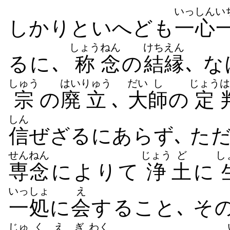
いっしん
い
しかりといへども
一心
しょう
ねん
けちえん
るに､
称
念
の
結縁
､ 
しゅう
はい
りゅう
だい
し
じょう
は
宗
の
廃
立
､
大
師
の
定
しん
信
ぜざるにあらず､ た
せんねん
じょう
ど
し
専念
によりて
浄
土
に
いっしょ
え
一処
に
会
すること､ そ
じゅ
くえ
ぎ
わく