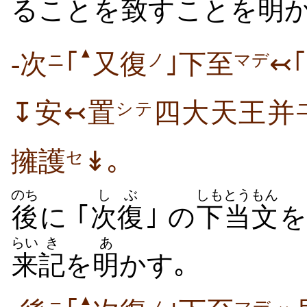
ることを
致
すことを
明
▲
-次
｢
又復
｣下至
↢
ニ
ノ
マデ
↧安↢置
四大天王并
シテ
擁護
↡｡
セ
のち
しぶ
しも
とうもん
後
に ｢
次復
｣ の
下
当文
らい
き
あ
来
記
を
明
かす｡
▲
ニ
ノ
マデ