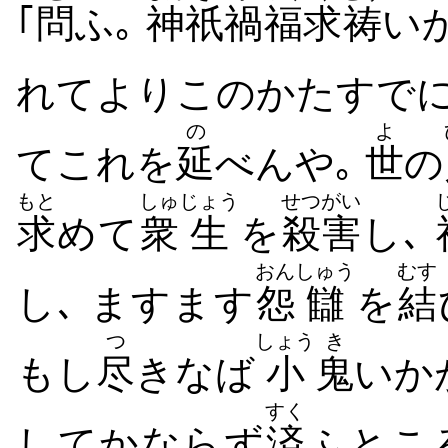
｢
問
ふ｡
神
祇
禍
福
求
祷
い
れてよりこのかたすで
の
よ
てこれを
延
べんや｡
世
の
もと
しゅ
じょう
せつがい
求
めて
衆
生
を
殺害
し､
おん
しゅう
むす
し､ ますます
怨
讎
を
結
つ
しょう
き
もし
尽
きなば
小
鬼
いか
すく
してかならず
済
ふとこ