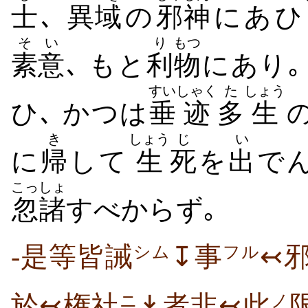
士
､
異
域
の
邪神
にあひ
そい
り
もつ
素意
､ もと
利
物
にあり｡
すい
しゃく
た
しょう
ひ､ かつは
垂
迹
多
生
き
しょう
じ
い
に
帰
して
生
死
を
出
で
こっしょ
忽諸
すべからず｡
-是等皆誡
↧事
↢
シム
フル
於↢権社
↡者非↢此
ニ
ノ