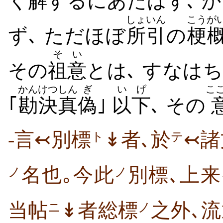
く
解
するにあたはず､ 
しょいん
こうが
ず､ ただほぼ
所引
の
梗
そい
その
祖意
とは､ すなはち
かんけつ
しん
ぎ
いげ
こ
｢
勘決
真
偽
｣
以下
､ その
-言↢別標
↡者､於
↢諸
ト
テ
名也｡今此
別標､上来
ノ
ノ
当帖
↡者総標
之外､
ニ
ノ