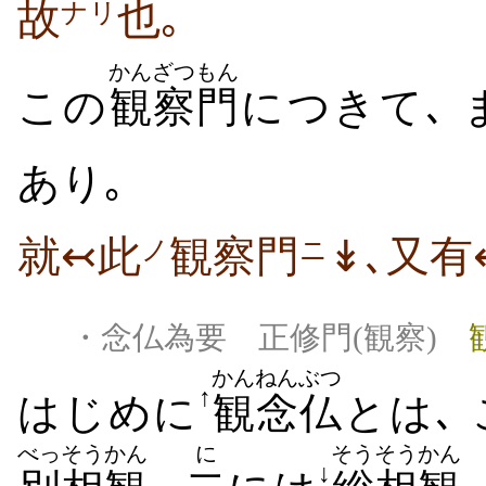
故
也｡
ナリ
かんざつ
もん
この
観察
門
につきて､ 
あり｡
就↢此
観察門
↡､又有
ノ
ニ
・念仏為要 正修門(観察)
観
かん
ねんぶつ
↑
はじめに
観
念仏
とは､
べっそう
かん
に
そうそう
かん
↓