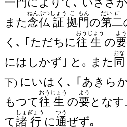
一門
によりて､ いささ
ねんぶつ
しょう
こ
もん
だい
に
また
念仏
証
拠
門
の
第
二
おう
じょう
よう
く､ ｢ただちに
往
生
の
要
おな
にはしかず｣ と｡ また
同
にいはく､ ｢あきら
下)
おう
じょう
よう
もつて
往
生
の
要
となす｣
しょ
ぎょう
つう
て
諸
行
に
通
ぜず｡