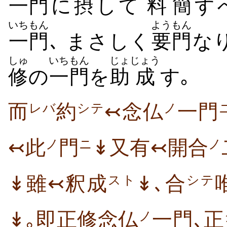
一門
に
摂
して
料
簡
す
いちもん
ようもん
一門
､ まさしく
要門
な
しゅ
いちもん
じょ
じょう
修
の
一門
を
助
成
す｡
而
約
↢念仏
一門
レバ
シテ
ノ
↢此
門
↡又有↢開合
ノ
ニ
ノ
↡雖↢釈成
↡､合
スト
シテ
↡｡即正修念仏
一門､正
ノ