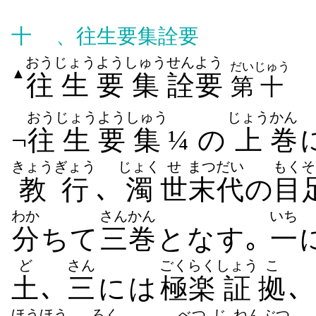
十
、往生要集詮要
おう
じょう
よう
しゅう
せんよう
だい
じゅう
▲
往
生
要
集
詮要
第
十
おう
じょう
よう
しゅう
じょう
かん
¬
往
生
要
集
¼ の
上
巻
きょうぎょう
じょく
せ
まつだい
もくそ
教行
､
濁
世
末代
の
目
わか
さんかん
いち
分
ちて
三巻
となす｡
一
ど
さん
ごくらく
しょう
こ
土
､
三
には
極楽
証
拠
､
ほうほう
ろく
べつ
じ
ねんぶつ