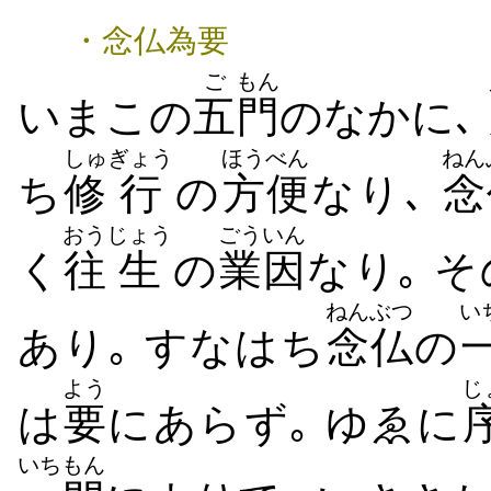
・念仏為要
ご
もん
いまこの
五
門
のなかに､
しゅ
ぎょう
ほうべん
ねん
ち
修
行
の
方便
なり､
念
おう
じょう
ごういん
く
往
生
の
業因
なり｡ そ
ねんぶつ
い
あり｡ すなはち
念仏
の
よう
じ
は
要
にあらず｡ ゆゑに
いちもん