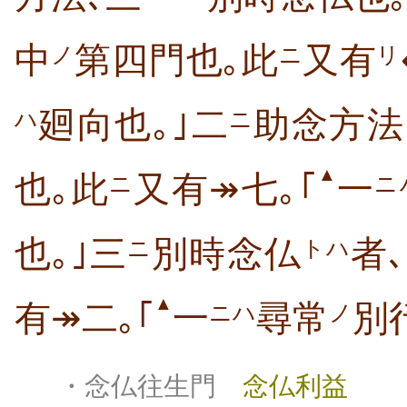
中
第四門也｡此
又有
ノ
ニ
リ
廻向也｡｣二
助念方法
ニ
ハ
▲
也｡此
又有↠七｡｢
一
ニ
ニ
也｡｣三
別時念仏
者､
ニ
トハ
▲
有↠二｡｢
一
尋常
別
ニハ
ノ
・念仏往生門
念仏利益