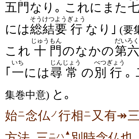
五
門
なり｡ これにまた
そうけつ
よう
ぎょう
には
総結
要
行
なり｣
(要
じゅう
もん
だいろ
これ
十
門
のなかの
第
いち
じん
じょう
べつ
ぎょう
｢
一
には
尋
常
の
別
行
｡
と｡
集巻中意)
始
念仏
行相
又有↠三
ニ
ノ
ニ
▲
方法､三
別時念仏也
ニハ