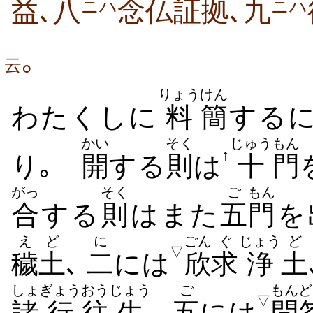
益､八
念仏証拠､九
ニハ
ニハ
｡
云
りょう
けん
わたくしに
料
簡
するに
かい
そく
じゅう
もん
↑
り｡
開
する
則
は
十
門
がっ
そく
ご
もん
合
する
則
はまた
五
門
を
えど
に
ごん
ぐ
じょう
ど
▽
穢土
､
二
には
欣
求
浄
土
しょ
ぎょう
おう
じょう
ご
もんど
▽
諸
行
往
生
､
五
には
問