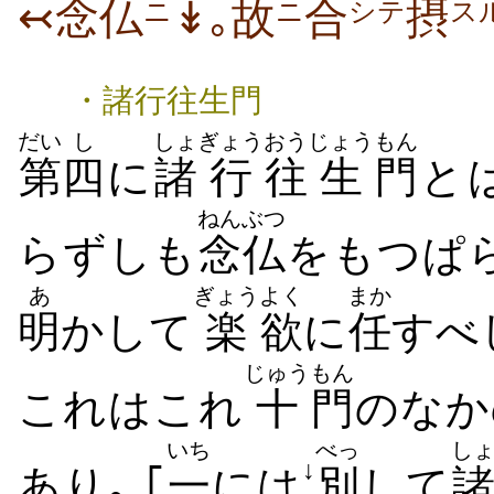
↢念仏
↡｡故
合
摂
ニ
ニ
シテ
ス
・諸行往生門
だい
し
しょ
ぎょう
おう
じょう
もん
第
四
に
諸
行
往
生
門
と
ねんぶつ
らずしも
念仏
をもつぱら
あ
ぎょう
よく
まか
明
かして
楽
欲
に
任
すべ
じゅう
もん
これはこれ
十
門
のなか
いち
べっ
し
↓
あり｡ ｢
一
には
別
して