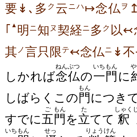
要↡､多
云
↦念仏
ク
ニハ
ヲ
▲
｢
明
知
契経
多
以↢
ニ
ヌ
ニ
ク
其
言只限
↢念仏
↡不
ノ
テ
ニ
ねんぶつ
いちもん
や
しかれば
念仏
の
一門
に
もん
しばらくこの
門
につき
ご
もん
た
しゃく
すでに
五
門
を
立
てて
釈
いちもん
せっ
りょう
けん