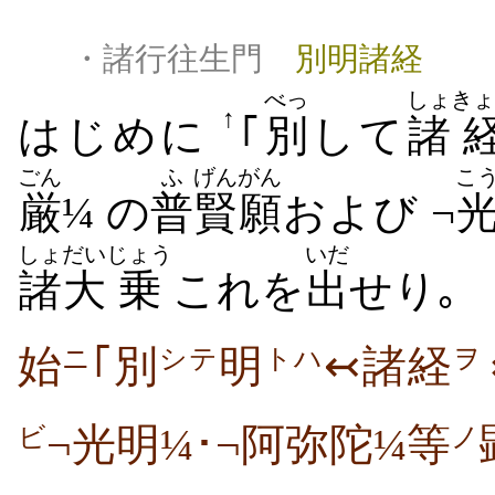
・諸行往生門
別明諸経
べっ
しょ
きょ
↑
はじめに
｢
別
して
諸
ごん
ふ
げん
がん
こ
厳
¼ の
普
賢
願
および ¬
しょ
だい
じょう
いだ
諸
大
乗
これを
出
せり｡
始
｢別
明
↢諸経
ニ
シテ
トハ
ヲ
¬光明¼･¬阿弥陀¼等
ビ
ノ