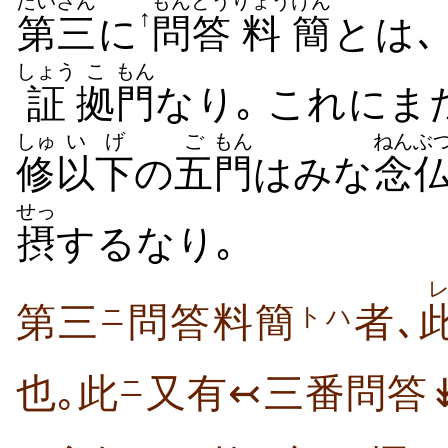
だいさん
もんどう
りょう
けん
↑
第三
に
問答
料
簡
とは､
しょう
こ
もん
証
拠
門
なり｡ これにま
しゅ
いげ
ご
もん
ねんぶ
修
以下
の
五
門
はみな
念
せっ
摂
するなり｡
第三
問答料簡
者､
ニ
トハ
也｡此
又有↢三番問答
ニ