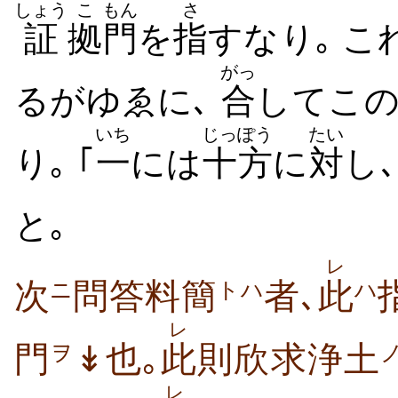
しょう
こ
もん
さ
証
拠
門
を
指
すなり｡ こ
がっ
るがゆゑに､
合
してこ
いち
じっぽう
たい
り｡ ｢
一
には
十方
に
対
し
と｡
レ
次
問答料簡
者､
此
ニ
トハ
ハ
レ
門
↡也｡
此
則欣求浄土
ヲ
レ