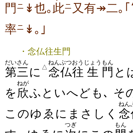
門
↡也｡
此
又有↠二｡｢
ニ
ニ
率
↡｡｣
ニ
・念仏往生門
だいさん
ねんぶつ
おう
じょう
もん
△
第三
に
念仏
往
生
門
と
ねが
を
欣
ふといへども､ そ
ねん
このゆゑにまさしく
念
つぎ
もん