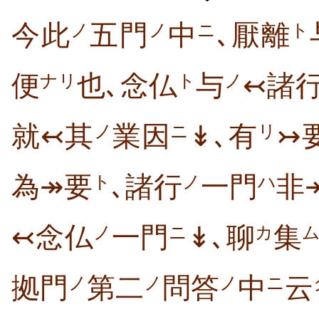
今此
五門
中
､厭離
ノ
ノ
ニ
ト
便
也､念仏
与
↢諸
ナリ
ト
ノ
就↢其
業因
↡､有
↣
ノ
ニ
リ
為↠要
､諸行
一門
非
ト
ノ
ハ
↢念仏
一門
↡､聊
集
ノ
ニ
カ
拠門
第二
問答
中
云
ノ
ノ
ノ
ニ