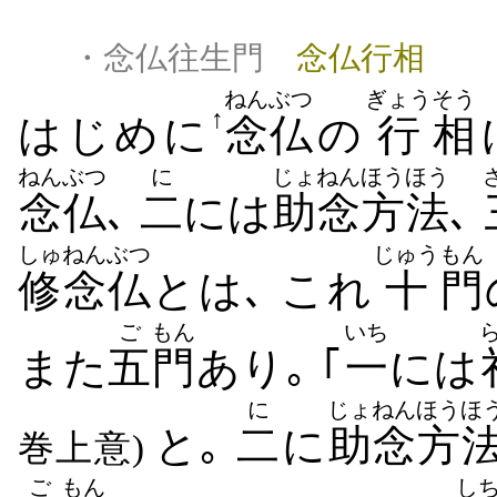
・念仏往生門
念仏行相
ねんぶつ
ぎょう
そう
↑
はじめに
念仏
の
行
相
ねんぶつ
に
じょねん
ほうほう
念仏
､
二
には
助念
方法
､
しゅ
ねんぶつ
じゅう
もん
修
念仏
とは､ これ
十
門
ご
もん
いち
また
五
門
あり｡ ｢
一
には
に
じょねん
ほうほ
と｡
二
に
助念
方
巻上意)
ご
もん
し