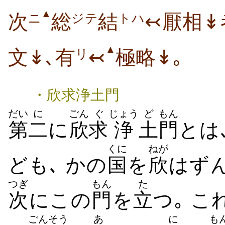
▲
次
総
結
↢厭相↡
ニ
ジテ
トハ
▲
文↡､有
↢
極略↡｡
リ
・欣求浄土門
だい
に
ごん
ぐ
じょう
ど
もん
第
二
に
欣
求
浄
土
門
とは
くに
ねが
ども､ かの
国
を
欣
はず
つぎ
もん
た
次
にこの
門
を
立
つ｡ こ
ごんそう
あ
に
も