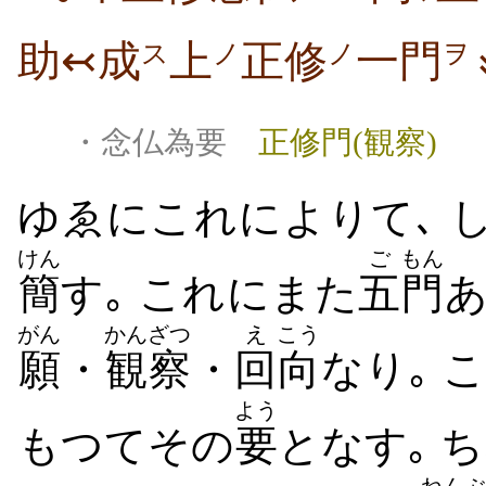
助↢成
上
正修
一門
ス
ノ
ノ
ヲ
・念仏為要
正修門(観察)
ゆゑにこれによりて､ 
けん
ご
もん
簡
す｡ これにまた
五
門
あ
がん
かんざつ
え
こう
願
・
観察
・
回
向
なり｡ 
よう
もつてその
要
となす｡ 