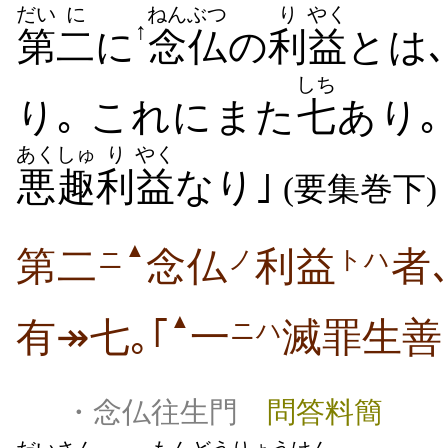
だい
に
ねんぶつ
り
やく
↑
第
二
に
念仏
の
利
益
とは､
しち
り｡ これにまた
七
あり｡ 
あくしゅ
り
やく
悪趣
利
益
なり｣
(要集巻下)
▲
第二
念仏
利益
者
ニ
ノ
トハ
▲
有↠七｡｢
一
滅罪生
ニハ
・念仏往生門
問答料簡