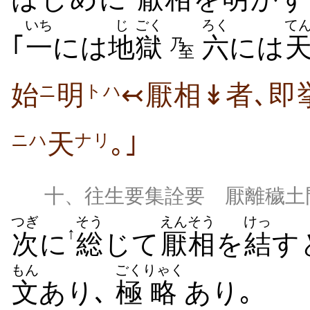
いち
じ
ごく
ろく
て
｢
一
には
地
獄
六
には
乃
至
始
明
↢厭相↡者､即
ニ
トハ
天
｡｣
ニハ
ナリ
十、往生要集詮要 厭離穢土
つぎ
そう
えんそう
けっ
↑
次
に
総
じて
厭相
を
結
す
もん
ごく
りゃく
文
あり､
極
略
あり｡