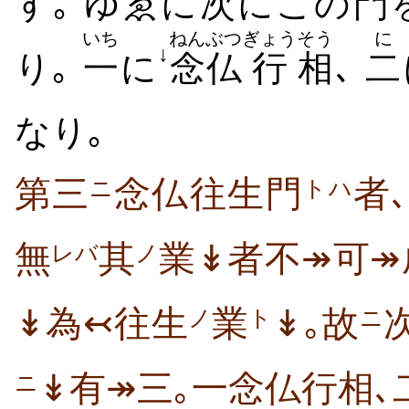
す｡ ゆゑに
次
にこの
門
いち
ねんぶつ
ぎょう
そう
に
↓
り｡
一
に
念仏
行
相
､
二
なり｡
第三
念仏往生門
者
ニ
トハ
無
其
業↡者不↠可↠
レバ
ノ
↡為↢往生
業
↡｡故
ノ
ト
ニ
↡有↠三｡一念仏行相､
ニ