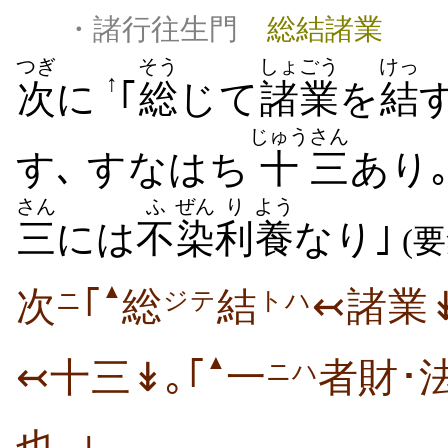
・諸行往生門
総結諸業
つぎ
そう
しょごう
けっ
↑
次
に
｢
総
じて
諸業
を
結
じゅう
さん
す､ すなはち
十
三
あり｡
さん
ふ
ぜん
り
よう
三
には
不
染
利
養
なり｣
(
▲
次
｢
総
結
↢諸業
ニ
ジテ
トハ
▲
↢十三↡｡｢
一
者財･
ニハ