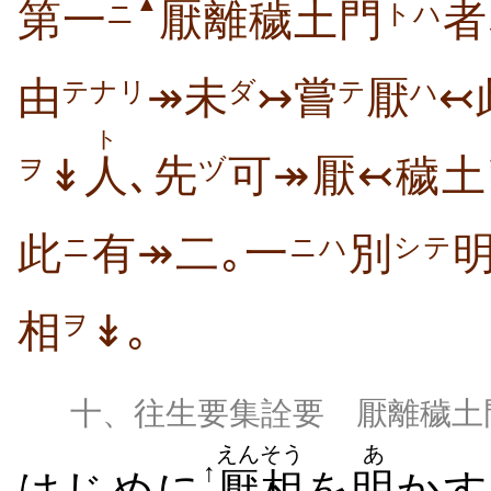
▲
第一
厭離穢土門
者
ニ
トハ
由
↠未
↣嘗
厭
↢
テナリ
ダ
テ
ハ
ト
↡
人
､先
可↠厭↢穢土
ヲ
ヅ
此
有↠二｡一
別
ニ
ニハ
シテ
相
↡｡
ヲ
十、往生要集詮要 厭離穢土
えんそう
あ
↑
はじめに
厭相
を
明
かす