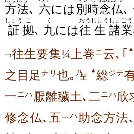
方法
､
六
には
別
時
念仏
､
しょう
こ
く
おう
じょう
しょごう
証
拠
､
九
には
往
生
諸業
¬往生要集¼上巻
云､｢
ニ
▲
之目足
也｡
総
ナリ
乃
ジテ
至
一
厭離穢土､二
欣
ニハ
ニハ
修念仏､五
助念方法
ニハ