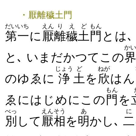
・厭離穢土門
だいいち
えん
り
えど
もん
第一
に
厭
離
穢土
門
とは､
か
と､ いまだかつてこの
じょう
ど
ねが
のゆゑに
浄
土
を
欣
はん
もん
ゑにはじめにこの
門
を
べっ
えんそう
あ
に
別
して
厭相
を
明
かし､
二