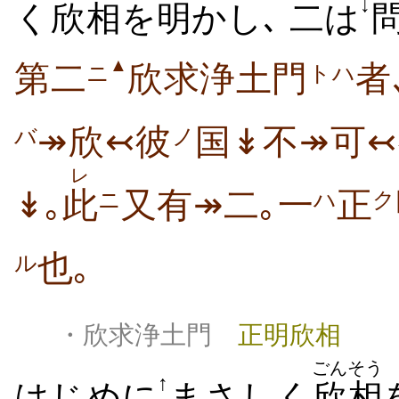
↓
く
欣相
を
明
かし､
二
は
▲
第二
欣求浄土門
者
ニ
トハ
↠欣↢彼
国↡不↠可↢
ノ
バ
レ
↡｡
此
又有↠二｡一
正
ニ
ハ
ク
也｡
ル
・欣求浄土門
正明欣相
ごんそう
↑
はじめに
まさしく
欣相