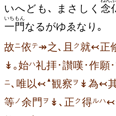
ねんぶ
いへども､ まさしく
念
いちもん
一門
なるがゆゑなり｡
故
依
↠之､且
就↢正
ニ
テ
ク
↡｡始
礼拝･讃嘆･作願
ハ
▲
､唯以↢
観察
↡為↢
ニ
ヲ
等
余門
↡､正
得
ノ
ヲ
ク
ルハ