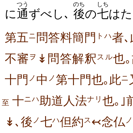
つう
のち
しち
に
通
ずべし､
後
の
七
はた
第五
問答料簡門
者､
ニ
トハ
不審
↡問答解釈
也
ヲ
スル
十門
中
第十門也｡此
ノ
ノ
ニ
十
助道人法
也｡｣
ニハ
ナリ
至
↡､後
七
但約
↢念仏
ノ
ハ
ス
ノ