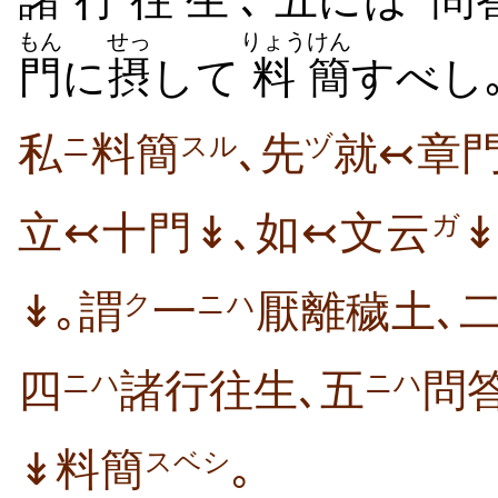
もん
せっ
りょう
けん
門
に
摂
して
料
簡
すべし
私
料簡
､先
就↢章
ニ
スル
ヅ
立↢十門↡､如↢文云
ガ
↡｡謂
一
厭離穢土､
ク
ニハ
四
諸行往生､五
問
ニハ
ニハ
↡料簡
｡
スベシ