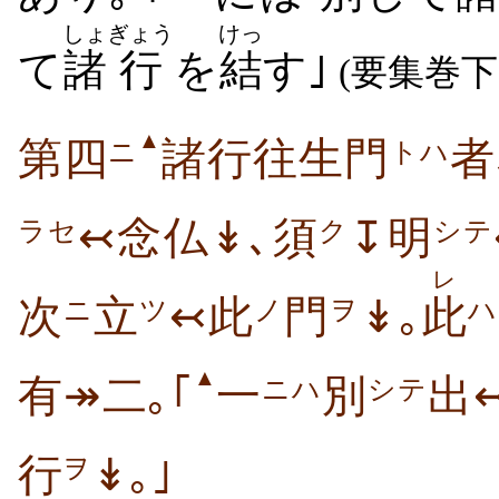
しょ
ぎょう
けっ
て
諸
行
を
結
す｣
(要集巻下
▲
第四
諸行往生門
者
ニ
トハ
↢念仏↡､須
↧明
ラセ
ク
シテ
レ
次
立
↢此
門
↡｡
此
ニ
ツ
ノ
ヲ
ハ
▲
有↠二｡｢
一
別
出
ニハ
シテ
行
↡｡｣
ヲ