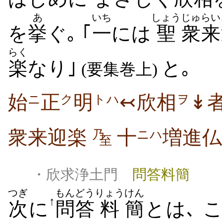
あ
いち
しょう
じゅ
らい
を
挙
ぐ｡ ｢
一
には
聖
衆
来
らく
楽
なり｣
と｡
(要集巻上)
始
正
明
↢欣相
↡
ニ
ク
トハ
ヲ
衆来迎楽
十
増進仏
乃
ニハ
至
・欣求浄土門
問答料簡
つぎ
もんどう
りょう
けん
↑
次
に
問答
料
簡
とは､ 