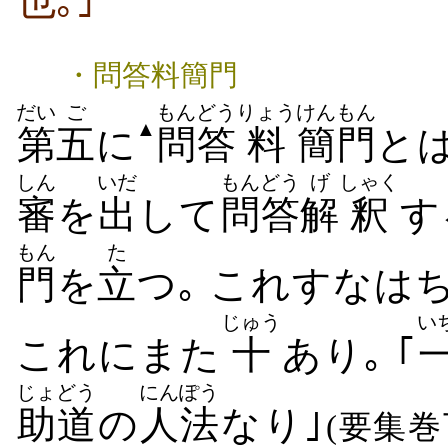
也｡｣
・問答料簡門
だい
ご
もんどう
りょう
けん
もん
▲
第
五
に
問答
料
簡
門
とは
しん
いだ
もんどう
げ
しゃく
審
を
出
して
問答
解
釈
す
もん
た
門
を
立
つ｡ これすなは
じゅう
い
これにまた
十
あり｡ ｢
じょどう
にんぽう
助道
の
人法
なり｣
(要集巻