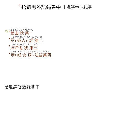
◎
拾遺黒谷語録巻中
上漢語中下和語
とうざん
じょう
だいいち
◎
▼
登山
状
第一
しめ
す
あるひと
に
ことば
だい
に
▼
示
◗
或人
◗
詞
第
二
つのとの
へん
じょう
だいさん
▼
津戸
返
状
第三
しめ
す
ある
にょう
ぼう
に
ほう
ご
だい
し
▼
示
◗
或
女
房
◗
法
語
第
四
拾
遺黒谷語録巻中