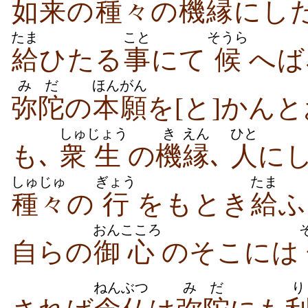
如来
の
種々
の
機
縁
にし
たま
こと
そうら
給
ひたる
事
にて
候
へば
みだ
ほんがん
弥陀
の
本願
を[と]かん
しゅ
じょう
き
えん
ひと
も､
衆
生
の
機
縁
､
人
に
しゅじゅ
ぎょう
たま
種々
の
行
をもとき
給
ふ
おん
こころ
自らの
御
心
のそこには
ねんぶつ
みだ
り