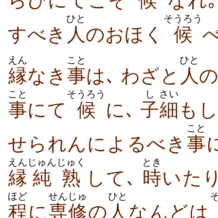
らひにてこそ
候
なれ｡
ひと
そうろう
すべき
人
のおほく
候
えん
こと
ひと
縁
なき
事
は､ わざと
人
こと
そうろう
し
さい
事
にて
候
に､
子
細
もし
こと
せられんによるべき
事
えん
じゅんじゅく
とき
縁
純熟
して､
時
いた
ほど
せんじゅ
ひと
程
に
専修
の
人
なんどは