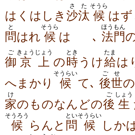
さた
そうら
はくはしき
沙汰
候
はず
と
そうら
ほうもん
問
はれ
候
は
ゞ､
法門
ご
きょうじょう
とき
たま
御
京上
の
時
うけ
給
は
そうらい
ごせ
へまかり
候
て､
後世
の
け
ご
しょう
家
のものなんどの
後
生
そうろう
とい
そうらい
候
らんと
問
候
しか