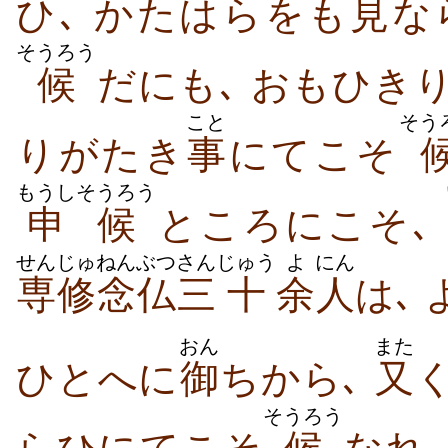
ひ､ かたはらをも
見
な
そうろう
候
だにも､ おもひき
こと
そう
りがたき
事
にてこそ
もうし
そうろう
申
候
ところにこそ､
せんじゅ
ねんぶつ
さん
じゅう
よ
にん
専修
念仏
三
十
余
人
は､
おん
また
ひとへに
御
ちから､
又
そうろう