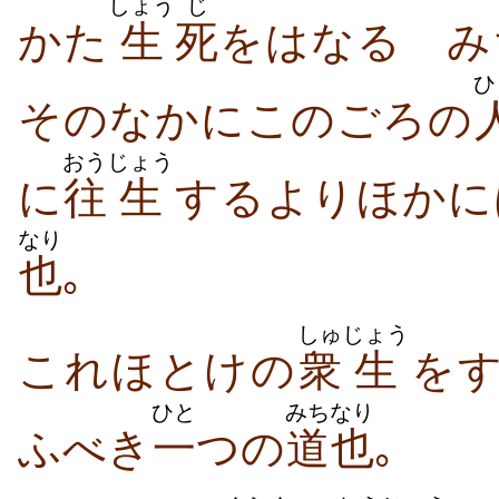
しょう
じ
かた
生
死
をはなるゝみ
ひ
そのなかにこのごろの
おう
じょう
に
往
生
するよりほかに
なり
也
｡
しゅ
じょう
これほとけの
衆
生
を
ひと
みち
なり
ふべき
一
つの
道
也
｡