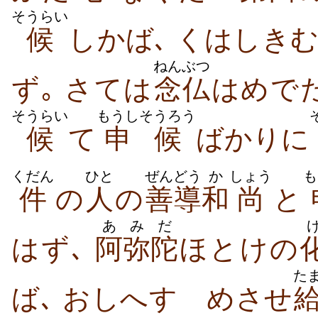
そうらい
候
しかば､ くはしきむ
ねんぶつ
ず｡ さては
念仏
はめで
そうらい
もうし
そうろう
候
て
申
候
ばかりに
くだん
ひと
ぜんどう
か
しょう
も
件
の
人
の
善導
和
尚
と
あ
みだ
はず､
阿
弥陀
ほとけの
た
ば､ おしへすゝめさせ