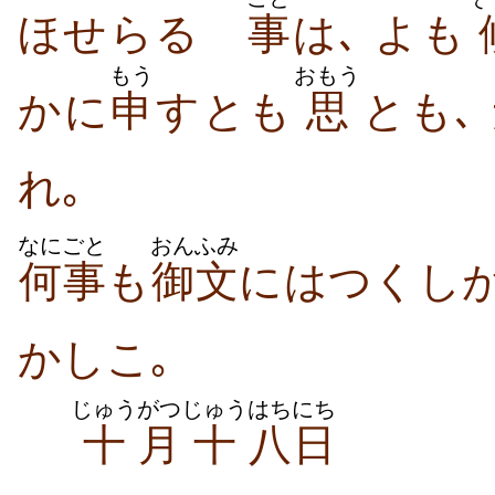
ほせらるゝ
事
は､ よも
もう
おもう
かに
申
すとも
思
とも､
れ｡
なにごと
おんふみ
何事
も
御文
にはつくし
かしこ｡
じゅう
がつ
じゅう
はち
にち
十
月
十
八
日