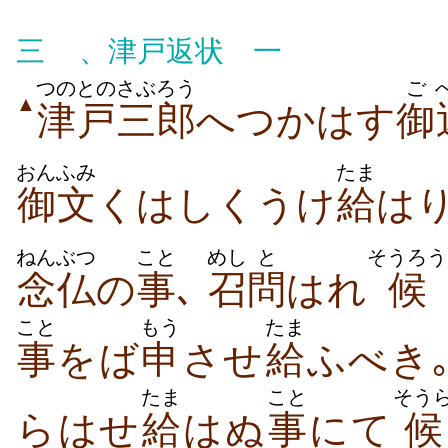
三
、津戸返状 一
つのとの
さぶろう
ご
▲
津戸
三郎
へつかはす
御
おんふみ
たま
御文
くはしくうけ
給
は
ねんぶつ
こと
めし
と
そうろう
念仏
の
事
､
召
問
はれ
候
こと
もう
たま
事
をば
申
させ
給
ふべき
たま
こと
そう
らはせ
給
はぬ
事
にて
候