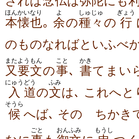
されば
念仏
は
弥陀
にも
ほんかい
なり
よ
しゅじゅ
ぎょう
本懐
也
｡
余
の
種々
の
行
のものなればといふべか
また
ようもん
こと
かき
又
要文
の
事
､
書
てまい
にゅう
どう
ふみ
入
道
の
文
は､ これへ
そうら
候
へば､ そのゝちかき
ごと
おんふみ
もうし