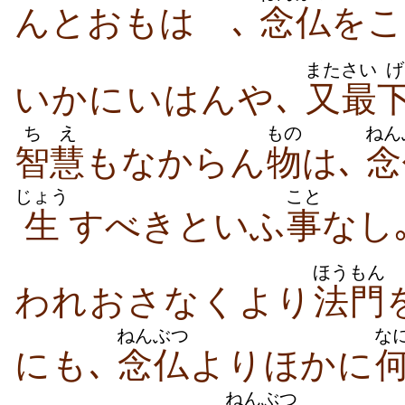
んとおもはゞ､
念仏
をこ
また
さい
げ
いかにいはんや､
又
最
ちえ
もの
ねん
智慧
もなからん
物
は､
念
じょう
こと
生
すべきといふ
事
なし
ほうもん
われおさなくより
法門
ねんぶつ
な
にも､
念仏
よりほかに
ねんぶつ