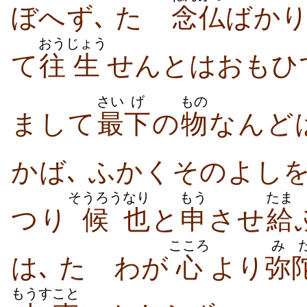
ぼへず､ たゞ
念仏
ばかり
おう
じょう
て
往
生
せんとはおもひ
さい
げ
もの
まして
最
下
の
物
なんど
かば､ ふかくそのよし
そうろう
なり
もう
たま
つり
候
也
と
申
させ
給
こころ
み
は､ たゞわが
心
より
弥
もうす
こと