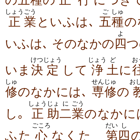
しょう
ごう
ご
しゅ
正
業
といふは､
五
種
の
よ
いふは､ そのなかの
四
つ
けつ
じょう
じょう
ど
お
いま
決
定
して
浄
土
に
しゅ
せんじゅ
お
修
のなかには､
専修
の
しょう
じょ
に
ごう
し｡
正
助
二
業
のなかに
ごころ
だい
し
ふた
心
なくたゞ
第
四