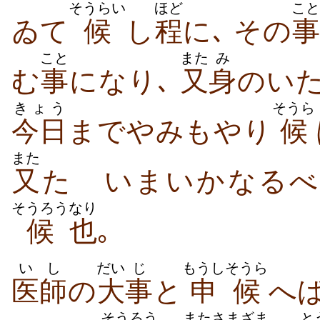
そうらい
ほど
こと
ゐて
候
し
程
に､ その
事
こと
また
み
む
事
になり､
又
身
のい
きょう
そうら
今日
までやみもやり
候
また
又
たゞいまいかなるべ
そうろう
なり
候
也
｡
いし
だい
じ
もうし
そうら
医師
の
大
事
と
申
候
へば
そうろう
また
さまざま
と