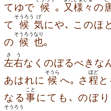
てゆで
候
｡
又
様々
の
そうろう
げ
て
候
気
にや､ この
そうろう
なり
の
候
也
｡
さう
左右
なくのぼるべきな
そうら
ほど
あはれに
候
へ｡ さ
程
と
こと
なる
事
にても､ のぼ
そうろう