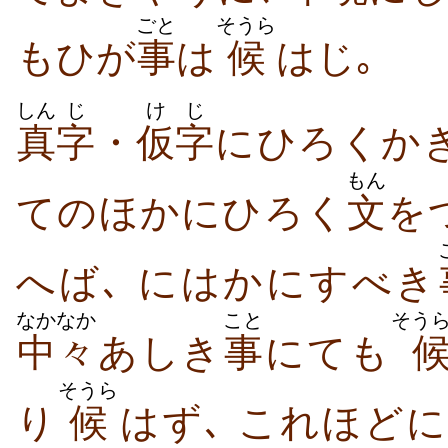
ごと
そうら
もひが
事
は
候
はじ｡
しん
じ
けじ
真
字
・
仮字
にひろくか
もん
てのほかにひろく
文
を
へば､ にはかにすべき
なかなか
こと
そう
中々
あしき
事
にても
そうら
り
候
はず､ これほど