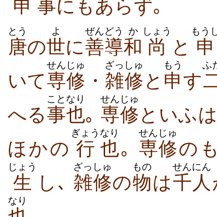
申
事
にもあらず｡
とう
よ
ぜんどう
か
しょう
もう
唐
の
世
に
善導
和
尚
と
申
せんじゅ
ざっしゅ
もう
ふ
いて
専修
・
雑修
と
申
す
こと
なり
せんじゅ
へる
事
也
｡
専修
といふ
ぎょう
なり
せんじゅ
ほかの
行
也
｡
専修
の
じょう
ざっしゅ
もの
せんにん
生
し､
雑修
の
物
は
千人
なり
也
｡