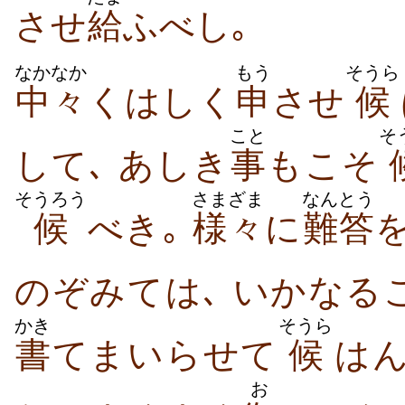
させ
給
ふべし｡
なかなか
もう
そうら
中々
くはしく
申
させ
候
こと
そ
して､ あしき
事
もこそ
そうろう
さまざま
なんとう
候
べき｡
様々
に
難答
のぞみては､ いかなる
かき
そうら
書
てまいらせて
候
はん
お