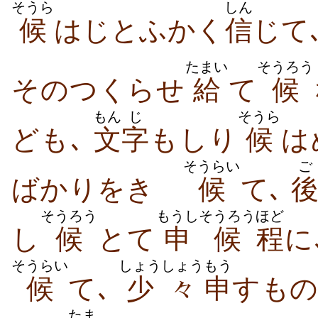
そうら
しん
候
はじとふかく
信
じて
たまい
そうろう
そのつくらせ
給
て
候
もん
じ
そうら
ども､
文
字
もしり
候
は
そうらい
ご
ばかりをきゝ
候
て､
そうろう
もうし
そうろう
ほど
し
候
とて
申
候
程
に
そうらい
しょうしょう
もう
候
て､
少々
申
すも
たま