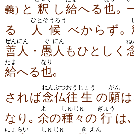
と
釈
し
給
へる
也
｡
義)
ひと
そうろう
るゝ
人
候
べからず｡
ぜんにん
ぐ
にん
ね
善人
・
愚
人
もひとしく
たま
なり
給
へる
也
｡
ねんぶつ
おう
じょう
がん
されば
念仏
往
生
の
願
は
よ
しゅじゅ
ぎょう
なり｡
余
の
種々
の
行
は
にょらい
しゅじゅ
き
えん