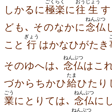
ごくらく
おう
じょう
しかるに
極楽
に
往
生
す
ねんぶつ
ども､ そのなかに
念仏
ぎょう
こと
行
はかなひがたき
ねんぶつ
そのゆへは､
念仏
はこ
たま
づからちかひ
給
ひたり
ごう
ねんぶつ
業
にとりては､
念仏
に
ねんぶつ