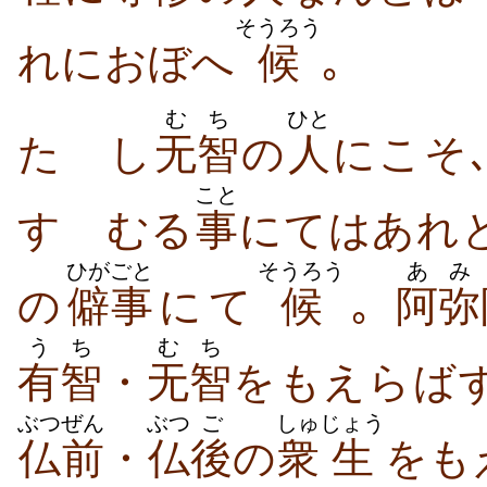
そうろう
れにおぼへ
候
｡
むち
ひと
たゞし
无智
の
人
にこそ
こと
すゝむる
事
にてはあれ
ひがごと
そうろう
あ
み
の
僻事
にて
候
｡
阿
弥
うち
むち
有智
・
无智
をもえらば
ぶつぜん
ぶつ
ご
しゅ
じょう
仏前
・
仏
後
の
衆
生
をも