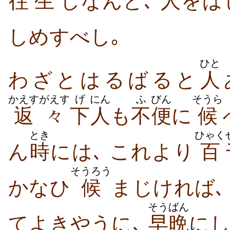
往
生
しなんと､
人
をば
しめすべし｡
ひと
わざとはるばると
人
かえすがえす
げ
にん
ふ
びん
そうら
返々
下
人
も
不
便
に
候
とき
ひゃく
ん
時
には､ これより
百
そうろう
かなひ
候
まじければ
そうばん
てよきやうに､
早晩
に