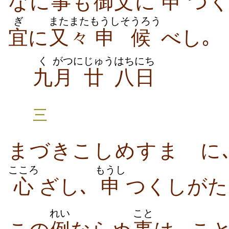
なに
事
も
御文
に
申
つ
ぎ
またまた
もうし
そうろう
宜
に
又々
申
候
べし｡
く
がつ
にじゅう
はちにち
九
月
廿
八日
三
まづきこしめすまゝに
こころ
もうし
心
ざし､
申
つくしがた
れい
こと