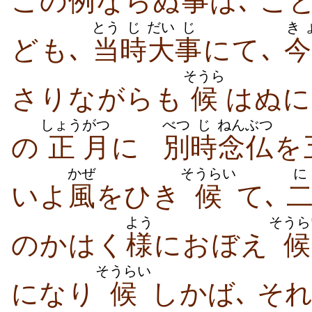
この
例
ならぬ
事
は､ こ
とう
じ
だい
じ
き
ども､
当
時
大
事
にて､
今
そうら
さりながらも
候
はぬに
しょう
がつ
べつ
じ
ねんぶつ
の
正
月
に
別
時
念仏
を
かぜ
そうらい
に
いよ
風
をひき
候
て､
よう
そうら
のかはく
様
におぼえ
候
そうらい
になり
候
しかば､ そ