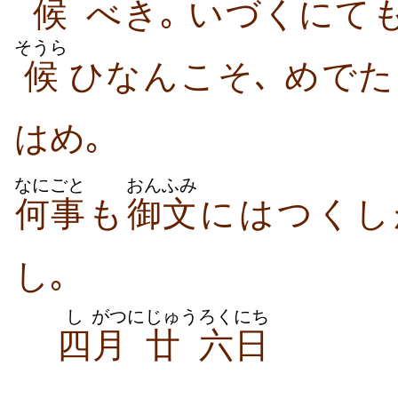
候
べき｡ いづくにて
そうら
候
ひなんこそ､ めで
はめ｡
なにごと
おんふみ
何事
も
御文
にはつくし
し｡
し
がつ
にじゅう
ろくにち
四
月
廿
六日