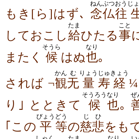
ねんぶつ
おう
じ
もき[ら]はず､
念仏
往
たま
こと
しておこし
給
ひたる
事
そうら
なり
またく
候
はぬ
也
｡
かん
む
りょう
じゅ
きょう
されば ¬
観
无
量
寿
経
¼
そうろう
なり
ぜ
り｣ とときて
候
也
｡
びょう
どう
じひ
｢この
平
等
の
慈悲
をもて
しゃく
たま
なり
い