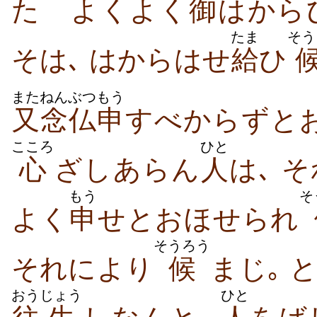
たゞよくよく
御
はから
たま
そう
そは､ はからはせ
給
ひ
また
ねんぶつ
もう
又
念仏
申
すべからずと
こころ
ひと
心
ざしあらん
人
は､ 
もう
そ
よく
申
せとおほせられ
そうろう
それにより
候
まじ｡ 
おう
じょう
ひと