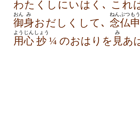
わたくしにいはく､ これ
おん
み
ねんぶつ
も
御
身
おだしくして､
念仏
ようじん
しょう
み
用心
抄
¼ のおはりを
見
あ