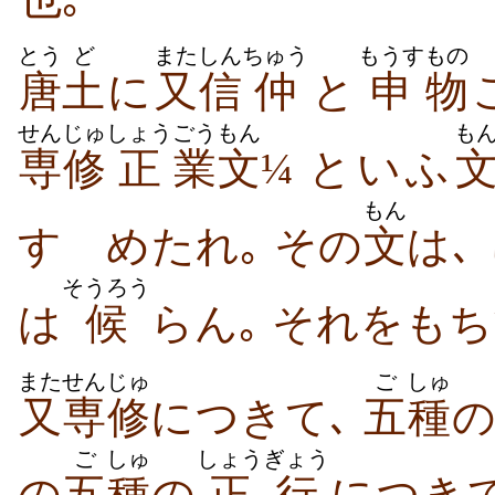
とう
ど
また
しん
ちゅう
もうす
もの
唐
土
に
又
信
仲
と
申
物
せんじゅ
しょう
ごう
もん
も
専修
正
業
文
¼ といふ
もん
すゝめたれ｡ その
文
は､
そうろう
は
候
らん｡ それをも
また
せんじゅ
ご
しゅ
又
専修
につきて､
五
種
ご
しゅ
しょうぎょう
の
五
種
の
正行
につき