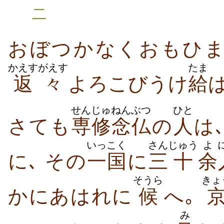
二
おぼつかなくおもひ
かえすがえす
たま
返々
よろこびうけ
給
せんじゅ
ねんぶつ
ひと
さても
専修
念仏
の
人
は
いっこく
さん
じゅう
よ
に､ その
一国
に
三
十
余
そうら
きょ
かにあはれに
候
へ｡
み