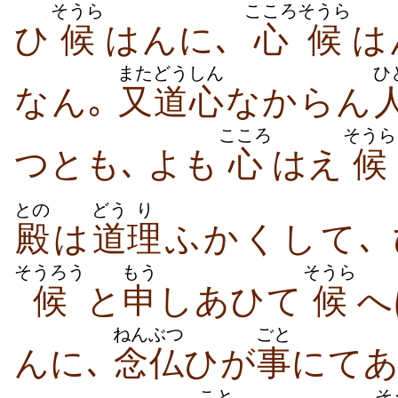
そうら
こころ
そうら
ひ
候
はんに､
心
候
は
また
どうしん
ひ
なん｡
又
道心
なからん
こころ
そうら
つとも､ よも
心
はえ
候
との
どう
り
殿
は
道
理
ふかくして､
そうろう
もう
そうら
候
と
申
しあひて
候
へ
ねんぶつ
ごと
んに､
念仏
ひが
事
にてあ
こと
そ