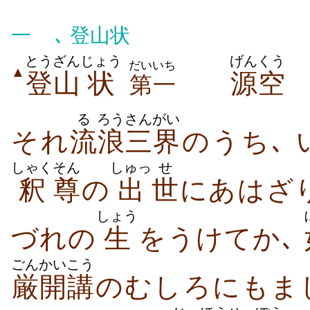
一
､ 登山状
とうざん
じょう
げんくう
だいいち
▲
登山
状
源空
第一
る
ろう
さんがい
それ
流
浪
三界
のうち､
しゃく
そん
しゅっ
せ
釈
尊
の
出
世
にあはざ
しょう
づれの
生
をうけてか､
ごん
かいこう
厳
開講
のむしろにもま