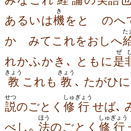
き
あるいは
機
をとゝのへ
た
かゞみてこれをおしへ
ぜ
れかふかき､ ともに
是
きょう
きょう
教
これも
教
､ たがひに
せつ
しゅ
ぎょう
説
のごとく
修
行
せば､
ほう
しゅ
ぎょう
べし｡
法
のごとく
修
行