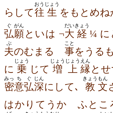
おう
じょう
らして
往
生
をもとめね
ぐ
がん
だい
きょう
弘
願
といは ¬
大
経
¼ 
ぶ
こと
夫
のむまるゝ
事
をうるも
じょう
じょう
じょう
えん
に
乗
じて
増
上
縁
とせ
みっ
ち
ぐ
じん
きょう
もん
密
意
弘
深
にして､
教
文
はかりてうかゞふとこ