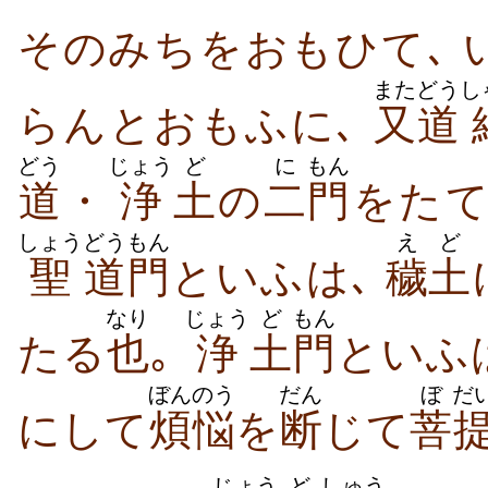
そのみちをおもひて､ 
また
どう
し
らんとおもふに､
又
道
どう
じょう
ど
に
もん
道
・
浄
土
の
二
門
をた
しょう
どう
もん
えど
聖
道
門
といふは､
穢土
なり
じょう
ど
もん
たる
也
｡
浄
土
門
といふ
ぼんのう
だん
ぼ
だ
にして
煩悩
を
断
じて
菩
じょう
ど
しゅう