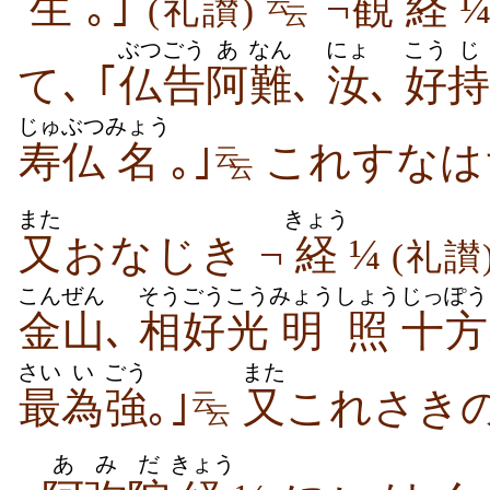
生
｡｣
¬
観
経
云
(礼讃)
云
ぶつごう
あ
なん
にょ
こう
じ
て､ ｢
仏告
阿
難
､
汝
､
好
持
じゅぶつ
みょう
寿仏
名
｡｣
これすなは
云
云
また
きょう
又
おなじき ¬
経
¼
(礼讃
こんぜん
そうごう
こう
みょう
しょう
じっぽう
金山
､
相好
光
明
照
十方
さい
い
ごう
また
最
為
強
｡｣
又
これさき
云
云
あ
みだ
きょう