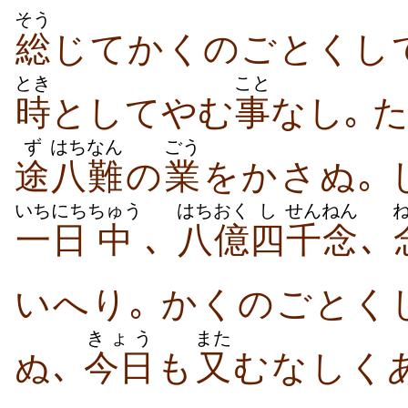
そう
総
じてかくのごとくし
とき
こと
時
としてやむ
事
なし｡ 
ず
はちなん
ごう
途
八難
の
業
をかさぬ｡ 
いちにち
ちゅう
はちおく
し
せん
ねん
一日
中
､
八億
四
千
念
､
いへり｡ かくのごとく
きょう
また
ぬ､
今日
も
又
むなしく