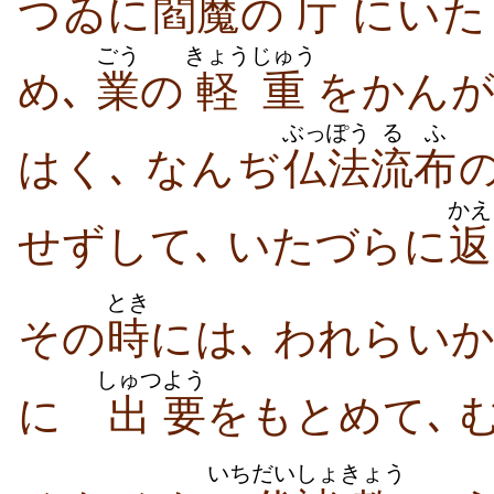
つゐに
閻
魔
の
庁
にいた
ごう
きょうじゅう
め､
業
の
軽重
をかんが
ぶっぽう
るふ
はく､ なんぢ
仏法
流布
かえ
せずして､ いたづらに
返
とき
その
時
には､ われらい
しゅつ
よう
に
出
要
をもとめて､ 
いちだい
しょ
きょう