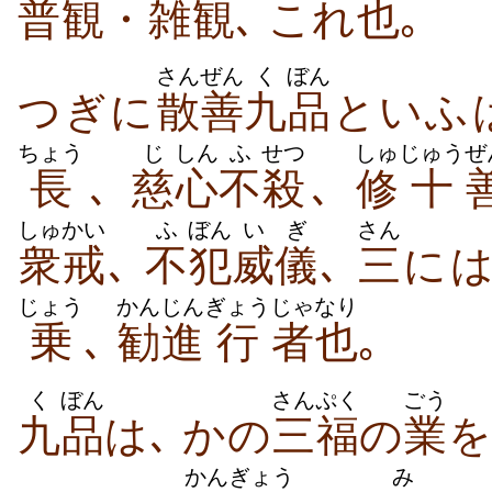
普
観
・
雑観
､ これ
也
｡
さんぜん
く
ぼん
つぎに
散善
九
品
といふ
ちょう
じ
しん
ふ
せつ
しゅ
じゅう
ぜ
長
､
慈
心
不
殺
､
修
十
しゅかい
ふ
ぼん
いぎ
さん
衆戒
､
不
犯
威儀
､
三
に
じょう
かんじん
ぎょう
じゃ
なり
乗
､
勧進
行
者
也
｡
く
ぼん
さんぷく
ごう
九
品
は､ かの
三福
の
業
を
かん
ぎょう
み