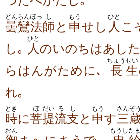
つたへがたし｡
どんらん
ほっ
し
もう
ひと
曇鸞
法
師
と
申
せし
人
こ
ひと
し｡
人
のいのちはあし
ちょう
せい
らはんがために､
長
生
れ｡
とき
ぼ
だい
るし
もう
さんぞ
時
に
菩
提
流支
と
申
す
三
おん
もうし
た