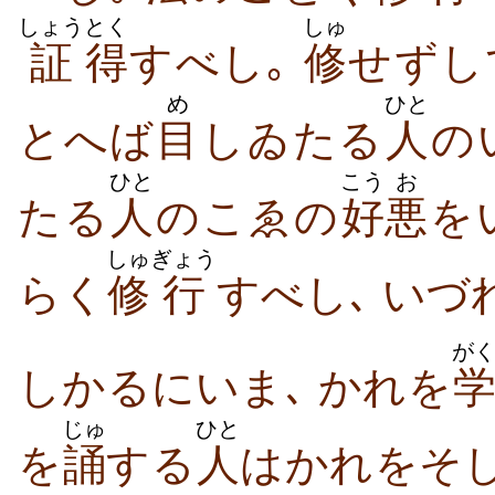
しょう
とく
しゅ
証
得
すべし｡
修
せずし
め
ひと
とへば
目
しゐたる
人
の
ひと
こう
お
たる
人
のこゑの
好
悪
を
しゅ
ぎょう
らく
修
行
すべし､ いづ
が
しかるにいま､ かれを
じゅ
ひと
を
誦
する
人
はかれをそ