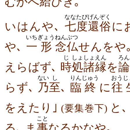
むかへ
給
ひき｡
ななたび
げんぞく
いはんや､
七度
還俗
に
いち
ぎょう
ねんぶつ
や､
一
形
念仏
せんをや｡
じ
しょ
しょえん
ろん
えらばず､
時
処
諸縁
を
論
ない
し
りん
じゅう
おう
じ
らず､
乃
至
､
臨
終
に
往
をえたり｣
と
(要集巻下)
こと
る､ ま
事
なるかなや｡