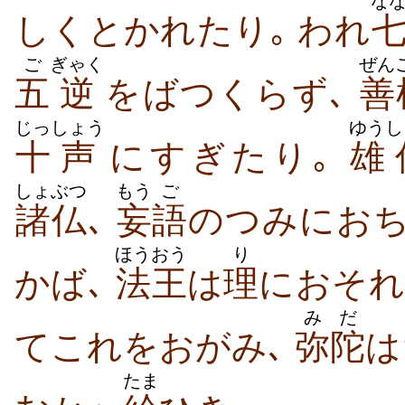
な
しくとかれたり｡ われ
ご
ぎゃく
ぜん
五
逆
をばつくらず､
善
じっ
しょう
ゆう
し
十
声
にすぎたり｡
雄
しょぶつ
もう
ご
諸仏
､
妄
語
のつみにお
ほうおう
り
かば､
法王
は
理
におそれ
みだ
てこれをおがみ､
弥陀
は
たま