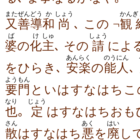
また
ぜんどう
か
しょう
かん
ぎ
又
善導
和
尚
､ この ¬
観
ば
け
しゅ
しょう
婆
の
化
主
､ その
請
によ
あんらく
のうにん
をひらき､
安楽
の
能人
､
ようもん
要門
といはすなはちこの
なり
じょう
也
｡
定
はすなはちおも
さん
あく
はい
散
はすなはち
悪
を
廃
し