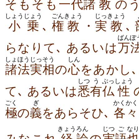
そもそも
一代
諸
教
の
しょうじょう
ごん
きょう
じっ
きょう
小乗
､
権
教
・
実
教
､
ばんぽ
らなりて､ あるいは
万
しょほう
じっそう
しん
諸法
実相
の
心
をあかし､
しつ
う
ぶっ
しょう
て､ あるいは
悉
有
仏
性
ごく
ぎ
かくかく
極
の
義
をあらそひ､
各々
きょう
ろん
じつ
ご
な
みなこれ
経
論
の
実
語