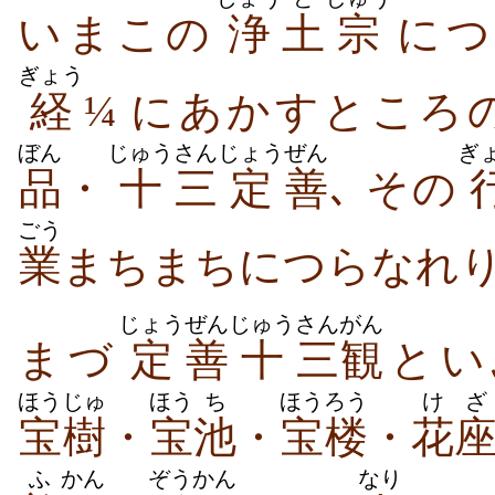
いまこの
浄
土
宗
につ
ぎょう
経
¼ にあかすところ
ぼん
じゅう
さん
じょう
ぜん
ぎ
品
・
十
三
定
善
､ その
ごう
業
まちまちにつらなれり
じょう
ぜん
じゅう
さんがん
まづ
定
善
十
三観
とい
ほうじゅ
ほう
ち
ほうろう
けざ
宝樹
・
宝
池
・
宝楼
・
花
ふ
かん
ぞうかん
なり