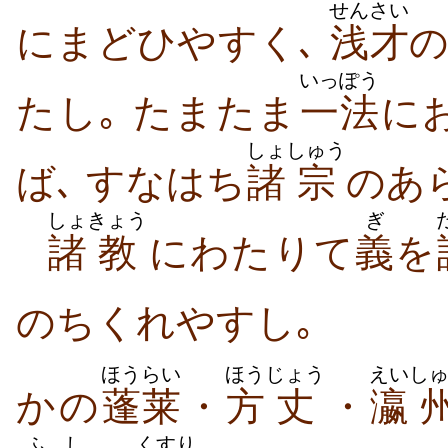
せんさい
にまどひやすく､
浅才
いっぽう
たし｡ たまたま
一法
に
しょ
しゅう
ば､ すなはち
諸
宗
のあ
しょ
きょう
ぎ
諸
教
にわたりて
義
を
のちくれやすし｡
ほうらい
ほう
じょう
えい
し
かの
蓬莱
・
方
丈
・
瀛
ふし
くすり