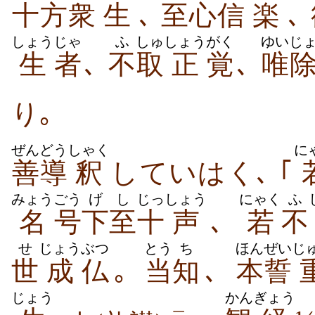
十方
衆
生
､
至
心
信
楽
､
しょう
じゃ
ふ
しゅ
しょう
がく
ゆい
じ
生
者
､
不
取
正
覚
､
唯
り｡
ぜんどう
しゃく
に
善導
釈
していはく､ ｢
みょう
ごう
げし
じっ
しょう
にゃく
ふ
名
号
下至
十
声
､
若
不
せ
じょう
ぶつ
とう
ち
ほんぜい
じ
世
成
仏
｡
当
知
､
本誓
じょう
かん
ぎょう