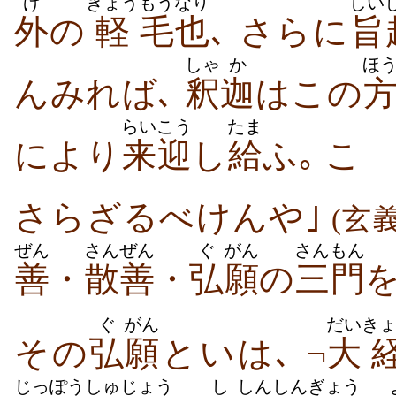
げ
きょう
もう
なり
しい
外
の
軽
毛
也
､ さらに
旨
しゃ
か
ほ
んみれば､
釈
迦
はこの
らいこう
たま
により
来迎
し
給
ふ｡ こ
さらざるべけんや｣
(玄
ぜん
さんぜん
ぐ
がん
さんもん
善
・
散善
・
弘
願
の
三門
ぐ
がん
だい
き
その
弘
願
といは､ ¬
大
じっぽう
しゅ
じょう
し
しん
しん
ぎょう