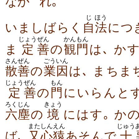
なか
れ｡
じ
ほう
いましばらく
自
法
につ
じょう
ぜん
かんもん
ま
定
善
の
観門
は､ か
さんぜん
ごういん
散善
の
業因
は､ まち
じょう
ぜん
もん
定
善
の
門
にいらんとす
ろくじん
きょう
六塵
の
境
にはす｡ か
また
しんえん
じゅう
ば､
又
心猿
あそんで
十