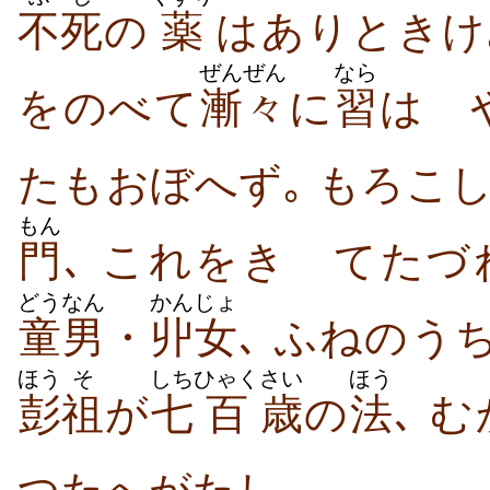
不死
の
薬
はありときけ
ぜんぜん
なら
をのべて
漸々
に
習
はゞ
たもおぼへず｡ もろこ
もん
門
どうなん
かんじょ
童男
・
丱女
､ ふねのう
ほう
そ
しち
ひゃく
さい
ほう
彭
祖
が
七
百
歳
の
法
､ 