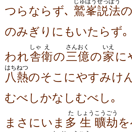
じゅほう
せっぽう
つらならず､
鷲峯
説法
のみぎりにもいたらず｡
しゃ
え
さんおく
いえ
われ
舎
衛
の
三億
の
家
に
はちねつ
八熱
のそこにやすみけん
むべしかなしむべし｡
た
しょう
こうごう
まさにいま
多
生
曠劫
を