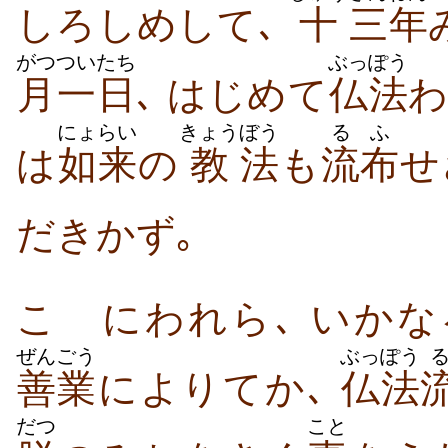
しろしめして､
十
三年
がつ
ついたち
ぶっぽう
月
一日
､ はじめて
仏法
にょらい
きょう
ぼう
るふ
は
如来
の
教
法
も
流布
せ
だきかず｡
こゝにわれら､ いかな
ぜんごう
ぶっぽう
善業
によりてか､
仏法
だつ
こと