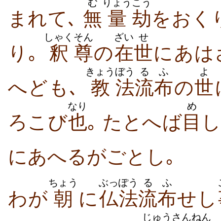
む
りょう
こう
まれて､
無
量
劫
をおく
しゃく
そん
ざい
せ
り｡
釈
尊
の
在
世
にあは
きょう
ぼう
るふ
よ
へども､
教
法
流布
の
世
なり
め
ろこび
也
｡ たとへば
目
し
にあへるがごとし｡
ちょう
ぶっぽう
るふ
わが
朝
に
仏法
流布
せし
じゅう
さんねん