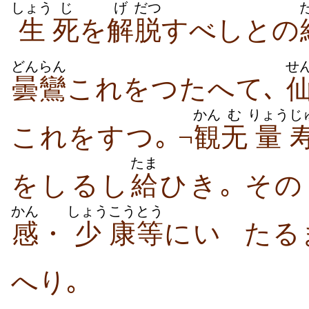
しょう
じ
げ
だつ
生
死
を
解
脱
すべしとの
どんらん
せ
曇鸞
これをつたへて､
かん
む
りょう
じ
これをすつ｡ ¬
観
无
量
たま
をしるし
給
ひき｡ そ
かん
しょう
こう
とう
感
・
少
康
等
にい
たる
へり｡