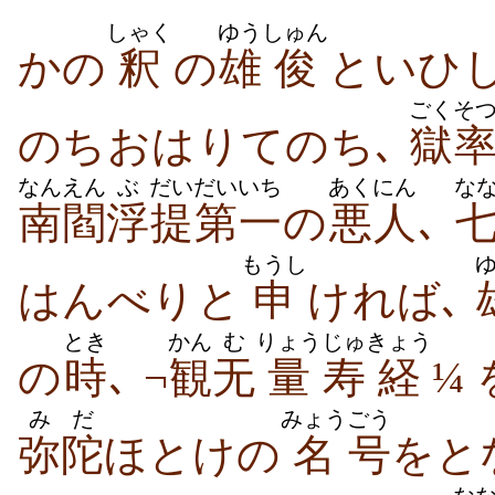
しゃく
ゆう
しゅん
かの
釈
の
雄
俊
といひ
ごくそ
のちおはりてのち､
獄
なん
えん
ぶ
だい
だいいち
あくにん
な
南
閻
浮
提
第一
の
悪人
､
もうし
はんべりと
申
ければ､
とき
かん
む
りょう
じゅ
きょう
の
時
､ ¬
観
无
量
寿
経
¼ 
みだ
みょう
ごう
弥陀
ほとけの
名
号
をと