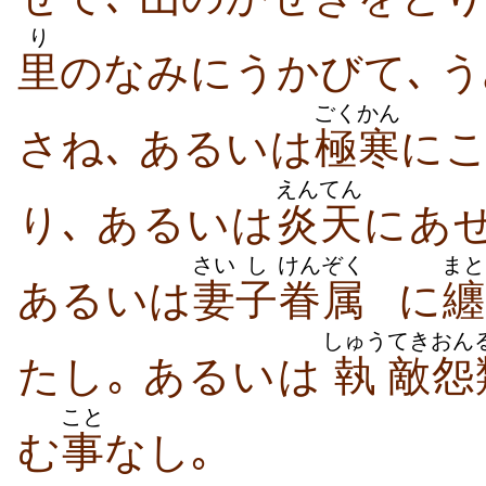
り
里
のなみにうかびて､ 
ごくかん
さね､ あるいは
極寒
にこ
えんてん
り､ あるいは
炎天
にあ
さい
し
けんぞく
まと
あるいは
妻
子
眷属
に
纏
しゅう
てき
おん
たし｡ あるいは
執
敵
怨
こと
む
事
なし｡