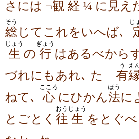
さには ¬
観
経
¼ に
見
え
そう
じ
総
じてこれをいへば､
じょう
ぎょう
生
の
行
はあるべからず
う
え
づれにもあれ､ たゞ
有
こころ
ほう
ねて､
心
にひかん
法
に
おう
じょう
とごとく
往
生
をとぐべ