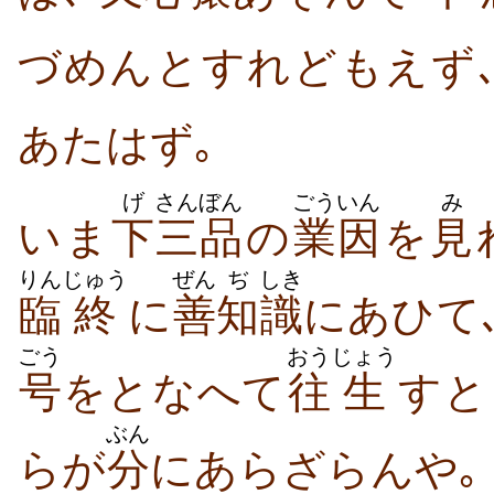
づめんとすれどもえず
あたはず｡
げ
さんぼん
ごういん
み
いま
下
三品
の
業因
を
見
りん
じゅう
ぜん
ぢ
しき
臨
終
に
善
知
識
にあひて
ごう
おう
じょう
号
をとなへて
往
生
すと
ぶん
らが
分
にあらざらんや｡