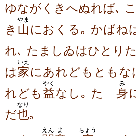
ゆながくきへぬれば､ 
やま
き
山
におくる｡ かば
れ､ たましゐはひとり
いえ
は
家
にあれどもともな
やく
み
れども
益
なし｡ たゞ
身
なり
だ
也
｡
えん
ま
ちょう