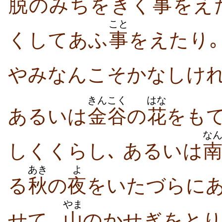
脱
のみちをきく
事
をえ
こと
くしてあふ
事
をえたり｡
やみなんこそかなしけれ
きんこく
はな
あるいは
金谷
の
花
をも
な
しくくらし､ あるいは
あき
よ
る
秋
の
夜
をいたづらにあ
やま
せて､
山
のかせぎをとり