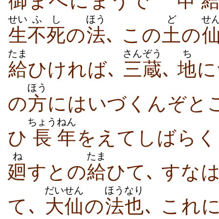
御
まへにまうでゝ
申
せい
ふし
ほう
ど
せ
生
不死
の
法
､ この
土
の
たま
さんぞう
ち
給
ひければ､
三蔵
､
地
に
ほう
の
方
にはいづくんぞと
ちょう
ねん
ひ
長
年
をえてしばらく
ね
たま
廻
すとの
給
ひて､ すなは
だいせん
ほう
なり
て､
大仙
の
法
也
､ これ