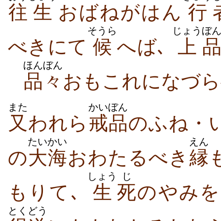
往
生
おばねがはん
行
そうら
じょう
ぼ
べきにて
候
へば､
上
ほんぼん
品々
おもこれになづら
また
かいぼん
又
われら
戒品
のふね・
たいかい
えん
の
大海
おわたるべき
縁
しょう
じ
もりて､
生
死
のやみを
とくどう