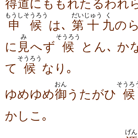
得道
にももれたるわれ
もうし
そうろう
だい
じゅう
く
申
候
は､
第
十
九
の
み
そうろう
に
見
へず
候
とん､ 
そうろう
て
候
なり｡
おん
そうろ
ゆめゆめ
御
うたがひ
候
かしこ｡
げん