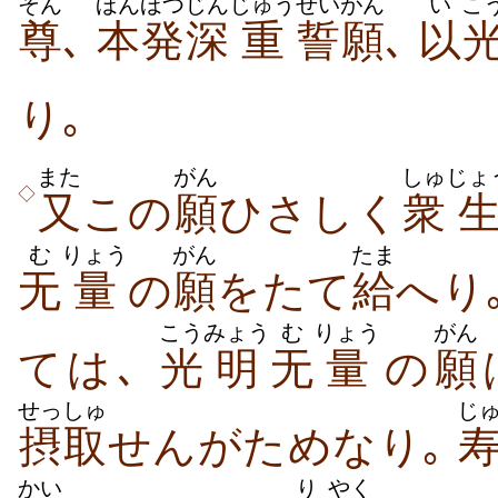
そん
ほんほつ
じん
じゅう
せいがん
い
こ
尊
､
本発
深
重
誓願
､
以
り｡
また
がん
しゅ
じょ
◇
又
この
願
ひさしく
衆
む
りょう
がん
たま
无
量
の
願
をたて
給
へり
こう
みょう
む
りょう
がん
ては､
光
明
无
量
の
願
せっしゅ
じ
摂取
せんがためなり｡
かい
り
やく