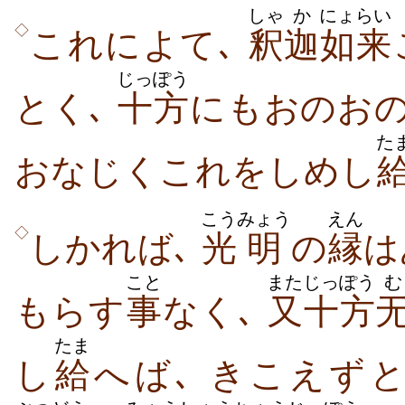
しゃ
か
にょらい
◇
これによて､
釈
迦
如来
じっぽう
とく､
十方
にもおのお
た
おなじくこれをしめし
こう
みょう
えん
◇
しかれば､
光
明
の
縁
は
こと
また
じっぽう
む
もらす
事
なく､
又
十方
たま
し
給
へば､ きこえずと