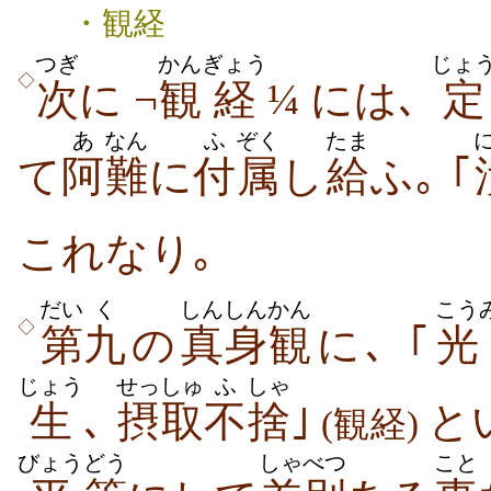
・観経
つぎ
かん
ぎょう
じょ
◇
次
に ¬
観
経
¼ には､
定
あ
なん
ふ
ぞく
たま
て
阿
難
に
付
属
し
給
ふ｡ ｢
これなり｡
だい
く
しんしん
かん
こう
◇
第
九
の
真身
観
に､ ｢
光
じょう
せっしゅ
ふ
しゃ
生
､
摂取
不
捨
｣
と
(観経)
びょう
どう
しゃべつ
こと