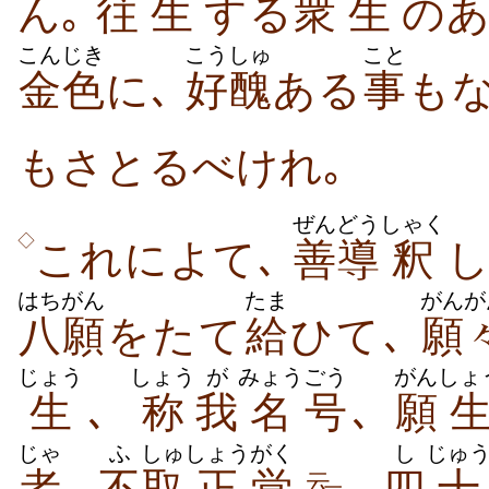
ん｡
往
生
する
衆
生
のあ
こんじき
こうしゅ
こと
金色
に､
好醜
ある
事
も
もさとるべけれ｡
ぜんどう
しゃく
◇
これによて､
善導
釈
はちがん
たま
がんが
八願
をたて
給
ひて､
願
じょう
しょう
が
みょう
ごう
がん
しょ
生
､
称
我
名
号
､
願
じゃ
ふ
しゅ
しょう
がく
し
じゅ
者
､
不
取
正
覚
｡
四
十
云