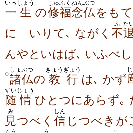
いっ
しょう
しゅふく
ねんぶつ
一
生
の
修福
念仏
をもて
ふ
た
にゝいりて､ ながく
不
んやといはば､ いふべし
しょぶつ
きょうぎょう
じ
◇
諸仏
の
教行
は､ かず
ずい
じょう
随
情
ひとつにあらず｡
み
しん
見
つべく
信
じつべきが
くう
う
じ