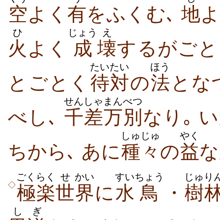
空
よく
有
をふくむ､
地
ひ
じょう
え
火
よく
成
壊
するがごと
たいたい
ほう
とごとく
待対
の
法
とな
せんしゃ
まんべつ
べし､
千差
万別
なり｡ 
しゅじゅ
やく
ちから､ あに
種々
の
益
な
ごくらく
せ
かい
すい
ちょう
じゅり
◇
極楽
世
界
に
水
鳥
・
樹
しぎ