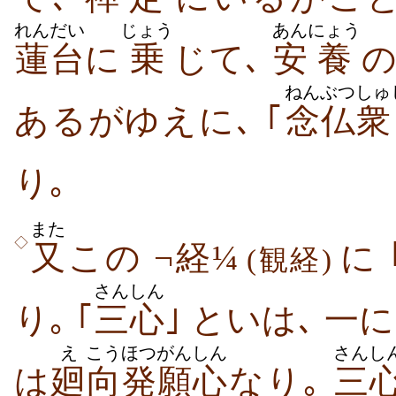
れんだい
じょう
あん
にょう
蓮台
に
乗
じて､
安
養
ねんぶつ
しゅ
あるがゆえに､ ｢
念仏
衆
り｡
また
◇
又
この ¬経¼
に 
(観経)
さんしん
り｡ ｢
三心
｣ といは､ 一
え
こう
ほつがん
しん
さんし
は
廻
向
発願
心
なり｡
三