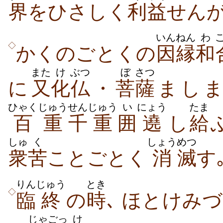
界
をひさしく
利
益
せんが
いんねん
わ
◇
かくのごとくの
因縁
和
また
け
ぶつ
ぼ
さつ
に
又
化
仏
・
菩
薩
ましま
ひゃくじゅう
せん
じゅう
い
にょう
たま
百重
千
重
囲
遶
し
給
しゅ
く
しょう
めつ
衆
苦
ことごとく
消
滅
す
りん
じゅう
とき
◇
臨
終
の
時
､ ほとけみ
じゃ
ごっ
け