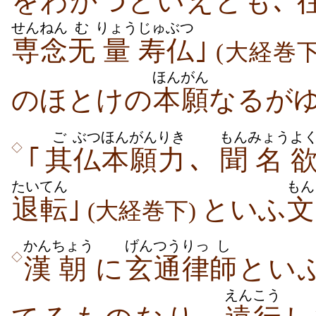
をわかつといえども､
せんねん
む
りょう
じゅぶつ
専念
无
量
寿仏
｣
(大経巻下
ほんがん
のほとけの
本願
なるがゆ
ご
ぶつ
ほんがん
りき
もん
みょう
よ
◇
｢
其
仏
本願
力
､
聞
名
たいてん
もん
退転
｣
といふ
文
(大経巻下)
かん
ちょう
げんつう
りっ
し
◇
漢
朝
に
玄通
律
師
といふ
えん
こう