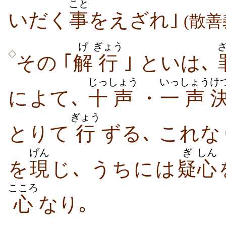
こと
いだく
事
をえざれ｣
(散善
げ
ぎょう
◇
その ｢
解
行
｣ といは､
じっ
しょう
いっ
しょう
け
によて､
十
声
・
一
声
ぎょう
とりて
行
ずる､ これな
げん
ぎ
しん
を
現
じ､ うちには
疑
心
こころ
心
なり｡