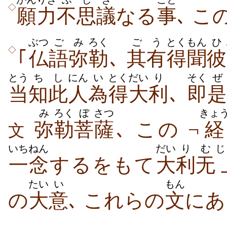
◇
願力
不
思議
なる
事
､ こ
ぶつ
ご
み
ろく
ごう
とくもん
ひ
◇
｢
仏
語
弥
勒
､
其有
得聞
彼
とう
ち
し
にん
い
とく
だい
り
そく
ぜ
当
知
此
人
為
得
大
利
､
即
是
み
ろく
ぼ
さつ
きょ
弥
勒
菩
薩
､ この ¬
経
文
いちねん
だい
り
む
じ
一念
するをもて
大
利
无
たい
い
もん
の
大
意
､ これらの
文
にあ