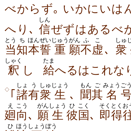
べからず｡ いかにいは
しん
へり､
信
ぜずはあるべか
とう
ち
ほんぜい
じゅう
がん
ふこ
しゅ
当
知
本誓
重
願
不虚
､
衆
しゃく
たま
釈
し
給
へるはこれな
しょ
う
しゅ
じょう
もん
ご
みょう
ご
◇
｢
諸
有
衆
生
､
聞
其
名
え
こう
がん
しょう
ひ
こく
そくとく
お
廻
向
､
願
生
彼
国
､
即得
ひ
ほう
しょう
ぼう