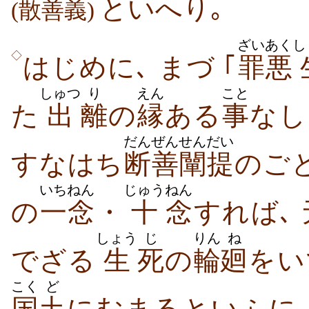
といへり｡
(散善義)
ざいあく
し
◇
はじめに､ まづ ｢
罪悪
しゅつ
り
えん
こと
た
出
離
の
縁
ある
事
なし
だんぜん
せんだい
すなはち
断善
闡提
のご
いちねん
じゅう
ねん
の
一念
・
十
念
すれば､
しょう
じ
りん
ね
でざる
生
死
の
輪
廻
をい
こく
ど
国
土
にむまるといふに