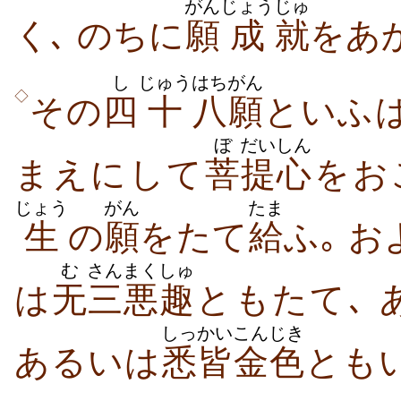
がん
じょう
じゅ
く､ のちに
願
成
就
をあ
し
じゅう
はちがん
◇
その
四
十
八願
といふ
ぼ
だい
しん
まえにして
菩
提
心
をお
じょう
がん
たま
生
の
願
をたて
給
ふ｡ 
む
さん
まくしゅ
は
无
三
悪趣
ともたて､ 
しっかい
こんじき
あるいは
悉皆
金色
ともい