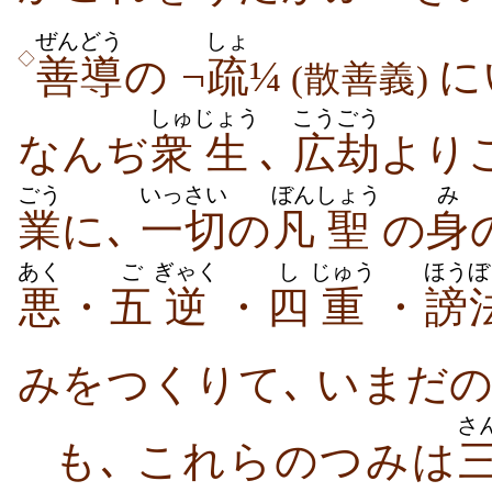
ぜんどう
しょ
◇
善導
の ¬
疏
¼
に
(散善義)
しゅ
じょう
こうごう
なんぢ
衆
生
､
広劫
より
ごう
いっさい
ぼん
しょう
み
業
に､
一切
の
凡
聖
の
身
あく
ご
ぎゃく
し
じゅう
ほうぼ
悪
・
五
逆
・
四
重
・
謗
みをつくりて､ いまだ
さ
も､ これらのつみは