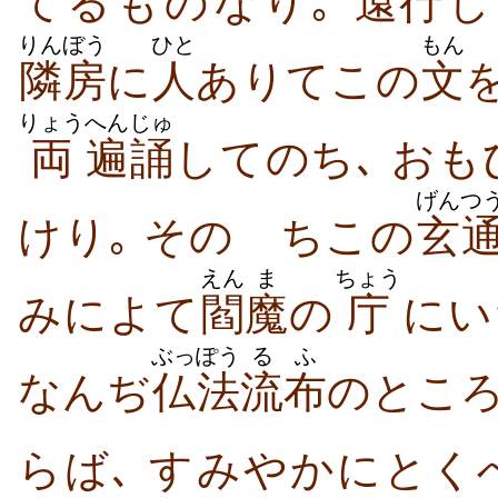
てるものなり｡
遠
行
し
りんぼう
ひと
もん
隣房
に
人
ありてこの
文
りょう
へん
じゅ
両
遍
誦
してのち､ お
げんつ
けり｡ そのゝちこの
玄
えん
ま
ちょう
みによて
閻
魔
の
庁
にい
ぶっぽう
るふ
なんぢ
仏法
流布
のとこ
らば､ すみやかにとく