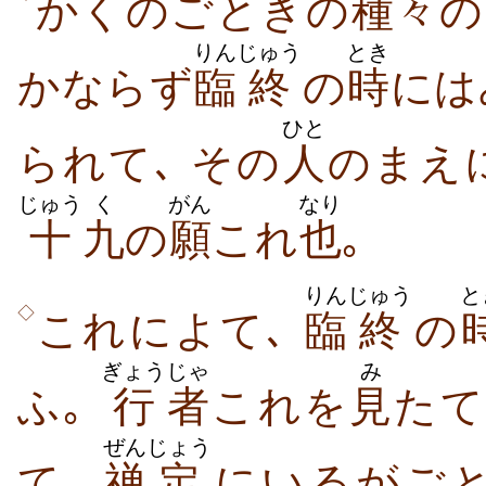
かくのごときの
種々
の
りん
じゅう
とき
かならず
臨
終
の
時
には
ひと
られて､ その
人
のまえ
じゅう
く
がん
なり
十
九
の
願
これ
也
｡
りん
じゅう
と
◇
これによて､
臨
終
の
ぎょう
じゃ
み
ふ｡
行
者
これを
見
たて
ぜん
じょう
て､
禅
定
にいるがごと