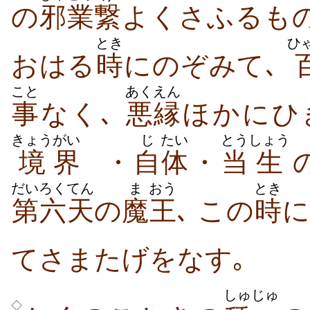
の
邪
業
繋
よくさふるもの
とき
ひ
おはる
時
にのぞみて､
こと
あくえん
事
なく､
悪縁
ほかにひ
きょう
がい
じ
たい
とう
しょう
境
界
・
自
体
・
当
生
だいろく
てん
ま
おう
とき
第六
天
の
魔
王
､ この
時
に
てさまたげをなす｡
しゅじゅ
◇