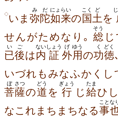
みだ
にょらい
こく
ど
◇
いま
弥陀
如来
の
国
土
を
そう
せんがためなり｡
総
じ
いご
ない
しょう
げ
ゆう
く
どく
已後
は
内
証
外
用
の
功
徳
いづれもみなふかくし
ぼ
さつ
どう
ぎょう
たま
菩
薩
の
道
を
行
じ
給
ひ
こと
な
なこれまちまちなる
事