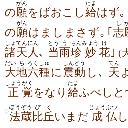
がん
たま
の
願
をばおこし
給
はず
がん
し
の
願
はましまさず｡
｢
志
しょ
てんにん
とう
う
ちん
みょう
け
諸
天人
､
当
雨
珍
妙
花
｣
(
だい
ち
ろくしゅ
しんどう
てん
大
地
六種
に
震動
し､
天
しょう
がく
たま
正
覚
をなり
給
ふべしと
ほうぞう
びく
じょう
ぶつ
◇
法蔵
比丘
いまだ
成
仏