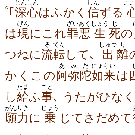
じんしん
しん
こ
○
｢
深心
はふかく
信
ずる
げん
ざいあく
しょう
じ
は
現
にこれ
罪悪
生
死
の
る
てん
しゅつ
り
つねに
流
転
して､
出
離
あ
みだ
にょらい
かくこの
阿
弥陀
如来
は
たま
こと
し
給
ふ
事
､ うたがひな
がんりき
じょう
願力
に
乗
じてさだめて