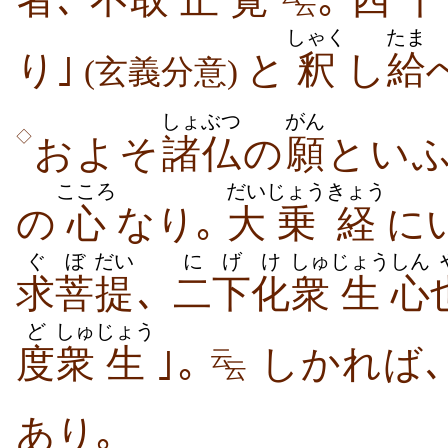
云
しゃく
たま
り｣
と
釈
し
給
(玄義分意)
しょぶつ
がん
◇
およそ
諸仏
の
願
とい
こころ
だい
じょう
きょう
の
心
なり｡
大
乗
経
にい
ぐ
ぼ
だい
に
げけ
しゅ
じょう
しん
求
菩
提
､
二
下化
衆
生
心
ど
しゅ
じょう
度
衆
生
｣｡
しかれば､
云
云
あり｡