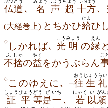
ぶつどう
みょうしょう
ちょう
じっぽう
仏道
､
名声
超
十方
､
たま
とちかひ
給
ひし
(大経巻上)
こう
みょう
えん
◇
しかれば､
光
明
の
縁
ふ
しゃ
やく
こ
不
捨
の
益
をかうぶらん
おう
じょう
らい
◇
このゆえに､ ¬
往
生
礼
しょう
びょう
どう
ぜ
いち
にゃく
い
がん
証
平
等
是
一
､
若
以
願