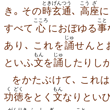
とき
げんつう
こう
ざ
き｡
その
時
玄通
､
高
座
に
こころ
こと
すべて
心
におぼゆる
事
じゅ
あり､ これを
誦
せんと
もん
じゅ
といふ
文
を
誦
したりし
をかたぶけて､ これ
く
どく
もん
功
徳
をとく
文
なりといひ
がんりき
ふ
しぎ
こと