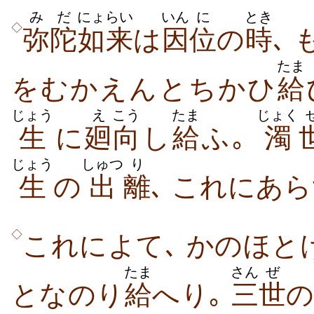
みだ
にょらい
いん
に
とき
◇
弥陀
如来
は
因
位
の
時
､
たま
をむかえんとちかひ
給
じょう
え
こう
たま
じょく
生
に
廻
向
し
給
ふ｡
濁
じょう
しゅつ
り
生
の
出
離
､ これにあ
◇
これによて､ かのほとけ
たま
さん
ぜ
となのり
給
へり｡
三
世
の