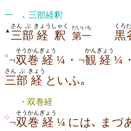
一
､ 三部経釈
さん
ぶ
きょう
しゃく
くろ
だいいち
▲
三
部
経
釈
黒
第一
そうかん
ぎょう
かん
ぎょう
○
¬
双巻
経
¼・¬
観
経
¼
さん
ぶ
きょう
三
部
経
といふ｡
・双巻経
そうかん
ぎょう
◇
¬
双巻
経
¼ には､ ま