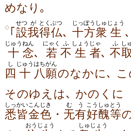
めなり｡
せつ
が
とくぶつ
じっぽう
しゅ
じょう
◇
｢
設
我
得仏
､
十方
衆
生
じゅう
ねん
にゃく
ふ
しょう
じゃ
ふ
し
十
念
､
若
不
生
者
､
不
し
じゅう
はちがん
四
十
八願
のなかに､ こ
そのゆえは､ かのくに
しっかい
こんじき
むう
こうしゅ
とう
悉皆
金色
・
无有
好醜
等
おう
じょう
しゅ
じょう