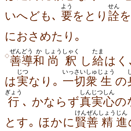
よう
せん
いへども､
要
をとり
詮
におさめたり｡
ぜんどう
か
しょう
しゃく
たま
◇
善導
和
尚
釈
し
給
はく､
じつ
いっさい
しゅ
じょう
は
実
なり｡
一切
衆
生
の
ぎょう
しんじつ
しん
行
､ かならず
真実
心
の
けんぜん
しょう
じん
とす｡ ほかに
賢善
精
進