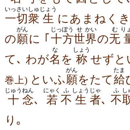
いっさい
しゅ
じょう
一切
衆
生
にあまねくき
がん
じっぽう
せ
かい
む
り
の
願
に ｢
十方
世
界
の
无
な
しょう
て､ わが
名
を
称
せずと
がん
たま
といふ
願
をたて
給
巻上)
じゅう
ねん
にゃく
ふ
しょう
じゃ
ふ
し
十
念
､
若
不
生
者
､
不
り｡