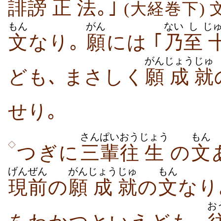
誹
謗
正
法
｡｣
(大経巻下)
もん
がん
ない
し
じ
文
なり｡
願
には ｢
乃
至
がん
じょう
じゅ
ども､ まさしく
願
成
就
せり｡
さんぱい
おう
じょう
もん
◇
つぎに
三輩
往
生
の
文
げんぜん
がん
じょう
じゅ
もん
現前
の
願
成
就
の
文
なり
お