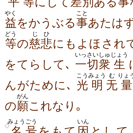
平
等
にして
差別
ある
事
やく
こと
益
をかうぶる
事
あたはず
どう
じひ
等
の
慈悲
にもよほされ
いっさい
しゅ
じょう
をてらして､
一切
衆
生
こう
みょう
む
りょ
んがために､
光
明
无
量
がん
の
願
これなり｡
みょう
ごう
いん
◇
名
号
をもて
因
として