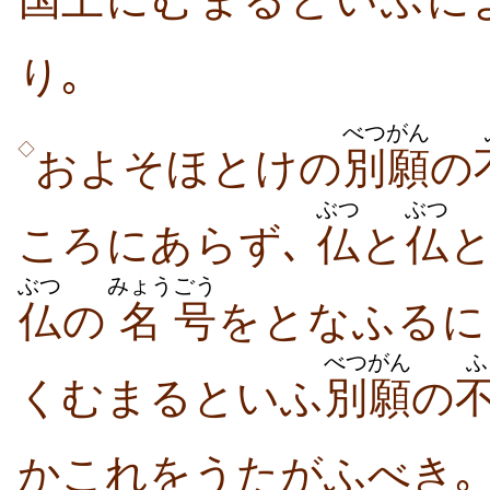
り｡
べつがん
◇
およそほとけの
別願
の
ぶつ
ぶつ
ころにあらず､
仏
と
仏
ぶつ
みょう
ごう
仏
の
名
号
をとなふるに
べつがん
ふ
くむまるといふ
別願
の
かこれをうたがふべき｡