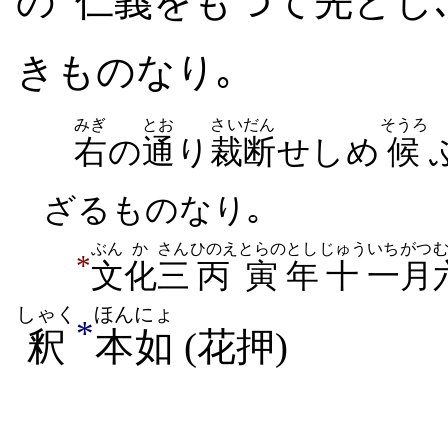
の
仁
義
をもつて
先
と​し
き​ものなり｡
みぎ
とお
さいだん
そうろ
右
の
通
り
裁断
せ​しめ
候
ざる​ものなり｡
ぶん
か
さん
ひのえ
とらの
とし
じゅう
いちがつ
*
文
化
三
丙
寅
年
十
一月
しゃく
ほんにょ
*
釈
本如
(花押)