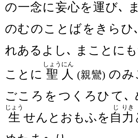
の
一念
に
妄心
を
運
び､ 
のむ​の​ことば​を​きらひ
れ​ある​よし､ まことに
しょう
にん
ことに
聖
人
の​み
(親鸞)
ごころ​を​つくろひ​て､
じょう
じ
りき
生
せん​と​おもふ​を
自
力