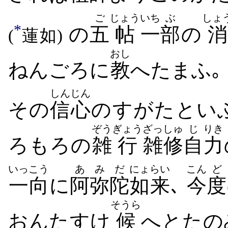
ご
じょう
いち
ぶ
しょ
*
の
五
帖
一
部
の
消
(
蓮如)
おし
ねんごろに
教
へ​たまふ｡
しんじん
その
信心
の​すがた​とい
ぞう
ぎょう
ざっしゅ
じ
りき
ろもろ​の
雑
行
雑修
自
力
いっこう
あ
みだ
にょらい
こん
ど
一向
に
阿
弥陀
如来
､
今
度
そうら
おんたすけ
候
へ​と​た