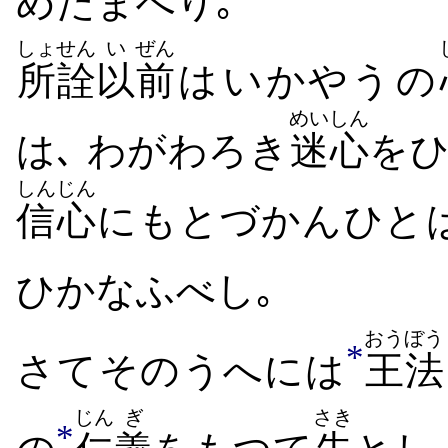
め​たまへ​り｡
しょせん
い
ぜん
所詮
以
前
は​いかやう​の
めいしん
は､ わが​わろき
迷心
を​
しんじん
信心
に​もとづか​ん​ひと​
ひ​かなふ​べし｡
おうぼう
*
さて​その​うへには
王法
じん
ぎ
さき
*