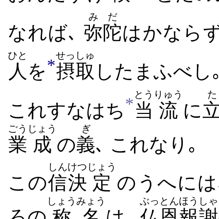
みだ
なれば､
弥陀
は​かなら
ひと
せっしゅ
*
人
を
摂取
し​たまふ​べし
とう
りゅう
た
*
これ​すなはち
当
流
に
ごう
じょう
ぎ
業
成
の
義
､ これ​なり｡
しん
けつ
じょう
この
信
決
定
の​うへには
しょうみょう
ぶっとん
ほうしゃ
ろの
称名
は､
仏恩
報謝