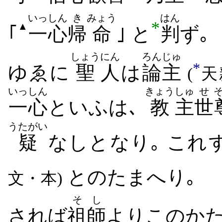
いっしん
き
みょう
はん
*
▲
｢
一心
帰
命
｣ と
判
ず｡
しょう
にん
ろんじゅ
*
ゆゑに
聖
人
は
論主
(
天
いっしん
きょう
しゅ
せ
一心
といふは､
教
主
世
うたがい
疑
なし
と​なり｡ これ
と​のたまへ​り｡
文・本)
そし
されば
祖師
より​このか