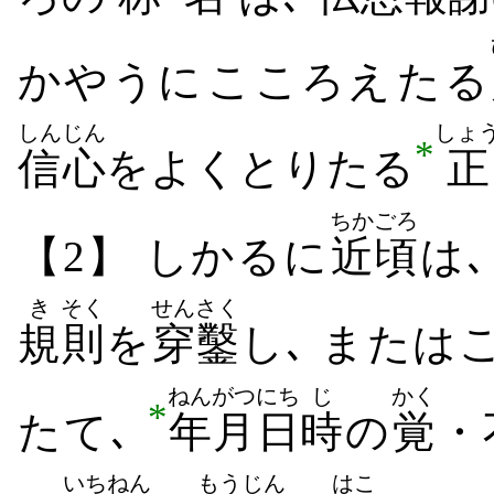
かやうに​こころえ​たる
しんじん
しょ
*
信心
を​よく​とり​たる
正
ちかごろ
【2】 しかるに
近頃
は
き
そく
せんさく
規
則
を
穿鑿
し､ または​
ねんがつ
にち
じ
かく
*
たて､
年月
日
時
の
覚
・
いちねん
もうじん
はこ