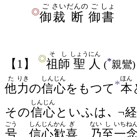
ご
さい
だんの
ご
しょ
◎
御
裁
断
御
書
そし
しょう
にん
◎
*
【1】
祖師
聖
人
(
親鸞)
た
りき
しんじん
ほん
*
他
力
の
信心
をもつて
本
しんじん
その
信心
といふは､ ¬
ごう
しんじん
かん
ぎ
ない
し
いちね
号
信心
歓
喜
乃
至
一