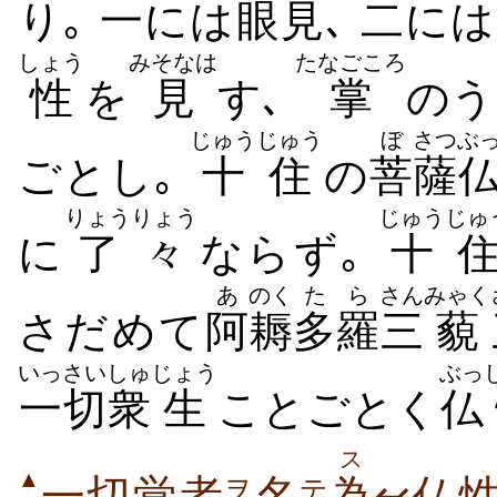
り｡
一
には
眼見
､
二
には
しょう
みそなは
たなごころ
性
を
見
す､
掌
のう
じゅうじゅう
ぼ
さつ
ぶ
ごとし｡
十住
の
菩
薩
りょうりょう
じゅうじゅ
に
了々
ならず｡
十
あ
のく
たら
さん
みゃく
さだめて
阿
耨
多羅
三
藐
いっさい
しゅ
じょう
ぶっ
一切
衆
生
ことごとく
仏
ス
▲
ヲ
テ