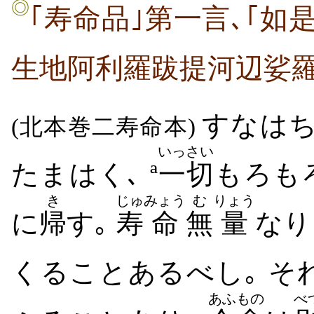
◎
｢寿命品｣第一言､｢如
生地阿利羅跋提河辺娑羅
すなは
(北本巻二寿命本)
いっさい
たまはく､ ª
一切
もろも
き
じゅ
みょう
む
りょう
に
帰
す｡
寿
命
無
量
なり
くることあるべし｡ そ
あふもの
べ