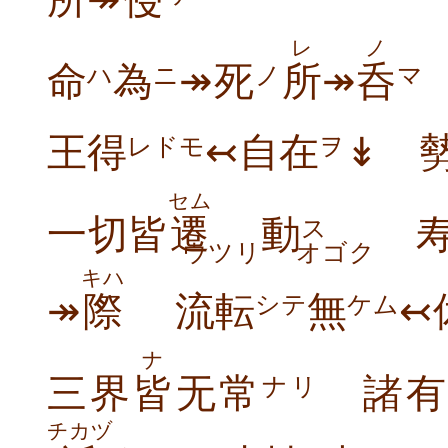
所
↠
侵
レ
ノ
命
為
↠死
所
↠
呑
ハ
ニ
ノ
マ
王得
↢自在
↡ 
レドモ
ヲ
セム
一切皆
遷
動
寿
ス
ウツリ
オゴク
キハ
↠
際
流転
無
↢
シテ
ケム
ナ
三界
皆
无常
諸有
ナリ
チカヅ