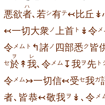
ハ
悪欲
者
､若
有
↢比丘↡
シ
テ
↢一切大衆
上首
↡令
ノ
ト
メ
令
↰諸
四部悉
皆
メムト
ノ
ク
ヲ
レ
於
↟
我
､令
↧我
先
セ
メム
ヲ
ト
令
↣一切信↢受
我
メム
セ
ガ
者､皆恭↢敬我
↡､令
ヲ
メ