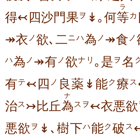
ラ
得↢四沙門果
↡｡何
等
ヲ
カ
↠衣
欲､二
為
↠食
ノ
ニハ
ノ
ノ
為
↠有
欲
｡是
名
ノ
ノ
ナリ
ヲ
ハ
有
↢四
良薬↡能
療
テ
ノ
ク
ス
ナ
治
↣比丘
為
↢衣悪欲
ス
スヲ
悪欲
↡､樹下
能
破
ヲ
ハ
ク
ス