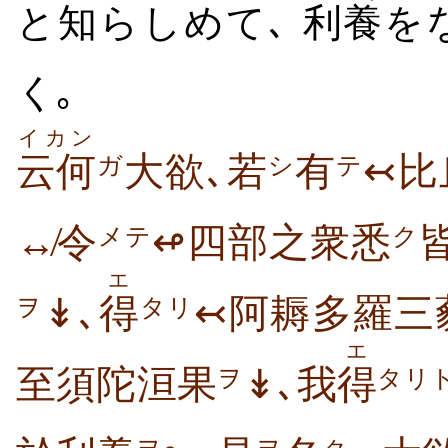
と
知
らしめて､
利
養
を
く｡
イカン
云何
大欲､若
有
↢比
ガ
シ
テ
↮令
↫四部之衆悉
メテ
ク
エ
↡､
得
↢阿耨多羅三
ヲ
タリ
エ
至須陀洹果
↡､我
得
ヲ
タリ