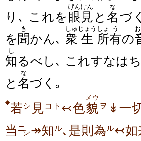
げんけん
な
り､ これを
眼見
と
名
づく
き
しゅ
じょう
しょ
う
お
を
聞
かん､
衆
生
所
有
の
し
知
るべし､ これすなは
な
と
名
づく｡
メウ
◆
若
見
↢色
貌
↡一
シ
コト
ヲ
当
↠知
､是則為
↢如
ニ
ル
ル
シ