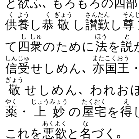
と
欲
ふ､ もろもろの
四部
く
よう
く
ぎょう
さんだん
そん
供
養
し
恭
敬
し
讃歎
し
尊
し
しゅ
ほう
と
て
四
衆
のために
法
を
説
しんじゅ
また
こくおう
信受
せしめん､
亦
国王
ぎょう
敬
せしめん､ われお
やく
じょうみょう
たくおく
え
薬
・
上妙
の
屋宅
を
得
あくよく
な
これを
悪欲
と
名
づく｡