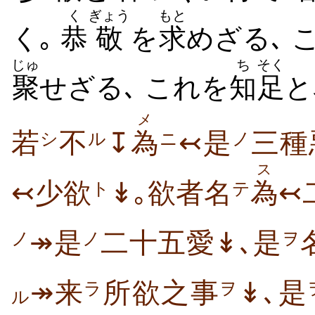
く
ぎょう
もと
く｡
恭
敬
を
求
めざる､ 
じゅ
ち
そく
聚
せざる､ これを
知
足
と
メ
若
不
↧
為
↢是
三種
シ
ル
ニ
ノ
ス
↢少欲
↡｡欲者名
為
↢
ト
テ
↠是
二十五愛↡､是
ノ
ヲ
ノ
↠来
所欲之事
↡､是
ラ
ヲ
ル