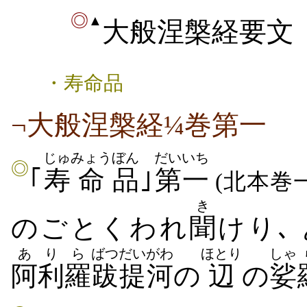
◎
▲
大般涅槃経要文
・寿命品
¬大般涅槃経¼巻第一
じゅ
みょう
ぼん
だいいち
◎
｢
寿
命
品
｣
第一
(北本巻
き
のごとくわれ
聞
けり､
あり
ら
ばつだい
がわ
ほとり
しゃ
阿利
羅
跋提
河
の
辺
の
娑