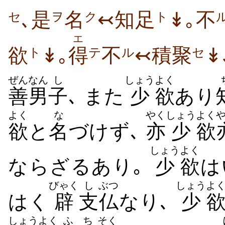
､是
名
↢知足
↡｡不
セ
ヲ
ク
ト
エ
欲
↡｡
得
不
↢積聚
↡
ト
テ
ル
セ
ぜんなん
し
しょう
よく
善男
子
､ また
少
欲
あり
よく
な
やく
しょう
よく
欲
と
名
づけず､
亦
少
欲
しょう
よく
ならざるあり｡
少
欲
は
びゃく
し
ぶつ
しょう
よ
はく
辟
支
仏
なり､
少
しょう
よく
ふち
そく