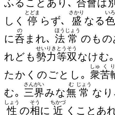
ふることあり､
合會
は
とどま
さかり
い
しく
停
らず､
盛
なる
の
ほう
じょう
に
呑
まれ､
法
常
のもの
せいりき
とうそう
れども
勢力
等双
なけむ
しゅ
く
たかくのごとし｡
衆
苦
さんがい
む
じょう
む｡
三界
みな
無
常
なり
しょう
そう
ちかづ
性
の
相
に
近
くことあ