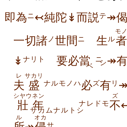
即為
↢純陀↡而説
↠
ニ
テ
モ
一切諸
世間
生
ノ
ニ
ル
↡
要必當
↠
ナリト
ニ
シ
ベ
レ
サカリ
夫
盛
必
有
ナルモノハ
ズ
リ
シヤウ
ネン
ズ
壯
年
不
ナレドモ
サカムナルトシ
ル
オカ
サ