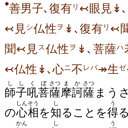
◆
善男子､復有
↢眼見↡
リ
↢見
仏性
↡､復有
↢
シ
ヲ
リ
聞↢見
仏性
↡､菩薩
ス
ヲ
ハ
↢仏性↡､心
不
↠生
ニ
レバ
ゼ
ししく
ぼ
さつ
まか
さつ
師子吼
菩
薩
摩訶
薩
まうさ
しんそう
し
う
の
心相
を
知
ることを
得
かん
し
う