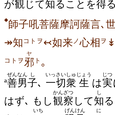
が
観
じて
知
ることを
得
る
◆
師子吼菩薩摩訶薩言､世
↠知
↢如来
心相
コトヲ
ノ
ヲ
ヤ
邪
｡
コトヲ
ト
ぜんなん
し
いっさい
しゅ
じょう
じつ
ª
善男
子
､
一切
衆
生
は
実
かんざつ
し
はず､ もし
観察
して
知
る
いち
げんけん
に