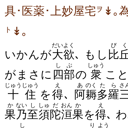
具･医薬･上妙屋宅
↡｡
ヲ
↡｡
ト
だいよく
びく
いかんが
大欲
､ もし
比
しぶ
しゅう
がまさに
四部
の
衆
こ
じゅうじゅう
え
あ
のく
たら
さ
十住
を
得
､
阿
耨
多羅
か
ない
し
しゅ
だ
おん
か
え
果
乃
至
須
陀
洹
果
を
得
､ 
し
り
よう