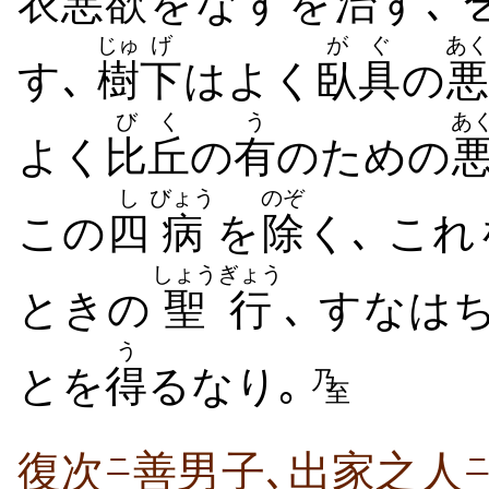
衣
悪欲
をなすを
治
す､
じゅ
げ
がぐ
あく
す､
樹
下
はよく
臥具
の
悪
びく
う
あ
よく
比丘
の
有
のための
し
びょう
のぞ
この
四
病
を
除
く､ これ
しょうぎょう
ときの
聖行
､ すなは
う
とを
得
るなり｡
乃
至
復次
善男子､出家之人
ニ