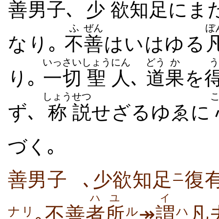
善男
子
､
少
欲
知
足
にま
ふ
ぜん
ぼ
なり｡
不
善
はいはゆる
いっさい
しょう
にん
どう
か
う
り｡
一切
聖
人
､
道
果
を
しょう
せつ
ず､
称
説
せざるゆゑに
づく｡
善男子
､少欲知足
復
ニ
ハ
ユ
イ
｡不善
者
所
↠
謂
凡
ナリ
ル
ハ