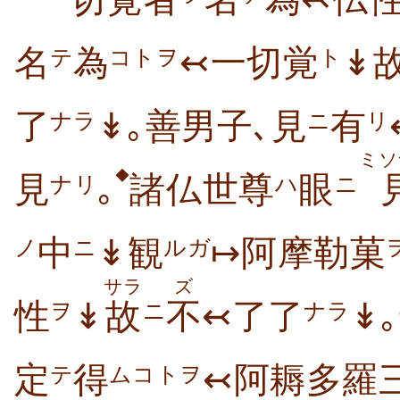
一切覚者
名
為
↢仏
名
為
↢一切覚
↡
テ
コトヲ
ト
了
↡｡善男子､見
有
ナラ
ニ
リ
ミソ
◆
見
｡
諸仏世尊
眼
ナリ
ハ
ニ
中
↡観
↦阿摩勒菓
ノ
ニ
ルガ
サラ
ズ
性
↡
故
不
↢了了
↡
ヲ
ニ
ナラ
定
得
↢阿耨多羅
テ
ムコトヲ