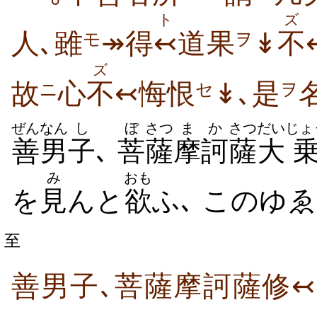
ト
ズ
人､雖
↠得
↢
道果
↡
不
モ
ヲ
ズ
故
心
不
↢悔恨
↡､是
ニ
セ
ヲ
ぜんなん
し
ぼ
さつ
まか
さつ
だい
じょ
善男
子
､
菩
薩
摩訶
薩
大
み
おも
を
見
んと
欲
ふ､ このゆ
至
善男子､菩薩摩訶薩修