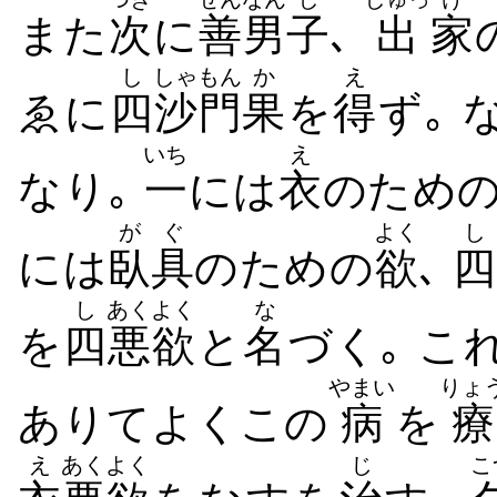
また
次
に
善男
子
､
出
家
し
しゃもん
か
え
ゑに
四
沙門
果
を
得
ず｡ 
いち
え
なり｡
一
には
衣
のため
がぐ
よく
し
には
臥具
のための
欲
､
四
し
あくよく
な
を
四
悪欲
と
名
づく｡ こ
やまい
りょ
ありてよくこの
病
を
療
え
あくよく
じ
こ