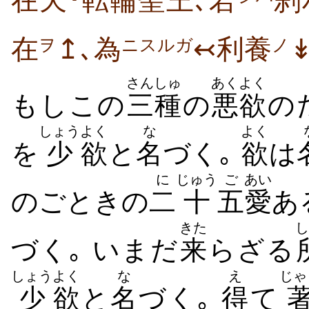
在天･転輪聖王､若
刹
在
↥､為
↢利養
ヲ
ニスルガ
ノ
さんしゅ
あくよく
もしこの
三種
の
悪欲
の
しょう
よく
な
よく
を
少
欲
と
名
づく｡
欲
は
に
じゅう
ご
あい
のごときの
二
十
五
愛
あ
きた
し
づく｡ いまだ
来
らざる
しょう
よく
な
え
じゃ
少
欲
と
名
づく｡
得
て