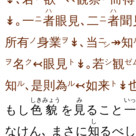
ハ
ハ
↡｡一
者
眼見､二
者
聞
ニ
ニ
所有
身業
↡､当
↠知
ノ
ヲ
ニ
シ
名
↢眼見
↡｡若
観
ヲ
ク
ト
シ
ゼ
知
､是則為
↢如来
↡
ル
ル
ト
しき
みょう
み
いっ
もし
色
貌
を
見
ること
一
し
なけん､ まさに
知
るべし