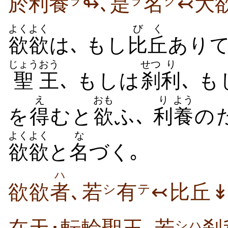
於利養
↬､是
名
↢大
ヲ
ヲ
ク
よくよく
びく
欲欲
は､ もし
比丘
ありて
じょう
おう
せつ
り
聖
王
､ もしは
刹
利
､ 
え
おも
り
よう
を
得
むと
欲
ふ､
利
養
の
よくよく
な
欲欲
と
名
づく｡
ハ
欲欲
者
､若
有
↢比丘↡
シ
テ
シハ