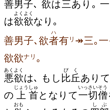
善男
子
､
欲
は
三
あり｡
一
よくよく
は
欲欲
なり｡
ハ
善男子､欲
者
有
↠三｡一
リ
欲欲
｡
ナリ
あくよく
びく
悪欲
は､ もし
比丘
あり
じょう
しゅ
いっさい
そう
の
上
首
となりて
一切
僧
おも
しぶ