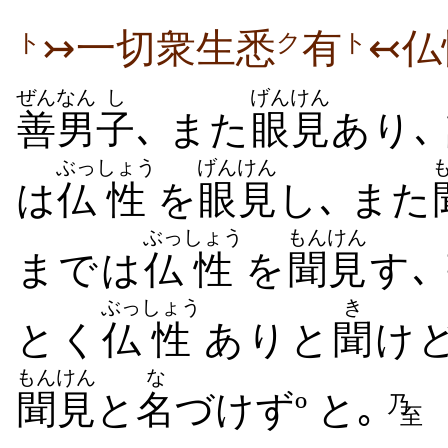
↣一切衆生悉
有
↢仏
ク
ト
ト
ぜんなん
し
げんけん
善男
子
､ また
眼見
あり､
ぶっ
しょう
げんけん
は
仏
性
を
眼見
し､ また
ぶっ
しょう
もんけん
までは
仏
性
を
聞見
す､
ぶっ
しょう
き
とく
仏
性
ありと
聞
け
もんけん
な
聞見
と
名
づけずº と｡
乃
至