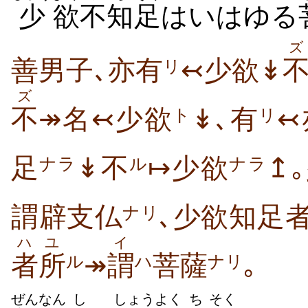
少
欲
不知
足
はいはゆる
ズ
善男子､亦有
↢少欲↡
リ
ズ
不
↠名↢少欲
↡､有
↢
ト
リ
足
↡不
↦少欲
↥
ナラ
ル
ナラ
謂辟支仏
､少欲知足
ナリ
ハ
ユ
イ
者
所
↠
謂
菩薩
｡
ル
ハ
ナリ
ぜんなん
し
しょう
よく
ち
そく