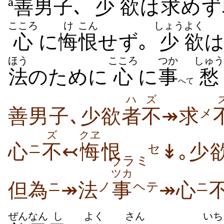
ª
善男
子
､
少
欲
は
求
めず
こころ
け
こん
しょう
よく
心
に
悔
恨
せず｡
少
欲
ほう
こころ
つか
しゅう
法
のために
心
に
事
愁
へて
ハ
ズ
善男子､少欲
者
不
↠求
メ
ズ
クヱ
心
不
↢
悔
恨
↡｡少
ニ
セ
ウラミ
ツカ
但為
↠法
事
↠心
ニ
ノ
ヘテ
ニ
ぜんなん
し
よく
さん
いち