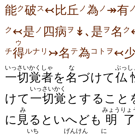
能
破
↢比丘
為
↠有
ク
ス
ノ
ノ
↢是
四病
↡､是
名
ク
ノ
ヲ
ヲ
ク
ウ
得
↣名
為
↢
チ
ルナリ
テ
コトヲ
いっさい
かくしゃ
な
ぶっ
し
一切
覚者
を
名
づけて
仏
いっさい
かく
けて
一切
覚
とすること
み
みょうりょ
に
見
るといへども
明
いち
げんけん
に