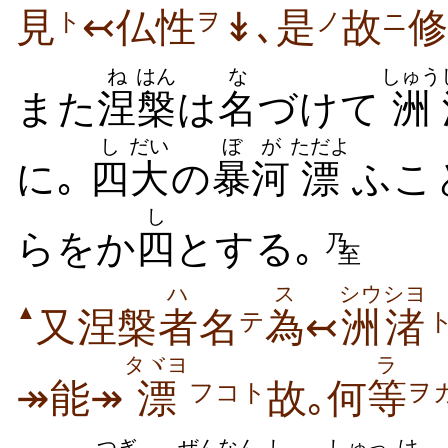
見
↢仏性
↡､是
故
修
ト
ヲ
ノ
ニ
ね
はん
な
しゅう
また
涅
槃
は
名
づけて
洲
し
だい
ぼが
ただよ
に｡
四
大
の
暴河
漂
ふこ
し
らをか
四
とする｡
乃
至
ハ
ス
シウシヨ
▲
又涅槃
者
名
為
↢
洲渚
テ
タヾヨ
ラ
↠能↠
漂
故｡何
等
フコト
ヲ
つぎ
ぜんなん
し
しゅっ
け