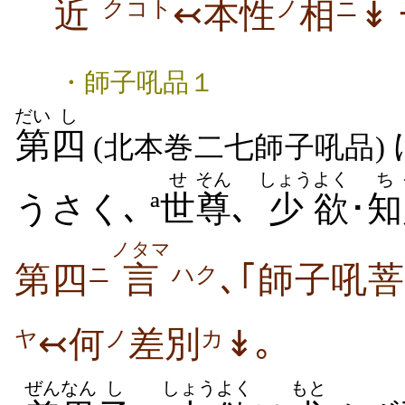
近
↢本性
相
↡
クコト
ノ
ニ
・師子吼品１
だい
し
第
四
(北本巻二七師子吼品)
せ
そん
しょう
よく
ち
うさく､ ª
世
尊
､
少
欲
･
知
ノタマ
第四
言
､｢師子吼
ニ
ハク
↢何
差別
↡｡
ノ
カ
ヤ
ぜんなん
し
しょう
よく
もと