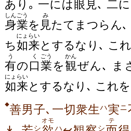
あり｡
一
には
眼見
､
二
に
しんごう
み
身業
を
見
たてまつらん､
にょらい
ち
如来
とするなり､ こ
う
く
ごう
かん
有
の
口
業
を
観
ぜん､ ま
にょらい
如来
とするなり､ これを
◆
善男子､一切衆生
実
ハ
ニ
オモ
テ
↡､若
欲
↢観察
而
得
シ
ハ
シ