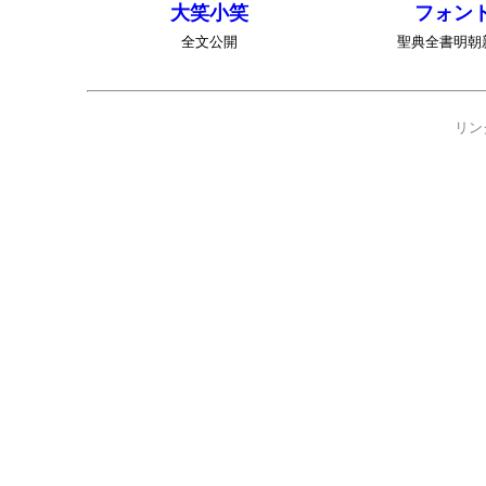
大笑小笑
フォン
全文公開
聖典全書明朝
リン