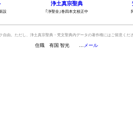
ト
浄土真宗聖典
新設
｢浄聖全｣巻四本文校正中
ク自由。ただし、浄土真宗聖典・梵文聖典内データの著作権にはご留意くだ
住職 有国 智光
…
メール