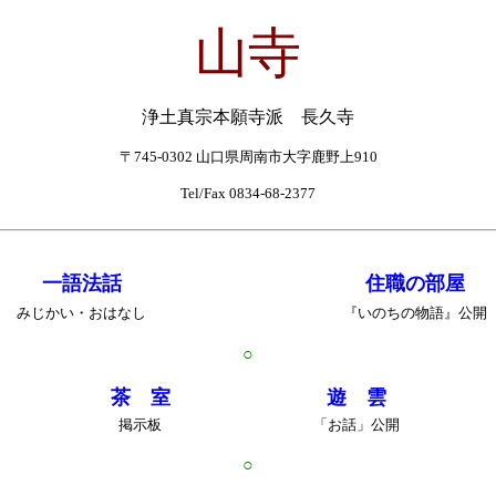
山寺
浄土真宗本願寺派 長久寺
〒745-0302 山口県周南市大字鹿野上910
Tel/Fax 0834-68-2377
一語法話
住職の部屋
みじかい・おはなし
『いのちの物語』公開
○
茶 室
遊 雲
掲示板
「お話」公開
○