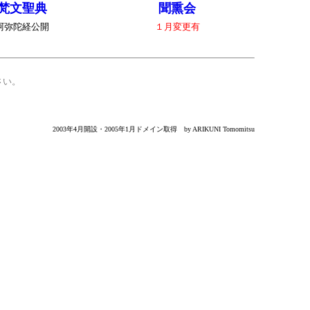
梵文聖典
聞熏会
阿弥陀経公開
１月変更有
さい。
2003年4月開設・2005年1月ドメイン取得
by ARIKUNI Tomomitsu