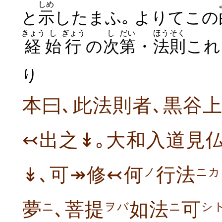
しめ
と
示
したまふ｡ よりてこの
きょう
し
ぎょう
し
だい
ほうそく
経
始
行
の
次
第
・
法則
これ
り
本曰､此法則者､黒谷
↢出之↡｡大和入道見
↡､可↠修↢何
行法
ノ
ニカ
夢
､菩提
如法
可
ニ
ヲバ
ニ
シ