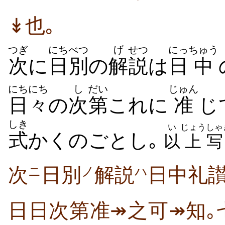
↡也｡
つぎ
にちべつ
げ
せつ
にっ
ちゅう
次
に
日別
の
解
説
は
日
中
にちにち
し
だい
じゅん
日々
の
次
第
これに
准
じ
しき
い
じょう
しゃ
式
かくのごとし｡
以
上
写
次
日別
解説
日中礼
ニ
ノ
ハ
日日次第准↠之可↠知｡