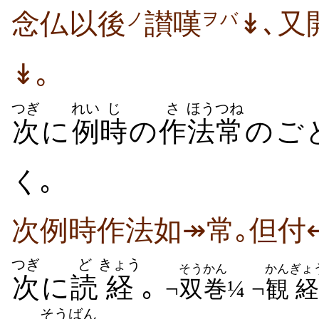
念仏以後
讃嘆
↡､又
ノ
ヲバ
↡｡
つぎ
れい
じ
さ
ほう
つね
次
に
例
時
の
作
法
常
のご
く｡
次例時作法如↠常｡但付
つぎ
ど
きょう
そうかん
かん
ぎょ
次
に
読
経
｡
¬
双巻
¼ ¬
観
経
そうばん