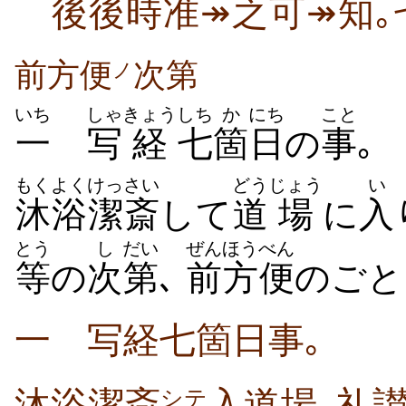
後後時准↠之可↠知｡
前方便
次第
ノ
いち
しゃ
きょう
しち
か
にち
こと
一
写
経
七
箇
日
の
事
｡
もくよく
けっさい
どう
じょう
い
沐浴
潔斎
して
道
場
に
入
とう
し
だい
ぜん
ほうべん
等
の
次
第
､
前
方便
のごと
一 写経七箇日事｡
沐浴潔斎
入道場､礼讃
シテ