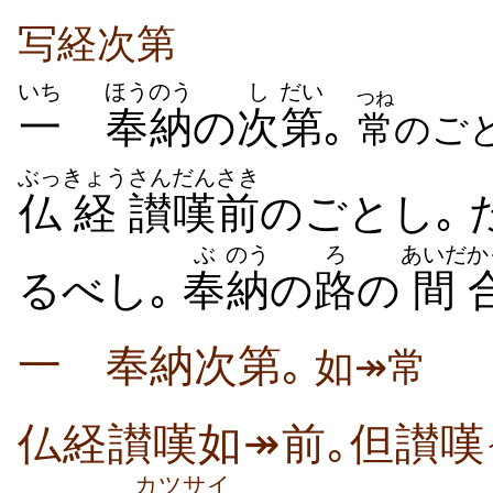
写経次第
いち
ほうのう
し
だい
つね
一
奉納
の
次
第
｡
常
のご
ぶっ
きょう
さんだん
さき
仏
経
讃嘆
前
のごとし｡ 
ぶ
のう
ろ
あいだ
か
るべし｡
奉
納
の
路
の
間
一 奉納次第｡
如↠常
仏経讃嘆如↠前｡但讃嘆
カツサイ