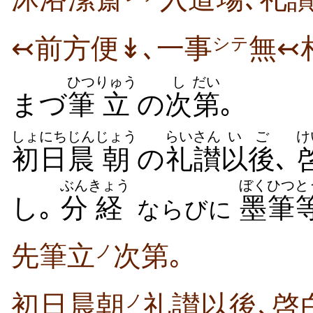
↢前方便↡､一事
無↢
シテ
ひつ
りゅう
し
だい
まづ
筆
立
の
次
第
｡
しょにち
じん
じょう
らいさん
いご
け
初日
晨
朝
の
礼讃
以後
､
ぶん
きょう
ぼくひつ
と
し｡
分
経
墨筆
ならびに
先筆立
次第｡
ノ
初日晨朝
礼讃以後､啓
ノ