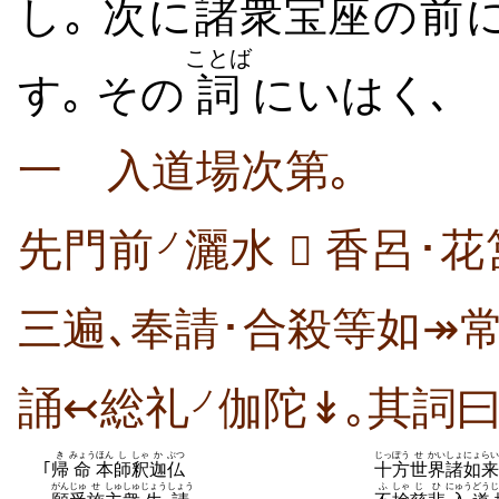
し｡
次
に
諸衆
宝
座
の
前
ことば
す｡ その
詞
にいはく､
一 入道場次第｡
先門前
灑水
香呂･花
ノ

三遍､奉請･合殺等如↠
誦↢総礼
伽陀↡｡其詞曰
ノ
き
みょう
ほん
し
しゃ
か
ぶつ
じっぽう
せ
かい
しょ
にょらい
｢
帰
命
本
師
釈
迦
仏
十方
世
界
諸
如来
がんじゅ
せ
しゅ
しゅ
じょうしょう
ふ
しゃ
じひ
にゅう
どう
じ