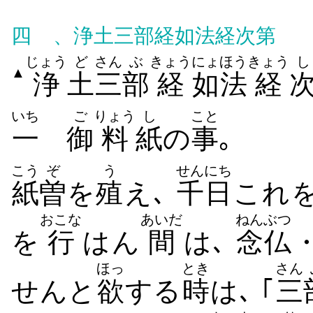
四
、浄土三部経如法経次第
じょう
ど
さん
ぶ
きょう
にょほう
きょう
し
▲
浄
土
三
部
経
如法
経
いち
ご
りょう
し
こと
一
御
料
紙
の
事
｡
こう
ぞ
う
せんにち
紙
曽
を
殖
え､
千日
これ
おこな
あいだ
ねんぶつ
を
行
はん
間
は､
念仏
ほっ
とき
さん
せんと
欲
する
時
は､ ｢
三