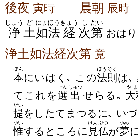
後夜
晨朝
寅時
辰時
じょう
ど
にょほう
きょう
し
だい
浄
土
如法
経
次
第
おはり
浄土如法経次第
竟
ほん
ほうそく
本
にいはく､ この
法則
は､
せん
しゅつ
や
てこれを
選
出
せらる｡
大
だい
提
をしたてまつるに､ い
ゆい
けんぶつ
ゆめ
惟
するところに
見仏
が
夢