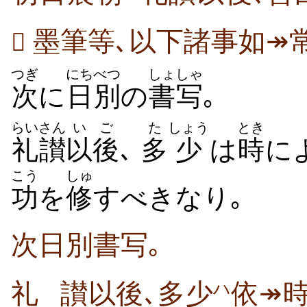
墨筆等､以下諸事如↠常

つぎ
にちべつ
しょしゃ
次
に
日別
の
書写
｡
らいさん
いご
た
しょう
とき
礼讃
以後
､
多
少
は
時
に
こう
しゅ
功
を
修
すべきなり｡
次日別書写｡
礼
讃以後､多少
依↠
ハ