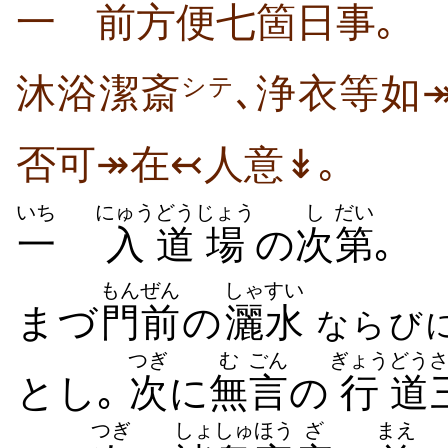
一 前方便七箇日事｡
沐浴潔斎
､浄衣等如
シテ
否可↠在↢人意↡｡
いち
にゅう
どう
じょう
し
だい
一
入
道
場
の
次
第
｡
もんぜん
しゃすい
まづ
門前
の
灑水
ならび
つぎ
む
ごん
ぎょう
どう
とし｡
次
に
無
言
の
行
道
つぎ
しょしゅ
ほう
ざ
まえ