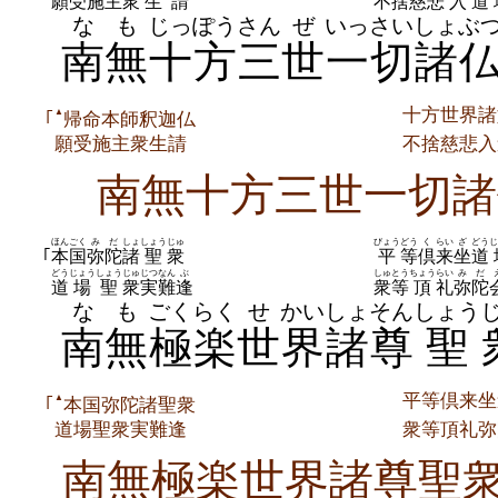
願受
施
主
衆
生請
不
捨
慈悲
入
道
なも
じっぽう
さん
ぜ
いっさい
しょぶ
南無
十方
三
世
一切
諸
十方世界諸
▲
｢
帰命本師釈迦仏
願受施主衆生請
不捨慈悲入
南無十方三世一切諸
ほんごく
みだ
しょ
しょう
じゅ
びょう
どう
く
らい
ざ
どう
じ
｢
本国
弥陀
諸
聖
衆
平
等
倶
来
坐
道
どう
じょう
しょう
じゅ
じつなん
ぶ
しゅとう
ちょう
らい
みだ
道
場
聖
衆
実難
逢
衆等
頂
礼
弥陀
なも
ごくらく
せ
かい
しょそん
しょう
南無
極楽
世
界
諸尊
聖
平等倶来坐
▲
｢
本国弥陀諸聖衆
道場聖衆実難逢
衆等頂礼弥
南無極楽世界諸尊聖衆