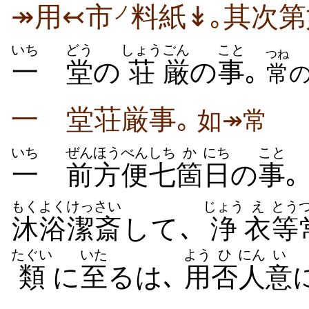
↠用↢市
料紙↡｡其次第
ノ
いち
どう
しょう
ごん
こと
つね
一
堂
の
荘
厳
の
事
｡
常
一 堂荘厳事｡
如↠常
いち
ぜん
ほうべん
しち
か
にち
こと
一
前
方便
七
箇
日
の
事
｡
もくよく
けっさい
じょう
え
とう
沐浴
潔斎
して､
浄
衣
等
たぐい
いた
よう
ひ
にん
い
類
に
至
るは､
用
否
人
意