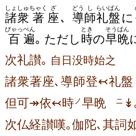
しょしゅ
ちゃく
ざ
どう
し
らいばん
諸衆
著
座
､
導
師
礼盤
に
びゃっ
ぺん
とき
そうばん
百
遍
｡ ただし
時
の
早晩
次礼讃｡
自日没時始之
諸衆著座､導師登↢礼盤
但可↠依↢時
早晩
↡
ノ
ニ
次仏経讃嘆｡伽陀､其詞