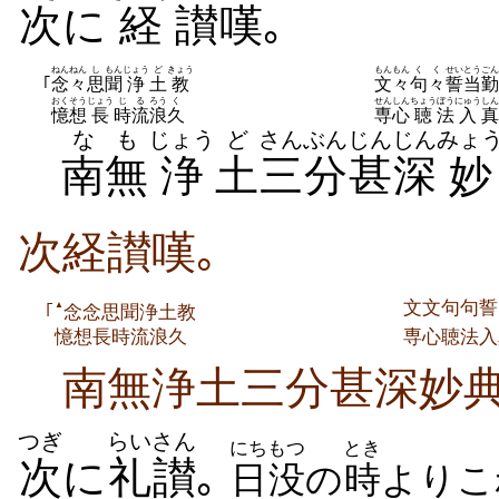
次
に
経
讃嘆
｡
ねんねん
し
もん
じょう
ど
きょう
もんもん
くく
せい
とうごん
｢
念々
思
聞
浄
土
教
文々
句々
誓
当勤
おくそう
じょう
じ
る
ろう
く
せんしん
ちょう
ぼう
にゅう
しん
憶想
長
時
流
浪
久
専心
聴
法
入
真
なも
じょう
ど
さんぶん
じんじん
みょ
南無
浄
土
三分
甚深
妙
次経讃嘆｡
文文句句誓
▲
｢
念念思聞浄土教
憶想長時流浪久
専心聴法入
南無浄土三分甚深妙典
つぎ
らいさん
にちもつ
とき
次
に
礼讃
｡
日没
の
時
よりこ