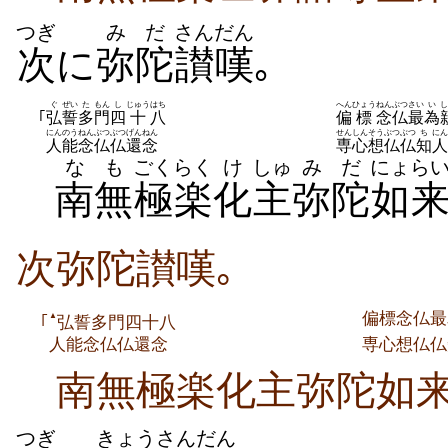
つぎ
みだ
さんだん
次
に
弥陀
讃嘆
｡
ぐ
ぜい
た
もん
し
じゅう
はち
へん
ひょう
ねんぶつ
さい
い
し
｢
弘
誓
多
門
四
十
八
偏
標
念仏
最
為
にんのう
ねんぶつ
ぶつ
げんねん
せんしん
そうぶつ
ぶつ
ち
にん
人能
念仏
仏
還念
専心
想仏
仏
知
人
なも
ごくらく
け
しゅ
みだ
にょら
南無
極楽
化
主
弥陀
如
次弥陀讃嘆｡
偏標念仏最
▲
｢
弘誓多門四十八
人能念仏仏還念
専心想仏仏
南無極楽化主弥陀如来
つぎ
きょう
さんだん