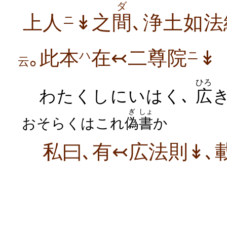
ダ
上人
↡之
間
､浄土如
ニ
｡此本
在↢二尊院
↡
ハ
ニ
云
ひろ
わたくしにいはく､
広
ぎ
しょ
おそらくはこれ
偽
書
か
私曰､有↢広法則↡､