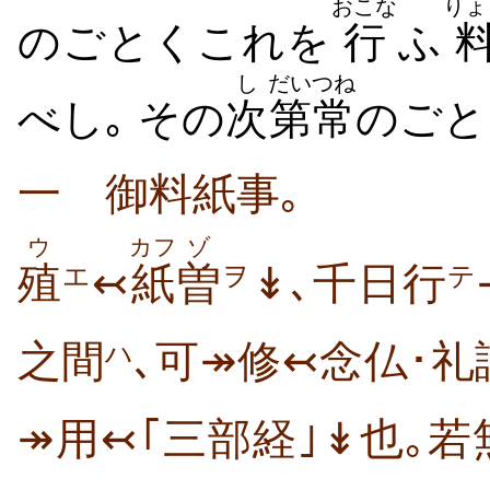
おこな
りょ
のごとくこれを
行
ふ
し
だい
つね
べし｡ その
次
第
常
のごと
一 御料紙事｡
ウ
カフ
ゾ
殖
↢
紙
曽
↡､千日行
エ
ヲ
テ
之間
､可↠修↢念仏･礼
ハ
↠用↢｢三部経｣↡也｡