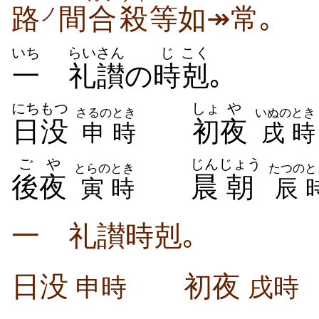
路
間
合殺
等如↠常｡
ノ
いち
らいさん
じ
こく
一
礼讃
の
時
剋
｡
にちもつ
しょ
や
さるの
とき
いぬの
とき
日没
初
夜
申
時
戌
時
ごや
じん
じょう
とらの
とき
たつの
と
後夜
晨
朝
寅
時
辰
一 礼讃時剋｡
日没
初夜
申時
戌時