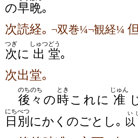
の
早晩
｡
次読経｡
但
¬双巻¼¬観経¼
つぎ
しゅつ
どう
次
に
出
堂
｡
次出堂｡
のちのち
とき
じゅん
後々
の
時
これに
准
にちべつ
い
日別
にかくのごとし｡
以