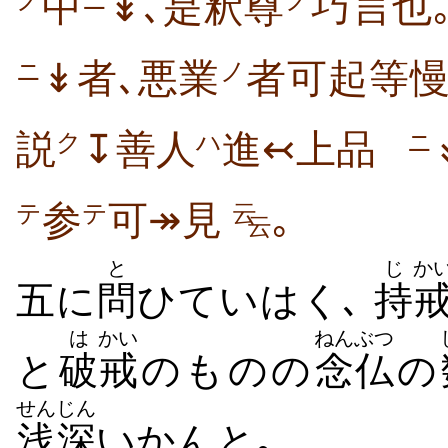
中
↡､是釈尊
巧言也
ノ
ニ
ノ
↡者､悪業
者可起等慢
ニ
ノ
説
↧善人
進↢上品
ク
ハ
ニ
参
可↠見
｡
テ
テ
云
云
と
じ
か
五に
問
ひていはく､
持
は
かい
ねんぶつ
と
破
戒
のものの
念仏
の
せんじん
浅深
いかんと｡