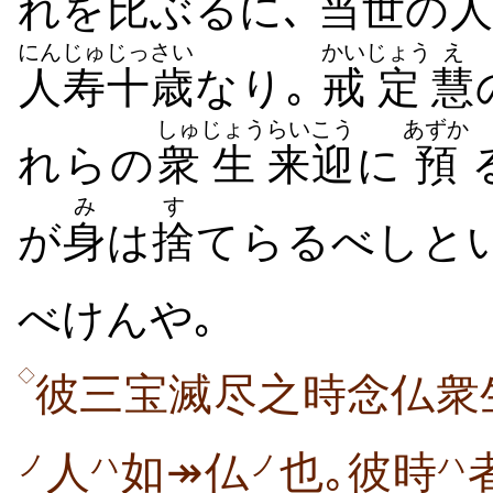
れを
比
ぶるに､
当世
の
人
にんじゅ
じっさい
かい
じょう
え
人寿
十歳
なり｡
戒
定
慧
しゅ
じょう
らいこう
あずか
れらの
衆
生
来迎
に
預
み
す
が
身
は
捨
てらるべしと
べけんや｡
◇
彼三宝滅尽之時念仏衆
人
如↠仏
也｡彼時
ノ
ハ
ノ
ハ