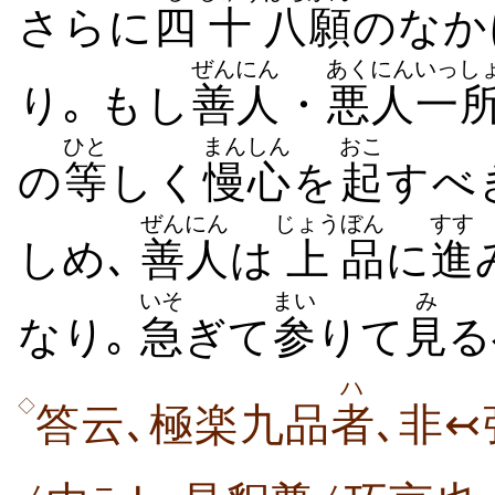
さらに
四
十
八
願
のなか
ぜんにん
あくにん
いっし
り｡ もし
善人
・
悪人
一
ひと
まんしん
おこ
の
等
しく
慢心
を
起
すべ
ぜんにん
じょう
ぼん
すす
しめ､
善人
は
上
品
に
進
いそ
まい
み
なり｡
急
ぎて
参
りて
見
る
ハ
◇
答云､極楽九品
者
､非