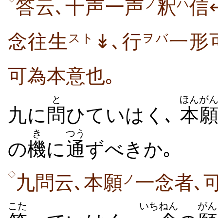
答云､十声一声
釈
信
ノ
ハ
念往生
↡､行
一形
スト
ヲバ
可為本意也｡
と
ほんが
九に
問
ひていはく､
本
き
つう
の
機
に
通
ずべきか｡
◇
九問云､本願
一念者､
ノ
こた
いちねん
がん