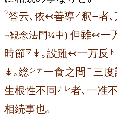
◇
答云､依↢善導
釈
者
ノ
ニ
但雖↢一
¬観念法門¼中)
時節
↡｡設雖↢一万反
ヲ
ト
↡｡総
一食之間
三度
ジテ
ニ
生根性不同
者､一准
ナレ
相続事也｡