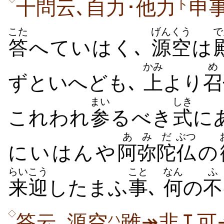
十問云､自力･他力
申
ト
こた
げんくう
で
答
へていはく､
源空
は
かみ
め
ずといへども､
上
より
召
まい
しき
これわれ
参
るべき
式
に
あ
みだ
ぶつ
にいはんや
阿
弥陀
仏
の
らいこう
こと
なん
ふ
来迎
したまふ
事
､
何
の
不
◇
答云､源空
雖↠非↧可
ハ