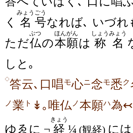
答
へていはく､
口
に
唱
みょう
ごう
く
名
号
なれば､ いづれ
ぶつ
ほんがん
しょうみょう
ただ
仏
の
本願
は
称名
しと｡
◇
答云､口唱
心
念
悉
モ
ニ
モ
ク
業
↡｡唯仏
本願
為↢
ノ
ト
ノ
ハ
きょう
ゆゑに ¬
経
¼
には 
(観経)