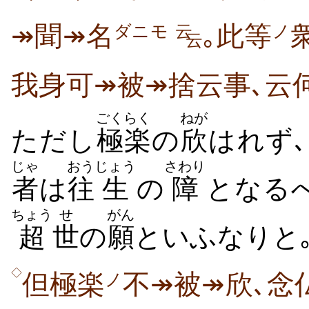
↠聞↠名
｡此等
ダニモ
云
ノ
云
我身可↠被↠捨云事､云
ごくらく
ねが
ただし
極楽
の
欣
はれず
じゃ
おう
じょう
さわり
者
は
往
生
の
障
となるべ
ちょう
せ
がん
超
世
の
願
といふなりと
◇
但極楽
不↠被↠欣､念
ノ