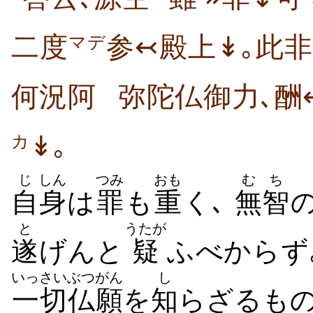
二度
参↢殿上↡｡此非
マデ
何況阿
弥陀仏御力､酬
↡｡
カ
じ
しん
つみ
おも
むち
自
身
は
罪
も
重
く､
無智
と
うたが
遂
げんと
疑
ふべからず
いっさい
ぶつがん
し
一切
仏願
を
知
らざるもの