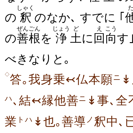
しゃく
の
釈
のなか､ すでに ｢
ぜんごん
じょう
ど
え
こう
の
善根
を
浄
土
に
回
向
す
べきなりと｡
◇
答｡我身乗↢仏本願
↡
ニ
､結↢縁他善
↡事､全
ハ
ニ
業
↡也｡善導
釈中､
トハ
ノ