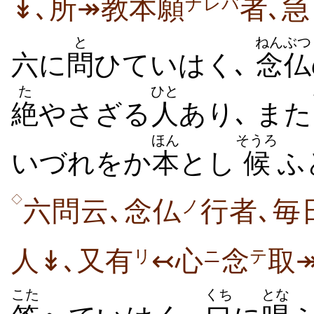
↡､所↠教本願
者､
ナレバ
と
ねんぶつ
六に
問
ひていはく､
念仏
た
ひと
絶
やさざる
人
あり､ また
ほん
そうろ
いづれをか
本
とし
候
ふ
◇
六問云､念仏
行者､毎
ノ
人↡､又有
↢心
念
取
リ
ニ
テ
こた
くち
とな