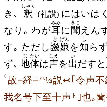
しゃく
き､
釈
にはいはく
(礼讃)
みみ
きこ
なり｡ わが
耳
に
聞
えん
き
げん
し
す｡ ただし
譏
嫌
を
知
ら
じ
たい
こえ
い
ず､
地
体
は
声
を
出
だすと
◇
故¬経
¼説↢｢令声
ニハ
我名号下至十声
｣也｡聞
ト