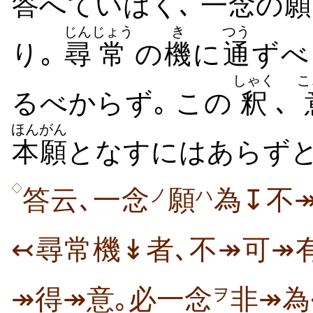
答
へていはく､
一念
の
願
じん
じょう
き
つう
り｡
尋
常
の
機
に
通
ずべ
しゃく
こ
るべからず｡ この
釈
､
ほんがん
本願
となすにはあらず
◇
答云､一念
願
為↧不
ノ
ハ
↢尋常機↡者､不↠可↠
↠得↠意｡必一念
非↠為
ヲ