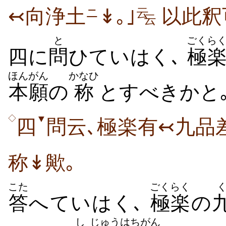
↢向浄土
↡｡｣
以此釈
ニ
云
云
と
ごくら
四に
問
ひていはく､
極
ほんがん
かなひ
本願
の
称
とすべきかと
▼
◇
四
問云､極楽有↢九品
称↡歟｡
こた
ごくらく
答
へていはく､
極楽
の
し
じゅう
はち
がん