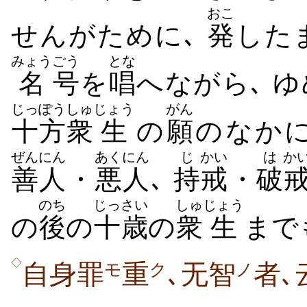
おこ
せんがために､
発
した
みょう
ごう
とな
名
号
を
唱
へながら､ 
じっぽう
しゅ
じょう
がん
十方
衆
生
の
願
のなか
ぜんにん
あくにん
じ
かい
は
か
善人
・
悪人
､
持
戒
・
破
のち
じっさい
しゅ
じょう
の
後
の
十歳
の
衆
生
まで
◇
自身罪
重
､无智
者､
モ
ク
ノ