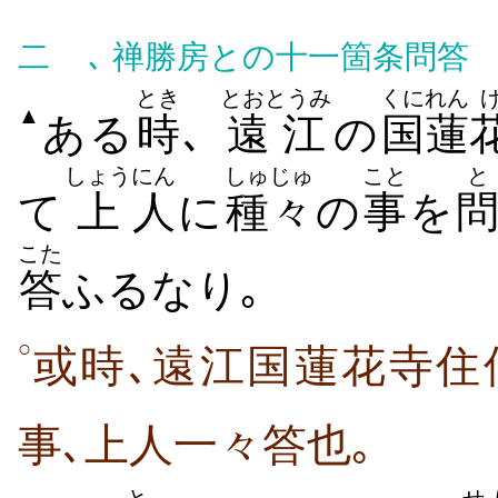
二
､ 禅勝房との十一箇条問答
とき
とおとうみ
くに
れん
▲
ある
時
､
遠江
の
国
蓮
しょう
にん
しゅじゅ
こと
と
て
上
人
に
種々
の
事
を
こた
答
ふるなり｡
○
或時､遠江国蓮花寺住
事､上人一々答也｡