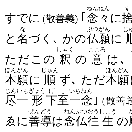
ねんねん
す
すでに
｢
念々
に
(散善義)
な
ぶつがん
じ
と
名
づく､ かの
仏願
に
しゃく
こころ
ただこの
釈
の
意
は､
ほんがん
じゅん
ほんがん
本願
に
順
ず､ ただ
本願
じん
いち
ぎょう
げし
いちねん
尽
一
形
下至
一念
｣
(散善
ぜんどう
ねんぶつ
おう
じょう
ゑに
善導
は
念仏
往
生
の