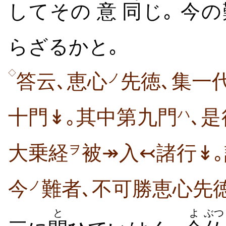
してその
意
同
じ｡
今
の
らざるかと｡
◇
答云､恵心
先徳､集一
ノ
十門↡｡其中第九門
､
ハ
大乗経
被↠入↢諸行↡
ヲ
今
難者､不可勝恵心先
ノ
と
よ
ぶつ