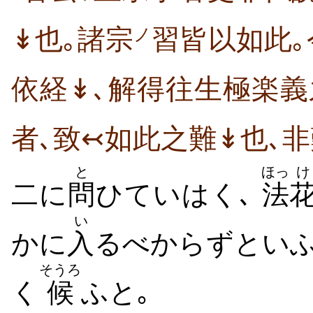
↡也｡諸宗
習皆以如此｡
ノ
依経↡､解得往生極楽義
者､致↢如此之難↡也､非
と
ほっ
け
二に
問
ひていはく､
法
い
かに
入
るべからずといふ
そうろ
く
候
ふと｡