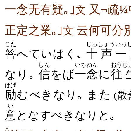
一念无有疑｡｣
又¬疏¼
文
正定之業｡｣
云何可分別
文
こた
じっ
しょう
いっ
答
へていはく､
十
声
一
しん
いちねん
おう
じ
なり｡
信
をば
一念
に
往
はげ
励
むべきなり｡ また
(散
い
意
となすべきなりと｡
◇