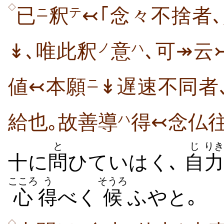
◇
已
釈
↢｢念々不捨者
ニ
テ
↡､唯此釈
意
､可↠云
ノ
ハ
値↢本願
↡遅速不同者
ニ
給也｡故善導
得↢念仏
ハ
と
じ
りき
十に
問
ひていはく､
自
力
こころ
う
そうろ
心
得
べく
候
ふやと｡
◇