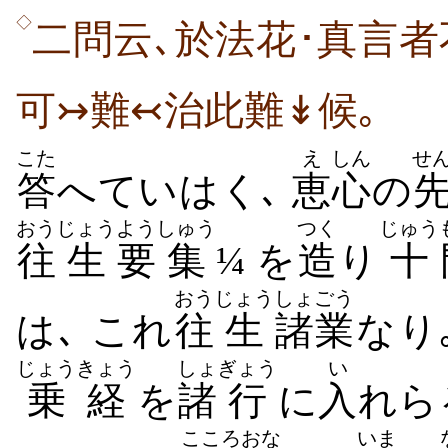
◇
二問云､於法花･真言者
可↣難↢治此難↡候｡
こた
え
しん
せ
答
へていはく､
恵
心
の
おう
じょう
よう
しゅう
つく
じゅう
往
生
要
集
¼ を
造
り
十
おう
じょう
しょごう
は､ これ
往
生
諸業
なり
じょう
きょう
しょ
ぎょう
い
乗
経
を
諸
行
に
入
れら
こころ
おな
いま