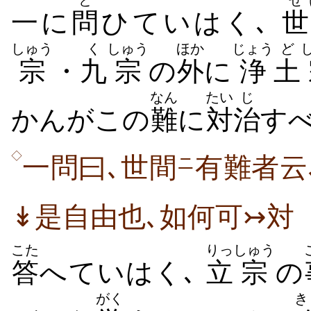
と
せ
一に
問
ひていはく､
世
しゅう
く
しゅう
ほか
じょう
ど
宗
・
九
宗
の
外
に
浄
土
なん
たい
じ
かんがこの
難
に
対
治
す
◇
一問曰､世間
有難者云
ニ
↡是自由也､如何可↣対
こた
りっ
しゅう
答
へていはく､
立
宗
の
がく
き