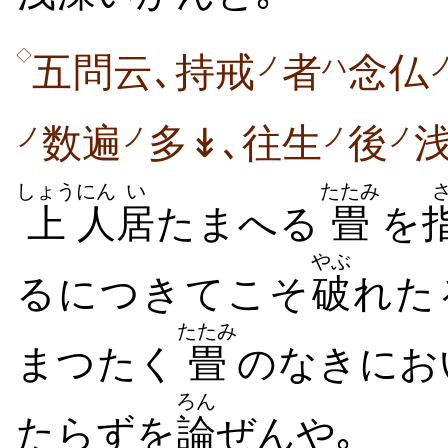
◇
五問云､持戒
者
念仏
ノ
ハ
数遍
多↡､往生
後
ノ
ノ
ノ
ノ
しょう
にん
い
たたみ
上
人
居
たまへる
畳
を
やぶ
るにつきてこそ
破
れた
たたみ
まつたく
畳
のなきにお
ろん
たらずを
論
ぜんや｡