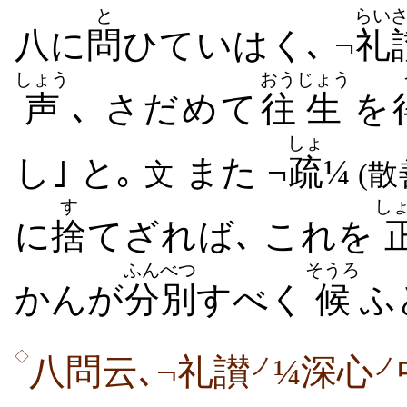
と
らい
八に
問
ひていはく､ ¬
礼
しょう
おう
じょう
声
､ さだめて
往
生
を
しょ
し｣ と｡
また ¬
疏
¼
文
(散
す
し
に
捨
てざれば､ これを
ふんべつ
そうろ
かんが
分別
すべく
候
ふ
◇
八問云､¬礼讃
¼深心
ノ
ノ