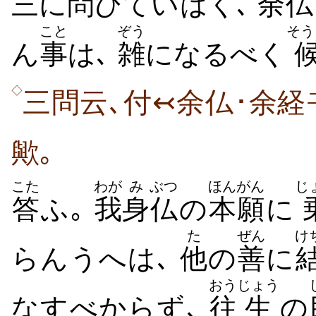
三に
問
ひていはく､
余
仏
こと
ぞう
そう
ん
事
は､
雑
になるべく
◇
三問云､付↢余仏･余経
歟｡
こた
わが
み
ぶつ
ほんがん
じ
答
ふ｡
我
身
仏
の
本願
に
た
ぜん
け
らんうへは､
他
の
善
に
おう
じょう
なすべからず､
往
生
の