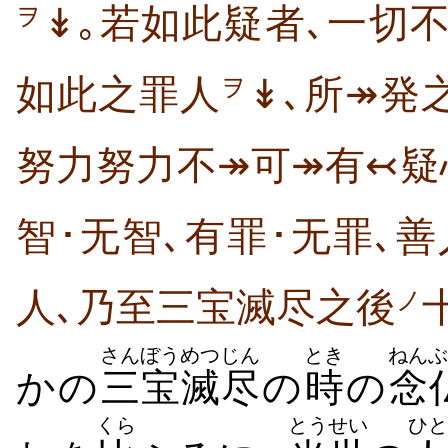
↡｡若如此疑者､一切
ヲ
如此之罪人
↡､所↠発
ヲ
努力努力不↠可↠有↢疑
智･无智､有罪･无罪､善
人､乃至三宝滅尽之後
ノ
さんぼう
めつじん
とき
ねんぶ
かの
三宝
滅尽
の
時
の
念
くら
とうせい
ひと