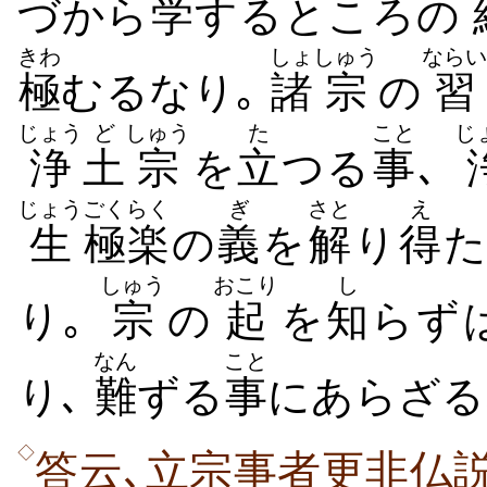
づから
学
するところの
きわ
しょ
しゅう
ならい
極
むるなり｡
諸
宗
の
習
じょう
ど
しゅう
た
こと
じ
浄
土
宗
を
立
つる
事
､
じょう
ごくらく
ぎ
さと
え
生
極楽
の
義
を
解
り
得
しゅう
おこり
し
り｡
宗
の
起
を
知
らず
なん
こと
り､
難
ずる
事
にあらざる
◇
答云､立宗事者更非仏説