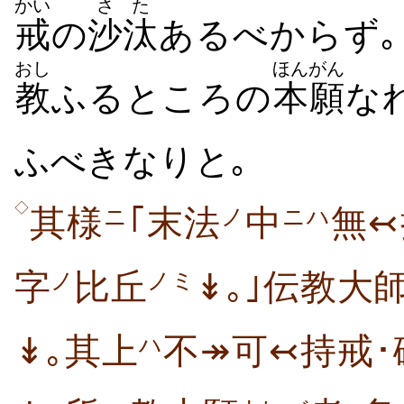
かい
さた
戒
の
沙汰
あるべからず｡
おし
ほんがん
教
ふるところの
本願
な
ふべきなりと｡
◇
其様
｢末法
中
無↢
ニ
ノ
ニハ
字
比丘
↡｡｣伝教大
ノ
ノミ
↡｡其上
不↠可↢持戒･
ハ