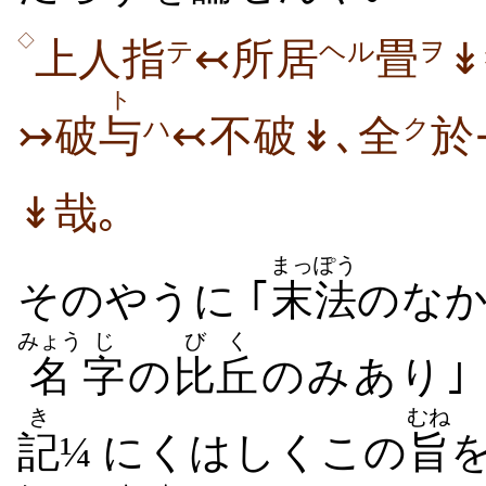
◇
上人指
↢所居
畳
↡
テ
ヘル
ヲ
ト
↣破
与
↢不破↡､全
於
ハ
ク
↡哉｡
まっぽう
そのやうに ｢
末法
のな
みょう
じ
びく
名
字
の
比丘
のみあり｣
き
むね
記
¼ にくはしくこの
旨