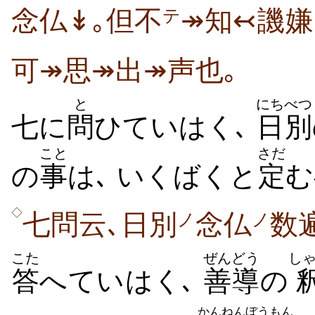
念仏↡｡但不
↠知↢譏嫌
テ
可↠思↠出↠声也｡
と
にちべつ
七に
問
ひていはく､
日別
こと
さだ
の
事
は､ いくばくと
定
む
◇
七問云､日別
念仏
数
ノ
ノ
こた
ぜんどう
し
答
へていはく､
善導
の
かんねん
ぼうもん