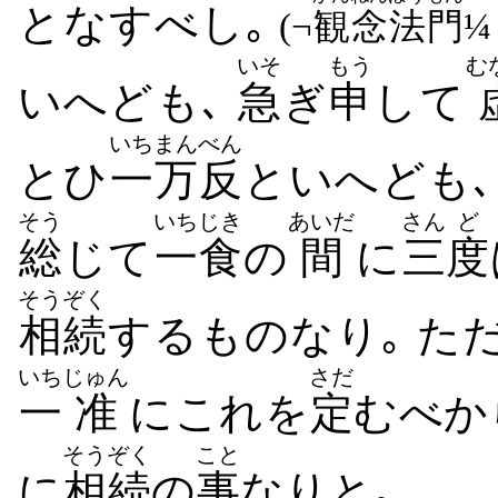
となすべし｡
(¬
観念
法門
¼
いそ
もう
む
いへども､
急
ぎ
申
して
いちまん
べん
とひ
一万
反
といへども
そう
いちじき
あいだ
さん
ど
総
じて
一食
の
間
に
三
度
そうぞく
相続
するものなり｡ た
いち
じゅん
さだ
一
准
にこれを
定
むべか
そうぞく
こと
に
相続
の
事
なりと｡