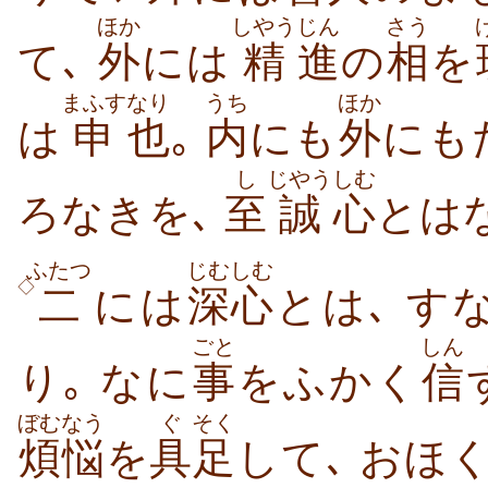
ほか
しやう
じん
さう
て､
外
には
精
進
の
相
を
まふす
なり
うち
ほか
は
申
也
｡
内
にも
外
にも
し
じやう
しむ
ろなきを､
至
誠
心
とは
ふたつ
じむしむ
◇
二
には
深心
とは､ す
ごと
しん
り｡ なに
事
をふかく
信
ぼむなう
ぐ
そく
煩悩
を
具
足
して､ おほ