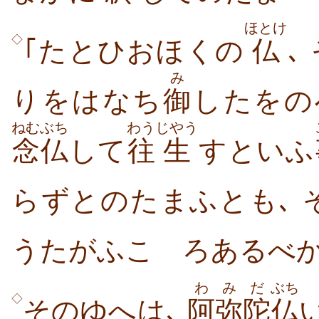
ほとけ
◇
｢たとひおほくの
仏
､
み
りをはなち
御
したをの
ねむぶち
わう
じやう
念仏
して
往
生
すといふ
らずとのたまふとも､ 
うたがふこゝろあるべか
わ
みだ
ぶち
◇
そのゆへは､
阿
弥陀
仏