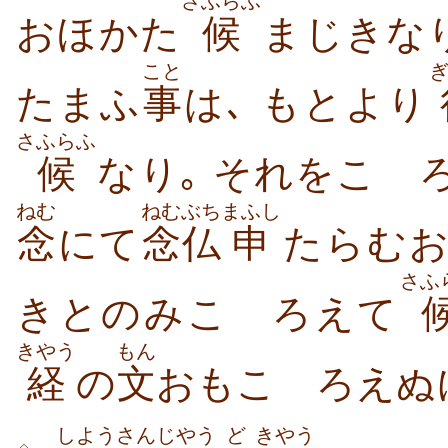
さふらふ
おほかた
候
まじきなり
こと
たまふ
事
は､ もとより
さふらふ
候
なり｡ それをこゝ
ねむ
ねむぶち
まふし
念
にて
念仏
申
たらむお
さふ
きとのみこゝろえて
きやう
もん
経
の
文
おもこゝろえぬ
しよう
さん
じやう
ど
きやう