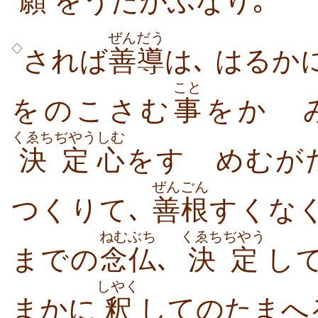
願
をうたがふなり｡
ぜんだう
◇
されば
善導
は､ はるか
こと
をのこさむ
事
をかゞ
くゑちぢやう
しむ
決定
心
をすゝめむが
ぜんごん
つくりて､
善根
すくな
ねむぶち
くゑちぢやう
までの
念仏
､
決定
し
しやく
まかに
釈
してのたまへ