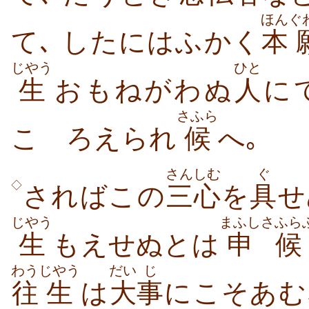
ほん
ぐ
て､ したにはふかく
本
じやう
ひと
生
おもねがわぬ
人
に
さふら
こゝろえられ
候
へ｡
さんしむ
ぐ
◇
さればこの
三心
を
具
せ
じやう
まふし
さふら
生
もえせぬとは
申
候
わう
じやう
だい
じ
往
生
は
大
事
にこそあむ