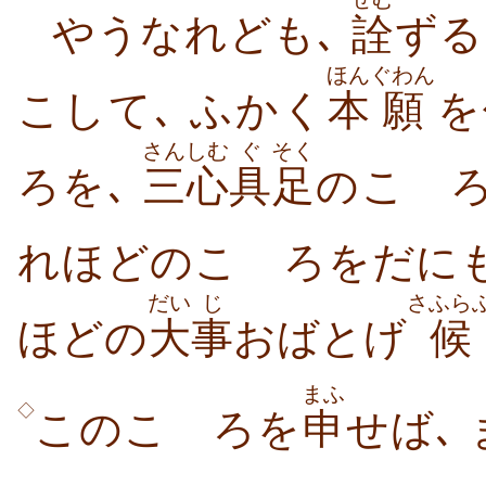
やうなれども､
詮
ずる
ほん
ぐわん
こして､ ふかく
本
願
を
さんしむ
ぐ
そく
ろを､
三心
具
足
のこゝ
れほどのこゝろをだに
だい
じ
さふら
ほどの
大
事
おばとげ
候
まふ
◇
このこゝろを
申
せば､