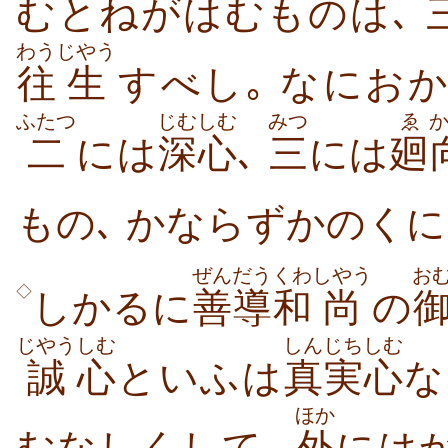
むとねがはむものは､
わう
じやう
往
生
すべし｡ なにお
ふたつ
じむしむ
みつ
ゑ
二
には
深心
､
三
には
廻
もの､ かならずかのくに
ぜんだう
くわ
しやう
お
◇
しかるに
善導
和
尚
の
じやう
しむ
しんじち
しむ
誠
心
といふは
真実
心
な
ほか
むなしくして､
外
には