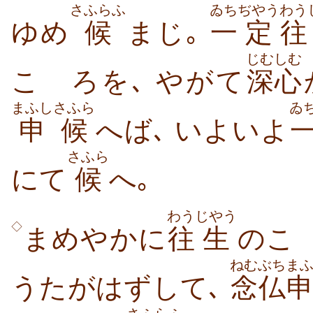
さふらふ
ゐち
ぢやう
わう
ゆめ
候
まじ｡
一
定
往
じむしむ
こゝろを､ やがて
深心
まふし
さふら
ゐ
申
候
へば､ いよいよ
さふら
にて
候
へ｡
わう
じやう
◇
まめやかに
往
生
のこ
ねむぶち
ま
うたがはずして､
念仏