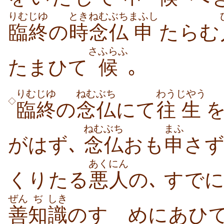
りむじゆ
とき
ねむぶち
まふし
臨終
の
時
念仏
申
たらむ
さふらふ
たまひて
候
｡
りむじゆ
ねむぶち
わう
じやう
◇
臨終
の
念仏
にて
往
生
ねむぶち
まふ
がはず､
念仏
おも
申
さず
あくにん
くりたる
悪人
の､ すで
ぜん
ぢ
しき
善
知
識
のすゝめにあひ