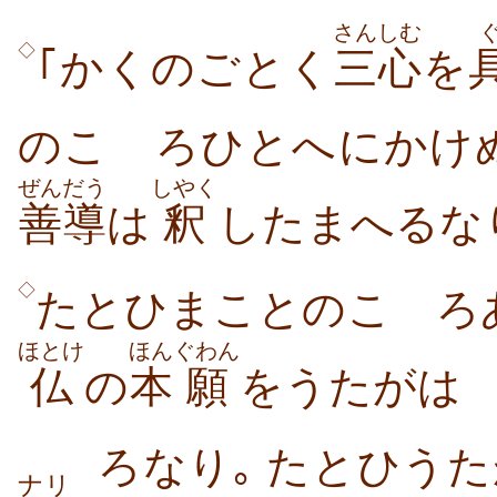
さんしむ
◇
｢かくのごとく
三心
を
のこゝろひとへにかけ
ぜんだう
しやく
善導
は
釈
したまへるな
◇
たとひまことのこゝろあ
ほとけ
ほん
ぐわん
仏
の
本
願
をうたがはゞ
ろなり｡
たとひうた
ナリ