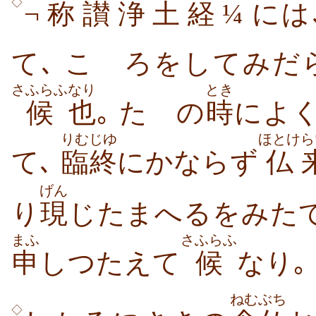
◇
¬
称
讃
浄
土
経
¼ には､
て､ こゝろをしてみだ
さふらふ
なり
とき
候
也
｡ たゞの
時
によ
りむじゆ
ほとけ
ら
て､
臨終
にかならず
仏
げん
り
現
じたまへるをみた
まふ
さふらふ
申
しつたえて
候
なり｡
ねむぶち
◇