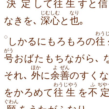
決定
して
往
生
すと
信
じむしむ
なり
なきを､
深心
と
也
｡
わう
◇
しかるにもろもろの
往
がう
号
おばたもちながら､ 
ほか
よ
ぜん
それ､
外
に
余
善
のすくな
わう
じやう
ふ
ぢや
をかろめて
往
生
を
不
ぐわん