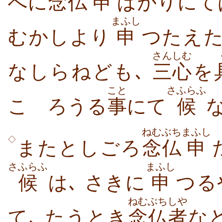
へに
念仏
申
ばかりにて
まふし
むかしより
申
つたえ
さんしむ
なしらねども､
三心
を
こと
さふらふ
こゝろうる
事
にて
候
ねむぶち
まふし
◇
またとしごろ
念仏
申
さふらふ
まふし
候
は､ さきに
申
つる
ねむぶち
しや
て､ たうとき
念仏
者
な