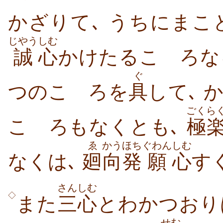
かざりて､ うちにま
じやう
しむ
誠
心
かけたるこゝろな
ぐ
つのこゝろを
具
して､ 
ごくら
こゝろもなくとも､
極
ゑ
かう
ほち
ぐわん
しむ
なくは､
廻
向
発
願
心
す
さんしむ
◇
また
三心
とわかつおり
せむ