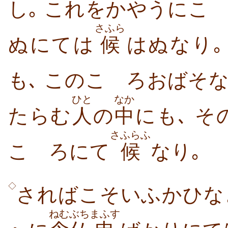
し｡ これをかやうにこ
さふら
ぬにては
候
はぬなり｡
も､ このこゝろおばそ
ひと
なか
たらむ
人
の
中
にも､ そ
さふらふ
こゝろにて
候
なり｡
◇
さればこそいふかひな
ねむぶち
まふす