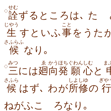
せむ
◇
詮
ずるところは､ た
じやう
こと
生
すといふ
事
をうた
さふらふ
候
なり｡
みつ
ゑ
かう
ほち
ぐわん
しむ
ま
◇
三
には
廻
向
発
願
心
と
さふら
しよしゆ
ぎや
候
はず､ わが
所修
の
ねがふこゝろなり｡