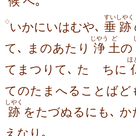
候
へ｡
すい
しやく
◇
いかにいはむや､
垂
跡
じやう
ど
て､ まのあたり
浄
土
の
ほ
てまつりて､ たゞちに
てのたまへることばど
しやく
跡
をたづぬるにも､ 
えなり｡