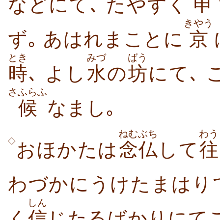
などにて､ たやすく
申
きやう
ず｡ あはれまことに
京
とき
みづ
ばう
時
､ よし
水
の
坊
にて､ 
さふらふ
候
なまし｡
ねむぶち
わう
◇
おほかたは
念仏
して
往
わづかにうけたまはり
しん
く
信
じたるばかりにて