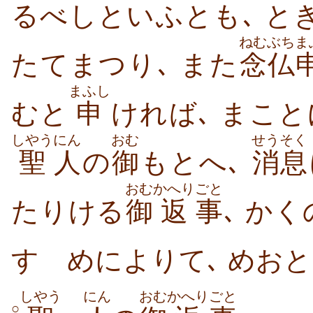
るべしといふとも､ とき
ねむぶち
ま
たてまつり､ また
念仏
まふし
むと
申
ければ､ まこ
しやう
にん
おむ
せうそく
聖
人
の
御
もとへ､
消息
おむ
かへり
ごと
たりける
御
返
事
､ か
すゝめによりて､ めおと
しやう
にん
おむ
かへり
ごと
○