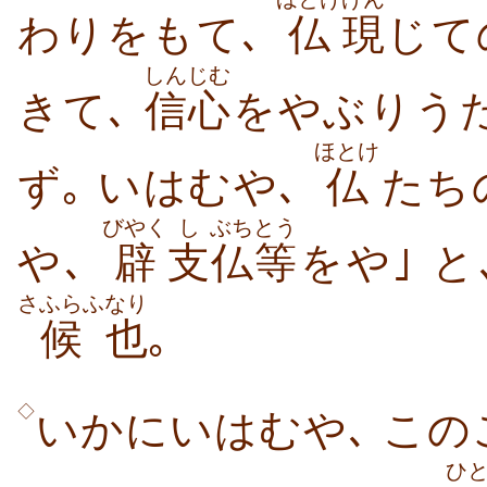
わりをもて､
仏
現
じて
しんじむ
きて､
信心
をやぶりう
ほとけ
ず｡ いはむや､
仏
たち
びやく
し
ぶち
とう
や､
辟
支
仏
等
をや｣ と
さふらふ
なり
候
也
｡
◇
いかにいはむや､ この
ひ