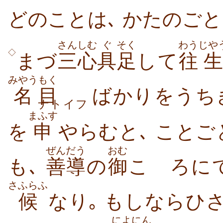
どのことは､ かたのご
さんしむ
ぐ
そく
わう
じや
◇
まづ
三心
具
足
して
往
生
みやう
もく
名
目
ばかりをうち
ナトイフ
まふす
を
申
やらむと､ こと
ぜんだう
おむ
も､
善導
の
御
こゝろに
さふらふ
候
なり｡
もしならひ
によにん