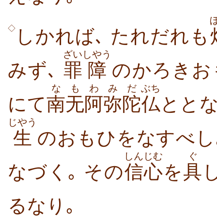
◇
しかれば､ たれだれも
ざい
しやう
みず､
罪
障
のかろきお
なも
わ
みだ
ぶち
にて
南无
阿
弥陀
仏
ととな
じやう
生
のおもひをなすべし
しんじむ
ぐ
なづく｡ その
信心
を
具
るなり｡