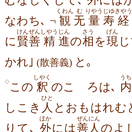
くわん
む
りやう
じゆ
きや
なわち､ ¬
観
无
量
寿
経
けんぜん
しやう
じん
さう
げん
に
賢善
精
進
の
相
を
現
じ
かれ｣
と｡
(散善義)
しやく
うち
◇
この
釈
のこゝろは､
内
ひと
しこき
人
とおもはれむ
ほか
ぜんにん
りて､
外
には
善人
のよ