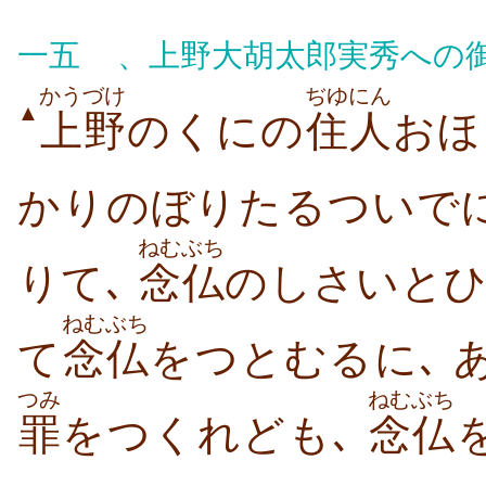
一五
、上野大胡太郎実秀への
かうづけ
ぢゆにん
▲
上野
のくにの
住人
おほ
かりのぼりたるついで
ねむぶち
りて､
念仏
のしさいとひ
ねむぶち
て
念仏
をつとむるに､
つみ
ねむぶち
罪
をつくれども､
念仏