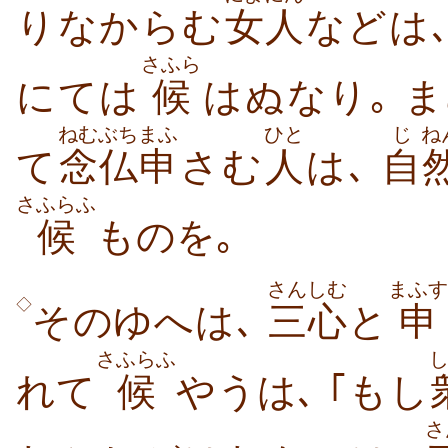
りなからむ
女人
などは､
さふら
にては
候
はぬなり｡ 
ねむぶち
まふ
ひと
じ
ね
て
念仏
申
さむ
人
は､
自
さふらふ
候
ものを｡
さんしむ
まふす
◇
そのゆへは､
三心
と
申
さふらふ
れて
候
やうは､ ｢もし
さ