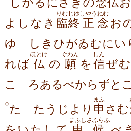
しかるにさきの
念仏
お
りむじゆ
しやう
ねむ
よしなき
臨終
正
念
お
ゆゝしきひがゐむにい
ほとけ
ぐわん
しん
れば
仏
の
願
を
信
ぜ
こゝろあるべからずと
まふ
◇
たゞたうじより
申
さむ
まふし
さふらふ
をいたして
申
候
べ