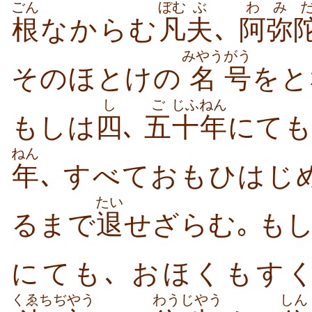
ごん
ぼむ
ぶ
わ
み
根
なからむ
凡
夫
､
阿
弥
みやう
がう
そのほとけの
名
号
をと
し
ご
じふ
ねん
もしは
四
､
五
十
年
にても
ねん
年
､ すべておもひはじ
たい
るまで
退
せざらむ｡ も
にても､ おほくもす
くゑちぢやう
わう
じやう
しん