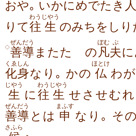
おや｡ いかにめでたき
わう
じやう
りて
往
生
のみちをしり
ぜんだう
ぼむ
ぶ
◇
善導
またたゞの
凡
夫
に
くゑしん
ほとけ
化身
なり｡ かの
仏
わが
じやう
わう
じやう
生
に
往
生
せさせむれ
ぜんだう
まふす
善導
とは
申
なり｡ そ
さふら