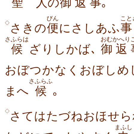
聖
人
の
御
返
事
｡
びん
こと
◇
さきの
便
にさしあふ
事
さふらは
おむ
かへり
候
ざりしかば､
御
返
おぼつかなくおぼしめ
さふらふ
まへ
候
｡
◇
さてはたづねおほせら
まふし