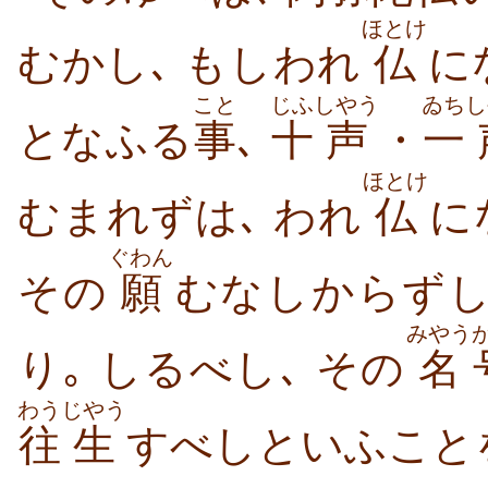
ほとけ
むかし､ もしわれ
仏
に
こと
じふ
しやう
ゐち
し
となふる
事
､
十
声
・
一
ほとけ
むまれずは､ われ
仏
に
ぐわん
その
願
むなしからずし
みやう
り｡ しるべし､ その
名
わう
じやう
往
生
すべしといふこと