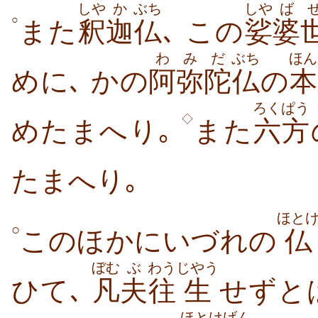
しや
か
ぶち
しや
ば
○
また
釈
迦
仏
､ この
娑
婆
わ
みだ
ぶち
ほん
めに､ かの
阿
弥陀
仏
の
本
ろくぱう
◇
めたまへり｡
また
六方
たまへり｡
ほと
○
このほかにいづれの
仏
ぼむ
ぶ
わう
じやう
ひて､
凡
夫
往
生
せずと
ほとけ
げん