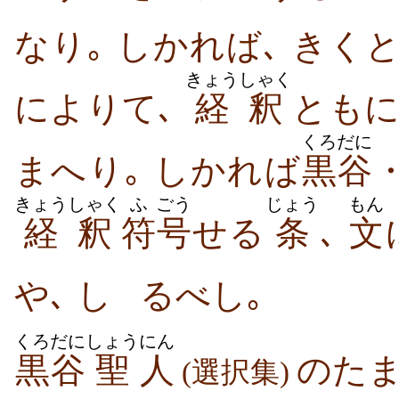
なり｡ しかれば､ きく
きょうしゃく
によりて､
経釈
ともに
くろだに
まへり｡ しかれば
黒谷
きょうしゃく
ふ
ごう
じょう
もん
経釈
符
号
せる
条
､
文
や､ し
るべし｡
くろだに
しょう
にん
黒谷
聖
人
のたま
(選択集)