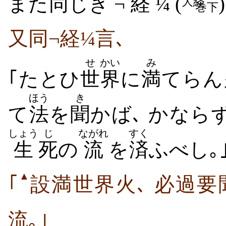
また
同
じき ¬
経
¼ (
大経
巻下
又同¬経¼言､
せ
かい
み
｢たとひ
世
界
に
満
てらん
ほう
き
て
法
を
聞
かば､ かなら
しょう
じ
ながれ
すく
生
死
の
流
を
済
ふべし｡
▲
｢
設満世界火､ 必過要
流｡｣