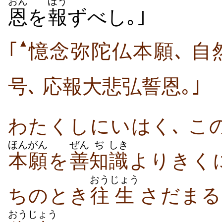
おん
ほう
恩
を
報
ずべし｡｣
▲
｢
憶念弥陀仏本願､ 自
号､ 応報大悲弘誓恩｡｣
わたくしにいはく､ こ
ほんがん
ぜん
ぢ
しき
本願
を
善
知
識
よりきく
おう
じょう
ちのとき
往
生
さだまる
おう
じょう