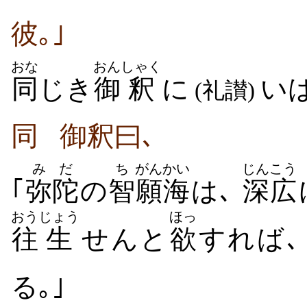
彼｡｣
おな
おん
しゃく
同
じき
御
釈
に
い
(礼讃)
同
御釈曰､
みだ
ち
がん
かい
じんこう
｢
弥陀
の
智
願
海
は､
深広
おう
じょう
ほっ
往
生
せんと
欲
すれば､
る｡｣