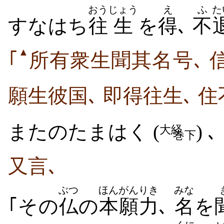
おう
じょう
え
ふ
た
すなはち
往
生
を
得
､
不
▲
｢
所有衆生聞其名号､ 
願生彼国､ 即得往生､ 住
またのたまはく (
) ､
大経
巻下
又言､
ぶつ
ほんがん
りき
みな
｢その
仏
の
本願
力
､
名
を