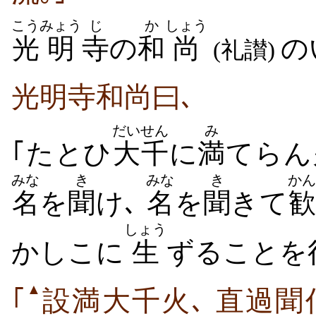
こう
みょう
じ
か
しょう
光
明
寺
の
和
尚
の
(礼讃)
光明寺和尚曰､
だいせん
み
｢たとひ
大千
に
満
てらん
みな
き
みな
き
かん
名
を
聞
け､
名
を
聞
きて
歓
しょう
かしこに
生
ずることを
▲
｢
設満大千火､ 直過聞