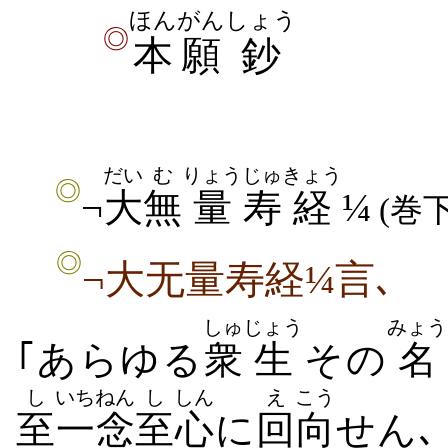
ほんがん
しょう
◎
本願
鈔
だい
む
りょう
じゅ
きょう
◎
¬
大
無
量
寿
経
¼
(巻
◎
¬大无量寿経¼言､
しゅ
じょう
みょう
｢あらゆる
衆
生
その
名
し
いちねん
し
しん
え
こう
至
一念
至
心
に
回
向
せん､