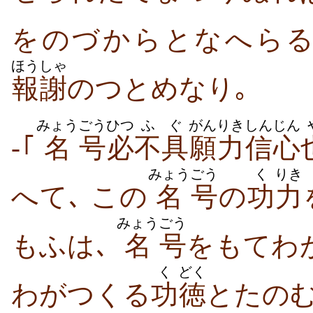
をのづからとなへらる
ほうしゃ
報謝
のつとめなり｡
みょう
ごう
ひつ
ふぐ
がんりき
しんじん
-｢
名
号
必
不具
願力
信心
みょう
ごう
く
りき
へて､ この
名
号
の
功
力
みょう
ごう
もふは､
名
号
をもてわ
く
どく
わがつくる
功
徳
とたの