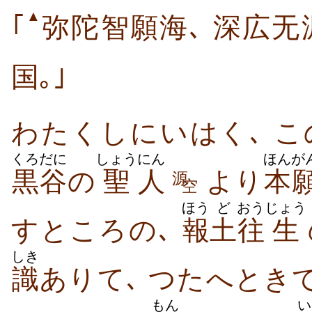
▲
｢
弥陀智願海､ 深広无
国｡｣
わたくしにいはく､ こ
くろだに
しょう
にん
ほんが
黒谷
の
聖
人
より
本
源
空
ほう
ど
おう
じょう
すところの､
報
土
往
生
しき
識
ありて､ つたへとき
もん
い