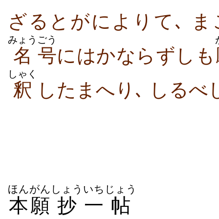
ざるとがによりて､ ま
みょう
ごう
名
号
にはかならずしも
しゃく
釈
したまへり､ しるべ
ほんがん
しょう
いち
じょう
本願
抄
一
帖