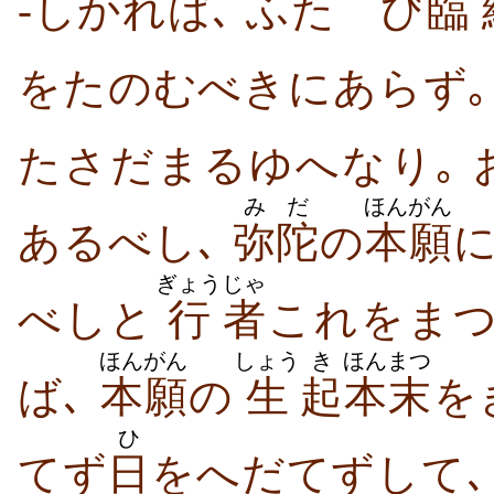
-しかれば､ ふたゝび
臨
をたのむべきにあらず
たさだまるゆへなり｡ 
みだ
ほんがん
あるべし､
弥陀
の
本願
に
ぎょう
じゃ
べしと
行
者
これをま
ほんがん
しょう
き
ほんまつ
ば､
本願
の
生
起
本末
を
ひ
てず
日
をへだてずして､