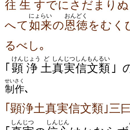
往
生
すでにさだまりぬ
にょらい
おんどく
へて
如来
の
恩徳
をむく
るべし｡
けん
じょう
ど
しんじつ
しん
もんるい
｢
顕
浄
土
真実
信
文類
｣ 
せいさく
､
制作
｢顕浄土真実信文類｣三
しんじつ
しんじん