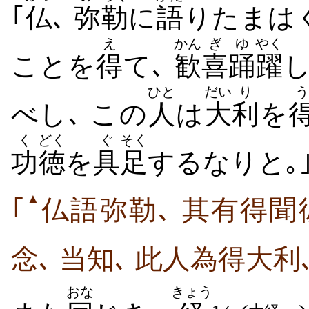
｢
仏
､
弥
勒
に
語
りたまはく
え
かん
ぎ
ゆ
やく
ことを
得
て､
歓
喜
踊
躍
し
ひと
だい
り
う
べし､ この
人
は
大
利
を
く
どく
ぐ
そく
功
徳
を
具
足
するなりと｡
▲
｢
仏語弥勒､ 其有得聞
念､ 当知､ 此人為得大利
おな
きょう