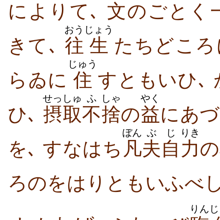
によりて､
文
のごとく
おう
じょう
きて､
往
生
たちどころ
じゅう
らゐに
住
すともいひ､
せっしゅ
ふ
しゃ
やく
ひ､
摂取
不
捨
の
益
にあづ
ぼん
ぶ
じ
りき
を､ すなはち
凡
夫
自
力
の
ろのをはりともいふべし
りん
じ