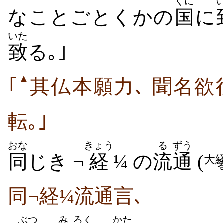
くに
なことごとくかの
国
に
いた
致
る｡｣
▲
｢
其仏本願力､ 聞名欲
転｡｣
おな
きょう
る
ずう
同
じき ¬
経
¼ の
流
通
(
大
同¬経¼流通言､
ぶつ
み
ろく
かた