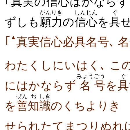
｢
真実
の
信心
はかならず
がんりき
しんじん
ぐ
ずしも
願力
の
信心
を
具
▲
｢
真実信心必具名号､ 
わたくしにいはく､ こ
みょう
ごう
ぐ
にはかならず
名
号
を
具
ぜん
ぢ
しき
を
善
知
識
のくちよりき
せられたてまつりぬれ