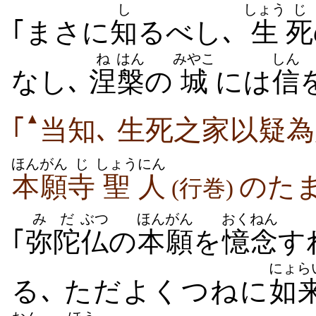
し
しょう
じ
｢まさに
知
るべし､
生
死
ね
はん
みやこ
しん
なし､
涅
槃
の
城
には
信
▲
｢
当知､ 生死之家以疑為
ほんがん
じ
しょう
にん
本願
寺
聖
人
のた
(行巻)
みだ
ぶつ
ほんがん
おくねん
｢
弥陀
仏
の
本願
を
憶念
す
にょら
る､ ただよくつねに
如