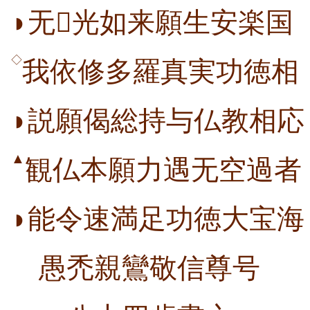
◗无光如来願生安楽国
◇
我依修多羅真実功徳相
◗説願偈総持与仏教相応
▲
観仏本願力遇无空過者
◗能令速満足功徳大宝海
愚禿親鸞敬信尊号