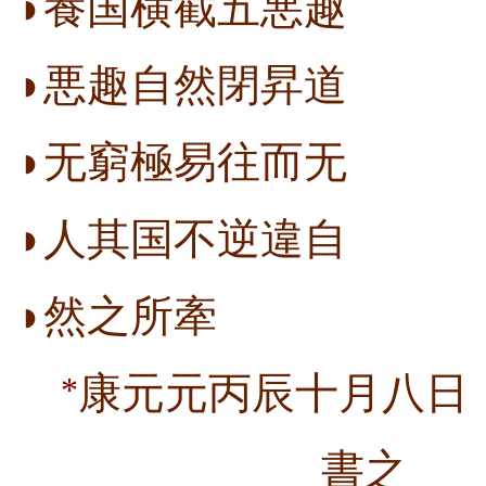
◗養国横截五悪趣
◗悪趣自然閉昇道
◗无窮極易往而无
◗人其国不逆違自
◗然之所牽
康元元丙辰十月八日
*
書之