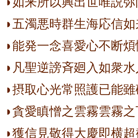
◗如来所以興出世唯説弥
◗五濁悪時群生海応信如
◗能発一念喜愛心不断煩
◗凡聖逆謗斉廻入如衆水
◗摂取心光常照護已能雖
◗貪愛瞋憎之雲霧雲霧之
◗獲信見敬得大慶即横超