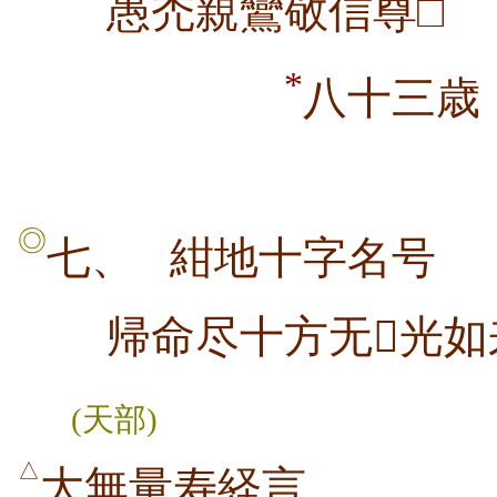
愚禿親鸞敬信尊□
*
八十三歳
◎
七、
紺地十字名号
帰命尽十方无光如
(天部)
△
大無量寿経言