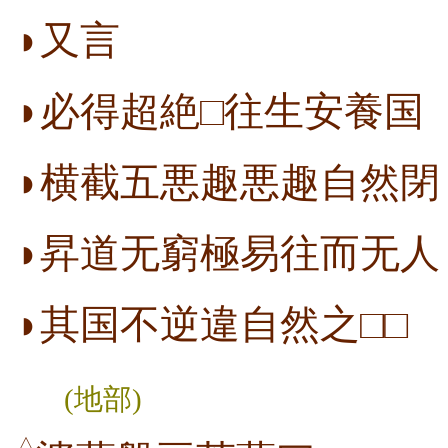
◗又言
◗必得超絶□往生安養国
◗横截五悪趣悪趣自然閉
◗昇道无窮極易往而无人
◗其国不逆違自然之□□
(地部)
△