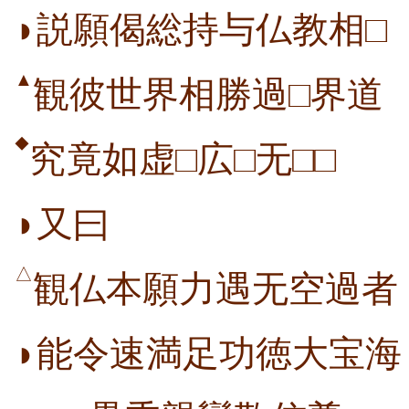
◗説願偈総持与仏教相□
▲
観彼世界相勝過□界道
◆
究竟如虚□広□无□□
◗又曰
△
観仏本願力遇无空過者
◗能令速満足功徳大宝海