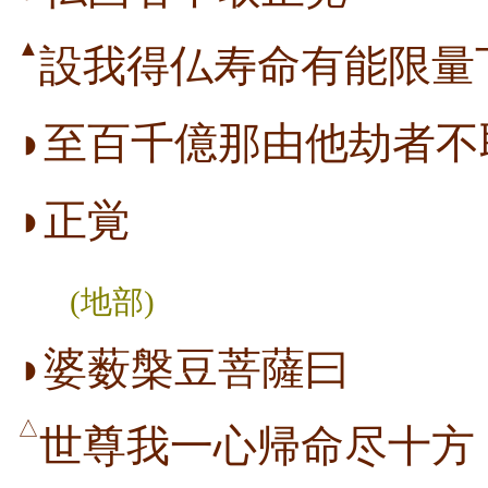
▲
設我得仏寿命有能限量
◗至百千億那由他劫者不
◗正覚
(地部)
◗婆薮槃豆菩薩曰
△
世尊我一心帰命尽十方