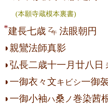
(本願寺蔵模本裏書)
*
建長七歳
法眼朝円
乙
午
◗親鸞法師真影
◗弘長二歳十一月廿八日
◗一御衣々文
一御
キビシ
◗一御小袖
桑
巻染茜
ハ
ノ