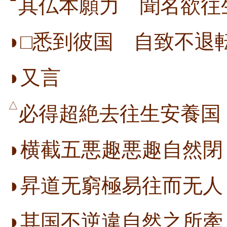
其仏本願力 聞名欲往
◗□悉到彼国 自致不退
◗又言
△
必得超絶去往生安養国
◗横截五悪趣悪趣自然閉
◗昇道无窮極易往而无人
◗其国不逆違自然之所牽