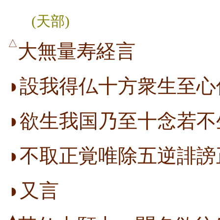
(天部)
△
大無量寿経言
◗設我得仏十方衆生至心
◗欲生我国乃至十念若不
◗不取正覚唯除五逆誹謗
◗又言
▲