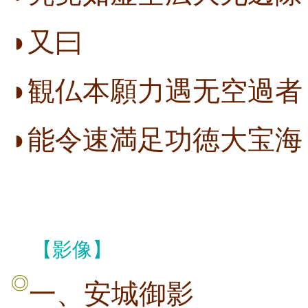
◗又曰
◗観仏本願力遇无空過者
◗能令速満足功徳大宝海
【影像】
◎
一、安城御影