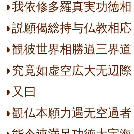
◗我依修多羅真実功徳相
◗説願偈総持与仏教相応
◗観彼世界相勝過三界道
◗究竟如虚空広大无辺際
◗又曰
◗観仏本願力遇无空過者