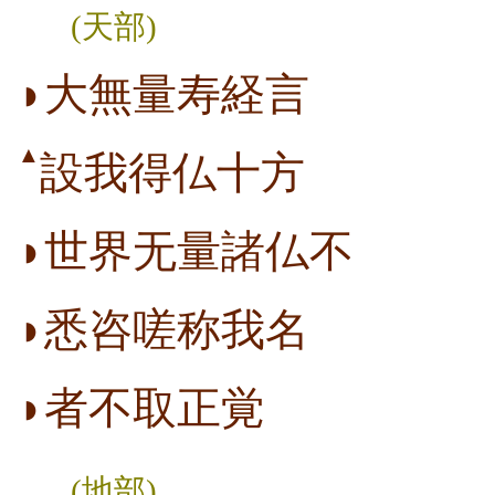
(天部)
◗大無量寿経言
▲
設我得仏十方
◗世界无量諸仏不
◗悉咨嗟称我名
◗者不取正覚
(地部)