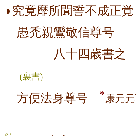
◗究竟靡所聞誓不成正覚
愚禿親鸞敬信尊号
八十四歳書之
(裏書)
*
方便法身尊号
康元元