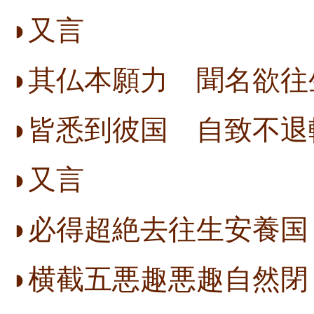
◗又言
◗其仏本願力 聞名欲往
◗皆悉到彼国 自致不退
◗又言
◗必得超絶去往生安養国
◗横截五悪趣悪趣自然閉