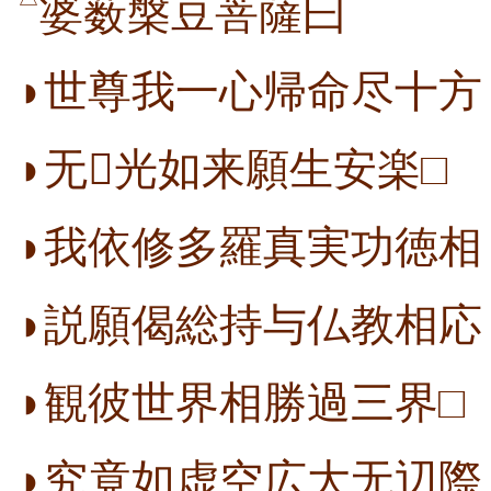
婆薮槃豆菩薩曰
◗世尊我一心帰命尽十方
◗无光如来願生安楽□
◗我依修多羅真実功徳相
◗説願偈総持与仏教相応
◗観彼世界相勝過三界□
◗究竟如虚空広大无辺際