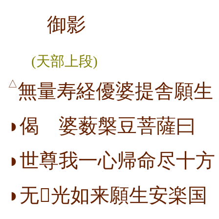
御影
(天部上段)
△
無量寿経優婆提舎願生
◗偈 婆薮槃豆菩薩曰
◗世尊我一心帰命尽十方
◗无光如来願生安楽国