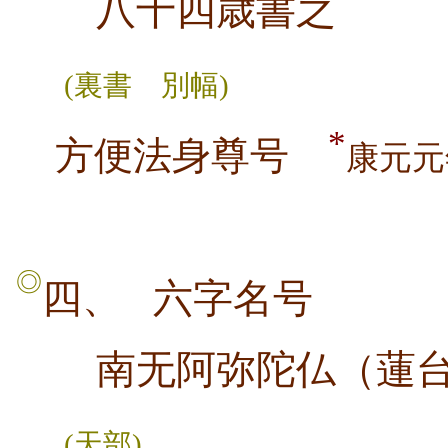
八十四歳書之
(裏書 別幅)
*
方便法身尊号
康元元
◎
四、
六字名号
南无阿弥陀仏（蓮台
(天部)