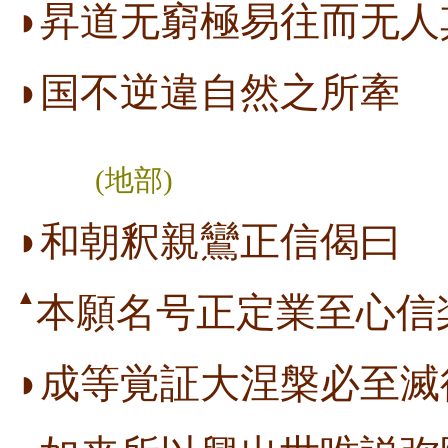
◗昇道无窮極易往而无人
◗国不逆違自然之所牽
(地部)
◗和朝釈親鸞正信偈曰
▲
本願名号正定業至心信
◗成等覚証大涅槃必至滅