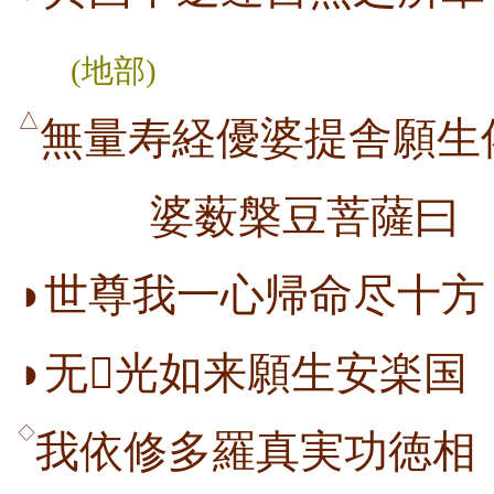
(地部)
△
無量寿経優婆提舎願生
婆薮槃豆菩薩曰
◗世尊我一心帰命尽十方
◗无光如来願生安楽国
◇
我依修多羅真実功徳相