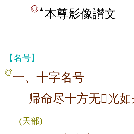
◎
▲
本尊影像讃文
【名号】
◎
一、十字名号
帰命尽十方无光如
(天部)