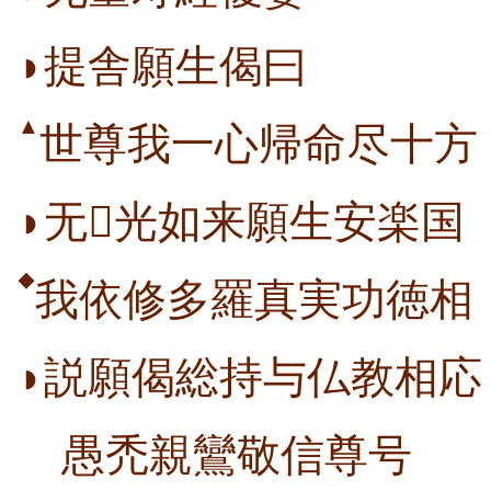
◗提舎願生偈曰
▲
世尊我一心帰命尽十方
◗无光如来願生安楽国
◆
我依修多羅真実功徳相
◗説願偈総持与仏教相応
愚禿親鸞
敬信尊号