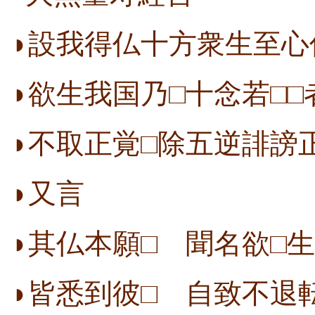
◗設我得仏十方衆生至心
◗欲生我国乃□十念若□□
◗不取正覚□除五逆誹謗
◗又言
◗其仏本願□ 聞名欲□生
◗皆悉到彼□ 自致不退