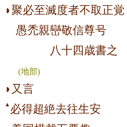
◗聚必至滅度者不取正覚
愚禿親巒敬信尊号
八十四歳書之
(地部)
◗又言
▲
必得超絶去往生安