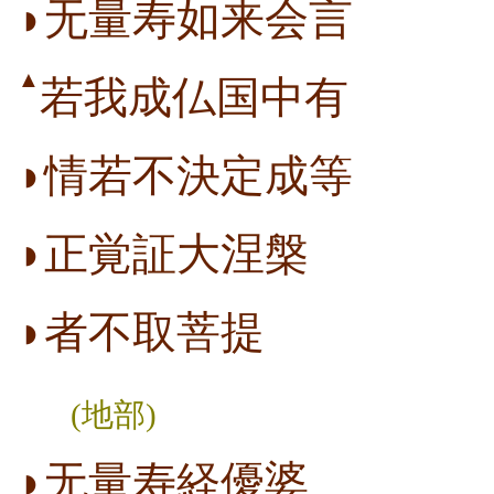
◗无量寿如来会言
▲
若我成仏国中有
◗情若不決定成等
◗正覚証大涅槃
◗者不取菩提
(地部)
◗无量寿経優婆