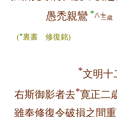
*
愚禿親鸞
八十
三歳
*
(
裏書 修復銘)
隠士
*
文明十
*
右斯御影者去
寛正二
雖奉修復令破損之間重