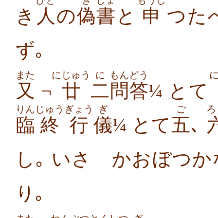
ひと
ぎ
しょ
もうし
き
人
の
偽
書
と
申
つた
ず｡
また
にじゅう
に
もんどう
又
¬
廿
二
問答
¼ とて
りん
じゅう
ぎょう
ぎ
ご
ろ
臨
終
行
儀
¼ とて
五
､
し｡ いさゝかおぼつか
り｡