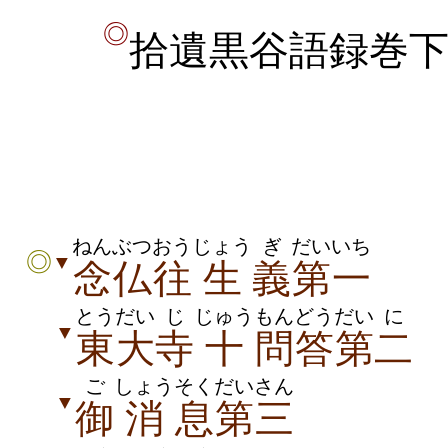
◎
拾遺黒谷語録巻
ねんぶつ
おう
じょう
ぎ
だいいち
◎
▼
念仏
往
生
義
第一
とうだい
じ
じゅう
もんどう
だい
に
▼
東大
寺
十
問答
第
二
ご
しょう
そく
だいさん
▼
御
消
息
第三