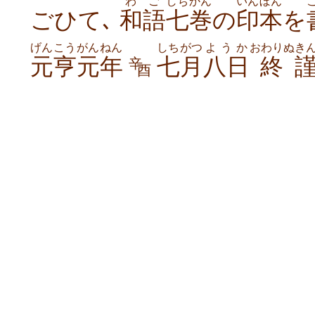
わご
しちかん
いんぼん
ごひて､
和語
七巻
の
印本
を
げんこう
がんねん
しちがつ
ようか
おわりぬ
き
元亨
元年
七月
八日
終
辛
酉