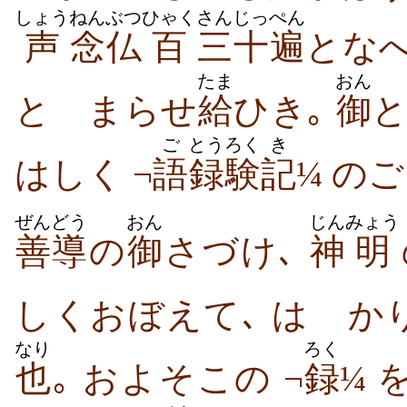
しょう
ねんぶつ
ひゃく
さんじっ
ぺん
声
念仏
百
三十
遍
とな
たま
おん
とゞまらせ
給
ひき｡
御
ご
とうろく
き
はしく ¬
語
録験
記
¼ の
ぜんどう
おん
じん
みょう
善導
の
御
さづけ､
神
明
しくおぼえて､ はゞ
なり
ろく
也
｡ およそこの ¬
録
¼ 