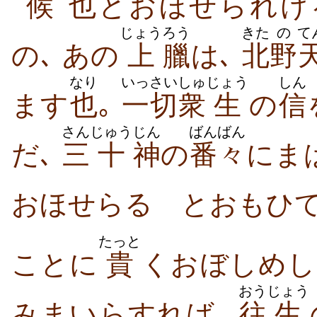
候
也
とおほせられけ
じょう
ろう
きた
の
て
の､ あの
上
臘
は､
北
野
なり
いっさい
しゅ
じょう
しん
ます
也
｡
一切
衆
生
の
信
さん
じゅう
じん
ばんばん
だ､
三
十
神
の
番々
にま
おほせらるゝとおもひて
たっと
ことに
貴
くおぼしめし
おう
じょう
みまいらすれば､
往
生