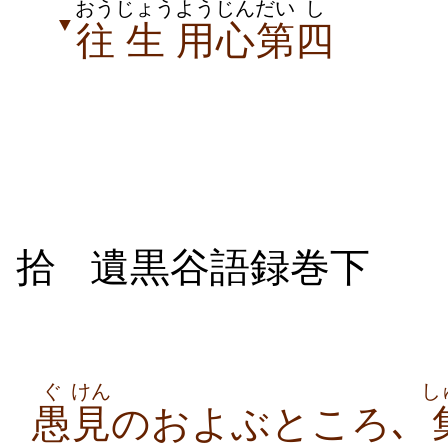
おう
じょう
ようじん
だい
し
▼
往
生
用心
第
四
拾
遺黒谷語録巻下
ぐ
けん
し
愚
見
のおよぶところ､