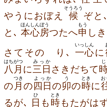
そうろう
やうにおぼえ
候
ぞと
ほんしん
ぼう
もう
と､
本心
房
つたへ
申
しき
いっしん
さてそのゝり､
一心
に
はちがつ
みっか
じ
八月
に
三日
さきだちて
つき
よっか
う
とき
お
の
月
の
四日
の
卯
の
時
に
ひ
とき
るが､
日
も
時
もたがは