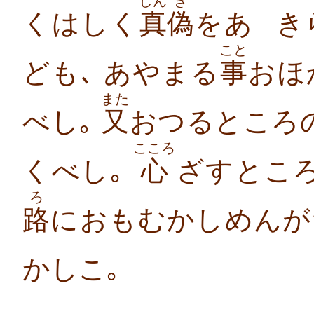
しん
ぎ
くはしく
真
偽
をあ
き
こと
ども､ あやまる
事
おほ
また
べし｡
又
おつるところ
こころ
くべし｡
心
ざすとこ
ろ
路
におもむかしめんがた
かしこ｡