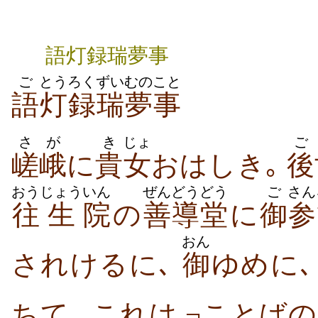
語灯録瑞夢事
ご
とうろく
ずい
むの
こと
語
灯録
瑞
夢
事
さが
き
じょ
ご
嵯峨
に
貴
女
おはしき｡
後
おう
じょう
いん
ぜんどう
どう
ご
さん
往
生
院
の
善導
堂
に
御
参
おん
されけるに､
御
ゆめに
ちて､ これは ¬ことば