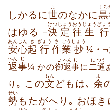
よ
くろ
しかるに
世
のなかに
黒
けつ
じょう
おう
じょう
ぎょ
はゆる ¬
決
定
往
生
行
あんじん
き
ぎょう
さ
ごう
しょう
安心
起
行
作
業
抄
¼・¬
へん
じ
ご
へん
じ
に
つう
返
事
¼
かの
御
返
事
に
二
通
もん
よ
｡ この
文
どもは､
余
り
せい
勢
もたがへり｡ おほき