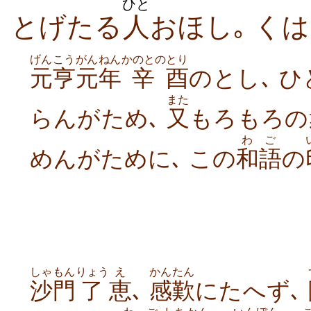
ひと
とげたる
人
おほし｡ く
げんこう
がんねん
かのとの
とり
元亨
元年
辛
酉
のとし､ 
また
らんがため､
又
もろもろの
わご
めんがために､ この
和語
の
しゃもん
りょう
え
かんたん
沙門
了
恵
､
感歎
にたへず､