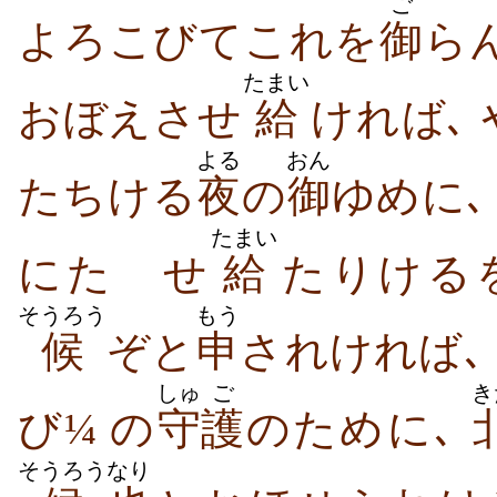
ご
よろこびてこれを
御
ら
たまい
おぼえさせ
給
ければ､
よる
おん
たちける
夜
の
御
ゆめに
たまい
にたゝせ
給
たりける
そうろう
もう
候
ぞと
申
されければ､
しゅ
ご
き
び¼ の
守
護
のために､
そうろう
なり