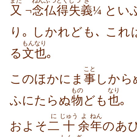
また
ねんぶつ
とくしつ
ぎ
又
¬
念仏
得失
義
¼ とい
り｡ しかれども､ こ
もん
なり
る
文
也
｡
こと
このほかにま
事
しから
もの
なり
ふにたらぬ
物
ども
也
｡
に
じゅう
よ
ねん
およそ
二
十
余
年
のあひ