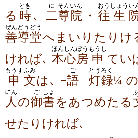
とき
に
そん
いん
おう
じょう
い
る
時
､
二
尊
院
・
往
生
ぜんどう
どう
善導
堂
へまいりたりける
ほんしん
ぼう
もうし
ければ､
本心
房
申
てい
もうす
ふみ
ご
とうろく
申
文
は､ ¬
語
灯録
¼ 
にん
ご
しょ
人
の
御
書
をあつめたる
せたりければ､