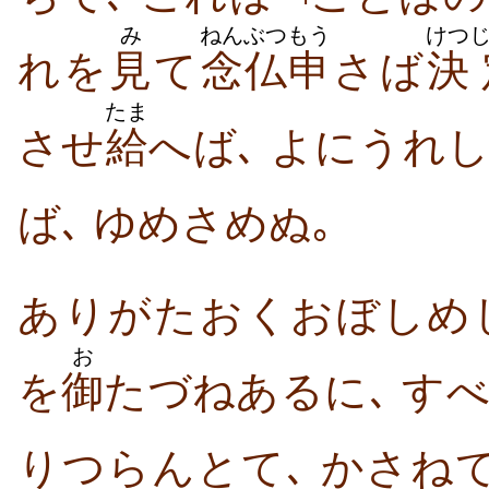
み
ねんぶつ
もう
けつ
れを
見
て
念仏
申
さば
決
たま
させ
給
へば､ よにうれ
ば､ ゆめさめぬ｡
ありがたおくおぼしめし
お
を
御
たづねあるに､ すべ
りつらんとて､ かさね