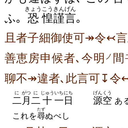
きょう
こう
きんげん
ふ｡
恐
惶
謹言
｡
且者子細御使可↠令↢言
善恵房申候者､今明
間
ノ
聊不↠違者､此言可↧令
に
がつ
に
じゅう
いちにち
げんくう
二
月
二
十
一日
源空
あ
たず
これを
尋
ぬべし