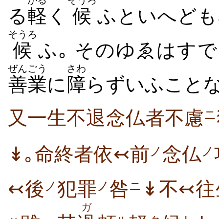
かる
そうろ
る
軽
く
候
ふといへども
そうろ
候
ふ｡ そのゆゑはす
ぜんごう
さわ
善業
に
障
らずいふこと
又一生不退念仏者不慮
ニ
↡｡命終者依↢前
念仏
ノ
ノ
↢後
犯罪
咎
↡不↢往
ノ
ノ
ニ
ガ