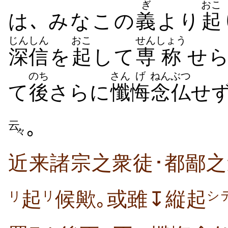
ぎ
おこ
は､ みなこの
義
より
起
じんしん
おこ
せん
しょう
深信
を
起
して
専
称
せ
のち
さん
げ
ねんぶつ
て
後
さらに
懺
悔
念仏
せ
｡
云
々
近来諸宗之衆徒･都鄙
起
候歟｡或雖↧縦起
リ
シ
リ