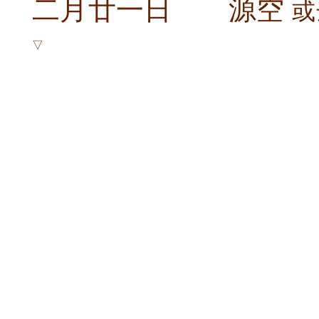
二月廿一日 源空
或
▽