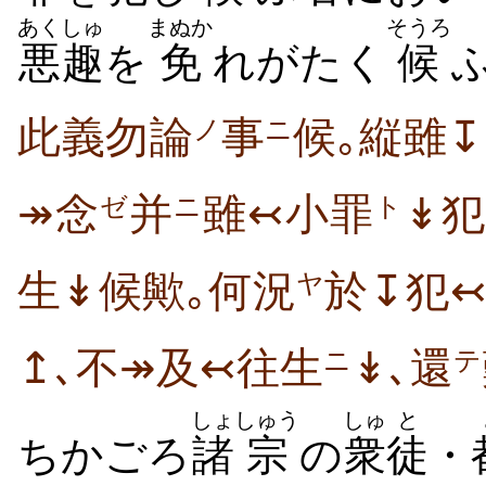
あくしゅ
まぬか
そうろ
悪趣
を
免
れがたく
候
ふ
此義勿論
事
候｡縦雖
ノ
ニ
↠念
并
雖↢小罪
↡犯
ゼ
ニ
ト
生↡候歟｡何況
於↧犯
ヤ
↥､不↠及↢往生
↡､還
ニ
テ
しょ
しゅう
しゅ
と
ちかごろ
諸
宗
の
衆
徒
・