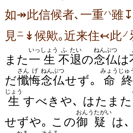
如↠此信候者､一重
雖
ハ
見
↡候歟｡近来住↢此
ニ
ノ
いっ
しょう
ふ
たい
ねんぶつ
また
一
生
不
退
の
念仏
は
さん
げ
ねんぶつ
みょうじゅ
だ
懺
悔
念仏
せず｡
命終
じょう
生
すべきや､ はたまた
おん
うたがい
せずや｡ この
御
疑
は