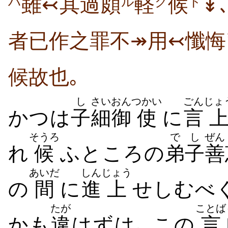
雖↢其
過
頗
軽
候
↡
ハ
ル
ク
ト
者已作之罪不↠用↢懺悔
候故也｡
し
さい
おん
つかい
ごん
じょ
かつは
子
細
御
使
に
言
そうろ
でし
ぜん
れ
候
ふところの
弟子
善
あいだ
しん
じょう
の
間
に
進
上
せしむべ
たが
ことば
かも
違
はずは､ この
言