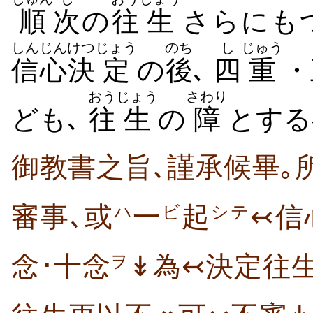
順
次
の
往
生
さらにも
しんじん
けつ
じょう
のち
し
じゅう
信心
決
定
の
後
､
四
重
・
おう
じょう
さわり
ども､
往
生
の
障
とす
御教書之旨､謹承候畢｡
審事､或
一
起
↢信
ハ
ビ
シテ
念･十念
↡為↢決定往生
ヲ