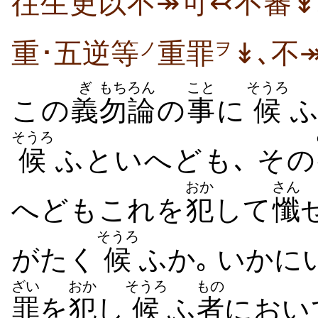
往生更以不↠可↢不審↡
重･五逆等
重罪
↡､不
ノ
ヲ
ぎ
もちろん
こと
そうろ
この
義
勿論
の
事
に
候
ふ
そうろ
候
ふといへども､ その
おか
さん
へどもこれを
犯
して
懺
そうろ
がたく
候
ふか｡ いかに
ざい
おか
そうろ
もの
罪
を
犯
し
候
ふ
者
におい