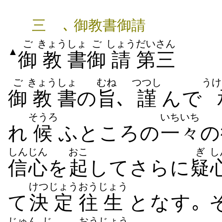
三
､ 御教書御請
ご
きょう
しょ
ご
しょう
だいさん
▲
御
教
書
御
請
第三
ご
きょう
しょ
むね
つつし
うけ
御
教
書
の
旨
､
謹
んで
そうろ
いちいち
れ
候
ふところの
一々
の
しんじん
おこ
ぎ
し
信心
を
起
してさらに
疑
けつ
じょう
おう
じょう
て
決
定
往
生
となす｡ 
じゅん
じ
おう
じょう