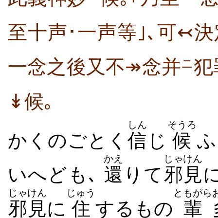
至十声･一声等｣､可↢
一念之後又不↠念并
犯
ニ
↡候｡
しん
そうろ
かくのごとく
信
じ
候
ふ
かえ
じゃけん
いへども､
還
りて
邪見
じゃけん
じゅう
ともがら
邪見
に
住
するもの
輩