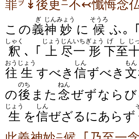
罪
↡後更
不↢懺悔念
ヲ
ニ
ぎ
じん
みょう
そうろ
この
義
神
妙
に
候
ふ｡ 
しゃく
じょう
じん
いち
ぎょう
げし
じ
釈
､ ｢
上
尽
一
形
下至
おう
じょう
しん
もん
往
生
すべき
信
ずべき
文
のち
ねん
の
後
また
念
ぜずならび
じょう
しん
生
を
信
ぜざるにあらず
此義神妙
候｡｢乃至一
ニ