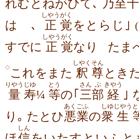
れむとねがひて､
乃
至
十
しやう
がく
はゞ､
正
覚
をとらじ｣
しやう
がく
すでに
正
覚
なり
たま
しやく
そん
◇
これをまた
釈
尊
とき
りやう
じゆ
とう
さん
ぶ
きやう
量
寿
¼
等
の｢
三
部
経
｣
あくごふ
しゆ
じやう
と
り｡ たとひ
悪業
の
衆
生
しん
ほ
信
をいたすといふと