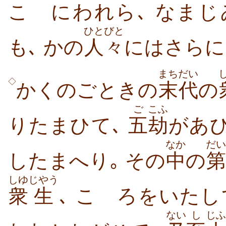
こゝにわれら､ なまじ
ひとびと
も､ かの
人々
にはさらに
まちだい
◇
かくのごときの
末代
の
ご
こふ
りたまひて､
五
劫
があ
なか
だい
したまへり｡
その
中
の
第
しゆ
じやう
衆
生
､ こゝろをいたし
ない
し
じふ