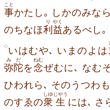
こと
事
かたし｡ しかのみな
り
やく
のちなほ
利
益
あるべし｡
◇
いはむや､ いまのよは
みだ
ねむ
弥陀
を
念
ぜむに､ なむ
ひわれら､ そのうつわ
しゆ
じやう
のすゑの
衆
生
には､ 