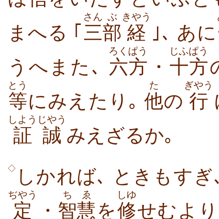
さん
ぶ
きやう
まへる ｢
三
部
経
｣､ あに
ろくぱう
じふぱう
うへまた､
六方
・
十方
とう
た
ぎやう
等
にみえたり｡
他
の
行
しようじやう
証誠
みえざるか｡
◇
しかれば､ ときもすぎ
ぢやう
ちゑ
しゆ
定
・
智慧
を
修
せむより