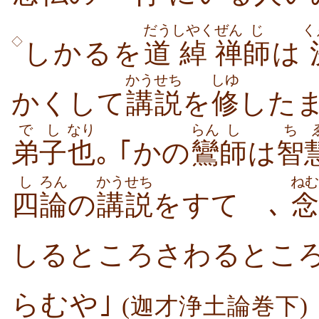
だう
しやく
ぜん
じ
く
◇
しかるを
道
綽
禅
師
は
かうせち
しゆ
かくして
講説
を
修
した
でし
なり
らん
し
ち
弟子
也
｡ ｢かの
鸞
師
は
智
し
ろん
かうせち
ねむ
四
論
の
講説
をすてゝ､
念
しるところさわるところ
らむや｣
(迦才浄土論巻下)