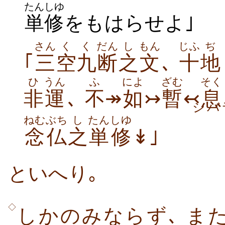
たんしゆ
単修
をもはらせよ｣
さん
く
く
だん
し
もん
じふ
ぢ
｢
三
空
九
断
之
文
､
十
地
ひ
うん
ふ
によ
ざむ
そく
非
運
､
不
↠
如
↣
暫
↢
息
シバ
ねむぶち
し
たんしゆ
念仏
之
単修
↡｣
といへり｡
◇
しかのみならず､ また