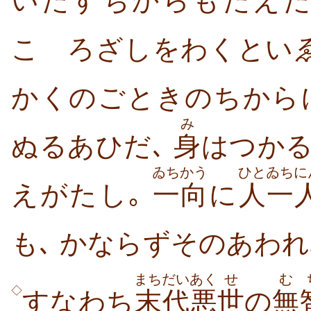
いたすちからもたえた
こゝろざしをわくといゑ
かくのごときのちから
み
ぬるあひだ､
身
はつか
ゐちかう
ひと
ゐちに
えがたし｡
一向
に
人
一
も､ かならずそのあわ
まちだい
あく
せ
む
◇
すなわち
末代
悪
世
の
無