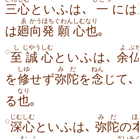
三心
といふは､
一
には
ゑ
かう
ほち
ぐわん
しむ
なり
は
廻
向
発
願
心
也
｡
し
じやう
しむ
よ
ぶ
◇
至
誠
心
といふは､
余
しゆ
みだ
ねん
を
修
せず
弥陀
を
念
じて､
なり
る
也
｡
じむしむ
みだ
ほ
◇
深心
といふは､
弥陀
の
むし
ざいあ