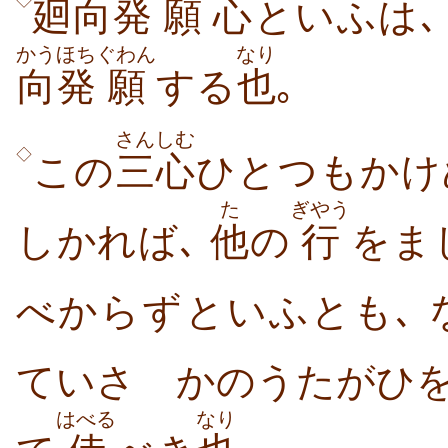
◇
廻
向
発
願
心
といふは
かう
ほち
ぐわん
なり
向
発
願
する
也
｡
さんしむ
◇
この
三心
ひとつもかけ
た
ぎやう
しかれば､
他
の
行
をま
べからずといふとも､ 
ていさゝかのうたがひ
はべる
なり