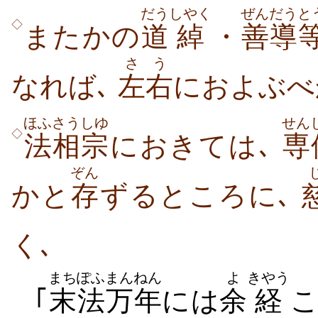
だう
しやく
ぜんだう
と
◇
またかの
道
綽
・
善導
さう
なれば､
左右
におよぶべ
ほふさう
しゆ
せん
◇
法相
宗
におきては､
専
ぞん
かと
存
ずるところに､
く､
まちぽふ
まんねん
よ
きやう
｢
末法
万年
には
余
経