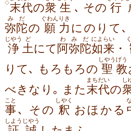
◇
末代
の
衆
生
､ その
行
みだ
ぐわん
りき
弥陀
の
願
力
にのりて
じやう
ど
わ
みだ
によらい
浄
土
にて
阿
弥陀
如来
・
しやう
げう
りて､ もろもろの
聖
教
まちだい
し
べきなり｡
また
末代
の
こと
しやく
事
､ その
釈
おほかる
しようじやう
証誠
したまふ｡