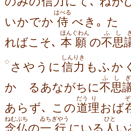
のみの
信力
にて､ ねが
はべる
いかでか
侍
べき｡ た
ほん
ぐわん
ふ
し
ればこそ､
本
願
の
不
思
しんりき
◇
さやうに
信力
もふかく
ふ
しぎ
かゝるあながちに
不
思
だう
り
ぞ
あらず､ この
道
理
おば
ねむぶち
ゐち
ぎやう
ひと
念仏
の
一
行
にいる
人
い