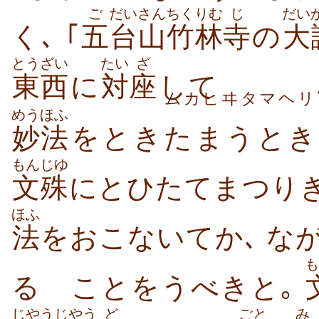
ご
だい
さん
ちくりむ
じ
だい
く､ ｢
五
台
山
竹林
寺
の
大
とうざい
たい
ざ
東西
に
対
座
して
ムカヒヰタマヘリ
めうほふ
妙法
をときたまうとき
もんじゆ
文殊
にとひたてまつり
ほふ
法
をおこないてか､ な
も
るゝことをうべきと｡
じやう
じやう
ど
ごと
み