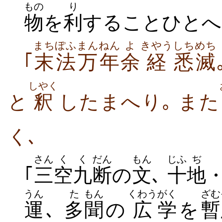
もの
り
物
を
利
することひとへ
まちぽふ
まんねん
よ
きやう
しち
めち
｢
末法
万年
余
経
悉
滅
しやく
と
釈
したまへり｡
また
く､
さん
く
く
だん
もん
じふ
ぢ
｢
三
空
九
断
の
文
､
十
地
うん
た
もん
くわう
がく
ざむ
運
､
多
聞
の
広
学
を
暫