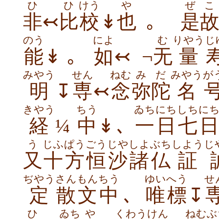
ひ
ひ
けう
や
ぜこ
非
↢
比
校
↡
也
｡
是
のう
によ
む
りやう
じ
能
↡｡
如
↢ ¬
无
量
みやう
せん
ねむ
みだ
みやう
が
明
↧
専
↢
念
弥陀
名
きやう
ちう
ゐちにち
しちに
経
¼
中
↡､
一日
七
う
じふぱう
ごうじや
しよぶち
しようじ
又
十方
恒沙
諸仏
証
ぢやう
さん
もんちう
ゆい
へう
せ
定
散
文中
､
唯
標
↧
ひ
ゐち
や
くわう
けん
ねむぶ