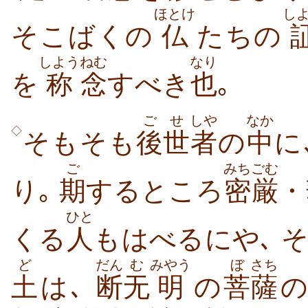
ほとけ
し
そこばくの
仏
たちの
しよう
ねむ
なり
を
称
念
すべき
也
｡
ごせ
しや
なか
◇
そもそも
後世
者
の
中
に
ご
みちごむ
り｡
期
するところ
密厳
・
ひと
くる
人
もはべるにや､ 
ど
だん
む
みやう
ぼ
さち
土
は､
断
无
明
の
菩
薩
の