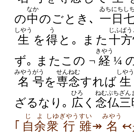
なか
ゐちにち
し
の
中
のごとき､
一日
しやう
う
じふぱう
生
を
得
と｡ また
十方
きやう
ず｡ またこの ¬
経
¼ 
みやう
がう
せんねむ
しや
名
号
を
専念
すれば
生
ひろ
ねむぶち
ざん
ざるなり｡
広
く
念仏
三
じよ
しゆ
ぎやう
すい
みやう
｢
自余
衆
行
雖
↠
名
↢