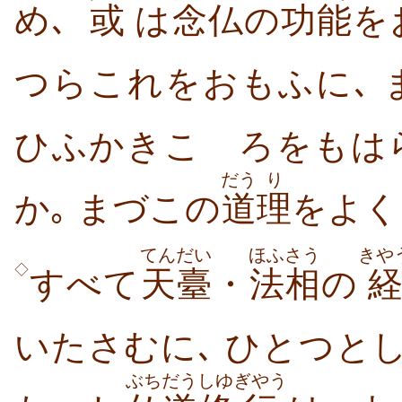
め､
或
は
念仏
の
功
能
を
つらこれをおもふに､ 
ひふかきこゝろをもは
だう
り
か｡ まづこの
道
理
をよく
てんだい
ほふさう
きや
◇
すべて
天臺
・
法相
の
いたさむに､ ひとつと
ぶちだう
しゆ
ぎやう