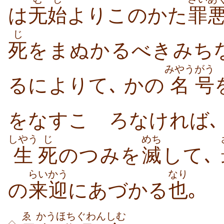
は
无始
よりこのかた
罪
じ
死
をまぬかるべきみち
みやう
がう
るによりて､ かの
名
号
をなすこゝろなければ
しやう
じ
めち
生
死
のつみを
滅
して､
らいかう
なり
の
来迎
にあづかる
也
｡
ゑ
かう
ほち
ぐわん
しむ