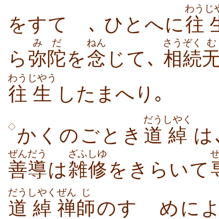
わう
じ
をすてゝ､ ひとへに
往
みだ
ねん
さうぞく
む
ら
弥陀
を
念
じて､
相続
わう
じやう
往
生
したまへり｡
だう
しやく
◇
かくのごとき
道
綽
は
ぜんだう
ざふしゆ
善導
は
雑修
をきらいて
だう
しやく
ぜん
じ
道
綽
禅
師
のすゝめに