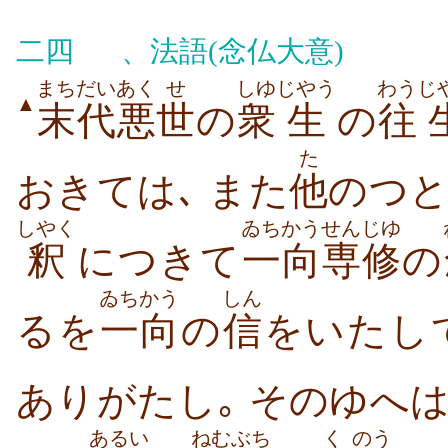
二四
、法語(念仏大意)
まちだい
あく
せ
しゆ
じやう
わう
じ
▲
末代
悪
世
の
衆
生
の
往
た
おきては､ また
他
のつと
しやく
ゐちかう
せんじゆ
釈
につきて
一向
専修
の
ゐちかう
しん
るを
一向
の
信
をいたして
ありがたし｡ そのゆへは
あるい
ねむぶち
く
のう