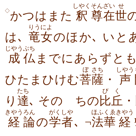
しやく
そん
ざい
せ
◇
かつはまた
釈
尊
在
世
りうによ
は､
竜女
のほか､ いと
じやう
ぶち
成
仏
までにあらずとも
ぼ
さち
しやう
ひたまひけむ
菩
薩
・
声
たち
びく
り
達
､ そのゝちの
比丘
・
きやう
ろん
がくしや
ほふくゑ
きやう
経
論
の
学者
､ ¬
法華
経