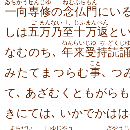
ゐちかう
せんじゆ
ねむぶち
もん
一向
専修
の
念仏
門
にい
ご
まん
ない
し
じふ
まんべん
しは
五
万
乃
至
十
万返
とい
ねんらい
じゆ
ぢ
どくじ
なむのち､
年来
受
持
読
こと
みたてまつらむ
事
､ 
て､ あざむくともがらも
きにては､ いかでかはは
まちだい
しゆ
じやう
ぎやう
じ