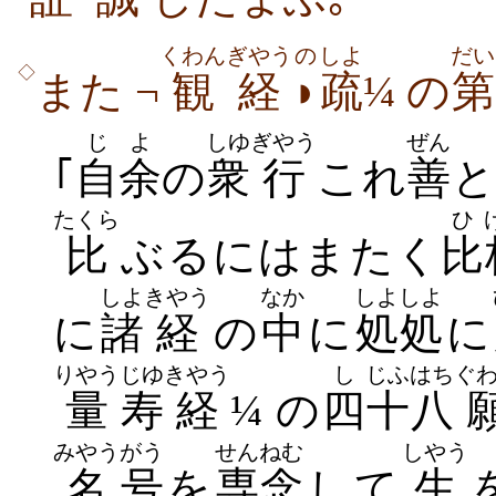
くわんぎやう
の
しよ
だい
◇
また ¬
観経
◗
疏
¼ の
第
じよ
しゆ
ぎやう
ぜん
｢
自余
の
衆
行
これ
善
と
たくら
ひ
比
ぶるにはまたく
比
しよ
きやう
なか
しよしよ
に
諸
経
の
中
に
処処
に
りやう
じゆ
きやう
し
じふはち
ぐ
量
寿
経
¼ の
四
十八
みやう
がう
せんねむ
しやう
名
号
を
専念
して
生