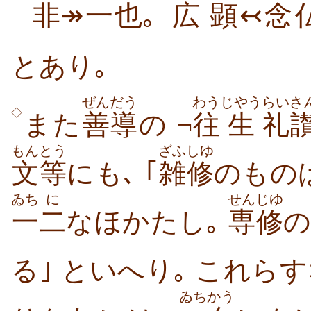
非
↠
一
也
｡
広
顕
↢
念
とあり｡
ぜんだう
わう
じやう
らいさ
◇
また
善導
の ¬
往
生
礼
もん
とう
ざふしゆ
文
等
にも､ ｢
雑修
のもの
ゐち
に
せんじゆ
一
二
なほかたし｡
専修
の
る｣ といへり｡
これらす
ゐちかう