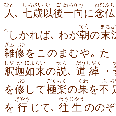
ひと
しちさい
いご
ゐちかう
ねむぶち
人
､
七歳
以後
一向
に
念仏
てう
まちぽ
◇
しかれば､ わが
朝
の
末
ざふしゆ
雑修
をこのまむや｡ た
しや
か
によらい
せち
だう
しやく
釈
迦
如来
の
説
､
道
綽
・
しゆ
ごくらく
くわ
ふ
ぢ
を
修
して
極楽
の
果
を
不
ぎやう
わう
じやう
を
行
じて､
往
生
ののぞ