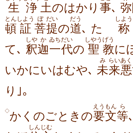
生
浄
土
のはかり
事
､
弥
とん
しよう
ぼ
だい
だう
しよう
頓
証
菩
提
の
道
､ たゞ
称
しや
か
ゐちだい
しやう
げう
て､
釈
迦
一代
の
聖
教
に
み
らい
あく
いかにいはむや､
未
来
悪
り｣｡
えうもん
ら
◇
かくのごときの
要文
等
しんじむ