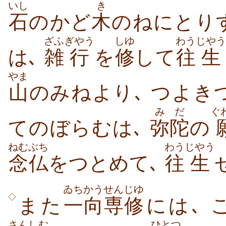
いし
き
石
のかど
木
のねにとり
ざふ
ぎやう
しゆ
わう
じやう
は､
雑
行
を
修
して
往
生
やま
山
のみねより､ つよ
みだ
ぐ
てのぼらむは､
弥陀
の
ねむぶち
わう
じやう
念仏
をつとめて､
往
生
ゐちかう
せんじゆ
◇
また
一向
専修
には､ 
さんしむ
ひとつ