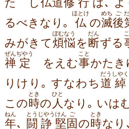
たゞし
仏道
修
行
は､ 
ほとけ
めち
ご
るべきなり｡
仏
の
滅
後
ぼむなう
だん
みがきて
煩悩
を
断
ずる
ぜん
ぢやう
こと
禅
定
をえむ
事
かたき
だう
しやく
りけり｡ すなわち
道
綽
とき
ひと
この
時
の
人
なり｡
いはむ
ねん
とう
じやう
けん
ご
とき
年
､
闘
諍
堅
固
の
時
なり