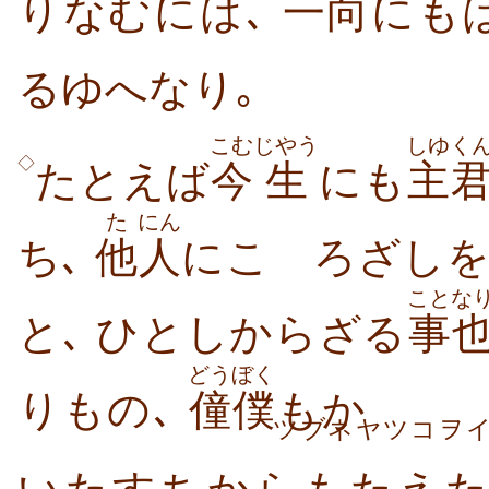
りなむには､
一向
にも
るゆへなり｡
こむ
じやう
しゆく
◇
たとえば
今
生
にも
主
た
にん
ち､
他
人
にこゝろざしを
こと
な
と､ ひとしからざる
事
どうぼく
りもの､
僮僕
もか
ツブネヤツコヲ