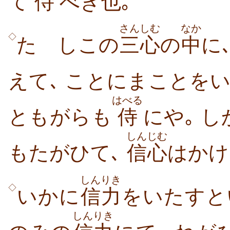
て
侍
べき
也
｡
さんしむ
なか
◇
たゞしこの
三心
の
中
に
えて､ ことにまことをい
はべる
ともがらも
侍
にや｡ し
しんじむ
もたがひて､
信心
はかけ
しんりき
◇
いかに
信力
をいたすと
しんりき