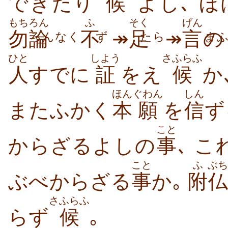
できたり
候
よし､ 
もちろん
ふ
そく
げん
勿論
不
↠
足
↠
言
の
ろんなく
ず
たら
ま
ひと
しよう
さふらふ
人
すでに
証
をえ
候
か
ほん
ぐわん
しん
またふかく
本
願
を
信
ず
こと
からざるよしの
事
､ 
こと
ふ
ぶち
ぶべからざる
事
か｡
附
仏
さふらふ
らず
候
｡