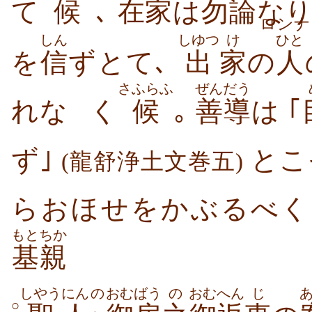
て
候
､
在
家
は
勿論
な
ロン
しん
しゆつ
け
ひと
を
信
ずとて､
出
家
の
人
さふらふ
ぜんだう
れな
く
候
｡
善導
は ｢
ず｣
とこ
(龍舒浄土文巻五)
らおほせをかぶるべく
もとちか
基親
しやう
にん
の
おむばう
の
おむ
へん
じ
○