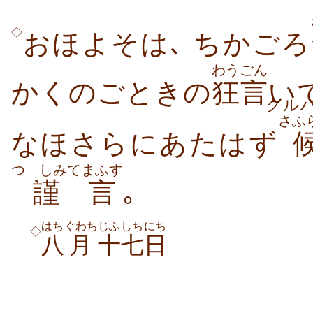
◇
おほよそは､ ちかごろ
わうごん
かくのごときの
狂言
い
クル
さふ
なほさらにあたはず
つゝしみて
まふす
謹
言
｡
はち
ぐわち
じふしち
にち
◇
八
月
十七
日