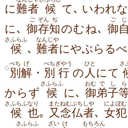
に
難者
候
て､ いわれ
ご
ぞん
ぢ
ご
じ
に､
御
存
知
のむね､
御
さふらふ
なんじや
候
､
難者
にやぶらるべ
べち
げ
べち
ぎやう
ひと
さ
◇
別
解
・
別
行
の
人
にて
さふらふ
おむ
でし
ら
からず
候
に､
御
弟子
さふらふ
なり
また
ねむぶち
しや
によぼむ
候
也
｡
又
念仏
者
､
女犯
さふらふ
ざい
け
もちろん