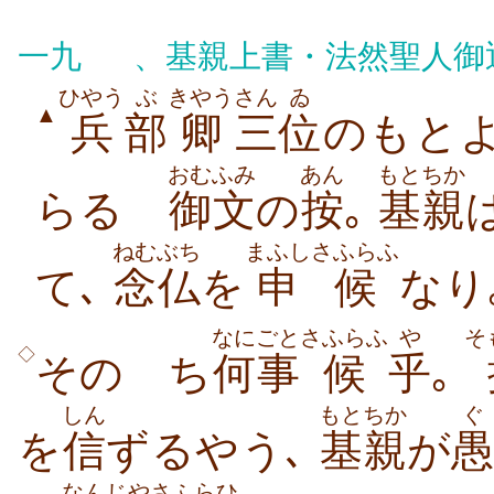
一九
、基親上書・法然聖人御
ひやう
ぶ
きやう
さん
ゐ
▲
兵
部
卿
三
位
のもと
おむふみ
あん
もとちか
らるゝ
御文
の
按
｡
基親
ねむぶち
まふし
さふらふ
て､
念仏
を
申
候
なり
なにごと
さふらふ
や
そ
◇
そのゝち
何事
候
乎
｡
しん
もとちか
ぐ
を
信
ずるやう､
基親
が
愚
なんじや
さふらひ