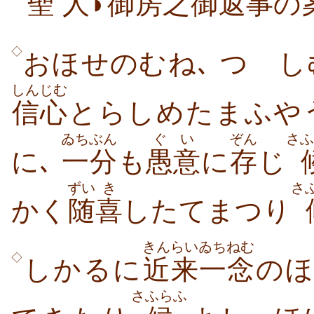
聖
人
◗
御房
之
御
返
事
の
◇
おほせのむね､ つゝ
しんじむ
信心
とらしめたまふや
ゐちぶん
ぐい
ぞん
さふ
に､
一分
も
愚意
に
存
じ
ずい
き
さ
かく
随
喜
したてまつり
きんらい
ゐちねむ
◇
しかるに
近来
一念
の
さふらふ